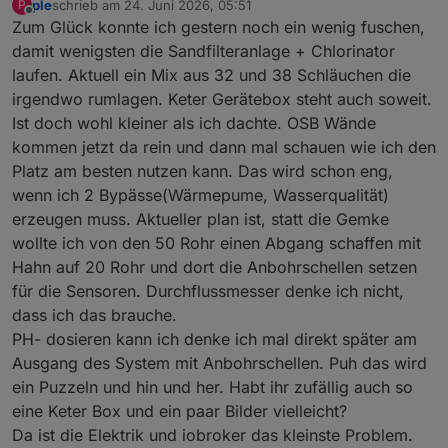
ple
schrieb am
24. Juni 2026, 05:51
P
zuletzt editiert von
Offline
Zum Glück konnte ich gestern noch ein wenig fuschen,
damit wenigsten die Sandfilteranlage + Chlorinator
laufen. Aktuell ein Mix aus 32 und 38 Schläuchen die
irgendwo rumlagen. Keter Gerätebox steht auch soweit.
Ist doch wohl kleiner als ich dachte. OSB Wände
kommen jetzt da rein und dann mal schauen wie ich den
Platz am besten nutzen kann. Das wird schon eng,
wenn ich 2 Bypässe(Wärmepume, Wasserqualität)
erzeugen muss. Aktueller plan ist, statt die Gemke
wollte ich von den 50 Rohr einen Abgang schaffen mit
Hahn auf 20 Rohr und dort die Anbohrschellen setzen
für die Sensoren. Durchflussmesser denke ich nicht,
dass ich das brauche.
PH- dosieren kann ich denke ich mal direkt später am
Ausgang des System mit Anbohrschellen. Puh das wird
ein Puzzeln und hin und her. Habt ihr zufällig auch so
eine Keter Box und ein paar Bilder vielleicht?
Da ist die Elektrik und iobroker das kleinste Problem.