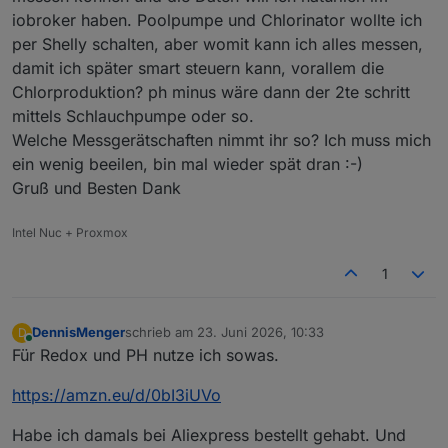
iobroker haben. Poolpumpe und Chlorinator wollte ich
per Shelly schalten, aber womit kann ich alles messen,
damit ich später smart steuern kann, vorallem die
Chlorproduktion? ph minus wäre dann der 2te schritt
mittels Schlauchpumpe oder so.
Welche Messgerätschaften nimmt ihr so? Ich muss mich
ein wenig beeilen, bin mal wieder spät dran :-)
Gruß und Besten Dank
Intel Nuc + Proxmox
1
DennisMenger
schrieb am
23. Juni 2026, 10:33
D
zuletzt editiert von
Online
Für Redox und PH nutze ich sowas.
https://amzn.eu/d/0bI3iUVo
Habe ich damals bei Aliexpress bestellt gehabt. Und