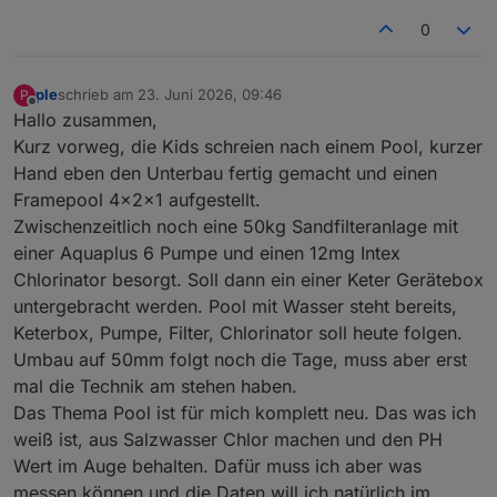
0
ple
schrieb am
23. Juni 2026, 09:46
P
zuletzt editiert von
Offline
Hallo zusammen,
Kurz vorweg, die Kids schreien nach einem Pool, kurzer
Hand eben den Unterbau fertig gemacht und einen
Framepool 4x2x1 aufgestellt.
Zwischenzeitlich noch eine 50kg Sandfilteranlage mit
einer Aquaplus 6 Pumpe und einen 12mg Intex
Chlorinator besorgt. Soll dann ein einer Keter Gerätebox
untergebracht werden. Pool mit Wasser steht bereits,
Keterbox, Pumpe, Filter, Chlorinator soll heute folgen.
Umbau auf 50mm folgt noch die Tage, muss aber erst
mal die Technik am stehen haben.
Das Thema Pool ist für mich komplett neu. Das was ich
weiß ist, aus Salzwasser Chlor machen und den PH
Wert im Auge behalten. Dafür muss ich aber was
messen können und die Daten will ich natürlich im