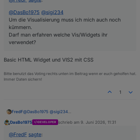
Sigi
@
DasBo1975
@
sigi234
Um die Visualisierung muss ich mich auch noch
kümmern.
Darf man erfahren welche Vis/Widgets ihr
verwendet?
Basic HTML Widget und VIS2 mit CSS
Bitte benutzt das Voting rechts unten im Beitrag wenn er euch geholfen hat.
Immer Daten sichern!
1
FredF
@
DasBo1975
@
sigi234
Um die Visualisierung muss ich mich auch noch
DasBo1975
schrieb am
9. Juni 2026, 11:31
DEVELOPER
kümmern.
zuletzt editiert von
Offline
Darf man erfahren welche Vis/Widgets ihr verwendet?
@
FredF
sagte
: