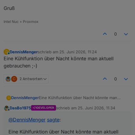
Gruß
Intel Nuc + Proxmox
0
DennisMenger
schrieb am
25. Juni 2026, 11:24
D
zuletzt editiert von
Online
Eine Kühlfunktion über Nacht könnte man aktuell
gebrauchen ;-)
C
2 Antworten
0
DennisMenger
Eine Kühlfunktion über Nacht könnte man
D
aktuell gebrauchen ;-)
DasBo1975
schrieb am
25. Juni 2026, 11:34
DEVELOPER
zuletzt editiert von
Offline
@
DennisMenger
sagte
:
Eine Kühlfunktion über Nacht könnte man aktuell