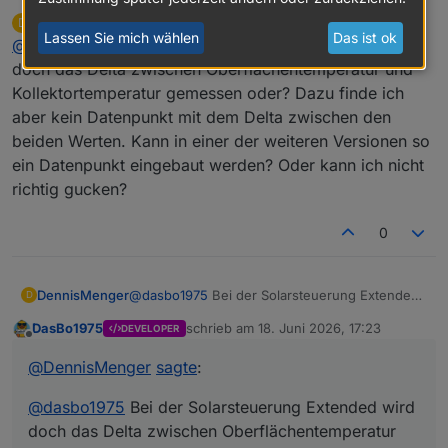
DennisMenger
schrieb am
18. Juni 2026, 11:10
D
zuletzt editiert von
Online
Lassen Sie mich wählen
Das ist ok
@
dasbo1975
Bei der Solarsteuerung Extended wird
doch das Delta zwischen Oberflächentemperatur und
Kollektortemperatur gemessen oder? Dazu finde ich
aber kein Datenpunkt mit dem Delta zwischen den
beiden Werten. Kann in einer der weiteren Versionen so
ein Datenpunkt eingebaut werden? Oder kann ich nicht
richtig gucken?
0
DennisMenger
@
dasbo1975
Bei der Solarsteuerung Extended
D
wird doch das Delta zwischen
DasBo1975
schrieb am
18. Juni 2026, 17:23
DEVELOPER
Oberflächentemperatur und
zuletzt editiert von
Offline
Kollektortemperatur gemessen oder? Dazu
@
DennisMenger
sagte
:
finde ich aber kein Datenpunkt mit dem Delta
zwischen den beiden Werten. Kann in einer
@
dasbo1975
Bei der Solarsteuerung Extended wird
der weiteren Versionen so ein Datenpunkt
eingebaut werden? Oder kann ich nicht richtig
doch das Delta zwischen Oberflächentemperatur
gucken?