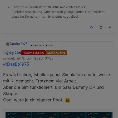
universelle Gerätedatenstruktur mit kontextueller
Funktionszuordnung. Oder einfach gesagt: Jedes Gerät spricht
dieselbe Sprache - nur nicht jedes sagt alles!
0
DasBo1975
Aktuelle Test
Version
1.4.1
sigi234
FORUM TESTING
MOST ACTIVE
Online
schrieb am
9. Juni 2026, 01:08
zuletzt editiert von
Veröffentlichu
29.09.2025
@
DasBo1975
ngsdatum
Es wird schon, ist alles ja nur Simulation und teilweise
Github Link
https://github.com/DasBo1975/i
obroker.poolcontrol
mit KI gemacht. Trotzdem viel Arbeit.
Aber die Sim funktioniert. Ein paar Dummy DP und
Adapter-Beschreibung
Skripte.
Der Adapter
ioBroker.poolcontrol
dient zur
Cool wäre ja ein eigener Pool.
Steuerung und Überwachung von Poolanlagen.
Pumpensteuerung (Automatik, Manuell,
Zu den Funktionen gehören:
Changelog (Auszug)
Zeitsteuerung, Aus) inkl. Frost- und
Überhitzungsschutz
Temperaturverwaltung mit bis zu 6 Sensoren,
0.0.7 – Help-Datei (
help.md
) und erste