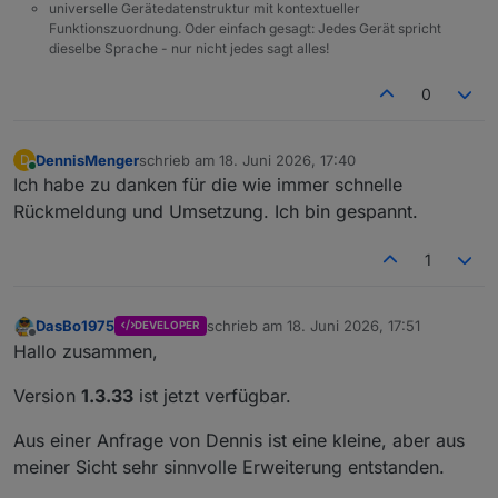
universelle Gerätedatenstruktur mit kontextueller
Funktionszuordnung. Oder einfach gesagt: Jedes Gerät spricht
dieselbe Sprache - nur nicht jedes sagt alles!
0
DennisMenger
schrieb am
18. Juni 2026, 17:40
D
zuletzt editiert von
Online
Ich habe zu danken für die wie immer schnelle
Rückmeldung und Umsetzung. Ich bin gespannt.
1
DasBo1975
schrieb am
18. Juni 2026, 17:51
DEVELOPER
zuletzt editiert von
Offline
Hallo zusammen,
Version
1.3.33
ist jetzt verfügbar.
Aus einer Anfrage von Dennis ist eine kleine, aber aus
meiner Sicht sehr sinnvolle Erweiterung entstanden.