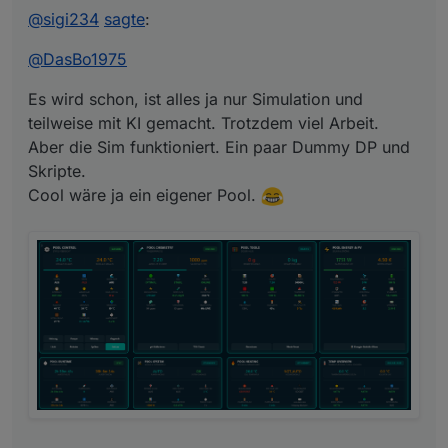
mit KI gemacht. Trotzdem viel Arbeit.
@
sigi234
sagte
:
Aber die Sim funktioniert. Ein paar Dummy DP und
Skripte.
@
DasBo1975
Cool wäre ja ein eigener Pool.
Es wird schon, ist alles ja nur Simulation und
teilweise mit KI gemacht. Trotzdem viel Arbeit.
Aber die Sim funktioniert. Ein paar Dummy DP und
Skripte.
Cool wäre ja ein eigener Pool.
LG
Sigi