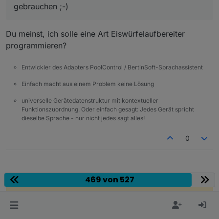
gebrauchen ;-)
Du meinst, ich solle eine Art Eiswürfelaufbereiter
programmieren?
Entwickler des Adapters PoolControl / BertinSoft-Sprachassistent
Einfach macht aus einem Problem keine Lösung
universelle Gerätedatenstruktur mit kontextueller
Funktionszuordnung. Oder einfach gesagt: Jedes Gerät spricht
dieselbe Sprache - nur nicht jedes sagt alles!
0
469 von 527
Hey! Du scheinst an dieser Unterhaltung
interessiert zu sein, hast aber noch kein
Konto.