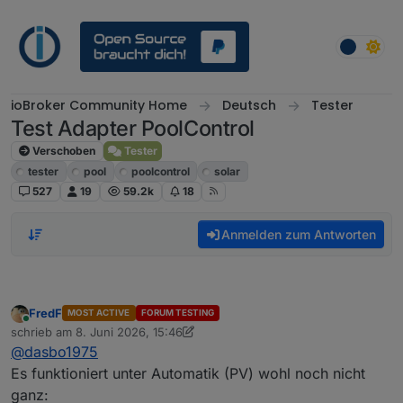
Weiter zum Inhalt
ioBroker Community Home
Deutsch
Tester
Test Adapter PoolControl
Verschoben
Tester
tester
pool
poolcontrol
solar
527
19
59.2k
18
Anmelden zum Antworten
FredF
MOST ACTIVE
FORUM TESTING
Online
schrieb am
8. Juni 2026, 15:46
zuletzt editiert von FredF
6. Aug. 2026, 17:50
@
dasbo1975
Es funktioniert unter Automatik (PV) wohl noch nicht
ganz: