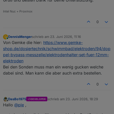
Intel Nuc + Proxmox
0
DennisMenger
schrieb am
23. Juni 2026, 11:16
D
zuletzt editiert von
Online
Von Gemke die hier:
https://www.gemke-
shop.de/dosiertechnik/schwimmbad/elektroden/94/dop
pel-bypass-messzelle/elektrodenhalter-set-fuer-12mm-
elektroden
Bei den Sonden muss man ein wenig gucken welche
dabei sind. Man kann die aber auch extra bestellen.
0
DasBo1975
schrieb am
23. Juni 2026, 18:29
DEVELOPER
zuletzt editiert von
Offline
Hallo
@
ple
,