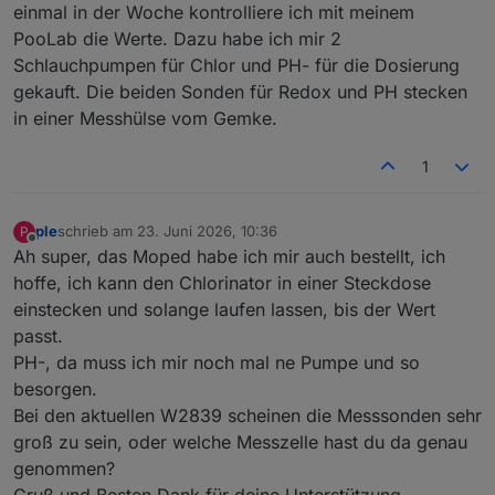
einmal in der Woche kontrolliere ich mit meinem
PooLab die Werte. Dazu habe ich mir 2
Schlauchpumpen für Chlor und PH- für die Dosierung
gekauft. Die beiden Sonden für Redox und PH stecken
in einer Messhülse vom Gemke.
1
ple
schrieb am
23. Juni 2026, 10:36
P
zuletzt editiert von
Offline
Ah super, das Moped habe ich mir auch bestellt, ich
hoffe, ich kann den Chlorinator in einer Steckdose
einstecken und solange laufen lassen, bis der Wert
passt.
PH-, da muss ich mir noch mal ne Pumpe und so
besorgen.
Bei den aktuellen W2839 scheinen die Messsonden sehr
groß zu sein, oder welche Messzelle hast du da genau
genommen?
Gruß und Besten Dank für deine Unterstützung.