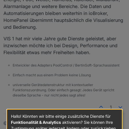
Alarmanlage und weitere Bereiche. Die Daten und
Automatisierungen bleiben weiterhin in ioBroker,
HomePanel übernimmt hauptsächlich die Visualisierung
und Bedienung.
VIS 1 hat mir viele Jahre gute Dienste geleistet, aber
inzwischen möchte ich bei Design, Performance und
Flexibilität etwas mehr Freiheiten haben.
Entwickler des Adapters PoolControl / BertinSoft-Sprachassistent
Einfach macht aus einem Problem keine Lösung
universelle Gerätedatenstruktur mit kontextueller
Funktionszuordnung. Oder einfach gesagt: Jedes Gerät spricht
dieselbe Sprache - nur nicht jedes sagt alles!
1
Hallo! Könnten wir bitte einige zusätzliche Dienste für
Funktionalität & Analytics
aktivieren? Sie können Ihre
9 Tagen später
Zustimmung später jederzeit ändern oder zurückziehen.