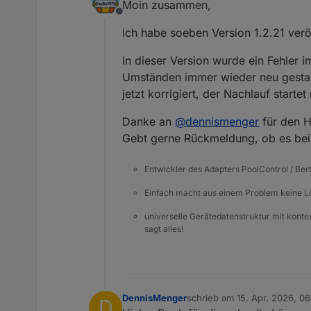
Moin zusammen,
Offline
ich habe soeben Version 1.2.21 veröf
In dieser Version wurde ein Fehler
Umständen immer wieder neu gestart
jetzt korrigiert, der Nachlauf starte
Danke an
@
dennismenger
für den H
Gebt gerne Rückmeldung, ob es bei e
Entwickler des Adapters PoolControl / Ber
Einfach macht aus einem Problem keine 
universelle Gerätedatenstruktur mit konte
sagt alles!
DennisMenger
schrieb am
15. Apr. 2026, 06
D
zuletzt editiert von