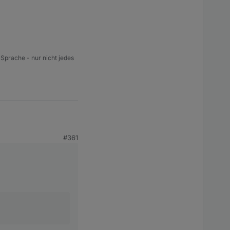
 Sprache - nur nicht jedes
#361
Wärmepumpe.
huss vorhanden ist.