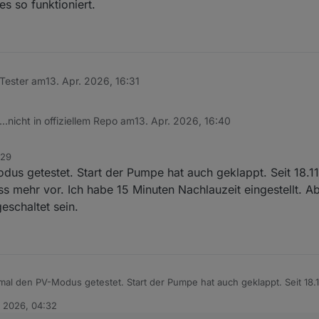
s so funktioniert.
Tester am
13. Apr. 2026, 16:31
.nicht in offiziellem Repo am
13. Apr. 2026, 16:40
:29
dus getestet. Start der Pumpe hat auch geklappt. Seit 18.1
s mehr vor. Ich habe 15 Minuten Nachlauzeit eingestellt. Ab
eschaltet sein.
mal den PV-Modus getestet. Start der Pumpe hat auch geklappt. Seit 18.
n PV-Überschuss mehr vor. Ich habe 15 Minuten Nachlauzeit eingestellt. 
. 2026, 04:32
tlich ausgeschaltet sein.