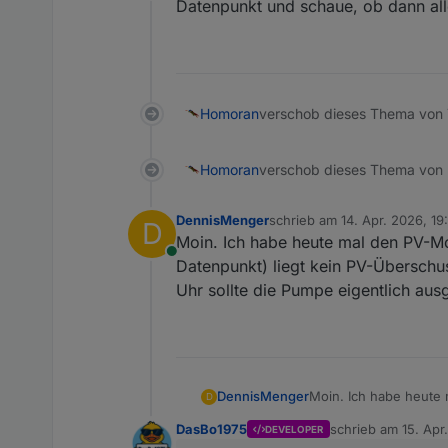
Online
Datenpunkt und schaue, ob dann alle
Homoran
verschob dieses Thema von 
Homoran
verschob dieses Thema von ..
DennisMenger
schrieb am
14. Apr. 2026, 19
D
zuletzt editiert von
Moin. Ich habe heute mal den PV-Mo
Online
Datenpunkt) liegt kein PV-Überschus
Uhr sollte die Pumpe eigentlich ausg
DennisMenger
Moin. Ich habe heute 
D
Datenpunkt) liegt kei
DasBo1975
schrieb am
15. Apr
DEVELOPER
sollte die Pumpe eigen
zuletzt editiert von