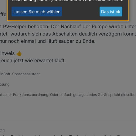
Lassen Sie mich wählen
Das ist ok
fentlicht.
 im PV-Helper behoben: Der Nachlauf der Pumpe wurde unte
et, wodurch sich das Abschalten deutlich verzögern konnte
t nur noch einmal und läuft sauber zu Ende.
inweis 👍
uch jetzt wie erwartet läuft.
tinSoft-Sprachassistent
Lösung
xtueller Funktionszuordnung. Oder einfach gesagt: Jedes Gerät spricht dieselbe
:14