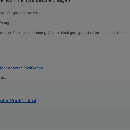
ke noch mal fürs Bescheid sagen
tinSoft-Sprachassistent
Lösung
xtueller Funktionszuordnung. Oder einfach gesagt: Jedes Gerät spricht dieselbe
Test Adapter PoolControl
:
9:44
dann habe ich den Automatikmodus ja völlig verkehrt interpretiert.
 folgt.
rschied dann zum Modus Automatik (PV)?
pter PoolControl
:
 wartet auf z.b. Solarsteuerung, Froststeuerung oder später Heizung,
o etws helfen.
m Automatikmodus die Pumpe ein und ausschalten.
tet die Pumpe ein bzw. aus (mit Nachlaufzeit) wenn Photovoltaik Übersc