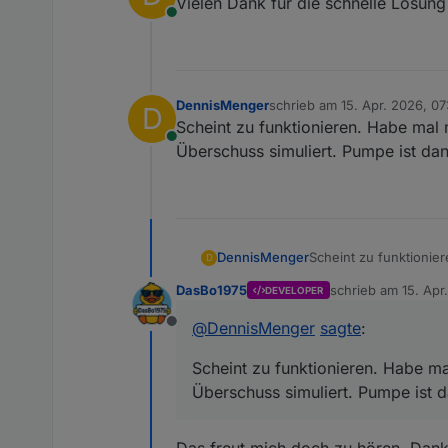
Vielen Dank für die schnelle Lösun
Online
DennisMenger
schrieb am
15. Apr. 2026, 07
D
zuletzt editiert von
Scheint zu funktionieren. Habe mal
Online
Überschuss simuliert. Pumpe ist da
DennisMenger
Scheint zu funktionie
D
Überschuss simuliert.
DasBo1975
schrieb am
15. Apr
DEVELOPER
zuletzt editiert von
@
DennisMenger
sagte
:
Offline
Scheint zu funktionieren. Habe m
Überschuss simuliert. Pumpe ist 