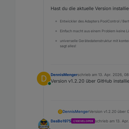
Hast du die aktuelle Version installi
Entwickler des Adapters PoolControl / Ber
Einfach macht aus einem Problem keine 
universelle Gerätedatenstruktur mit konte
sagt alles!
DennisMenger
schrieb am
13. Apr. 2026, 0
D
zuletzt editiert von
Version v1.2.20 über GitHub installi
Online
DennisMenger
Version v1.2.20 über G
D
DasBo1975
schrieb am
13. Apr
DEVELOPER
zuletzt editiert vo