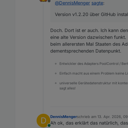
@
DennisMenger
sagte
:
Offline
Version v1.2.20 über GitHub instal
Doch. Dort ist er auch. Ich kann den 
eine alte Version dazwischen funkt. 
beim allerersten Mal Staaten des A
dementsprechenden Datenpunkt.
Entwickler des Adapters PoolControl / Ber
Einfach macht aus einem Problem keine 
universelle Gerätedatenstruktur mit konte
sagt alles!
DennisMenger
schrieb am
13. Apr. 2026, 0
D
zuletzt editiert von DennisM
Ah ok, das erklärt das natürlich, d