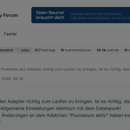
y Forum
Tester
l
lcontrol
solar
527
beiträge
19
kommentatoren
58.5k
aufrufe
18
 Probleme den Adapter richtig zum Laufen zu bringen. Ist es richtig, da
f dem Reiter Allgemeine Einstellungen identisch mit dem Datenpunkt "sta
. 2026, 08:26
dem Kästchen "Poolsaison aktiv" haben keinen Einfluss auf den genan
en Adapter richtig zum Laufen zu bringen. Ist es richtig, d
 Allgemeine Einstellungen identisch mit dem Datenpunkt
? Änderungen an dem Kästchen "Poolsaison aktiv" haben kei
.