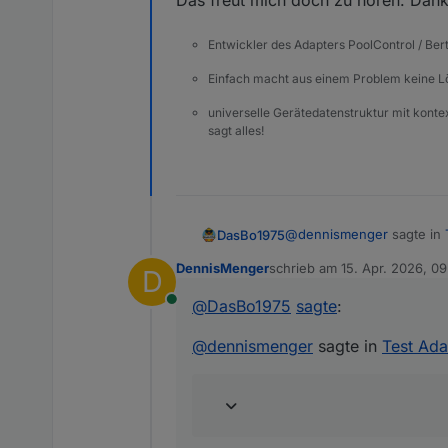
Das freut mich doch zu hören. Dan
Entwickler des Adapters PoolControl / Ber
Einfach macht aus einem Problem keine 
universelle Gerätedatenstruktur mit konte
sagt alles!
@
dennismenger
sagte in
DasBo1975
DennisMenger
schrieb am
15. Apr. 2026, 0
D
zuletzt editiert von
@
dasbo1975
Ah ok ... 
@
DasBo1975
sagte
:
Online
Also die Modi arbeiten wie
Und wo liegt der Unte
@
dennismenger
sagte in
Test Ada
Automatik - Adapter
Ich hoffe ich konnte dir s
Diese dürfen dann i
Automatik PV - schal
LG