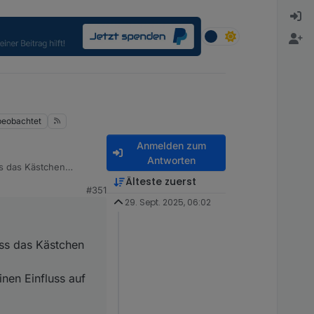
beobachtet
Anmelden zum
Antworten
ss das Kästchen
tus/season_active" sein
Älteste zuerst
#351
nten Datenpunkt bei
29. Sept. 2025, 06:02
ass das Kästchen
nen Einfluss auf