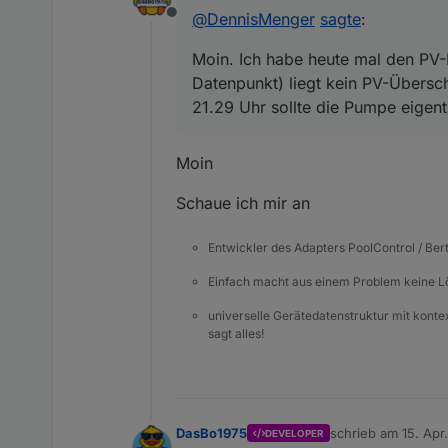
@
DennisMenger
sagte
:
Offline
Moin. Ich habe heute mal den PV-
Datenpunkt) liegt kein PV-Übersch
21.29 Uhr sollte die Pumpe eigentl
Moin
Schaue ich mir an
Entwickler des Adapters PoolControl / Ber
Einfach macht aus einem Problem keine 
universelle Gerätedatenstruktur mit konte
sagt alles!
DasBo1975
schrieb am
15. Apr
DEVELOPER
zuletzt editiert von