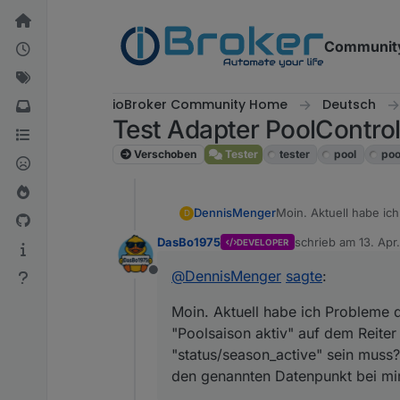
Weiter zum Inhalt
Communit
ioBroker Community Home
Deutsch
Test Adapter PoolContro
Verschoben
Tester
tester
pool
poo
DennisMenger
Moin. Aktuell habe ich
D
"Poolsaison aktiv" au
DasBo1975
schrieb am
13. Apr
DEVELOPER
muss? Änderungen an 
zuletzt editiert von
mir.
@
DennisMenger
sagte
:
Offline
Moin. Aktuell habe ich Probleme d
"Poolsaison aktiv" auf dem Reiter
"status/season_active" sein muss
den genannten Datenpunkt bei mir