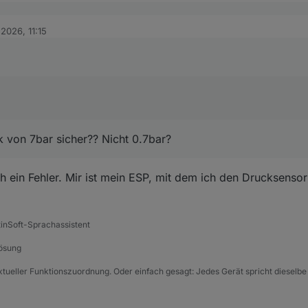
 2026, 11:15
es derzeit bei mir auf der VIS 1 ausschaut.
gestern auch angefangen
bin mittlerweile auf 13.
mdruck von 7bar sicher?? Nicht 0.7bar?
auen und erstmal mein System wieder unter allen Bedingungen prüfen,
 von 7bar sicher?? Nicht 0.7bar?
h ein Fehler. Mir ist mein ESP, mit dem ich den Drucksensor
tinSoft-Sprachassistent
Lösung
xtueller Funktionszuordnung. Oder einfach gesagt: Jedes Gerät spricht dieselbe