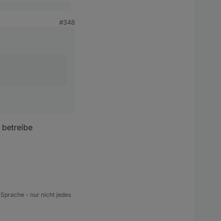
#348
 dann werde ich
 betreibe
 Sprache - nur nicht jedes