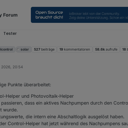
y Forum
Tester
l
lcontrol
solar
527
beiträge
19
kommentatoren
58.6k
aufrufe
18
. 2026, 20:54
ige Punkte überarbeitet:
ol-Helper und Photovoltaik-Helper
s passieren, dass ein aktives Nachpumpen durch den Contr
t wurde.
ngswerte, die intern eine Abschaltlogik ausgelöst haben.
– der Control-Helper hat jetzt während des Nachpumpens sa