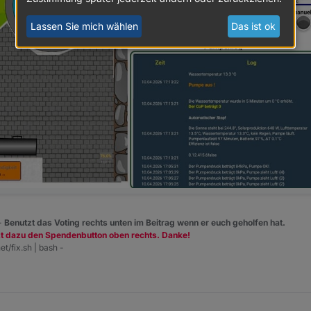
Lassen Sie mich wählen
Das ist ok
 -
Benutzt das Voting rechts unten im Beitrag wenn er euch geholfen hat.
zt dazu den Spendenbutton oben rechts. Danke!
et/fix.sh | bash -