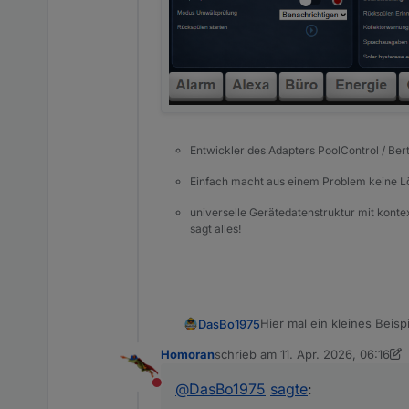
Entwickler des Adapters PoolControl / Ber
Einfach macht aus einem Problem keine 
universelle Gerätedatenstruktur mit konte
sagt alles!
Hier mal ein kleines Beisp
DasBo1975
Ist noch alles im Aufbau u
Homoran
schrieb am
11. Apr. 2026, 06:16
Eigene Widgets für PoolCo
zuletzt editiert von Homoran
4. No
@
DasBo1975
sagte
:
Nicht stören