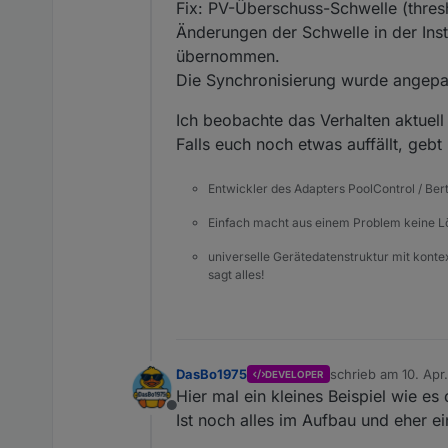
Fix: PV-Überschuss-Schwelle (thres
Änderungen der Schwelle in der Inst
übernommen.
Die Synchronisierung wurde angepas
Ich beobachte das Verhalten aktuell
Falls euch noch etwas auffällt, geb
Entwickler des Adapters PoolControl / Ber
Einfach macht aus einem Problem keine 
universelle Gerätedatenstruktur mit konte
sagt alles!
DasBo1975
schrieb am
10. Apr
DEVELOPER
zuletzt editiert von
Hier mal ein kleines Beispiel wie es 
Offline
Ist noch alles im Aufbau und eher ei