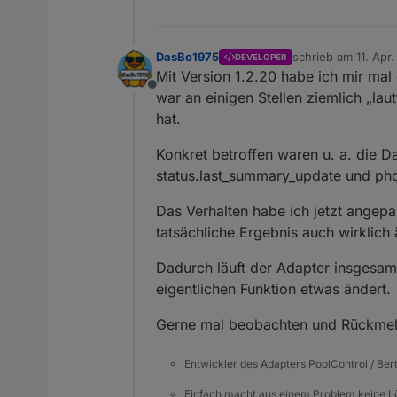
DasBo1975
schrieb am
11. Apr
DEVELOPER
zuletzt editiert von
Mit Version 1.2.20 habe ich mir mal
Offline
war an einigen Stellen ziemlich „lau
hat.
Konkret betroffen waren u. a. die D
status.last_summary_update und photo
Das Verhalten habe ich jetzt angep
tatsächliche Ergebnis auch wirklich 
Dadurch läuft der Adapter insgesamt
eigentlichen Funktion etwas ändert.
Gerne mal beobachten und Rückme
Entwickler des Adapters PoolControl / Ber
Einfach macht aus einem Problem keine 