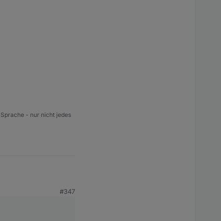
 Sprache - nur nicht jedes
t.
#347
ch auf der Liste 😉