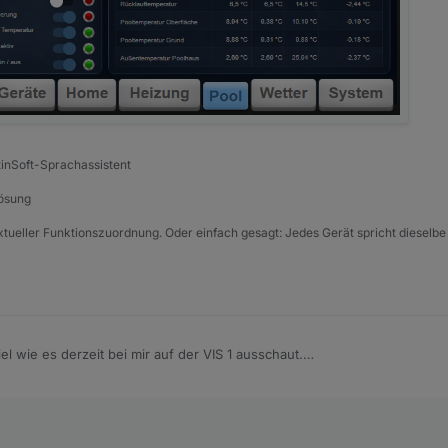
tinSoft-Sprachassistent
Lösung
xtueller Funktionszuordnung. Oder einfach gesagt: Jedes Gerät spricht dieselbe
iel wie es derzeit bei mir auf der VIS 1 ausschaut.
nd eher eine erste Spielerei, aber die Richtung gefällt mir schon ganz gu
ntrol habe ich bisher noch nicht umgesetzt – das steht aber definitiv no
v. 2026, 09:12