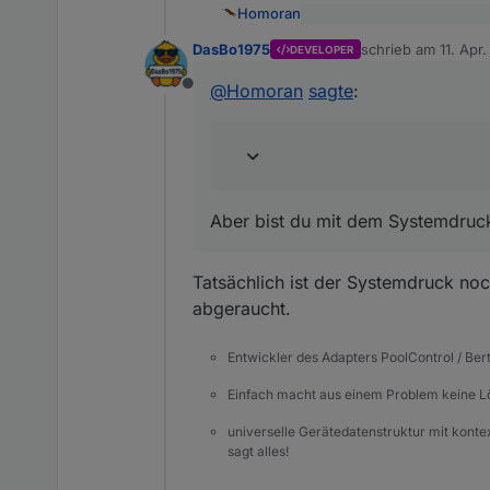
Homoran
@
DasBo1975
sagte
:
DasBo1975
schrieb am
11. Apr.
DEVELOPER
zuletzt editiert von
ein kleines Beispiel wie 
Ja, mit 9.4 °C hab ich vor
@
Homoran
sagte
:
Offline
Aber bist du mit dem Syste
Ich muss noch einiges umb
endlich mitspielen können.
EDIT:
Die Nacht war aber kalt...
Aber bist du mit dem Systemdruck
Tatsächlich ist der Systemdruck noc
abgeraucht.
Entwickler des Adapters PoolControl / Ber
Einfach macht aus einem Problem keine 
universelle Gerätedatenstruktur mit konte
sagt alles!