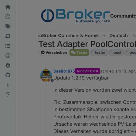
Weiter zum Inhalt
Communit
ioBroker Community Home
Deutsch
Test Adapter PoolContro
Verschoben
Tester
tester
pool
poo
DasBo1975
schrieb am
10. Apr
DEVELOPER
zuletzt editiert von
Update 1.2.19 verfügbar
Offline
In dieser Version wurden zwei wicht
Fix: Zusammenspiel zwischen Contr
In bestimmten Situationen konnte e
Photovoltaik-Helper wieder gestopp
Ursache waren wechselnde PV-Leistu
Dieses Verhalten wurde korrigiert 