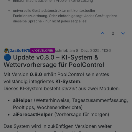
Einfach macht aus einem Problem keine Lösung
universelle Gerätedatenstruktur mit kontextueller
Funktionszuordnung. Oder einfach gesagt: Jedes Gerät spricht
dieselbe Sprache - nur nicht jedes sagt alles!
0
DasBo1975
schrieb am
8. Dez. 2025, 11:36
DEVELOPER
zuletzt editiert von
Offline
🔵 Update v0.8.0 – KI-System &
Wettervorhersage für PoolControl
Mit Version
0.8.0
erhält PoolControl sein erstes
vollständig integriertes
KI-System
.
Dieses KI-System besteht
derzeit
aus zwei Modulen:
aiHelper
(Wetterhinweise, Tageszusammenfassung,
Pooltipps, Wochenendberichte)
aiForecastHelper
(Vorhersage für morgen)
Das System wird in zukünftigen Versionen weiter