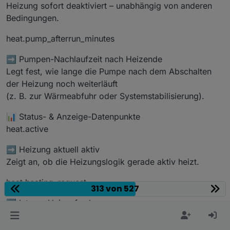
Heizung sofort deaktiviert – unabhängig von anderen
Bedingungen.
heat.pump_afterrun_minutes
➡️ Pumpen-Nachlaufzeit nach Heizende
Legt fest, wie lange die Pumpe nach dem Abschalten
der Heizung noch weiterläuft
(z. B. zur Wärmeabfuhr oder Systemstabilisierung).
📊 Status- & Anzeige-Datenpunkte
heat.active
➡️ Heizung aktuell aktiv
Zeigt an, ob die Heizungslogik gerade aktiv heizt.
heat.heating_request
313 von 527
➡️ Interne Heizanforderung
Signalisiert, dass PoolControl aktuell Heizbedarf
erkennt.