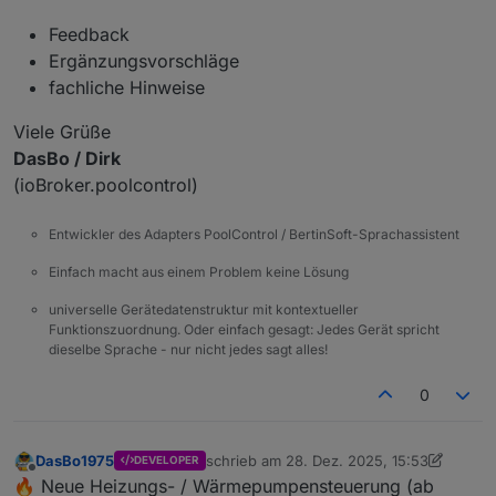
Feedback
Ergänzungsvorschläge
fachliche Hinweise
Viele Grüße
DasBo / Dirk
(ioBroker.poolcontrol)
Entwickler des Adapters PoolControl / BertinSoft-Sprachassistent
Einfach macht aus einem Problem keine Lösung
universelle Gerätedatenstruktur mit kontextueller
Funktionszuordnung. Oder einfach gesagt: Jedes Gerät spricht
dieselbe Sprache - nur nicht jedes sagt alles!
0
DasBo1975
schrieb am
28. Dez. 2025, 15:53
DEVELOPER
zuletzt editiert von DasBo1975
Offline
🔥 Neue Heizungs- / Wärmepumpensteuerung (ab