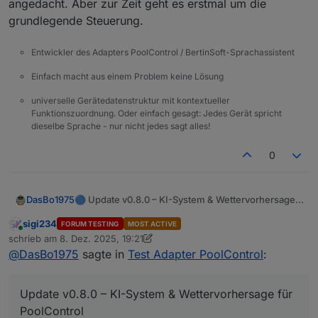
angedacht. Aber zur Zeit geht es erstmal um die
grundlegende Steuerung.
Entwickler des Adapters PoolControl / BertinSoft-Sprachassistent
Einfach macht aus einem Problem keine Lösung
universelle Gerätedatenstruktur mit kontextueller
Funktionszuordnung. Oder einfach gesagt: Jedes Gerät spricht
dieselbe Sprache - nur nicht jedes sagt alles!
0
🔵 Update v0.8.0 – KI-System & Wettervorhersage
DasBo1975
für PoolControl
Mit Version
0.8.0
erhält PoolControl sein erstes
sigi234
FORUM TESTING
MOST ACTIVE
vollständig integriertes
KI-System
.
Online
schrieb am
8. Dez. 2025, 19:21
zuletzt editiert von sigi234
12. Aug. 2025, 20:25
Dieses KI-System besteht
derzeit
aus zwei
aiHelper
(Wetterhinweise,
@
DasBo1975
sagte in
Test Adapter PoolControl
:
Modulen:
Das System wird in zukünftigen Versionen weiter
Tageszusammenfassung, Pooltipps,
ausgebaut und um zusätzliche KI-Funktionen
Wochenendberichte)
erweitert.
aiForecastHelper
(Vorhersage für morgen)
Update v0.8.0 – KI-System & Wettervorhersage für
PoolControl
🧠 Neue KI-Funktionen (Stand v0.8.0)