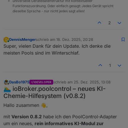
universelle Gerätedatenstruktur mit kontextueller
Funktionszuordnung. Oder einfach gesagt: Jedes Gerät spricht
dieselbe Sprache - nur nicht jedes sagt alles!
2
DennisMenger
schrieb am
18. Dez. 2025, 20:28
D
zuletzt editiert von
Online
Super, vielen Dank für dein Update. Ich denke die
meisten Pools sind im Winterschlaf.
1
DasBo1975
schrieb am
25. Dez. 2025, 13:08
DEVELOPER
zuletzt editiert von
Offline
🏊‍♂️ ioBroker.poolcontrol – neues KI-
Chemie-Hilfesystem (v0.8.2)
Hallo zusammen 👋,
mit
Version 0.8.2
habe ich den PoolControl-Adapter
um ein neues,
rein informatives KI-Modul zur