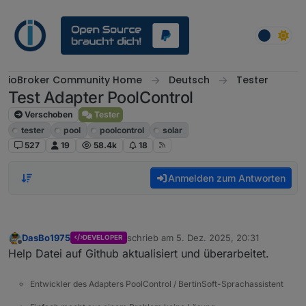
Weiter zum Inhalt
ioBroker Community Home
Deutsch
Tester
Test Adapter PoolControl
Verschoben
Tester
tester
pool
poolcontrol
solar
527
19
58.4k
18
Anmelden zum Antworten
DasBo1975
schrieb am
5. Dez. 2025, 20:31
DEVELOPER
zuletzt editiert von
Offline
Help Datei auf Github aktualisiert und überarbeitet.
Entwickler des Adapters PoolControl / BertinSoft-Sprachassistent