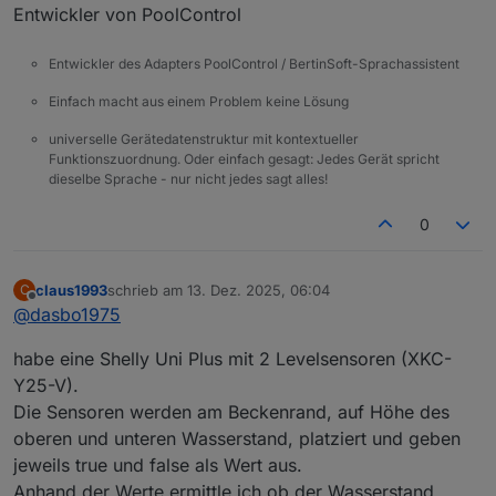
Entwickler von PoolControl
Entwickler des Adapters PoolControl / BertinSoft-Sprachassistent
Einfach macht aus einem Problem keine Lösung
universelle Gerätedatenstruktur mit kontextueller
Funktionszuordnung. Oder einfach gesagt: Jedes Gerät spricht
dieselbe Sprache - nur nicht jedes sagt alles!
0
claus1993
schrieb am
13. Dez. 2025, 06:04
C
zuletzt editiert von
Offline
@
dasbo1975
habe eine Shelly Uni Plus mit 2 Levelsensoren (XKC-
Y25-V).
Die Sensoren werden am Beckenrand, auf Höhe des
oberen und unteren Wasserstand, platziert und geben
jeweils true und false als Wert aus.
Anhand der Werte ermittle ich ob der Wasserstand,