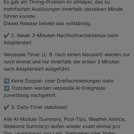
Es gab ein Timing-Problem im aiHelper, das zu
poolcontrol.0
2025-12-08 20:09:15.972	
info
	[
aiHelper
] 
I
mehrfachen Auslösungen innerhalb derselben Minute
poolcontrol.0
führen konnte.
2025-12-08 20:09:15.972	
info
	[
photovoltai
Dieses Release behebt das vollständig.
poolcontrol.0
2025-12-08 20:09:15.971	
info
	[
photovoltai
✔️ 2. Neuer 3-Minuten-Nachholmechanismus beim
poolcontrol.0
Adapterstart
2025-12-08 20:09:15.970	
info
	[
pumpHelper4
poolcontrol.0
Verpasste Timer (z. B. nach einem Neustart) werden nur
2025-12-08 20:09:15.970	
info
	[
pumpHelper4
noch einmal und nur innerhalb der ersten 3 Minuten
poolcontrol.0
nach Adapterstart ausgeführt.
2025-12-08 20:09:15.970	
info
	[
pumpHelper3
poolcontrol.0
➡️ Keine Doppel- oder Dreifachmeldungen mehr.
2025-12-08 20:09:15.970	
info
	[
pumpHelper3
➡️ Trotzdem werden verpasste AI-Ereignisse
poolcontrol.0
zuverlässig nachgeholt.
2025-12-08 20:09:15.969	
info
	[
pumpHelper2
poolcontrol.0
✔️ 3. Daily-Timer stabilisiert
2025-12-08 20:09:15.967	
info
	[
migrationHe
poolcontrol.0
Alle AI-Module (Summary, Pool-Tips, Weather Advice,
2025-12-08 20:09:15.760	
info
	[
migrationHe
Weekend Summary) laufen wieder exakt einmal pro
poolcontrol.0
Tag, unabhängig von Last, Startzeiten oder State-
2025-12-08 20:09:15.365	
info
	[
createPhoto