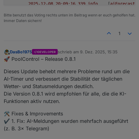
2025-12-08 20:09:16.339	
info
	[
aiForecastH
poolcontrol.0
Bitte benutzt das Voting rechts unten im Beitrag wenn er euch geholfen hat.
2025-12-08 20:09:16.165	
info
	[
photovoltai
Immer Daten sichern!
poolcontrol.0
2025-12-08 20:09:16.133	
info
	[
aiHelper
] 
I
1
poolcontrol.0
2025-12-08 20:09:16.086	
info
	[
aiForecastH
poolcontrol.0
DasBo1975
schrieb am
9. Dez. 2025, 15:35
DEVELOPER
zuletzt editiert von
2025-12-08 20:09:16.085	
info
	[
aiForecastH
Offline
🚀 PoolControl – Release 0.8.1
poolcontrol.0
2025-12-08 20:09:16.085	
info
	[
pumpHelper2
Dieses Update behebt mehrere Probleme rund um die
poolcontrol.0
AI-Timer und verbessert die Stabilität der täglichen
2025-12-08 20:09:16.077	
info
	[
aiForecastH
Wetter- und Statusmeldungen deutlich.
poolcontrol.0
Die Version 0.8.1 wird empfohlen für alle, die die KI-
2025-12-08 20:09:16.044	
info
	[
aiHelper
] 
K
Funktionen aktiv nutzen.
poolcontrol.0
2025-12-08 20:09:15.974	
info
	[
controlHelp
🛠️ Fixes & Improvements
poolcontrol.0
✔️ 1. Fix: AI-Meldungen wurden mehrfach ausgeführt
2025-12-08 20:09:15.974	
info
	[
controlHelp
poolcontrol.0
(z. B. 3× Telegram)
2025-12-08 20:09:15.972	
info
	[
aiForecastH