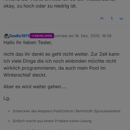
okay, zu hoch oder zu niedrig ist.
1
DasBo1975
schrieb am
18. Dez. 2025, 19:29
DEVELOPER
zuletzt editiert von
Offline
Hallo Ihr lieben Tester,
nicht das ihr denkt es geht nicht weiter. Zur Zeit kann
ich viele Dinge die ich noch einbinden möchte nicht
wirklich programmieren, da auch mein Pool im
Winterschlaf steckt.
Aber es wird weiter gehen....
Lg.
Entwickler des Adapters PoolControl / BertinSoft-Sprachassistent
Einfach macht aus einem Problem keine Lösung