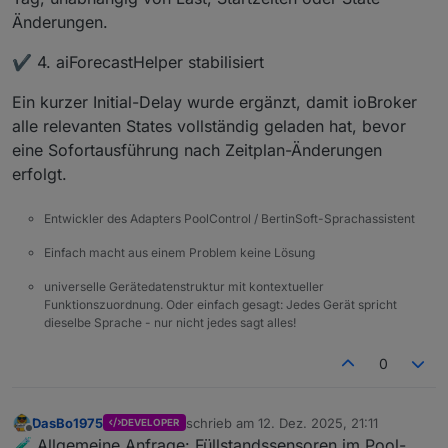
poolcontrol.0
Änderungen.
2025-12-08 20:09:15.262	
info
Adapter
gest
✔️ 4. aiForecastHelper stabilisiert
poolcontrol.0
2025-12-08 20:09:15.253	
info
starting.
Ve
Ein kurzer Initial-Delay wurde ergänzt, damit ioBroker
alle relevanten States vollständig geladen hat, bevor
eine Sofortausführung nach Zeitplan-Änderungen
erfolgt.
Entwickler des Adapters PoolControl / BertinSoft-Sprachassistent
Einfach macht aus einem Problem keine Lösung
universelle Gerätedatenstruktur mit kontextueller
Funktionszuordnung. Oder einfach gesagt: Jedes Gerät spricht
dieselbe Sprache - nur nicht jedes sagt alles!
0
DasBo1975
schrieb am
12. Dez. 2025, 21:11
DEVELOPER
zuletzt editiert von
Offline
🧪 Allgemeine Anfrage: Füllstandssensoren im Pool-