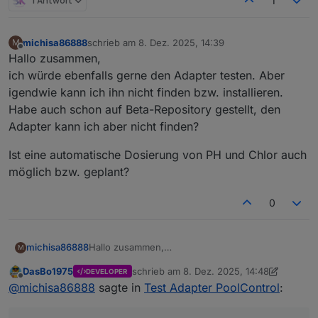
1 Antwort
1
michisa86888
schrieb am
8. Dez. 2025, 14:39
M
zuletzt editiert von
Offline
Hallo zusammen,
ich würde ebenfalls gerne den Adapter testen. Aber
igendwie kann ich ihn nicht finden bzw. installieren.
Habe auch schon auf Beta-Repository gestellt, den
Adapter kann ich aber nicht finden?
Ist eine automatische Dosierung von PH und Chlor auch
möglich bzw. geplant?
0
Hallo zusammen,
michisa86888
M
ich würde ebenfalls gerne den Adapter testen.
DasBo1975
schrieb am
8. Dez. 2025, 14:48
DEVELOPER
Aber igendwie kann ich ihn nicht finden bzw.
Ist eine automatische Dosierung von PH und
zuletzt editiert von DasBo1975
12. Aug. 20
Offline
@
michisa86888
sagte in
Test Adapter PoolControl
:
installieren. Habe auch schon auf Beta-
Chlor auch möglich bzw. geplant?
Repository gestellt, den Adapter kann ich aber
nicht finden?