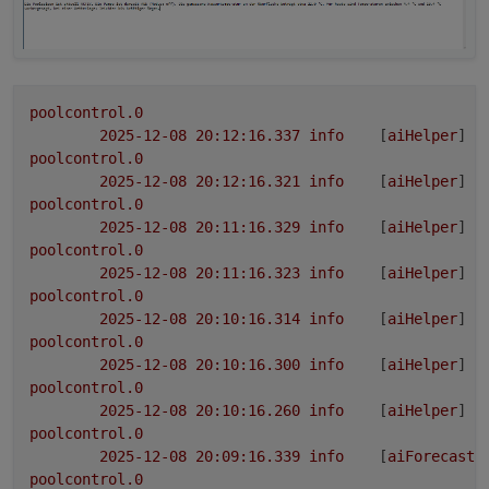
system.config
Verbesserte Logstruktur (Trennung
KI kann komplett deaktiviert werden
Info/Debug)
Wenn jemand die neuen Funktionen testet, freue
(
ai.enabled
)
Interne Optimierungen in mehreren Helpern
ich mich sehr über Feedback – das KI-System wird
Einzelne AI-Funktionen separat schaltbar
ab jetzt Stück für Stück erweitert. 🙂
(
ai.weather.switches.*
)
poolcontrol.0
2025-12-08 20:12:16.337	
info
	[
aiHelper
] 
N
poolcontrol.0
2025-12-08 20:12:16.321	
info
	[
aiHelper
] 
N
poolcontrol.0
2025-12-08 20:11:16.329	
info
	[
aiHelper
] 
N
poolcontrol.0
2025-12-08 20:11:16.323	
info
	[
aiHelper
] 
N
poolcontrol.0
2025-12-08 20:10:16.314	
info
	[
aiHelper
] 
N
poolcontrol.0
2025-12-08 20:10:16.300	
info
	[
aiHelper
] 
N
poolcontrol.0
2025-12-08 20:10:16.260	
info
	[
aiHelper
] 
N
poolcontrol.0
2025-12-08 20:09:16.339	
info
	[
aiForecastH
poolcontrol.0