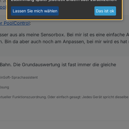
. 2025, 12:43
oolControl
:
ußenansicht meiner PressureBox und der TempBox. Beides sind noch Pr
Lassen Sie mich wählen
Das ist ok
en besser aus als meine Sensorbox. Bei mir ist es eine einfache AP Ver
r PoolControl
:
en. Bin da aber auch noch am Anpassen, bei mir wird es hat nur ein kl
er aus als meine Sensorbox. Bei mir ist es eine einfache A
 Bin da aber auch noch am Anpassen, bei mir wird es hat n
Bahn. Die Grundauswertung ist fast immer die gleiche
tinSoft-Sprachassistent
Lösung
xtueller Funktionszuordnung. Oder einfach gesagt: Jedes Gerät spricht dieselbe