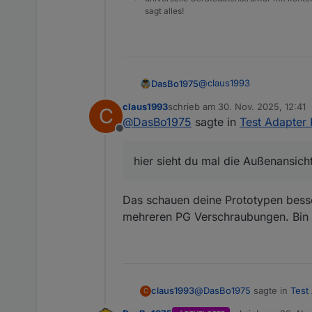
sagt alles!
@
claus1993
DasBo1975
claus1993
schrieb am
30. Nov. 2025, 12:41
C
hier sieht du mal die Au
zuletzt editiert von
@
DasBo1975
sagte in
Test Adapter 
Offline
hier sieht du mal die Außenansic
Das schauen deine Prototypen besser
mehreren PG Verschraubungen. Bin d
@
DasBo1975
sagte in
Test
claus1993
C