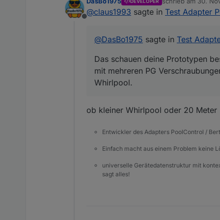
DasBo1975
schrieb am
30. Nov
DEVELOPER
zuletzt editiert von
@
claus1993
sagte in
Test Adapter P
hier sieht du mal die A
Offline
Das schauen deine Prototyp
@
DasBo1975
sagte in
Test Adapte
mehreren PG Verschraubung
Das schauen deine Prototypen bess
mit mehreren PG Verschraubungen.
Whirlpool.
ob kleiner Whirlpool oder 20 Meter 
Entwickler des Adapters PoolControl / Ber
Einfach macht aus einem Problem keine 
universelle Gerätedatenstruktur mit konte
sagt alles!