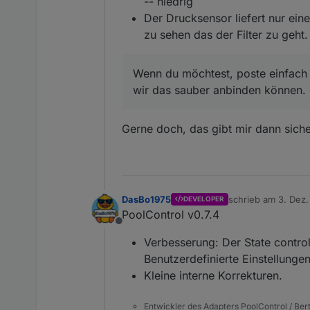
-- niedrig
Danke dir für deine Ideen
Der Drucksensor liefert nur ein
zu sehen das der Filter zu geh
Wenn du möchtest, poste einfach 
wir das sauber anbinden können.
Gerne doch, das gibt mir dann siche
DasBo1975
schrieb am
3. Dez.
DEVELOPER
zuletzt editiert von
PoolControl v0.7.4
Offline
Verbesserung: Der State control.
Benutzerdefinierte Einstellung
Kleine interne Korrekturen.
Entwickler des Adapters PoolControl / Ber