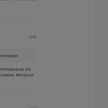
#295
otypen
Prototypen
Verteilerdose mit
 kleiner Whirlpool.