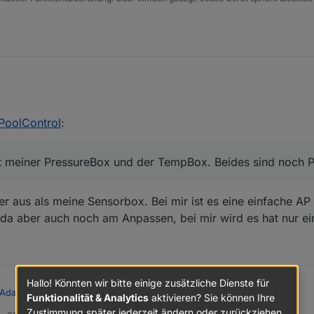
ßenansicht meiner PressureBox und der TempBox. Beides sind noch Prot
PoolControl
:
ht meiner PressureBox und der TempBox. Beides sind noch 
 aus als meine Sensorbox. Bei mir ist es eine einfache AP 
a aber auch noch am Anpassen, bei mir wird es hat nur ein
Hallo! Könnten wir bitte einige zusätzliche Dienste für
 Adapter PoolControl
:
Funktionalität & Analytics
aktivieren? Sie können Ihre
Zustimmung später jederzeit ändern oder zurückziehen.