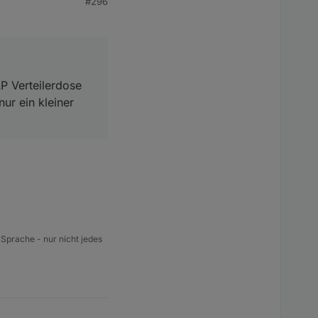
#296
ototypen
teilerdose mit
einer Whirlpool.
P Verteilerdose
ur ein kleiner
 Sprache - nur nicht jedes