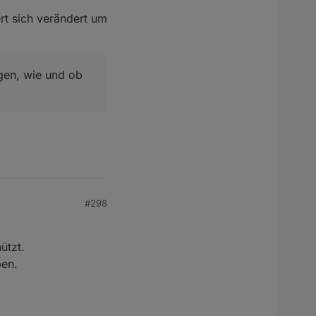
ert sich verändert um
gen, wie und ob
#298
ützt.
ben.