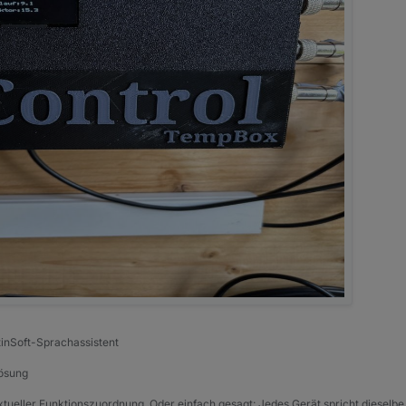
tinSoft-Sprachassistent
Lösung
xtueller Funktionszuordnung. Oder einfach gesagt: Jedes Gerät spricht dieselbe