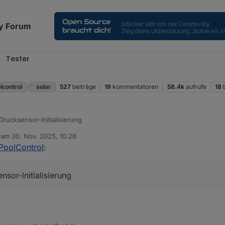
y Forum
Tester
l
lcontrol
solar
527
beiträge
19
kommentatoren
58.4k
aufrufe
18
 Drucksensor-Initialisierung
b am
30. Nov. 2025, 10:28
editiert von
PoolControl
:
nsor-Initialisierung