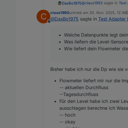
@
claus1993
sagte in
Test
DasBo1975
claus1993
schrieb am
30. Nov. 2025, 12:48
C
zuletzt editiert von claus1993
@
DasBo1975
sagte in
Test Adapter 
Das mit dem Drucksenso
Offline
sonder mit dem Shelly U
Hey Claus,
Am Shelly kannst du
coole Idee mit dem Shelly 
Welche Datenpunkte legt dein
bis zu 5 Temperat
Ich hatte den Shelly Uni 
Was liefern die Level-Sensor
einen Drucksensor
sauberes Ergebnis hinbek
Wie liefert dein Flowmeter die
einen Flowsensor 
Auswertung.
Deshalb habe ich mich ent
zwei Levelsensoren
misst.
anschließen.
Zu deinen weiteren Senso
Für mich wollte ich di
Bisher habe ich nur die Dp wie sie 
beiden Levelsensoren. D
Grundsätzlich finde ich 
aber einschätzen kann, wie
Flowmeter liefert mir nur die I
Vielleicht kannst du ja
Welche Datenpunkte l
-- aktuellen Durchfluss
Die Integration hängt sta
Was liefern die Lev
--Tagesdurchfluss
Wie liefert dein Flow
Level:
Für den Level habe ich zwei Le
Für die Zukunft ist sowie
ausschlagen berechne ich Wass
dann eine vereinfachte Va
Flow:
-- hoch
aussehen.
Ein echter Flow-Wert wär
-- okay
ab, wie der Shelly den Imp
Wenn du möchtest, poste e
sauber anbinden können.