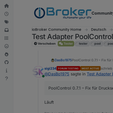
Weiter zum Inhalt
Communit
ioBroker Community Home
Deutsch
Test Adapter PoolContro
Verschoben
Tester
tester
pool
poo
DasBo1975
PoolControl 0.7.1 – Fix für
sigi234
schrie
FORUM TESTING
MOST ACTIVE
zuletzt 
@
DasBo1975
sagte in
Test Adapter 
Online
PoolControl 0.7.1 – Fix für Druckse
Läuft