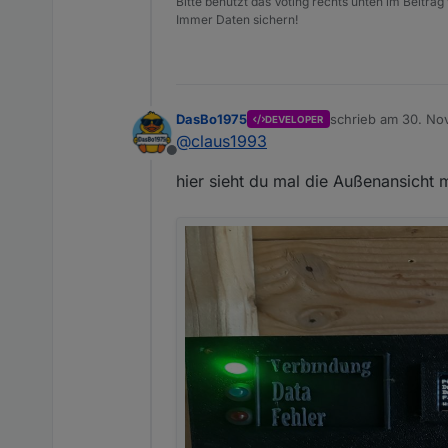
Bitte benutzt das Voting rechts unten im Beitrag
Immer Daten sichern!
DasBo1975
schrieb am
30. Nov
DEVELOPER
zuletzt editiert von
@
claus1993
Offline
hier sieht du mal die Außenansicht