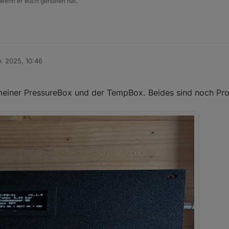
 wenn er euch geholfen hat.
. 2025, 10:46
 meiner PressureBox und der TempBox. Beides sind noch Pr