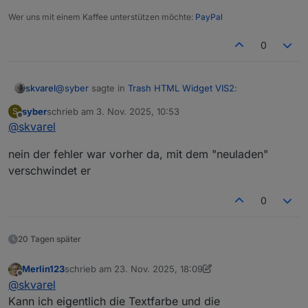
Wer uns mit einem Kaffee unterstützen möchte:
PayPal
0
@
syber
sagte in
Trash HTML Widget VIS2
:
skvarel
syber
schrieb am
3. Nov. 2025, 10:53
S
zuletzt editiert von
Offline
@
skvarel
@
skvarel
Da steh extra '
hier triggere ich
Finger weg
' ... es kann sein, dass der
nein der fehler war vorher da, mit dem "neuladen"
Fehler durch deine Änderung kommt. Da kann ich so
verschwindet er
leider nicht helfen.
0
20 Tagen später
Merlin123
schrieb am
23. Nov. 2025, 18:09
zuletzt editiert von Merlin123
Offline
@
skvarel
Kann ich eigentlich die Textfarbe und die