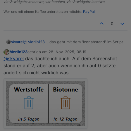
vis-2-widgets-inventwo, vis-icontwo, vis-2-widgets-icontwo
Wer uns mit einem Kaffee unterstützen möchte:
PayPal
0
@
Merlin123
.. das geht mit dem 'Iconabstand' im Script.
skvarel
Merlin123
schrieb am
28. Nov. 2025, 08:19
zuletzt editiert von
Offline
@
skvarel
das dachte ich auch. Auf dem Screenshot
stand er auf 2, aber auch wenn ich ihn auf 0 setzte
ändert sich nicht wirklich was.