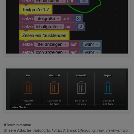
#TeamInventwo
Unsere Adapter:
Autodarts, FoxESS, Enpal, Life360ng, Tidy, vis-inventwo,