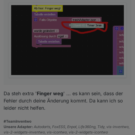
Da steh extra '
Finger weg
' ... es kann sein, dass der
Fehler durch deine Änderung kommt. Da kann ich so
leider nicht helfen.
#TeamInventwo
Unsere Adapter:
Autodarts, FoxESS, Enpal, Life360ng, Tidy, vis-inventwo,
vis-2-widgets-inventwo, vis-icontwo, vis-2-widgets-icontwo