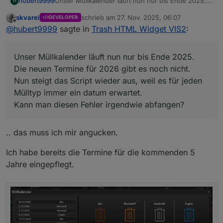
hubert9999
Unser Müllkalender läuft nun nur bis Ende 2025.
H
Die neuen Termine für 2026 gibt es noch nicht.
skvarel
schrieb am
27. Nov. 2025, 06:07
DEVELOPER
Nun steigt das Script wieder aus, weil es für jeden
zuletzt editiert von
Offline
@
hubert9999
sagte in
Trash HTML Widget VIS2
:
Mülltyp immer ein datum erwartet.
Kann man diesen Fehler irgendwie abfangen?
Unser Müllkalender läuft nun nur bis Ende 2025.
Die neuen Termine für 2026 gibt es noch nicht.
Nun steigt das Script wieder aus, weil es für jeden
Mülltyp immer ein datum erwartet.
Kann man diesen Fehler irgendwie abfangen?
.. das muss ich mir angucken.
Ich habe bereits die Termine für die kommenden 5
Jahre eingepflegt.