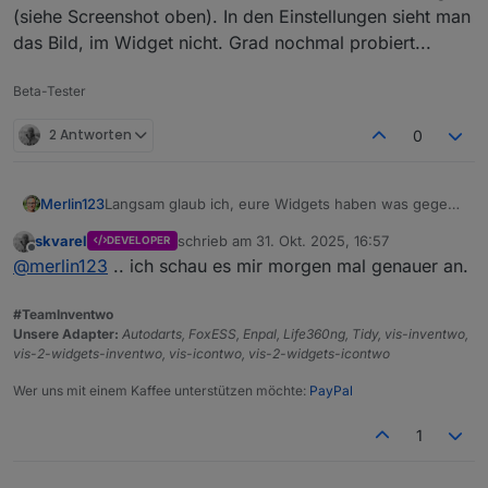
(siehe Screenshot oben). In den Einstellungen sieht man
das Bild, im Widget nicht. Grad nochmal probiert...
Beta-Tester
2 Antworten
0
Langsam glaub ich, eure Widgets haben was gegen
Merlin123
mich....
skvarel
schrieb am
31. Okt. 2025, 16:57
DEVELOPER
Am Anfang hatte ich genau den Pfad drin gelassen,
Das mit dem Bild im Widget war ein neues (leeres)
zuletzt editiert von
Offline
@
merlin123
.. ich schau es mir morgen mal genauer an.
der da stand. Dann kam aber kein Bild, sondern
Widget zum testen.
dieser "Platzhalter", wenn er das Bild nicht findet.
Da schaffe ich es immer noch nicht ein Bild
Dann hab ich die beiden Icons einfach in die Medien
anzuzeigen (siehe Screenshot oben). In den
#TeamInventwo
hochgeladen und versucht, den Pfad im Script
Einstellungen sieht man das Bild, im Widget nicht.
Unsere Adapter:
Autodarts, FoxESS, Enpal, Life360ng, Tidy, vis-inventwo,
anzupassen. Hat aber auch nicht geklappt.
Grad nochmal probiert...
vis-2-widgets-inventwo, vis-icontwo, vis-2-widgets-icontwo
Jetzt hab ich nochmal Deinen Pfad reinkopiert und
auf einmal zeigt er die beiden Tonnen an.
Wer uns mit einem Kaffee unterstützen möchte:
PayPal
1