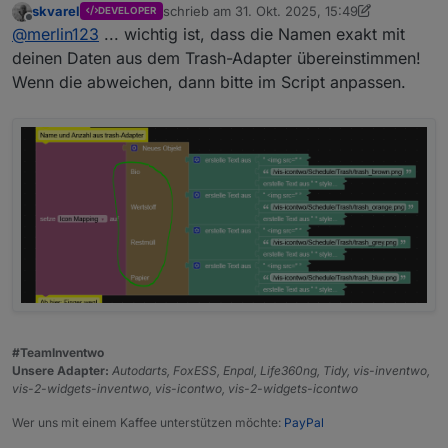
skvarel
schrieb am
31. Okt. 2025, 15:49
DEVELOPER
Ich denke, das ist irgendwas mit den Pfaden.
Wenn ich euer Widget nehme (also neu in die View
zuletzt editiert von skvarel
Offline
@
merlin123
... wichtig ist, dass die Namen exakt mit
Wenn ich in einem Image-Widget das Bild auswähle
ziehe), dann Inhaltstyp Bild auswähle, dann über die
sieht das so aus:
Auswahl das Icon auswähle sieht es so aus:
deinen Daten aus dem Trash-Adapter übereinstimmen!
Wenn die abweichen, dann bitte im Script anpassen.
Das wird also da auch nicht dargestellt.
Vermutlich aus dem gleichen Grund klappt es mit
dem Script auch nicht.
#TeamInventwo
Unsere Adapter:
Autodarts, FoxESS, Enpal, Life360ng, Tidy, vis-inventwo,
Das bild wird dann angezeigt.
vis-2-widgets-inventwo, vis-icontwo, vis-2-widgets-icontwo
Wer uns mit einem Kaffee unterstützen möchte:
PayPal