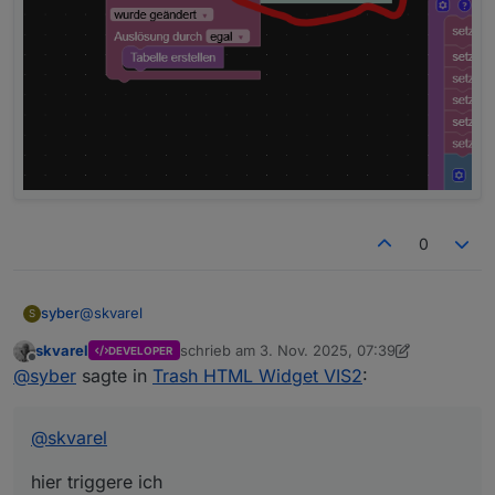
0
@
skvarel
syber
S
skvarel
schrieb am
3. Nov. 2025, 07:39
DEVELOPER
hier triggere ich
zuletzt editiert von skvarel
11. März 2025, 08:
Offline
@
syber
sagte in
Trash HTML Widget VIS2
:
@
skvarel
hier triggere ich