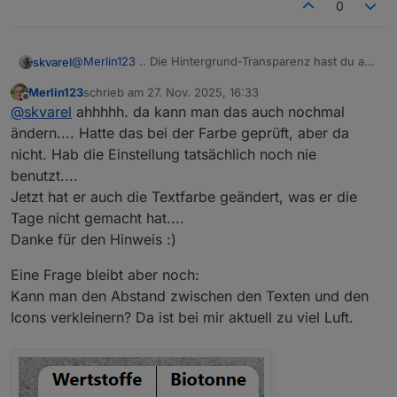
0
@
Merlin123
.. Die Hintergrund-Transparenz hast du auf
skvarel
'1' stehen?
Merlin123
schrieb am
27. Nov. 2025, 16:33
zuletzt editiert von
Offline
@
skvarel
ahhhhh. da kann man das auch nochmal
ändern.... Hatte das bei der Farbe geprüft, aber da
nicht. Hab die Einstellung tatsächlich noch nie
benutzt....
Jetzt hat er auch die Textfarbe geändert, was er die
Tage nicht gemacht hat....
Danke für den Hinweis :)
Eine Frage bleibt aber noch:
Kann man den Abstand zwischen den Texten und den
Icons verkleinern? Da ist bei mir aktuell zu viel Luft.