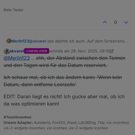
Beta-Tester
0
Merlin123
@
skvarel
das dachte ich auch. Auf dem Screenshot
stand er auf 2, aber auch wenn ich ihn auf 0 setzte
skvarel
schrieb am
28. Nov. 2025, 09:15
DEVELOPER
ändert sich nicht wirklich was.
zuletzt editiert von skvarel
Offline
@
Merlin123
..
ahh, der Abstand zwischen den Tonnen
und den Tagen wird für das Datum reserviert.
Ich schaue mal, ob ich das ändern kann: 'Wenn kein
Datum, dann entferne Leerzeile'
EDIT: Daran liegt es nicht! Ich gucke aber mal, ob ich
da was optimieren kann!
#TeamInventwo
Unsere Adapter:
Autodarts, FoxESS, Enpal, Life360ng, Tidy, vis-inventwo,
vis-2-widgets-inventwo, vis-icontwo, vis-2-widgets-icontwo