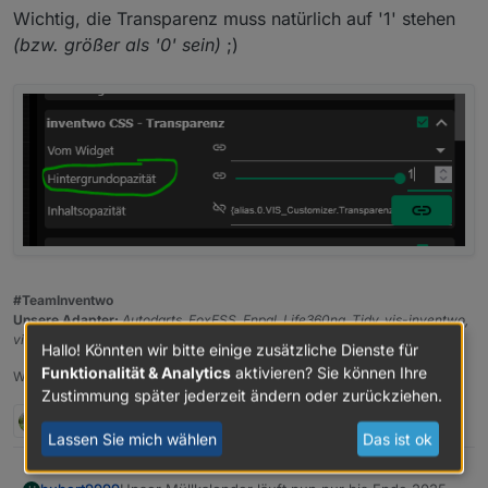
Wichtig, die Transparenz muss natürlich auf '1' stehen
(bzw. größer als '0' sein)
;)
#TeamInventwo
Unsere Adapter:
Autodarts, FoxESS, Enpal, Life360ng, Tidy, vis-inventwo,
vis-2-widgets-inventwo, vis-icontwo, vis-2-widgets-icontwo
Hallo! Könnten wir bitte einige zusätzliche Dienste für
Funktionalität & Analytics
aktivieren? Sie können Ihre
Wer uns mit einem Kaffee unterstützen möchte:
PayPal
Zustimmung später jederzeit ändern oder zurückziehen.
1 Antwort
0
Lassen Sie mich wählen
Das ist ok