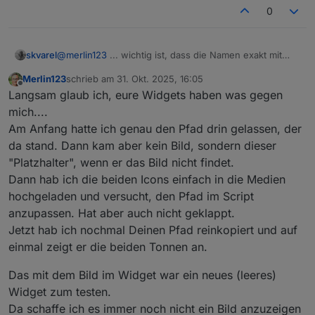
0
@
merlin123
... wichtig ist, dass die Namen exakt mit
skvarel
deinen Daten aus dem Trash-Adapter übereinstimmen!
Merlin123
schrieb am
31. Okt. 2025, 16:05
Wenn die abweichen, dann bitte im Script anpassen.
zuletzt editiert von
Offline
Langsam glaub ich, eure Widgets haben was gegen
mich....
Am Anfang hatte ich genau den Pfad drin gelassen, der
da stand. Dann kam aber kein Bild, sondern dieser
"Platzhalter", wenn er das Bild nicht findet.
Dann hab ich die beiden Icons einfach in die Medien
hochgeladen und versucht, den Pfad im Script
anzupassen. Hat aber auch nicht geklappt.
Jetzt hab ich nochmal Deinen Pfad reinkopiert und auf
einmal zeigt er die beiden Tonnen an.
Das mit dem Bild im Widget war ein neues (leeres)
Widget zum testen.
Da schaffe ich es immer noch nicht ein Bild anzuzeigen