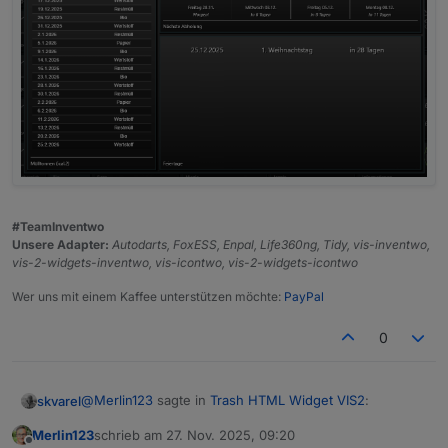
#TeamInventwo
Unsere Adapter:
Autodarts, FoxESS, Enpal, Life360ng, Tidy, vis-inventwo,
vis-2-widgets-inventwo, vis-icontwo, vis-2-widgets-icontwo
Wer uns mit einem Kaffee unterstützen möchte:
PayPal
0
@
Merlin123
sagte in
Trash HTML Widget VIS2
:
skvarel
Merlin123
schrieb am
27. Nov. 2025, 09:20
zuletzt editiert von