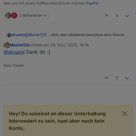
Wer uns mit einem Kaffee unterstützen möchte:
PayPal
S
2 Antworten
1
@
Merlin123
..
ahh, der Abstand zwischen den Tonnen
skvarel
und den Tagen wird für das Datum reserviert.
Merlin123
schrieb am
28. Nov. 2025, 14:16
Ich schaue mal, ob ich das ändern kann: 'Wenn kein
zuletzt editiert von
Offline
@
skvarel
Dank dir :)
Datum, dann entferne Leerzeile'
EDIT: Daran liegt es nicht! Ich gucke aber mal, ob ich da
was optimieren kann!
Beta-Tester
1
Hey! Du scheinst an dieser Unterhaltung
interessiert zu sein, hast aber noch kein
Konto.