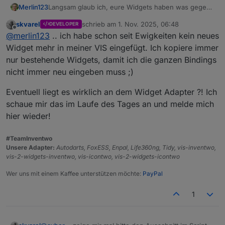
Langsam glaub ich, eure Widgets haben was gegen
Merlin123
mich....
skvarel
schrieb am
1. Nov. 2025, 06:48
DEVELOPER
Am Anfang hatte ich genau den Pfad drin gelassen,
Das mit dem Bild im Widget war ein neues (leeres)
zuletzt editiert von
Offline
@
merlin123
.. ich habe schon seit Ewigkeiten kein neues
der da stand. Dann kam aber kein Bild, sondern
Widget zum testen.
dieser "Platzhalter", wenn er das Bild nicht findet.
Da schaffe ich es immer noch nicht ein Bild
Widget mehr in meiner VIS eingefügt. Ich kopiere immer
Dann hab ich die beiden Icons einfach in die Medien
anzuzeigen (siehe Screenshot oben). In den
nur bestehende Widgets, damit ich die ganzen Bindings
hochgeladen und versucht, den Pfad im Script
Einstellungen sieht man das Bild, im Widget nicht.
nicht immer neu eingeben muss ;)
anzupassen. Hat aber auch nicht geklappt.
Grad nochmal probiert...
Jetzt hab ich nochmal Deinen Pfad reinkopiert und
Eventuell liegt es wirklich an dem Widget Adapter ?! Ich
auf einmal zeigt er die beiden Tonnen an.
schaue mir das im Laufe des Tages an und melde mich
hier wieder!
#TeamInventwo
Unsere Adapter:
Autodarts, FoxESS, Enpal, Life360ng, Tidy, vis-inventwo,
vis-2-widgets-inventwo, vis-icontwo, vis-2-widgets-icontwo
Wer uns mit einem Kaffee unterstützen möchte:
PayPal
1