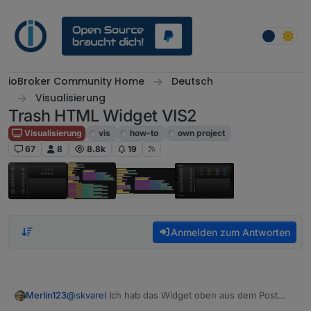
Weiter zum Inhalt
ioBroker Community Home
Deutsch
Visualisierung
Trash HTML Widget VIS2
Visualisierung
vis
how-to
own project
67
8
8.8k
19
Anmelden zum Antworten
@
skvarel
Ich hab das Widget oben aus dem Post
Merlin123
kopiert.