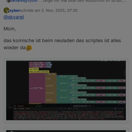
@
syber
.. zeige mir mal bitte den Ausschnitt im Script,
skvarel
mit deinen Icons.
syber
schrieb am
3. Nov. 2025, 07:30
S
Tritt das Problem auch bei meinen Icons auf?
zuletzt editiert von
Offline
@
skvarel
Moin,
das komische ist beim neuladen des scriptes ist alles
wieder da