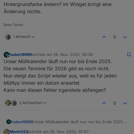
Hintergrundfarbe ändern? Im Widget bringt eine
Änderung nichts.
Beta-Tester
1 Antwort
0
hubert9999
schrieb am
26. Nov. 2025, 06:39
H
zuletzt editiert von
Offline
Unser Müllkalender läuft nun nur bis Ende 2025.
Die neuen Termine für 2026 gibt es noch nicht.
Nun steigt das Script wieder aus, weil es für jeden
Mülltyp immer ein datum erwartet.
Kann man diesen Fehler irgendwie abfangen?
2 Antworten
0
hubert9999
Unser Müllkalender läuft nun nur bis Ende 2025.
H
Die neuen Termine für 2026 gibt es noch nicht.
Merlin123
schrieb am
26. Nov. 2025, 07:57
Nun steigt das Script wieder aus, weil es für jeden