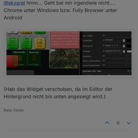
Offline
@
skvarel
@
skvarel
hmm... Geht bei mir irgendwie nicht....
Kann ich eigentlich die Textfarbe und die
Chrome unter Windows bzw. Fully Browser unter
Hintergrund- und Textfarbe klappt im Widget:
Hintergrundfarbe ändern? Im Widget bringt eine
Android
Änderung nichts.
(Hab das Widget verschoben, da im Editor der
Hintergrund nicht bis unten angezeigt wird.)
Beta-Tester
Wichtig, die Transparenz muss natürlich auf '1' stehen
0
(bzw. größer als '0' sein)
;)