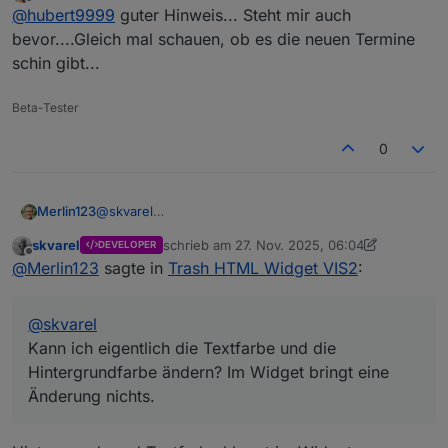
zuletzt editiert von
Offline
@
hubert9999
guter Hinweis... Steht mir auch
Mülltyp immer ein datum erwartet.
Kann man diesen Fehler irgendwie abfangen?
bevor....Gleich mal schauen, ob es die neuen Termine
schin gibt...
Beta-Tester
0
Merlin123
@
skvarel
Kann ich eigentlich die Textfarbe und die
skvarel
schrieb am
27. Nov. 2025, 06:04
DEVELOPER
Hintergrundfarbe ändern? Im Widget bringt eine
zuletzt editiert von skvarel
Offline
@
Merlin123
sagte in
Trash HTML Widget VIS2
:
Änderung nichts.
@
skvarel
Kann ich eigentlich die Textfarbe und die
Hintergrundfarbe ändern? Im Widget bringt eine
Änderung nichts.