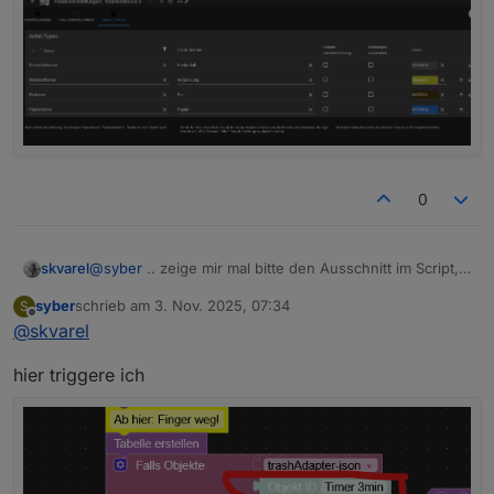
0
@
syber
.. zeige mir mal bitte den Ausschnitt im Script,
skvarel
mit deinen Icons.
syber
schrieb am
3. Nov. 2025, 07:34
S
Tritt das Problem auch bei meinen Icons auf?
zuletzt editiert von
Offline
@
skvarel
hier triggere ich