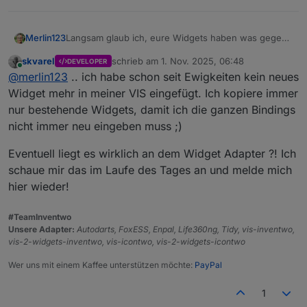
Langsam glaub ich, eure Widgets haben was gegen
Merlin123
mich....
skvarel
schrieb am
1. Nov. 2025, 06:48
DEVELOPER
Am Anfang hatte ich genau den Pfad drin gelassen,
Das mit dem Bild im Widget war ein neues (leeres)
zuletzt editiert von
Online
@
merlin123
.. ich habe schon seit Ewigkeiten kein neues
der da stand. Dann kam aber kein Bild, sondern
Widget zum testen.
dieser "Platzhalter", wenn er das Bild nicht findet.
Da schaffe ich es immer noch nicht ein Bild
Widget mehr in meiner VIS eingefügt. Ich kopiere immer
Dann hab ich die beiden Icons einfach in die Medien
anzuzeigen (siehe Screenshot oben). In den
nur bestehende Widgets, damit ich die ganzen Bindings
hochgeladen und versucht, den Pfad im Script
Einstellungen sieht man das Bild, im Widget nicht.
nicht immer neu eingeben muss ;)
anzupassen. Hat aber auch nicht geklappt.
Grad nochmal probiert...
Jetzt hab ich nochmal Deinen Pfad reinkopiert und
Eventuell liegt es wirklich an dem Widget Adapter ?! Ich
auf einmal zeigt er die beiden Tonnen an.
schaue mir das im Laufe des Tages an und melde mich
hier wieder!
#TeamInventwo
Unsere Adapter:
Autodarts, FoxESS, Enpal, Life360ng, Tidy, vis-inventwo,
vis-2-widgets-inventwo, vis-icontwo, vis-2-widgets-icontwo
Wer uns mit einem Kaffee unterstützen möchte:
PayPal
1