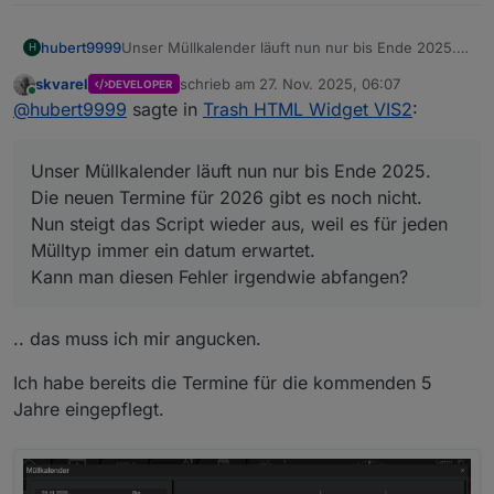
hubert9999
Unser Müllkalender läuft nun nur bis Ende 2025.
H
Die neuen Termine für 2026 gibt es noch nicht.
skvarel
schrieb am
27. Nov. 2025, 06:07
DEVELOPER
Nun steigt das Script wieder aus, weil es für jeden
zuletzt editiert von
Online
@
hubert9999
sagte in
Trash HTML Widget VIS2
:
Mülltyp immer ein datum erwartet.
Kann man diesen Fehler irgendwie abfangen?
Unser Müllkalender läuft nun nur bis Ende 2025.
Die neuen Termine für 2026 gibt es noch nicht.
Nun steigt das Script wieder aus, weil es für jeden
Mülltyp immer ein datum erwartet.
Kann man diesen Fehler irgendwie abfangen?
.. das muss ich mir angucken.
Ich habe bereits die Termine für die kommenden 5
Jahre eingepflegt.