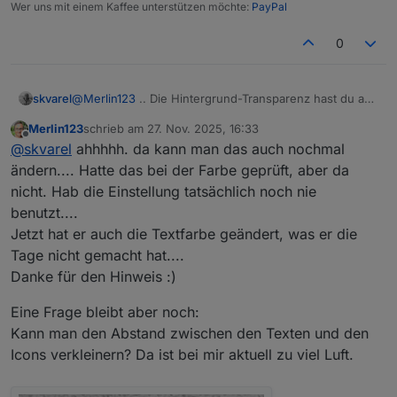
Wer uns mit einem Kaffee unterstützen möchte:
PayPal
0
@
Merlin123
.. Die Hintergrund-Transparenz hast du auf
skvarel
'1' stehen?
Merlin123
schrieb am
27. Nov. 2025, 16:33
zuletzt editiert von
Offline
@
skvarel
ahhhhh. da kann man das auch nochmal
ändern.... Hatte das bei der Farbe geprüft, aber da
nicht. Hab die Einstellung tatsächlich noch nie
benutzt....
Jetzt hat er auch die Textfarbe geändert, was er die
Tage nicht gemacht hat....
Danke für den Hinweis :)
Eine Frage bleibt aber noch:
Kann man den Abstand zwischen den Texten und den
Icons verkleinern? Da ist bei mir aktuell zu viel Luft.