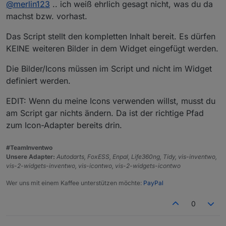
Online
@
merlin123
.. ich weiß ehrlich gesagt nicht, was du da
Wenn ich in einem Image-Widget das Bild auswähle
ziehe), dann Inhaltstyp Bild auswähle, dann über die
sieht das so aus:
Auswahl das Icon auswähle sieht es so aus:
machst bzw. vorhast.
Das Script stellt den kompletten Inhalt bereit. Es dürfen
KEINE weiteren Bilder in dem Widget eingefügt werden.
Das wird also da auch nicht dargestellt.
Die Bilder/Icons müssen im Script und nicht im Widget
Vermutlich aus dem gleichen Grund klappt es mit
definiert werden.
dem Script auch nicht.
EDIT: Wenn du meine Icons verwenden willst, musst du
am Script gar nichts ändern. Da ist der richtige Pfad
zum Icon-Adapter bereits drin.
#TeamInventwo
Unsere Adapter:
Autodarts, FoxESS, Enpal, Life360ng, Tidy, vis-inventwo,
vis-2-widgets-inventwo, vis-icontwo, vis-2-widgets-icontwo
Das bild wird dann angezeigt.
Wer uns mit einem Kaffee unterstützen möchte:
PayPal
0