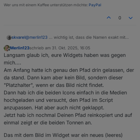
Wer uns mit einem Kaffee unterstützen möchte:
PayPal
0
@
merlin123
... wichtig ist, dass die Namen exakt mit
skvarel
deinen Daten aus dem Trash-Adapter übereinstimmen!
Merlin123
schrieb am
31. Okt. 2025, 16:05
Wenn die abweichen, dann bitte im Script anpassen.
zuletzt editiert von
Offline
Langsam glaub ich, eure Widgets haben was gegen
mich....
Am Anfang hatte ich genau den Pfad drin gelassen, der
da stand. Dann kam aber kein Bild, sondern dieser
"Platzhalter", wenn er das Bild nicht findet.
Dann hab ich die beiden Icons einfach in die Medien
hochgeladen und versucht, den Pfad im Script
anzupassen. Hat aber auch nicht geklappt.
Jetzt hab ich nochmal Deinen Pfad reinkopiert und auf
einmal zeigt er die beiden Tonnen an.
Das mit dem Bild im Widget war ein neues (leeres)