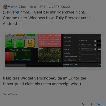
Merlin123
schrieb am
27. Nov. 2025, 09:20
zuletzt editiert von
Offline
@
skvarel
@
skvarel
hmm... Geht bei mir irgendwie nicht....
Kann ich eigentlich die Textfarbe und die
Chrome unter Windows bzw. Fully Browser unter
Hintergrund- und Textfarbe klappt im Widget:
Hintergrundfarbe ändern? Im Widget bringt eine
Android
Änderung nichts.
(Hab das Widget verschoben, da im Editor der
Hintergrund nicht bis unten angezeigt wird.)
Beta-Tester
Wichtig, die Transparenz muss natürlich auf '1' stehen
0