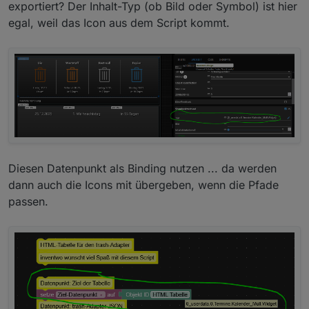
_PRJ_NAME/Icons/trash_brown.png
Hab jetzt X Varianten getestet, aber das Icon wird
exportiert? Der Inhalt-Typ (ob Bild oder Symbol) ist hier
nicht angezeigt.....
egal, weil das Icon aus dem Script kommt.
Auch wenn ich in eurem Widget Inhaltstyp Bild
auswähle und dann zum Icon navigiere wird das
nicht angezeigt,
Diesen Datenpunkt als Binding nutzen ... da werden
dann auch die Icons mit übergeben, wenn die Pfade
passen.