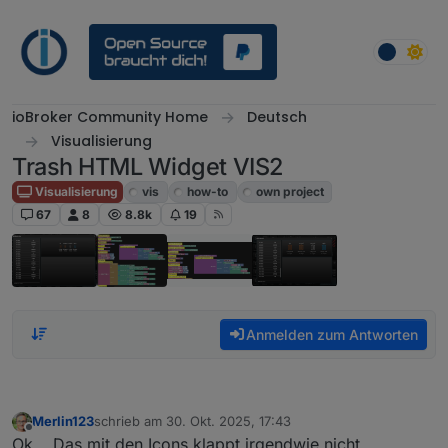
Weiter zum Inhalt
ioBroker Community Home
Deutsch
Visualisierung
Trash HTML Widget VIS2
Visualisierung
vis
how-to
own project
67
8
8.8k
19
Anmelden zum Antworten
Merlin123
schrieb am
30. Okt. 2025, 17:43
zuletzt editiert von
Offline
Ok... Das mit den Icons klappt irgendwie nicht.