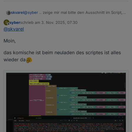
@
syber
.. zeige mir mal bitte den Ausschnitt im Script,
skvarel
mit deinen Icons.
syber
schrieb am
3. Nov. 2025, 07:30
S
Tritt das Problem auch bei meinen Icons auf?
zuletzt editiert von
Offline
@
skvarel
Moin,
das komische ist beim neuladen des scriptes ist alles
wieder da