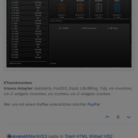
#TeamInventwo
Unsere Adapter:
Autodarts, FoxESS, Enpal, Life360ng, Tidy, vis-inventwo,
vis-2-widgets-inventwo, vis-icontwo, vis-2-widgets-icontwo
Wer uns mit einem Kaffee unterstützen möchte:
PayPal
0
@
Merlin123
sagte in
Trash HTML Widget VIS2
:
skvarel