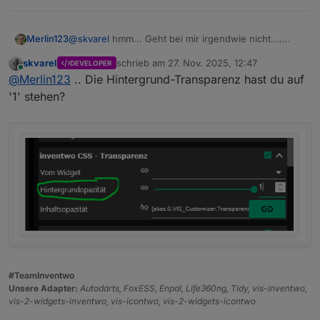
(bzw. größer als '0' sein)
;)
@
skvarel
hmm... Geht bei mir irgendwie nicht....
Merlin123
Chrome unter Windows bzw. Fully Browser unter
skvarel
schrieb am
27. Nov. 2025, 12:47
DEVELOPER
Android
zuletzt editiert von
Online
@
Merlin123
.. Die Hintergrund-Transparenz hast du auf
'1' stehen?
(Hab das Widget verschoben, da im Editor der
Hintergrund nicht bis unten angezeigt wird.)
#TeamInventwo
Unsere Adapter:
Autodarts, FoxESS, Enpal, Life360ng, Tidy, vis-inventwo,
vis-2-widgets-inventwo, vis-icontwo, vis-2-widgets-icontwo