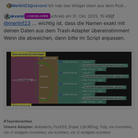
@
skvarel
Ich hab das Widget oben aus dem Post
Merlin123
kopiert.
skvarel
schrieb am
31. Okt. 2025, 15:49
DEVELOPER
Ich denke, das ist irgendwas mit den Pfaden.
Wenn ich euer Widget nehme (also neu in die View
zuletzt editiert von skvarel
Online
@
merlin123
... wichtig ist, dass die Namen exakt mit
Wenn ich in einem Image-Widget das Bild auswähle
ziehe), dann Inhaltstyp Bild auswähle, dann über die
sieht das so aus:
Auswahl das Icon auswähle sieht es so aus:
deinen Daten aus dem Trash-Adapter übereinstimmen!
Wenn die abweichen, dann bitte im Script anpassen.
Das wird also da auch nicht dargestellt.
Vermutlich aus dem gleichen Grund klappt es mit
dem Script auch nicht.
#TeamInventwo
Unsere Adapter:
Autodarts, FoxESS, Enpal, Life360ng, Tidy, vis-inventwo,
Das bild wird dann angezeigt.
vis-2-widgets-inventwo, vis-icontwo, vis-2-widgets-icontwo