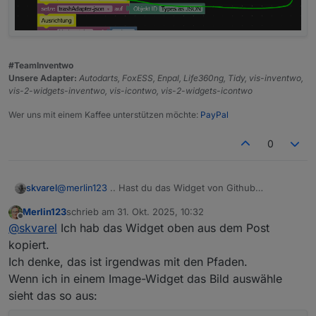
#TeamInventwo
Unsere Adapter:
Autodarts, FoxESS, Enpal, Life360ng, Tidy, vis-inventwo,
vis-2-widgets-inventwo, vis-icontwo, vis-2-widgets-icontwo
Wer uns mit einem Kaffee unterstützen möchte:
PayPal
0
@
merlin123
.. Hast du das Widget von Github
skvarel
exportiert? Der Inhalt-Typ (ob Bild oder Symbol) ist hier
Merlin123
schrieb am
31. Okt. 2025, 10:32
egal, weil das Icon aus dem Script kommt.
zuletzt editiert von
Offline
@
skvarel
Ich hab das Widget oben aus dem Post
kopiert.
Ich denke, das ist irgendwas mit den Pfaden.
Wenn ich in einem Image-Widget das Bild auswähle
sieht das so aus:
Diesen Datenpunkt als Binding nutzen ... da werden
dann auch die Icons mit übergeben, wenn die Pfade