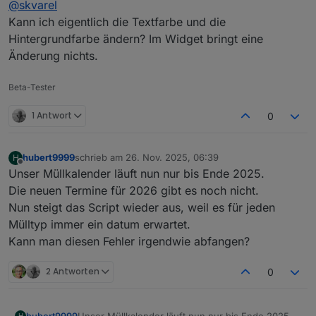
@
skvarel
Kann ich eigentlich die Textfarbe und die
Hintergrundfarbe ändern? Im Widget bringt eine
Änderung nichts.
Beta-Tester
1 Antwort
0
hubert9999
schrieb am
26. Nov. 2025, 06:39
H
zuletzt editiert von
Offline
Unser Müllkalender läuft nun nur bis Ende 2025.
Die neuen Termine für 2026 gibt es noch nicht.
Nun steigt das Script wieder aus, weil es für jeden
Mülltyp immer ein datum erwartet.
Kann man diesen Fehler irgendwie abfangen?
2 Antworten
0
hubert9999
Unser Müllkalender läuft nun nur bis Ende 2025.
H