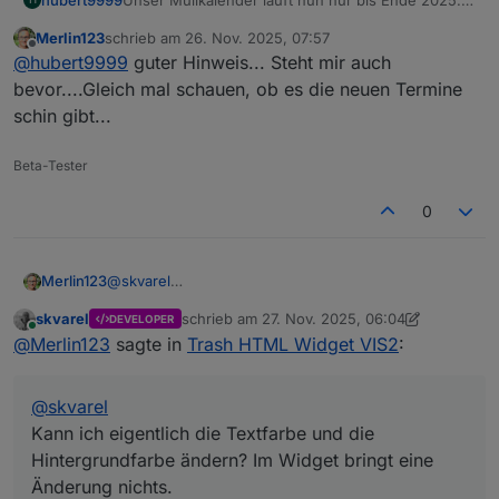
Die neuen Termine für 2026 gibt es noch nicht.
Merlin123
schrieb am
26. Nov. 2025, 07:57
Nun steigt das Script wieder aus, weil es für jeden
zuletzt editiert von
Offline
@
hubert9999
guter Hinweis... Steht mir auch
Mülltyp immer ein datum erwartet.
Kann man diesen Fehler irgendwie abfangen?
bevor....Gleich mal schauen, ob es die neuen Termine
schin gibt...
Beta-Tester
0
Merlin123
@
skvarel
Kann ich eigentlich die Textfarbe und die
skvarel
schrieb am
27. Nov. 2025, 06:04
DEVELOPER
Hintergrundfarbe ändern? Im Widget bringt eine
zuletzt editiert von skvarel
Online
@
Merlin123
sagte in
Trash HTML Widget VIS2
:
Änderung nichts.
@
skvarel
Kann ich eigentlich die Textfarbe und die
Hintergrundfarbe ändern? Im Widget bringt eine
Änderung nichts.