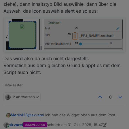
ziehe), dann Inhaltstyp Bild auswähle, dann über die
Auswahl das Icon auswähle sieht es so aus:
Das wird also da auch nicht dargestellt.
Vermutlich aus dem gleichen Grund klappt es mit dem
Script auch nicht.
Beta-Tester
2 Antworten
0
@
skvarel
Ich hab das Widget oben aus dem Post
Merlin123
kopiert.
skvarel
schrieb am
31. Okt. 2025, 15:47
DEVELOPER
Ich denke, das ist irgendwas mit den Pfaden.
Wenn ich euer Widget nehme (also neu in die View
zuletzt editiert von skvarel