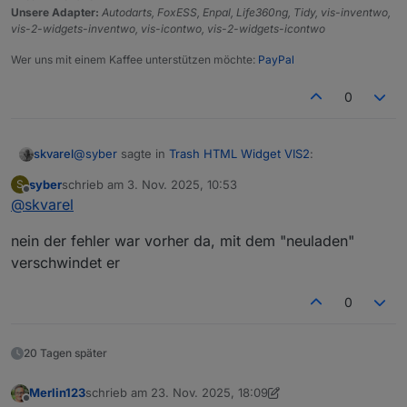
Unsere Adapter:
Autodarts, FoxESS, Enpal, Life360ng, Tidy, vis-inventwo,
vis-2-widgets-inventwo, vis-icontwo, vis-2-widgets-icontwo
Wer uns mit einem Kaffee unterstützen möchte:
PayPal
0
@
syber
sagte in
Trash HTML Widget VIS2
:
skvarel
syber
schrieb am
3. Nov. 2025, 10:53
S
zuletzt editiert von
Offline
@
skvarel
@
skvarel
Da steh extra '
hier triggere ich
Finger weg
' ... es kann sein, dass der
nein der fehler war vorher da, mit dem "neuladen"
Fehler durch deine Änderung kommt. Da kann ich so
verschwindet er
leider nicht helfen.
0
20 Tagen später
Merlin123
schrieb am
23. Nov. 2025, 18:09
zuletzt editiert von Merlin123
Offline