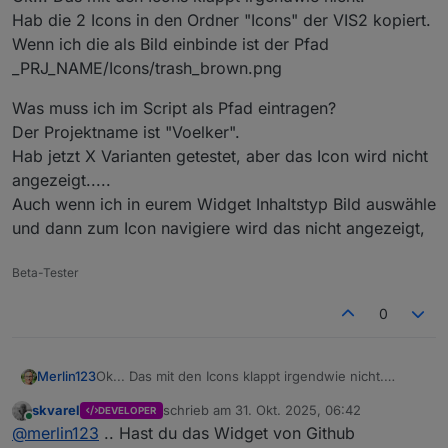
Hab die 2 Icons in den Ordner "Icons" der VIS2 kopiert.
Wenn ich die als Bild einbinde ist der Pfad
_PRJ_NAME/Icons/trash_brown.png
Was muss ich im Script als Pfad eintragen?
Der Projektname ist "Voelker".
Hab jetzt X Varianten getestet, aber das Icon wird nicht
angezeigt.....
Auch wenn ich in eurem Widget Inhaltstyp Bild auswähle
und dann zum Icon navigiere wird das nicht angezeigt,
Beta-Tester
0
Ok... Das mit den Icons klappt irgendwie nicht.
Merlin123
Hab die 2 Icons in den Ordner "Icons" der VIS2
skvarel
schrieb am
31. Okt. 2025, 06:42
DEVELOPER
kopiert.
Was muss ich im Script als Pfad eintragen?
zuletzt editiert von
Online
@
merlin123
.. Hast du das Widget von Github
Wenn ich die als Bild einbinde ist der Pfad
Der Projektname ist "Voelker".