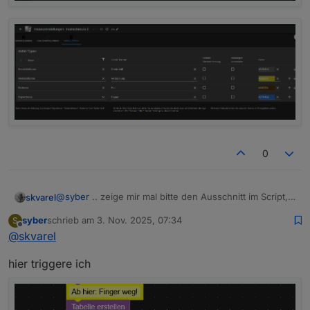
0
@
syber
.. zeige mir mal bitte den Ausschnitt im Script,
skvarel
mit deinen Icons.
syber
schrieb am
3. Nov. 2025, 07:34
S
Tritt das Problem auch bei meinen Icons auf?
zuletzt editiert von
Offline
@
skvarel
hier triggere ich