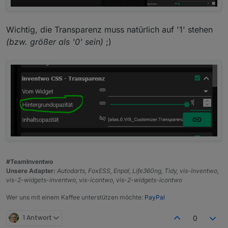
Wichtig, die Transparenz muss natürlich auf '1' stehen
(bzw. größer als '0' sein)
;)
#TeamInventwo
Unsere Adapter:
Autodarts, FoxESS, Enpal, Life360ng, Tidy, vis-inventwo,
vis-2-widgets-inventwo, vis-icontwo, vis-2-widgets-icontwo
Wer uns mit einem Kaffee unterstützen möchte:
PayPal
1 Antwort
0