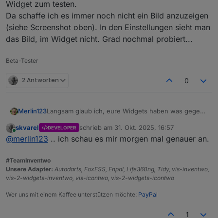
Widget zum testen.
Da schaffe ich es immer noch nicht ein Bild anzuzeigen
(siehe Screenshot oben). In den Einstellungen sieht man
das Bild, im Widget nicht. Grad nochmal probiert...
Beta-Tester
2 Antworten
0
Langsam glaub ich, eure Widgets haben was gegen
Merlin123
mich....
skvarel
schrieb am
31. Okt. 2025, 16:57
DEVELOPER
Am Anfang hatte ich genau den Pfad drin gelassen,
Das mit dem Bild im Widget war ein neues (leeres)
zuletzt editiert von
Online
@
merlin123
.. ich schau es mir morgen mal genauer an.
der da stand. Dann kam aber kein Bild, sondern
Widget zum testen.
dieser "Platzhalter", wenn er das Bild nicht findet.
Da schaffe ich es immer noch nicht ein Bild
Dann hab ich die beiden Icons einfach in die Medien
anzuzeigen (siehe Screenshot oben). In den
#TeamInventwo
hochgeladen und versucht, den Pfad im Script
Einstellungen sieht man das Bild, im Widget nicht.
Unsere Adapter:
Autodarts, FoxESS, Enpal, Life360ng, Tidy, vis-inventwo,
anzupassen. Hat aber auch nicht geklappt.
Grad nochmal probiert...
vis-2-widgets-inventwo, vis-icontwo, vis-2-widgets-icontwo
Jetzt hab ich nochmal Deinen Pfad reinkopiert und
auf einmal zeigt er die beiden Tonnen an.
Wer uns mit einem Kaffee unterstützen möchte:
PayPal
1