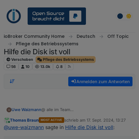
Weiter zum Inhalt
ioBroker Community Home
Deutsch
Off Topic
Pflege des Betriebssystems
Hilfe die Disk ist voll
Verschoben
Pflege des Betriebssystems
56
10
13.0k
8
Anmelden zum Antworten
@ alle im Team
Uwe Waizmann
Ich bin platt.
Thomas Braun
schrieb am
17. Sept. 2024, 13:27
MOST ACTIVE
Habe iobroker schon einige Zeit am laufen,
PS: Backup war vom Samstag und seit
zuletzt editiert von
Online
@
uwe-waizmann
sagte in
Hilfe die Disk ist voll
:
aber ein Backup hatte ich noch nie gebraucht.
Sonntag, wo die Probleme begannen, lief auch
Die Neuinstallation vom PI hat wesentlich mehr
das Backup nicht mehr.
Hatte bisher immer noch den Info Adapter
Arbeit gemacht als der IOB