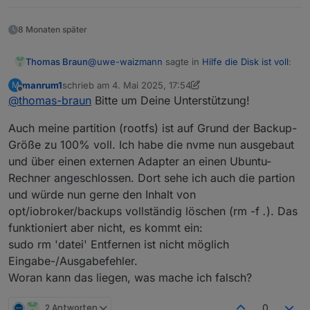
8 Monaten später
@
uwe-waizmann
sagte in
Hilfe die Disk ist voll
:
Thomas Braun
manrum1
schrieb am
4. Mai 2025, 17:54
M
zuletzt editiert von manrum1
5. Apr. 2025, 19:55
Offline
@
thomas-braun
Bitte um Deine Unterstützung!
Die Neuinstallation vom PI hat wesentlich
mehr Arbeit gemacht als der IOB
Warum das? Die Installation geht doch mit
Auch meine partition (rootfs) ist auf Grund der Backup-
wenigen Schritten über den Raspi Imager flugs
Größe zu 100% voll. Ich habe die nvme nun ausgebaut
von der Hand.
und über einen externen Adapter an einen Ubuntu-
Rechner angeschlossen. Dort sehe ich auch die partion
und würde nun gerne den Inhalt von
opt/iobroker/backups vollständig löschen (rm -f
.
). Das
funktioniert aber nicht, es kommt ein:
sudo rm 'datei' Entfernen ist nicht möglich
Eingabe-/Ausgabefehler.
Woran kann das liegen, was mache ich falsch?
2 Antworten
0