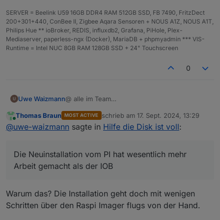
SERVER = Beelink U59 16GB DDR4 RAM 512GB SSD, FB 7490, FritzDect
200+301+440, ConBee II, Zigbee Aqara Sensoren + NOUS A1Z, NOUS A1T,
Philips Hue ** ioBroker, REDIS, influxdb2, Grafana, PiHole, Plex-
Mediaserver, paperless-ngx (Docker), MariaDB + phpmyadmin *** VIS-
Runtime = Intel NUC 8GB RAM 128GB SSD + 24" Touchscreen
0
@ alle im Team
Uwe Waizmann
Ich bin platt.
Thomas Braun
schrieb am
17. Sept. 2024, 13:29
MOST ACTIVE
Habe iobroker schon einige Zeit am laufen,
PS: Backup war vom Samstag und seit
zuletzt editiert von
Online
@
uwe-waizmann
sagte in
Hilfe die Disk ist voll
:
aber ein Backup hatte ich noch nie gebraucht.
Sonntag, wo die Probleme begannen, lief auch
Die Neuinstallation vom PI hat wesentlich mehr
das Backup nicht mehr.
Hatte bisher immer noch den Info Adapter
Arbeit gemacht als der IOB
genutzt, hab da abundzu mal drauf geschaut..
Die Neuinstallation vom PI hat wesentlich mehr
Der Restore hat wunderbar geklappt, alles
Wo kann ich jetzt erkennen ob es eine neue
Vielen herzlichen Dank an Euch für die Geduld
wurde zurück geschrieben.
node Version gibt?
mit mir und für den wirklich hervorragenden
Arbeit gemacht als der IOB
Ich bin begeistert, hätte ich das vorher
und schnellen Support
Viele Grüße
gewusst, hätten wir uns manchen Post
Uwe
ersparen können. Jetzt erst verstehe ich Eure
Warum das? Die Installation geht doch mit wenigen
Kommentare.
Schritten über den Raspi Imager flugs von der Hand.
Ich hatte mit viel mehr Arbeit gerechnet.
Aber es lief ja fast on alleine durch und alles