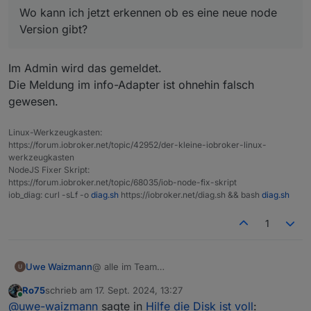
genutzt, hab da abundzu mal drauf geschaut..
Wo kann ich jetzt erkennen ob es eine neue node
Der Restore hat wunderbar geklappt, alles
Wo kann ich jetzt erkennen ob es eine neue
Vielen herzlichen Dank an Euch für die Geduld
wurde zurück geschrieben.
node Version gibt?
mit mir und für den wirklich hervorragenden
Version gibt?
Ich bin begeistert, hätte ich das vorher
und schnellen Support
Viele Grüße
gewusst, hätten wir uns manchen Post
Uwe
ersparen können. Jetzt erst verstehe ich Eure
Im Admin wird das gemeldet.
Kommentare.
Die Meldung im info-Adapter ist ohnehin falsch
Ich hatte mit viel mehr Arbeit gerechnet.
gewesen.
Aber es lief ja fast on alleine durch und alles
ist wieder da.
Linux-Werkzeugkasten:
https://forum.iobroker.net/topic/42952/der-kleine-iobroker-linux-
werkzeugkasten
NodeJS Fixer Skript:
https://forum.iobroker.net/topic/68035/iob-node-fix-skript
iob_diag: curl -sLf -o
diag.sh
https://iobroker.net/diag.sh && bash
diag.sh
1
@ alle im Team
Uwe Waizmann
Ich bin platt.
Ro75
schrieb am
17. Sept. 2024, 13:27
Habe iobroker schon einige Zeit am laufen,
PS: Backup war vom Samstag und seit
zuletzt editiert von
Online
@
uwe-waizmann
sagte in
Hilfe die Disk ist voll
:
aber ein Backup hatte ich noch nie gebraucht.
Sonntag, wo die Probleme begannen, lief auch