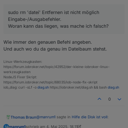
ausgebaut und über einen externen Adapter an
einen Ubuntu-Rechner angeschlossen. Dort sehe ich
sudo rm 'datei' Entfernen ist nicht möglich
auch die partion und würde nun gerne den Inhalt von
opt/iobroker/backups vollständig löschen (rm -f
.
).
Eingabe-/Ausgabefehler.
Das funktioniert aber nicht, es kommt ein:
Woran kann das liegen, was mache ich falsch?
sudo rm 'datei' Entfernen ist nicht möglich
Eingabe-/Ausgabefehler.
Woran kann das liegen, was mache ich falsch?
Wie immer den genauen Befehl angeben.
Und auch wo du da genau im Dateibaum stehst.
Linux-Werkzeugkasten:
https://forum.iobroker.net/topic/42952/der-kleine-iobroker-linux-
werkzeugkasten
NodeJS Fixer Skript:
https://forum.iobroker.net/topic/68035/iob-node-fix-skript
iob_diag: curl -sLf -o
diag.sh
https://iobroker.net/diag.sh && bash
diag.sh
0
@
manrum1
sagte in
Hilfe die Disk ist voll
:
Thomas Braun
manrum1
schrieb am
4. Mai 2025, 18:11
M