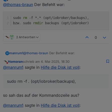
zuletzt editiert von manrum1
5. Apr. 2025, 20:13
Offline
@
thomas-braun
Der Befehlt war:
sudo rm 'datei' Entfernen ist nicht möglich
Eingabe-/Ausgabefehler.
Wie immer den genauen Befehl angeben.
Woran kann das liegen, was mache ich
Und auch wo du da genau im Dateibaum stehst.
sudo 
rm
 -f *.* (opt/iobroker/backups),
falsch?
bzw. sudo 
rmdir
 backups (opt/iobroker)
2 Antworten
0
@
thomas-braun
Der Befehlt war:
manrum1
M
Homoran
schrieb am
4. Mai 2025, 18:30
sudo rm -f *.* (opt/iobroker/backups),

zuletzt editiert von
Nicht stören
@
manrum1
sagte in
Hilfe die Disk ist voll
:
sudo rm -f
.
(opt/iobroker/backups),
so sah das auf der Kommandozeile aus?
@
manrum1
sagte in
Hilfe die Disk ist voll
: