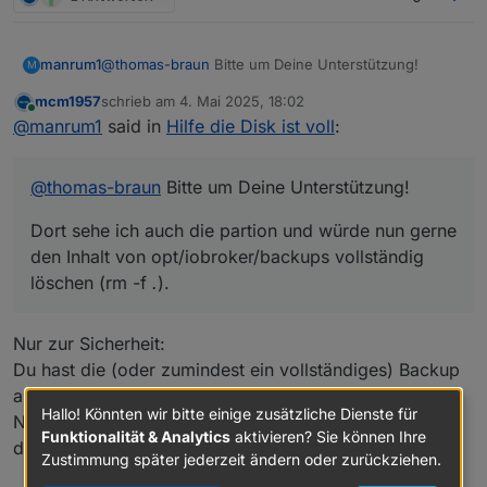
@
thomas-braun
Bitte um Deine Unterstützung!
manrum1
M
mcm1957
schrieb am
4. Mai 2025, 18:02
Auch meine partition (rootfs) ist auf Grund der
zuletzt editiert von
Online
@
manrum1
said in
Hilfe die Disk ist voll
:
Backup-Größe zu 100% voll. Ich habe die nvme nun
ausgebaut und über einen externen Adapter an
einen Ubuntu-Rechner angeschlossen. Dort sehe ich
@
thomas-braun
Bitte um Deine Unterstützung!
auch die partion und würde nun gerne den Inhalt von
opt/iobroker/backups vollständig löschen (rm -f
.
).
Dort sehe ich auch die partion und würde nun gerne
Das funktioniert aber nicht, es kommt ein:
sudo rm 'datei' Entfernen ist nicht möglich
den Inhalt von opt/iobroker/backups vollständig
Eingabe-/Ausgabefehler.
löschen (rm -f
.
).
Woran kann das liegen, was mache ich falsch?
Nur zur Sicherheit:
Du hast die (oder zumindest ein vollständiges) Backup
an einem anderen Ort?
Hallo! Könnten wir bitte einige zusätzliche Dienste für
Nicht dass du alle Backups löscht und dann feststellst
Funktionalität & Analytics
aktivieren? Sie können Ihre
das die Installation zerschossen ist...
Zustimmung später jederzeit ändern oder zurückziehen.