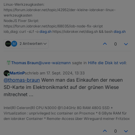
Linux-Werkzeugkasten:
ist wieder da.
https://forum.iobroker.net/topic/42952/der-kleine-iobroker-linux-
werkzeugkasten
NodeJS Fixer Skript:
https://forum.iobroker.net/topic/68035/iob-node-fix-skript
iob_diag: curl -sLf -o
diag.sh
https://iobroker.net/diag.sh && bash
diag.sh
M
2 Antworten
0
@
uwe-waizmann
sagte in
Hilfe die Disk ist voll
:
Thomas Braun
MartinP
schrieb am
17. Sept. 2024, 13:33
zuletzt editiert von
Online
Die Neuinstallation vom PI hat wesentlich
@
thomas-braun
Wenn man das Einkaufen der neuen
mehr Arbeit gemacht als der IOB
SD-Karte im Elektronikmarkt auf der grünen Wiese
Warum das? Die Installation geht doch mit
mitrechnet ...
wenigen Schritten über den Raspi Imager flugs
von der Hand.
Intel(R) Celeron(R) CPU N3000 @1.04GHz 8G RAM 480G SSD *
Virtualization : unprivileged lxc container on Proxmox * 6 GByte RAM für
den iobroker Container * Remote-Access über Wireguard meiner Fritzbox
0