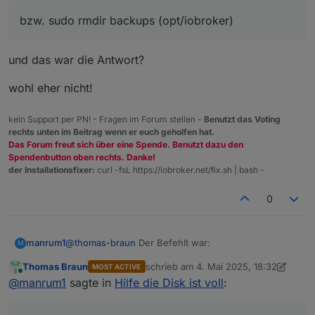
bzw. sudo rmdir backups (opt/iobroker)
und das war die Antwort?
wohl eher nicht!
kein Support per PN! - Fragen im Forum stellen -
Benutzt das Voting
rechts unten im Beitrag wenn er euch geholfen hat.
Das Forum freut sich über eine Spende. Benutzt dazu den
Spendenbutton oben rechts. Danke!
der Installationsfixer:
curl -fsL https://iobroker.net/fix.sh | bash -
0
@
thomas-braun
Der Befehlt war:
manrum1
M
Thomas Braun
schrieb am
4. Mai 2025, 18:32
MOST ACTIVE
sudo rm -f *.* (opt/iobroker/backups),

zuletzt editiert von Thomas Braun
5. A
Online
@
manrum1
sagte in
Hilfe die Disk ist voll
: