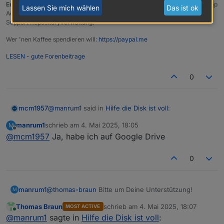
Entwicklung u Betreuung:
envertech-pv, hoymiles-ms, ns-client, pid, snmp
Lassen Sie mich wählen
Das ist ok
Adapter;
Support Repositoryverwaltung.
Wer 'nen Kaffee spendieren will:
https://paypal.me
LESEN - gute Forenbeitrage
0
@
manrum1
said in
Hilfe die Disk ist voll
:
mcm1957
manrum1
schrieb am
4. Mai 2025, 18:05
M
zuletzt editiert von
Offline
@
mcm1957
Ja, habe ich auf Google Drive
@
thomas-braun
Bitte um Deine Unterstützung!
Nur zur Sicherheit:
Dort sehe ich auch die partion und würde nun
0
Du hast die (oder zumindest ein vollständiges)
gerne den Inhalt von opt/iobroker/backups
Backup an einem anderen Ort?
vollständig löschen (rm -f
.
).
Nicht dass du alle Backups löscht und dann
@
thomas-braun
Bitte um Deine Unterstützung!
manrum1
M
feststellst das die Installation zerschossen ist...
Thomas Braun
schrieb am
4. Mai 2025, 18:07
MOST ACTIVE
Auch meine partition (rootfs) ist auf Grund der
zuletzt editiert von
Online
@
manrum1
sagte in
Hilfe die Disk ist voll
:
Backup-Größe zu 100% voll. Ich habe die nvme nun