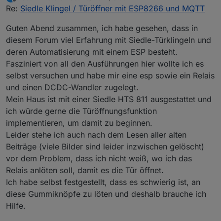
last edited by
Offline
Re:
Siedle Klingel / Türöffner mit ESP8266 und MQTT
Guten Abend zusammen, ich habe gesehen, dass in
diesem Forum viel Erfahrung mit Siedle-Türklingeln und
deren Automatisierung mit einem ESP besteht.
Die Spannungsversorgung ist aktuell über einen
LD1117V33 und einen normalen 5V USB Netzstecker
Fasziniert von all den Ausführungen hier wollte ich es
realisiert.
Prinzipiell könnte man mit einer Erweiterung (die in
selbst versuchen und habe mir eine esp sowie ein Relais
der Software auch vorgesehen ist) auch über ein
und einen DCDC-Wandler zugelegt.
Relais den Türöffner betätigen, was ich
aber bei mir jetzt noch nicht realisiert habe.
Mein Haus ist mit einer Siedle HTS 811 ausgestattet und
Bauteile ESP / Spannungsversorgung
ich würde gerne die Türöffnungsfunktion
implementieren, um damit zu beginnen.
ESP-01
Leider stehe ich auch nach dem Lesen aller alten
Bauteile Klingelerkennung
LD1117V33
Beiträge (viele Bilder sind leider inzwischen gelöscht)
PC817
vor dem Problem, dass ich nicht weiß, wo ich das
C: 100µF
Schaltung
Relais anlöten soll, damit es die Tür öffnet.
1N4007 (hatte keine 1N4148 da, geht aber
C: 100nF
Ich habe selbst festgestellt, dass es schwierig ist, an
genauso!)
diese Gummiknöpfe zu löten und deshalb brauche ich
R: 2k2
Hilfe.
C: 10µF