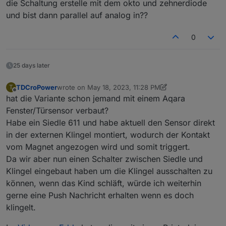
die Schaltung erstelle mit dem okto und zehnerdiode
und bist dann parallel auf analog in??
0
25 days later
TDCroPower
wrote on
May 18, 2023, 11:28 PM
T
last edited by TDCroPower
May 19, 2023, 1:29 AM
Offline
hat die Variante schon jemand mit einem Aqara
Fenster/Türsensor verbaut?
Habe ein Siedle 611 und habe aktuell den Sensor direkt
in der externen Klingel montiert, wodurch der Kontakt
vom Magnet angezogen wird und somit triggert.
Da wir aber nun einen Schalter zwischen Siedle und
Klingel eingebaut haben um die Klingel ausschalten zu
können, wenn das Kind schläft, würde ich weiterhin
gerne eine Push Nachricht erhalten wenn es doch
klingelt.