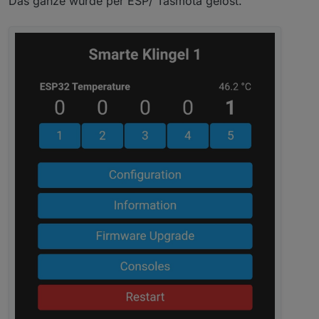
Das ganze wurde per ESP/ Tasmota gelöst.