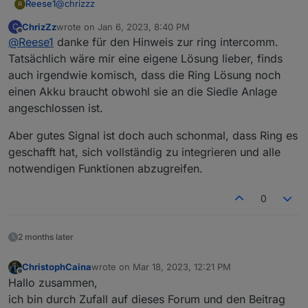
@
chrizzz
Reese1
R
ChrizZz
wrote on
Jan 6, 2023, 8:40 PM
C
ich habe auch die siedele anlage, bei dieser nutze ich
last edited by
Offline
@
Reese1
danke für den Hinweis zur ring intercomm.
seit kurzem die ring intercomm zusätzlich, diese wird
mit der siedele anlage verkabelt, 6 kabel sollten dass
Tatsächlich wäre mir eine eigene Lösung lieber, finds
sein, dass ganze wird nach dem anschluss mit der ring
auch irgendwie komisch, dass die Ring Lösung noch
app am handy eingerichtet, über handy kannst du dann
einen Akku braucht obwohl sie an die Siedle Anlage
mit den besuchern draussen sprechen und auch die
angeschlossen ist.
tür über handy entriegeln,
Aber gutes Signal ist doch auch schonmal, dass Ring es
geschafft hat, sich vollständig zu integrieren und alle
notwendigen Funktionen abzugreifen.
0
2 months later
ChristophCaina
wrote on
Mar 18, 2023, 12:21 PM
last edited by
Offline
Hallo zusammen,
ich bin durch Zufall auf dieses Forum und den Beitrag