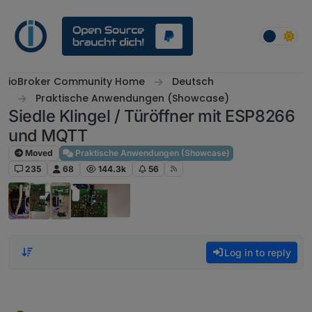
Skip to content
ioBroker Community Home
Deutsch
Praktische Anwendungen (Showcase)
Siedle Klingel / Türöffner mit ESP8266
und MQTT
Moved
Praktische Anwendungen (Showcase)
235
68
144.3k
56
Log in to reply