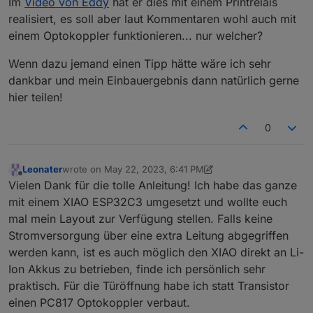
Im
Video von Eddy
hat er dies mit einem Printrelais
realisiert, es soll aber laut Kommentaren wohl auch mit
einem Optokoppler funktionieren... nur welcher?
Wenn dazu jemand einen Tipp hätte wäre ich sehr
dankbar und mein Einbauergebnis dann natürlich gerne
hier teilen!
0
Leonater
wrote on
May 22, 2023, 6:41 PM
last edited by Leonater
May 22, 2023, 8:43 PM
Offline
Vielen Dank für die tolle Anleitung! Ich habe das ganze
mit einem XIAO ESP32C3 umgesetzt und wollte euch
mal mein Layout zur Verfügung stellen. Falls keine
Stromversorgung über eine extra Leitung abgegriffen
werden kann, ist es auch möglich den XIAO direkt an Li-
Ion Akkus zu betrieben, finde ich persönlich sehr
praktisch. Für die Türöffnung habe ich statt Transistor
einen PC817 Optokoppler verbaut.