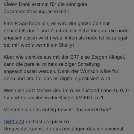
last edited by Hates1209
Apr 24, 2023, 11:17 AM
Offline
Vielen Dank erstmal für die sehr gute
Zusammenfassung an Eisbär!
Eine Frage habe ich, es wird die ganze Zeit nur
behandelt das 1 und 7 mit deiner Schaltung an die node
angeschlossen wird ( was hinten als node ist ist ja egal
bei mir wird’s vermtl ein Shelly)
Aber wie sieht es aus mit der ERT also Etagen Klingel,
kann die parallel mittels selbiger Schaltung
angeschlossen werden. Denn der Wunsch wäre für
oben und am Tor das es digital signalisiert wird.
Wenn ich dort Messe sind im ruhe Zustand nahe zu 0,3-
0v und bei auslösen der Klingel 5V ERT zu 1.
Verstehe ich das richtig bzw ist das umsetzbar?
@
6ffm70
du hast es quasi so
Umgesetzt kannst du das bestätigen das ich zweimal