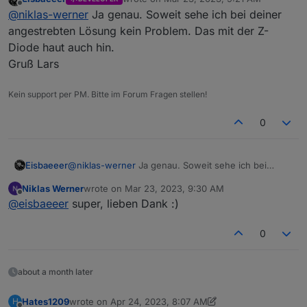
Bei mir liegt zwischen 1 und 7 auch knapp 18V
Die Kabel an meinem TR 603-0 (jeweils an b und
last edited by
Offline
@
niklas-werner
Ja genau. Soweit sehe ich bei deiner
DC
an (logischerweise). Beim Klingeln geht es
c angeschlossen) liefern 12V
AC
. Hier würde ich
auf ca. 21V DC hoch um dann auf ca. 14V zu
dann zum Anschluss des NodeMCU einen 12V
angestrebten Lösung kein Problem. Das mit der Z-
fallen. Also sollte, nach meinem Verständnis, die
AC zu 5V DC verwenden, korrekt?
Diode haut auch hin.
Eingangsschaltung von
@
Eisbaeeer
Gruß Lars
funktionieren.
Kein support per PM. Bitte im Forum Fragen stellen!
0
Eisbaeeer
@
niklas-werner
Ja genau. Soweit sehe ich bei
deiner angestrebten Lösung kein Problem. Das mit
Niklas Werner
wrote on
Mar 23, 2023, 9:30 AM
der Z-Diode haut auch hin.
last edited by
Offline
@
eisbaeeer
super, lieben Dank :)
Gruß Lars
0
about a month later
Hates1209
wrote on
Apr 24, 2023, 8:07 AM
H