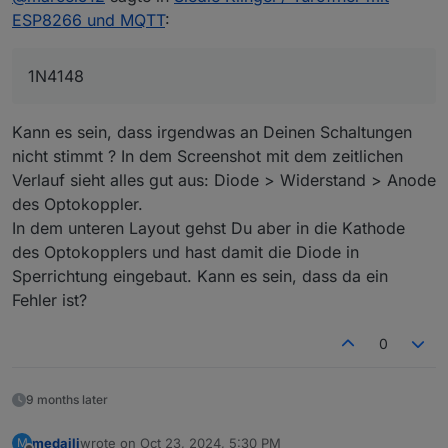
ESP8266 und MQTT
:
1N4148
Kann es sein, dass irgendwas an Deinen Schaltungen
nicht stimmt ? In dem Screenshot mit dem zeitlichen
Verlauf sieht alles gut aus: Diode > Widerstand > Anode
des Optokoppler.
In dem unteren Layout gehst Du aber in die Kathode
Die Oberseite des ESP habe ich dabei fachmännisch
mit Isolierband isoliert, da im Gehäuse direkt
des Optokopplers und hast damit die Diode in
untendrunter eine Schraube sitzt :-)
In der LTSpice Simulation erkennt man gut die ca
Sperrichtung eingebaut. Kann es sein, dass da ein
1.05 V die dann beim Klingeln (12 VAC an 7/1) am
Fehler ist?
Optokoppler anliegen.
0
9 months later
medaili
wrote on
Oct 23, 2024, 5:30 PM
M