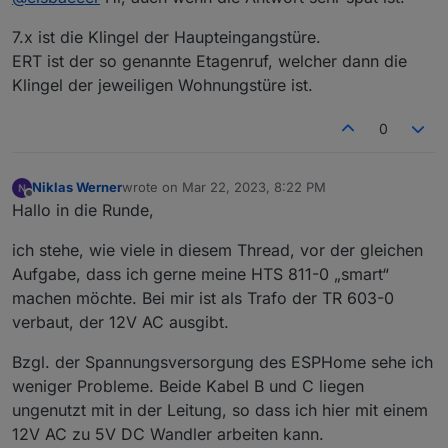
Da sieht man das ganz gut.
7.x ist die Klingel der Haupteingangstüre.
Die RFID Schaltung wertet aber das Türklingeln nicht
mit aus. Das musst du dann schon an dem
ERT ist der so genannte Etagenruf, welcher dann die
jeweiligen Handapparat machen.
Klingel der jeweiligen Wohnungstüre ist.
0
Niklas Werner
wrote on
Mar 22, 2023, 8:22 PM
last edited by
Offline
Hallo in die Runde,
ich stehe, wie viele in diesem Thread, vor der gleichen
Aufgabe, dass ich gerne meine HTS 811-0 „smart“
machen möchte. Bei mir ist als Trafo der TR 603-0
verbaut, der 12V AC ausgibt.
Bzgl. der Spannungsversorgung des ESPHome sehe ich
weniger Probleme. Beide Kabel B und C liegen
ungenutzt mit in der Leitung, so dass ich hier mit einem
12V AC zu 5V DC Wandler arbeiten kann.