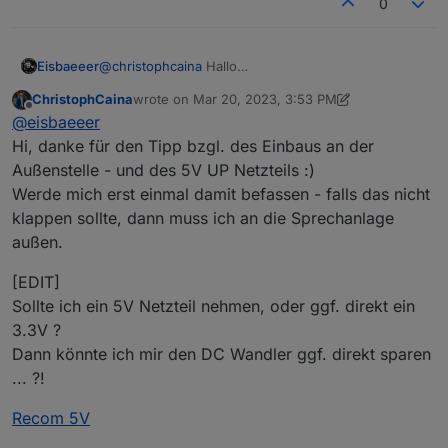
0
Problemstellungen 😅
Eisbaeeer
@
christophcaina
Hallo
Ja die Spannungsversorgung ist bei Siedle
ChristophCaina
wrote on
Mar 20, 2023, 3:53 PM
tatsächlich ein Problem wenn man keine weiteren
last edited by ChristophCaina
Mar 20, 2023, 4:57
Offline
@
eisbaeeer
Adern vom Trafo zur Türsprechstelle hat. Ich hatte
das Glück, dass noch freie Adern da waren, auf die
Hi, danke für den Tipp bzgl. des Einbaus an der
ich die Versorgungsspannung legen konnte. Dir
Außenstelle - und des 5V UP Netzteils :)
bleibt also nur, oben ein Unterputz 5V Netzteil
Werde mich erst einmal damit befassen - falls das nicht
einzubauen. Oder du gehst den Weg und baust den
klappen sollte, dann muss ich an die Sprechanlage
ESP draußen in die Türsprechstelle ein.
Grüße Lars
außen.
[EDIT]
Sollte ich ein 5V Netzteil nehmen, oder ggf. direkt ein
3.3V ?
Dann könnte ich mir den DC Wandler ggf. direkt sparen
... ?!
Recom 5V