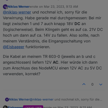
einen Wechselstrom Optokoppler benötige.
Niklas Werner
wrote on
Mar 23, 2023, 9:13 AM
Wäre dann ein PC814, oder?
last edited by
Offline
@
niklas-werner
und nochmal ich, sorry für die
Verwirrung. Habe gerade mal durchgemessen: Bei mir
liegt zwischen 1 und 7 auch knapp 18V
DC
an
(logischerweise). Beim Klingeln geht es auf ca. 21V DC
hoch um dann auf ca. 14V zu fallen. Also sollte, nach
meinem Verständnis, die Eingangsschaltung von
@
Eisbaeeer
funktionieren.
Die Kabel an meinem TR 603-0 (jeweils an b und c
angeschlossen) liefern 12V
AC
. Hier würde ich dann
zum Anschluss des NodeMCU einen 12V AC zu 5V DC
verwenden, korrekt?
0
@
niklas-werner
und nochmal ich, sorry für die
Niklas Werner
Verwirrung. Habe gerade mal durchgemessen:
Eisbaeeer
wrote on
Mar 23, 2023, 9:21 AM
DEVELOPER