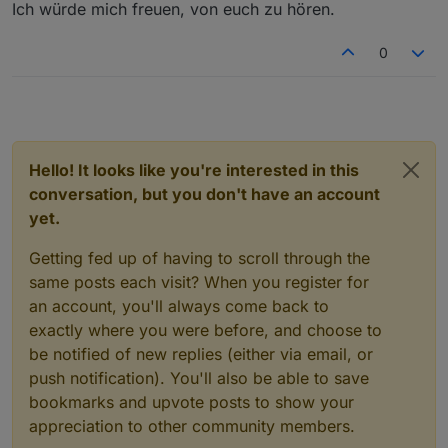
Ich würde mich freuen, von euch zu hören.
Programmiert habe ich das ganze mit Arduino.
0
(*.ino Dateien mag das Board nicht, das .c einfach
wieder weg machen :-) )
Wen es interessiert: auf der anderen Seite sitzt ein
NodeRED was eine Pushover Nachricht verschickt.
Hello! It looks like you're interested in this
Viele Grüße,
conversation, but you don't have an account
yet.
Marcel
Getting fed up of having to scroll through the
same posts each visit? When you register for
an account, you'll always come back to
exactly where you were before, and choose to
be notified of new replies (either via email, or
push notification). You'll also be able to save
bookmarks and upvote posts to show your
appreciation to other community members.