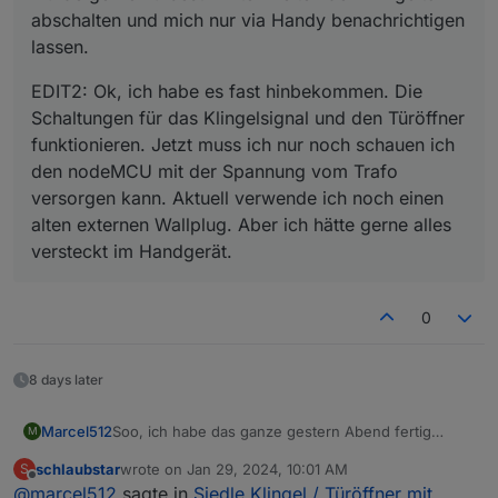
abschalten und mich nur via Handy benachrichtigen
lassen.
EDIT2: Ok, ich habe es fast hinbekommen. Die
Schaltungen für das Klingelsignal und den Türöffner
funktionieren. Jetzt muss ich nur noch schauen ich
den nodeMCU mit der Spannung vom Trafo
versorgen kann. Aktuell verwende ich noch einen
alten externen Wallplug. Aber ich hätte gerne alles
versteckt im Handgerät.
0
8 days later
Soo, ich habe das ganze gestern Abend fertig
Marcel512
M
gestellt. Für alle Interessierten anbei mal die
schlaubstar
wrote on
Jan 29, 2024, 10:01 AM
S
Schaltung, der ESP-Code und ein paar Fotos vom
last edited by
Offline
@
marcel512
sagte in
Siedle Klingel / Türöffner mit
Aufbau!