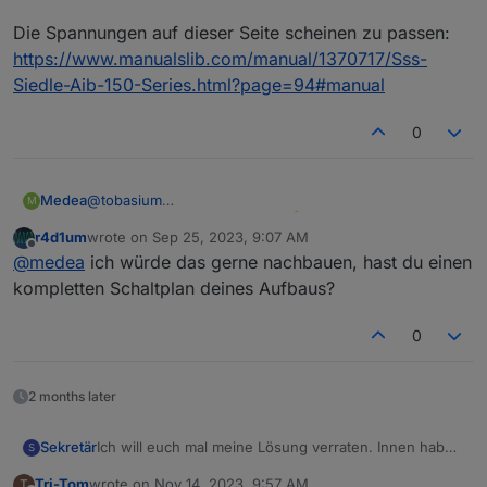
Die Spannungen auf dieser Seite scheinen zu passen:
https://www.manualslib.com/manual/1370717/Sss-
Siedle-Aib-150-Series.html?page=94#manual
0
@
tobasium
Medea
M
Danke, das hat mir geholfen
r4d1um
wrote on
Sep 25, 2023, 9:07 AM
Die Integration von Klingel und Türöffner von meiner
last edited by
Offline
@
medea
ich würde das gerne nachbauen, hast du einen
HTS-811 in Iobroker per Tasmota und MQTT funktioniert
jetzt perfekt.
kompletten Schaltplan deines Aufbaus?
0
2 months later
Ich will euch mal meine Lösung verraten. Innen habe
Sekretär
S
ich auch die Siedle HTS 711-0 verbaut. Außen ist bei
Tri-Tom
wrote on
Nov 14, 2023, 9:57 AM
T