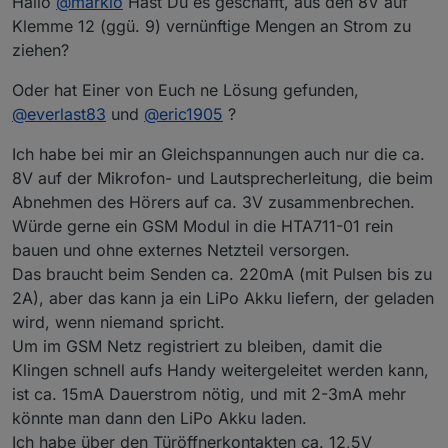
Hallo
@
markio
Hast Du es geschafft, aus den 8V auf
Bin mir nur nicht ganz sicher ob das ganze bei mir
auch so passt. Habe auch die Siedle HTA-711 als
VG
Klemme 12 (ggü. 9) vernünftige Mengen an Strom zu
Handaparat, aber mein Trafo im Schaltschrank
ziehen?
(Siedle TRS 711-0) liefert keine 24V DC sondern 12V
EDIT: Habt ihr eine Idee wie man die Klingel im
AC. Dafür werde ich dann wohl eine etwas andere
Handapparat via ESP stumm schalten könnte? Ich
Oder hat Einer von Euch ne Lösung gefunden,
Schaltung benötigen, oder? Wäre nett, wenn mir da
würde gerne zu bestimmten Zeiten den Klingelton
EDIT2: Ok, ich habe es fast hinbekommen. Die
@
everlast83
und
@
eric1905
?
jemand weiterhelfen könnte.
abschalten und mich nur via Handy benachrichtigen
Schaltungen für das Klingelsignal und den Türöffner
lassen.
funktionieren. Jetzt muss ich nur noch schauen ich
Ich habe bei mir an Gleichspannungen auch nur die ca.
den nodeMCU mit der Spannung vom Trafo
versorgen kann. Aktuell verwende ich noch einen
8V auf der Mikrofon- und Lautsprecherleitung, die beim
alten externen Wallplug. Aber ich hätte gerne alles
Abnehmen des Hörers auf ca. 3V zusammenbrechen.
versteckt im Handgerät.
Würde gerne ein GSM Modul in die HTA711-01 rein
bauen und ohne externes Netzteil versorgen.
Das braucht beim Senden ca. 220mA (mit Pulsen bis zu
2A), aber das kann ja ein LiPo Akku liefern, der geladen
wird, wenn niemand spricht.
Um im GSM Netz registriert zu bleiben, damit die
Klingen schnell aufs Handy weitergeleitet werden kann,
ist ca. 15mA Dauerstrom nötig, und mit 2-3mA mehr
könnte man dann den LiPo Akku laden.
Ich habe über den Türöffnerkontakten ca. 12,5V