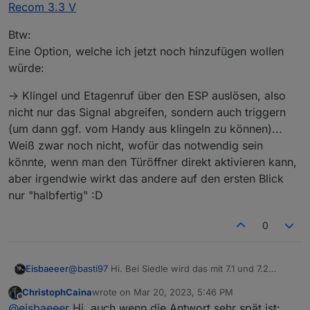
Recom 3.3 V
Btw:
Eine Option, welche ich jetzt noch hinzufügen wollen
würde:
-> Klingel und Etagenruf über den ESP auslösen, also
nicht nur das Signal abgreifen, sondern auch triggern
(um dann ggf. vom Handy aus klingeln zu können)...
Weiß zwar noch nicht, wofür das notwendig sein
könnte, wenn man den Türöffner direkt aktivieren kann,
aber irgendwie wirkt das andere auf den ersten Blick
nur "halbfertig" :D
0
Eisbaeeer
@
basti97
Hi. Bei Siedle wird das mit 7.1 und 7.2
unterschieden. Die Punktierung sind die
ChristophCaina
wrote on
Mar 20, 2023, 5:46 PM
entsprechenden Stockwerke bzw. Wohnungen.
last edited by
Offline
@
eisbaeeer
Hi, auch wenn die Antwort sehr spät ist:
Schau dir mal das Schaltbild der Siedle Anlage an.