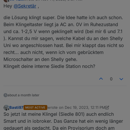
mir die Siedle Vario mit 2 Tastern. An dieser habe ich
die Siedle funktioniert wie immer,
last edited by
Offline
Hey
@
Sekretär
,
den Strom(ca. 16Volt AC) an der Soffitte abgegriffen
Benachrichtigung per Telegramm mit Foto von
und einen Shelly Uni daran gehangen. Als Leuchte
der Überwachungskamera,
die Lösung klingt super. Die Idee hatte ich auch schon.
habe ich eine LED mit einer 10mA Mini Miniatur
Alexa sagt "Es hat an der Haustür geklingelt",
Konstantstromquelle für LEDs KSQ2 angeschlossen.
nur das Blockly für das VIS welches aufpoppt,
Beim Klingeltaster liegt ja AC an. 0V im Ruhezustand
Der Kontakt kommt direkt vom Siedle Klingeltaster. Der
das Tür Foto zeigt und nach einer Minute wieder
und ca. 1-2,5 V wenn geklingelt wird (bei mir 6 und 7.1
hat auf der Platine zwei Microschalter die gebrückt
verschwindet habe ich noch nicht gefunden.
). Kannst du mir sagen, welche Kabel du an den Shelly
die Klingel gleichzeitig auslösen. Einen davon habe
Vieleicht kann mir da einer helfen.
ich mit dem Cuttermesser auf der Platine getrennt
Uni wo angeschlossen hast. Bei mir klappt das nicht so
und meinen Kontakt für den Shelly angelötet.
recht... auch nicht, wenn ich vom gebrücktem
Ich habe Wlan in Tür nähe und die ganze Sache läuft
Microschalter an den Shelly gehe.
schon ein Paar Tage. Wie lange das alles läuft wird
Klingelt deine interne Siedle Station noch?
sich zeigen.
Sprechen und Türöffnen geht mit meiner Variante
nicht aber mein Ziel ist erreicht:
0
@
Basti97
du kannst dafür einfach Pulsetime in Tasmota
verwenden, damit sagst du dann z.B. dass das Relay
about a month later
nach dem einschalten immer nach einer halben
Sekunde ausgeschaltet werden soll:
Basti97
wrote on
Dec 19, 2023, 12:11 PM
https://tasmota.github.io/docs/Commands/#pulsetime
MOST ACTIVE
last edited by Basti97
Dec 19, 2023, 1:39 PM
Offline
So jetzt ist meine Klingel (Siedle 801) auch endlich
Smart und in iobroker. Das Ganze hat ein wenig länger
gedauert als gedacht. Da ein Provisorium doch am