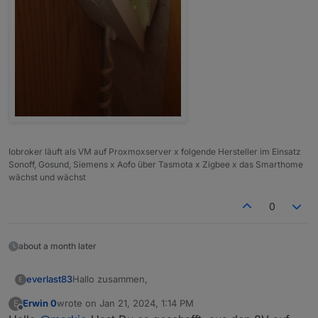
Iobroker läuft als VM auf Proxmoxserver x folgende Hersteller im Einsatz
Sonoff, Gosund, Siemens x Aofo über Tasmota x Zigbee x das Smarthome
wächst und wächst
0
about a month later
Hallo zusammen,
everlast83
E
Erwin 0
wrote on
Jan 21, 2024, 1:14 PM
E
super Projekt. Das steht bei mir demnächst auch an.
last edited by
Offline