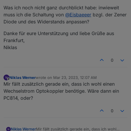
Was ich noch nicht ganz durchblickt habe: inwieweit
muss ich die Schaltung von
@
Eisbaeeer
bzgl. der Zener
Diode und des Widerstands anpassen?
Danke für eure Unterstützung und liebe Grüße aus
Frankfurt,
Niklas
0
Niklas Werner
wrote on
Mar 23, 2023, 12:07 AM
last edited by
Offline
Mir fällt zusätzlich gerade ein, dass ich wohl einen
Wechselstrom Optokoppler benötige. Wäre dann ein
PC814, oder?
0
Niklas Werner
Mir fällt zusätzlich gerade ein, dass ich wohl