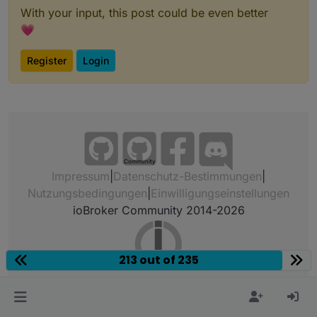
With your input, this post could be even better
💗
Register
Login
Community
Impressum
|
Datenschutz-Bestimmungen
|
Nutzungsbedingungen
|
Einwilligungseinstellungen
ioBroker Community 2014-2026
213 out of 235