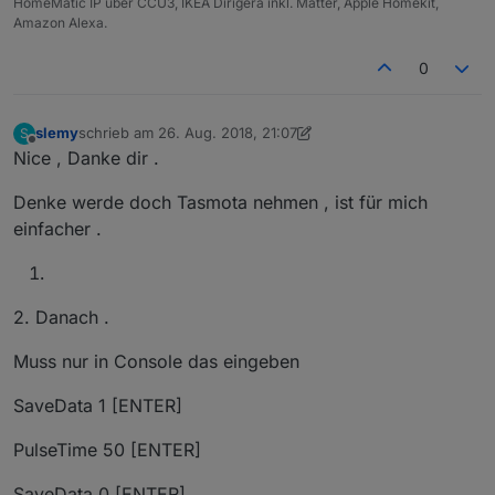
HomeMatic IP über CCU3, IKEA Dirigera inkl. Matter, Apple Homekit,
Amazon Alexa.
0
slemy
schrieb am
26. Aug. 2018, 21:07
S
zuletzt editiert von slemy
Offline
Nice , Danke dir .
Denke werde doch Tasmota nehmen , ist für mich
einfacher .
2. Danach .
Muss nur in Console das eingeben
SaveData 1 [ENTER]
PulseTime 50 [ENTER]
SaveData 0 [ENTER]