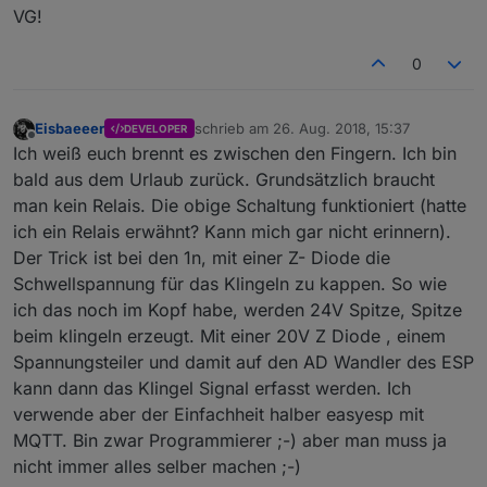
VG!
0
Eisbaeeer
schrieb am
26. Aug. 2018, 15:37
DEVELOPER
zuletzt editiert von
Offline
Ich weiß euch brennt es zwischen den Fingern. Ich bin
bald aus dem Urlaub zurück. Grundsätzlich braucht
man kein Relais. Die obige Schaltung funktioniert (hatte
ich ein Relais erwähnt? Kann mich gar nicht erinnern).
Der Trick ist bei den 1n, mit einer Z- Diode die
Schwellspannung für das Klingeln zu kappen. So wie
ich das noch im Kopf habe, werden 24V Spitze, Spitze
beim klingeln erzeugt. Mit einer 20V Z Diode , einem
Spannungsteiler und damit auf den AD Wandler des ESP
kann dann das Klingel Signal erfasst werden. Ich
verwende aber der Einfachheit halber easyesp mit
MQTT. Bin zwar Programmierer ;-) aber man muss ja
nicht immer alles selber machen ;-)