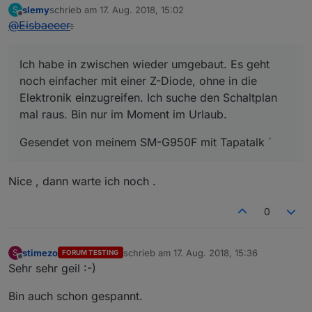
slemy
schrieb am
17. Aug. 2018, 15:02
S
zuletzt editiert von
Offline
@
Eisbaeeer
:
Ich habe in zwischen wieder umgebaut. Es geht
noch einfacher mit einer Z-Diode, ohne in die
Elektronik einzugreifen. Ich suche den Schaltplan
mal raus. Bin nur im Moment im Urlaub.
Gesendet von meinem SM-G950F mit Tapatalk `
Nice , dann warte ich noch .
0
stimezo
schrieb am
17. Aug. 2018, 15:36
S
FORUM TESTING
zuletzt editiert von
Offline
Sehr sehr geil :-)
Bin auch schon gespannt.