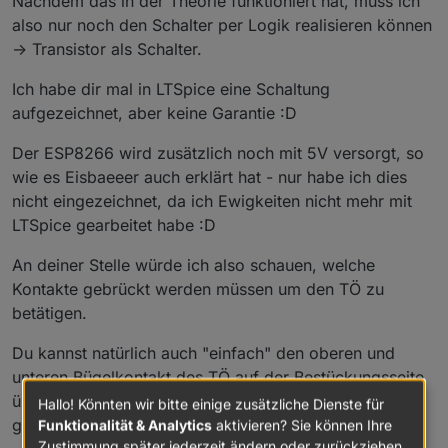
Nachdem das in der Theorie funktioniert hat, muss ich
also nur noch den Schalter per Logik realisieren können
-> Transistor als Schalter.
Ich habe dir mal in LTSpice eine Schaltung
aufgezeichnet, aber keine Garantie :D
Der ESP8266 wird zusätzlich noch mit 5V versorgt, so
wie es Eisbaeeer auch erklärt hat - nur habe ich dies
nicht eingezeichnet, da ich Ewigkeiten nicht mehr mit
LTSpice gearbeitet habe :D
An deiner Stelle würde ich also schauen, welche
Kontakte gebrückt werden müssen um den TÖ zu
betätigen.
Du kannst natürlich auch "einfach" den oberen und
unteren Bügelkontakt des TÖ auf der Bestückungsseite
über einen Transistor verbinden, jedoch ist das dann
Hallo! Könnten wir bitte einige zusätzliche Dienste für
ganz schön gepfuscht :D
Funktionalität & Analytics
aktivieren? Sie können Ihre
Zustimmung später jederzeit ändern oder zurückziehen.