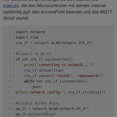
def onMessage(topic, msg):
main.py
, die den Microcontroller mit deinem Internet
print
(
"Topic: %s, Message: %s"
 % (topic, msg
verbindet,ggf. den AccessPoint beendet und das MQTT
if
 msg == b
"on"
:
Skript startet:
        pin.on()
        time.sleep(
1
)
import network
        pin.off()
import time
sta_if = network.WLAN(network.STA_IF)
def 
listen
():
#Create an instance of MQTTClient 
#Connect to Wi-Fi
    client = MQTTClient(CONFIG[
'CLIENT_ID'
], CON
if
 not sta_if.isconnected():
# Attach call back handler to be called on r
print
(
'connecting to network...'
)
    client.set_callback(onMessage)
    sta_if.active(True)
    client.connect()
    sta_if.connect(
'<ssid>'
, 
'<password>'
)
    client.publish(
"test"
, 
"ESP8266 is Connected
while
 not sta_if.isconnected():
    client.subscribe(CONFIG[
'TOPIC'
])
        pass
print
(
"ESP8266 is Connected to %s and subscr
print
(
'network config:'
, sta_if.ifconfig())
    try:
#Disable Access Point
while
 True:
ap_if = network.WLAN(network.AP_IF)
            msg = client.wait_msg()
ap_if.active(False)
#msg = (client.check_msg())