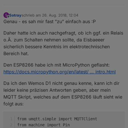
Sotray
schrieb am
26. Aug. 2018, 12:04
S
zuletzt editiert von
Offline
Genau - es sah mir fast "zu" einfach aus :P
Daher hatte ich auch nachgefragt, ob ich ggf. ein Relais
o.Ä. zum Schalten nehmen sollte, da Eisbaeeer
sicherlich bessere Kenntnis im elektrotechnischen
Bereich hat.
Den ESP8266 habe ich mit MicroPython geflasht:
https://docs.micropython.org/en/latest/ … intro.html
Da ich den Wemos D1 nicht genau kenne, kann ich dir
leider keine präzisen Antworten geben, aber mein
MQTT Skript, welches auf dem ESP8266 läuft sieht wie
folgt aus:
from umqtt.simple import MQTTClient
from machine import Pin