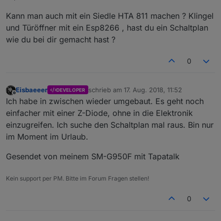
Kann man auch mit ein Siedle HTA 811 machen ? Klingel
und Türöffner mit ein Esp8266 , hast du ein Schaltplan
wie du bei dir gemacht hast ?
0
Eisbaeeer
schrieb am
17. Aug. 2018, 11:52
DEVELOPER
zuletzt editiert von
Offline
Ich habe in zwischen wieder umgebaut. Es geht noch
einfacher mit einer Z-Diode, ohne in die Elektronik
einzugreifen. Ich suche den Schaltplan mal raus. Bin nur
im Moment im Urlaub.
Gesendet von meinem SM-G950F mit Tapatalk
Kein support per PM. Bitte im Forum Fragen stellen!
0