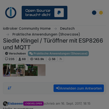
Weiter zum Inhalt
ioBroker Community Home
Deutsch
Praktische Anwendungen (Showcase)
Siedle Klingel / Türöffner mit ESP8266
und MQTT
Verschoben
Praktische Anwendungen (Showcase)
235
68
143.9k
56
Anmelden zum Antworten
Eisbaeeer
schrieb am
16. Sept. 2017, 18:15
DEVELOPER
zuletzt editiert von
9. Mai 2018, 20:39
Offline