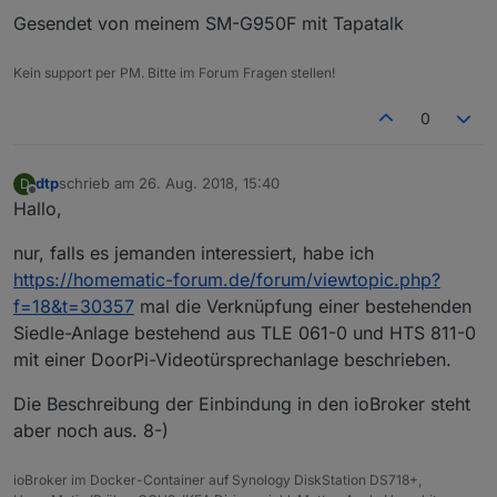
Gesendet von meinem SM-G950F mit Tapatalk
Kein support per PM. Bitte im Forum Fragen stellen!
0
dtp
schrieb am
26. Aug. 2018, 15:40
D
zuletzt editiert von
Offline
Hallo,
nur, falls es jemanden interessiert, habe ich
https://homematic-forum.de/forum/viewtopic.php?
f=18&t=30357
mal die Verknüpfung einer bestehenden
Siedle-Anlage bestehend aus TLE 061-0 und HTS 811-0
mit einer DoorPi-Videotürsprechanlage beschrieben.
Die Beschreibung der Einbindung in den ioBroker steht
aber noch aus. 8-)
ioBroker im Docker-Container auf Synology DiskStation DS718+,