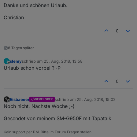
Danke und schönen Urlaub.
Christian
0
8 Tagen später
slemy
schrieb am
25. Aug. 2018, 13:58
S
zuletzt editiert von
Offline
Urlaub schon vorbei ? :P
0
Eisbaeeer
schrieb am
25. Aug. 2018, 15:02
DEVELOPER
zuletzt editiert von
Offline
Noch nicht. Nächste Woche ;-)
Gesendet von meinem SM-G950F mit Tapatalk
Kein support per PM. Bitte im Forum Fragen stellen!