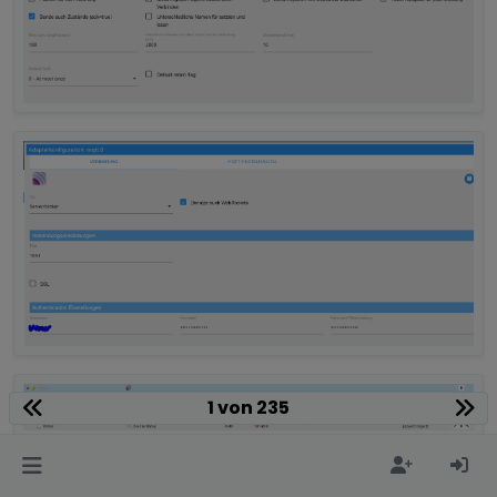
1 von 235
Javascript, welches mir per Telegram 4 Bilder meiner