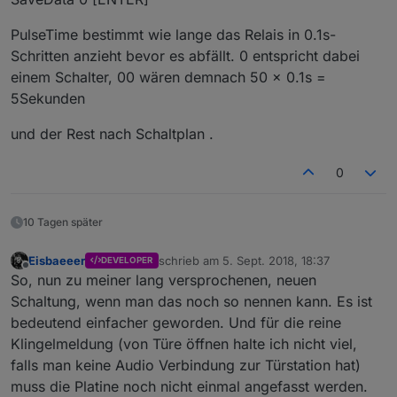
PulseTime bestimmt wie lange das Relais in 0.1s-
Schritten anzieht bevor es abfällt. 0 entspricht dabei
einem Schalter, 00 wären demnach 50 x 0.1s =
5Sekunden
und der Rest nach Schaltplan .
0
10 Tagen später
Eisbaeeer
schrieb am
5. Sept. 2018, 18:37
DEVELOPER
zuletzt editiert von
Offline
So, nun zu meiner lang versprochenen, neuen
Schaltung, wenn man das noch so nennen kann. Es ist
bedeutend einfacher geworden. Und für die reine
Klingelmeldung (von Türe öffnen halte ich nicht viel,
falls man keine Audio Verbindung zur Türstation hat)
muss die Platine noch nicht einmal angefasst werden.