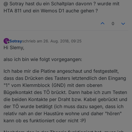
Offline
@ Sotray hast du ein Schaltplan davonn ? wurde mit
HTA 811 und ein Wemos D1 auche gehen ?
0
Sotray
schrieb am
26. Aug. 2018, 09:25
S
zuletzt editiert von
Offline
Hi Slemy,
also ich bin wie folgt vorgegangen:
Ich habe mir die Platine angeschaut und festgestellt,
dass das Drücken des Tasters letztendlich den Eingang
"1" vom Klemmblock (GND) mit dem oberen
Bügelkontakt des TÖ brückt. Dann habe ich zum Testen
die beiden Kontakte per Draht bzw. Kabel gebrückt und
der TÖ wurde betätigt (ich muss dazu sagen, dass ich
relativ nah an der Haustüre wohne und daher "hören"
kann ob es funktioniert oder nicht :P)