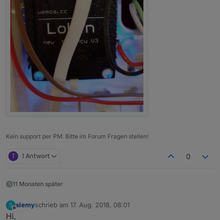
Kein support per PM. Bitte im Forum Fragen stellen!
T
1 Antwort
0
11 Monaten später
slemy
schrieb am
17. Aug. 2018, 08:01
S
zuletzt editiert von
Offline
Hi,