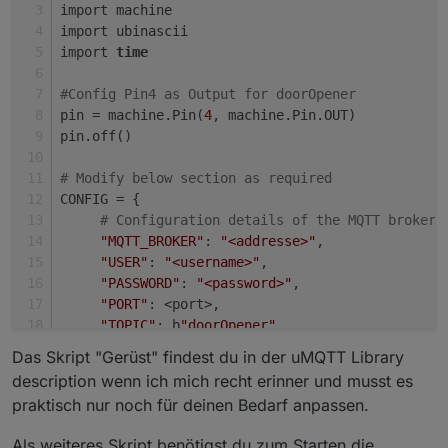
import machine
import ubinascii
import 
time
#Config Pin4 as Output for doorOpener
pin = machine.Pin(
4
, machine.Pin.OUT)
pin.off() 
# Modify below section as required
CONFIG = {
# Configuration details of the MQTT broker
"MQTT_BROKER"
: 
"<addresse>"
,
"USER"
: 
"<username>"
,
"PASSWORD"
: 
"<password>"
,
"PORT"
: <port>,
"TOPIC"
: b
"doorOpener"
,
# unique identifier of the chip
Das Skript "Gerüst" findest du in der uMQTT Library
"CLIENT_ID"
: b
"esp8266_"
 + ubinascii.hexlif
description wenn ich mich recht erinner und musst es
}
praktisch nur noch für deinen Bedarf anpassen.
# Method to act based on message received   
Als weiteres Skript benötigst du zum Starten die