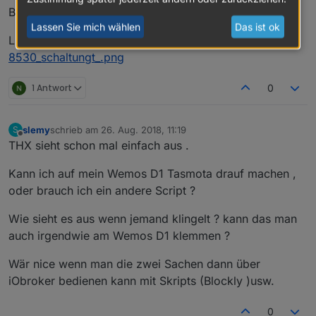
Bei Fragen meld' dich einfach!
Lassen Sie mich wählen
Das ist ok
LG
8530_schaltungt_.png
1 Antwort
0
slemy
schrieb am
26. Aug. 2018, 11:19
S
zuletzt editiert von
Offline
THX sieht schon mal einfach aus .
Kann ich auf mein Wemos D1 Tasmota drauf machen ,
oder brauch ich ein andere Script ?
Wie sieht es aus wenn jemand klingelt ? kann das man
auch irgendwie am Wemos D1 klemmen ?
Wär nice wenn man die zwei Sachen dann über
iObroker bedienen kann mit Skripts (Blockly )usw.
0