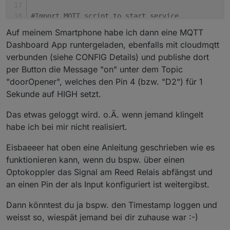
    finally:
#Import MQTT script to start service
        client.disconnect()  
time.sleep(1)
Auf meinem Smartphone habe ich dann eine MQTT
import mqtt_listener</password></ssid> 
listen
()<
/port></pass
word><
/username></addr
esse>
Dashboard App runtergeladen, ebenfalls mit cloudmqtt
verbunden (siehe CONFIG Details) und publishe dort
per Button die Message "on" unter dem Topic
"doorOpener", welches den Pin 4 (bzw. "D2") für 1
Sekunde auf HIGH setzt.
Das etwas geloggt wird. o.Ä. wenn jemand klingelt
habe ich bei mir nicht realisiert.
Eisbaeeer hat oben eine Anleitung geschrieben wie es
funktionieren kann, wenn du bspw. über einen
Optokoppler das Signal am Reed Relais abfängst und
an einen Pin der als Input konfiguriert ist weitergibst.
Dann könntest du ja bspw. den Timestamp loggen und
weisst so, wiespät jemand bei dir zuhause war :-)