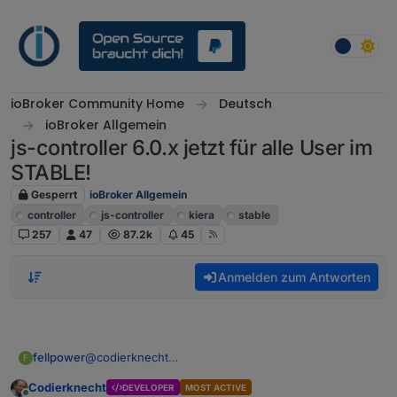
Weiter zum Inhalt
ioBroker Community Home
Deutsch
ioBroker Allgemein
js-controller 6.0.x jetzt für alle User im
STABLE!
Gesperrt
ioBroker Allgemein
controller
js-controller
kiera
stable
257
47
87.2k
45
Anmelden zum Antworten
@
codierknecht
fellpower
F
Ja, wenn man ein Linux Profi ist, macht man das
Codierknecht
DEVELOPER
MOST ACTIVE
natürlich anders - bin ich aber nicht!
Und für das bisschen, was der machen soll, spielt es