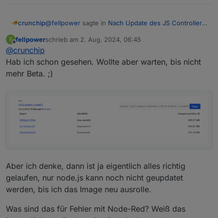
@
fellpower
sagte in
Nach Update des JS Controllers
crunchip
einige Fehler
:
fellpower
schrieb am
2. Aug. 2024, 06:45
F
zuletzt editiert von
Offline
@
crunchip
Also muss ich warten, bis buanet was neues
bringt?
Hab ich schon gesehen. Wollte aber warten, bis nicht
https://github.com/buanet/ioBroker.docker/releases/t
mehr Beta. ;)
ag/v10.0.0-beta.1
Aber ich denke, dann ist ja eigentlich alles richtig
gelaufen, nur node.js kann noch nicht geupdatet
werden, bis ich das Image neu ausrolle.
Was sind das für Fehler mit Node-Red? Weiß das