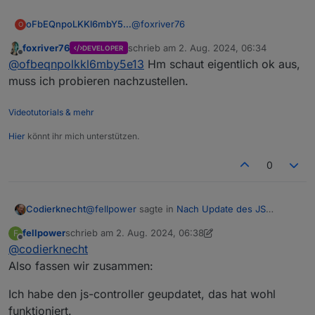
@
foxriver76
oFbEQnpoLKKl6mbY5e13
O
foxriver76
schrieb am
2. Aug. 2024, 06:34
DEVELOPER
Bleiben wir ruhig bei dem genannten
zuletzt editiert von
Offline
@
ofbeqnpolkkl6mby5e13
Hm schaut eigentlich ok aus,
Beispiel.
Alias:
muss ich probieren nachzustellen.
Spoiler
Videotutorials & mehr
Hier
könnt ihr mich unterstützen.
Datenpunkt lesend:
0
Spoiler
@
fellpower
sagte in
Nach Update des JS
Codierknecht
Datenpunkt schreibend:
Controllers einige Fehler
:
fellpower
schrieb am
2. Aug. 2024, 06:38
F
zuletzt editiert von fellpower
8. Feb. 2024, 08:41
Offline
Spoiler
@
codierknecht
Ja, wenn man ein Linux Profi ist, macht man
das natürlich anders - bin ich aber nicht!
Also fassen wir zusammen:
Ich mit Sicherheit auch nicht ;-)
Edit:
Ich habe den js-controller geupdatet, das hat wohl
Ich schätze, die Meldung kommt
jeweils vom Javascript-Adapter und
funktioniert.