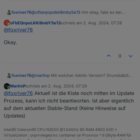
Javascript-Adapters bringt die
Meldungen nicht erneut hervor.
foxriver76
@
ofbeqnpolkkl6mby5e13
Hm okay, falls es bei
controller neustart wieder auftritt gib bitte Bescheid,
oFbEQnpoLKKl6mbY5e13
schrieb am
2. Aug. 2024, 07:28
O
ansonsten weiß ich gerade nicht wie ich es
zuletzt editiert von
Abwesend
@
foxriver76
nachgestellt bekomme.
Okay.
0
foxriver76
@
martinp
Mit welcher Admin Version? Grundsätzlich
ein Fehler im Admin aber sollte mit aktueller stable
MartinP
schrieb am
2. Aug. 2024, 07:29
(7.0.22) eigentlich nicht mehr auftreten.
zuletzt editiert von
Online
@
foxriver76
Aktuell ist die Kiste noch mitten im Update
Prozess, kann ich nicht beantworten. Ist aber eigentlich
auf dem aktuellen Stable-Stand (Keine Hinweise auf
Updates)
Intel(R) Celeron(R) CPU N3000 @1.04GHz 8G RAM 480G SSD *
Virtualization : unprivileged lxc container on Proxmox * 6 GByte RAM für