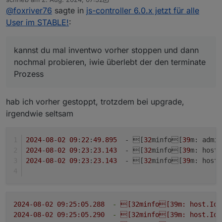
dem nächsten Controller nochmal optimiert wurde
zuletzt editiert von crunchip
8. Feb. 2024, 09:37
@
foxriver76
sagte in
js-controller 6.0.x jetzt für alle
aber mit 5.0.19 eben noch nicht.
User im STABLE!
:
kannst du mal inventwo vorher stoppen und dann
nochmal probieren, iwie überlebt der den terminate
Prozess
hab ich vorher gestoppt, trotzdem bei upgrade,
irgendwie seltsam
2024
-
08
-
02
09
:
22
:
49.895
  - [
32
minfo[
39
m: admin
2024
-
08
-
02
09
:
23
:
23.143
  - [
32
minfo[
39
m: host.
2024
-
08
-
02
09
:
23
:
23.143
  - [
32
minfo[
39
m: host.
2024-08-02 09:25:05.288
-
[32minfo[39m:
host.IoB
2024-08-02 09:25:05.290
-
[32minfo[39m:
host.IoB