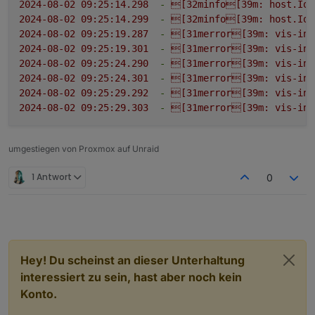
2024-08-02 09:25:14.298
-
[32minfo[39m:
host.IoB
2024-08-02 09:25:14.299
-
[32minfo[39m:
host.IoB
2024-08-02 09:25:19.287
-
[31merror[39m:
vis-inv
2024-08-02 09:25:19.301
-
[31merror[39m:
vis-inv
2024-08-02 09:25:24.290
-
[31merror[39m:
vis-inv
2024-08-02 09:25:24.301
-
[31merror[39m:
vis-inv
2024-08-02 09:25:29.292
-
[31merror[39m:
vis-inv
2024-08-02 09:25:29.303
-
[31merror[39m:
vis-inv
umgestiegen von Proxmox auf Unraid
1 Antwort
0
Hey! Du scheinst an dieser Unterhaltung
interessiert zu sein, hast aber noch kein
Konto.