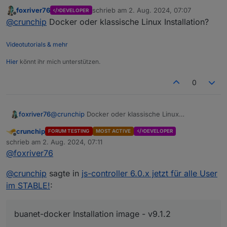
versucht
foxriver76
schrieb am
2. Aug. 2024, 07:07
DEVELOPER
@
foxriver76
habe es soeben nochmal probiert, lief
zuletzt editiert von
Offline
@
crunchip
Docker oder klassische Linux Installation?
allerdings auf den gleichen Fehler hinaus
Videotutorials & mehr
Hier
könnt ihr mich unterstützen.
0
foxriver76
@
crunchip
Docker oder klassische Linux
Installation?
crunchip
FORUM TESTING
MOST ACTIVE
DEVELOPER
Offline
schrieb am
2. Aug. 2024, 07:11
zuletzt editiert von
@
foxriver76
@
crunchip
sagte in
js-controller 6.0.x jetzt für alle User
im STABLE!
:
buanet-docker Installation image - v9.1.2