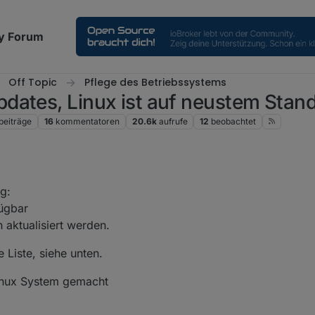
y Forum
Off Topic
Pflege des Betriebssystems
dates, Linux ist auf neustem Stan
beiträge
16
kommentatoren
20.6k
aufrufe
12
beobachtet
g:
ügbar
 aktualisiert werden.
 Liste, siehe unten.
inux System gemacht