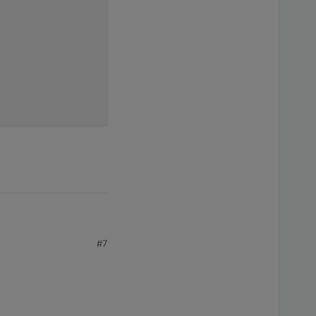
om: 2:4.17.8+dfsg-2]

4-0.2]

.2]

2.4-0.2]

4-0.2]

-2+deb12u1]

4-2+deb12u1]

.4-2+deb12u1]

]

2]

2]

.2p1-2]

#7