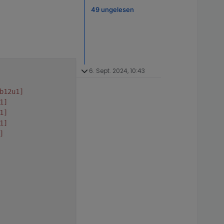
49 ungelesen
6. Sept. 2024, 10:43
b12u1]
1]
1]
1]
]