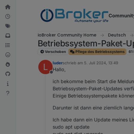
Weiter zum Inhalt
Communit
ioBroker Community Home
Deutsch
Betriebssystem-Paket-Up
Verschoben
Pflege des Betriebssystems
61
luder
schrieb am
5. Juli 2024, 13:49
L
zuletzt editiert von
Hallo,
Offline
ich bekomme beim Start die Meldun
Betriebssystem-Paket-Updates verf
Einige Betriebssystempakete können
Darunter ist dann eine ziemlich lange
Ich habe dann ein Update meines L
sudo apt update