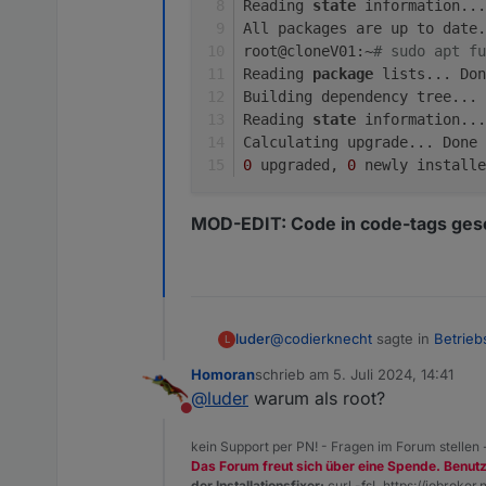
Reading 
state
 information...
libwbclient0/stable,stabl
All packages are up to date.
libwebp-dev/stable,stable
root@cloneV01:~
# sudo apt f
libwebp7/stable,stable-se
Reading 
package
 lists... Don
libwebpdemux2/stable,stab
Building dependency tree... 
libwebpmux3/stable,stable
Reading 
state
 information...
libx11-6/stable,stable-se
Calculating upgrade... Done
libx11-data/stable,stable
libx11-dev/stable,stable-
0
 upgraded, 
0
 newly installe
libxml2/stable 2.9.14+dfs
linux-libc-dev/stable 6.1
MOD-EDIT: Code in code-tags gese
locales/stable,stable-sec
mount/stable,stable-secur
nano/stable 7.2-1+deb12u1
nftables/stable 1.0.6-2+d
openssh-client/stable-sec
openssh-server/stable-sec
@
codierknecht
sagte in
Betrieb
luder
L
openssh-sftp-server/stabl
openssl/stable 3.0.13-1~d
Homoran
schrieb am
5. Juli 2024, 14:41
zuletzt editiert von
perl-base/stable 5.36.0-7
@
luder
warum als root?
@
luder
perl-modules-5.36/stable 
Nicht stören
dann kommt dieses, der Fehler 
sudo apt update

kein Support per PN! - Fragen im Forum stellen
sudo apt full-upgrade

Das Forum freut sich über eine Spende. Benut
root@cloneV01:~# sudo apt
der Installationsfixer:
curl -fsL https://iobroker.n