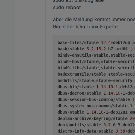
sudo apt dist-upgrade
sudo reboot
aber die Meldung kommt immer noch
Bin leider kein Linux Experte.
base-files
/
stable
12.4
+
deb12u6
a
bash
/
stable
5.2
.15-2
+
b7
amd64
[u
bind9-dnsutils
/
stable
,
stable-sec
bind9-host
/
stable
,
stable-securit
bind9-libs
/
stable
,
stable-securit
bsdextrautils
/
stable
,
stable-secu
bsdutils
/
stable
,
stable-security
dbus-bin
/
stable
1.14
.10-1
~
deb12u
dbus-daemon
/
stable
1.14
.10-1
~
deb
dbus-session-bus-common
/
stable
1
dbus-system-bus-common
/
stable
1.
dbus
/
stable
1.14
.10-1
~
deb12u1
am
debian-archive-keyring
/
stable
20
debianutils
/
stable
5.7
-0
.5
~
deb12
distro-info-data
/
stable
0.58
+
deb