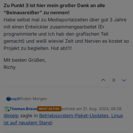
Zu Punkt 3 ist hier mein großer Dank an alle
"Beinausreißer" zu nennen!
Habe selbst mal zu Mediaportalzeiten über gut 3 Jahre
mit einen Entwickler zusammengearbeitet (Er
programmierte und ich hab den grafischen Teil
gemacht) und weiß wieviel Zeit und Nerven es kostet so
Projekt zu begleiten. Hut ab!!!!
Mit besten Grüßen,
Richy
0
Guten Morgen
nieIP
Thomas Braun
schrieb am
21. Aug. 2024, 09:28
MOST ACTIVE
ich finde Hinweise zum Betriebssystem grundsätzlich
zuletzt editiert von
Online
@
nieip
sagte in
Betriebssystem-Paket-Updates, Linux
richtig und wichtig.
Aber bitte nicht jedes mal, wenn ich den Admin im
Deshalb würde auch ich es begrüssen , wenn die
ist auf neustem Stand
:
Browser öffne.
Meldungen konfigurierbar wären.
Hier habe ich ja nun gelernt, dass bei meiner Installation
Ich verstehe auch, dass man die User drängen möchte,
nur wirklich per apt upgrade installierbare Updates