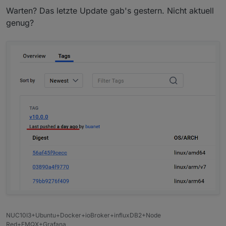
Warten? Das letzte Update gab's gestern. Nicht aktuell
genug?
NUC10I3+Ubuntu+Docker+ioBroker+influxDB2+Node
Red+EMQX+Grafana