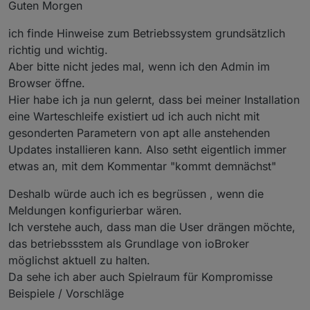
Offline
Das gab es so vorher nicht
Guten Morgen
ich finde Hinweise zum Betriebssystem grundsätzlich
natürlich nicht.
richtig und wichtig.
Es hat sich nur durch die Supportt-Threads hier
Aber bitte nicht jedes mal, wenn ich den Admin im
gezeigt, das Probleme in ioBroker sehr häufig am
@
rickman
sagte in
Betriebssystem-Paket-Updates,
vernachlässigten Unterbau liegen.
Linux ist auf neustem Stand
:
Browser öffne.
daher wird jetzt auch auf diese Vernachlässigung
Hier habe ich ja nun gelernt, dass bei meiner Installation
da kam der Punkt nur, wenn was wirklich
hingewiesen.
eine Warteschleife existiert ud ich auch nicht mit
wichtiges passiert ist, worum man sich
nöö, da kam gar nichts zum Thema OS!
schnellstens kümmern sollte.
gesonderten Parametern von apt alle anstehenden
Updates installieren kann. Also setht eigentlich immer
etwas an, mit dem Kommentar "kommt demnächst"
Deshalb würde auch ich es begrüssen , wenn die
Meldungen konfigurierbar wären.
Ich verstehe auch, dass man die User drängen möchte,
das betriebssstem als Grundlage von ioBroker
möglichst aktuell zu halten.
Da sehe ich aber auch Spielraum für Kompromisse
Beispiele / Vorschläge