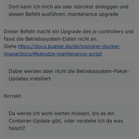
Dabei werden aber nicht die Betriebssystem-
Dort kann ich mich als user iobroker einloggen und
Paket-Updates installiert.
diesen Befehl ausführen: maintenance upgrade
Da werde ich wohl warten müssen, bis es ein
Container-Update gibt, oder verstehe ich da was
falsch?
Dieser Befehl macht ein Upgrade des js-controllers und
fasst die Betriebssystem-Daten nicht an.
Siehe
https://docs.buanet.de/de/iobroker-docker-
image/docs/#benutze-maintenance-script
Dabei werden aber nicht die Betriebssystem-Paket-
Updates installiert.
Korrekt.
Da werde ich wohl warten müssen, bis es ein
Container-Update gibt, oder verstehe ich da was
falsch?