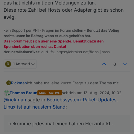
das hat nichts mit den Meldungen zu tun.
Diese rote Zahl bei Hosts oder Adapter gibt es schon
ewig.
kein Support per PN! - Fragen im Forum stellen -
Benutzt das Voting
rechts unten im Beitrag wenn er euch geholfen hat.
Das Forum freut sich über eine Spende. Benutzt dazu den
Spendenbutton oben rechts. Danke!
der Installationsfixer:
curl -fsL https://iobroker.net/fix.sh | bash -
R
1 Antwort
0
Rickman
Ich habe mal eine kurze Frage zu dem Thema mit
R
diesen Meldungen...
Thomas Braun
schrieb am
13. Aug. 2024, 10:02
MOST ACTIVE
Kann man die auch irgendwo deaktivieren (habe
zuletzt editiert von
Online
@
rickman
sagte in
Betriebssystem-Paket-Updates,
schon gesucht, aber nichts dazu gefunden)?
Mich nervt es, wenn ich nach zwei Tagen wieder aufs
Linux ist auf neustem Stand
:
System schaue und jedes Mal diese rote 1 unter
Hosts erscheint - bekomme jedes mal einen halben
Herzinfarkt...
bekomme jedes mal einen halben Herzinfarkt...