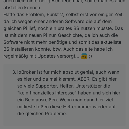
auch nieIP hinterher geschrieben hat, sollte man es auch
ioBroker ist für mich absolut genial, auch wenn es
abstellen können.
hier und da mal klemmt. ABER. Es gibt hier so viele
Hatte das Problem, Punkt 2, selbst erst vor einiger Zeit,
Supporter, Helfer, Unterstützer die "kein finanzielles
da ich wegen einer anderen Software die auf dem
Interesse" haben und sich hier ein Bein ausreißen.
Wenn man dann hier viel mitliest stoßen diese
gleichen Pi lief, noch ein uraltes BS nutzen musste. Das
Helfer immer wieder auf die gleichen Probleme.
ist mit dem neuen Pi nun Geschichte, da ich auch die
a) veraltete Adapter
Software nicht mehr benötige und somit das aktuellste
b) veraltetetes ungepflegtes Betriebssystem
BS installieren konnte. btw. Auch das alte habe ich
c) ominöse Erklärungen "wie was gemacht wird"
regelmäßig mit Updates versorgt...
;)
ioBroker ist für mich absolut genial, auch wenn
es hier und da mal klemmt. ABER. Es gibt hier
so viele Supporter, Helfer, Unterstützer die
"kein finanzielles Interesse" haben und sich hier
ein Bein ausreißen. Wenn man dann hier viel
mitliest stoßen diese Helfer immer wieder auf
die gleichen Probleme.