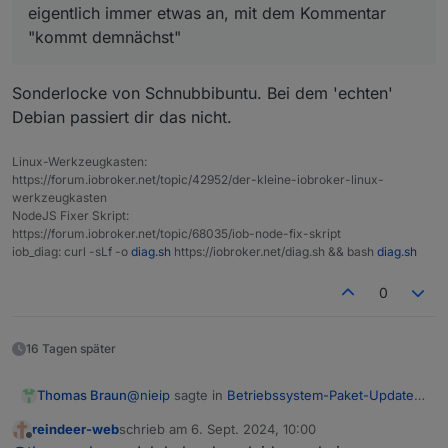
eigentlich immer etwas an, mit dem Kommentar
"kommt demnächst"
Sonderlocke von Schnubbibuntu. Bei dem 'echten'
Debian passiert dir das nicht.
Linux-Werkzeugkasten:
https://forum.iobroker.net/topic/42952/der-kleine-iobroker-linux-
werkzeugkasten
NodeJS Fixer Skript:
https://forum.iobroker.net/topic/68035/iob-node-fix-skript
iob_diag: curl -sLf -o
diag.sh
https://iobroker.net/diag.sh && bash
diag.sh
0
16 Tagen später
@
nieip
sagte in
Betriebssystem-Paket-Updates,
Thomas Braun
Linux ist auf neustem Stand
:
reindeer-web
schrieb am
6. Sept. 2024, 10:00
zuletzt editiert von
Offline