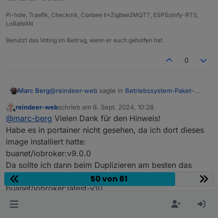
Pi-hole, Traefik, Checkmk, Conbee II+Zigbee2MQTT, ESPSomfy-RTS,
LoRaWAN
Benutzt das Voting im Beitrag, wenn er euch geholfen hat.
0
@
reindeer-web
sagte in
Betriebssystem-Paket-
Marc Berg
Updates, Linux ist auf neustem Stand
:
reindeer-web
schrieb am
6. Sept. 2024, 10:28
zuletzt editiert von
Offline
Dort kann ich mich als user iobroker einloggen
@
marc-berg
Vielen Dank für den Hinweis!
und diesen Befehl ausführen: maintenance
Habe es in portainer nicht gesehen, da ich dort dieses
Dieser Befehl macht ein Upgrade des js-controllers
upgrade
image installiert hatte:
und fasst die Betriebssystem-Daten nicht an.
buanet/iobroker:v9.0.0
Siehe
https://docs.buanet.de/de/iobroker-docker-
Dabei werden aber nicht die Betriebssystem-
image/docs/#benutze-maintenance-script
Da sollte ich dann beim Duplizieren am besten das
Paket-Updates installiert.
installieren:
50 von 61
Korrekt.
buanet/iobroker:latest-v10
Ist das korrekt so? inklusive Schreibweise?
Da werde ich wohl warten müssen, bis es ein
Container-Update gibt, oder verstehe ich da