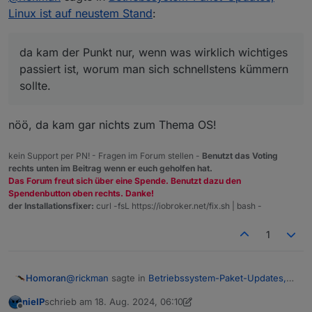
Linux ist auf neustem Stand
:
da kam der Punkt nur, wenn was wirklich wichtiges
passiert ist, worum man sich schnellstens kümmern
sollte.
nöö, da kam gar nichts zum Thema OS!
kein Support per PN! - Fragen im Forum stellen -
Benutzt das Voting
rechts unten im Beitrag wenn er euch geholfen hat.
Das Forum freut sich über eine Spende. Benutzt dazu den
Spendenbutton oben rechts. Danke!
der Installationsfixer:
curl -fsL https://iobroker.net/fix.sh | bash -
1
@
rickman
sagte in
Betriebssystem-Paket-Updates,
Homoran
Linux ist auf neustem Stand
:
nieIP
schrieb am
18. Aug. 2024, 06:10
zuletzt editiert von nieIP