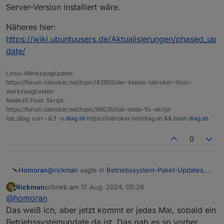
Server-Version installiert wäre.
(die "Neustart des Systems Meldung" ist nach einem
Näheres hier:
reboot weg)
https://wiki.ubuntuusers.de/Aktualisierungen/phased_up
:~$ sudo apt full-upgrade

date/
Paketlisten werden gelesen… Fertig

Abhängigkeitsbaum wird aufgebaut… Fertig

Statusinformationen werden eingelesen… Fertig

Linux-Werkzeugkasten:
Paketaktualisierung (Upgrade) wird berechnet… Fe
https://forum.iobroker.net/topic/42952/der-kleine-iobroker-linux-
Folgende Aktualisierungen wurden aufgrund von ge
werkzeugkasten
  gnome-shell gnome-shell-common gnome-text-edit
NodeJS Fixer Skript:
https://forum.iobroker.net/topic/68035/iob-node-fix-skript
iob_diag: curl -sLf -o
diag.sh
https://iobroker.net/diag.sh && bash
diag.sh
0
@
rickman
sagte in
Betriebssystem-Paket-Updates,
Homoran
Linux ist auf neustem Stand
:
Rickman
schrieb am
17. Aug. 2024, 05:26
R
zuletzt editiert von
Offline
@
homoran
diese rote 1 unter Hosts erscheint
Das weiß ich, aber jetzt kommt er jedes Mal, sobald ein
Betriebssystemupdate da ist. Das gab es so vorher
das hat nichts mit den Meldungen zu tun.