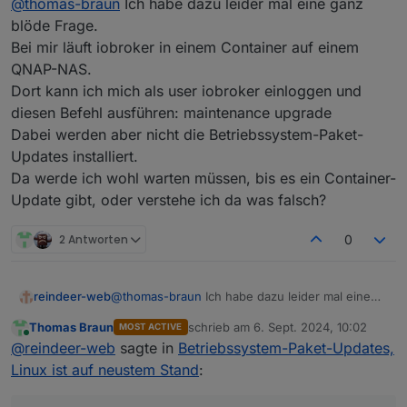
nur wirklich per apt upgrade installierbare
@
thomas-braun
Ich habe dazu leider mal eine ganz
Updates anmahnen
blöde Frage.
Ist ein Ding des OS, der admin zeigt nur an was
Bei mir läuft iobroker in einem Container auf einem
eine Ebene tiefer anliegt.
QNAP-NAS.
die Updateprüfung des Betriebssystems
Dort kann ich mich als user iobroker einloggen und
an das einstellbare Zeitintervall der
diesen Befehl ausführen: maintenance upgrade
Ist ein Ding des OS, der admin zeigt nur an was
Updateprüfung der Adapter koppeln.
eine Ebene tiefer anliegt.
Dabei werden aber nicht die Betriebssystem-Paket-
Updates installiert.
Hier habe ich ja nun gelernt, dass bei
Da werde ich wohl warten müssen, bis es ein Container-
meiner Installation eine Warteschleife
Sonderlocke von Schnubbibuntu. Bei dem
Update gibt, oder verstehe ich da was falsch?
existiert ud ich auch nicht mit gesonderten
'echten' Debian passiert dir das nicht.
Parametern von apt alle anstehenden
Updates installieren kann. Also setht
2 Antworten
0
eigentlich immer etwas an, mit dem
Kommentar "kommt demnächst"
reindeer-web
@
thomas-braun
Ich habe dazu leider mal eine
ganz blöde Frage.
Thomas Braun
schrieb am
6. Sept. 2024, 10:02
MOST ACTIVE
Bei mir läuft iobroker in einem Container auf
zuletzt editiert von
Online
@
reindeer-web
sagte in
Betriebssystem-Paket-Updates,
einem QNAP-NAS.
Dort kann ich mich als user iobroker einloggen
Linux ist auf neustem Stand
:
und diesen Befehl ausführen: maintenance
upgrade