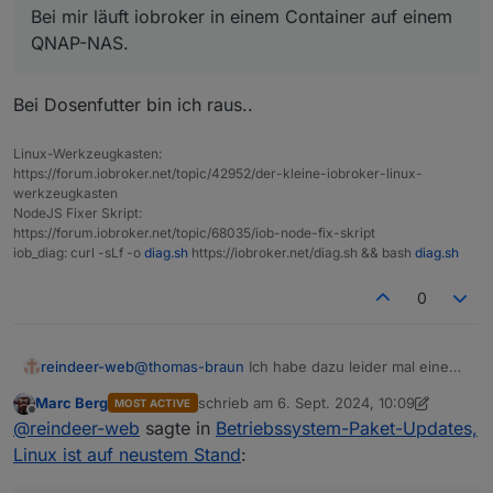
Dabei werden aber nicht die Betriebssystem-
Bei mir läuft iobroker in einem Container auf einem
Paket-Updates installiert.
QNAP-NAS.
Da werde ich wohl warten müssen, bis es ein
Container-Update gibt, oder verstehe ich da was
falsch?
Bei Dosenfutter bin ich raus..
Linux-Werkzeugkasten:
https://forum.iobroker.net/topic/42952/der-kleine-iobroker-linux-
werkzeugkasten
NodeJS Fixer Skript:
https://forum.iobroker.net/topic/68035/iob-node-fix-skript
iob_diag: curl -sLf -o
diag.sh
https://iobroker.net/diag.sh && bash
diag.sh
0
reindeer-web
@
thomas-braun
Ich habe dazu leider mal eine
ganz blöde Frage.
Marc Berg
schrieb am
6. Sept. 2024, 10:09
MOST ACTIVE
Bei mir läuft iobroker in einem Container auf
zuletzt editiert von Marc Berg
9. Juni 2024,
Offline
@
reindeer-web
sagte in
Betriebssystem-Paket-Updates,
einem QNAP-NAS.
Dort kann ich mich als user iobroker einloggen
Linux ist auf neustem Stand
:
und diesen Befehl ausführen: maintenance
upgrade