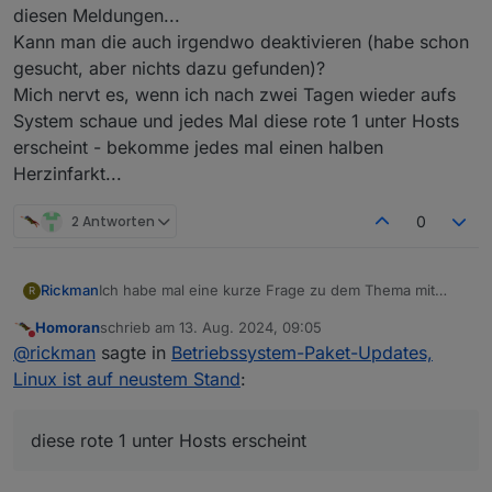
diesen Meldungen...
Kann man die auch irgendwo deaktivieren (habe schon
gesucht, aber nichts dazu gefunden)?
Mich nervt es, wenn ich nach zwei Tagen wieder aufs
System schaue und jedes Mal diese rote 1 unter Hosts
erscheint - bekomme jedes mal einen halben
Herzinfarkt...
2 Antworten
0
Rickman
Ich habe mal eine kurze Frage zu dem Thema mit
R
diesen Meldungen...
Homoran
schrieb am
13. Aug. 2024, 09:05
Kann man die auch irgendwo deaktivieren (habe
zuletzt editiert von
Nicht stören
@
rickman
sagte in
Betriebssystem-Paket-Updates,
schon gesucht, aber nichts dazu gefunden)?
Mich nervt es, wenn ich nach zwei Tagen wieder aufs
Linux ist auf neustem Stand
:
System schaue und jedes Mal diese rote 1 unter
Hosts erscheint - bekomme jedes mal einen halben
Herzinfarkt...
diese rote 1 unter Hosts erscheint