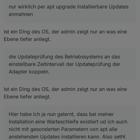
eine Warteschleife existiert ud ich auch nicht mit
das betriebssstem als Grundlage von ioBroker möglichst
schönen RestSonntag dann noch
anmahnen
nur wirklich per apt upgrade installierbare Updates
gesonderten Parametern von apt alle anstehenden
aktuell zu halten.
die Anzeige nur ein mal täglich beim Start des
anmahnen
Updates installieren kann. Also setht eigentlich immer
Da sehe ich aber auch Spielraum für Kompromisse
Admins im Browser bringen (einstellbar)
etwas an, mit dem Kommentar "kommt demnächst"
Beispiele / Vorschläge
die Prüfung auf Updates seltener machen.
Einstellbar. Max 30 Tage.
Ist ein Ding des OS, der admin zeigt nur an was eine
die Updateprüfung des Betriebssystems an das
Ebene tiefer anliegt.
einstellbare Zeitintervall der Updateprüfung der
Adapter koppeln.
die Updateprüfung des Betriebssystems an das
einstellbare Zeitintervall der Updateprüfung der
Adapter koppeln.
Ist ein Ding des OS, der admin zeigt nur an was eine
Ebene tiefer anliegt.
Hier habe ich ja nun gelernt, dass bei meiner
Installation eine Warteschleife existiert ud ich auch
nicht mit gesonderten Parametern von apt alle
anstehenden Updates installieren kann. Also setht