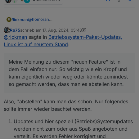
@
homoran
Rickman
R
Das weiß ich, aber jetzt kommt er jedes Mal, sobald
Ro75
schrieb am
17. Aug. 2024, 05:43
ein Betriebssystemupdate da ist. Das gab es so
@
Thomas-Braun
zuletzt editiert von Ro75
Offline
@
rickman
sagte in
Betriebssystem-Paket-Updates,
vorher nicht - da kam der Punkt nur, wenn was
Danke für den Hinweis, das weiß ich ebenfalls. Nur
wirklich wichtiges passiert ist, worum man sich
mache ich das gerne ohne ständig beim öffnen vom
Sorry, hilfreich waren beide Antworten jetzt nicht!
Linux ist auf neustem Stand
:
schnellstens kümmern sollte.
iobroker drauf hingewiesen zu werden.
Ich habe nur die einfache Frage gestellt, ob man das
irgendwie abstellen kann. Ein einfaches Nein hätte
Meine Meinung zu diesem "neuen Feature" ist in dem
gereicht.
Fall einfach nur: So wichtig wie ein Kropf und kann
Meine Meinung zu diesem "neuen Feature" ist in
eigentlich wieder weg oder könnte zumindest so
dem Fall einfach nur: So wichtig wie ein Kropf und
gemacht werden, dass man es abstellen kann.
kann eigentlich wieder weg oder könnte zumindest
so gemacht werden, dass man es abstellen kann.
Also, "abstellen" kann man das schon. Nur folgendes
sollte immer wieder beachtet werden.
Updates und hier speziell (Betriebs)Systemupdates
werden nicht zum oder aus Spaß angeboten und
verteilt. Es werden Fehler korrigiert und