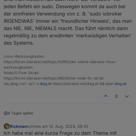
jeden Befehl ein sudo. Deswegen kommt da auch bei
der sinnfreien Verwendung von z. B. 'sudo iobroker
IRGENDWAS' immer ein 'freundlicher Hinweis', das man
das NIE, NIE, NIEMALS macht. Das führt nämlich dann
regelmäßig zu dem erwähnten 'merkwüdigen Verhalten'
des Systems.
Linux-Werkzeugkasten:
https://forum.iobroker.net/topic/42952/der-kleine-iobroker-linux-
werkzeugkasten
NodeJS Fixer Skript:
https://forum.iobroker.net/topic/68035/iob-node-fix-skript
iob_diag: curl -sLf -o
diag.sh
https://iobroker.net/diag.sh && bash
diag.sh
0
8 Tagen später
Rickman
schrieb am
13. Aug. 2024, 08:42
R
zuletzt editiert von
Offline
Ich habe mal eine kurze Frage zu dem Thema mit