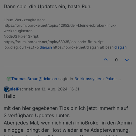
Dann spiel die Updates ein, haste Ruh.
Linux-Werkzeugkasten:
https://forum.iobroker.net/topic/42952/der-kleine-iobroker-linux-
werkzeugkasten
NodeJS Fixer Skript:
https://forum.iobroker.net/topic/68035/iob-node-fix-skript
iob_diag: curl -sLf -o
diag.sh
https://iobroker.net/diag.sh && bash
diag.sh
0
@
rickman
sagte in
Betriebssystem-Paket-
Thomas Braun
Updates, Linux ist auf neustem Stand
:
nieIP
schrieb am
13. Aug. 2024, 16:31
zuletzt editiert von
Offline
bekomme jedes mal einen halben
Hallo
Herzinfarkt...
Dann spiel die Updates ein, haste Ruh.
mit den hier gegebenen Tips bin ich jetzt immerhin auf
3 verfügbare Updates runter.
Aber jedes Mal, wenn ich mich in ioBroker in den Admin
einlogge, bringt der Host wieder eine Adapterwarnung.