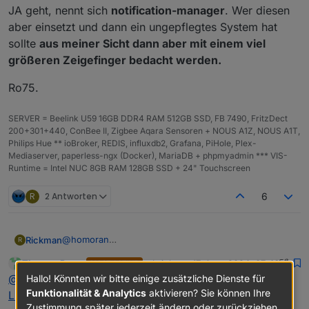
JA geht, nennt sich
notification-manager
. Wer diesen
aber einsetzt und dann ein ungepflegtes System hat
sollte
aus meiner Sicht dann aber mit einem viel
größeren Zeigefinger bedacht werden.
Ro75.
SERVER = Beelink U59 16GB DDR4 RAM 512GB SSD, FB 7490, FritzDect
200+301+440, ConBee II, Zigbee Aqara Sensoren + NOUS A1Z, NOUS A1T,
Philips Hue ** ioBroker, REDIS, influxdb2, Grafana, PiHole, Plex-
Mediaserver, paperless-ngx (Docker), MariaDB + phpmyadmin *** VIS-
Runtime = Intel NUC 8GB RAM 128GB SSD + 24" Touchscreen
R
2 Antworten
6
@
homoran
Rickman
R
Das weiß ich, aber jetzt kommt er jedes Mal, sobald
Thomas Braun
schrieb am
17. Aug. 2024, 07:46
MOST ACTIVE
ein Betriebssystemupdate da ist. Das gab es so
@
Thomas-Braun
zuletzt editiert von Thomas Braun
Online
@
rickman
sagte in
Betriebssystem-Paket-Updates,
Hallo! Könnten wir bitte einige zusätzliche Dienste für
vorher nicht - da kam der Punkt nur, wenn was
Danke für den Hinweis, das weiß ich ebenfalls. Nur
wirklich wichtiges passiert ist, worum man sich
Funktionalität & Analytics
aktivieren? Sie können Ihre
mache ich das gerne ohne ständig beim öffnen vom
Sorry, hilfreich waren beide Antworten jetzt nicht!
Linux ist auf neustem Stand
:
schnellstens kümmern sollte.
iobroker drauf hingewiesen zu werden.
Ich habe nur die einfache Frage gestellt, ob man das
Zustimmung später jederzeit ändern oder zurückziehen.