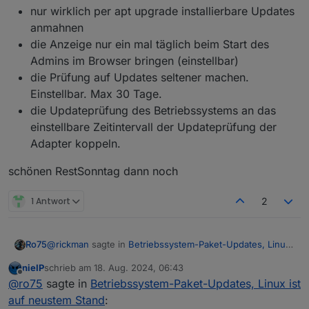
nur wirklich per apt upgrade installierbare Updates
anmahnen
die Anzeige nur ein mal täglich beim Start des
Admins im Browser bringen (einstellbar)
die Prüfung auf Updates seltener machen.
Einstellbar. Max 30 Tage.
die Updateprüfung des Betriebssystems an das
einstellbare Zeitintervall der Updateprüfung der
Adapter koppeln.
schönen RestSonntag dann noch
1 Antwort
2
@
rickman
sagte in
Betriebssystem-Paket-Updates, Linux
Ro75
ist auf neustem Stand
:
nieIP
schrieb am
18. Aug. 2024, 06:43
zuletzt editiert von
Offline
Meine Meinung zu diesem "neuen Feature" ist in
@
ro75
sagte in
Betriebssystem-Paket-Updates, Linux ist
dem Fall einfach nur: So wichtig wie ein Kropf und
auf neustem Stand
:
Also, "abstellen" kann man das schon. Nur folgendes
kann eigentlich wieder weg oder könnte zumindest