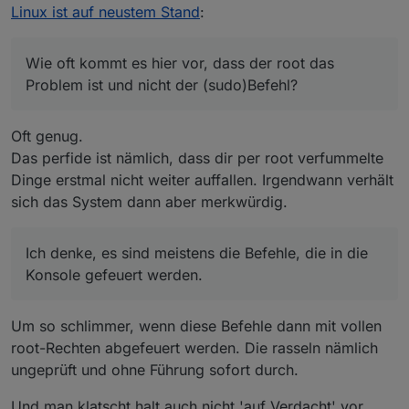
Ich denke, es sind meistens die Befehle, die in die
Linux ist auf neustem Stand
:
Konsole gefeuert werden.
Wie oft kommt es hier vor, dass der root das
Problem ist und nicht der (sudo)Befehl?
Oft genug.
Das perfide ist nämlich, dass dir per root verfummelte
Dinge erstmal nicht weiter auffallen. Irgendwann verhält
sich das System dann aber merkwürdig.
Ich denke, es sind meistens die Befehle, die in die
Konsole gefeuert werden.
Um so schlimmer, wenn diese Befehle dann mit vollen
root-Rechten abgefeuert werden. Die rasseln nämlich
ungeprüft und ohne Führung sofort durch.
Und man klatscht halt auch nicht 'auf Verdacht' vor