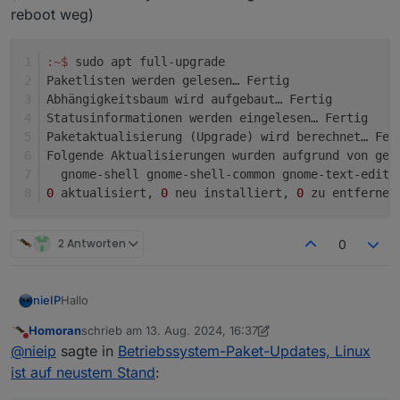
reboot weg)
:~
$ 
sudo apt full-upgrade
Paketlisten werden gelesen… Fertig
Abhängigkeitsbaum wird aufgebaut… Fertig
Statusinformationen werden eingelesen… Fertig
Paketaktualisierung (Upgrade) wird berechnet… Fer
Folgende Aktualisierungen wurden aufgrund von ges
  gnome-shell gnome-shell-common gnome-text-edito
0
 aktualisiert, 
0
 neu installiert, 
0
 zu entfernen
2 Antworten
0
Hallo
nieIP
Homoran
schrieb am
13. Aug. 2024, 16:37
mit den hier gegebenen Tips bin ich jetzt immerhin auf 3
zuletzt editiert von Homoran
Nicht stören
@
nieip
sagte in
Betriebssystem-Paket-Updates, Linux
verfügbare Updates runter.
Aber jedes Mal, wenn ich mich in ioBroker in den Admin
Hat jemand einen Tip, wie ich auch die letzten 3
ist auf neustem Stand
:
einlogge, bringt der Host wieder eine Adapterwarnung.
verfügbaren Updates installiert bekomme?