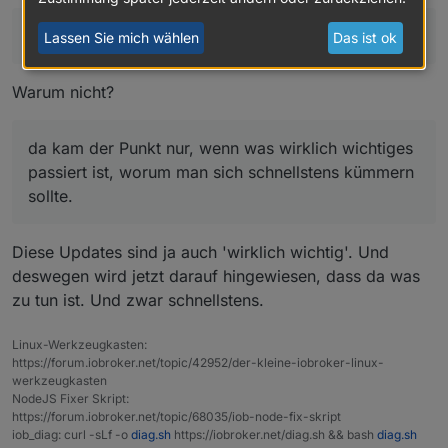
irgendwie abstellen kann. Ein einfaches Nein hätte
Meine Meinung zu diesem "neuen Feature" ist in dem
gereicht.
Fall einfach nur: So wichtig wie ein Kropf und kann
Sorry, hilfreich waren beide Antworten jetzt nicht!
Lassen Sie mich wählen
Das ist ok
eigentlich wieder weg oder könnte zumindest so
gemacht werden, dass man es abstellen kann.
Warum nicht?
da kam der Punkt nur, wenn was wirklich wichtiges
passiert ist, worum man sich schnellstens kümmern
sollte.
Diese Updates sind ja auch 'wirklich wichtig'. Und
deswegen wird jetzt darauf hingewiesen, dass da was
zu tun ist. Und zwar schnellstens.
Linux-Werkzeugkasten:
https://forum.iobroker.net/topic/42952/der-kleine-iobroker-linux-
werkzeugkasten
NodeJS Fixer Skript:
https://forum.iobroker.net/topic/68035/iob-node-fix-skript
iob_diag: curl -sLf -o
diag.sh
https://iobroker.net/diag.sh && bash
diag.sh