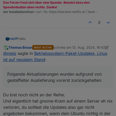
Das Forum freut sich über eine Spende. Benutzt dazu den
Spendenbutton oben rechts. Danke!
der Installationsfixer:
curl -fsL https://iobroker.net/fix.sh | bash -
0
Hallo
nieIP
Thomas Braun
schrieb am
13. Aug. 2024, 16:42
MOST ACTIVE
mit den hier gegebenen Tips bin ich jetzt immerhin auf 3
zuletzt editiert von Thomas Braun
Online
@
nieip
sagte in
Betriebssystem-Paket-Updates, Linux
verfügbare Updates runter.
Aber jedes Mal, wenn ich mich in ioBroker in den Admin
Hat jemand einen Tip, wie ich auch die letzten 3
ist auf neustem Stand
:
einlogge, bringt der Host wieder eine Adapterwarnung.
verfügbaren Updates installiert bekomme?
Ich kann diese bestätigen, aber offenbar die Meldungen
Was bedeutet "gestaffelte Auslieferung" ??
nicht grundsätzlich abschalten :(
Folgende Aktualisierungen wurden aufgrund von
gestaffelter Auslieferung vorerst zurückgehalten:
Du bist noch nicht an der Reihe.
Und eigentlich hat gnome-Kram auf einem Server eh nix
verloren, du solltest die Updates also gar nicht
angeboten bekommen, wenn dein Ubuntu richtig in der