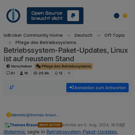
Weiter zum Inhalt
ioBroker Community Home
Deutsch
Off Topic
Pflege des Betriebssystems
Betriebssystem-Paket-Updates, Linux
ist auf neustem Stand
Verschoben
Pflege des Betriebssystems
61
16
20.6k
12
Anmelden zum Antworten
stenmic
@
thomas-braun
S
ok, aber Hand aufs Herz. Wie oft kommt es hier vor,
Thomas Braun
schrieb am
5. Aug. 2024, 18:50
MOST ACTIVE
dass der root das Problem ist und nicht der
zuletzt editiert von Thomas Braun
8. M
Online
@
stenmic
sagte in
Betriebssystem-Paket-Updates,
(sudo)Befehl?