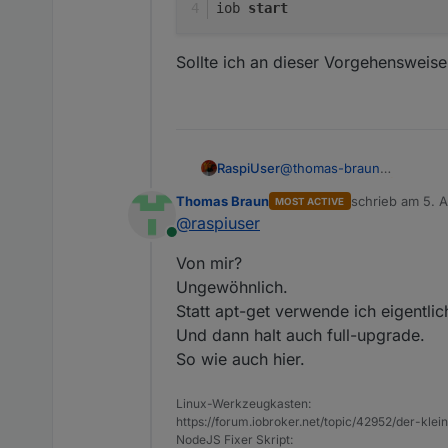
iob 
start
Sollte ich an dieser Vorgehensweis
@
thomas-braun
RaspiUser
Vielen Dank !!!!
Meldun
Thomas Braun
schrieb am
5. 
MOST ACTIVE
Ich mache alle 2 Wochen (w
zuletzt editiert 
@
raspiuser
Online
iob stop

Von mir?
sudo apt-get update

Sollte ich an dieser Vorg
sudo apt-get upgrade

Ungewöhnlich.
Statt apt-get verwende ich eigentlic
Und dann halt auch full-upgrade.
So wie auch hier.
Linux-Werkzeugkasten:
https://forum.iobroker.net/topic/42952/der-kle
NodeJS Fixer Skript: