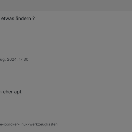
e etwas ändern ?
g ist weg ...
Aug. 2024, 17:30
ar ein Tipp von Dir in einem anderen Beitrag) ...
von
ehensweise etwas ändern ?
h eher apt.
ine-iobroker-linux-werkzeugkasten