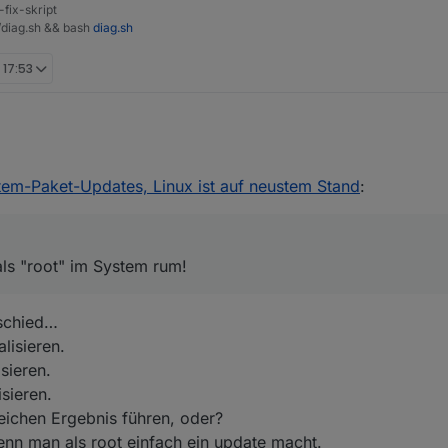
-fix-skript
t/diag.sh && bash
diag.sh
 17:53
ich nicht als "root" im System rum!
tem-Paket-Updates, Linux ist auf neustem Stand
:
als "root" im System rum!
rschied…
lisieren.
sieren.
sieren.
leichen Ergebnis führen, oder?
enn man als root einfach ein update macht.