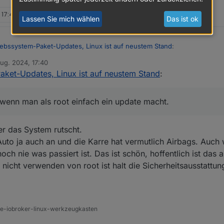
 17:40
Lassen Sie mich wählen
Das ist ok
iebssystem-Paket-Updates, Linux ist auf neustem Stand
:
Aug. 2024, 17:40
von
aket-Updates, Linux ist auf neustem Stand
:
 nicht als "root" im System rum!
en Unterschied…
m aktualisieren.
 wenn man als root einfach ein update macht.
aktualisieren.
aktualisieren.
er das System rutscht.
h zum gleichen Ergebnis führen, oder?
ufelt wenn man als root einfach ein update macht.
 Auto ja auch an und die Karre hat vermutlich Airbags. Auch
h nie was passiert ist. Das ist schön, hoffentlich ist das a
cht verwenden von root ist halt die Sicherheitsausstattun
ine-iobroker-linux-werkzeugkasten