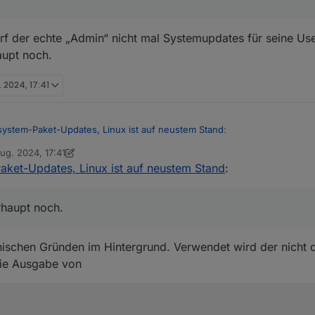
arf der echte „Admin“ nicht mal Systemupdates für seine Us
aupt noch.
. 2024, 17:41
system-Paket-Updates, Linux ist auf neustem Stand
:
ug. 2024, 17:41
t von Thomas Braun
8. Mai 2024, 19:43
aket-Updates, Linux ist auf neustem Stand
:
ssystem-Paket-Updates, Linux ist auf neustem Stand
:
n. da darf der echte „Admin“ nicht mal Systemupdates für seine User d
n doch zum gleichen Ergebnis führen, oder?
noch.
rhaupt noch.
ischen Gründen im Hintergrund. Verwendet wird der nicht di
die Ausgabe von
 dazu dass Rechte vergeben werden, die nur der echte root darf.
root Rechte, aber da wird z. b. nichts i home de root installiert wo niemand ehr