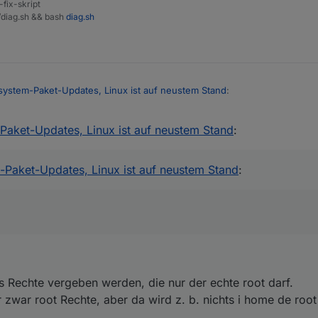
-fix-skript
t/diag.sh && bash
diag.sh
system-Paket-Updates, Linux ist auf neustem Stand
:
Paket-Updates, Linux ist auf neustem Stand
:
 doch zum gleichen Ergebnis führen, oder?
-Paket-Updates, Linux ist auf neustem Stand
:
dazu dass Rechte vergeben werden, die nur der echte root darf.
 Rechte, aber da wird z. b. nichts i home de root installiert wo niemand ehr ran
ss Rechte vergeben werden, die nur der echte root darf.
zwar root Rechte, aber da wird z. b. nichts i home de root 