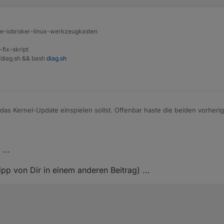
b.debian.org/debian bookworm/main amd64 Packages

b.debian.org/debian bookworm-updates/main amd64 Packages

ine-iobroker-linux-werkzeugkasten
dpkg/status

-fix-skript
~$

t/diag.sh && bash
diag.sh
as Kernel-Update einspielen sollst. Offenbar haste die beiden vorherig
ade

...
pp von Dir in einem anderen Beitrag) ...