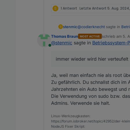
S
1 Antwort
Letzte Antwort
5. Aug. 2024,
@
codierknecht
sagte in
Betr
stenmic
S
Thomas Braun
schrieb am
5. 
MOST ACTIVE
zuletzt editiert 
@
stenmic
sagte in
Betriebssystem-P
@
luder
Online
Man fummelt grundsätzlich
bitte erkläre mir jetzt mal d
als root ohne sudo das Syste
immer wieder wird hier verteufelt
als root mit sudo das System 
als user mit sudo das System 
Ja, weil man einfach nie als root üb
alle 3 Varianten sollten doc
immer wieder wird hier verte
Zu gefährlich. Du schnallst dich im
Jahrzehnten ein Auto bewegst und noc
Die Verwendung von sudo bzw. das ni
Admins. Verwende sie halt.
Linux-Werkzeugkasten:
https://forum.iobroker.net/topic/42952/der-kle
NodeJS Fixer Skript: