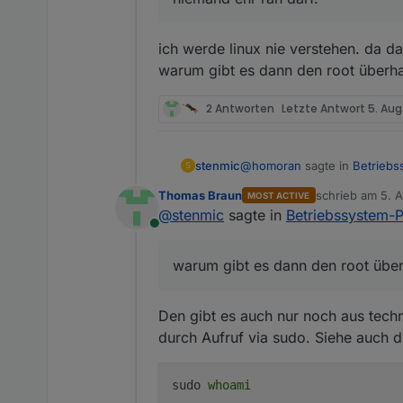
ich werde linux nie verstehen. da d
warum gibt es dann den root überh
2 Antworten
Letzte Antwort
5. Aug
@
homoran
sagte in
Betriebs
stenmic
S
Thomas Braun
schrieb am
5. A
MOST ACTIVE
zuletzt editier
@
stenmic
sagte in
Betriebssystem-P
@
stenmic
sagte in
Betrieb
Online
ich werde linux nie verstehe
alle 3 Varianten sollte
es dann den root überhaupt 
warum gibt es dann den root übe
ODER!
Den gibt es auch nur noch aus techn
durch Aufruf via sudo. Siehe auch 
die arbeit mit root, führt
mit sudo erlangt der normale User zwar 
ran darf.
sudo
whoami