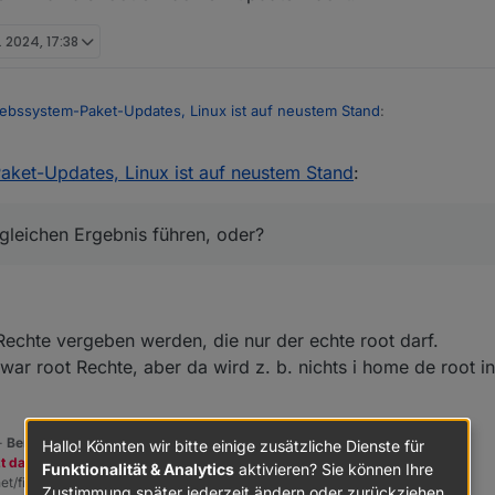
. 2024, 17:38
iebssystem-Paket-Updates, Linux ist auf neustem Stand
:
aket-Updates, Linux ist auf neustem Stand
:
 nicht als "root" im System rum!
en Unterschied…
m aktualisieren.
 gleichen Ergebnis führen, oder?
aktualisieren.
aktualisieren.
h zum gleichen Ergebnis führen, oder?
ufelt wenn man als root einfach ein update macht.
 Rechte vergeben werden, die nur der echte root darf.
war root Rechte, aber da wird z. b. nichts i home de root in
 -
Benutzt das Voting rechts unten im Beitrag wenn er euch geholfen hat.
Hallo! Könnten wir bitte einige zusätzliche Dienste für
zt dazu den Spendenbutton oben rechts. Danke!
Funktionalität & Analytics
aktivieren? Sie können Ihre
et/fix.sh | bash -
Zustimmung später jederzeit ändern oder zurückziehen.