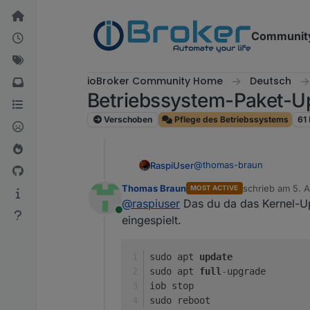
Weiter zum Inhalt
Communit
ioBroker Community Home
Deutsch
Betriebssystem-Paket-Up
Verschoben
Pflege des Betriebssystems
61
@
thomas-braun
RaspiUser
Thomas Braun
schrieb am
5. 
MOST ACTIVE
Danke für die schnelle Reak
zuletzt editiert 
@
raspiuser
Das du da das Kernel-Upd
Online
eingespielt.
iobroker@VM-ioBroker:
linux-image-amd64:

Was empfiehlt der Fachma
  Installiert:       
sudo apt 
update
  Installationskandid
sudo apt 
full
-
upgrade
  Versionstabelle:

     6.1.99-1 500

iob stop
        500 http://se
sudo reboot