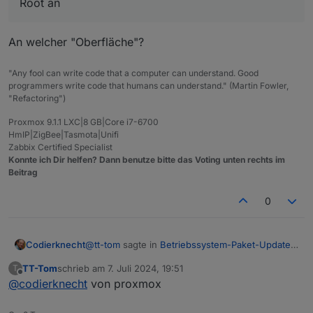
Root an
An welcher "Oberfläche"?
"Any fool can write code that a computer can understand. Good
programmers write code that humans can understand." (Martin Fowler,
"Refactoring")
Proxmox 9.1.1 LXC|8 GB|Core i7-6700
HmIP|ZigBee|Tasmota|Unifi
Zabbix Certified Specialist
Konnte ich Dir helfen? Dann benutze bitte das Voting unten rechts im
Beitrag
0
@
tt-tom
sagte in
Betriebssystem-Paket-Updates,
Codierknecht
Linux ist auf neustem Stand
:
TT-Tom
schrieb am
7. Juli 2024, 19:51
T
zuletzt editiert von
Offline
@
codierknecht
von proxmox
an der Oberfläche meldet man sich doch eh
als Root an
An welcher "Oberfläche"?