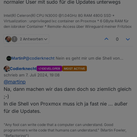
normaler User mit sudo für die Updates unterwegs
irgendwelche Probleme.
Anders sieht das bei Docker aus. Aber davon ist
ja hier keine Rede.
Intel(R) Celeron(R) CPU N3000 @1.04GHz 8G RAM 480G SSD *
Virtualization : unprivileged lxc container on Proxmox * 6 GByte RAM für
den iobroker Container * Remote-Access über Wireguard meiner Fritzbox
T
2 Antworten
0
MartinP
@
codierknecht
Nein es geht mir um die Shell von
Proxmox selber. In dem LXC von Iobroker und auch
Codierknecht
DEVELOPER
MOST ACTIVE
den meisten anderen Containern und VMs bin ich als
Offline
schrieb am
7. Juli 2024, 19:08
normaler User mit sudo für die Updates unterwegs
zuletzt editiert von
@
martinp
Na, dann machen wir das dann doch so ziemlich gleich
;-)
In die Shell von Proxmox muss ich ja fast nie ... außer
für die Updates.
"Any fool can write code that a computer can understand. Good
programmers write code that humans can understand." (Martin Fowler,
"Refactoring")