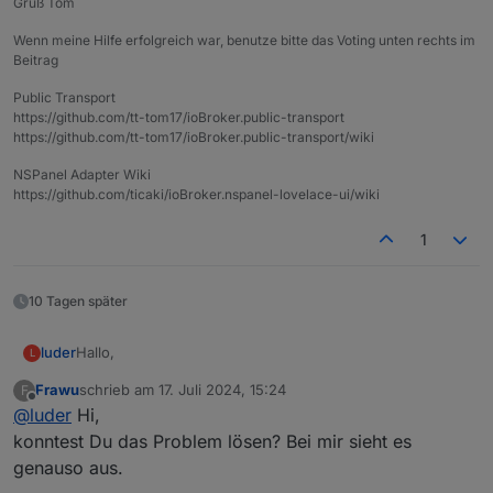
Gruß Tom
Wenn meine Hilfe erfolgreich war, benutze bitte das Voting unten rechts im
Beitrag
Public Transport
https://github.com/tt-tom17/ioBroker.public-transport
https://github.com/tt-tom17/ioBroker.public-transport/wiki
NSPanel Adapter Wiki
https://github.com/ticaki/ioBroker.nspanel-lovelace-ui/wiki
1
10 Tagen später
Hallo,
luder
L
Frawu
schrieb am
17. Juli 2024, 15:24
F
ich bekomme beim Start die Meldung:
zuletzt editiert von
Offline
@
luder
Hi,
Betriebssystem-Paket-Updates verfügbar
Einige Betriebssystempakete können aktualisiert werden.
Darunter ist dann eine ziemlich lange Liste, siehe unten.
konntest Du das Problem lösen? Bei mir sieht es
genauso aus.
Ich habe dann ein Update meines Linux System gemacht