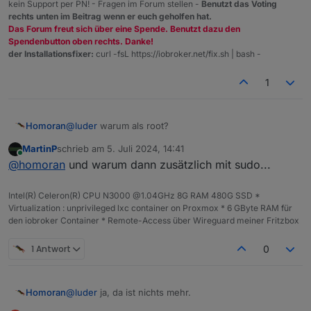
kein Support per PN! - Fragen im Forum stellen -
Benutzt das Voting
nach reboot
sudo apt full-upgrade

rechts unten im Beitrag wenn er euch geholfen hat.
root@cloneV01:~# sudo apt update

Das Forum freut sich über eine Spende. Benutzt dazu den
Hit:1 http://security.debian.org bookworm-securi
Spendenbutton oben rechts. Danke!
MOD-EDIT: Code in code-tags gesetzt!
Hit:2 http://deb.debian.org/debian bookworm InR
der Installationsfixer:
curl -fsL https://iobroker.net/fix.sh | bash -
Hit:3 http://deb.debian.org/debian bookworm-upd
Hit:4 https://deb.nodesource.com/node_22.x nodi
1
Reading package lists... Done                   
Building dependency tree... Done

Reading state information... Done

Homoran
@
luder
warum als root?
All packages are up to date.

root@cloneV01:~# sudo apt full-upgrade

MartinP
schrieb am
5. Juli 2024, 14:41
Reading package lists... Done

zuletzt editiert von
Online
@
homoran
und warum dann zusätzlich mit sudo...
Building dependency tree... Done

Reading state information... Done

Calculating upgrade... Done

Intel(R) Celeron(R) CPU N3000 @1.04GHz 8G RAM 480G SSD *
Virtualization : unprivileged lxc container on Proxmox * 6 GByte RAM für
den iobroker Container * Remote-Access über Wireguard meiner Fritzbox
1 Antwort
0
@
luder
ja, da ist nichts mehr.
Homoran