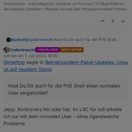
Virtualization : unprivileged lxc container on Proxmox * 6 GByte RAM für
den iobroker Container * Remote-Access über Wireguard meiner Fritzbox
0
@
codierknecht
Hast Du Dir auch für die PVE Shell
MartinP
einen normalen User eingerichtet?
Codierknecht
DEVELOPER
MOST ACTIVE
In den Proxmox Foren wird das kontrovers diskutiert....
Offline
schrieb am
7. Juli 2024, 19:00
zuletzt editiert von
@
martinp
sagte in
Betriebssystem-Paket-Updates, Linux
ist auf neustem Stand
:
Hast Du Dir auch für die PVE Shell einen normalen
User eingerichtet?
Jepp. Kontrovers hin oder her. Im LXC für ioB arbeite
ich nur mit dem normalen User - ohne irgendwelche
Probleme.