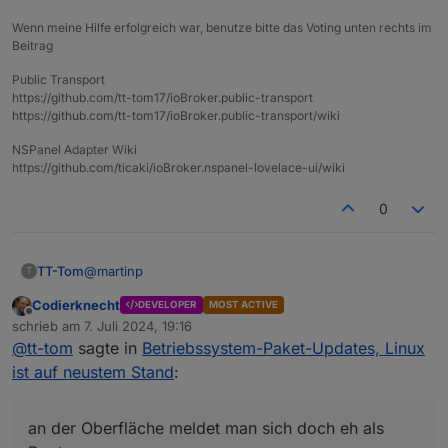
Wenn meine Hilfe erfolgreich war, benutze bitte das Voting unten rechts im
Beitrag
Public Transport
https://github.com/tt-tom17/ioBroker.public-transport
https://github.com/tt-tom17/ioBroker.public-transport/wiki
NSPanel Adapter Wiki
https://github.com/ticaki/ioBroker.nspanel-lovelace-ui/wiki
0
@
martinp
TT-Tom
T
Codierknecht
DEVELOPER
MOST ACTIVE
In der normalen Shell habe ich auch ein Normalo. Aber
Offline
schrieb am
7. Juli 2024, 19:16
an der Oberfläche meldet man sich doch eh als Root
zuletzt editiert von
@
tt-tom
sagte in
Betriebssystem-Paket-Updates, Linux
an und schiebt die Updates auch darüber an. Habe
den Normalo bzw. Die Shell habe ich so noch nicht
ist auf neustem Stand
:
gebraucht.
an der Oberfläche meldet man sich doch eh als