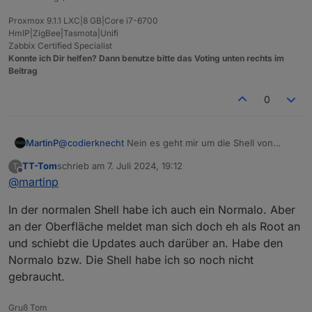
Proxmox 9.1.1 LXC|8 GB|Core i7-6700
HmIP|ZigBee|Tasmota|Unifi
Zabbix Certified Specialist
Konnte ich Dir helfen? Dann benutze bitte das Voting unten rechts im
Beitrag
0
MartinP
@
codierknecht
Nein es geht mir um die Shell von
Proxmox selber. In dem LXC von Iobroker und auch
TT-Tom
schrieb am
7. Juli 2024, 19:12
T
den meisten anderen Containern und VMs bin ich als
zuletzt editiert von
Offline
@
martinp
normaler User mit sudo für die Updates unterwegs
In der normalen Shell habe ich auch ein Normalo. Aber
an der Oberfläche meldet man sich doch eh als Root an
und schiebt die Updates auch darüber an. Habe den
Normalo bzw. Die Shell habe ich so noch nicht
gebraucht.
Gruß Tom