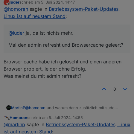
luder
schrieb am
5. Juli 2024, 14:47
L
Mal den admin refresht und Browsercache geleert?
zuletzt editiert von
Offline
@
homoran
sagte in
Betriebssystem-Paket-Updates,
Linux ist auf neustem Stand
:
@
luder
ja, da ist nichts mehr.
Mal den admin refresht und Browsercache geleert?
Browser cache habe ich gelöscht und einen anderen
Browser probiert, leider ohne Erfolg.
Was meinst du mit admin refresht?
0
MartinP
@
homoran
und warum dann zusätzlich mit sudo...
Homoran
schrieb am
5. Juli 2024, 14:55
zuletzt editiert von
Offline
@
martinp
sagte in
Betriebssystem-Paket-Updates, Linux
ist auf neustem Stand
: