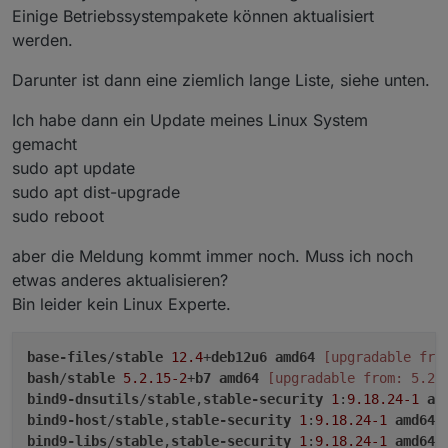
Einige Betriebssystempakete können aktualisiert
werden.
Darunter ist dann eine ziemlich lange Liste, siehe unten.
Ich habe dann ein Update meines Linux System
gemacht
sudo apt update
sudo apt dist-upgrade
sudo reboot
aber die Meldung kommt immer noch. Muss ich noch
etwas anderes aktualisieren?
Bin leider kein Linux Experte.
base-files
/
stable
12.4
+
deb12u6
amd64
[upgradable fro
bash
/
stable
5.2
.15-2
+
b7
amd64
[upgradable from: 5.2.
bind9-dnsutils
/
stable
,
stable-security
1
:
9.18
.24-1
am
bind9-host
/
stable
,
stable-security
1
:
9.18
.24-1
amd64
bind9-libs
/
stable
,
stable-security
1
:
9.18
.24-1
amd64