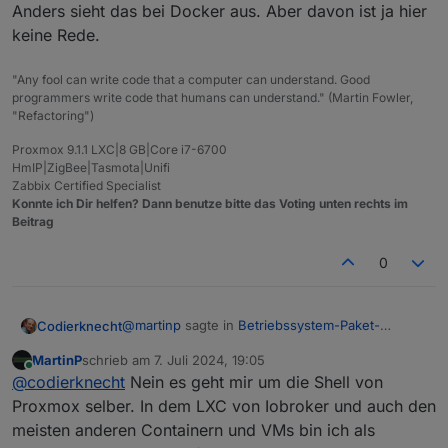
Anders sieht das bei Docker aus. Aber davon ist ja hier
keine Rede.
"Any fool can write code that a computer can understand. Good
programmers write code that humans can understand." (Martin Fowler,
"Refactoring")
Proxmox 9.1.1 LXC|8 GB|Core i7-6700
HmIP|ZigBee|Tasmota|Unifi
Zabbix Certified Specialist
Konnte ich Dir helfen? Dann benutze bitte das Voting unten rechts im
Beitrag
0
@
martinp
sagte in
Betriebssystem-Paket-
Codierknecht
Updates, Linux ist auf neustem Stand
:
MartinP
schrieb am
7. Juli 2024, 19:05
zuletzt editiert von
Online
Hast Du Dir auch für die PVE Shell einen
@
codierknecht
Nein es geht mir um die Shell von
normalen User eingerichtet?
Proxmox selber. In dem LXC von Iobroker und auch den
Jepp. Kontrovers hin oder her. Im LXC für ioB
meisten anderen Containern und VMs bin ich als
arbeite ich nur mit dem normalen User - ohne