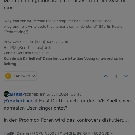
Man fummelt grundsätzlich nicht als "root" im System
root@cloneV01:~# sudo apt update

rum!
Hit:1 http://security.debian.org bookworm-securi
MOD-EDIT: Code in code-tags gesetzt!
Hit:2 http://deb.debian.org/debian bookworm InR
Hit:3 http://deb.debian.org/debian bookworm-upd
"Any fool can write code that a computer can understand. Good
Hit:4 https://deb.nodesource.com/node_22.x nodi
programmers write code that humans can understand." (Martin Fowler,
Reading package lists... Done                   
"Refactoring")
Building dependency tree... Done

Reading state information... Done

Proxmox 9.1.1 LXC|8 GB|Core i7-6700
HmIP|ZigBee|Tasmota|Unifi
Zabbix Certified Specialist
Konnte ich Dir helfen? Dann benutze bitte das Voting unten rechts im
Beitrag
S
1 Antwort
1
MartinP
schrieb am
6. Juli 2024, 06:45
zuletzt editiert von
Online
@
codierknecht
Hast Du Dir auch für die PVE Shell einen
normalen User eingerichtet?
In den Proxmox Foren wird das kontrovers diskutiert....
Intel(R) Celeron(R) CPU N3000 @1.04GHz 8G RAM 480G SSD *