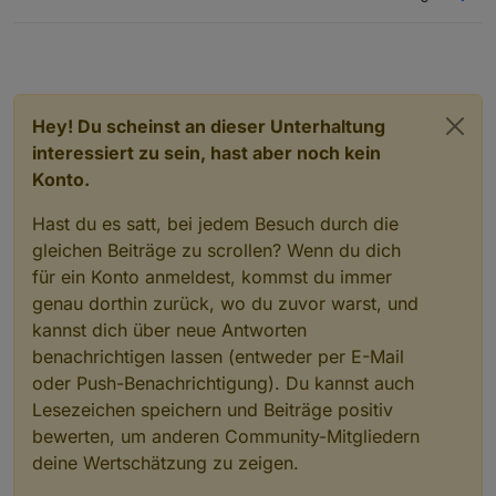
libarchive13/stable,stable-security 3.6.2-1+deb
libblkid-dev/stable,stable-security 2.38.1-5+de
libblkid1/stable,stable-security 2.38.1-5+deb12
libc-bin/stable,stable-security 2.36-9+deb12u7 
libc-dev-bin/stable,stable-security 2.36-9+deb1
libc-l10n/stable,stable-security 2.36-9+deb12u7
Hey! Du scheinst an dieser Unterhaltung
libc6-dev/stable,stable-security 2.36-9+deb12u7
interessiert zu sein, hast aber noch kein
libc6/stable,stable-security 2.36-9+deb12u7 amd6
Konto.
libcryptsetup12/stable 2:2.6.1-4~deb12u2 amd64 
libdbus-1-3/stable 1.14.10-1~deb12u1 amd64 [upgr
Hast du es satt, bei jedem Besuch durch die
libdbus-1-dev/stable 1.14.10-1~deb12u1 amd64 [up
gleichen Beiträge zu scrollen? Wenn du dich
libfdisk1/stable,stable-security 2.38.1-5+deb12
libfreetype-dev/stable 2.12.1+dfsg-5+deb12u3 am
für ein Konto anmeldest, kommst du immer
libfreetype6/stable 2.12.1+dfsg-5+deb12u3 amd64
genau dorthin zurück, wo du zuvor warst, und
libgdk-pixbuf-2.0-0/stable 2.42.10+dfsg-1+deb12
kannst dich über neue Antworten
libgdk-pixbuf-2.0-dev/stable 2.42.10+dfsg-1+deb
benachrichtigen lassen (entweder per E-Mail
libgdk-pixbuf2.0-bin/stable 2.42.10+dfsg-1+deb1
libgdk-pixbuf2.0-common/stable 2.42.10+dfsg-1+d
oder Push-Benachrichtigung). Du kannst auch
libglib2.0-0/stable 2.74.6-2+deb12u3 amd64 [upgr
Lesezeichen speichern und Beiträge positiv
libglib2.0-bin/stable 2.74.6-2+deb12u3 amd64 [up
bewerten, um anderen Community-Mitgliedern
libglib2.0-data/stable 2.74.6-2+deb12u3 all [upg
libglib2.0-dev-bin/stable 2.74.6-2+deb12u3 amd6
deine Wertschätzung zu zeigen.
libglib2.0-dev/stable 2.74.6-2+deb12u3 amd64 [up