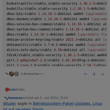
bsdextrautils
/
stable
,
stable-security
2.38
.1-5
+
deb12u
bsdutils
/
stable
,
stable-security
1
:
2.38
.1-5
+
deb12u1
a
dbus-bin
/
stable
1.14
.10-1
~
deb12u1
amd64
[upgradable 
dbus-daemon
/
stable
1.14
.10-1
~
deb12u1
amd64
[upgradab
dbus-session-bus-common
/
stable
1.14
.10-1
~
deb12u1
all
dbus-system-bus-common
/
stable
1.14
.10-1
~
deb12u1
all
dbus
/
stable
1.14
.10-1
~
deb12u1
amd64
[upgradable from
debian-archive-keyring
/
stable
2023.3
+
deb12u1
all
[up
debianutils
/
stable
5.7
-0
.5
~
deb12u1
amd64
[upgradable
distro-info-data
/
stable
0.58
+
deb12u2
all
[upgradable
fdisk
/
stable
,
stable-security
2.38
.1-5
+
deb12u1
amd64
gir1
.2-gdkpixbuf-2
.0
/
stable
2.42
.10
+
dfsg-1
+
deb12u1
a
gir1
.2-rsvg-2
.0
/
stable
,
stable-security
2.54
.7
+
dfsg-1
inetutils-telnet
/
stable
2
:
2.4
-2
+
deb12u1
amd64
[upgra
F
3 Antworten
0
krb5-locales
/
stable
1.20
.1-2
+
deb12u1
all
[upgradable
less
/
stable
,
stable-security
590
-2
.1
~
deb12u2
amd64
[u
libarchive13
/
stable
,
stable-security
3.6
.2-1
+
deb12u1
Hallo,
luder
L
libblkid-dev
/
stable
,
stable-security
2.38
.1-5
+
deb12u1
libblkid1
/
stable
,
stable-security
2.38
.1-5
+
deb12u1
am
Homoran
schrieb am
5. Juli 2024, 13:50
ich bekomme beim Start die Meldung:
zuletzt editiert von
Offline
libc-bin
/
stable
,
stable-security
2.36
-9
+
deb12u7
amd64
@
luder
sagte in
Betriebssystem-Paket-Updates, Linux
Betriebssystem-Paket-Updates verfügbar
libc-dev-bin
/
stable
,
stable-security
2.36
-9
+
deb12u7
a
Einige Betriebssystempakete können aktualisiert werden.
Darunter ist dann eine ziemlich lange Liste, siehe unten.
ist auf neustem Stand
: