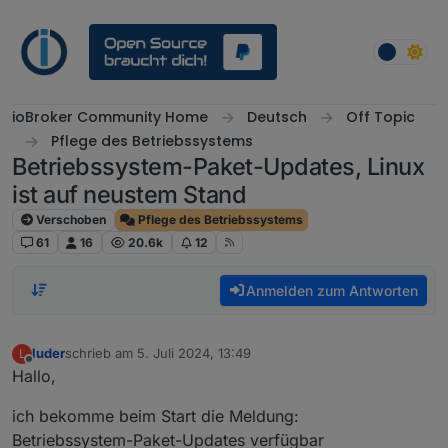
Weiter zum Inhalt
ioBroker Community Home
Deutsch
Off Topic
Pflege des Betriebssystems
Betriebssystem-Paket-Updates, Linux
ist auf neustem Stand
Verschoben
Pflege des Betriebssystems
61
16
20.6k
12
Anmelden zum Antworten
luder
schrieb am
5. Juli 2024, 13:49
L
zuletzt editiert von
Offline
Hallo,
ich bekomme beim Start die Meldung:
Betriebssystem-Paket-Updates verfügbar