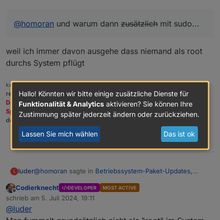
@
homoran
und warum dann
zusätzlich
mit sudo...
weil ich immer davon ausgehe dass niemand als root
durchs System pflügt
kein Support per PN! - Fragen im Forum stellen -
Benutzt das Voting
Hallo! Könnten wir bitte einige zusätzliche Dienste für
rechts unten im Beitrag wenn er euch geholfen hat.
Das Forum freut sich über eine Spende. Benutzt dazu den
Funktionalität & Analytics
aktivieren? Sie können Ihre
Spendenbutton oben rechts. Danke!
Zustimmung später jederzeit ändern oder zurückziehen.
der Installationsfixer:
curl -fsL https://iobroker.net/fix.sh | bash -
Lassen Sie mich wählen
Das ist ok
1
@
homoran
sagte in
Betriebssystem-Paket-Updates,
luder
L
Linux ist auf neustem Stand
:
Codierknecht
DEVELOPER
MOST ACTIVE
Offline
sudo apt update
schrieb am
5. Juli 2024, 19:11
zuletzt editiert von
@
luder