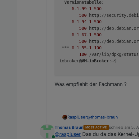
Abhängigkeitsbaum wir
Versionstabelle
:

Statusinformationen w
6.1
.
99
-
1
500
Paketaktualisierung (
500
http
://security.debi
Die folgenden Pakete 
6.1
.
94
-
1
500
  linux-image-amd64

500
http
://deb.debian.or
0 aktualisiert, 0 neu
6.1
.
67
-
1
500
iobroker@VM-ioBroker:
500
http
://deb.debian.or
 *** 
6.1
.
55
-
1
100
100
 /var/lib/dpkg/status

iobroker
@VM-ioBroker
:~$

Was empfiehlt der Fachmann ?
@
thomas-braun
RaspiUser
Thomas Braun
schrieb am
5. 
MOST ACTIVE
Danke für die schnelle Reak
zuletzt editiert 
@
raspiuser
Das du da das Kernel-Upd