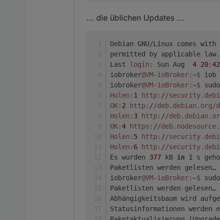
libmount-dev/stable,stabl
libmount1/stable,stable-s
... die üblichen Updates ...
libnftables1/stable 1.0.6
libnghttp2-14/stable,stab
libnss-systemd/stable 252
Debian GNU/Linux comes with 
libpam-modules-bin/stable
permitted by applicable law.
libpam-modules/stable 1.5
Last 
login:
 Sun Aug  
4
20
:
42
libpam-runtime/stable 1.5
iobroker
@VM
-
ioBroker:
~
$ 
iob 
libpam-systemd/stable 252
iobroker
@VM
-
ioBroker:
~
$ 
sudo
libpam0g-dev/stable 1.5.2
Holen:
1
http:
/
/security.debi
libpam0g/stable 1.5.2-6+d
libperl5.36/stable 5.36.0
OK:
2
http:
/
/deb.debian.org/d
libpython3.11-minimal/sta
Holen:
3
http:
/
/deb.debian.or
libpython3.11-stdlib/stab
OK:
4
https:
/
/deb.nodesource.
librsvg2-2/stable,stable-
Holen:
5
http:
/
/security.debi
librsvg2-common/stable,st
Holen:
6
http:
/
/security.debi
librsvg2-dev/stable,stabl
Es wurden 
377
 kB 
in
1
 s geho
libseccomp2/stable 2.5.4-
Paketlisten werden gelesen… 
libsmartcols1/stable,stab
iobroker
@VM
-
ioBroker:
~
$ 
sudo
libssl3/stable 3.0.13-1~d
Paketlisten werden gelesen… 
libsystemd-shared/stable 
Abhängigkeitsbaum wird aufge
libsystemd0/stable 252.26
libtiff-dev/stable,stable
Statusinformationen werden e
libtiff6/stable,stable-se
Paketaktualisierung (Upgrade