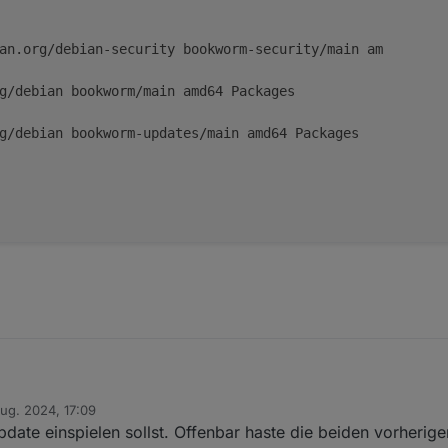
d aufgebaut… Fertig

erden eingelesen… Fertig

Upgrade) wird berechnet… Fertig

an.org/debian-security bookworm-security/main am        
sind zurückgehalten worden:

g/debian bookworm/main amd64 Packages

 installiert, 0 zu entfernen und 1 nicht aktualisiert.

~$

g/debian bookworm-updates/main amd64 Packages

Aug. 2024, 17:09
tion ... hier das Ergebnis:
von
ate einspielen sollst. Offenbar haste die beiden vorherigen