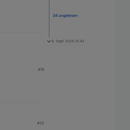
34 ungelesen
6. Sept. 2024, 10:43
#19
#20
16-1~deb12u1]
