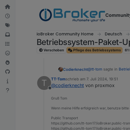
Weiter zum Inhalt
Communit
ioBroker Community Home
Deutsch
Betriebssystem-Paket-Up
Verschoben
Pflege des Betriebssystems
61
@
tt-tom
sagte in
Betri
Codierknecht
TT-Tom
schrieb am
7. Juli 2024, 19:51
T
zuletzt editiert von
@
codierknecht
von proxmox
an der Oberfläche m
Offline
Gruß Tom
An welcher "Oberfläch
Wenn meine Hilfe erfolgreich war, benutze bitte 
Public Transport
https://github.com/tt-tom17/ioBroker.public-tra
https://github.com/tt-tom17/ioBroker.public-tran