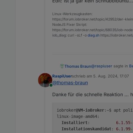
Edit: Ist ja gar kein Schnubbibuntu..
perl-base/stable 5.36.0-7
perl-modules-5.36/stable 
Linux-Werkzeugkasten:
https://forum.iobroker.net/topic/42952/der-kle
NodeJS Fixer Skript:
https://forum.iobroker.net/topic/68035/iob-node
iob_diag: curl -sLf -o
diag.sh
https://iobroker.ne
... die üblichen Updates ...
Debian GNU/Linux come
permitted by applicab
Aber die Fehlermeldung ver
Last login: Sun Aug  
@
raspiuser
sagte in
B
Thomas Braun
iobroker@VM-ioBroker:
iobroker@VM-ioBroker:
RaspiUser
schrieb am
5. Aug. 2024, 17:07
Holen:1 http://securi
zuletzt editiert von
@
thomas-braun
Aber die Fehlermeld
OK:2 http://deb.debia
Online
Holen:3 http://deb.de
Danke für die schnelle Reaktion ... 
OK:4 https://deb.node
Das ist keine Fehlerme
Holen:5 http://securi
Holen:6 http://securi
iobroker
@VM-ioBroker
:~$ apt poli
Es wurden 377 kB in 1
linux-image-amd64:

Paketlisten werden ge
sagt? Möglich, das die
Installiert
:           
6.1
.
55
-
iobroker@VM-ioBroker:
Paketlisten werden ge
Installationskandidat
: 
6.1
.
99
-
Edit: Ist ja gar kein Sc