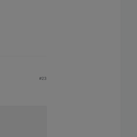
#23
e [48,0 kB]

rces [105 kB]

64 Packages [169 kB]

täten.