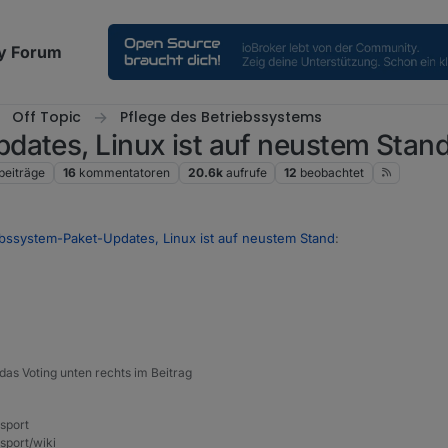
y Forum
Off Topic
Pflege des Betriebssystems
dates, Linux ist auf neustem Stan
beiträge
16
kommentatoren
20.6k
aufrufe
12
beobachtet
ebssystem-Paket-Updates, Linux ist auf neustem Stand
:
eldet man sich doch eh als Root an
e"?
das Voting unten rechts im Beitrag
nsport
sport/wiki