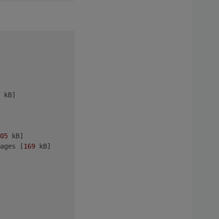
.1-5+b1]

5+b1]

2.0-1]

 kB]
.54.5+dfsg-1]

05
 kB]
om: 2.54.5+dfsg-1]

ages [
169
 kB]
 2.54.5+dfsg-1]

8.1-5+b1]

6]
