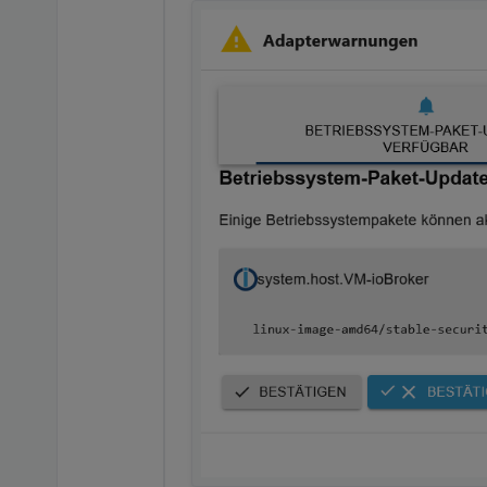
libc6-dev/stable,stable-s
libc6/stable,stable-secur
libcryptsetup12/stable 2:
libdbus-1-3/stable 1.14.1
libdbus-1-dev/stable 1.14
libfdisk1/stable,stable-s
libfreetype-dev/stable 2.
libfreetype6/stable 2.12.
libgdk-pixbuf-2.0-0/stabl
libgdk-pixbuf-2.0-dev/sta
libgdk-pixbuf2.0-bin/stab
libgdk-pixbuf2.0-common/s
libglib2.0-0/stable 2.74.
libglib2.0-bin/stable 2.7
libglib2.0-data/stable 2.
libglib2.0-dev-bin/stable
libglib2.0-dev/stable 2.7
libgnutls30/stable 3.7.9-
libgssapi-krb5-2/stable 1
libisl23/stable 0.25-1.1 
libk5crypto3/stable 1.20.
libkrb5-3/stable 1.20.1-2
libkrb5support0/stable 1.