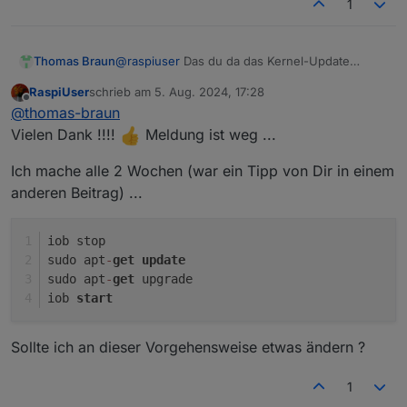
1
@
raspiuser
Das du da das Kernel-Update
Thomas Braun
einspielen sollst. Offenbar haste die beiden
RaspiUser
schrieb am
5. Aug. 2024, 17:28
vorherigen ja auch nicht eingespielt.
sudo apt update

zuletzt editiert von
Offline
@
thomas-braun
sudo apt full-upgrade

iob stop

Vielen Dank !!!!
Meldung ist weg ...
Ich mache alle 2 Wochen (war ein Tipp von Dir in einem
anderen Beitrag) ...
iob stop
sudo apt
-
get
update
sudo apt
-
get
 upgrade
iob 
start
Sollte ich an dieser Vorgehensweise etwas ändern ?
1