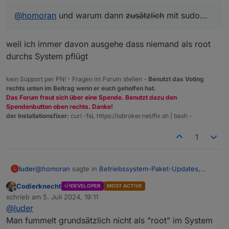
@
homoran
und warum dann
zusätzlich
mit sudo...
weil ich immer davon ausgehe dass niemand als root
durchs System pflügt
kein Support per PN! - Fragen im Forum stellen -
Benutzt das Voting
rechts unten im Beitrag wenn er euch geholfen hat.
Das Forum freut sich über eine Spende. Benutzt dazu den
Spendenbutton oben rechts. Danke!
der Installationsfixer:
curl -fsL https://iobroker.net/fix.sh | bash -
1
@
homoran
sagte in
Betriebssystem-Paket-Updates,
luder
L
Linux ist auf neustem Stand
:
Codierknecht
DEVELOPER
MOST ACTIVE
Offline
sudo apt update
schrieb am
5. Juli 2024, 19:11
zuletzt editiert von
@
luder
Man fummelt grundsätzlich nicht als "root" im System
root@cloneV01:~# sudo apt update
