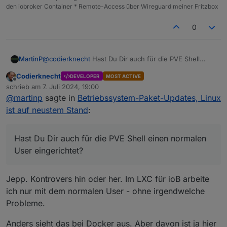
den iobroker Container * Remote-Access über Wireguard meiner Fritzbox
0
@
codierknecht
Hast Du Dir auch für die PVE Shell
MartinP
einen normalen User eingerichtet?
Codierknecht
DEVELOPER
MOST ACTIVE
In den Proxmox Foren wird das kontrovers diskutiert....
Offline
schrieb am
7. Juli 2024, 19:00
zuletzt editiert von
@
martinp
sagte in
Betriebssystem-Paket-Updates, Linux
ist auf neustem Stand
:
Hast Du Dir auch für die PVE Shell einen normalen
User eingerichtet?
Jepp. Kontrovers hin oder her. Im LXC für ioB arbeite
ich nur mit dem normalen User - ohne irgendwelche
Probleme.
Anders sieht das bei Docker aus. Aber davon ist ja hier