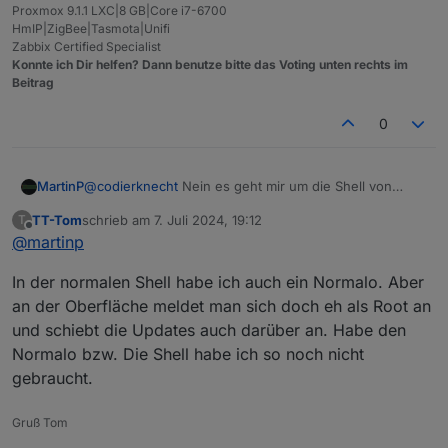
Proxmox 9.1.1 LXC|8 GB|Core i7-6700
HmIP|ZigBee|Tasmota|Unifi
Zabbix Certified Specialist
Konnte ich Dir helfen? Dann benutze bitte das Voting unten rechts im
Beitrag
0
MartinP
@
codierknecht
Nein es geht mir um die Shell von
Proxmox selber. In dem LXC von Iobroker und auch
TT-Tom
schrieb am
7. Juli 2024, 19:12
T
den meisten anderen Containern und VMs bin ich als
zuletzt editiert von
Offline
@
martinp
normaler User mit sudo für die Updates unterwegs
In der normalen Shell habe ich auch ein Normalo. Aber
an der Oberfläche meldet man sich doch eh als Root an
und schiebt die Updates auch darüber an. Habe den
Normalo bzw. Die Shell habe ich so noch nicht
gebraucht.
Gruß Tom