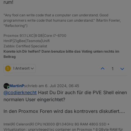
rum!
Hit:1 http://security.debian.org bookworm-securi
MOD-EDIT: Code in code-tags gesetzt!
Hit:2 http://deb.debian.org/debian bookworm InR
Hit:3 http://deb.debian.org/debian bookworm-upd
"Any fool can write code that a computer can understand. Good
Hit:4 https://deb.nodesource.com/node_22.x nodi
programmers write code that humans can understand." (Martin Fowler,
Reading package lists... Done                   
"Refactoring")
Building dependency tree... Done

Reading state information... Done

Proxmox 9.1.1 LXC|8 GB|Core i7-6700
HmIP|ZigBee|Tasmota|Unifi
Zabbix Certified Specialist
Konnte ich Dir helfen? Dann benutze bitte das Voting unten rechts im
Beitrag
S
1 Antwort
1
MartinP
schrieb am
6. Juli 2024, 06:45
zuletzt editiert von
Online
@
codierknecht
Hast Du Dir auch für die PVE Shell einen
normalen User eingerichtet?
In den Proxmox Foren wird das kontrovers diskutiert....
Intel(R) Celeron(R) CPU N3000 @1.04GHz 8G RAM 480G SSD *
Virtualization : unprivileged lxc container on Proxmox * 6 GByte RAM für