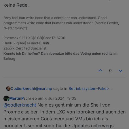
keine Rede.
"Any fool can write code that a computer can understand. Good
programmers write code that humans can understand." (Martin Fowler,
"Refactoring")
Proxmox 9.1.1 LXC|8 GB|Core i7-6700
HmIP|ZigBee|Tasmota|Unifi
Zabbix Certified Specialist
Konnte ich Dir helfen? Dann benutze bitte das Voting unten rechts im
Beitrag
0
@
martinp
sagte in
Betriebssystem-Paket-
Codierknecht
Updates, Linux ist auf neustem Stand
:
MartinP
schrieb am
7. Juli 2024, 19:05
zuletzt editiert von
Online
Hast Du Dir auch für die PVE Shell einen
@
codierknecht
Nein es geht mir um die Shell von
normalen User eingerichtet?
Proxmox selber. In dem LXC von Iobroker und auch den
Jepp. Kontrovers hin oder her. Im LXC für ioB
meisten anderen Containern und VMs bin ich als
arbeite ich nur mit dem normalen User - ohne
normaler User mit sudo für die Updates unterwegs
irgendwelche Probleme.
Anders sieht das bei Docker aus. Aber davon ist