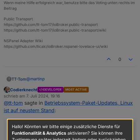
Wenn meine Hilfe erfolgreich war, benutze bitte das Voting unten rechts im
Beitrag
Public Transport
https://github.com/tt-tom17/ioBroker.public-transport
https://github.com/tt-tom17/ioBroker.public-transport/wiki
NSPanel Adapter Wiki
https://github.com/ticaki/ioBroker.nspanel-lovelace-ui/wiki
0
@
martinp
TT-Tom
T
Codierknecht
DEVELOPER
MOST ACTIVE
In der normalen Shell habe ich auch ein Normalo. Aber
Offline
schrieb am
7. Juli 2024, 19:16
an der Oberfläche meldet man sich doch eh als Root
zuletzt editiert von
@
tt-tom
sagte in
Betriebssystem-Paket-Updates, Linux
an und schiebt die Updates auch darüber an. Habe
den Normalo bzw. Die Shell habe ich so noch nicht
ist auf neustem Stand
:
gebraucht.
Hallo! Könnten wir bitte einige zusätzliche Dienste für
an der Oberfläche meldet man sich doch eh als
Funktionalität & Analytics
aktivieren? Sie können Ihre
Root an
Zustimmung später jederzeit ändern oder zurückziehen.