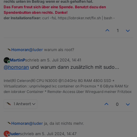
rechts unten im Beitrag wenn er euch geholfen hat.
root@cloneV01:~# sudo apt update

Das Forum freut sich über eine Spende. Benutzt dazu den
Hit:1 http://security.debian.org bookworm-securi
Spendenbutton oben rechts. Danke!
MOD-EDIT: Code in code-tags gesetzt!
Hit:2 http://deb.debian.org/debian bookworm InR
der Installationsfixer:
curl -fsL https://iobroker.net/fix.sh | bash -
Hit:3 http://deb.debian.org/debian bookworm-upd
Hit:4 https://deb.nodesource.com/node_22.x nodi
1
Reading package lists... Done                   
Building dependency tree... Done

Reading state information... Done

Homoran
@
luder
warum als root?
All packages are up to date.

root@cloneV01:~# sudo apt full-upgrade

MartinP
schrieb am
5. Juli 2024, 14:41
Reading package lists... Done

zuletzt editiert von
Online
@
homoran
und warum dann zusätzlich mit sudo...
Building dependency tree... Done

Reading state information... Done

Calculating upgrade... Done

Intel(R) Celeron(R) CPU N3000 @1.04GHz 8G RAM 480G SSD *
Virtualization : unprivileged lxc container on Proxmox * 6 GByte RAM für
den iobroker Container * Remote-Access über Wireguard meiner Fritzbox
1 Antwort
0
@
luder
ja, da ist nichts mehr.
Homoran
luder
schrieb am
5. Juli 2024, 14:47
L
Mal den admin refresht und Browsercache geleert?
zuletzt editiert von