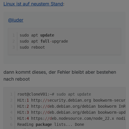
Linux ist auf neustem Stand
:
@
luder
sudo apt 
update
sudo apt 
full
-
upgrade
sudo reboot
dann kommt dieses, der Fehler bleibt aber bestehen
nach reboot
root@cloneV01:~
# sudo apt update
Hit:
1
 http:
//s
ecurity.debian.org bookworm-securi
Hit:
2
 http:
//d
eb.debian.org/debian bookworm InRe
Hit:
3
 http:
//d
eb.debian.org/debian bookworm-upda
Hit:
4
 https:
//d
eb.nodesource.com/node_22.x nodis
Reading 
package
 lists... Done                   