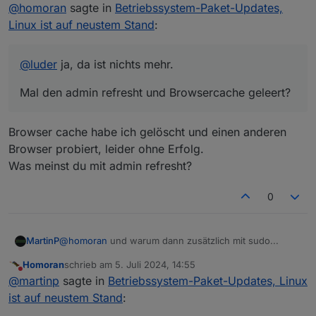
Offline
@
homoran
sagte in
Betriebssystem-Paket-Updates,
Linux ist auf neustem Stand
:
@
luder
ja, da ist nichts mehr.
Mal den admin refresht und Browsercache geleert?
Browser cache habe ich gelöscht und einen anderen
Browser probiert, leider ohne Erfolg.
Was meinst du mit admin refresht?
0
MartinP
@
homoran
und warum dann zusätzlich mit sudo...
Homoran
schrieb am
5. Juli 2024, 14:55
zuletzt editiert von
Nicht stören
@
martinp
sagte in
Betriebssystem-Paket-Updates, Linux
ist auf neustem Stand
: