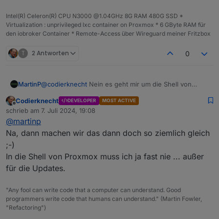
ja hier keine Rede.
Intel(R) Celeron(R) CPU N3000 @1.04GHz 8G RAM 480G SSD *
Virtualization : unprivileged lxc container on Proxmox * 6 GByte RAM für
den iobroker Container * Remote-Access über Wireguard meiner Fritzbox
T
2 Antworten
0
MartinP
@
codierknecht
Nein es geht mir um die Shell von
Proxmox selber. In dem LXC von Iobroker und auch
Codierknecht
DEVELOPER
MOST ACTIVE
den meisten anderen Containern und VMs bin ich als
Offline
schrieb am
7. Juli 2024, 19:08
normaler User mit sudo für die Updates unterwegs
zuletzt editiert von
@
martinp
Na, dann machen wir das dann doch so ziemlich gleich
;-)
In die Shell von Proxmox muss ich ja fast nie ... außer
für die Updates.
"Any fool can write code that a computer can understand. Good
programmers write code that humans can understand." (Martin Fowler,
"Refactoring")