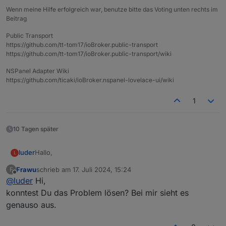
Wenn meine Hilfe erfolgreich war, benutze bitte das Voting unten rechts im
Beitrag
Public Transport
https://github.com/tt-tom17/ioBroker.public-transport
https://github.com/tt-tom17/ioBroker.public-transport/wiki
NSPanel Adapter Wiki
https://github.com/ticaki/ioBroker.nspanel-lovelace-ui/wiki
1
10 Tagen später
Hallo,
luder
L
Frawu
schrieb am
17. Juli 2024, 15:24
F
ich bekomme beim Start die Meldung:
zuletzt editiert von
Offline
@
luder
Hi,
Betriebssystem-Paket-Updates verfügbar
Einige Betriebssystempakete können aktualisiert werden.
Darunter ist dann eine ziemlich lange Liste, siehe unten.
konntest Du das Problem lösen? Bei mir sieht es
genauso aus.
Ich habe dann ein Update meines Linux System gemacht
sudo apt update