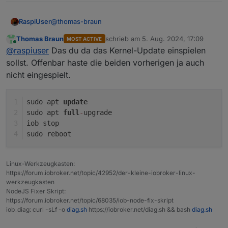
@
thomas-braun
RaspiUser
Thomas Braun
schrieb am
5. Aug. 2024, 17:09
MOST ACTIVE
Danke für die schnelle Reaktion ... hier das
zuletzt editiert von
Online
@
raspiuser
Das du da das Kernel-Update einspielen
Ergebnis:
iobroker@VM-ioBroker:~$ apt policy linux-ima
sollst. Offenbar haste die beiden vorherigen ja auch
linux-image-amd64:

nicht eingespielt.
Was empfiehlt der Fachmann ?
  Installiert:           6.1.55-1

  Installationskandidat: 6.1.99-1

  Versionstabelle:

sudo apt 
update
     6.1.99-1 500

sudo apt 
full
-
upgrade
        500 http://security.debian.org/debi
iob stop
     6.1.94-1 500

sudo reboot
        500 http://deb.debian.org/debian boo
     6.1.67-1 500

        500 http://deb.debian.org/debian boo
Linux-Werkzeugkasten:
 *** 6.1.55-1 100

https://forum.iobroker.net/topic/42952/der-kleine-iobroker-linux-
        100 /var/lib/dpkg/status

werkzeugkasten
iobroker@VM-ioBroker:~$

NodeJS Fixer Skript:
https://forum.iobroker.net/topic/68035/iob-node-fix-skript
iob_diag: curl -sLf -o
diag.sh
https://iobroker.net/diag.sh && bash
diag.sh