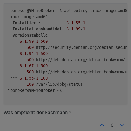
iobroker
@VM-ioBroker
:~$ apt policy linux-image-amd64

sagt? Möglich, das dieses Paket ein 'phased
linux-image-amd64:

update' ist. Eine der ((zu) vielen) Ubuntu-
Installiert
:           
6.1
.
55
-
1
Spezialitäten.
Edit: Ist ja gar kein Schnubbibuntu... :-D
Installationskandidat
: 
6.1
.
99
-
1
Versionstabelle
:

6.1
.
99
-
1
500
500
http
://security.debian.org/debian-securit
6.1
.
94
-
1
500
500
http
://deb.debian.org/debian bookworm/mai
6.1
.
67
-
1
500
500
http
://deb.debian.org/debian bookworm-upd
 *** 
6.1
.
55
-
1
100
100
 /var/lib/dpkg/status

iobroker
@VM-ioBroker
:~$

Was empfiehlt der Fachmann ?
0