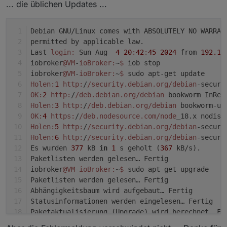
... die üblichen Updates ...
libgssapi-krb5-2/stable 1.20.1-2+deb12u1 amd64 [
libisl23/stable 0.25-1.1 amd64 [upgradable from:
libk5crypto3/stable 1.20.1-2+deb12u1 amd64 [upgr
Debian GNU/Linux comes with ABSOLUTELY NO WARRAN
libkrb5-3/stable 1.20.1-2+deb12u1 amd64 [upgrada
permitted by applicable law.
libkrb5support0/stable 1.20.1-2+deb12u1 amd64 [u
libmount-dev/stable,stable-security 2.38.1-5+de
Last 
login:
 Sun Aug  
4
20
:
42
:
45
2024
 from 
192.16
libmount1/stable,stable-security 2.38.1-5+deb12
iobroker
@VM
-
ioBroker:
~
$ 
iob stop
libnftables1/stable 1.0.6-2+deb12u2 amd64 [upgra
iobroker
@VM
-
ioBroker:
~
$ 
sudo apt-get update
libnghttp2-14/stable,stable-security 1.52.0-1+d
Holen:
1
http:
/
/security.debian.org/debian
-securi
libnss-systemd/stable 252.26-1~deb12u2 amd64 [up
OK:
2
http:
/
/deb.debian.org/debian
 bookworm InRel
libpam-modules-bin/stable 1.5.2-6+deb12u1 amd64 
Holen:
3
http:
/
/deb.debian.org/debian
 bookworm-up
libpam-modules/stable 1.5.2-6+deb12u1 amd64 [upg
OK:
4
https:
/
/deb.nodesource.com/node
_18.x nodist
libpam-runtime/stable 1.5.2-6+deb12u1 all [upgra
Holen:
5
http:
/
/security.debian.org/debian
-securi
libpam-systemd/stable 252.26-1~deb12u2 amd64 [up
Holen:
6
http:
/
/security.debian.org/debian
-securi
libpam0g-dev/stable 1.5.2-6+deb12u1 amd64 [upgra
libpam0g/stable 1.5.2-6+deb12u1 amd64 [upgradabl
Es wurden 
377
 kB 
in
1
 s geholt (
367
 kB/s).
libperl5.36/stable 5.36.0-7+deb12u1 amd64 [upgra
Paketlisten werden gelesen… Fertig
libpython3.11-minimal/stable 3.11.2-6+deb12u2 a
iobroker
@VM
-
ioBroker:
~
$ 
sudo apt-get upgrade
libpython3.11-stdlib/stable 3.11.2-6+deb12u2 am
Paketlisten werden gelesen… Fertig
librsvg2-2/stable,stable-security 2.54.7+dfsg-1
Abhängigkeitsbaum wird aufgebaut… Fertig
librsvg2-common/stable,stable-security 2.54.7+d
Statusinformationen werden eingelesen… Fertig
librsvg2-dev/stable,stable-security 2.54.7+dfsg
Paketaktualisierung (Upgrade) wird berechnet… Fe
libseccomp2/stable 2.5.4-1+deb12u1 amd64 [upgrad
Die folgenden Pakete sind zurückgehalten 
worden:
libsmartcols1/stable,stable-security 2.38.1-5+d