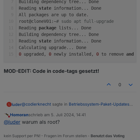
Building dependency tree... Done
Reading 
state
 information... Done
All packages are up to date.
root@cloneV01:~
# sudo apt full-upgrade
Reading 
package
 lists... Done
Building dependency tree... Done
Reading 
state
 information... Done
Calculating upgrade... Done
0
 upgraded, 
0
 newly installed, 
0
 to remove 
and
0
MOD-EDIT: Code in code-tags gesetzt!
0
@
codierknecht
sagte in
Betriebssystem-Paket-Updates,
luder
L
Linux ist auf neustem Stand
:
Homoran
schrieb am
5. Juli 2024, 14:41
zuletzt editiert von
Nicht stören
@
luder
@
luder
warum als root?
dann kommt dieses, der Fehler bleibt aber bestehen
sudo apt update

kein Support per PN! - Fragen im Forum stellen -
Benutzt das Voting
nach reboot
sudo apt full-upgrade
