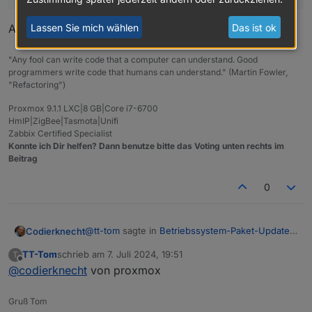
Lassen Sie mich wählen
Das ist ok
An welcher "Oberfläche"?
"Any fool can write code that a computer can understand. Good
programmers write code that humans can understand." (Martin Fowler,
"Refactoring")
Proxmox 9.1.1 LXC|8 GB|Core i7-6700
HmIP|ZigBee|Tasmota|Unifi
Zabbix Certified Specialist
Konnte ich Dir helfen? Dann benutze bitte das Voting unten rechts im
Beitrag
0
@
tt-tom
sagte in
Betriebssystem-Paket-Updates,
Codierknecht
Linux ist auf neustem Stand
:
TT-Tom
schrieb am
7. Juli 2024, 19:51
T
zuletzt editiert von
Offline
@
codierknecht
von proxmox
an der Oberfläche meldet man sich doch eh
als Root an
An welcher "Oberfläche"?
Gruß Tom