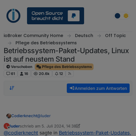
Weiter zum Inhalt
ioBroker Community Home
Deutsch
Off Topic
Pflege des Betriebssystems
Betriebssystem-Paket-Updates, Linux
ist auf neustem Stand
Verschoben
Pflege des Betriebssystems
61
16
20.6k
12
Anmelden zum Antworten
@
luder
Codierknecht
luder
schrieb am
5. Juli 2024, 14:38
L
sudo apt update

zuletzt editiert von Homoran
7. Mai 2024, 16:40
Offline
@
codierknecht
sagte in
Betriebssystem-Paket-Updates,
sudo apt full-upgrade
