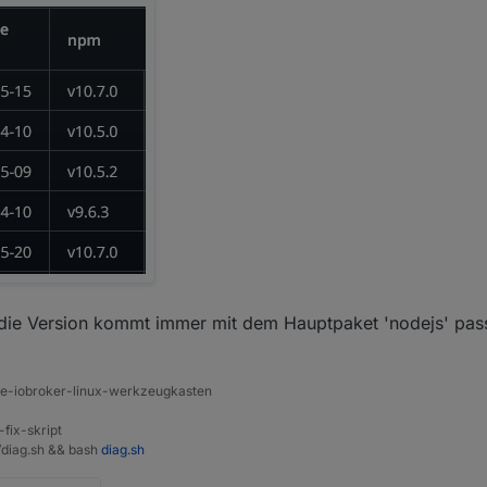
 die Version kommt immer mit dem Hauptpaket 'nodejs' pas
ine-iobroker-linux-werkzeugkasten
-fix-skript
t/diag.sh && bash
diag.sh