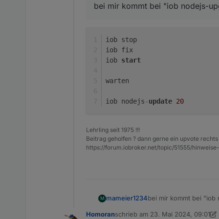
bei mir kommt bei "iob nodejs-up
iob stop
iob fix
iob 
start
warten
iob nodejs
-
update
20
Lehrling seit 1975 !!!
Beitrag geholfen ? dann gerne ein upvote rechts 
https://forum.iobroker.net/topic/51555/hinw
bei mir kommt bei "iob 
mameier1234
M
Homoran
schrieb am
23. Mai 2024, 09:01
zuletzt editiert von Homoran