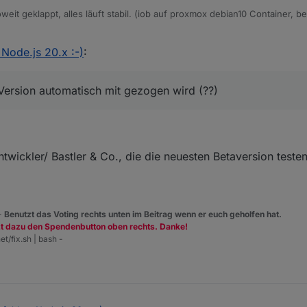
oweit geklappt, alles läuft stabil. (iob auf proxmox debian10 Container, b
e-js-update 20" das Update gemacht, iob hat jetzt node-js 20.13.1, aber 
Node.js 20.x :-)
:
Ich dachte dass die aktuelle npm Version automatisch mit gezogen wird (
Version automatisch mit gezogen wird (??)
ntwickler/ Bastler & Co., die die neuesten Betaversion test
 -
Benutzt das Voting rechts unten im Beitrag wenn er euch geholfen hat.
zt dazu den Spendenbutton oben rechts. Danke!
et/fix.sh | bash -