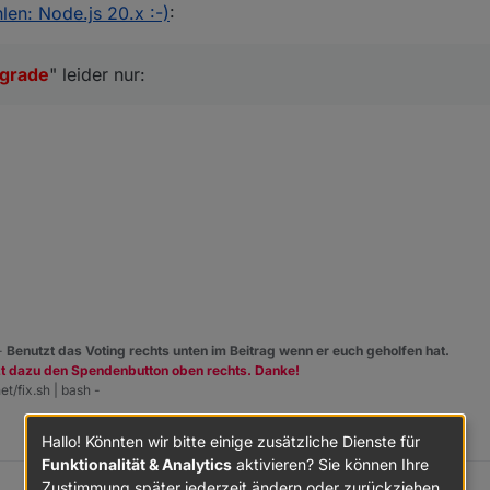
en: Node.js 20.x :-)
:
liert.
grade
" leider nur:
 -
Benutzt das Voting rechts unten im Beitrag wenn er euch geholfen hat.
zt dazu den Spendenbutton oben rechts. Danke!
et/fix.sh | bash -
Hallo! Könnten wir bitte einige zusätzliche Dienste für
Funktionalität & Analytics
aktivieren? Sie können Ihre
Zustimmung später jederzeit ändern oder zurückziehen.