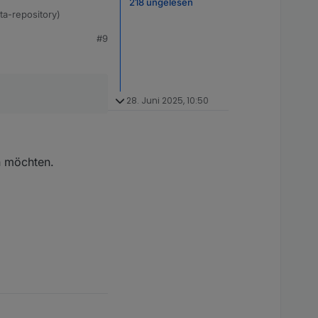
218 ungelesen
eta-repository)
#9
npm ist 10.5.2,
??)
28. Juni 2025, 10:50
en möchten.