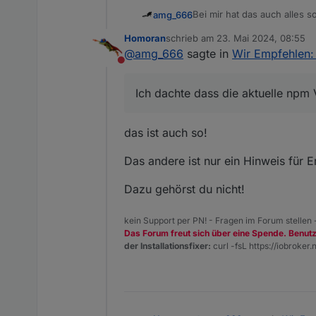
Bei mir hat das auch alles s
amg_666
Homoran
schrieb am
23. Mai 2024, 08:55
Frage: Ich habe mit "iob nod
zuletzt editiert von
@
amg_666
sagte in
Wir Empfehlen: 
vorgeschlagen wird 10.7.0. 
Nicht stören
Ich dachte dass die aktuelle npm 
das ist auch so!
Das andere ist nur ein Hinweis für E
Dazu gehörst du nicht!
kein Support per PN! - Fragen im Forum stellen
Das Forum freut sich über eine Spende. Benut
der Installationsfixer:
curl -fsL https://iobroker.n