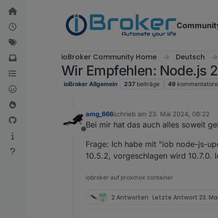
Weiter zum Inhalt
Communit
ioBroker Community Home
Deutsch
Wir Empfehlen: Node.js 20
ioBroker Allgemein
237
beiträge
49
kommentator
amg_666
schrieb am
23. Mai 2024, 08:22
zuletzt editiert von
Bei mir hat das auch alles soweit ge
Offline
Frage: Ich habe mit "iob node-js-up
10.5.2, vorgeschlagen wird 10.7.0. 
iobroker auf proxmox container
2 Antworten
Letzte Antwort
23. Ma