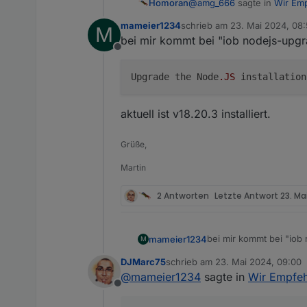
@
amg_666
sagte in
Wir Emp
Homoran
mameier1234
schrieb am
23. Mai 2024, 08
M
zuletzt editiert von
bei mir kommt bei "iob nodejs-upgra
Ich dachte dass die aktu
Offline
das ist auch so!
Upgrade the Node
.JS
installatio
Das andere ist nur ein Hinw
aktuell ist v18.20.3 installiert.
Dazu gehörst du nicht!
Grüße,
Martin
2 Antworten
Letzte Antwort
23. Ma
bei mir kommt bei "iob 
mameier1234
M
DJMarc75
schrieb am
23. Mai 2024, 09:00
zuletzt editiert von
@
mameier1234
sagte in
Wir Empfehl
Offline
aktuell ist v18.20.3 instal