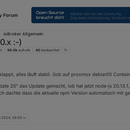
y Forum
ioBroker Allgemein
.x :-)
en
96.6k
aufrufe
46
beobachtet
klappt, alles läuft stabil. (iob auf proxmox debian10 Contain
date 20" das Update gemacht, iob hat jetzt node-js 20.13.1,
Ich dachte dass die aktuelle npm Version automatisch mit g
i 2024, 08:55