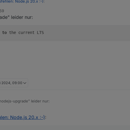
fehlen: Node.js 20.x :-)
:
:59
de" leider nur:
elle npm Version automatisch mit gezogen wird (??)
n
to
the current LTS
eis für Entwickler/ Bastler & Co., die die neuesten Betaversion testen 
i 2024, 09:00
nodejs-upgrade" leider nur:
en: Node.js 20.x :-)
:
liert.