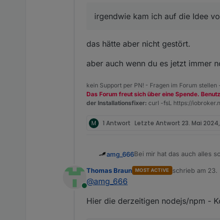
irgendwie kam ich auf die Idee v
Alles ok , rennt wieder.
das hätte aber nicht gestört.
aber auch wenn du es jetzt immer n
kein Support per PN! - Fragen im Forum stellen
Das Forum freut sich über eine Spende. Benut
der Installationsfixer:
curl -fsL https://iobroker.n
M
1 Antwort
Letzte Antwort
23. Mai 2024,
Bei mir hat das auch alles s
amg_666
Thomas Braun
schrieb am
23.
MOST ACTIVE
Frage: Ich habe mit "iob nod
zuletzt editiert 
@
amg_666
vorgeschlagen wird 10.7.0. 
Online
Hier die derzeitigen nodejs/npm - K