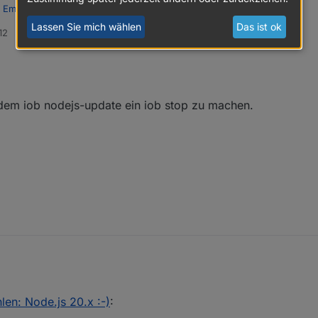
 Empfehlen: Node.js 20.x :-)
:
Lassen Sie mich wählen
Das ist ok
12
odejs-
upgrade
" leider nur:
der auf?
 dem iob nodejs-update ein iob stop zu machen.
en!
en: Node.js 20.x :-)
:
die Idee vor dem iob nodejs-update ein iob stop zu machen.