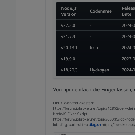
Von npm einfach die Finger lassen,
Linux-Werkzeugkasten:
https://forum.iobroker.net/topic/42952/der-kle
NodeJS Fixer Skript:
https://forum.iobroker.net/topic/68035/iob-node
iob_diag: curl -sLf -o
diag.sh
https://iobroker.ne