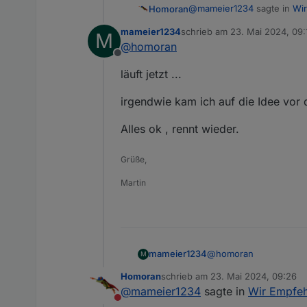
@
mameier1234
sagte in
Wir
Homoran
mameier1234
schrieb am
23. Mai 2024, 09:
M
zuletzt editiert von
@
homoran
bei mir kommt bei "iob n
Offline
läuft jetzt ...
und dann klemmts?
oder taucht der Prompt wie
irgendwie kam ich auf die Idee vor
Deswegen immer alles zeig
Alles ok , rennt wieder.
EDIT
vor allem die Eingabe!
Grüße,
die ist ja falsch
Martin
@
homoran
mameier1234
M
Homoran
schrieb am
23. Mai 2024, 09:26
läuft jetzt ...
zuletzt editiert von
@
mameier1234
sagte in
Wir Empfehl
Nicht stören
irgendwie kam ich auf 