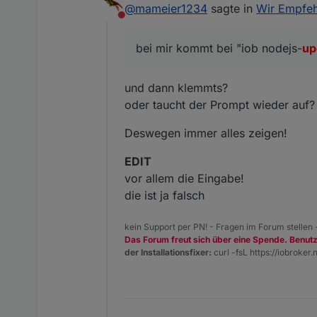
@
mameier1234
sagte in
Wir Empfehl
Nicht stören
aktuell ist v18.20.3 instal
bei mir kommt bei "iob nodejs-
up
und dann klemmts?
oder taucht der Prompt wieder auf?
Deswegen immer alles zeigen!
EDIT
vor allem die Eingabe!
die ist ja falsch
kein Support per PN! - Fragen im Forum stellen
Das Forum freut sich über eine Spende. Benut
der Installationsfixer:
curl -fsL https://iobroker.n