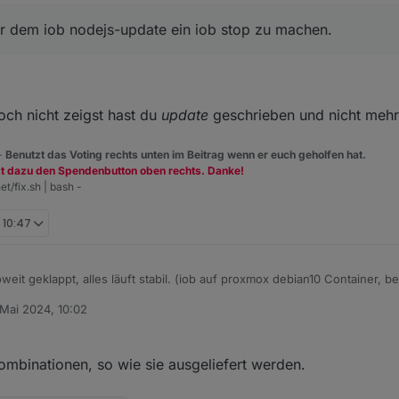
or dem iob nodejs-update ein iob stop zu machen.
och nicht zeigst hast du
update
geschrieben und nicht meh
 -
Benutzt das Voting rechts unten im Beitrag wenn er euch geholfen hat.
zt dazu den Spendenbutton oben rechts. Danke!
et/fix.sh | bash -
 10:47
oweit geklappt, alles läuft stabil. (iob auf proxmox debian10 Container, b
 Mai 2024, 10:02
e-js-update 20" das Update gemacht, iob hat jetzt node-js 20.13.1, aber 
von
Ich dachte dass die aktuelle npm Version automatisch mit gezogen wird (
ombinationen, so wie sie ausgeliefert werden.