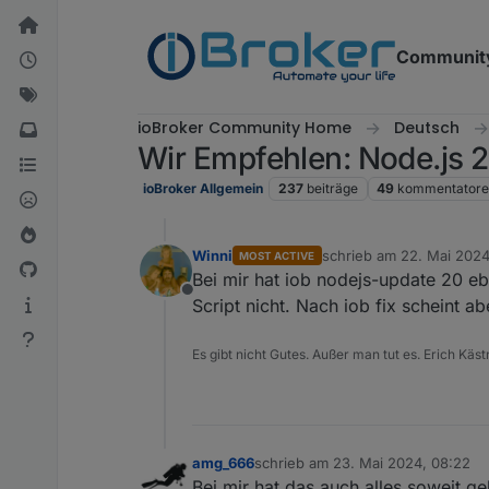
Weiter zum Inhalt
Communit
ioBroker Community Home
Deutsch
Wir Empfehlen: Node.js 20
ioBroker Allgemein
237
beiträge
49
kommentator
Winni
schrieb am
22. Mai 2024
MOST ACTIVE
zuletzt editiert von
Bei mir hat iob nodejs-update 20 ebe
Offline
Script nicht. Nach iob fix scheint ab
Es gibt nicht Gutes. Außer man tut es. Erich Käst
amg_666
schrieb am
23. Mai 2024, 08:22
zuletzt editiert von
Bei mir hat das auch alles soweit ge