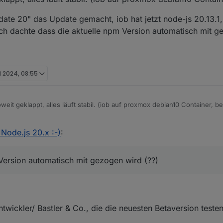
date 20" das Update gemacht, iob hat jetzt node-js 20.13.1,
Ich dachte dass die aktuelle npm Version automatisch mit g
i 2024, 08:55
oweit geklappt, alles läuft stabil. (iob auf proxmox debian10 Container, b
e-js-update 20" das Update gemacht, iob hat jetzt node-js 20.13.1, aber 
Node.js 20.x :-)
:
Ich dachte dass die aktuelle npm Version automatisch mit gezogen wird (
Version automatisch mit gezogen wird (??)
ntwickler/ Bastler & Co., die die neuesten Betaversion test