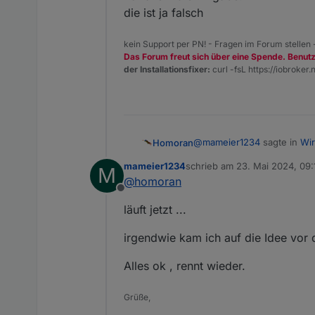
die ist ja falsch
kein Support per PN! - Fragen im Forum stellen
Das Forum freut sich über eine Spende. Benut
der Installationsfixer:
curl -fsL https://iobroker.n
@
mameier1234
sagte in
Wir
Homoran
mameier1234
schrieb am
23. Mai 2024, 09:
M
zuletzt editiert von
@
homoran
bei mir kommt bei "iob n
Offline
läuft jetzt ...
und dann klemmts?
oder taucht der Prompt wie
irgendwie kam ich auf die Idee vor
Deswegen immer alles zeig
Alles ok , rennt wieder.
EDIT
vor allem die Eingabe!
Grüße,
die ist ja falsch