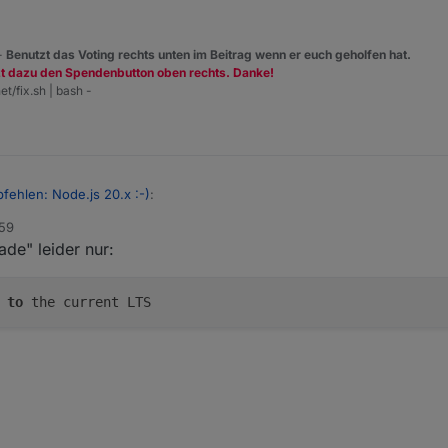
 -
Benutzt das Voting rechts unten im Beitrag wenn er euch geholfen hat.
zt dazu den Spendenbutton oben rechts. Danke!
et/fix.sh | bash -
fehlen: Node.js 20.x :-)
:
:59
de" leider nur:
elle npm Version automatisch mit gezogen wird (??)
n
to
the current LTS
eis für Entwickler/ Bastler & Co., die die neuesten Betaversion testen 