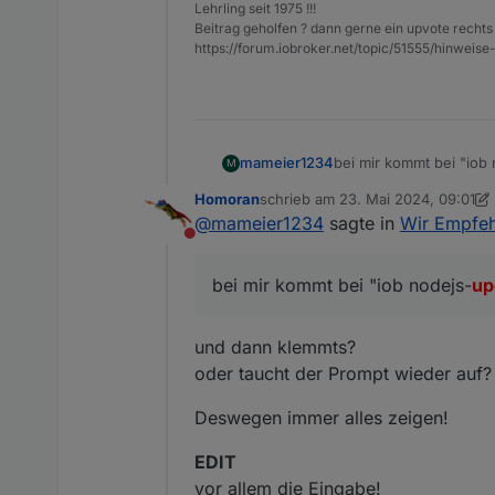
Lehrling seit 1975 !!!
Beitrag geholfen ? dann gerne ein upvote rechts 
https://forum.iobroker.net/topic/51555/hinw
bei mir kommt bei "iob 
mameier1234
M
Homoran
schrieb am
23. Mai 2024, 09:01
zuletzt editiert von Homoran
@
mameier1234
sagte in
Wir Empfehl
Nicht stören
aktuell ist v18.20.3 instal
bei mir kommt bei "iob nodejs-
up
und dann klemmts?
oder taucht der Prompt wieder auf?
Deswegen immer alles zeigen!
EDIT
vor allem die Eingabe!