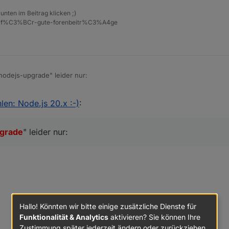
unten im Beitrag klicken ;)
eise-f%C3%BCr-gute-forenbeitr%C3%A4ge
nodejs-upgrade" leider nur:
en: Node.js 20.x :-)
:
liert.
grade
" leider nur:
Hallo! Könnten wir bitte einige zusätzliche Dienste für
Funktionalität & Analytics
aktivieren? Sie können Ihre
Zustimmung später jederzeit ändern oder zurückziehen.