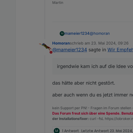
Martin
@
homoran
mameier1234
M
Homoran
schrieb am
23. Mai 2024, 09:26
läuft jetzt ...
zuletzt editiert von
@
mameier1234
sagte in
Wir Empfehl
Nicht stören
irgendwie kam ich auf 
irgendwie kam ich auf die Idee v
Alles ok , rennt wieder.
das hätte aber nicht gestört.
aber auch wenn du es jetzt immer n
kein Support per PN! - Fragen im Forum stellen
Das Forum freut sich über eine Spende. Benut
der Installationsfixer:
curl -fsL https://iobroker.n
M
1 Antwort
Letzte Antwort
23. Mai 2024,