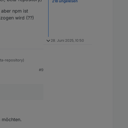
218 ungelesen
 aber npm ist
ezogen wird (??)
28. Juni 2025, 10:50
eta-repository)
#9
npm ist 10.5.2,
??)
en möchten.