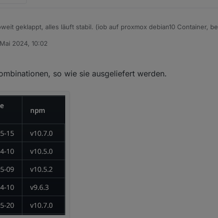
oweit geklappt, alles läuft stabil. (iob auf proxmox debian10 Container, b
 Mai 2024, 10:02
e-js-update 20" das Update gemacht, iob hat jetzt node-js 20.13.1, aber 
von
Ich dachte dass die aktuelle npm Version automatisch mit gezogen wird (
ombinationen, so wie sie ausgeliefert werden.