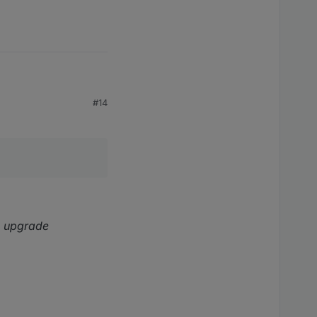
#14
r
upgrade