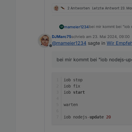
2 Antworten
Letzte Antwort
23. Ma
bei mir kommt bei "iob 
mameier1234
M
DJMarc75
schrieb am
23. Mai 2024, 09:00
zuletzt editiert von
@
mameier1234
sagte in
Wir Empfehl
Offline
aktuell ist v18.20.3 instal
bei mir kommt bei "iob nodejs-up
iob stop
iob fix
iob 
start
warten
iob nodejs
-
update
20