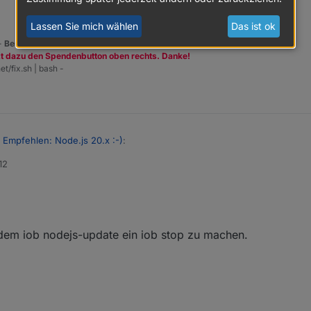
Lassen Sie mich wählen
Das ist ok
 -
Benutzt das Voting rechts unten im Beitrag wenn er euch geholfen hat.
zt dazu den Spendenbutton oben rechts. Danke!
et/fix.sh | bash -
 Empfehlen: Node.js 20.x :-)
:
12
odejs-
upgrade
" leider nur:
der auf?
 dem iob nodejs-update ein iob stop zu machen.
en!