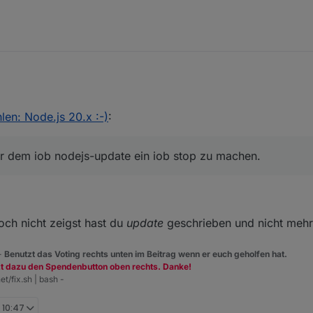
en: Node.js 20.x :-)
:
die Idee vor dem iob nodejs-update ein iob stop zu machen.
or dem iob nodejs-update ein iob stop zu machen.
och nicht zeigst hast du
update
geschrieben und nicht meh
 -
Benutzt das Voting rechts unten im Beitrag wenn er euch geholfen hat.
zt dazu den Spendenbutton oben rechts. Danke!
et/fix.sh | bash -
 10:47