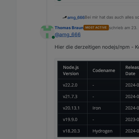
Bei mir hat das auch alles s
amg_666
Thomas Braun
schrieb am
23.
MOST ACTIVE
Frage: Ich habe mit "iob nod
zuletzt editiert 
@
amg_666
vorgeschlagen wird 10.7.0. 
Online
Hier die derzeitigen nodejs/npm - K