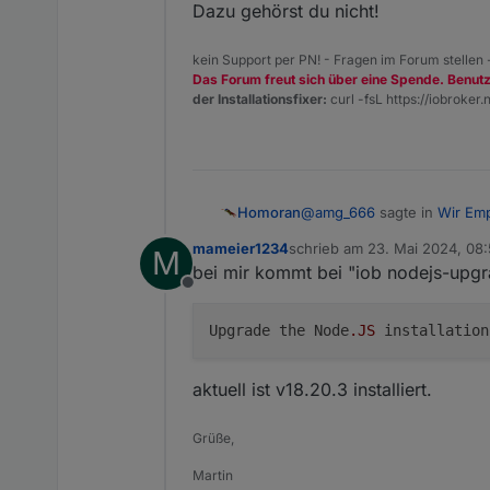
Dazu gehörst du nicht!
kein Support per PN! - Fragen im Forum stellen
Das Forum freut sich über eine Spende. Benut
der Installationsfixer:
curl -fsL https://iobroker.n
@
amg_666
sagte in
Wir Emp
Homoran
mameier1234
schrieb am
23. Mai 2024, 08
M
zuletzt editiert von
bei mir kommt bei "iob nodejs-upgra
Ich dachte dass die aktu
Offline
das ist auch so!
Upgrade the Node
.JS
installatio
Das andere ist nur ein Hinw
aktuell ist v18.20.3 installiert.
Dazu gehörst du nicht!
Grüße,
Martin