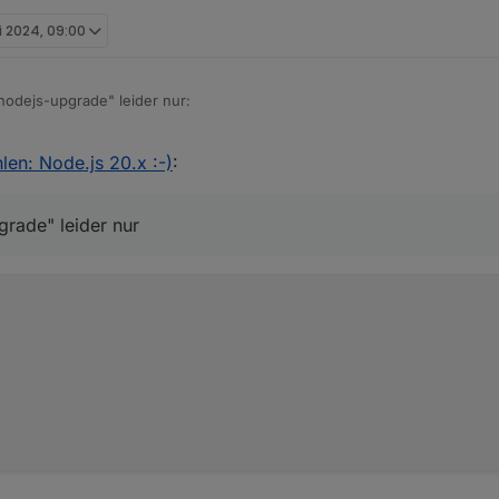
i 2024, 09:00
nodejs-upgrade" leider nur:
en: Node.js 20.x :-)
:
liert.
grade" leider nur