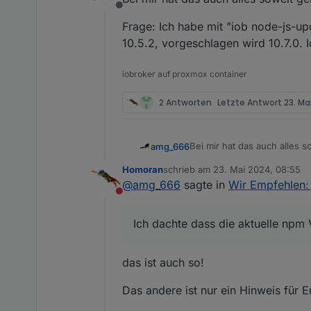
Offline
Frage: Ich habe mit "iob node-js-up
10.5.2, vorgeschlagen wird 10.7.0. 
iobroker auf proxmox container
2 Antworten
Letzte Antwort
23. Ma
Bei mir hat das auch alles s
amg_666
Homoran
schrieb am
23. Mai 2024, 08:55
Frage: Ich habe mit "iob nod
zuletzt editiert von
@
amg_666
sagte in
Wir Empfehlen: 
vorgeschlagen wird 10.7.0. 
Nicht stören
Ich dachte dass die aktuelle npm 
das ist auch so!
Das andere ist nur ein Hinweis für E