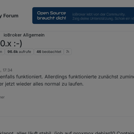
y Forum
ioBroker Allgemein
.x :-)
en
96.6k
aufrufe
46
beobachtet
, 17:34
nfalls funktioniert. Allerdings funktionierte zunächst zumin
er jetzt wieder alles normal zu laufen.
ner
klappt, alles läuft stabil. (iob auf proxmox debian10 Contain