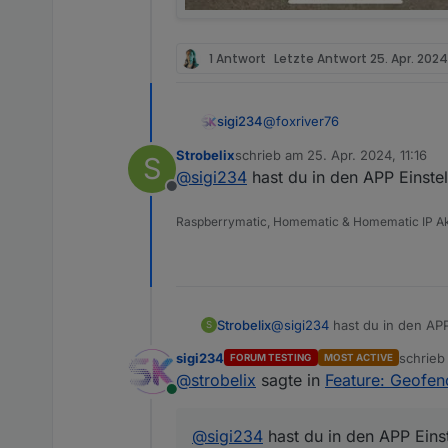
1 Antwort
Letzte Antwort
25. Apr. 2024,
@
foxriver76
sigi234
Strobelix
schrieb am
25. Apr. 2024, 11:16
S
Hallo,
zuletzt editiert von
@
sigi234
hast du in den APP Einstel
Offline
bei mir ist noch nie was ge
Ab wann wird eine Nachricht
Raspberrymatic, Homematic & Homematic IP Akto
Strobelix
@
sigi234
hast du in den APP
S
sigi234
schrie
FORUM TESTING
MOST ACTIVE
zuletzt 
@
strobelix
sagte in
Feature: Geofen
Online
@
sigi234
hast du in den APP Einst