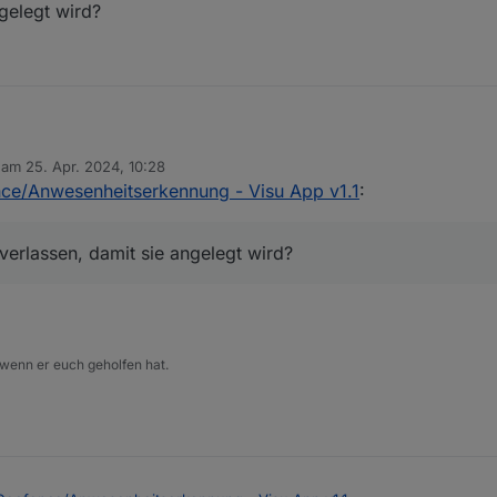
ngelegt wird?
b am
25. Apr. 2024, 10:28
ie Hilfe, die Benachrichtigungen laufen schon seit Wochen.. das klappt p
editiert von
nce/Anwesenheitserkennung - Visu App v1.1
:
muss ich die Zone verlassen, damit sie angelegt wird?
verlassen, damit sie angelegt wird?
 wenn er euch geholfen hat.