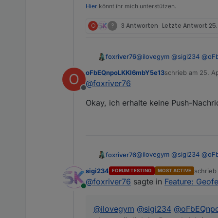
Hier
könnt ihr mich unterstützen.
O
?
3 Antworten
Letzte Antwort
25.
@
ilovegym
@
sigi234
@
oF
foxriver76
möglich ist Benachrichtig
oFbEQnpoLKKl6mbY5e13
schrieb am
25. Ap
O
noch nicht.
https://github.com/ioBrok
zuletzt editiert vo
@
foxriver76
Offline
Okay, ich erhalte keine Push-Nachri
@
ilovegym
@
sigi234
@
oF
foxriver76
möglich ist Benachrichtig
sigi234
schrie
FORUM TESTING
MOST ACTIVE
noch nicht.
https://github.com/ioBrok
zuletzt 
@
foxriver76
sagte in
Feature: Geof
Online
@
ilovegym
@
sigi234
@
oFbEQnp