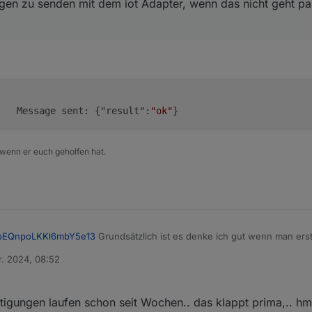
ngen zu senden mit dem iot Adapter, wenn das nicht geht p
	debug	Message sent: {"result":
"ok"
}
 wenn er euch geholfen hat.
bEQnpoLKKl6mbY5e13
Grundsätzlich ist es denke ich gut wenn man erst
ungen zu senden mit dem iot Adapter, wenn das nicht geht passt irgendw
r. 2024, 08:52
er/ioBroker.iot?tab=readme-ov-file#send-messages-to-app
htigungen laufen schon seit Wochen.. das klappt prima,.. hm