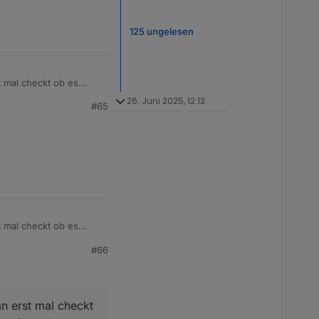
125 ungelesen
 mal checkt ob es
as an den Settings
26. Juni 2025, 12:13
#65
 mal checkt ob es
as an den Settings
#66
n erst mal checkt