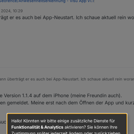
 Geofence/Anwesenheitserkennung - Visu App v1.1
:
. 2024, 10:29
gt er es auch bei App-Neustart. Ich schaue aktuell rein wo
hmm vielleicht muss ich die Zone verlassen, damit sie angelegt wird?
en
n überträgt er es auch bei App-Neustart. Ich schaue aktuell rein wora
e Version 1.1.4 auf dem iPhone (meine Freundin auch).
en gemeldet. Meine erst nach dem Öffnen der App und kur
Hallo! Könnten wir bitte einige zusätzliche Dienste für
rsuche unterstützen. Wie kann man helfen?
Funktionalität & Analytics
aktivieren? Sie können Ihre
Zustimmung später jederzeit ändern oder zurückziehen.