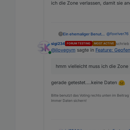
ich die Zone verlassen, damit sie a
@
foxriver76
Ein ehemaliger Benutzer
?
sigi234
schrie
FORUM TESTING
MOST ACTIVE
Danke fuer d
zuletzt 
@
ilovegym
sagte in
Feature: Geofe
Online
hmm vielleicht muss ich die Zone 
gerade getestet....keine Daten
Bitte benutzt das Voting rechts unten im Beitrag
Immer Daten sichern!