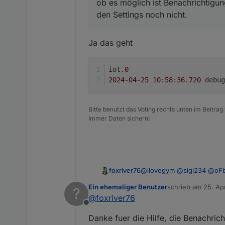
ob es möglich ist Benachrichtigu
den Settings noch nicht.
Ja das geht
iot.
0
2024
-
04
-
25
10
:
58
:
36.720
Bitte benutzt das Voting rechts unten im Beitrag
Immer Daten sichern!
@
ilovegym
@
sigi234
@
oF
foxriver76
möglich ist Benachrichtig
Ein ehemaliger Benutzer
schrieb am
25. Ap
?
noch nicht.
https://github.com/ioBrok
zuletzt editiert von
@
foxriver76
Offline
Danke fuer die Hilfe, die Benachric