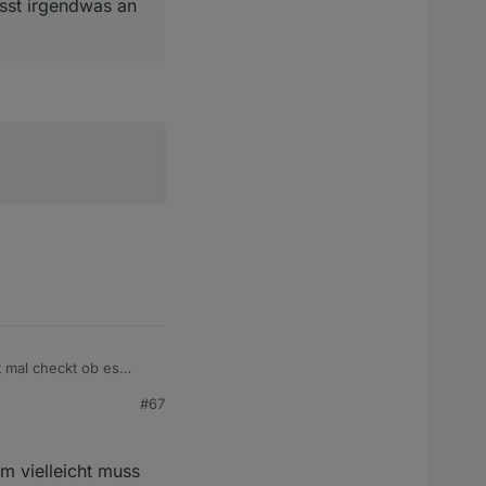
asst irgendwas an
 mal checkt ob es
as an den Settings
#67
m vielleicht muss