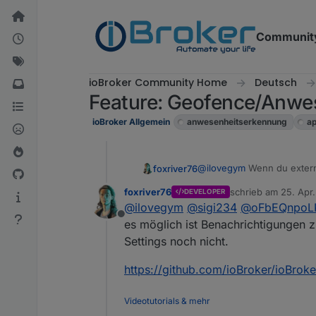
Weiter zum Inhalt
Communit
ioBroker Community Home
Deutsch
Feature: Geofence/Anwes
ioBroker Allgemein
anwesenheitserkennung
a
@
ilovegym
Wenn du externe
foxriver76
foxriver76
schrieb am
25. Apr
DEVELOPER
Wenn du keinen externen Z
zuletzt editiert von
@
ilovegym
@
sigi234
@
oFbEQnpoL
Zugriff wieder auf irgen
Offline
How-To klickt, bzw erster P
es möglich ist Benachrichtigungen 
Settings noch nicht.
https://github.com/ioBroker/ioBro
Videotutorials & mehr