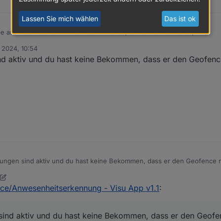
Lassen Sie mich wählen
Das ist ok
be auch die Version 1.1.4 auf dem iPhone (meine Freundin auch).
eute morgen gemeldet. Meine erst nach dem Öffnen der App und kurz 
. 2024, 10:54
 der Fehlersuche unterstützen. Wie kann man helfen?
nd aktiv und du hast keine Bekommen, dass er den Geofenc
ungen sind aktiv und du hast keine Bekommen, dass er den Geofence 
nce/Anwesenheitserkennung - Visu App v1.1
:
sind aktiv und du hast keine Bekommen, dass er den Geofe