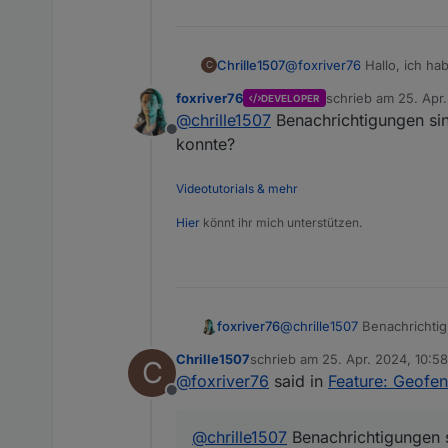
@
foxriver76
Hallo, ich ha
Chrille1507
C
Ihre Abwesenheit wurde h
foxriver76
schrieb am
25. Apr
DEVELOPER
Ich würde dich gerne bei
zuletzt editiert von
@
chrille1507
Benachrichtigungen si
Offline
konnte?
Videotutorials & mehr
Hier
könnt ihr mich unterstützen.
foxriver76
@
chrille1507
Benachrichtig
Chrille1507
schrieb am
25. Apr. 2024, 10:58
C
zuletzt editiert von Chrille1507
@
foxriver76
said in
Feature: Geofe
Offline
@
chrille1507
Benachrichtigungen 