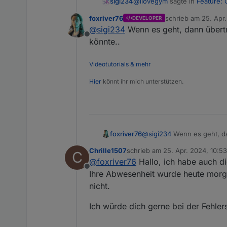
@
ilovegym
sagte in
Feature:
sigi234
foxriver76
schrieb am
25. Apr
DEVELOPER
zuletzt editiert von
@
sigi234
Wenn es geht, dann überträ
Offline
könnte..
gerade getestet....keine Dat
Videotutorials & mehr
Hier
könnt ihr mich unterstützen.
foxriver76
@
sigi234
Wenn es geht, dan
könnte..
Chrille1507
schrieb am
25. Apr. 2024, 10:53
C
zuletzt editiert von
@
foxriver76
Hallo, ich habe auch di
Offline
Ihre Abwesenheit wurde heute morg
nicht.
Ich würde dich gerne bei der Fehle