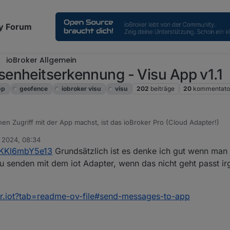
y Forum
ioBroker Allgemein
enheitserkennung - Visu App v1.1
pp
geofence
iobroker visu
visu
202
beiträge
20
kommentato
n Zugriff mit der App machst, ist das ioBroker Pro (Cloud Adapter!)
. 2024, 08:34
ugriff wünschst, aber Geofence - dann einfach nur die Daten hinterle
KKl6mbY5e13
Grundsätzlich ist es denke ich gut wenn man 
deinen Dummy legen. Siehe auch die Infobox im Geofence Menü wenn ma
ost hier.
zu senden mit dem iot Adapter, wenn das nicht geht passt 
ker.iot?tab=readme-ov-file#send-messages-to-app