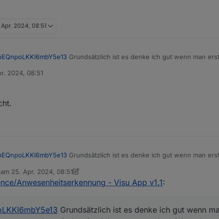
 Apr. 2024, 08:51
bEQnpoLKKl6mbY5e13
Grundsätzlich ist es denke ich gut wenn man erst
ungen zu senden mit dem iot Adapter, wenn das nicht geht passt irgendw
r. 2024, 08:51
er/ioBroker.iot?tab=readme-ov-file#send-messages-to-app
n
cht.
bEQnpoLKKl6mbY5e13
Grundsätzlich ist es denke ich gut wenn man erst
ungen zu senden mit dem iot Adapter, wenn das nicht geht passt irgendw
b am
25. Apr. 2024, 08:51
er/ioBroker.iot?tab=readme-ov-file#send-messages-to-app
editiert von sigi234
ence/Anwesenheitserkennung - Visu App v1.1
:
oLKKl6mbY5e13
Grundsätzlich ist es denke ich gut wenn ma