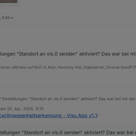
 11:33
lungen "Standort an vis.0 senden" aktiviert? Das war bei mi
kommen?
 gesendet? Auch wenn ich das Handy ausschalte?
ren, ioBroker auf NUC i3, Nuki, Harmony Hub, Digitalstrom, Diverse Sonoff (T
 Einstellungen "Standort an vis.0 senden" aktiviert? Das war bei mir der
b am
25. Apr. 2024, 11:31
editiert von
ce/Anwesenheitserkennung - Visu App v1.1
:
ellungen "Standort an vis.0 senden" aktiviert? Das war bei 