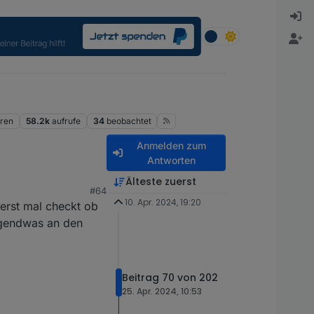
ren
58.2k
aufrufe
34
beobachtet
Anmelden zum
Antworten
Älteste zuerst
#64
gen und externen
10. Apr. 2024, 19:20
erst mal checkt ob
n auf den Button
irgendwas an den
Beitrag 70 von 202
25. Apr. 2024, 10:53