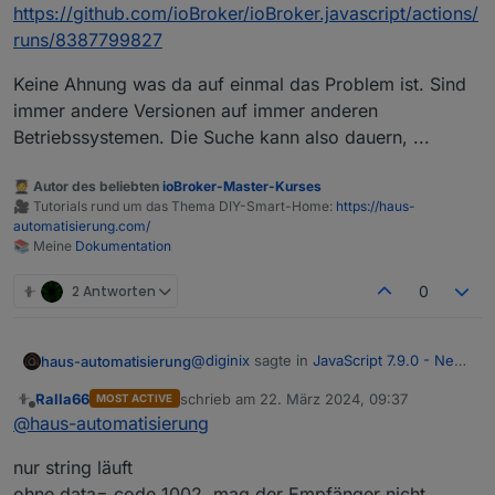
https://github.com/ioBroker/ioBroker.javascript/actions/
runs/8387799827
Keine Ahnung was da auf einmal das Problem ist. Sind
immer andere Versionen auf immer anderen
Betriebssystemen. Die Suche kann also dauern, ...
🧑‍🎓 Autor des beliebten
ioBroker-Master-Kurses
🎥 Tutorials rund um das Thema DIY-Smart-Home:
https://haus-
automatisierung.com/
📚 Meine
Dokumentation
2 Antworten
0
@
diginix
sagte in
JavaScript 7.9.0 - Neue
haus-automatisierung
Objekt- und HTTP-Bausteine
:
Ralla66
schrieb am
22. März 2024, 09:37
MOST ACTIVE
zuletzt editiert von
Offline
@
haus-automatisierung
Ist in 7.10.x
@
haus-automatisierung
auch schon was zu dem CRON
Ja, hatte bei der Validierung der
Stop Problem drin?
nur string läuft
Eingänge zuviel kopiert und danach
ohne data= code 1002, mag der Empfänger nicht.