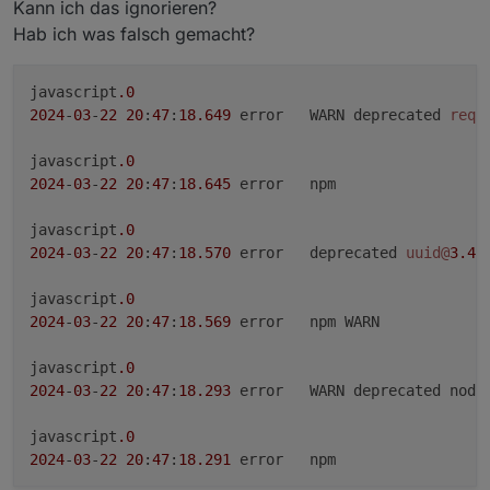
Kann ich das ignorieren?
Hab ich was falsch gemacht?
javascript
.0
2024
-
03
-
22
20
:
47
:
18.649
	error	WARN deprecated 
requ
javascript
.0
2024
-
03
-
22
20
:
47
:
18.645
	error	npm

javascript
.0
2024
-
03
-
22
20
:
47
:
18.570
	error	deprecated 
uuid@
3.4
.
javascript
.0
2024
-
03
-
22
20
:
47
:
18.569
	error	npm WARN

javascript
.0
2024
-
03
-
22
20
:
47
:
18.293
	error	WARN deprecated node
javascript
.0
2024
-
03
-
22
20
:
47
:
18.291
	error	npm
