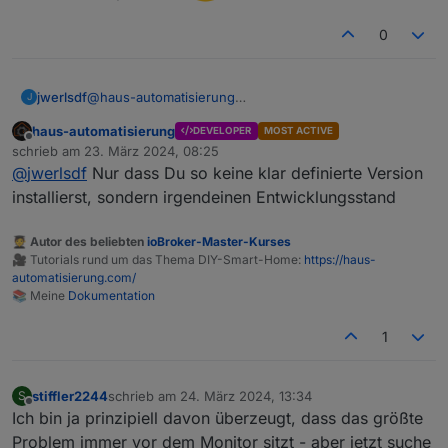
😉
0
jwerlsdf
@
haus-automatisierung
J
Doch
ich konnte es leider nicht mehr abwarten
haus-automatisierung
DEVELOPER
MOST ACTIVE
die version auszuprobieren
Offline
schrieb am
23. März 2024, 08:25
zuletzt editiert von
@
jwerlsdf
Nur dass Du so keine klar definierte Version
installierst, sondern irgendeinen Entwicklungsstand
🧑‍🎓 Autor des beliebten
ioBroker-Master-Kurses
🎥 Tutorials rund um das Thema DIY-Smart-Home:
https://haus-
automatisierung.com/
📚 Meine
Dokumentation
1
stiffler2244
schrieb am
24. März 2024, 13:34
S
zuletzt editiert von
Offline
Ich bin ja prinzipiell davon überzeugt, dass das größte
Problem immer vor dem Monitor sitzt - aber jetzt suche