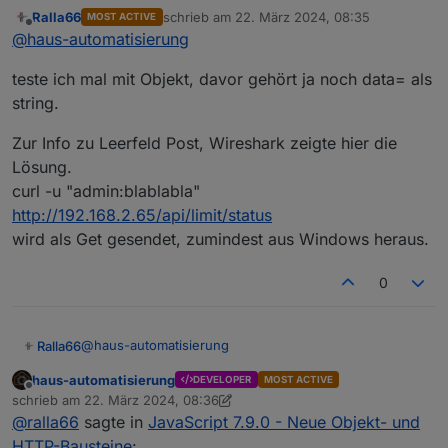
Neue Objekt- und HTTP-Bausteine
:
Ralla66
schrieb am
22. März 2024, 08:35
MOST ACTIVE
zuletzt editiert von
Offline
Post geht jetzt zu den Hoymiles
@
haus-automatisierung
Wechselrichtern raus
Okay, aber warum als String?
teste ich mal mit Objekt, davor gehört ja noch data= als
Normalerweise müsstest Du das auch
string.
als Objekt definieren können mit den
verschiedenen Eigenschaften (der
Zur Info zu Leerfeld Post, Wireshark zeigte hier die
HTTP-Block macht dann ja JSON draus
Lösung.
im POST-Request). So ist der Block
zumindest gedacht und dafür gibts ja die
curl -u "admin:blablabla"
neuen Blöcke - damit man JSON nicht
http://192.168.2.65/api/limit/status
so umständlich zusammenbauen muss.
wird als Get gesendet, zumindest aus Windows heraus.
0
@
haus-automatisierung
Ralla66
haus-automatisierung
DEVELOPER
MOST ACTIVE
teste ich mal mit Objekt, davor gehört ja noch data= als
Offline
schrieb am
22. März 2024, 08:36
string.
zuletzt editiert von haus-automatisierung
@
ralla66
sagte in
JavaScript 7.9.0 - Neue Objekt- und
Zur Info zu Leerfeld Post, Wireshark zeigte hier die
Lösung.
HTTP-Bausteine
: