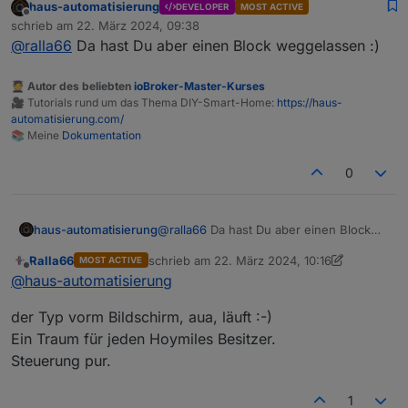
haus-automatisierung
DEVELOPER
MOST ACTIVE
nur string läuft
Offline
schrieb am
22. März 2024, 09:38
ohne data= code 1002, mag der Empfänger nicht.
zuletzt editiert von
@
ralla66
Da hast Du aber einen Block weggelassen :)
mit data= code 1004
🧑‍🎓 Autor des beliebten
ioBroker-Master-Kurses
🎥 Tutorials rund um das Thema DIY-Smart-Home:
https://haus-
automatisierung.com/
📚 Meine
Dokumentation
0
haus-automatisierung
@
ralla66
Da hast Du aber einen Block
weggelassen :)
Ralla66
schrieb am
22. März 2024, 10:16
MOST ACTIVE
zuletzt editiert von Ralla66
Offline
@
haus-automatisierung
der Typ vorm Bildschirm, aua, läuft :-)
Ein Traum für jeden Hoymiles Besitzer.
Steuerung pur.
1