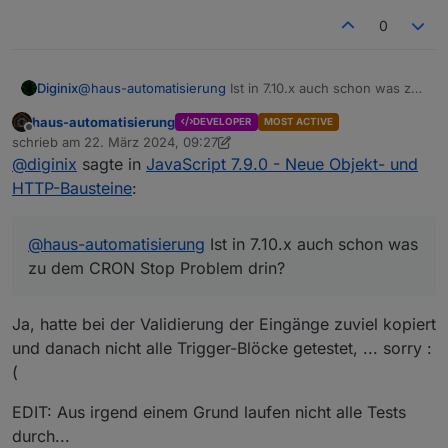
0
Diginix
@
haus-automatisierung
Ist in 7.10.x auch schon was zu
dem CRON Stop Problem drin?
haus-automatisierung
DEVELOPER
MOST ACTIVE
Muss zZt aufpassen, dass ich solche Skripte nicht mit
Offline
schrieb am
22. März 2024, 09:27
7.9.4 ändere damit sie weiter funktionieren.
zuletzt editiert von haus-automatisierung
@
diginix
sagte in
JavaScript 7.9.0 - Neue Objekt- und
HTTP-Bausteine
:
@
haus-automatisierung
Ist in 7.10.x auch schon was
zu dem CRON Stop Problem drin?
Ja, hatte bei der Validierung der Eingänge zuviel kopiert
und danach nicht alle Trigger-Blöcke getestet, ... sorry :
(
EDIT: Aus irgend einem Grund laufen nicht alle Tests
durch...