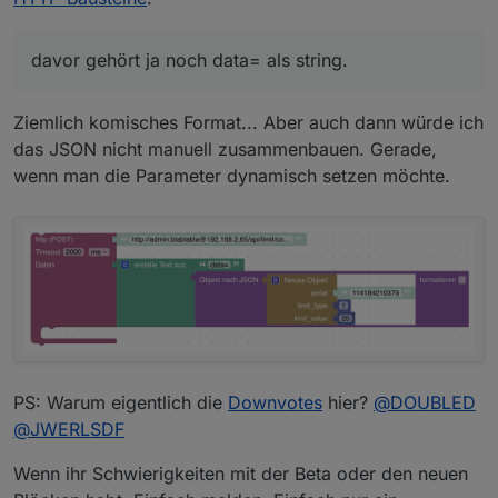
curl -u "admin:blablabla"
http://192.168.2.65/api/limit/status
wird als Get gesendet, zumindest aus Windows
davor gehört ja noch data= als string.
heraus.
Ziemlich komisches Format... Aber auch dann würde ich
das JSON nicht manuell zusammenbauen. Gerade,
wenn man die Parameter dynamisch setzen möchte.
PS: Warum eigentlich die
Downvotes
hier?
@
DOUBLED
@
JWERLSDF
Wenn ihr Schwierigkeiten mit der Beta oder den neuen