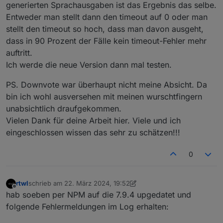
generierten Sprachausgaben ist das Ergebnis das selbe.
Blockly-Code hat immer einen Wert
> 0
2000 nicht eingestellt habe.
Entweder man stellt dann den timeout auf 0 oder man
generiert. Generell ist es natürlich nicht
empfehlenswert ohne Timeout zu
stellt den timeout so hoch, dass man davon ausgeht,
arbeiten. Das ist ja auch ein ziemlich
dass in 90 Prozent der Fälle kein timeout-Fehler mehr
spezieller Fall, dass Du erst einen
auftritt.
Response bekommst wenn die Datei
Ich werde die neue Version dann mal testen.
komplett abgespielt wurde.
PS. Downvote war überhaupt nicht meine Absicht. Da
bin ich wohl ausversehen mit meinen wurschtfingern
unabsichtlich draufgekommen.
Vielen Dank für deine Arbeit hier. Viele und ich
eingeschlossen wissen das sehr zu schätzen!!!
0
rtwl
schrieb am
22. März 2024, 19:52
zuletzt editiert von rtwl
Offline
hab soeben per NPM auf die 7.9.4 upgedatet und
folgende Fehlermeldungen im Log erhalten: