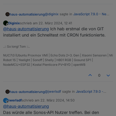
@
diginix
sagte in
JavaScript 7.9.0 - Neue
haus-automatisierung
Objekt- und HTTP-Bausteine
:
Diginix
schrieb am
22. März 2024, 12:41
zuletzt editiert von
Offline
@
haus-automatisierung
Ist in 7.10.x
@
haus-automatisierung
Ich hab erstmal die von GIT
auch schon was zu dem CRON
installiert und ein Schnelltest mit CRON funktionierte.
Ja, hatte bei der Validierung der
Stop Problem drin?
Eingänge zuviel kopiert und danach
..:: So long! Tom ::..
nicht alle Trigger-Blöcke getestet, ...
EDIT: Aus irgend einem Grund laufen
sorry :(
nicht alle Tests durch...
NUC7i3 (Ubuntu Proxmox VM) | Echo Dots 2+3. Gen | Xiaomi Sensoren | Mi
https://github.com/ioBroker/ioBroker.jav
Keine Ahnung was da auf einmal das
Robot 1S | Yeelight | Sonoff | Shelly | H801 RGB | Gosund SP1 |
ascript/actions/runs/8387799827
Problem ist. Sind immer andere
NodeMCU+ESP32 | Kostal Plenticore PV+BYD | openWB
Versionen auf immer anderen
Betriebssystemen. Die Suche kann also
0
dauern, ...
@
jwerlsdf
sagte in
JavaScript 7.9.0 -
haus-automatisierung
Neue Objekt- und HTTP-Bausteine
:
jwerlsdf
schrieb am
22. März 2024, 14:50
J
zuletzt editiert von
Offline
@
haus-automatisierung
Ich habe überall 0 ms eingetragen
und jetzt bekomme ich wieder den
Das würde alle Sonos-API Nutzer treffen. Bei den
Bitte mit 7.10.1 testen. Der generierte
Fehler 2000ms timeout obwohl ich