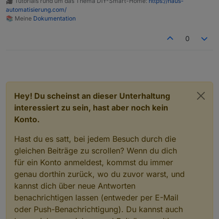
🎥 Tutorials rund um das Thema DIY-Smart-Home:
https://haus-
Baustein ersetzten, wird das Speichern-Symbol
automatisierung.com/
nicht mehr angezeigt. Ist das überhaupt der
📚 Meine
Dokumentation
richtige Baustein für diese Aufgabe? Mit dem Http
(get) Baustein funktionierts zumindest mal-wenn
0
auch die Timeout Fehler manchmal kommen.
Kurz gesagt: schiebe ich den http (post) Baustein
ins Blockly, kann nicht mehr gespeichert werden.
Hat noch wer diese Probleme?
Hey! Du scheinst an dieser Unterhaltung
interessiert zu sein, hast aber noch kein
Konto.
Hast du es satt, bei jedem Besuch durch die
gleichen Beiträge zu scrollen? Wenn du dich
für ein Konto anmeldest, kommst du immer
genau dorthin zurück, wo du zuvor warst, und
kannst dich über neue Antworten
benachrichtigen lassen (entweder per E-Mail
oder Push-Benachrichtigung). Du kannst auch