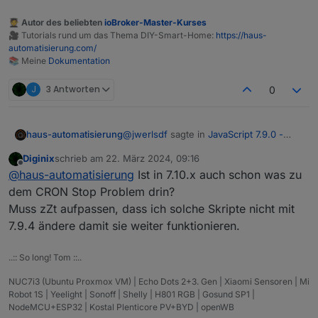
🧑‍🎓 Autor des beliebten
ioBroker-Master-Kurses
🎥 Tutorials rund um das Thema DIY-Smart-Home:
https://haus-
automatisierung.com/
📚 Meine
Dokumentation
J
3 Antworten
0
@
jwerlsdf
sagte in
JavaScript 7.9.0 -
haus-automatisierung
Neue Objekt- und HTTP-Bausteine
:
Diginix
schrieb am
22. März 2024, 09:16
zuletzt editiert von
Offline
Ich habe überall 0 ms eingetragen
@
haus-automatisierung
Ist in 7.10.x auch schon was zu
und jetzt bekomme ich wieder den
dem CRON Stop Problem drin?
Bitte mit 7.10.1 testen. Der generierte
Fehler 2000ms timeout obwohl ich
Muss zZt aufpassen, dass ich solche Skripte nicht mit
Blockly-Code hat immer einen Wert
> 0
2000 nicht eingestellt habe.
7.9.4 ändere damit sie weiter funktionieren.
generiert. Generell ist es natürlich nicht
empfehlenswert ohne Timeout zu
arbeiten. Das ist ja auch ein ziemlich
..:: So long! Tom ::..
spezieller Fall, dass Du erst einen
Response bekommst wenn die Datei
NUC7i3 (Ubuntu Proxmox VM) | Echo Dots 2+3. Gen | Xiaomi Sensoren | Mi
komplett abgespielt wurde.
Robot 1S | Yeelight | Sonoff | Shelly | H801 RGB | Gosund SP1 |
NodeMCU+ESP32 | Kostal Plenticore PV+BYD | openWB