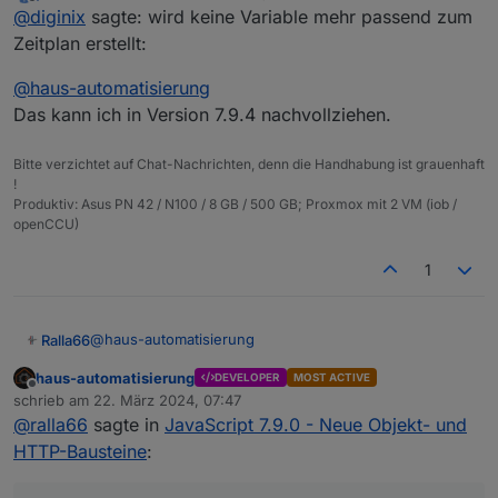
zuletzt editiert von
Offline
@
diginix
sagte: wird keine Variable mehr passend zum
Zeitplan erstellt:
@
haus-automatisierung
Das kann ich in Version 7.9.4 nachvollziehen.
Bitte verzichtet auf Chat-Nachrichten, denn die Handhabung ist grauenhaft
!
Produktiv: Asus PN 42 / N100 / 8 GB / 500 GB; Proxmox mit 2 VM (iob /
openCCU)
Selbst wenn ich den Titel im CRON ändere erscheint er
nicht in den CRON Stop Block.
1
Bestehende Skripte zeigen optisch noch zum CRON
Titel von neue Zeitplan CRON Triggern in einem
Titel passende Titel im Stop, aber es kommt auch der
komplett neuem Skript werden im Stop Block gar nicht
ReferenceError wenn man speichert.
angeboten.
@
haus-automatisierung
Ralla66
Anscheinend wird keine Variable mehr vom Typ cron
Edit: Mit 7.9.3 funktioniert es problemlos.
passend zum Zeitplan erstellt:
haus-automatisierung
DEVELOPER
MOST ACTIVE
kurz zur Info,
Offline
schrieb am
22. März 2024, 07:47
zuletzt editiert von
@
ralla66
sagte in
JavaScript 7.9.0 - Neue Objekt- und
Post geht jetzt zu den Hoymiles Wechselrichtern raus,
Limit wird in der WebUi gesetzt.
HTTP-Bausteine
:
Code 1002 war Daten falsch gesendet.
Geilomat,
Curl auf einem Windows 10 System muß Data in
Danke, Danke