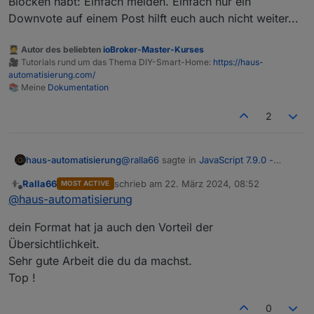
Blöcken habt: Einfach melden. Einfach nur ein
Downvote auf einem Post hilft euch auch nicht weiter...
🧑‍🎓 Autor des beliebten
ioBroker-Master-Kurses
🎥 Tutorials rund um das Thema DIY-Smart-Home:
https://haus-
automatisierung.com/
📚 Meine
Dokumentation
2
@
ralla66
sagte in
JavaScript 7.9.0 -
haus-automatisierung
Neue Objekt- und HTTP-Bausteine
:
Ralla66
schrieb am
22. März 2024, 08:52
MOST ACTIVE
zuletzt editiert von
Offline
davor gehört ja noch data= als
@
haus-automatisierung
string.
Ziemlich komisches Format... Aber auch
dein Format hat ja auch den Vorteil der
dann würde ich das JSON nicht manuell
Übersichtlichkeit.
zusammenbauen. Gerade, wenn man
Sehr gute Arbeit die du da machst.
die Parameter dynamisch setzen
möchte.
Top !
0
PS: Warum eigentlich die
Downvotes