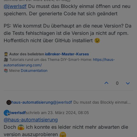
hoch gesetzt, dass ich mit dem Skript keine Probleme
zuletzt editiert von haus-automatisierung
@
jwerlsdf
Du musst das Blockly einmal öffnen und neu
mehr habe.
speichern. Der generierte Code hat sich geändert
PS: Wie kommst Du überhaupt an die neue Version? Da
die Tests fehlschlagen ist die Version ja nicht auf npm.
Hoffentlich nicht über GitHub installiert 😉
🧑‍🎓 Autor des beliebten
ioBroker-Master-Kurses
🎥 Tutorials rund um das Thema DIY-Smart-Home:
https://haus-
automatisierung.com/
📚 Meine
Dokumentation
0
@
jwerlsdf
Du musst das Blockly einmal
haus-automatisierung
öffnen und neu speichern. Der
jwerlsdf
schrieb am
23. März 2024, 08:05
J
generierte Code hat sich geändert
PS: Wie kommst Du überhaupt an die
zuletzt editiert von
Offline
@
haus-automatisierung
neue Version? Da die Tests fehlschlagen
ist die Version ja nicht auf npm.
Doch
ich konnte es leider nicht mehr abwarten die
Hoffentlich nicht über GitHub installiert
version auszuprobieren