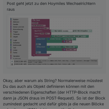
doppelten Hochzeichen gesetzt werden also
Post geht jetzt zu den Hoymiles Wechselrichtern
http://admin:blablabla@192.168.2.65/api/limit/
" data ...................... " sonst auch hier Code 1002
raus
Daten Leerfeld teste ich noch per Wireshark.
Okay, aber warum als String? Normalerweise müsstest
Du das auch als Objekt definieren können mit den
verschiedenen Eigenschaften (der HTTP-Block macht
dann ja JSON draus im POST-Request). So ist der Block
zumindest gedacht und dafür gibts ja die neuen Blöcke