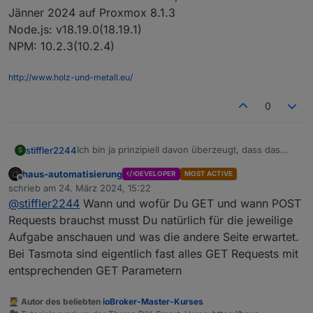
Jänner 2024 auf Proxmox 8.1.3
Node.js: v18.19.0(18.19.1)
NPM: 10.2.3(10.2.4)
http://www.holz-und-metall.eu/
0
Ich bin ja prinzipiell davon überzeugt, dass das
stiffler2244
S
größte Problem immer vor dem Monitor sitzt - aber
haus-automatisierung
DEVELOPER
MOST ACTIVE
jetzt suche ich schon ein paar Tage rum und finde
Iobroker läuft auf Ubuntu 22.04, Neuinstallation im
Offline
schrieb am
24. März 2024, 15:22
nichts.
Jänner 2024 auf Proxmox 8.1.3
zuletzt editiert von
@
stiffler2244
Wann und wofür Du GET und wann POST
Ich habe eine PV-Anlage mit Speicher - alles selbst
Node.js: v18.19.0(18.19.1)
gebaut natürlich. Ein ESP32 mit Tasmota drauf,
NPM: 10.2.3(10.2.4)
Requests brauchst musst Du natürlich für die jeweilige
steuert mir mittels PWM die Ladeleistung sodass
Aufgabe anschauen und was die andere Seite erwartet.
am Stromzähler eben nichts ins Netz geht. Mit den
Bei Tasmota sind eigentlich fast alles GET Requests mit
Sonoff Adapter (für die Tasmota Geräte) kann
entsprechenden GET Parametern
allerdings der PWM Wert nicht direkt geändert
werden. Das geschieht über einen HTTP Request,
welcher ja jetzt abläuft.
🧑‍🎓 Autor des beliebten
ioBroker-Master-Kurses
Will ich diesen Baustein durch den Http (post)