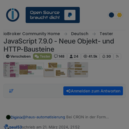
Weiter zum Inhalt
ioBroker Community Home
Deutsch
Tester
JavaScript 7.9.0 - Neue Objekt- und
HTTP-Bausteine
Verschoben
Tester
148
24
41.5k
30
Anmelden zum Antworten
@
haus-automatisierung
Bei CRON in der Form
Diginix
bekomme ich in Skripten mit 7.9.4 folgenden Fehler:
paul53
schrieb am
21. März 2024, 21:52