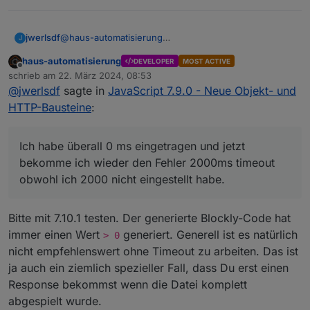
hier?
@
DOUBLED
@
JWERLSDF
Wenn ihr Schwierigkeiten mit der Beta
jwerlsdf
@
haus-automatisierung
oder den neuen Blöcken habt: Einfach
J
Ich habe überall 0 ms eingetragen und jetzt bekomme
melden. Einfach nur ein Downvote auf
haus-automatisierung
DEVELOPER
MOST ACTIVE
ich wieder den Fehler 2000ms timeout obwohl ich
einem Post hilft euch auch nicht weiter...
Offline
schrieb am
22. März 2024, 08:53
2000 nicht eingestellt habe.
zuletzt editiert von
@
jwerlsdf
sagte in
JavaScript 7.9.0 - Neue Objekt- und
HTTP-Bausteine
:
Ich habe überall 0 ms eingetragen und jetzt
bekomme ich wieder den Fehler 2000ms timeout
obwohl ich 2000 nicht eingestellt habe.
Bitte mit 7.10.1 testen. Der generierte Blockly-Code hat
immer einen Wert
generiert. Generell ist es natürlich
> 0
nicht empfehlenswert ohne Timeout zu arbeiten. Das ist
ja auch ein ziemlich spezieller Fall, dass Du erst einen
Response bekommst wenn die Datei komplett
abgespielt wurde.