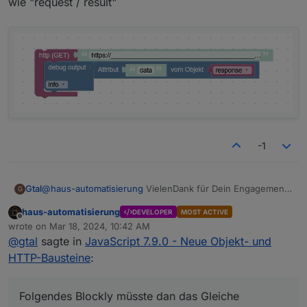
wie "request / result"
-1
@
haus-automatisierung
VielenDank für Dein Engagement
Gtal
G
und die Weiterentwicklung!
haus-automatisierung
DEVELOPER
MOST ACTIVE
Ich stand ehrlich gesagt (Laie) am Anfang auf dem
Offline
wrote on
Mar 18, 2024, 10:42 AM
Schlauch - die nachfolgenden Erklärungen haben mir nun
last edited by
@
gtal
sagte in
JavaScript 7.9.0 - Neue Objekt- und
geholfen!
Folgendes Blockly müsste dan das Gleiche auswerfen,
wie "request / result"
HTTP-Bausteine
:
Folgendes Blockly müsste dan das Gleiche