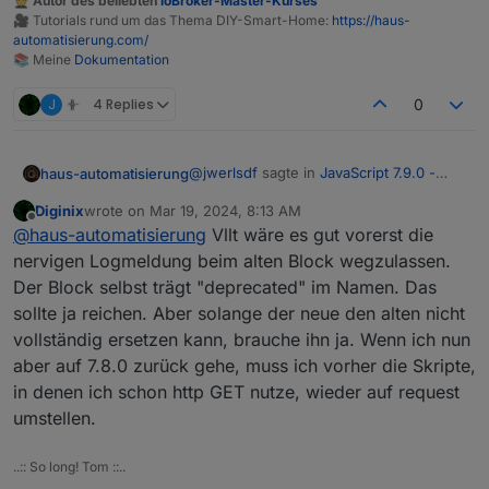
🧑‍🎓 Autor des beliebten
ioBroker-Master-Kurses
🎥 Tutorials rund um das Thema DIY-Smart-Home:
https://haus-
automatisierung.com/
📚 Meine
Dokumentation
J
4 Replies
0
@
jwerlsdf
sagte in
JavaScript 7.9.0 -
haus-automatisierung
Neue Objekt- und HTTP-Bausteine
:
Diginix
wrote on
Mar 19, 2024, 8:13 AM
last edited by
Offline
wie ich genau den http get block
@
haus-automatisierung
Vllt wäre es gut vorerst die
benutzen muss, damit ich keinen
nervigen Logmeldung beim alten Block wegzulassen.
Aktuell ist der Timeout fix auf 2000ms
timeout Fehler erhalte.
Der Block selbst trägt "deprecated" im Namen. Das
gestellt. Warum dauert es denn so lange
sollte ja reichen. Aber solange der neue den alten nicht
bis zum Response? Das ist ja eine halbe
@
diginix
sagte in
JavaScript 7.9.0 - Neue
Ewigkeit. In der nächsten Version mach
Objekt- und HTTP-Bausteine
:
vollständig ersetzen kann, brauche ihn ja. Wenn ich nun
ich den Timeout konfigurierbar.
aber auf 7.8.0 zurück gehe, muss ich vorher die Skripte,
Wie kann ich denn nun Basic Auth
in denen ich schon http GET nutze, wieder auf request
mit
http://user:pw@ip
im http GET
Wie im Ausgangspost beschrieben,
verwenden?
umstellen.
kann der Blockly-Baustein das aktuell
nicht. Nur per JavaScript. Siehe Doku
https://github.com/ioBroker/ioBroker.jav
..:: So long! Tom ::..
ascript/blob/master/docs/en/javascript.m