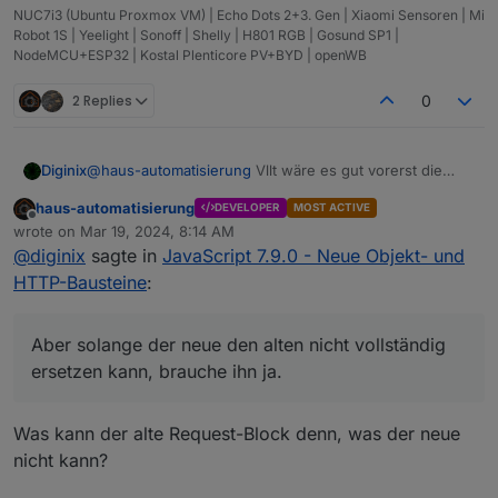
d#httpget
Ich muss mal schauen wie ich das alles
NUC7i3 (Ubuntu Proxmox VM) | Echo Dots 2+3. Gen | Xiaomi Sensoren | Mi
anbieten kann, ohne den Baustein
Robot 1S | Yeelight | Sonoff | Shelly | H801 RGB | Gosund SP1 |
komplett zu überfrachten.
NodeMCU+ESP32 | Kostal Plenticore PV+BYD | openWB
2 Replies
0
Diginix
@
haus-automatisierung
Vllt wäre es gut vorerst die
nervigen Logmeldung beim alten Block wegzulassen.
haus-automatisierung
DEVELOPER
MOST ACTIVE
Der Block selbst trägt "deprecated" im Namen. Das
Offline
wrote on
Mar 19, 2024, 8:14 AM
sollte ja reichen. Aber solange der neue den alten nicht
last edited by
@
diginix
sagte in
JavaScript 7.9.0 - Neue Objekt- und
vollständig ersetzen kann, brauche ihn ja. Wenn ich nun
aber auf 7.8.0 zurück gehe, muss ich vorher die Skripte,
HTTP-Bausteine
:
in denen ich schon http GET nutze, wieder auf request
umstellen.
Aber solange der neue den alten nicht vollständig
ersetzen kann, brauche ihn ja.
Was kann der alte Request-Block denn, was der neue
nicht kann?