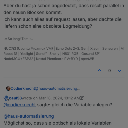
Funktioniert weiterhin.
Aber du hast ja schon angedeutet, dass result parallel in
den neuen Blöcken kommt.
Ich kann auch alles auf request lassen, aber dachte die
liefern schon eine obsolete Logmeldung?
..:: So long! Tom ::..
NUC7i3 (Ubuntu Proxmox VM) | Echo Dots 2+3. Gen | Xiaomi Sensoren | Mi
Robot 1S | Yeelight | Sonoff | Shelly | H801 RGB | Gosund SP1 |
NodeMCU+ESP32 | Kostal Plenticore PV+BYD | openWB
0
Codierknecht
@
haus-automatisierung
Kannst Du dann auch vielleicht gleich die
paul53
wrote on
Mar 18, 2024, 10:12 AM
Variable anlegen?
last edited by paul53
Mar 18, 2024, 11:17 AM
Offline
@
codierknecht
sagte: gleich die Variable anlegen?
Für unbedarfte ist es auch nicht unbedingt
intuitiv, die nötige Variable noch "von Hand"
@
haus-automatisierung
anlegen zu müssen.
Die stolpern da immer wieder drüber.
Möglichst so, dass sie optisch als lokale Variablen