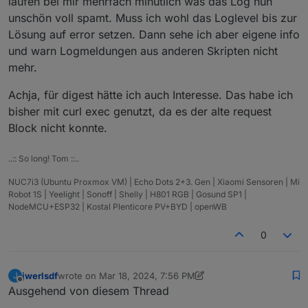
laufen bei mir mehrfach minütlich was das Log nun
Cookies), Response-Code, usw.
auswerten.
unschön voll spamt. Muss ich wohl das Loglevel bis zur
Lösung auf error setzen. Dann sehe ich aber eigene info
und warn Logmeldungen aus anderen Skripten nicht
mehr.
Achja, für digest hätte ich auch Interesse. Das habe ich
bisher mit curl exec genutzt, da es der alte request
Block nicht konnte.
..:: So long! Tom ::..
NUC7i3 (Ubuntu Proxmox VM) | Echo Dots 2+3. Gen | Xiaomi Sensoren | Mi
Robot 1S | Yeelight | Sonoff | Shelly | H801 RGB | Gosund SP1 |
NodeMCU+ESP32 | Kostal Plenticore PV+BYD | openWB
0
jwerlsdf
wrote on
Mar 18, 2024, 7:56 PM
J
last edited by jwerlsdf
Mar 18, 2024, 8:56 PM
Offline
Ausgehend von diesem Thread