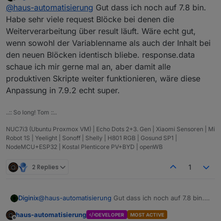
last edited by
Offline
Kannst Du dann auch vielleicht
@
haus-automatisierung
Gut dass ich noch auf 7.8 bin.
gleich die Variable anlegen?
Habe sehr viele request Blöcke bei denen die
Ja - steht noch auf ToDo dass ich mir
Weiterverarbeitung über result läuft. Wäre echt gut,
anschaue wie das in Blockly funktioniert.
wenn sowohl der Variablenname als auch der Inhalt bei
den neuen Blöcken identisch bliebe. response.data
schaue ich mir gerne mal an, aber damit alle
produktiven Skripte weiter funktionieren, wäre diese
Anpassung in 7.9.2 echt super.
..:: So long! Tom ::..
NUC7i3 (Ubuntu Proxmox VM) | Echo Dots 2+3. Gen | Xiaomi Sensoren | Mi
Robot 1S | Yeelight | Sonoff | Shelly | H801 RGB | Gosund SP1 |
NodeMCU+ESP32 | Kostal Plenticore PV+BYD | openWB
2 Replies
1
Diginix
@
haus-automatisierung
Gut dass ich noch auf 7.8 bin.
Habe sehr viele request Blöcke bei denen die
haus-automatisierung
DEVELOPER
MOST ACTIVE
Weiterverarbeitung über result läuft. Wäre echt gut,