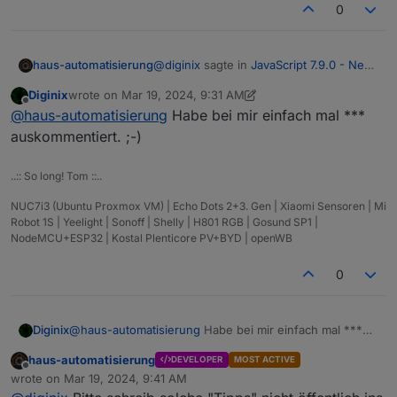
0
@
diginix
sagte in
JavaScript 7.9.0 - Neue
haus-automatisierung
Objekt- und HTTP-Bausteine
:
Diginix
wrote on
Mar 19, 2024, 9:31 AM
last edited by Diginix
Mar 19, 2024, 11:30 AM
Offline
Beim request Block funktionieren
@
haus-automatisierung
Habe bei mir einfach mal ***
URLs mit user:pw@ip.
auskommentiert. ;-)
Ah, stimmt die request lib kann das
sogar. Hab ich so noch nie verwendet.
..:: So long! Tom ::..
https://www.npmjs.com/package/reques
Das Problem ist, dass das request-Paket
t#http-authentication
seit Jahren deprecated ist (letztes
NUC7i3 (Ubuntu Proxmox VM) | Echo Dots 2+3. Gen | Xiaomi Sensoren | Mi
Update vor 4 Jahren!) und eigentlich
Sonst bleib erstmal auf der stable-
Robot 1S | Yeelight | Sonoff | Shelly | H801 RGB | Gosund SP1 |
endlich mal einen sauberen cut haben
Version bis basicAuth im Blockly
NodeMCU+ESP32 | Kostal Plenticore PV+BYD | openWB
möchte. Die Leute beschweren sich ja
verfügbar ist.
As of Feb 11th 2020, request is fully
auch ständig über die deprecated-
0
deprecated. No new changes are
Warnings bei der Adapter-Installation.
expected land. In fact, none have
landed for some time.
Diginix
@
haus-automatisierung
Habe bei mir einfach mal ***
auskommentiert. ;-)
haus-automatisierung
DEVELOPER
MOST ACTIVE
Offline
wrote on
Mar 19, 2024, 9:41 AM
last edited by