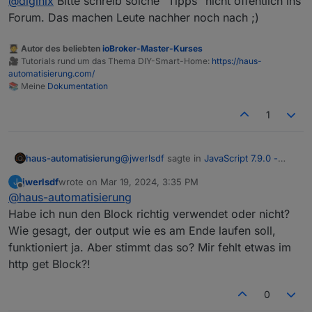
@
diginix
Bitte schreib solche "Tipps" nicht öffentlich ins
Forum. Das machen Leute nachher noch nach ;)
🧑‍🎓 Autor des beliebten
ioBroker-Master-Kurses
🎥 Tutorials rund um das Thema DIY-Smart-Home:
https://haus-
automatisierung.com/
📚 Meine
Dokumentation
1
@
jwerlsdf
sagte in
JavaScript 7.9.0 -
haus-automatisierung
Neue Objekt- und HTTP-Bausteine
:
jwerlsdf
wrote on
Mar 19, 2024, 3:35 PM
J
last edited by
Offline
@
haus-automatisierung
wie ich genau den http get block
benutzen muss, damit ich keinen
Habe ich nun den Block richtig verwendet oder nicht?
Aktuell ist der Timeout fix auf 2000ms
timeout Fehler erhalte.
Wie gesagt, der output wie es am Ende laufen soll,
gestellt. Warum dauert es denn so lange
funktioniert ja. Aber stimmt das so? Mir fehlt etwas im
bis zum Response? Das ist ja eine halbe
@
diginix
sagte in
JavaScript 7.9.0 - Neue
Ewigkeit. In der nächsten Version mach
Objekt- und HTTP-Bausteine
:
http get Block?!
ich den Timeout konfigurierbar.
Wie kann ich denn nun Basic Auth
0
mit
http://user:pw@ip
im http GET
Wie im Ausgangspost beschrieben,
verwenden?