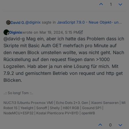
1
@
diginix
sagte in
JavaScript 7.9.0 - Neue Objekt- und
David G.
HTTP-Bausteine
:
Diginix
wrote on
Mar 19, 2024, 5:15 PM
last edited by Diginix
Mar 19, 2024, 6:16 PM
Offline
Vllt wäre es gut vorerst die nervigen
@david-g Mag ein, aber ich hatte das Problem dass ich
Logmeldung beim alten Block wegzulassen.
Skripte mit Basic Auth GET mehrfach pro Minute auf
Fände ich kontraproduktiv.
den neuen Block umstellen wollte, was nicht geht. Nach
Leute die das hier nicht lesen, und nicht regelmäßig
Rückstellung auf den request fliegen dann >1000
den Baustein benötigen bemerken es so ggf nicht
und verpassen die Gelegenheit was anzupassen.
Logzeilen. Hab aber ja nun eine Lösung für mich. Mit
7.9.2 und gemischtem Betrieb von request und http get
Blöcken.
..:: So long! Tom ::..
NUC7i3 (Ubuntu Proxmox VM) | Echo Dots 2+3. Gen | Xiaomi Sensoren | Mi
Robot 1S | Yeelight | Sonoff | Shelly | H801 RGB | Gosund SP1 |
NodeMCU+ESP32 | Kostal Plenticore PV+BYD | openWB
0