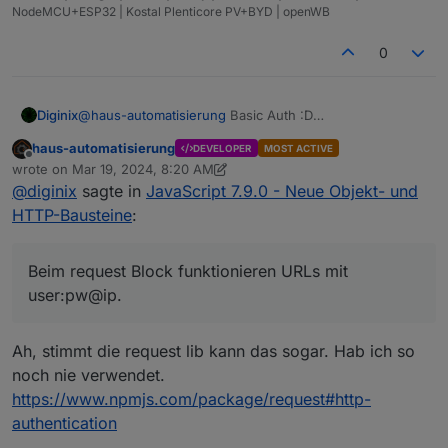
NodeMCU+ESP32 | Kostal Plenticore PV+BYD | openWB
0
Diginix
@
haus-automatisierung
Basic Auth :D
Beim request Block funktionieren URLs mit user:pw@ip.
haus-automatisierung
DEVELOPER
MOST ACTIVE
Beim neuen funktioniert das nicht.
Offline
wrote on
Mar 19, 2024, 8:20 AM
K.a. was du meinst, dass das mit JS gemacht werden
last edited by haus-automatisierung
Mar 19, 2024, 9:20 AM
@
diginix
sagte in
JavaScript 7.9.0 - Neue Objekt- und
muss. Demnach ist es aber komplizierter mit dem neuen
Block.
HTTP-Bausteine
:
Beim request Block funktionieren URLs mit
user:pw@ip.
Ah, stimmt die request lib kann das sogar. Hab ich so
noch nie verwendet.
https://www.npmjs.com/package/request#http-
authentication