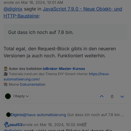
Offline
wrote on
Mar 18, 2024, 10:01 AM
wenn sowohl der Variablenname als auch der Inhalt bei
last edited by
@
diginix
sagte in
JavaScript 7.9.0 - Neue Objekt- und
den neuen Blöcken identisch bliebe. response.data
schaue ich mir gerne mal an, aber damit alle
HTTP-Bausteine
:
produktiven Skripte weiter funktionieren, wäre diese
Anpassung in 7.9.2 echt super.
Gut dass ich noch auf 7.8 bin.
Total egal, den Request-Block gibts in den neueren
Versionen ja auch noch. Funktioniert weiterhin.
🧑‍🎓 Autor des beliebten
ioBroker-Master-Kurses
🎥 Tutorials rund um das Thema DIY-Smart-Home:
https://haus-
automatisierung.com/
📚 Meine
Dokumentation
1 Reply
0
Diginix
@
haus-automatisierung
Gut dass ich noch auf 7.8 bin.
Habe sehr viele request Blöcke bei denen die
paul53
wrote on
Mar 18, 2024, 10:02 AM
Weiterverarbeitung über result läuft. Wäre echt gut,
last edited by paul53
Mar 18, 2024, 11:08 AM
Offline