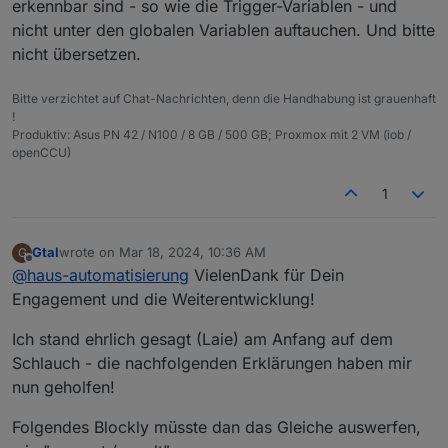
erkennbar sind - so wie die Trigger-Variablen - und
nicht unter den globalen Variablen auftauchen. Und bitte
nicht übersetzen.
Bitte verzichtet auf Chat-Nachrichten, denn die Handhabung ist grauenhaft
!
Produktiv: Asus PN 42 / N100 / 8 GB / 500 GB; Proxmox mit 2 VM (iob /
openCCU)
1
Gtal
wrote on
Mar 18, 2024, 10:36 AM
G
last edited by
Offline
@
haus-automatisierung
VielenDank für Dein
Engagement und die Weiterentwicklung!
Ich stand ehrlich gesagt (Laie) am Anfang auf dem
Schlauch - die nachfolgenden Erklärungen haben mir
nun geholfen!
Folgendes Blockly müsste dan das Gleiche auswerfen,