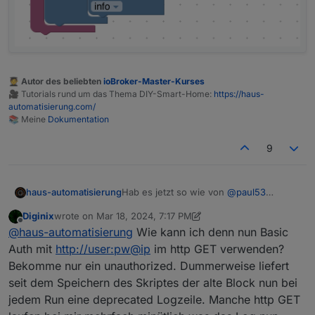
🧑‍🎓 Autor des beliebten
ioBroker-Master-Kurses
🎥 Tutorials rund um das Thema DIY-Smart-Home:
https://haus-
automatisierung.com/
📚 Meine
Dokumentation
9
Hab es jetzt so wie von
@
paul53
haus-automatisierung
empfohlen umgesetzt (ohne "richtige"
Diginix
wrote on
Mar 18, 2024, 7:17 PM
Variable) unter Variablen - wie bei
last edited by Diginix
Mar 18, 2024, 8:18 PM
Offline
@
haus-automatisierung
Wie kann ich denn nun Basic
Triggern:
Auth mit
http://user:pw@ip
im http GET verwenden?
Bekomme nur ein unauthorized. Dummerweise liefert
seit dem Speichern des Skriptes der alte Block nun bei
Über den neuen Baustein kann man
jedem Run eine deprecated Logzeile. Manche http GET
dann ggf. auch HTTP-Header (z.B.