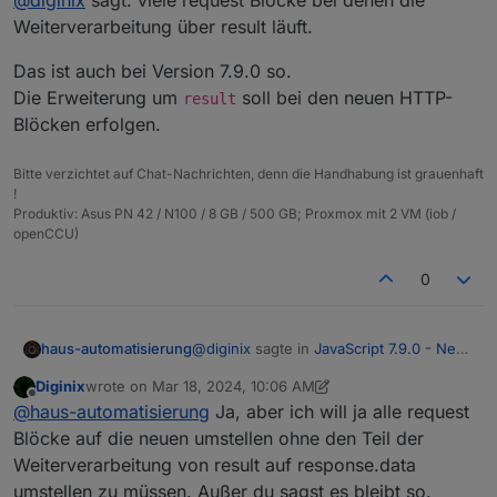
@
diginix
sagt: viele request Blöcke bei denen die
wenn sowohl der Variablenname als auch der Inhalt bei
den neuen Blöcken identisch bliebe. response.data
Weiterverarbeitung über result läuft.
schaue ich mir gerne mal an, aber damit alle
produktiven Skripte weiter funktionieren, wäre diese
Das ist auch bei Version 7.9.0 so.
Anpassung in 7.9.2 echt super.
Die Erweiterung um
soll bei den neuen HTTP-
result
Blöcken erfolgen.
Bitte verzichtet auf Chat-Nachrichten, denn die Handhabung ist grauenhaft
!
Produktiv: Asus PN 42 / N100 / 8 GB / 500 GB; Proxmox mit 2 VM (iob /
openCCU)
0
@
diginix
sagte in
JavaScript 7.9.0 - Neue
haus-automatisierung
Objekt- und HTTP-Bausteine
:
Diginix
wrote on
Mar 18, 2024, 10:06 AM
last edited by Diginix
Mar 18, 2024, 11:07 AM
Offline
Gut dass ich noch auf 7.8 bin.
@
haus-automatisierung
Ja, aber ich will ja alle request
Blöcke auf die neuen umstellen ohne den Teil der
Weiterverarbeitung von result auf response.data
Total egal, den Request-Block gibts in
den neueren Versionen ja auch noch.
umstellen zu müssen. Außer du sagst es bleibt so.