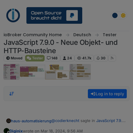
Skip to content
ioBroker Community Home
Deutsch
Tester
JavaScript 7.9.0 - Neue Objekt- und
HTTP-Bausteine
Moved
Tester
148
24
41.7k
30
Log in to reply
@
codierknecht
sagte in
JavaScript 7.9.0
haus-automatisierung
- Neue Objekt- und HTTP-Bausteine
:
Diginix
wrote on
Mar 18, 2024, 9:56 AM