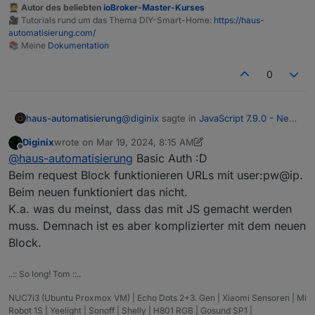
🧑‍🎓 Autor des beliebten
ioBroker-Master-Kurses
🎥 Tutorials rund um das Thema DIY-Smart-Home:
https://haus-
automatisierung.com/
📚 Meine
Dokumentation
0
@
diginix
sagte in
JavaScript 7.9.0 - Neue
haus-automatisierung
Objekt- und HTTP-Bausteine
:
Diginix
wrote on
Mar 19, 2024, 8:15 AM
last edited by Diginix
Mar 19, 2024, 9:17 AM
Offline
Aber solange der neue den alten
@
haus-automatisierung
Basic Auth :D
nicht vollständig ersetzen kann,
Beim request Block funktionieren URLs mit user:pw@ip.
Was kann der alte Request-Block denn,
brauche ihn ja.
Beim neuen funktioniert das nicht.
was der neue nicht kann?
K.a. was du meinst, dass das mit JS gemacht werden
muss. Demnach ist es aber komplizierter mit dem neuen
Block.
..:: So long! Tom ::..
NUC7i3 (Ubuntu Proxmox VM) | Echo Dots 2+3. Gen | Xiaomi Sensoren | Mi
Robot 1S | Yeelight | Sonoff | Shelly | H801 RGB | Gosund SP1 |