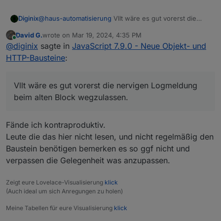
kann der Blockly-Baustein das aktuell
nicht. Nur per JavaScript. Siehe Doku
https://github.com/ioBroker/ioBroker.jav
Diginix
@
haus-automatisierung
Vllt wäre es gut vorerst die
ascript/blob/master/docs/en/javascript.m
nervigen Logmeldung beim alten Block wegzulassen.
David G.
wrote on
Mar 19, 2024, 4:35 PM
d#httpget
Ich muss mal schauen wie ich das alles
Der Block selbst trägt "deprecated" im Namen. Das
last edited by
Online
@
diginix
sagte in
JavaScript 7.9.0 - Neue Objekt- und
anbieten kann, ohne den Baustein
sollte ja reichen. Aber solange der neue den alten nicht
komplett zu überfrachten.
vollständig ersetzen kann, brauche ihn ja. Wenn ich nun
HTTP-Bausteine
:
aber auf 7.8.0 zurück gehe, muss ich vorher die Skripte,
in denen ich schon http GET nutze, wieder auf request
umstellen.
Vllt wäre es gut vorerst die nervigen Logmeldung
beim alten Block wegzulassen.
Fände ich kontraproduktiv.
Leute die das hier nicht lesen, und nicht regelmäßig den
Baustein benötigen bemerken es so ggf nicht und
verpassen die Gelegenheit was anzupassen.
Zeigt eure Lovelace-Visualisierung
klick
(Auch ideal um sich Anregungen zu holen)
Meine Tabellen für eure Visualisierung
klick