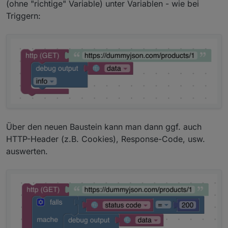
(ohne "richtige" Variable) unter Variablen - wie bei
dann aber so nicht mehr nötig sein.
Triggern:
PS: Wenn Du noch ganz am Anfang
stehst, würde ich auf den stable-
Versionen bleiben.
Über den neuen Baustein kann man dann ggf. auch
HTTP-Header (z.B. Cookies), Response-Code, usw.
auswerten.