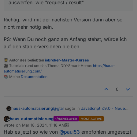
auswerfen, wie "request / result"
Richtig, wird mit der nächsten Version dann aber so
nicht mehr nötig sein.
PS: Wenn Du noch ganz am Anfang stehst, würde ich
auf den stable-Versionen bleiben.
🧑‍🎓 Autor des beliebten
ioBroker-Master-Kurses
🎥 Tutorials rund um das Thema DIY-Smart-Home:
https://haus-
automatisierung.com/
📚 Meine
Dokumentation
0
@
gtal
sagte in
JavaScript 7.9.0 - Neue
haus-automatisierung
Objekt- und HTTP-Bausteine
:
haus-automatisierung
DEVELOPER
MOST ACTIVE
Offline
Folgendes Blockly müsste dan das
wrote on
Mar 18, 2024, 11:18 AM
last edited by haus-automatisierung
Mar 18, 2024, 12:26 PM
Gleiche auswerfen, wie "request /
Hab es jetzt so wie von
@
paul53
empfohlen umgesetzt
Richtig, wird mit der nächsten Version
result"