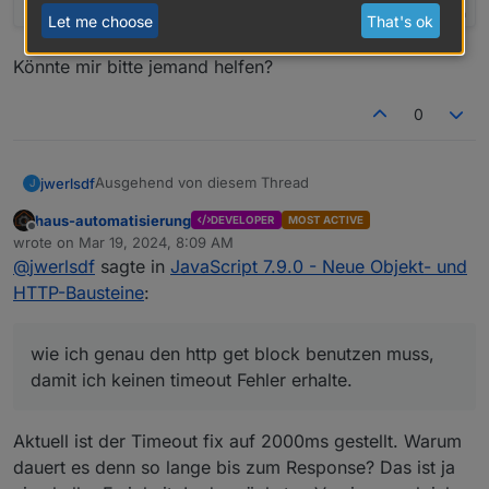
Let me choose
That's ok
Könnte mir bitte jemand helfen?
0
Ausgehend von diesem Thread
jwerlsdf
J
haus-automatisierung
DEVELOPER
MOST ACTIVE
Offline
wrote on
Mar 19, 2024, 8:09 AM
last edited by
möchte ich hier noch einmal nachfragen, wie ich
@
jwerlsdf
sagte in
JavaScript 7.9.0 - Neue Objekt- und
genau den http get block benutzen muss, damit ich
HTTP-Bausteine
:
keinen
Fehler erhalte.
wie ich genau den http get block benutzen muss,
damit ich keinen timeout Fehler erhalte.
Aktuell ist der Timeout fix auf 2000ms gestellt. Warum
dauert es denn so lange bis zum Response? Das ist ja