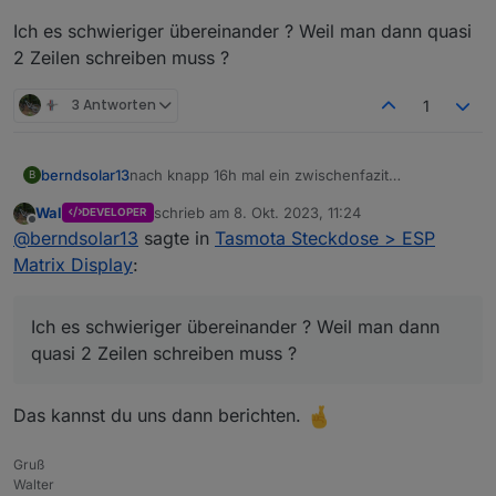
Ich es schwieriger übereinander ? Weil man dann quasi
2 Zeilen schreiben muss ?
3 Antworten
1
nach knapp 16h mal ein zwischenfazit
berndsolar13
B
Das Ding läuft echt super, bisher keine Fehler
Wal
schrieb am
8. Okt. 2023, 11:24
DEVELOPER
festgestellt.
zuletzt editiert von
Offline
@
berndsolar13
sagte in
Tasmota Steckdose > ESP
Da aber eben sie Sonne raus kam, und der Zähler
dann -125 W meldete, fing das Ding an den
Matrix Display
:
Scrollmodus zu aktivieren.
Ich es schwieriger übereinander ? Weil man dann
quasi 2 Zeilen schreiben muss ?
Das kannst du uns dann berichten.
Gruß
Walter
Da es nun mehr platz brauchte, wie das Display