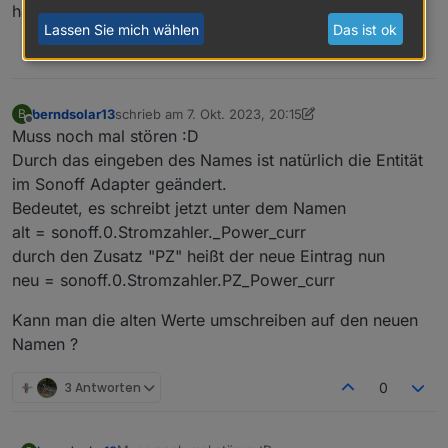
happy :)
Lassen Sie mich wählen
Das ist ok
0
berndsolar13
schrieb am
7. Okt. 2023, 20:15
B
zuletzt editiert von berndsolar13
10. Juli 2023, 22:16
Offline
Muss noch mal stören :D
Durch das eingeben des Names ist natürlich die Entität
im Sonoff Adapter geändert.
Bedeutet, es schreibt jetzt unter dem Namen
alt = sonoff.0.Stromzahler._Power_curr
durch den Zusatz "PZ" heißt der neue Eintrag nun
neu = sonoff.0.Stromzahler.PZ_Power_curr
Kann man die alten Werte umschreiben auf den neuen
Namen ?
3 Antworten
0