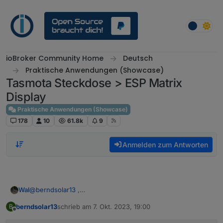
Weiter zum Inhalt
ioBroker Community Home
Deutsch
Praktische Anwendungen (Showcase)
Tasmota Steckdose > ESP Matrix
Display
Praktische Anwendungen (Showcase)
178
10
61.8k
9
Anmelden zum Antworten
@
berndsolar13
,
Wal
ändere den Namen von Power_curr in P mal um.
berndsolar13
schrieb am
7. Okt. 2023, 19:00
B
>D

zuletzt editiert von
Offline
g:pcur=0
