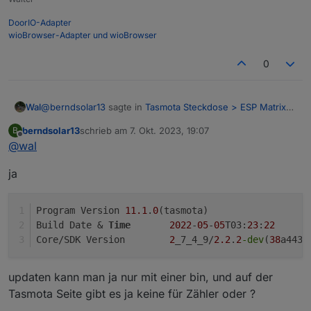
DoorIO-Adapter
wioBrowser-Adapter und wioBrowser
0
@
berndsolar13
sagte in
Tasmota Steckdose > ESP Matrix
Wal
Display
:
berndsolar13
schrieb am
7. Okt. 2023, 19:07
B
zuletzt editiert von
Offline
@
wal
@
wal
Hä, das ist doch auch Tasmota
in dem Brief der dabei lag stand damals, keines falls
ja
updaten, sonst ist er tot :D
Oder gibt es die FW irgendwo zum Download ?
Program Version	
11.1
.
0
(tasmota)
Build Date & 
Time
2022
-
05
-
05
T03:
23
:
22
Core/SDK Version	
2
_7_4_9/
2.2
.
2
-dev
(
38
a443e
updaten kann man ja nur mit einer bin, und auf der
Tasmota Seite gibt es ja keine für Zähler oder ?