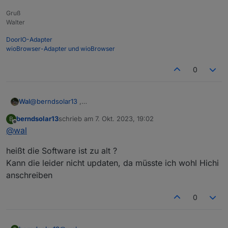
Gruß
Walter
DoorIO-Adapter
wioBrowser-Adapter und wioBrowser
0
@
berndsolar13
,
Wal
das ist sehr wichtig, ohne
berndsolar13
schrieb am
7. Okt. 2023, 19:02
B
zuletzt editiert von
Offline
@
wal
geht es nicht
heißt die Software ist zu alt ?
Kann die leider nicht updaten, da müsste ich wohl Hichi
anschreiben
0