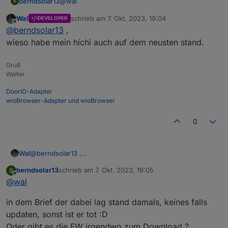
@
wal
berndsolar13
B
Wal
schrieb am
7. Okt. 2023, 19:04
DEVELOPER
heißt die Software ist zu alt ?
zuletzt editiert von
Offline
@
berndsolar13
,
Kann die leider nicht updaten, da müsste ich
wohl Hichi anschreiben
wieso habe mein hichi auch auf dem neusten stand.
Gruß
Walter
DoorIO-Adapter
wioBrowser-Adapter und wioBrowser
0
Wal
@
berndsolar13
,
wieso habe mein hichi auch auf dem neusten stand.
berndsolar13
schrieb am
7. Okt. 2023, 19:05
B
zuletzt editiert von
Offline
@
wal
in dem Brief der dabei lag stand damals, keines falls
updaten, sonst ist er tot :D
Oder gibt es die FW irgendwo zum Download ?