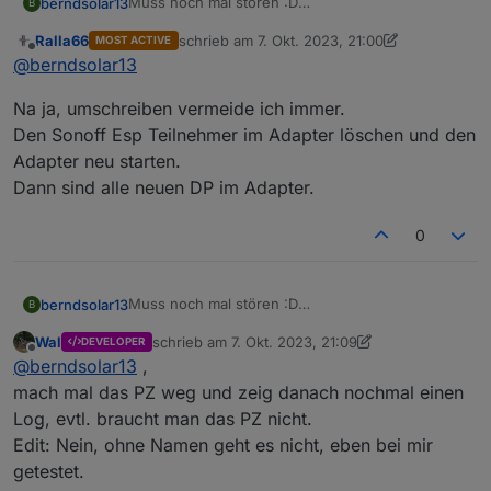
Muss noch mal stören :D
berndsolar13
B
Durch das eingeben des Names ist natürlich die
Ralla66
schrieb am
7. Okt. 2023, 21:00
MOST ACTIVE
Entität im Sonoff Adapter geändert.
Kann man die alten Werte umschreiben auf den
zuletzt editiert von Ralla66
10. Juli 2023, 23:01
Offline
@
berndsolar13
Bedeutet, es schreibt jetzt unter dem Namen
neuen Namen ?
alt = sonoff.0.Stromzahler._Power_curr
Na ja, umschreiben vermeide ich immer.
durch den Zusatz "PZ" heißt der neue Eintrag
nun
Den Sonoff Esp Teilnehmer im Adapter löschen und den
neu = sonoff.0.Stromzahler.PZ_Power_curr
Adapter neu starten.
Dann sind alle neuen DP im Adapter.
0
Muss noch mal stören :D
berndsolar13
B
Durch das eingeben des Names ist natürlich die
Wal
schrieb am
7. Okt. 2023, 21:09
DEVELOPER
Entität im Sonoff Adapter geändert.
Kann man die alten Werte umschreiben auf den
zuletzt editiert von Wal
10. Juli 2023, 23:32
Offline
@
berndsolar13
,
Bedeutet, es schreibt jetzt unter dem Namen
neuen Namen ?
alt = sonoff.0.Stromzahler._Power_curr
mach mal das PZ weg und zeig danach nochmal einen
durch den Zusatz "PZ" heißt der neue Eintrag
Log, evtl. braucht man das PZ nicht.
nun
Edit: Nein, ohne Namen geht es nicht, eben bei mir
neu = sonoff.0.Stromzahler.PZ_Power_curr
getestet.