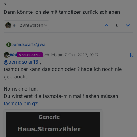
?
Dann könnte ich sie mit tamotizer zurück schieben
2 Antworten
0
@
wal
berndsolar13
B
Wal
schrieb am
7. Okt. 2023, 19:17
DEVELOPER
kann man vorher die alte "notfalls" auslesen und
zuletzt editiert von
Offline
@
berndsolar13
,
sichern ?
Dann könnte ich sie mit tamotizer zurück
tasmotizer kann das doch oder ? habe ich noch nie
schieben
gebraucht.
No risk no fun.
Du wirst erst die tasmota-minimal flashen müssen
tasmota.bin.gz