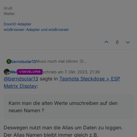
Gruß
Walter
DoorIO-Adapter
wioBrowser-Adapter und wioBrowser
0
Muss noch mal stören :D
berndsolar13
B
Durch das eingeben des Names ist natürlich die
Wal
schrieb am
7. Okt. 2023, 21:39
DEVELOPER
Entität im Sonoff Adapter geändert.
Kann man die alten Werte umschreiben auf den
zuletzt editiert von
Offline
@
berndsolar13
sagte in
Tasmota Steckdose > ESP
Bedeutet, es schreibt jetzt unter dem Namen
neuen Namen ?
alt = sonoff.0.Stromzahler._Power_curr
Matrix Display
:
durch den Zusatz "PZ" heißt der neue Eintrag
nun
neu = sonoff.0.Stromzahler.PZ_Power_curr
Kann man die alten Werte umschreiben auf den
neuen Namen ?
Deswegen nutzt man die Alias um Daten zu loggen.
Der Alias Namen bleibt immer gleich z.B.