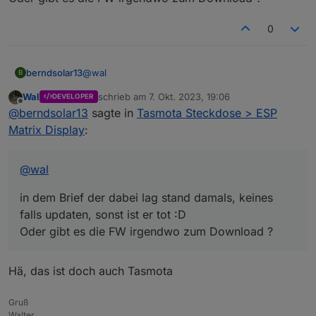
0
@
wal
berndsolar13
B
Wal
schrieb am
7. Okt. 2023, 19:06
DEVELOPER
in dem Brief der dabei lag stand damals, keines
zuletzt editiert von
Offline
@
berndsolar13
sagte in
Tasmota Steckdose > ESP
falls updaten, sonst ist er tot :D
Oder gibt es die FW irgendwo zum Download ?
Matrix Display
:
@
wal
in dem Brief der dabei lag stand damals, keines
falls updaten, sonst ist er tot :D
Oder gibt es die FW irgendwo zum Download ?
Hä, das ist doch auch Tasmota
Gruß
Walter