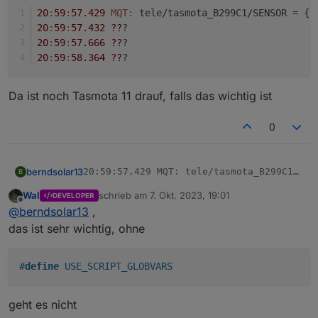
>B

20
:
59
:
57.429
MQT:
 tele/tasmota_B299C1/SENSOR = {
"
=>sensor53 r

20
:
59
:
57.432
??
?
;Set teleperiod to 20sec  

20
:
59
:
57.666
??
?
tper=10

20
:
59
:
58.364
??
?
>T

pcur=PZ#P

print %0P%

Da ist noch Tasmota 11 drauf, falls das wichtig ist
>M 1

+1,3,s,0,9600,PZ

0
1,77070100010800ff@1000,Verbrauch,kWh,Total_in,4

1,77070100020800ff@1000,Eingespeist,KWh,Total_out
1,77070100100700ff@1,akt. Verbrauch,W,P,0

berndsolar13
20:59:57.429 MQT: tele/tasmota_B299C1/SEN
B
20:59:57.432 ???

Wal
schrieb am
7. Okt. 2023, 19:01
Da ist noch Tasmota 11 drauf, falls das wichtig ist
DEVELOPER
20:59:57.666 ???

zuletzt editiert von
Offline
@
berndsolar13
,
das ist sehr wichtig, ohne
#
define
 USE_SCRIPT_GLOBVARS
geht es nicht