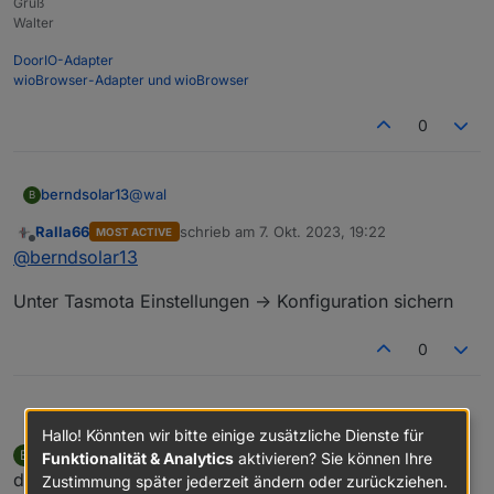
Gruß
Walter
DoorIO-Adapter
wioBrowser-Adapter und wioBrowser
0
@
wal
berndsolar13
B
Ralla66
schrieb am
7. Okt. 2023, 19:22
MOST ACTIVE
kann man vorher die alte "notfalls" auslesen und
zuletzt editiert von
Offline
@
berndsolar13
sichern ?
Dann könnte ich sie mit tamotizer zurück
Unter Tasmota Einstellungen -> Konfiguration sichern
schieben
0
@
berndsolar13
Ralla66
Hallo! Könnten wir bitte einige zusätzliche Dienste für
berndsolar13
schrieb am
7. Okt. 2023, 19:55
B
Funktionalität & Analytics
aktivieren? Sie können Ihre
Unter Tasmota Einstellungen -> Konfiguration sichern
zuletzt editiert von
Offline
danke läuft nun, werte landen auf dem Display, bin nun
Zustimmung später jederzeit ändern oder zurückziehen.