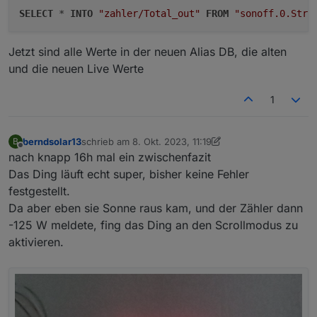
SELECT
 * 
INTO
"zahler/Total_out"
FROM
"sonoff.0.Stro
Jetzt sind alle Werte in der neuen Alias DB, die alten
und die neuen Live Werte
1
berndsolar13
schrieb am
8. Okt. 2023, 11:19
B
zuletzt editiert von berndsolar13
10. Aug. 2023, 13:25
Offline
nach knapp 16h mal ein zwischenfazit
Das Ding läuft echt super, bisher keine Fehler
festgestellt.
Da aber eben sie Sonne raus kam, und der Zähler dann
-125 W meldete, fing das Ding an den Scrollmodus zu
aktivieren.