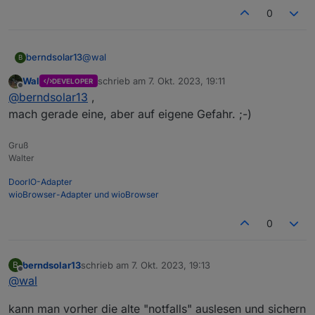
0
@
wal
berndsolar13
B
Wal
schrieb am
7. Okt. 2023, 19:11
DEVELOPER
ja
zuletzt editiert von
Offline
@
berndsolar13
,
Program Version	11.1.0(tasmota)

mach gerade eine, aber auf eigene Gefahr. ;-)
Build Date & Time	2022-05-05T03:23:2
updaten kann man ja nur mit einer bin, und auf
Gruß
der Tasmota Seite gibt es ja keine für Zähler oder
Walter
?
DoorIO-Adapter
wioBrowser-Adapter und wioBrowser
0
berndsolar13
schrieb am
7. Okt. 2023, 19:13
B
zuletzt editiert von
Offline
@
wal
kann man vorher die alte "notfalls" auslesen und sichern