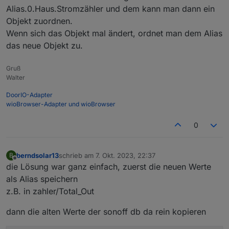
Alias.0.Haus.Stromzähler und dem kann man dann ein
Objekt zuordnen.
Wenn sich das Objekt mal ändert, ordnet man dem Alias
das neue Objekt zu.
Gruß
Walter
DoorIO-Adapter
wioBrowser-Adapter und wioBrowser
0
berndsolar13
schrieb am
7. Okt. 2023, 22:37
B
zuletzt editiert von
Offline
die Lösung war ganz einfach, zuerst die neuen Werte
als Alias speichern
z.B. in zahler/Total_Out
dann die alten Werte der sonoff db da rein kopieren