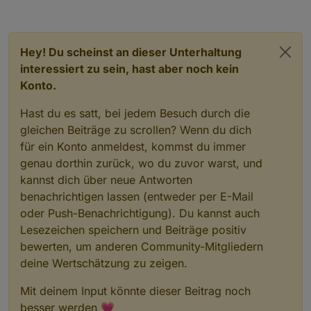
Daher hab ich im Script erstmal das Leerzeichen
Ich plane eventuell 2 Displays übereinander zu
zwischen der Variable und dem W für Watt
bauen.
entfernt.
Oben der Wert für den Zähler, darunter der
Ich es schwieriger übereinander ? Weil man dann
Livewert der Steckdose mit dem Balkonkraftwerk.
Hey! Du scheinst an dieser Unterhaltung
quasi 2 Zeilen schreiben muss ?
interessiert zu sein, hast aber noch kein
Konto.
Hast du es satt, bei jedem Besuch durch die
gleichen Beiträge zu scrollen? Wenn du dich
für ein Konto anmeldest, kommst du immer
genau dorthin zurück, wo du zuvor warst, und
kannst dich über neue Antworten
benachrichtigen lassen (entweder per E-Mail
oder Push-Benachrichtigung). Du kannst auch
Lesezeichen speichern und Beiträge positiv
bewerten, um anderen Community-Mitgliedern
deine Wertschätzung zu zeigen.
Mit deinem Input könnte dieser Beitrag noch
besser werden 💗