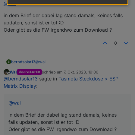
Offline
@
wal
in dem Brief der dabei lag stand damals, keines falls
updaten, sonst ist er tot :D
Oder gibt es die FW irgendwo zum Download ?
0
@
wal
berndsolar13
B
Wal
schrieb am
7. Okt. 2023, 19:06
DEVELOPER
in dem Brief der dabei lag stand damals, keines
zuletzt editiert von
Offline
@
berndsolar13
sagte in
Tasmota Steckdose > ESP
falls updaten, sonst ist er tot :D
Oder gibt es die FW irgendwo zum Download ?
Matrix Display
:
@
wal
in dem Brief der dabei lag stand damals, keines
falls updaten, sonst ist er tot :D
Oder gibt es die FW irgendwo zum Download ?