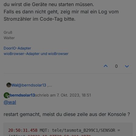
hab den pcur mit eingebaut, den du beim Zähler
>D

du wirst die Geräte neu starten müssen.
genannt hat
g:pcur=0

Falls es dann nicht geht, zeig mir mal ein Log vom
to ist die Tasmota Steckdose, die klappt
g:to=0

Stromzähler im Code-Tag bitte.
pcur der Zähler
step=0

In der Weboberfläche schaut es so aus
Stkd 21.00 kWh
>S

Gruß
Zahler 0.00 kWh
Walter
if upsecs%10==0 {

Der Werte der Steckdose wurde auch dort
  step+=1

DoorIO-Adapter
angezeigt
  switch step  

wioBrowser-Adapter und wioBrowser
  case 1

    ->DisplayText %0pcur% w

0
  case 2

    ->DisplayText %0to% W

    step=0

  ends 

Wal
@
berndsolar13
,
}

du wirst die Geräte neu starten müssen.
berndsolar13
schrieb am
7. Okt. 2023, 18:51
B
>W

Falls es dann nicht geht, zeig mir mal ein Log vom
zuletzt editiert von
Offline
@
wal
Stkd{m} %to% kWh

Stromzähler im Code-Tag bitte.
restart gemacht, meist du diese zeile aus der Konsole ?
20
:
50
:
31.458
MQT: tele/tasmota_B299C1/SENSOR =