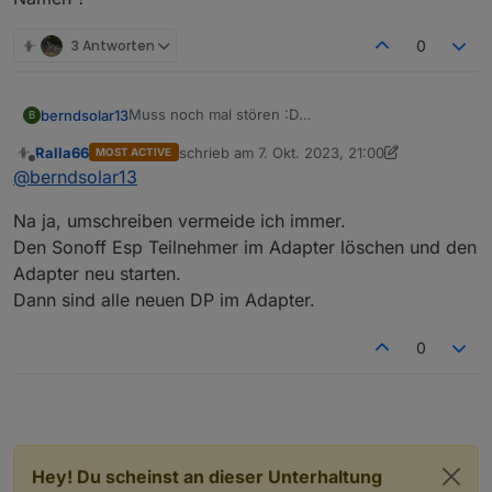
3 Antworten
0
Muss noch mal stören :D
berndsolar13
B
Durch das eingeben des Names ist natürlich die
Ralla66
schrieb am
7. Okt. 2023, 21:00
MOST ACTIVE
Entität im Sonoff Adapter geändert.
Kann man die alten Werte umschreiben auf den
zuletzt editiert von Ralla66
10. Juli 2023, 23:01
Offline
@
berndsolar13
Bedeutet, es schreibt jetzt unter dem Namen
neuen Namen ?
alt = sonoff.0.Stromzahler._Power_curr
Na ja, umschreiben vermeide ich immer.
durch den Zusatz "PZ" heißt der neue Eintrag
nun
Den Sonoff Esp Teilnehmer im Adapter löschen und den
neu = sonoff.0.Stromzahler.PZ_Power_curr
Adapter neu starten.
Dann sind alle neuen DP im Adapter.
0
Hey! Du scheinst an dieser Unterhaltung