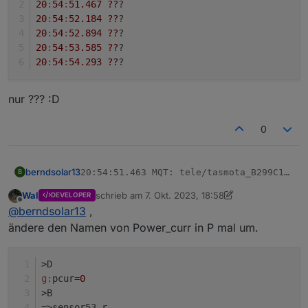
20
:
54
:
51.467
??
? 
;Set teleperiod to 20sec  

20
:
54
:
52.184
??
? 
tper=10

20
:
54
:
52.894
??
? 
>T

20
:
54
:
53.585
??
? 
pcur=PZ#Power_curr 

20
:
54
:
54.293
??
?
print %0pcur%

>M 1

+1,3,s,0,9600,PZ

nur ??? :D
1,77070100010800ff@1000,Verbrauch,kWh,Total_in,4

1,77070100020800ff@1000,Eingespeist,KWh,Total_out
0
1,77070100100700ff@1,akt. Verbrauch,W,Power_curr,
berndsolar13
20:54:51.463 MQT: tele/tasmota_B299C1/SEN
B
20:54:51.467 ??? 

Wal
schrieb am
7. Okt. 2023, 18:58
nur ??? :D
DEVELOPER
20:54:52.184 ??? 

zuletzt editiert von Wal
10. Juli 2023, 20:58
Offline
@
berndsolar13
,
20:54:52.894 ??? 

20:54:53.585 ??? 

ändere den Namen von Power_curr in P mal um.
>D
g:
pcur=
0
>B
=>sensor53 r