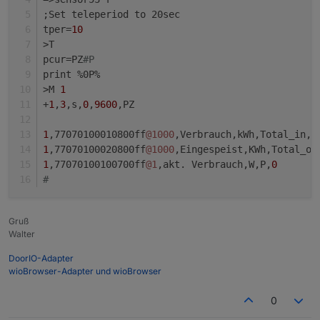
;Set teleperiod to 20sec  
tper=
10
>T
pcur=PZ
#P
print %0P%
>M 
1
+
1
,
3
,s,
0
,
9600
,PZ
1
,77070100010800ff
@1000
,Verbrauch,kWh,Total_in,
4
1
,77070100020800ff
@1000
,Eingespeist,KWh,Total_ou
1
,77070100100700ff
@1
,akt. Verbrauch,W,P,
0
#
Gruß
Walter
DoorIO-Adapter
wioBrowser-Adapter und wioBrowser
0