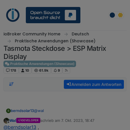
Weiter zum Inhalt
ioBroker Community Home
Deutsch
Praktische Anwendungen (Showcase)
Tasmota Steckdose > ESP Matrix
Display
Praktische Anwendungen (Showcase)
178
10
61.9k
9
Anmelden zum Antworten
@
wal
berndsolar13
B
Wal
schrieb am
7. Okt. 2023, 18:47
DEVELOPER
kommt leider nix am Display vom Zähler an
zuletzt editiert von
Offline
@
berndsolar13
,
Hier mal der von die genannte Display Code, ich