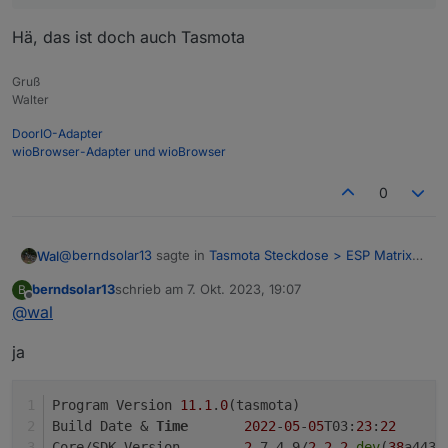
Hä, das ist doch auch Tasmota
Gruß
Walter
DoorIO-Adapter
wioBrowser-Adapter und wioBrowser
0
@
berndsolar13
sagte in
Tasmota Steckdose > ESP Matrix
Wal
Display
:
berndsolar13
schrieb am
7. Okt. 2023, 19:07
B
zuletzt editiert von
Offline
@
wal
@
wal
Hä, das ist doch auch Tasmota
in dem Brief der dabei lag stand damals, keines falls
ja
updaten, sonst ist er tot :D
Oder gibt es die FW irgendwo zum Download ?
Program Version	
11.1
.
0
(tasmota)
Build Date & 
Time
2022
-
05
-
05
T03:
23
:
22
Core/SDK Version	
2
_7_4_9/
2.2
.
2
-dev
(
38
a443e