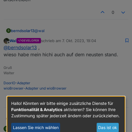
0
@
wal
berndsolar13
B
Wal
schrieb am
7. Okt. 2023, 19:04
DEVELOPER
heißt die Software ist zu alt ?
zuletzt editiert von
Offline
@
berndsolar13
,
Kann die leider nicht updaten, da müsste ich
wohl Hichi anschreiben
wieso habe mein hichi auch auf dem neusten stand.
Gruß
Walter
DoorIO-Adapter
wioBrowser-Adapter und wioBrowser
0
Hallo! Könnten wir bitte einige zusätzliche Dienste für
Funktionalität & Analytics
aktivieren? Sie können Ihre
Zustimmung später jederzeit ändern oder zurückziehen.
Wal
@
berndsolar13
,
wieso habe mein hichi auch auf dem neusten stand.
Lassen Sie mich wählen
Das ist ok
berndsolar13
schrieb am
7. Okt. 2023, 19:05
B
zuletzt editiert von