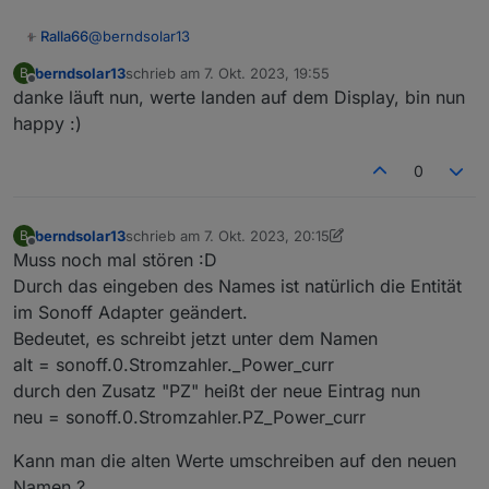
@
berndsolar13
Ralla66
berndsolar13
schrieb am
7. Okt. 2023, 19:55
B
Unter Tasmota Einstellungen -> Konfiguration sichern
zuletzt editiert von
Offline
danke läuft nun, werte landen auf dem Display, bin nun
happy :)
0
berndsolar13
schrieb am
7. Okt. 2023, 20:15
B
zuletzt editiert von berndsolar13
10. Juli 2023, 22:16
Offline
Muss noch mal stören :D
Durch das eingeben des Names ist natürlich die Entität
im Sonoff Adapter geändert.
Bedeutet, es schreibt jetzt unter dem Namen
alt = sonoff.0.Stromzahler._Power_curr
durch den Zusatz "PZ" heißt der neue Eintrag nun
neu = sonoff.0.Stromzahler.PZ_Power_curr
Kann man die alten Werte umschreiben auf den neuen
Namen ?