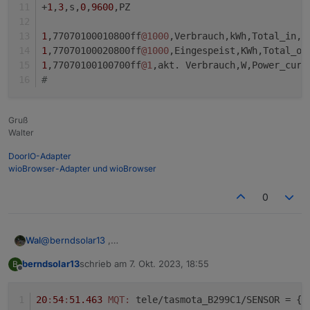
+
1
,
3
,s,
0
,
9600
,PZ
1
,77070100010800ff
@1000
,Verbrauch,kWh,Total_in,
4
1
,77070100020800ff
@1000
,Eingespeist,KWh,Total_ou
1
,77070100100700ff
@1
,akt. Verbrauch,W,Power_curr
#
Gruß
Walter
DoorIO-Adapter
wioBrowser-Adapter und wioBrowser
0
@
berndsolar13
,
Wal
mach mal in >T ein print rein und schaue in der Konsole ob
berndsolar13
schrieb am
7. Okt. 2023, 18:55
B
was ankommt.
>D

zuletzt editiert von
Offline
g:pcur=0

>B

20
:
54
:
51.463
MQT:
 tele/tasmota_B299C1/SENSOR = {
"
=>sensor53 r
