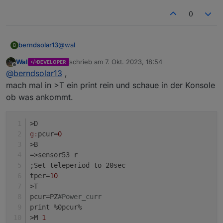
0
@
wal
berndsolar13
B
Wal
schrieb am
7. Okt. 2023, 18:54
DEVELOPER
restart gemacht, meist du diese zeile aus der
zuletzt editiert von
Offline
@
berndsolar13
,
Konsole ?
mach mal in >T ein print rein und schaue in der Konsole
ob was ankommt.
>D
g:
pcur=
0
>B
=>sensor53 r
;Set teleperiod to 20sec  
tper=
10
>T
pcur=PZ
#Power_curr 
print %0pcur%
>M 
1