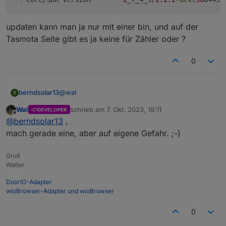
updaten kann man ja nur mit einer bin, und auf der
Tasmota Seite gibt es ja keine für Zähler oder ?
0
@
wal
berndsolar13
B
Wal
schrieb am
7. Okt. 2023, 19:11
DEVELOPER
ja
zuletzt editiert von
Offline
@
berndsolar13
,
Program Version	11.1.0(tasmota)

mach gerade eine, aber auf eigene Gefahr. ;-)
Build Date & Time	2022-05-05T03:23:2
updaten kann man ja nur mit einer bin, und auf
Gruß
der Tasmota Seite gibt es ja keine für Zähler oder
Walter
?
DoorIO-Adapter
wioBrowser-Adapter und wioBrowser
0