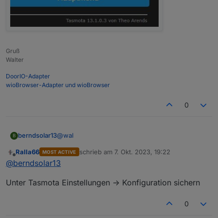
Gruß
Walter
DoorIO-Adapter
wioBrowser-Adapter und wioBrowser
0
@
wal
berndsolar13
B
Ralla66
schrieb am
7. Okt. 2023, 19:22
MOST ACTIVE
kann man vorher die alte "notfalls" auslesen und
zuletzt editiert von
Offline
@
berndsolar13
sichern ?
Dann könnte ich sie mit tamotizer zurück
Unter Tasmota Einstellungen -> Konfiguration sichern
schieben
0