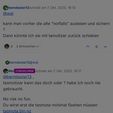
berndsolar13
schrieb am
7. Okt. 2023, 19:13
B
zuletzt editiert von
Offline
@
wal
kann man vorher die alte "notfalls" auslesen und sichern
?
Dann könnte ich sie mit tamotizer zurück schieben
2 Antworten
0
@
wal
berndsolar13
B
Wal
schrieb am
7. Okt. 2023, 19:17
DEVELOPER
kann man vorher die alte "notfalls" auslesen und
zuletzt editiert von
Offline
@
berndsolar13
,
sichern ?
Dann könnte ich sie mit tamotizer zurück
tasmotizer kann das doch oder ? habe ich noch nie
schieben
gebraucht.
No risk no fun.
Du wirst erst die tasmota-minimal flashen müssen
tasmota.bin.gz