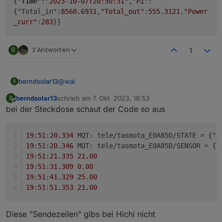
{"
Time
":
"2023-10-07T20:50:31"
,
"PZ"
:
{"Total_in":
8560.6931
,
"Total_out"
:
555.3121
,
"Power
_curr"
:
283
}}
B
2 Antworten
1
@
wal
berndsolar13
B
berndsolar13
schrieb am
7. Okt. 2023, 18:53
B
restart gemacht, meist du diese zeile aus der
zuletzt editiert von
Offline
bei der Steckdose schaut der Code so aus
Konsole ?
19
:
51
:
20.334
 MQT: tele/tasmota_E0A85D/STATE = {"
T
19
:
51
:
20.346
 MQT: tele/tasmota_E0A85D/SENSOR = {"
19
:
51
:
21.335
21.00
19
:
51
:
31.309
0.00
19
:
51
:
41.329
25.00
19
:
51
:
51.353
21.00
Diese "Sendezeilen" gibs bei Hichi nicht