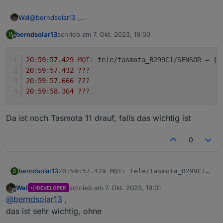
@
berndsolar13
,
Wal
ändere den Namen von Power_curr in P mal um.
berndsolar13
schrieb am
7. Okt. 2023, 19:00
B
>D

zuletzt editiert von
Offline
g:pcur=0

>B

20
:
59
:
57.429
MQT:
 tele/tasmota_B299C1/SENSOR = {
"
=>sensor53 r

20
:
59
:
57.432
??
?
;Set teleperiod to 20sec  

20
:
59
:
57.666
??
?
tper=10

20
:
59
:
58.364
??
?
>T

pcur=PZ#P

print %0P%

Da ist noch Tasmota 11 drauf, falls das wichtig ist
>M 1

+1,3,s,0,9600,PZ

0
1,77070100010800ff@1000,Verbrauch,kWh,Total_in,4

1,77070100020800ff@1000,Eingespeist,KWh,Total_out
1,77070100100700ff@1,akt. Verbrauch,W,P,0

berndsolar13
20:59:57.429 MQT: tele/tasmota_B299C1/SEN
B
20:59:57.432 ???

Wal
schrieb am
7. Okt. 2023, 19:01
Da ist noch Tasmota 11 drauf, falls das wichtig ist
DEVELOPER
20:59:57.666 ???

zuletzt editiert von
Offline
@
berndsolar13
,
das ist sehr wichtig, ohne