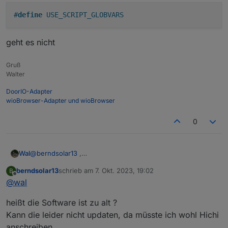
#
define
 USE_SCRIPT_GLOBVARS
geht es nicht
Gruß
Walter
DoorIO-Adapter
wioBrowser-Adapter und wioBrowser
0
@
berndsolar13
,
Wal
das ist sehr wichtig, ohne
berndsolar13
schrieb am
7. Okt. 2023, 19:02
B
zuletzt editiert von
Offline
@
wal
geht es nicht
heißt die Software ist zu alt ?
Kann die leider nicht updaten, da müsste ich wohl Hichi
anschreiben