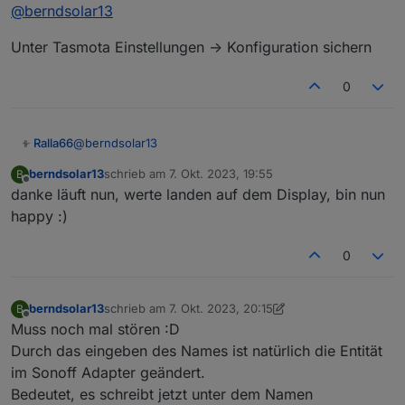
Offline
@
berndsolar13
sichern ?
Dann könnte ich sie mit tamotizer zurück
Unter Tasmota Einstellungen -> Konfiguration sichern
schieben
0
@
berndsolar13
Ralla66
berndsolar13
schrieb am
7. Okt. 2023, 19:55
B
Unter Tasmota Einstellungen -> Konfiguration sichern
zuletzt editiert von
Offline
danke läuft nun, werte landen auf dem Display, bin nun
happy :)
0
berndsolar13
schrieb am
7. Okt. 2023, 20:15
B
zuletzt editiert von berndsolar13
10. Juli 2023, 22:16
Offline
Muss noch mal stören :D
Durch das eingeben des Names ist natürlich die Entität
im Sonoff Adapter geändert.
Bedeutet, es schreibt jetzt unter dem Namen