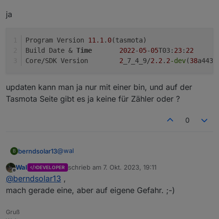
Hä, das ist doch auch Tasmota
in dem Brief der dabei lag stand damals, keines falls
ja
updaten, sonst ist er tot :D
Oder gibt es die FW irgendwo zum Download ?
Program Version	
11.1
.
0
(tasmota)
Build Date & 
Time
2022
-
05
-
05
T03:
23
:
22
Core/SDK Version	
2
_7_4_9/
2.2
.
2
-dev
(
38
a443e
updaten kann man ja nur mit einer bin, und auf der
Tasmota Seite gibt es ja keine für Zähler oder ?
0
@
wal
berndsolar13
B
Wal
schrieb am
7. Okt. 2023, 19:11
DEVELOPER
ja
zuletzt editiert von
Offline
@
berndsolar13
,
Program Version	11.1.0(tasmota)

mach gerade eine, aber auf eigene Gefahr. ;-)
Build Date & Time	2022-05-05T03:23:2
updaten kann man ja nur mit einer bin, und auf
Gruß
der Tasmota Seite gibt es ja keine für Zähler oder