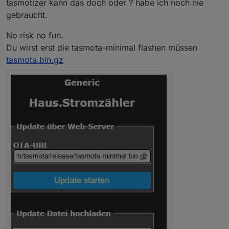
Dann könnte ich sie mit tamotizer zurück
tasmotizer kann das doch oder ? habe ich noch nie
schieben
gebraucht.
No risk no fun.
Du wirst erst die tasmota-minimal flashen müssen
tasmota.bin.gz