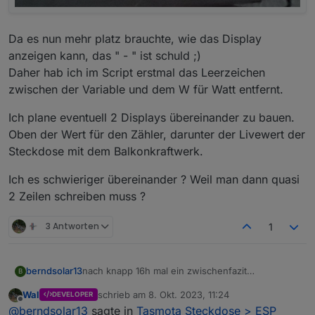
Da es nun mehr platz brauchte, wie das Display
anzeigen kann, das " - " ist schuld ;)
Daher hab ich im Script erstmal das Leerzeichen
zwischen der Variable und dem W für Watt entfernt.
Ich plane eventuell 2 Displays übereinander zu bauen.
Oben der Wert für den Zähler, darunter der Livewert der
Steckdose mit dem Balkonkraftwerk.
Ich es schwieriger übereinander ? Weil man dann quasi
2 Zeilen schreiben muss ?
3 Antworten
1
nach knapp 16h mal ein zwischenfazit
berndsolar13
B
Das Ding läuft echt super, bisher keine Fehler
Wal
schrieb am
8. Okt. 2023, 11:24
DEVELOPER
festgestellt.
zuletzt editiert von
Offline
@
berndsolar13
sagte in
Tasmota Steckdose > ESP
Da aber eben sie Sonne raus kam, und der Zähler