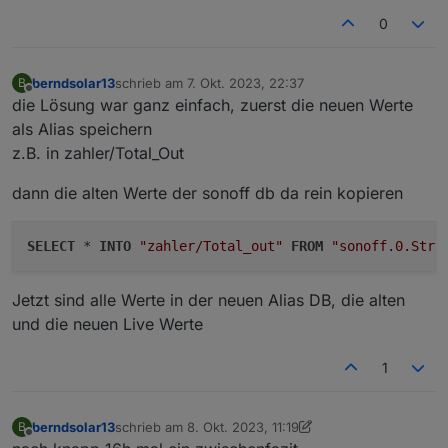
0
berndsolar13
schrieb am
7. Okt. 2023, 22:37
B
zuletzt editiert von
Offline
die Lösung war ganz einfach, zuerst die neuen Werte
als Alias speichern
z.B. in zahler/Total_Out
dann die alten Werte der sonoff db da rein kopieren
SELECT
 * 
INTO
"zahler/Total_out"
FROM
"sonoff.0.Stro
Jetzt sind alle Werte in der neuen Alias DB, die alten
und die neuen Live Werte
1
berndsolar13
schrieb am
8. Okt. 2023, 11:19
B
zuletzt editiert von berndsolar13
10. Aug. 2023, 13:25
Offline