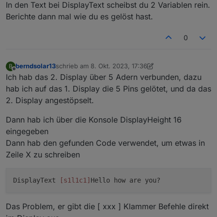
In den Text bei DisplayText scheibst du 2 Variablen rein.
Daher hab ich im Script erstmal das Leerzeichen
Ich plane eventuell 2 Displays übereinander zu
Berichte dann mal wie du es gelöst hast.
zwischen der Variable und dem W für Watt
bauen.
entfernt.
Oben der Wert für den Zähler, darunter der
Ich es schwieriger übereinander ? Weil man dann
Livewert der Steckdose mit dem Balkonkraftwerk.
quasi 2 Zeilen schreiben muss ?
0
berndsolar13
schrieb am
8. Okt. 2023, 17:36
B
zuletzt editiert von berndsolar13
10. Aug. 2023, 19:37
Offline
Ich hab das 2. Display über 5 Adern verbunden, dazu
hab ich auf das 1. Display die 5 Pins gelötet, und da das
2. Display angestöpselt.
Dann hab ich über die Konsole DisplayHeight 16
eingegeben
Dann hab den gefunden Code verwendet, um etwas in
Zeile X zu schreiben
DisplayText
[s1l1c1]
Hello how are you?
Das Problem, er gibt die [ xxx ] Klammer Befehle direkt