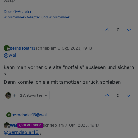
Walter
?
DoorIO-Adapter
wioBrowser-Adapter und wioBrowser
0
berndsolar13
schrieb am
7. Okt. 2023, 19:13
B
zuletzt editiert von
Offline
@
wal
kann man vorher die alte "notfalls" auslesen und sichern
?
Dann könnte ich sie mit tamotizer zurück schieben
2 Antworten
0
@
wal
berndsolar13
B
Wal
schrieb am
7. Okt. 2023, 19:17
DEVELOPER
kann man vorher die alte "notfalls" auslesen und
zuletzt editiert von
Offline
@
berndsolar13
,
sichern ?