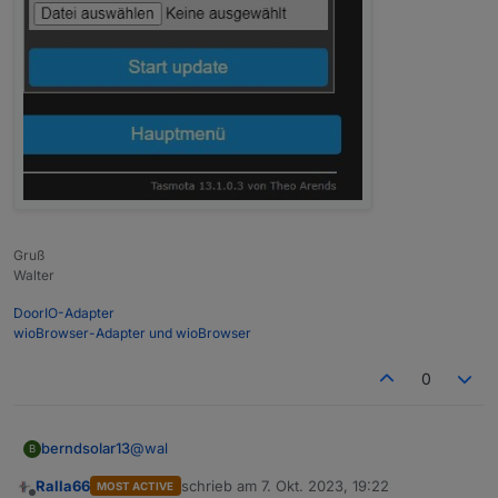
Gruß
Walter
DoorIO-Adapter
wioBrowser-Adapter und wioBrowser
0
@
wal
berndsolar13
B
Ralla66
schrieb am
7. Okt. 2023, 19:22
MOST ACTIVE
kann man vorher die alte "notfalls" auslesen und
zuletzt editiert von