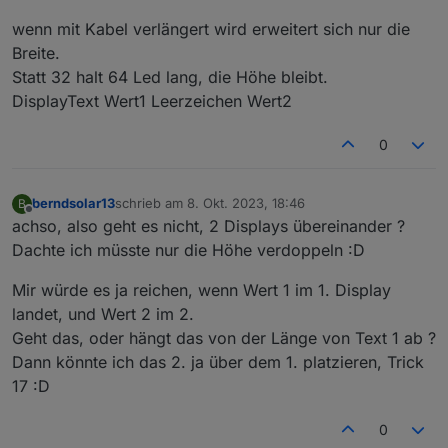
Dann hab den gefunden Code verwendet, um
wenn mit Kabel verlängert wird erweitert sich nur die
etwas in Zeile X zu schreiben
Das Problem, er gibt die [ xxx ] Klammer Befehle
Breite.
direkt im Display aus.
Statt 32 halt 64 Led lang, die Höhe bleibt.
Ich denke das ist wohl für eine Rule, und nicht
Bei 2. Diplaymodulen dann mit DisplayWidth 64
DisplayText Wert1 Leerzeichen Wert2
für die direkte Eingabe über die Konsole.
eingegeben.
Das 2. Modul hat manchmal Aussetzer.
Werde nächste Woche noch etwas testen, auch
Vermutlich entweder sind die 3,,3 V das Problem,
mit alternativer Software. ESP Easy oder diverse
0
oder das 1A Handyladenetzteil ?
die man mit der Arduione IDE hoch lädt.
berndsolar13
schrieb am
8. Okt. 2023, 18:46
B
zuletzt editiert von
Offline
achso, also geht es nicht, 2 Displays übereinander ?
Dachte ich müsste nur die Höhe verdoppeln :D
Mir würde es ja reichen, wenn Wert 1 im 1. Display
landet, und Wert 2 im 2.
Geht das, oder hängt das von der Länge von Text 1 ab ?
Dann könnte ich das 2. ja über dem 1. platzieren, Trick
17 :D
0