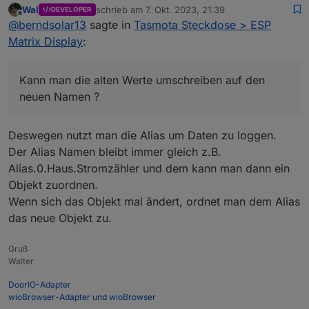
Wal
schrieb am
7. Okt. 2023, 21:39
DEVELOPER
Entität im Sonoff Adapter geändert.
Kann man die alten Werte umschreiben auf den
zuletzt editiert von
Offline
@
berndsolar13
sagte in
Tasmota Steckdose > ESP
Bedeutet, es schreibt jetzt unter dem Namen
neuen Namen ?
alt = sonoff.0.Stromzahler._Power_curr
Matrix Display
:
durch den Zusatz "PZ" heißt der neue Eintrag
nun
neu = sonoff.0.Stromzahler.PZ_Power_curr
Kann man die alten Werte umschreiben auf den
neuen Namen ?
Deswegen nutzt man die Alias um Daten zu loggen.
Der Alias Namen bleibt immer gleich z.B.
Alias.0.Haus.Stromzähler und dem kann man dann ein
Objekt zuordnen.
Wenn sich das Objekt mal ändert, ordnet man dem Alias
das neue Objekt zu.
Gruß
Walter
DoorIO-Adapter
wioBrowser-Adapter und wioBrowser