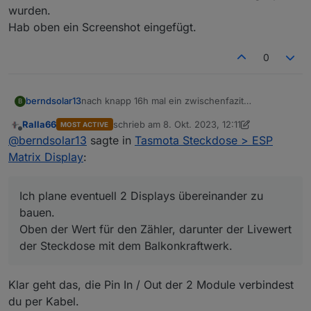
wurden.
Hab oben ein Screenshot eingefügt.
0
nach knapp 16h mal ein zwischenfazit
berndsolar13
B
Das Ding läuft echt super, bisher keine Fehler
Ralla66
schrieb am
8. Okt. 2023, 12:11
MOST ACTIVE
festgestellt.
zuletzt editiert von Ralla66
10. Aug. 2023, 14:1
Offline
@
berndsolar13
sagte in
Tasmota Steckdose > ESP
Da aber eben sie Sonne raus kam, und der Zähler
dann -125 W meldete, fing das Ding an den
Matrix Display
:
Scrollmodus zu aktivieren.
Ich plane eventuell 2 Displays übereinander zu
bauen.
Oben der Wert für den Zähler, darunter der Livewert
der Steckdose mit dem Balkonkraftwerk.
Klar geht das, die Pin In / Out der 2 Module verbindest
Da es nun mehr platz brauchte, wie das Display
du per Kabel.
anzeigen kann, das " - " ist schuld ;)