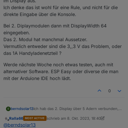
im Display aus.
Ich denke das ist wohl für eine Rule, und nicht für die
direkte Eingabe über die Konsole.
Bei 2. Diplaymodulen dann mit DisplayWidth 64
eingegeben.
Das 2. Modul hat manchmal Aussetzer.
Vermutlich entweder sind die 3,,3 V das Problem, oder
das 1A Handyladenetzteil ?
Werde nächste Woche noch etwas testen, auch mit
alternativer Software. ESP Easy oder diverse die man
mit der Arduione IDE hoch lädt.
0
Ich hab das 2. Display über 5 Adern verbunden,
berndsolar13
B
dazu hab ich auf das 1. Display die 5 Pins gelötet,
Ralla66
schrieb am
8. Okt. 2023, 18:40
MOST ACTIVE
und da das 2. Display angestöpselt.
Dann hab ich über die Konsole DisplayHeight 16
zuletzt editiert von Ralla66
10. Aug. 2023, 20:
Offline
@
berndsolar13
eingegeben