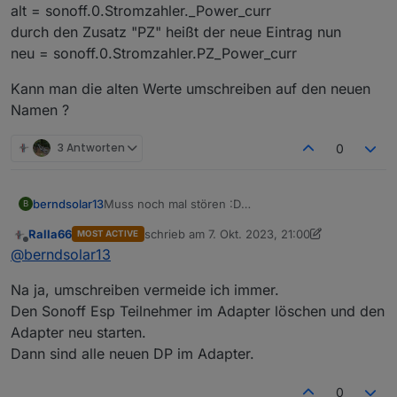
alt = sonoff.0.Stromzahler._Power_curr
durch den Zusatz "PZ" heißt der neue Eintrag nun
neu = sonoff.0.Stromzahler.PZ_Power_curr
Kann man die alten Werte umschreiben auf den neuen
Namen ?
3 Antworten
0
Muss noch mal stören :D
berndsolar13
B
Durch das eingeben des Names ist natürlich die
Ralla66
schrieb am
7. Okt. 2023, 21:00
MOST ACTIVE
Entität im Sonoff Adapter geändert.
Kann man die alten Werte umschreiben auf den
zuletzt editiert von Ralla66
10. Juli 2023, 23:01
Offline
@
berndsolar13
Bedeutet, es schreibt jetzt unter dem Namen
neuen Namen ?
alt = sonoff.0.Stromzahler._Power_curr
Na ja, umschreiben vermeide ich immer.
durch den Zusatz "PZ" heißt der neue Eintrag
nun
Den Sonoff Esp Teilnehmer im Adapter löschen und den
neu = sonoff.0.Stromzahler.PZ_Power_curr
Adapter neu starten.
Dann sind alle neuen DP im Adapter.
0