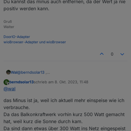
Du kannst das minus auch entfernen, da der Wert ja nie
Scrollmodus zu aktivieren.
positiv werden kann.
Gruß
Walter
DoorIO-Adapter
wioBrowser-Adapter und wioBrowser
0
Da es nun mehr platz brauchte, wie das Display
anzeigen kann, das " - " ist schuld ;)
Daher hab ich im Script erstmal das Leerzeichen
Ich plane eventuell 2 Displays übereinander zu
Wal
@
berndsolar13
,
zwischen der Variable und dem W für Watt
bauen.
Du kannst das minus auch entfernen, da der Wert ja nie
entfernt.
berndsolar13
schrieb am
8. Okt. 2023, 11:48
Oben der Wert für den Zähler, darunter der
B
Ich es schwieriger übereinander ? Weil man dann
positiv werden kann.
zuletzt editiert von
Offline
Livewert der Steckdose mit dem Balkonkraftwerk.
quasi 2 Zeilen schreiben muss ?
@
wal
das Minus ist ja, weil ich aktuell mehr einspeise wie ich
verbrauche.
Da das Balkonkraftwerk vorhin kurz 500 Watt gemacht
hat, weil kurz die Sonne durch kam.
Da sind dann etwas über 300 Watt ins Netz eingespeist