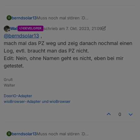
Muss noch mal stören :D
berndsolar13
B
Durch das eingeben des Names ist natürlich die
Wal
schrieb am
7. Okt. 2023, 21:09
DEVELOPER
Entität im Sonoff Adapter geändert.
Kann man die alten Werte umschreiben auf den
zuletzt editiert von Wal
10. Juli 2023, 23:32
Offline
@
berndsolar13
,
Bedeutet, es schreibt jetzt unter dem Namen
neuen Namen ?
alt = sonoff.0.Stromzahler._Power_curr
mach mal das PZ weg und zeig danach nochmal einen
durch den Zusatz "PZ" heißt der neue Eintrag
Log, evtl. braucht man das PZ nicht.
nun
Edit: Nein, ohne Namen geht es nicht, eben bei mir
neu = sonoff.0.Stromzahler.PZ_Power_curr
getestet.
Gruß
Walter
DoorIO-Adapter
wioBrowser-Adapter und wioBrowser
0
Muss noch mal stören :D
berndsolar13
B
Durch das eingeben des Names ist natürlich die