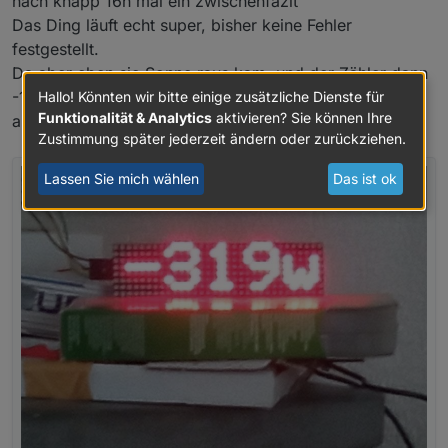
nach knapp 16h mal ein zwischenfazit
Das Ding läuft echt super, bisher keine Fehler
festgestellt.
Da aber eben sie Sonne raus kam, und der Zähler dann
-125 W meldete, fing das Ding an den Scrollmodus zu
Hallo! Könnten wir bitte einige zusätzliche Dienste für
Funktionalität & Analytics
aktivieren? Sie können Ihre
aktivieren.
Zustimmung später jederzeit ändern oder zurückziehen.
Lassen Sie mich wählen
Das ist ok