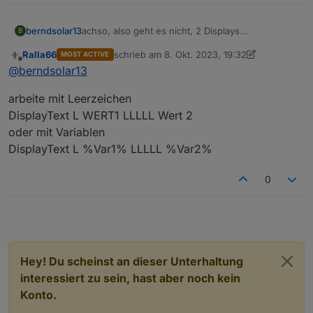
achso, also geht es nicht, 2 Displays
berndsolar13
B
übereinander ?
Ralla66
schrieb am
8. Okt. 2023, 19:32
MOST ACTIVE
Dachte ich müsste nur die Höhe verdoppeln :D
Mir würde es ja reichen, wenn Wert 1 im 1.
zuletzt editiert von Ralla66
10. Aug. 2023, 21:
Offline
@
berndsolar13
Display landet, und Wert 2 im 2.
Geht das, oder hängt das von der Länge von Text
arbeite mit Leerzeichen
1 ab ?
Dann könnte ich das 2. ja über dem 1. platzieren,
DisplayText L WERT1 LLLLL Wert 2
Trick 17 :D
oder mit Variablen
DisplayText L %Var1% LLLLL %Var2%
0
Hey! Du scheinst an dieser Unterhaltung
interessiert zu sein, hast aber noch kein
Konto.