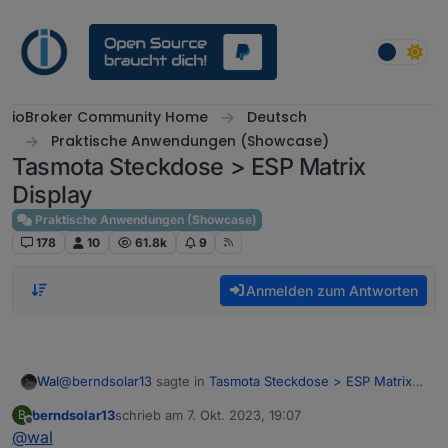
Weiter zum Inhalt
ioBroker Community Home
Deutsch
Praktische Anwendungen (Showcase)
Tasmota Steckdose > ESP Matrix
Display
Praktische Anwendungen (Showcase)
178
10
61.8k
9
Anmelden zum Antworten
@
berndsolar13
sagte in
Tasmota Steckdose > ESP Matrix
Wal
Display
:
berndsolar13
schrieb am
7. Okt. 2023, 19:07
B
zuletzt editiert von
Offline
@
wal
@
wal