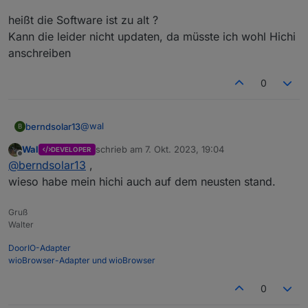
geht es nicht
heißt die Software ist zu alt ?
Kann die leider nicht updaten, da müsste ich wohl Hichi
anschreiben
0
@
wal
berndsolar13
B
Wal
schrieb am
7. Okt. 2023, 19:04
DEVELOPER
heißt die Software ist zu alt ?
zuletzt editiert von
Offline
@
berndsolar13
,
Kann die leider nicht updaten, da müsste ich
wohl Hichi anschreiben
wieso habe mein hichi auch auf dem neusten stand.
Gruß
Walter
DoorIO-Adapter
wioBrowser-Adapter und wioBrowser
0