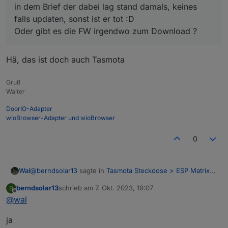
in dem Brief der dabei lag stand damals, keines
falls updaten, sonst ist er tot :D
Oder gibt es die FW irgendwo zum Download ?
Hä, das ist doch auch Tasmota
Gruß
Walter
DoorIO-Adapter
wioBrowser-Adapter und wioBrowser
0
@
berndsolar13
sagte in
Tasmota Steckdose > ESP Matrix
Wal
Display
:
berndsolar13
schrieb am
7. Okt. 2023, 19:07
B
zuletzt editiert von
Offline
@
wal
@
wal
Hä, das ist doch auch Tasmota
in dem Brief der dabei lag stand damals, keines falls
ja
updaten, sonst ist er tot :D