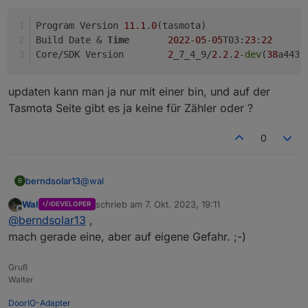
Oder gibt es die FW irgendwo zum Download ?
Program Version	
11.1
.
0
(tasmota)
Build Date & 
Time
2022
-
05
-
05
T03:
23
:
22
Core/SDK Version	
2
_7_4_9/
2.2
.
2
-dev
(
38
a443e
updaten kann man ja nur mit einer bin, und auf der
Tasmota Seite gibt es ja keine für Zähler oder ?
0
@
wal
berndsolar13
B
Wal
schrieb am
7. Okt. 2023, 19:11
DEVELOPER
ja
zuletzt editiert von
Offline
@
berndsolar13
,
Program Version	11.1.0(tasmota)

mach gerade eine, aber auf eigene Gefahr. ;-)
Build Date & Time	2022-05-05T03:23:2
updaten kann man ja nur mit einer bin, und auf
Gruß
der Tasmota Seite gibt es ja keine für Zähler oder
Walter
?
DoorIO-Adapter