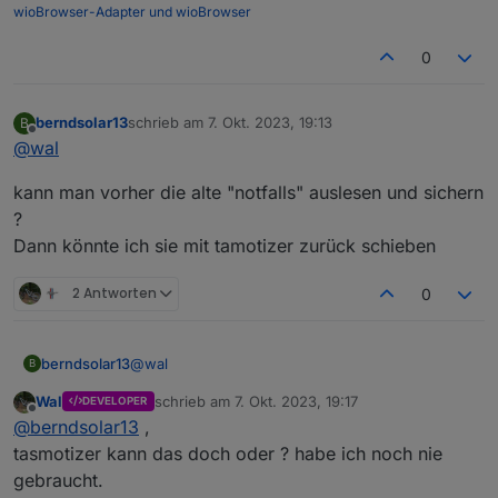
wioBrowser-Adapter und wioBrowser
0
berndsolar13
schrieb am
7. Okt. 2023, 19:13
B
zuletzt editiert von
Offline
@
wal
kann man vorher die alte "notfalls" auslesen und sichern
?
Dann könnte ich sie mit tamotizer zurück schieben
2 Antworten
0
@
wal
berndsolar13
B
Wal
schrieb am
7. Okt. 2023, 19:17
DEVELOPER
kann man vorher die alte "notfalls" auslesen und
zuletzt editiert von
Offline
@
berndsolar13
,
sichern ?
Dann könnte ich sie mit tamotizer zurück
tasmotizer kann das doch oder ? habe ich noch nie
schieben
gebraucht.