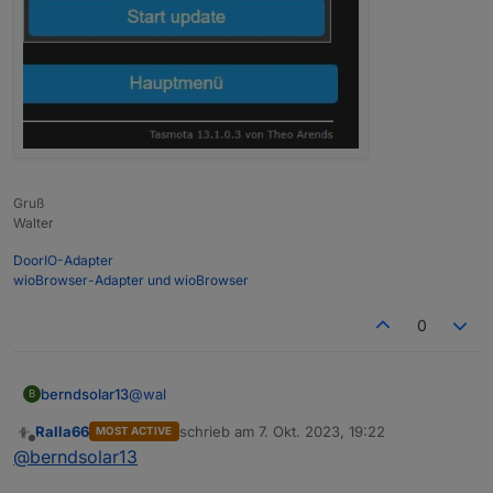
Gruß
Walter
DoorIO-Adapter
wioBrowser-Adapter und wioBrowser
0
@
wal
berndsolar13
B
Ralla66
schrieb am
7. Okt. 2023, 19:22
MOST ACTIVE
kann man vorher die alte "notfalls" auslesen und
zuletzt editiert von
Offline
@
berndsolar13
sichern ?
Dann könnte ich sie mit tamotizer zurück