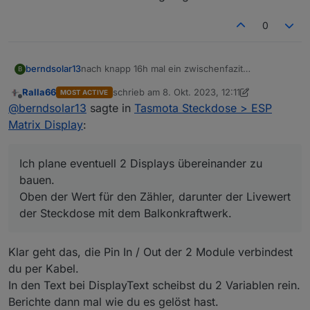
0
nach knapp 16h mal ein zwischenfazit
berndsolar13
B
Das Ding läuft echt super, bisher keine Fehler
Ralla66
schrieb am
8. Okt. 2023, 12:11
MOST ACTIVE
festgestellt.
zuletzt editiert von Ralla66
10. Aug. 2023, 14:1
Offline
@
berndsolar13
sagte in
Tasmota Steckdose > ESP
Da aber eben sie Sonne raus kam, und der Zähler
dann -125 W meldete, fing das Ding an den
Matrix Display
:
Scrollmodus zu aktivieren.
Ich plane eventuell 2 Displays übereinander zu
bauen.
Oben der Wert für den Zähler, darunter der Livewert
der Steckdose mit dem Balkonkraftwerk.
Klar geht das, die Pin In / Out der 2 Module verbindest
Da es nun mehr platz brauchte, wie das Display
du per Kabel.
anzeigen kann, das " - " ist schuld ;)
In den Text bei DisplayText scheibst du 2 Variablen rein.
Daher hab ich im Script erstmal das Leerzeichen
Ich plane eventuell 2 Displays übereinander zu
Berichte dann mal wie du es gelöst hast.
zwischen der Variable und dem W für Watt
bauen.