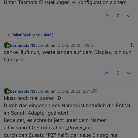
Unter Tasmota Einstellungen -> Konfiguration sichern
schieben
0
@
berndsolar13
Ralla66
berndsolar13
schrieb am
7. Okt. 2023, 19:55
B
Unter Tasmota Einstellungen -> Konfiguration sichern
zuletzt editiert von
Offline
danke läuft nun, werte landen auf dem Display, bin nun
happy :)
0
berndsolar13
schrieb am
7. Okt. 2023, 20:15
B
zuletzt editiert von berndsolar13
10. Juli 2023, 22:16
Offline
Muss noch mal stören :D
Durch das eingeben des Names ist natürlich die Entität
im Sonoff Adapter geändert.
Bedeutet, es schreibt jetzt unter dem Namen
alt = sonoff.0.Stromzahler._Power_curr
durch den Zusatz "PZ" heißt der neue Eintrag nun