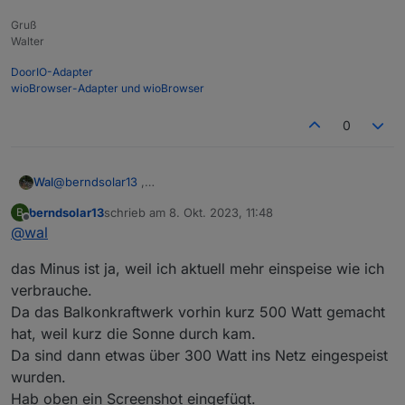
Gruß
Walter
DoorIO-Adapter
wioBrowser-Adapter und wioBrowser
0
Da es nun mehr platz brauchte, wie das Display
anzeigen kann, das " - " ist schuld ;)
Daher hab ich im Script erstmal das Leerzeichen
Ich plane eventuell 2 Displays übereinander zu
Wal
@
berndsolar13
,
zwischen der Variable und dem W für Watt
bauen.
Du kannst das minus auch entfernen, da der Wert ja nie
entfernt.
berndsolar13
schrieb am
8. Okt. 2023, 11:48
Oben der Wert für den Zähler, darunter der
B
Ich es schwieriger übereinander ? Weil man dann
positiv werden kann.
zuletzt editiert von
Offline
Livewert der Steckdose mit dem Balkonkraftwerk.
quasi 2 Zeilen schreiben muss ?
@
wal
das Minus ist ja, weil ich aktuell mehr einspeise wie ich
verbrauche.
Da das Balkonkraftwerk vorhin kurz 500 Watt gemacht
hat, weil kurz die Sonne durch kam.
Da sind dann etwas über 300 Watt ins Netz eingespeist
wurden.
Hab oben ein Screenshot eingefügt.