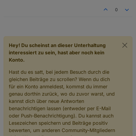
entfernt.
Oben der Wert für den Zähler, darunter der
Ich es schwieriger übereinander ? Weil man dann
Livewert der Steckdose mit dem Balkonkraftwerk.
quasi 2 Zeilen schreiben muss ?
0
Hey! Du scheinst an dieser Unterhaltung
interessiert zu sein, hast aber noch kein
Konto.
Hast du es satt, bei jedem Besuch durch die
gleichen Beiträge zu scrollen? Wenn du dich
für ein Konto anmeldest, kommst du immer
genau dorthin zurück, wo du zuvor warst, und
kannst dich über neue Antworten
benachrichtigen lassen (entweder per E-Mail
oder Push-Benachrichtigung). Du kannst auch
Lesezeichen speichern und Beiträge positiv
bewerten, um anderen Community-Mitgliedern