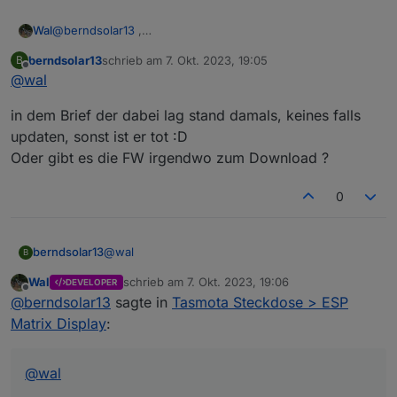
Wal
@
berndsolar13
,
wieso habe mein hichi auch auf dem neusten stand.
berndsolar13
schrieb am
7. Okt. 2023, 19:05
B
zuletzt editiert von
Offline
@
wal
in dem Brief der dabei lag stand damals, keines falls
updaten, sonst ist er tot :D
Oder gibt es die FW irgendwo zum Download ?
0
@
wal
berndsolar13
B
Wal
schrieb am
7. Okt. 2023, 19:06
DEVELOPER
in dem Brief der dabei lag stand damals, keines
zuletzt editiert von
Offline
@
berndsolar13
sagte in
Tasmota Steckdose > ESP
falls updaten, sonst ist er tot :D
Oder gibt es die FW irgendwo zum Download ?
Matrix Display
:
@
wal