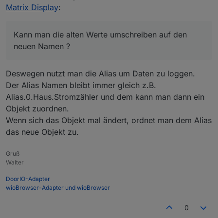
alt = sonoff.0.Stromzahler._Power_curr
Matrix Display
:
durch den Zusatz "PZ" heißt der neue Eintrag
nun
neu = sonoff.0.Stromzahler.PZ_Power_curr
Kann man die alten Werte umschreiben auf den
neuen Namen ?
Deswegen nutzt man die Alias um Daten zu loggen.
Der Alias Namen bleibt immer gleich z.B.
Alias.0.Haus.Stromzähler und dem kann man dann ein
Objekt zuordnen.
Wenn sich das Objekt mal ändert, ordnet man dem Alias
das neue Objekt zu.
Gruß
Walter
DoorIO-Adapter
wioBrowser-Adapter und wioBrowser
0