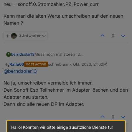
neu = sonoff.0.Stromzahler.PZ_Power_curr
Kann man die alten Werte umschreiben auf den neuen
Namen ?
3 Antworten
0
Muss noch mal stören :D
berndsolar13
B
Durch das eingeben des Names ist natürlich die
Ralla66
schrieb am
7. Okt. 2023, 21:00
MOST ACTIVE
Entität im Sonoff Adapter geändert.
Kann man die alten Werte umschreiben auf den
zuletzt editiert von Ralla66
10. Juli 2023, 23:01
Offline
@
berndsolar13
Bedeutet, es schreibt jetzt unter dem Namen
neuen Namen ?
alt = sonoff.0.Stromzahler._Power_curr
Na ja, umschreiben vermeide ich immer.
durch den Zusatz "PZ" heißt der neue Eintrag
nun
Den Sonoff Esp Teilnehmer im Adapter löschen und den
neu = sonoff.0.Stromzahler.PZ_Power_curr
Adapter neu starten.
Dann sind alle neuen DP im Adapter.
0
Hallo! Könnten wir bitte einige zusätzliche Dienste für