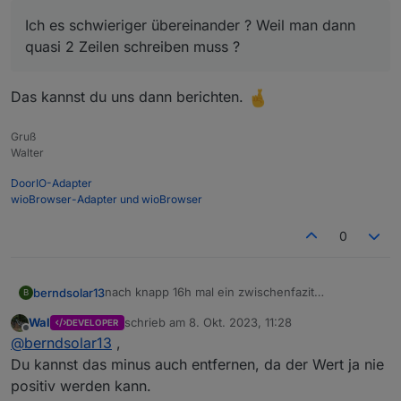
Ich es schwieriger übereinander ? Weil man dann
quasi 2 Zeilen schreiben muss ?
Das kannst du uns dann berichten.
Gruß
Walter
Da es nun mehr platz brauchte, wie das Display
anzeigen kann, das " - " ist schuld ;)
DoorIO-Adapter
Daher hab ich im Script erstmal das Leerzeichen
Ich plane eventuell 2 Displays übereinander zu
wioBrowser-Adapter und wioBrowser
zwischen der Variable und dem W für Watt
bauen.
entfernt.
Oben der Wert für den Zähler, darunter der
Ich es schwieriger übereinander ? Weil man dann
0
Livewert der Steckdose mit dem Balkonkraftwerk.
quasi 2 Zeilen schreiben muss ?
nach knapp 16h mal ein zwischenfazit
berndsolar13
B
Das Ding läuft echt super, bisher keine Fehler
Wal
schrieb am
8. Okt. 2023, 11:28
DEVELOPER
festgestellt.
zuletzt editiert von
Offline
@
berndsolar13
,
Da aber eben sie Sonne raus kam, und der Zähler
dann -125 W meldete, fing das Ding an den
Du kannst das minus auch entfernen, da der Wert ja nie
Scrollmodus zu aktivieren.
positiv werden kann.