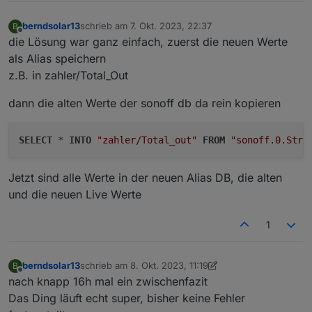
berndsolar13
schrieb am
7. Okt. 2023, 22:37
B
zuletzt editiert von
Offline
die Lösung war ganz einfach, zuerst die neuen Werte
als Alias speichern
z.B. in zahler/Total_Out
dann die alten Werte der sonoff db da rein kopieren
SELECT
 * 
INTO
"zahler/Total_out"
FROM
"sonoff.0.Stro
Jetzt sind alle Werte in der neuen Alias DB, die alten
und die neuen Live Werte
1
berndsolar13
schrieb am
8. Okt. 2023, 11:19
B
zuletzt editiert von berndsolar13
10. Aug. 2023, 13:25
Offline
nach knapp 16h mal ein zwischenfazit
Das Ding läuft echt super, bisher keine Fehler