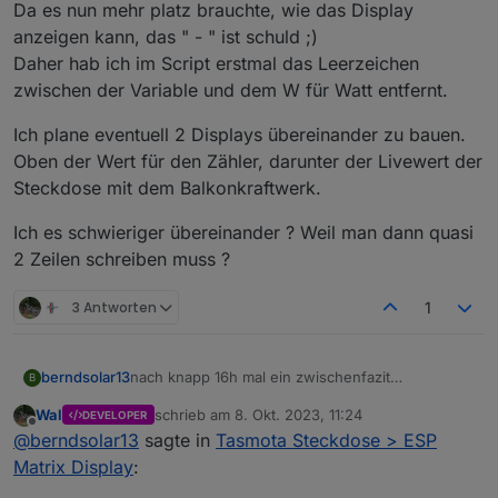
Da es nun mehr platz brauchte, wie das Display
anzeigen kann, das " - " ist schuld ;)
Daher hab ich im Script erstmal das Leerzeichen
zwischen der Variable und dem W für Watt entfernt.
Ich plane eventuell 2 Displays übereinander zu bauen.
Oben der Wert für den Zähler, darunter der Livewert der
Steckdose mit dem Balkonkraftwerk.
Ich es schwieriger übereinander ? Weil man dann quasi
2 Zeilen schreiben muss ?
3 Antworten
1
nach knapp 16h mal ein zwischenfazit
berndsolar13
B
Das Ding läuft echt super, bisher keine Fehler
Wal
schrieb am
8. Okt. 2023, 11:24
DEVELOPER
festgestellt.
zuletzt editiert von
Offline
@
berndsolar13
sagte in
Tasmota Steckdose > ESP
Da aber eben sie Sonne raus kam, und der Zähler
dann -125 W meldete, fing das Ding an den
Matrix Display
:
Scrollmodus zu aktivieren.