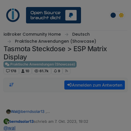
Weiter zum Inhalt
ioBroker Community Home
Deutsch
Praktische Anwendungen (Showcase)
Tasmota Steckdose > ESP Matrix
Display
Praktische Anwendungen (Showcase)
178
10
61.7k
9
Anmelden zum Antworten
@
berndsolar13
,
Wal
das ist sehr wichtig, ohne
berndsolar13
schrieb am
7. Okt. 2023, 19:02
B
zuletzt editiert von
Offline
@
wal