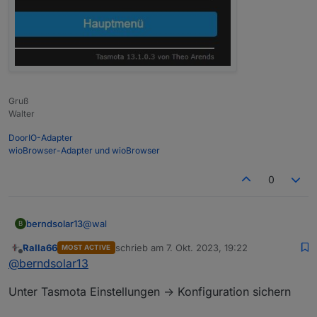
Gruß
Walter
DoorIO-Adapter
wioBrowser-Adapter und wioBrowser
0
@
wal
berndsolar13
B
Ralla66
schrieb am
7. Okt. 2023, 19:22
MOST ACTIVE
kann man vorher die alte "notfalls" auslesen und
zuletzt editiert von
Offline
@
berndsolar13
sichern ?
Dann könnte ich sie mit tamotizer zurück
Unter Tasmota Einstellungen -> Konfiguration sichern
schieben