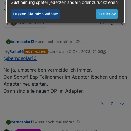
Zustimmung später jederzeit ändern oder zurückziehen.
Kann man die alten Werte umschreiben auf den neuen
Namen ?
Lassen Sie mich wählen
Das ist ok
3 Antworten
0
Muss noch mal stören :D
berndsolar13
B
Durch das eingeben des Names ist natürlich die
Ralla66
schrieb am
7. Okt. 2023, 21:00
MOST ACTIVE
Entität im Sonoff Adapter geändert.
Kann man die alten Werte umschreiben auf den
zuletzt editiert von Ralla66
10. Juli 2023, 23:01
Offline
@
berndsolar13
Bedeutet, es schreibt jetzt unter dem Namen
neuen Namen ?
alt = sonoff.0.Stromzahler._Power_curr
Na ja, umschreiben vermeide ich immer.
durch den Zusatz "PZ" heißt der neue Eintrag
nun
Den Sonoff Esp Teilnehmer im Adapter löschen und den
neu = sonoff.0.Stromzahler.PZ_Power_curr
Adapter neu starten.
Dann sind alle neuen DP im Adapter.
0
Muss noch mal stören :D
berndsolar13
B
Durch das eingeben des Names ist natürlich die