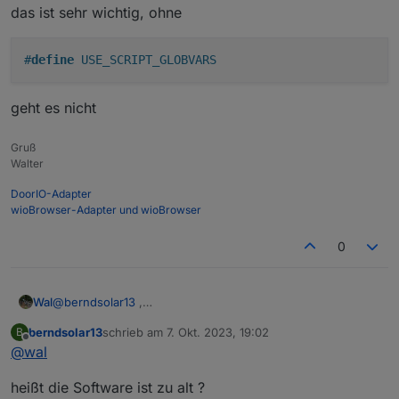
das ist sehr wichtig, ohne
#
define
 USE_SCRIPT_GLOBVARS
geht es nicht
Gruß
Walter
DoorIO-Adapter
wioBrowser-Adapter und wioBrowser
0
@
berndsolar13
,
Wal
das ist sehr wichtig, ohne
berndsolar13
schrieb am
7. Okt. 2023, 19:02
B
zuletzt editiert von
Offline
@
wal
geht es nicht
heißt die Software ist zu alt ?