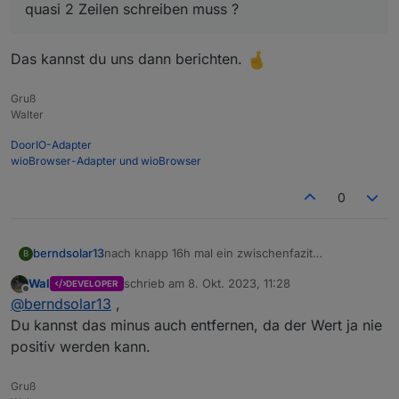
quasi 2 Zeilen schreiben muss ?
Das kannst du uns dann berichten.
Gruß
Walter
Da es nun mehr platz brauchte, wie das Display
anzeigen kann, das " - " ist schuld ;)
DoorIO-Adapter
Daher hab ich im Script erstmal das Leerzeichen
Ich plane eventuell 2 Displays übereinander zu
wioBrowser-Adapter und wioBrowser
zwischen der Variable und dem W für Watt
bauen.
entfernt.
Oben der Wert für den Zähler, darunter der
Ich es schwieriger übereinander ? Weil man dann
0
Livewert der Steckdose mit dem Balkonkraftwerk.
quasi 2 Zeilen schreiben muss ?
nach knapp 16h mal ein zwischenfazit
berndsolar13
B
Das Ding läuft echt super, bisher keine Fehler
Wal
schrieb am
8. Okt. 2023, 11:28
DEVELOPER
festgestellt.
zuletzt editiert von
Offline
@
berndsolar13
,
Da aber eben sie Sonne raus kam, und der Zähler
dann -125 W meldete, fing das Ding an den
Du kannst das minus auch entfernen, da der Wert ja nie
Scrollmodus zu aktivieren.
positiv werden kann.
Gruß