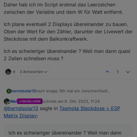
Daher hab ich im Script erstmal das Leerzeichen
zwischen der Variable und dem W für Watt entfernt.
Ich plane eventuell 2 Displays übereinander zu bauen.
Oben der Wert für den Zähler, darunter der Livewert der
Steckdose mit dem Balkonkraftwerk.
Ich es schwieriger übereinander ? Weil man dann quasi
2 Zeilen schreiben muss ?
3 Antworten
1
nach knapp 16h mal ein zwischenfazit
berndsolar13
B
Das Ding läuft echt super, bisher keine Fehler
Wal
schrieb am
8. Okt. 2023, 11:24
DEVELOPER
festgestellt.
zuletzt editiert von
Offline
@
berndsolar13
sagte in
Tasmota Steckdose > ESP
Da aber eben sie Sonne raus kam, und der Zähler
dann -125 W meldete, fing das Ding an den
Matrix Display
:
Scrollmodus zu aktivieren.
Ich es schwieriger übereinander ? Weil man dann