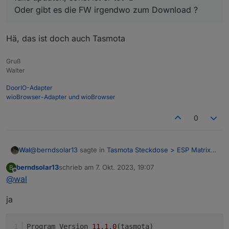
Oder gibt es die FW irgendwo zum Download ?
Hä, das ist doch auch Tasmota
Gruß
Walter
DoorIO-Adapter
wioBrowser-Adapter und wioBrowser
0
@
berndsolar13
sagte in
Tasmota Steckdose > ESP Matrix
Wal
Display
:
berndsolar13
schrieb am
7. Okt. 2023, 19:07
B
zuletzt editiert von
Offline
@
wal
@
wal
Hä, das ist doch auch Tasmota
in dem Brief der dabei lag stand damals, keines falls
ja
updaten, sonst ist er tot :D
Oder gibt es die FW irgendwo zum Download ?
Program Version	
11.1
.
0
(tasmota)