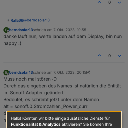
0
@
berndsolar13
Ralla66
berndsolar13
schrieb am
7. Okt. 2023, 19:55
B
Unter Tasmota Einstellungen -> Konfiguration sichern
zuletzt editiert von
Offline
danke läuft nun, werte landen auf dem Display, bin nun
happy :)
0
berndsolar13
schrieb am
7. Okt. 2023, 20:15
B
zuletzt editiert von berndsolar13
10. Juli 2023, 22:16
Offline
Muss noch mal stören :D
Durch das eingeben des Names ist natürlich die Entität
im Sonoff Adapter geändert.
Bedeutet, es schreibt jetzt unter dem Namen
alt = sonoff.0.Stromzahler._Power_curr
durch den Zusatz "PZ" heißt der neue Eintrag nun
Hallo! Könnten wir bitte einige zusätzliche Dienste für
neu = sonoff.0.Stromzahler.PZ_Power_curr
Funktionalität & Analytics
aktivieren? Sie können Ihre