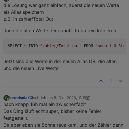
zuletzt editiert von
Offline
die Lösung war ganz einfach, zuerst die neuen Werte
als Alias speichern
z.B. in zahler/Total_Out
dann die alten Werte der sonoff db da rein kopieren
SELECT
 * 
INTO
"zahler/Total_out"
FROM
"sonoff.0.Stro
Jetzt sind alle Werte in der neuen Alias DB, die alten
und die neuen Live Werte
1
berndsolar13
schrieb am
8. Okt. 2023, 11:19
B
zuletzt editiert von berndsolar13
10. Aug. 2023, 13:25
Offline
nach knapp 16h mal ein zwischenfazit
Das Ding läuft echt super, bisher keine Fehler
festgestellt.
Da aber eben sie Sonne raus kam, und der Zähler dann