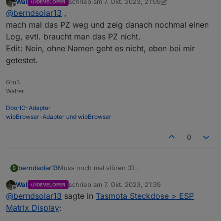
Wal
schrieb am
7. Okt. 2023, 21:09
DEVELOPER
Entität im Sonoff Adapter geändert.
Kann man die alten Werte umschreiben auf den
zuletzt editiert von Wal
10. Juli 2023, 23:32
Offline
@
berndsolar13
,
Bedeutet, es schreibt jetzt unter dem Namen
neuen Namen ?
alt = sonoff.0.Stromzahler._Power_curr
mach mal das PZ weg und zeig danach nochmal einen
durch den Zusatz "PZ" heißt der neue Eintrag
Log, evtl. braucht man das PZ nicht.
nun
Edit: Nein, ohne Namen geht es nicht, eben bei mir
neu = sonoff.0.Stromzahler.PZ_Power_curr
getestet.
Gruß
Walter
DoorIO-Adapter
wioBrowser-Adapter und wioBrowser
0
Muss noch mal stören :D
berndsolar13
B
Durch das eingeben des Names ist natürlich die
Wal
schrieb am
7. Okt. 2023, 21:39
DEVELOPER
Entität im Sonoff Adapter geändert.
Kann man die alten Werte umschreiben auf den
zuletzt editiert von
Offline
@
berndsolar13
sagte in
Tasmota Steckdose > ESP
Bedeutet, es schreibt jetzt unter dem Namen
neuen Namen ?
alt = sonoff.0.Stromzahler._Power_curr
Matrix Display
:
durch den Zusatz "PZ" heißt der neue Eintrag