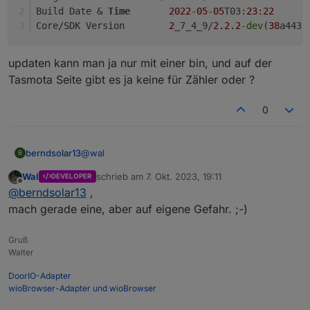
Build Date & 
Time
2022
-
05
-
05
T03:
23
:
22
Core/SDK Version	
2
_7_4_9/
2.2
.
2
-dev
(
38
a443e
updaten kann man ja nur mit einer bin, und auf der
Tasmota Seite gibt es ja keine für Zähler oder ?
0
@
wal
berndsolar13
B
Wal
schrieb am
7. Okt. 2023, 19:11
DEVELOPER
ja
zuletzt editiert von
Offline
@
berndsolar13
,
Program Version	11.1.0(tasmota)

mach gerade eine, aber auf eigene Gefahr. ;-)
Build Date & Time	2022-05-05T03:23:2
updaten kann man ja nur mit einer bin, und auf
Gruß
der Tasmota Seite gibt es ja keine für Zähler oder
Walter
?
DoorIO-Adapter
wioBrowser-Adapter und wioBrowser