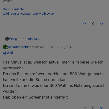
Walter
DoorIO-Adapter
wioBrowser-Adapter und wioBrowser
0
Da es nun mehr platz brauchte, wie das Display
anzeigen kann, das " - " ist schuld ;)
Daher hab ich im Script erstmal das Leerzeichen
Ich plane eventuell 2 Displays übereinander zu
Wal
@
berndsolar13
,
zwischen der Variable und dem W für Watt
bauen.
Du kannst das minus auch entfernen, da der Wert ja nie
entfernt.
berndsolar13
schrieb am
8. Okt. 2023, 11:48
Oben der Wert für den Zähler, darunter der
B
Ich es schwieriger übereinander ? Weil man dann
positiv werden kann.
zuletzt editiert von
Offline
Livewert der Steckdose mit dem Balkonkraftwerk.
quasi 2 Zeilen schreiben muss ?
@
wal
das Minus ist ja, weil ich aktuell mehr einspeise wie ich
verbrauche.
Da das Balkonkraftwerk vorhin kurz 500 Watt gemacht
hat, weil kurz die Sonne durch kam.
Da sind dann etwas über 300 Watt ins Netz eingespeist
wurden.
Hab oben ein Screenshot eingefügt.
0