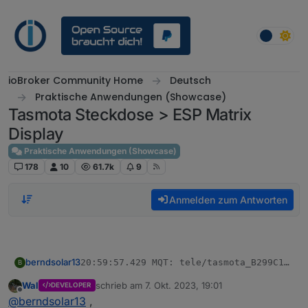
Weiter zum Inhalt
ioBroker Community Home
Deutsch
Praktische Anwendungen (Showcase)
Tasmota Steckdose > ESP Matrix
Display
Praktische Anwendungen (Showcase)
178
10
61.7k
9
Anmelden zum Antworten
berndsolar13
20:59:57.429 MQT: tele/tasmota_B299C1/SEN
B
20:59:57.432 ???

Wal
schrieb am
7. Okt. 2023, 19:01
Da ist noch Tasmota 11 drauf, falls das wichtig ist
DEVELOPER
20:59:57.666 ???

zuletzt editiert von
Offline
@
berndsolar13
,