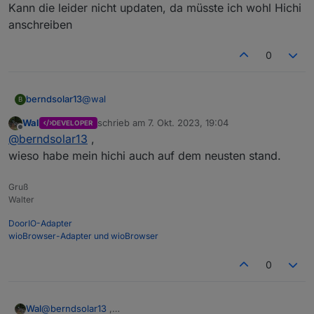
Kann die leider nicht updaten, da müsste ich wohl Hichi
anschreiben
0
@
wal
berndsolar13
B
Wal
schrieb am
7. Okt. 2023, 19:04
DEVELOPER
heißt die Software ist zu alt ?
zuletzt editiert von
Offline
@
berndsolar13
,
Kann die leider nicht updaten, da müsste ich
wohl Hichi anschreiben
wieso habe mein hichi auch auf dem neusten stand.
Gruß
Walter
DoorIO-Adapter
wioBrowser-Adapter und wioBrowser
0
Wal
@
berndsolar13
,