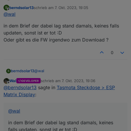
wieso habe mein hichi auch auf dem neusten stand.
berndsolar13
schrieb am
7. Okt. 2023, 19:05
B
zuletzt editiert von
Offline
@
wal
in dem Brief der dabei lag stand damals, keines falls
updaten, sonst ist er tot :D
Oder gibt es die FW irgendwo zum Download ?
0
@
wal
berndsolar13
B
Wal
schrieb am
7. Okt. 2023, 19:06
DEVELOPER
in dem Brief der dabei lag stand damals, keines
zuletzt editiert von
Offline
@
berndsolar13
sagte in
Tasmota Steckdose > ESP
falls updaten, sonst ist er tot :D
Oder gibt es die FW irgendwo zum Download ?
Matrix Display
:
@
wal
in dem Brief der dabei lag stand damals, keines
falls updaten, sonst ist er tot :D