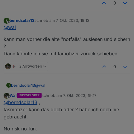
0
berndsolar13
schrieb am
7. Okt. 2023, 19:13
B
zuletzt editiert von
Offline
@
wal
kann man vorher die alte "notfalls" auslesen und sichern
?
Dann könnte ich sie mit tamotizer zurück schieben
2 Antworten
0
@
wal
berndsolar13
B
Wal
schrieb am
7. Okt. 2023, 19:17
DEVELOPER
kann man vorher die alte "notfalls" auslesen und
zuletzt editiert von
Offline
@
berndsolar13
,
sichern ?
Dann könnte ich sie mit tamotizer zurück
tasmotizer kann das doch oder ? habe ich noch nie
schieben
gebraucht.
No risk no fun.