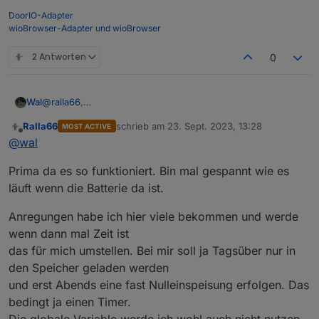
>B
DoorIO-Adapter
->sensor53 r
wioBrowser-Adapter und wioBrowser
tper=10
2 Antworten
>S
0
dt [l1c1p10]pwr=%pwr%
p=pwr-(U*I)
@
timer+=1
ralla66
,
Wal
habe mir jetzt eine einfache Regelung erstellt die schon
if timer>3 {
Ralla66
schrieb am
23. Sept. 2023, 13:28
MOST ACTIVE
sehr gut funktioniert.
if p>Ppos {
zuletzt editiert von
Offline
@
wal
Muss mir noch mit Grafana ein Graph erstellen für den
I+=0.5
erstellt, da ich noch keine Batterie habe und den aktuellen
Langzeittest.
}
Verbrauch hole ich mir über eine Globale Variable da das
Prima da es so funktioniert. Bin mal gespannt wie es
Ist mit der Rechnung
if p<Pneg {
einfach ist.
>D

läuft wenn die Batterie da ist.
if p<-150 {
g:pwr=0

I=0.5
p=0

Anregungen habe ich hier viele bekommen und werde
}
timer=0

wenn dann mal Zeit ist
Umax=40

I-=0.5
das für mich umstellen. Bei mir soll ja Tagsüber nur in
Imax=10

}
Ppos=20

den Speicher geladen werden
timer=0
Pneg=-50

} 
und erst Abends eine fast Nulleinspeisung erfolgen. Das
U=40

if chg[SW]>0 {
bedingt ja einen Timer.
I=0.5

vSW=rSW+s(SW)
Die globale Variable werde ich wohl auch nicht nutzen.
p:SW=0
