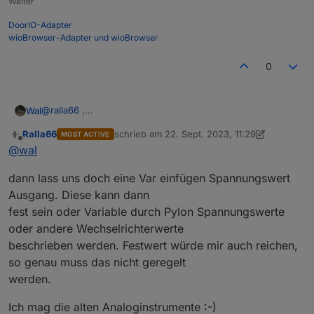
Walter
DoorIO-Adapter
wioBrowser-Adapter und wioBrowser
Nachtrag, man könnte auch den Mppt des WR setzen
zwischen 25 und 32 Volt, 0 -12 A .
0
Dazu müsste der Mppt Point bekannt sein oder eine
Var anlegen das jeder Fest Volt
selbst bestimmt.
@
ralla66
,
Wal
Der Lumentree hat meist bsp. -> 150 Watt Bezug : Volt
ja das wollte ich so umsetzen, feste Spannung am WR und
Festwert 49 Volt Pylon = A <-
Ralla66
schrieb am
22. Sept. 2023, 11:29
MOST ACTIVE
Ampere regeln.
Edit: ich nutze ein APSystems DS3-S den kann man noch
zuletzt editiert von Ralla66
Na ja, Pylontech Spannungswert einlesen ist ja jetzt
Offline
@
wal
Nach dem Einschalten des DPM die Spannung langsam
nicht regeln.
easy.
hochfahren auf z.B. 30V und danach je nach
dann lass uns doch eine Var einfügen Spannungswert
Leistungsabnahme den Strom regeln.
Ausgang. Diese kann dann
fest sein oder Variable durch Pylon Spannungswerte
oder andere Wechselrichterwerte
beschrieben werden. Festwert würde mir auch reichen,
so genau muss das nicht geregelt
werden.
Ich mag die alten Analoginstrumente :-)