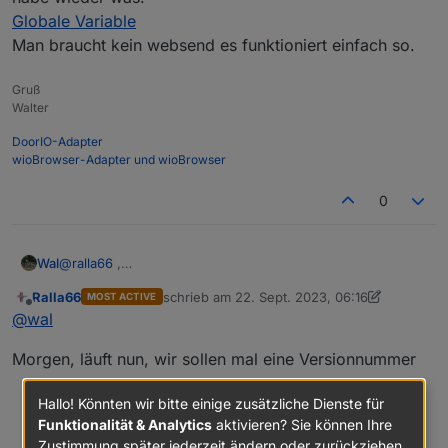
nm(0.0 24.0 0.01 C "DPM Ausgang (A)" 200 2)

Globale Variable
Aktuelle Leistung{m} %0pwr% W

Man braucht kein websend es funktioniert einfach so.
>M 1

+1,3,m,16,9600,DC,1,2,010300000001,010300010001,0
1,010302SSssxxxx@i0:100,Spannung,V,sVolt,2

Gruß
1,010302SSssxxxx@i1:1000,Strom,A,sCur,2

Walter
1,010302SSssxxxx@i2:1,Ausgang,,sSwitch,0

DoorIO-Adapter
1,010302SSssxxxx@i3:1,Temp,°C,tCur,1

wioBrowser-Adapter und wioBrowser
0
Wal
@
ralla66
,
habe wieder was.
Ralla66
schrieb am
22. Sept. 2023, 06:16
MOST ACTIVE
Globale Variable
zuletzt editiert von Ralla66
Offline
@
wal
Man braucht kein websend es funktioniert einfach so.
Morgen, läuft nun, wir sollen mal eine Versionnummer
Hallo! Könnten wir bitte einige zusätzliche Dienste für
Funktionalität & Analytics
aktivieren? Sie können Ihre
Zustimmung später jederzeit ändern oder zurückziehen.