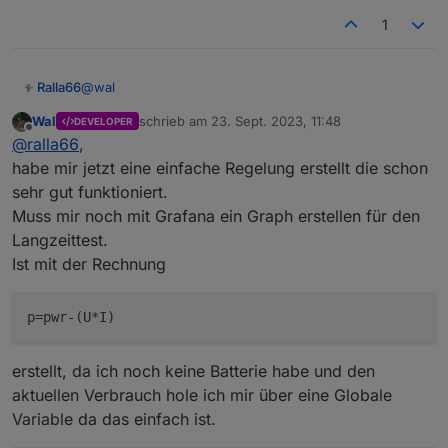
1
@
wal
Ralla66
Wal
schrieb am
23. Sept. 2023, 11:48
DEVELOPER
dann lass uns doch eine Var einfügen Spannungswert
zuletzt editiert von
Offline
@
ralla66
,
Ausgang. Diese kann dann
fest sein oder Variable durch Pylon Spannungswerte
Ich mag die alten Analoginstrumente :-)
habe mir jetzt eine einfache Regelung erstellt die schon
oder andere Wechselrichterwerte
sehr gut funktioniert.
beschrieben werden. Festwert würde mir auch
Muss mir noch mit Grafana ein Graph erstellen für den
reichen, so genau muss das nicht geregelt
Langzeittest.
werden.
Ist mit der Rechnung
p
erstellt, da ich noch keine Batterie habe und den
aktuellen Verbrauch hole ich mir über eine Globale
Variable da das einfach ist.