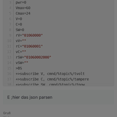
pwr=0
Vmax=60
Cmax=24
V=0
C=0
SW=0
rV=
"01060000"
vV=
""
rC=
"01060001"
vC=
""
rSW=
"01060002000"
vSW=
""
>BS
+>subscribe V, cmnd/%topic%/tvolt
+>subscribe C, cmnd/%topic%/tampere
+>subscribe SW, cmnd/%topic%/tpow
>B
->sensor53 r
E ;hier das json parsen
tper=10
>S
Timer+=1
Gruß