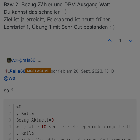
Bzw 2, Bezug Zähler und DPM Ausgang Watt
Du kannst das schneller :-)
Ziel ist ja erreicht, Feierabend ist heute früher.
Lehrbrief 1, Übung 1 mit Sehr Gut bestanden ;-)
1
@
ralla66
,
Wal
ja schau mal ob du den Wert rausfiltern kannst.
Ralla66
schrieb am
20. Sept. 2023, 18:10
MOST ACTIVE
Mit http("
192.168.xxx.xxx
" "/cm?
zuletzt editiert von
Offline
@
wal
cmnd=script>Variablename=Wert) kannst du jeder Variable
im Script einen Wert verpassen.
so ?
Mit Variable=http("
192.168.xxx.xxx
" "/cm?cmnd=script?
Variablename) kannst du jeden Wert anfordern.
>D
; Ralla
Bezug Aktuell=
0
>T ; alle 
10
 sec Telemetrieperiode eingestellt
; Ralla 
; jeder Variable im Script einen Wert zuweisen