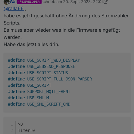
Wal
schrieb am
20. Sept. 2023, 22:04
DEVELOPER
Nachtrag:
zuletzt editiert von Wal
Offline
@
ralla66
,
Werde das wohl so bauen,
habe es jetzt geschafft ohne Änderung des Stromzähler
Ein / Aus für Wartungsarbeiten
Scripts.
Automatic Ein ist Nulleinspeisung
Es muss aber wieder was in die Firmware eingefügt
Automatic Aus Handvorgaben zum Testen des
werden.
Wirkungsgrades
Button Timer Ein / Aus noch einfügen für vorgegebene
Habe das jetzt alles drin:
Timerzeiten aus dem
Script Bsp: 19:00 - 6:00, Internen Tasmota Timer
nutzen
#
define
 USE_SCRIPT_WEB_DISPLAY
Mqtt alle StatusSNS Werte nach IO
#
define
 USE_WEBSEND_RESPONSE
#
define
 USE_SCRIPT_STATUS
#
define
 USE_SCRIPT_FULL_JSON_PARSER
#
define
 USE_SCRIPT
#
define
 SUPPORT_MQTT_EVENT
#
define
 USE_SML_M
#
define
 USE_SML_SCRIPT_CMD
>D
Timer=0