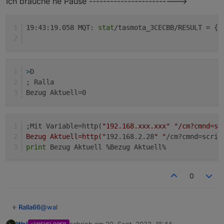
Ich brauche ne Pause ------------------------->
19:43:19.058 MQT: 
stat
/tasmota_3CECBB/RESULT = {
"
>
D
; Ralla
Bezug Aktuell=0
;Mit Variable=http(
"192.168.xxx.xxx"
"/cm?cmnd=sc
Bezug Aktuell=http("
192.168.2.28
" "
/cm?cmnd=scrip
print
 Bezug Aktuell %Bezug Aktuell%
0
@
wal
Ralla66