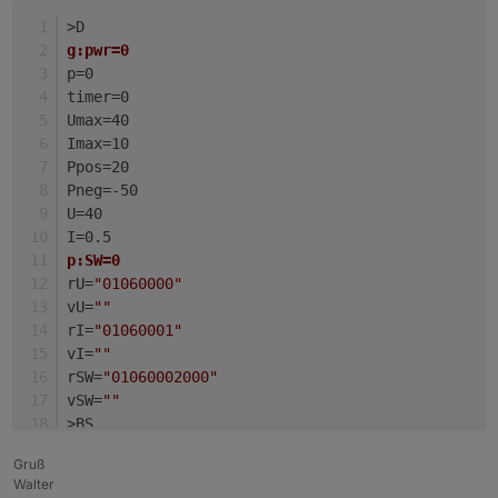
>D
g:pwr=0
p=0
timer=0
Umax=40
Imax=10
Ppos=20
Pneg=-50
U=40
I=0.5
p:SW=0
rU=
"01060000"
vU=
""
rI=
"01060001"
vI=
""
rSW=
"01060002000"
vSW=
""
>BS
+>subscribe U, cmnd/%topic%/tvolt
Gruß
+>subscribe I, cmnd/%topic%/tampere
Walter
+>subscribe SW, cmnd/%topic%/tpow