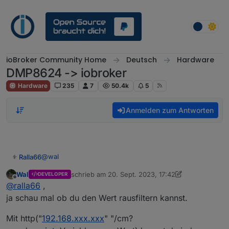
Weiter zum Inhalt
ioBroker Community Home
Deutsch
Hardware
DMP8624 -> iobroker
Hardware
235
7
50.4k
5
Anmelden zum Antworten
@
wal
Ralla66
Wal
schrieb am
20. Sept. 2023, 17:42
DEVELOPER
ok hast gewonnen :-)
zuletzt editiert von Wal
Offline
@
ralla66
,
wie machen wir weiter ?
ja schau mal ob du den Wert rausfiltern kannst.
Ein DPM Script für alle IR Leseköpfe bauen, also den
Status SNS komplett abholen.
Gruß Ralla
Mit http("
192.168.xxx.xxx
" "/cm?
Dann den Bezugswert Filtern. Habe ja kein Hichi.