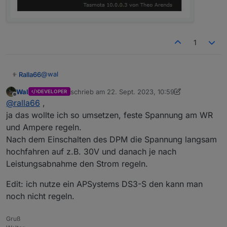
1
@
wal
Ralla66
Wal
schrieb am
22. Sept. 2023, 10:59
DEVELOPER
bestelle schon mal Esp32 falls das zu wenig ist.
zuletzt editiert von Wal
Offline
@
ralla66
,
1366 Zeichen sind übrig.
Im Script fehlt ja nur noch Wert Bezug extrahieren und
Der Pylontech hat immer zwischen 47 und 52 Volt .
ja das wollte ich so umsetzen, feste Spannung am WR
die Berechnung.
Schaue heute abend mal die Livedaten ab 19:00 Uhr.
und Ampere regeln.
Denke wird bsp. -> 150 Watt Bezug : Volt Festwert 29
erster Eindruck, Hoymiles DC eine Seite,
Nach dem Einschalten des DPM die Spannung langsam
Volt = A <-
hochfahren auf z.B. 30V und danach je nach
Leistungsabnahme den Strom regeln.
Edit: ich nutze ein APSystems DS3-S den kann man
noch nicht regeln.
Gruß