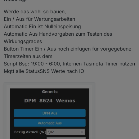
das SML angepasst werden muß. Einfacher wäre es
nur in der DPM Script Var Deklaration
Werde das wohl so bauen,
ein Paar Werte einzugeben. Das ist ja für mich schon
Ein / Aus für Wartungsarbeiten
sehr schwer.
Automatic Ein ist Nulleinspeisung
Automatic Aus Handvorgaben zum Testen des
Wirkungsgrades
Button Timer Ein / Aus noch einfügen für vorgegebene
Timerzeiten aus dem
Script Bsp: 19:00 - 6:00, Internen Tasmota Timer nutzen
Mqtt alle StatusSNS Werte nach IO