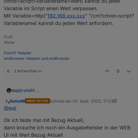
cmnd=script>Variablename=Wert) kannst du jeder
Dieser Wert kann ja anders benannt sein,
Nachtrag, Leseköpfe ( Status SNS ) Json einlesen,
Variable im Script einen Wert verpassen.
Dann Script cleanen und die erste Beta 1.0 bauen.
dann würden auch Shelly PM gehen.
Mit Variable=http("
192.168.xxx.xxx
" "/cm?cmnd=script?
Weiter dann mit der Berechnung Bezug -> DPM setzt V
und A ?
Variablename) kannst du jeden Wert anfordern.
Gruß
Walter
DoorIO-Adapter
wioBrowser-Adapter und wioBrowser
2 Antworten
0
@
ralla66
,
Wal
ja schau mal ob du den Wert rausfiltern kannst.
Ralla66
schrieb am
20. Sept. 2023, 17:53
MOST ACTIVE
Mit http("
192.168.xxx.xxx
" "/cm?
zuletzt editiert von Ralla66
Offline
@
wal
cmnd=script>Variablename=Wert) kannst du jeder Variable
im Script einen Wert verpassen.
Ok ich teste mal mit Bezug Aktuell,
Mit Variable=http("
192.168.xxx.xxx
" "/cm?cmnd=script?
Variablename) kannst du jeden Wert anfordern.
dann brauche ich noch ein Ausgabefenster in der WEB
UI mit Wert Bezug Aktuell