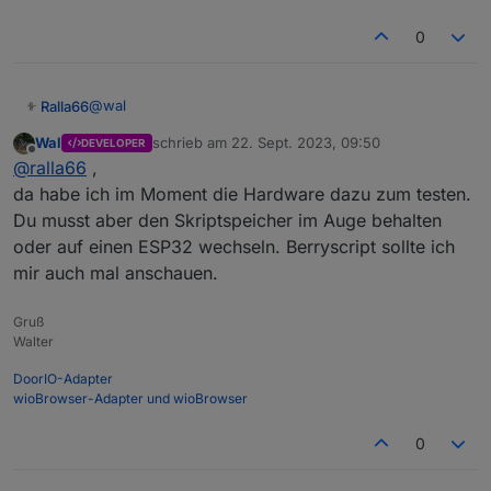
0
@
wal
Ralla66
Wal
schrieb am
22. Sept. 2023, 09:50
DEVELOPER
Morgen, läuft nun, wir sollen mal eine Versionnummer
zuletzt editiert von
Offline
@
ralla66
,
vergeben.
Jetzt die Verkasperung, wenn Bezug Watt ist x steuere
da habe ich im Moment die Hardware dazu zum testen.
V und A mit :-)
Du musst aber den Skriptspeicher im Auge behalten
Natürlich gepart mit Triggerudatezeit.
Nachtrag
oder auf einen ESP32 wechseln. Berryscript sollte ich
Schöner Wohnen machen wir am Scluss, sollte erst
mir auch mal anschauen.
laufen.
für eine Nachteinspeisung sollten wir einen Button
anlegen Timer aktiv.
Wichtige Parameter wie Bezug Zähler und berechnete
Gruß
Ausgangsleistung BAL gehören auch dazu.
Walter
So wird auch sofort erkannt ob der Zähler ESP läuft
und ob das Script läuft.
DoorIO-Adapter
wioBrowser-Adapter und wioBrowser
DC Ausgang und Temp sind ja eher Schöner Wohnen.
0