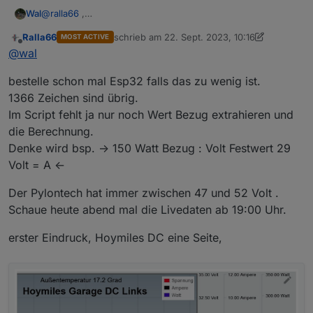
Wal
@
ralla66
,
da habe ich im Moment die Hardware dazu zum testen. Du
Ralla66
schrieb am
22. Sept. 2023, 10:16
MOST ACTIVE
musst aber den Skriptspeicher im Auge behalten oder auf
zuletzt editiert von Ralla66
Offline
@
wal
einen ESP32 wechseln. Berryscript sollte ich mir auch mal
anschauen.
bestelle schon mal Esp32 falls das zu wenig ist.
1366 Zeichen sind übrig.
Im Script fehlt ja nur noch Wert Bezug extrahieren und
die Berechnung.
Denke wird bsp. -> 150 Watt Bezug : Volt Festwert 29
Volt = A <-
Der Pylontech hat immer zwischen 47 und 52 Volt .
Schaue heute abend mal die Livedaten ab 19:00 Uhr.
erster Eindruck, Hoymiles DC eine Seite,
Für die Berechnung Bezug -> Ausgang könnte man
die Daten eines HM 600
nehmen, linear dürfte reichen. Betrieb des HM etc
unter 50 Watt ist eher Sinn befreit.
Die Daten V und A eines HM könnte ich Live mitloggen
wenn Sonne da ist.