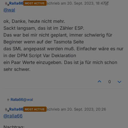
Ralla66
schrieb am
20. Sept. 2023, 18:47
MOST ACTIVE
zuletzt editiert von Ralla66
Offline
T
@
wal
aktuell= MT175#Bezug Aktuell
Dann kannst du aktuell senden oder anfordern.
ok, Danke, heute nicht mehr.
Schaue in meiner Lösung von der vorherigen Seite.
Sackt langsam, das ist im Zähler ESP.
Das war bei mir nicht geplant, immer schwierig für
Beginner wenn auf der Tasmota Seite
das SML angepasst werden muß. Einfacher wäre es nur
in der DPM Script Var Deklaration
ein Paar Werte einzugeben. Das ist ja für mich schon
sehr schwer.
0
@
wal
Ralla66
Ralla66
schrieb am
20. Sept. 2023, 20:26
MOST ACTIVE
ok, Danke, heute nicht mehr.
zuletzt editiert von
Offline
@
ralla66
Sackt langsam, das ist im Zähler ESP.
Das war bei mir nicht geplant, immer schwierig für
Nachtrag:
Beginner wenn auf der Tasmota Seite