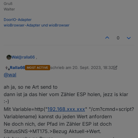
Gruß
Walter
DoorIO-Adapter
wioBrowser-Adapter und wioBrowser
0
@
ralla66
,
Wal
Ralla66
schrieb am
20. Sept. 2023, 18:32
MOST ACTIVE
zuletzt editiert von Ralla66
Offline
@
wal
mit dem Befehl sendest du den Wert an 192.168.2.28.
Im 192.168.2.28 muss es eine Variable Bezug Aktuell
ah ja, so ne Art send to
geben.
dann ist ja das hier vom Zähler ESP holen, jezz is klar
:-)
Mit Variable=http("
192.168.xxx.xxx
" "/cm?cmnd=script?
Variablename) kannst du jeden Wert anfordern
Ne doch nich, der Pfad im Zähler ESP ist doch
StatusSNS->MT175.>Bezug Aktuell->Wert.