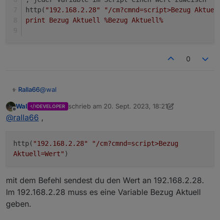
http(
"192.168.2.28"
"/cm?cmnd=script>Bezug Aktuel
print Bezug Aktuell %Bezug Aktuell%
0
@
wal
Ralla66
Wal
schrieb am
20. Sept. 2023, 18:21
DEVELOPER
so ?
zuletzt editiert von Wal
Offline
@
ralla66
,
>D

; Ralla

http(
"192.168.2.28"
"/cm?cmnd=script>Bezug
Bezug Aktuell=0

Aktuell=Wert"
)
>T ; alle 10 sec Telemetrieperiode eingestellt
; Ralla 

; jeder Variable im Script einen Wert zuweisen
mit dem Befehl sendest du den Wert an 192.168.2.28.
http("192.168.2.28" "/cm?cmnd=script>Bezug Akt
Im 192.168.2.28 muss es eine Variable Bezug Aktuell
geben.