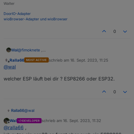
Walter
DoorIO-Adapter
wioBrowser-Adapter und wioBrowser
0
Wal
@
fimoknete
,
ok auf jeden Fall funktioniert das mit einem ESP über Wifi
Ralla66
schrieb am
16. Sept. 2023, 11:25
MOST ACTIVE
zuletzt editiert von
Offline
@
wal
welcher ESP läuft bei dir ? ESP8266 oder ESP32.
0
@
wal
Ralla66
Wal
schrieb am
16. Sept. 2023, 11:32
DEVELOPER
welcher ESP läuft bei dir ? ESP8266 oder ESP32.
zuletzt editiert von
Offline
@
ralla66
,