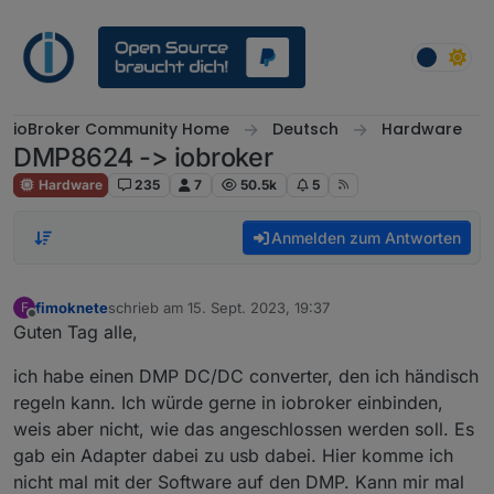
Weiter zum Inhalt
ioBroker Community Home
Deutsch
Hardware
DMP8624 -> iobroker
Hardware
235
7
50.5k
5
Anmelden zum Antworten
fimoknete
schrieb am
15. Sept. 2023, 19:37
F
zuletzt editiert von
Offline
Guten Tag alle,
ich habe einen DMP DC/DC converter, den ich händisch
regeln kann. Ich würde gerne in iobroker einbinden,
weis aber nicht, wie das angeschlossen werden soll. Es
gab ein Adapter dabei zu usb dabei. Hier komme ich
nicht mal mit der Software auf den DMP. Kann mir mal