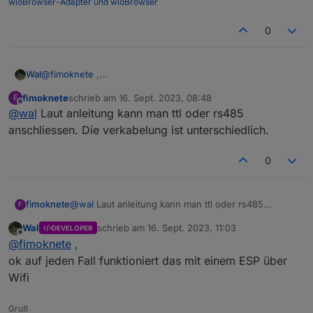
wioBrowser-Adapter und wioBrowser
0
Wal
@
fimoknete
,
was hast du für einen, seriell oder rs485 ?
fimoknete
schrieb am
16. Sept. 2023, 08:48
F
Ich habe den seriellen und steuere ihn über
Wifi mit
zuletzt editiert von
Offline
@
wal
Laut anleitung kann man ttl oder rs485
Tasmota
.
anschliessen. Die verkabelung ist unterschiedlich.
0
fimoknete
@
wal
Laut anleitung kann man ttl oder rs485
F
anschliessen. Die verkabelung ist unterschiedlich.
Wal
schrieb am
16. Sept. 2023, 11:03
DEVELOPER
zuletzt editiert von
Offline
@
fimoknete
,
ok auf jeden Fall funktioniert das mit einem ESP über
Wifi
Gruß