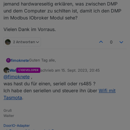
jemand hardwareseitig erklären, was zwischen DMP
und dem Computer zu schllten ist, damit ich den DMP
im Modbus IObroker Modul sehe?
Vielen Dank im Vorraus.
2 Antworten
0
Guten Tag alle,
fimoknete
F
Wal
schrieb am
15. Sept. 2023, 20:45
DEVELOPER
ich habe einen DMP DC/DC converter, den ich
zuletzt editiert von
Offline
@
fimoknete
,
händisch regeln kann. Ich würde gerne in iobroker
einbinden, weis aber nicht, wie das angeschlossen
Vielen Dank im Vorraus.
was hast du für einen, seriell oder rs485 ?
werden soll. Es gab ein Adapter dabei zu usb dabei.
Ich habe den seriellen und steuere ihn über
Wifi mit
Hier komme ich nicht mal mit der Software auf den
Tasmota
.
DMP. Kann mir mal jemand hardwareseitig erklären,
was zwischen DMP und dem Computer zu schllten
ist, damit ich den DMP im Modbus IObroker Modul
Gruß
sehe?
Walter
DoorIO-Adapter