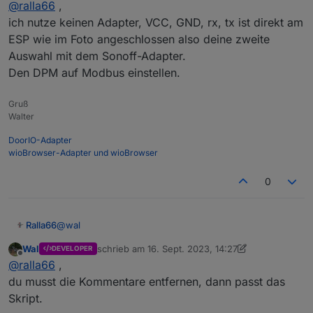
@
ralla66
,
groß.
Die ersten Zeilen im Script gelöscht ergibt dann :
ich nutze keinen Adapter, VCC, GND, rx, tx ist direkt am
ESP wie im Foto angeschlossen also deine zweite
Auswahl mit dem Sonoff-Adapter.
Den DPM auf Modbus einstellen.
Gruß
Walter
DoorIO-Adapter
wioBrowser-Adapter und wioBrowser
0
@
wal
Ralla66
Wal
schrieb am
16. Sept. 2023, 14:27
DEVELOPER
Habe nur einen ESP8266 hier, dafür war das Script zu
zuletzt editiert von Wal
Offline
@
ralla66
,
groß.
Die ersten Zeilen im Script gelöscht ergibt dann :
du musst die Kommentare entfernen, dann passt das
Skript.