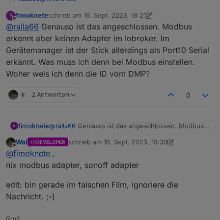
fimoknete
schrieb am
16. Sept. 2023, 18:21
F
zwischen dem DPM und dem Win PC ist nur der
zuletzt editiert von fimoknete
Offline
@
ralla66
Genauso ist das angeschlossen. Modbus
mitgelieferte USB RS485 Stick dazwischen.
Im Gerätemanager prüfen ob der Stick erkannt wurde.
erkennt aber keinen Adapter im Iobroker. Im
Gerätemanager ist der Stick allerdings als Port10 Serial
erkannt. Was muss ich denn bei Modbus einstellen.
Woher weis ich denn die ID vom DMP?
2 Antworten
0
fimoknete
@
ralla66
Genauso ist das angeschlossen. Modbus
F
erkennt aber keinen Adapter im Iobroker. Im
Wal
schrieb am
16. Sept. 2023, 18:30
DEVELOPER
Gerätemanager ist der Stick allerdings als Port10
zuletzt editiert von Wal
Offline
@
fimoknete
,
Serial erkannt. Was muss ich denn bei Modbus
einstellen. Woher weis ich denn die ID vom DMP?
nix modbus adapter, sonoff adapter
edit: bin gerade im falschen Film, ignoriere die
Nachricht. ;-)
Gruß