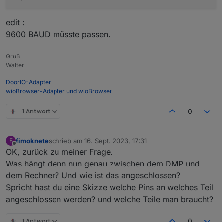
edit :
9600 BAUD müsste passen.
Gruß
Walter
DoorIO-Adapter
wioBrowser-Adapter und wioBrowser
1 Antwort
0
fimoknete
schrieb am
16. Sept. 2023, 17:31
F
zuletzt editiert von
Offline
OK, zurück zu meiner Frage.
Was hängt denn nun genau zwischen dem DMP und
dem Rechner? Und wie ist das angeschlossen?
Spricht hast du eine Skizze welche Pins an welches Teil
angeschlossen werden? und welche Teile man braucht?
1 Antwort
0