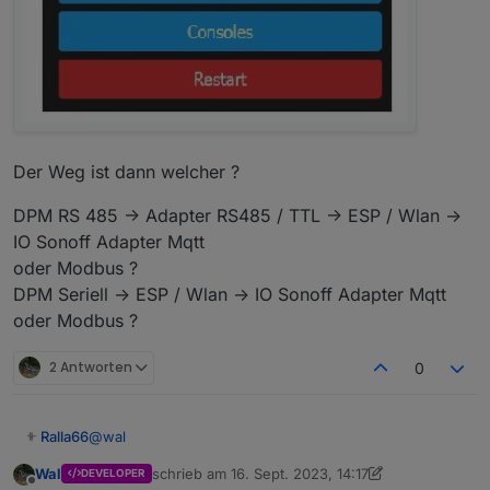
Der Weg ist dann welcher ?
DPM RS 485 -> Adapter RS485 / TTL -> ESP / Wlan ->
IO Sonoff Adapter Mqtt
oder Modbus ?
DPM Seriell -> ESP / Wlan -> IO Sonoff Adapter Mqtt
oder Modbus ?
2 Antworten
0
@
wal
Ralla66
Wal
schrieb am
16. Sept. 2023, 14:17
DEVELOPER
Habe nur einen ESP8266 hier, dafür war das Script zu
zuletzt editiert von Wal
Offline