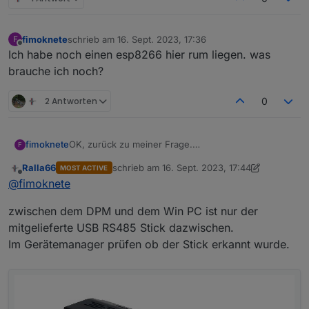
fimoknete
schrieb am
16. Sept. 2023, 17:36
F
zuletzt editiert von
Offline
Ich habe noch einen esp8266 hier rum liegen. was
brauche ich noch?
2 Antworten
0
fimoknete
OK, zurück zu meiner Frage.
F
Was hängt denn nun genau zwischen dem DMP und
Ralla66
schrieb am
16. Sept. 2023, 17:44
MOST ACTIVE
dem Rechner? Und wie ist das angeschlossen?
zuletzt editiert von Ralla66
Offline
@
fimoknete
Spricht hast du eine Skizze welche Pins an welches
Teil angeschlossen werden? und welche Teile man
zwischen dem DPM und dem Win PC ist nur der
braucht?
mitgelieferte USB RS485 Stick dazwischen.
Im Gerätemanager prüfen ob der Stick erkannt wurde.