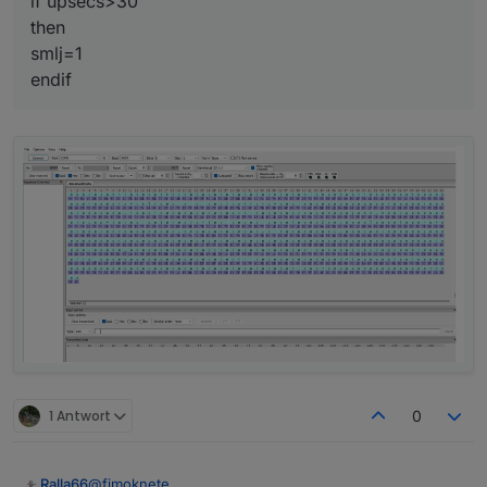
if upsecs>30
then
smlj=1
endif
1 Antwort
0
@
fimoknete
Ralla66