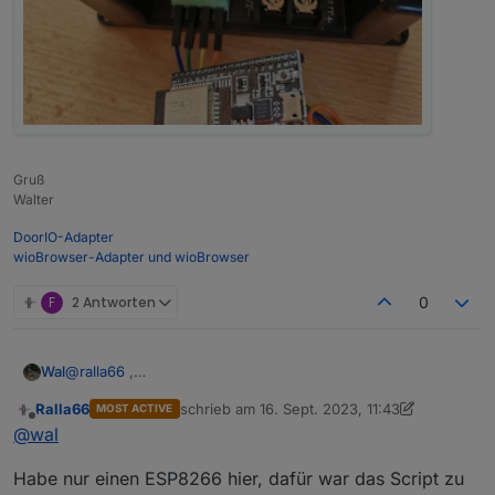
Gruß
Walter
DoorIO-Adapter
wioBrowser-Adapter und wioBrowser
F
2 Antworten
0
Wal
@
ralla66
,
ich nutze ein esp32 es funzt aber auch ein ESP8266.
Ralla66
schrieb am
16. Sept. 2023, 11:43
MOST ACTIVE
Wichtig ist nur das das Teil ein 5V Anschluss hat um ihn
zuletzt editiert von Ralla66
Offline
@
wal
direkt an den DPM8624 anzuschließen.
Habe nur einen ESP8266 hier, dafür war das Script zu