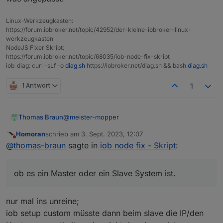
system.adapter.icons-fatcow-hosting.0   : icons-fa
system.adapter.icons-material-png.0     : icons-ma
Linux-Werkzeugkasten:
system.adapter.icons-mfd-png.0          : icons-mf
https://forum.iobroker.net/topic/42952/der-kleine-iobroker-linux-
system.adapter.icons-mfd-svg.0          : icons-mf
werkzeugkasten
system.adapter.icons-open-icon-library-png.0: icon
NodeJS Fixer Skript:
+
system.adapter.influxdb.0               : influxdb
https://forum.iobroker.net/topic/68035/iob-node-fix-skript
+
system.adapter.info.0                   : info    
iob_diag: curl -sLf -o
diag.sh
https://iobroker.net/diag.sh && bash
diag.sh
+
system.adapter.iot.0                    : iot     
+
system.adapter.javascript.0             : javascri
1 Antwort
1
+
system.adapter.linux-control.0          : linux-co
+
system.adapter.modbus.0                 : modbus  
+
system.adapter.net-tools.0              : net-tool
@
meister-mopper
Thomas Braun
+
system.adapter.nut.0                    : nut     
Homoran
schrieb am
3. Sept. 2023, 12:07
+
system.adapter.nut.1                    : nut     
Okay. Dann hab ich das Problem, das ich noch
zuletzt editiert von
Nicht stören
@
thomas-braun
sagte in
iob node fix - Skript
:
nicht herausgefunden habe wie man
+
system.adapter.ocpp.0                   : ocpp    
zweifelsfrei erkennt ob es ein Master oder ein
+
system.adapter.openligadb.0             : openliga
Slave System ist.
+
system.adapter.pi-hole.0                : pi-hole 
ob es ein Master oder ein Slave System ist.
+
system.adapter.pi-hole.1                : pi-hole 
+
system.adapter.ping.0                   : ping    
+
system.adapter.pollenflug.0             : pollenfl
nur mal ins unreine;
+
system.adapter.proxmox.0                : proxmox 
iob setup custom müsste dann beim slave die IP/den
+
system.adapter.rpi2.0                   : rpi2    