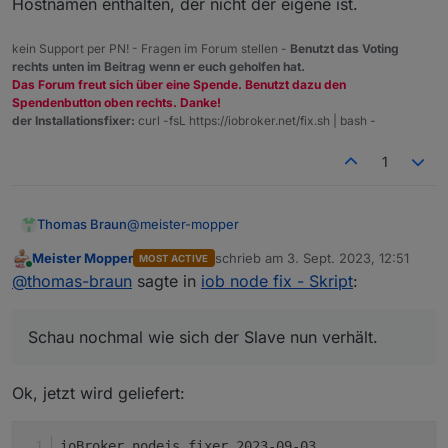
Hostnamen enthalten, der nicht der eigene ist.
+
system.adapter.sayit.0                  : sayit   
+
system.adapter.sayit.1                  : sayit   
kein Support per PN! - Fragen im Forum stellen -
Benutzt das Voting
+
system.adapter.sayit.2                  : sayit   
rechts unten im Beitrag wenn er euch geholfen hat.
+
system.adapter.sayit.3                  : sayit   
Das Forum freut sich über eine Spende. Benutzt dazu den
+
system.adapter.sayit.4                  : sayit   
Spendenbutton oben rechts. Danke!
+
system.adapter.sayit.5                  : sayit   
der Installationsfixer:
curl -fsL https://iobroker.net/fix.sh | bash -
+
system.adapter.simple-api.0             : simple-a
1
+
system.adapter.smartmeter.0             : smartmet
+
system.adapter.solax.0                  : solax   
+
system.adapter.sonoff.0                 : sonoff  
@
meister-mopper
Thomas Braun
+
system.adapter.tankerkoenig.0           : tankerko
+
system.adapter.telegram.0               : telegram
Meister Mopper
schrieb am
3. Sept. 2023, 12:51
MOST ACTIVE
Schau nochmal wie sich der Slave nun verhält.
+
system.adapter.tr-064.0                 : tr-064  
zuletzt editiert von
Online
@
thomas-braun
sagte in
iob node fix - Skript
:
Hab da was angepasst.
+
system.adapter.trashschedule.0          : trashsch
+
system.adapter.tuya.0                   : tuya    
+
system.adapter.unifi.0                  : unifi   
Schau nochmal wie sich der Slave nun verhält.
+
system.adapter.vaillant.0               : vaillant
system.adapter.vis-bars.0               : vis-bars
Ok, jetzt wird geliefert:
system.adapter.vis-fancyswitch.0        : vis-fanc
system.adapter.vis-google-fonts.0       : vis-goog
system.adapter.vis-history.0            : vis-hist
ioBroker nodejs fixer 2023-09-03