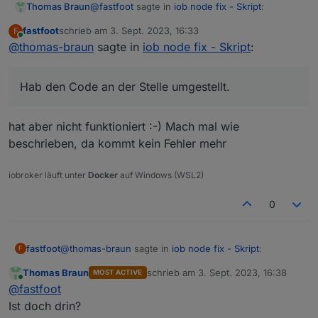
@
fastfoot
sagte in
iob node fix - Skript
:
Thomas Braun
udp
0
0
0.0
.0
.0
:6667
0.0
.0
.0
:
udp6
0
0
:::5353
:::*
fastfoot
schrieb am
3. Sept. 2023, 16:33
F
zuletzt editiert von
udp6
0
0
::1:53
:::*
Online
@
thomas-braun
sagte in
die double-braces sind hier wichtig.
iob node fix - Skript
:
udp6
0
0
:::51362
:::*
udp6
0
0
:::546
:::*
Die sind auch schon raus. Hab den Code an der
Hab den Code an der Stelle umgestellt.
Stelle umgestellt.
***
Log
File
-
Last
25
Lines
***
Die ist aber im Moment noch der Punkt wo es
hakelt...
hat aber nicht funktioniert :-) Mach mal wie
Ohne ausgelesenem state aus der iob-
beschrieben, da kommt kein Fehler mehr
Datenbank was die empfohlene Version angeht
============
Mark
until
here
for
C&P
=============
komme ich da ins Schleudern.
iobroker läuft unter
Docker
auf Windows (WSL2)
iob
diag
has
finished.
0
@
thomas-braun
sagte in
iob node fix - Skript
:
fastfoot
F
Thomas Braun
schrieb am
3. Sept. 2023, 16:38
MOST ACTIVE
zuletzt editiert von
Online
Hab den Code an der Stelle umgestellt.
@
fastfoot
Ist doch drin?