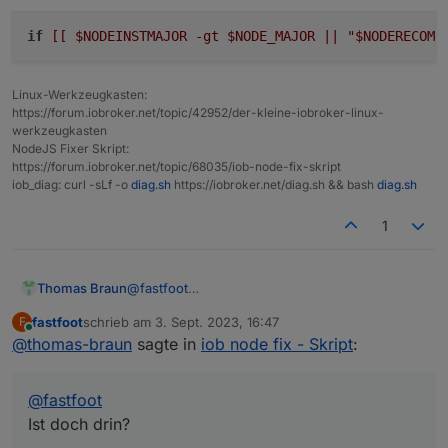
hat aber nicht funktioniert :-) Mach mal wie
beschrieben, da kommt kein Fehler mehr
if
[[ $NODEINSTMAJOR -gt $NODE_MAJOR || "$NODERECOMN
Linux-Werkzeugkasten:
https://forum.iobroker.net/topic/42952/der-kleine-iobroker-linux-
werkzeugkasten
NodeJS Fixer Skript:
https://forum.iobroker.net/topic/68035/iob-node-fix-skript
iob_diag: curl -sLf -o
diag.sh
https://iobroker.net/diag.sh && bash
diag.sh
1
@
fastfoot
Thomas Braun
Ist doch drin?
fastfoot
schrieb am
3. Sept. 2023, 16:47
F
zuletzt editiert von
Online
@
thomas-braun
sagte in
iob node fix - Skript
:
@
fastfoot
Ist doch drin?