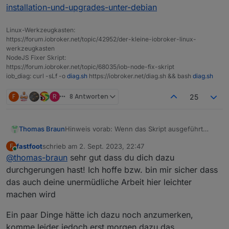
installation-und-upgrades-unter-debian
Linux-Werkzeugkasten:
https://forum.iobroker.net/topic/42952/der-kleine-iobroker-linux-
werkzeugkasten
NodeJS Fixer Skript:
https://forum.iobroker.net/topic/68035/iob-node-fix-skript
iob_diag: curl -sLf -o
diag.sh
https://iobroker.net/diag.sh && bash
diag.sh
F
R
8 Antworten
25
Hinweis vorab: Wenn das Skript ausgeführt
Thomas Braun
wurde und sein Werk getan hat, funktionieren
fastfoot
schrieb am
2. Sept. 2023, 22:47
F
Updates innerhalb der nodejs-Version wieder
sudo apt update

zuletzt editiert von
Online
@
thomas-braun
sehr gut dass du dich dazu
wie gehabt über
Erneutes ausführen des Skriptes bei einem
durchgerungen hast! Ich hoffe bzw. bin mir sicher dass
gewöhnlichen Update ist nicht notwendig!
das auch deine unermüdliche Arbeit hier leichter
__
machen wird
BETA-TESTING
(Nachdem das Skript jetzt auch offiziell Teil vom
Ich habe mich ja lange dagegen
Ein paar Dinge hätte ich dazu noch anzumerken,
ioBroker in Form des Kommandos
iob
ausgesprochen, so grundlegende Dinge wie
nodejs-update
geworden ist wird hier im
die Installation von nodejs über windige 'Toolz'
Flugs heruntergeladen und ausgeführt per
komme leider jedoch erst morgen dazu das