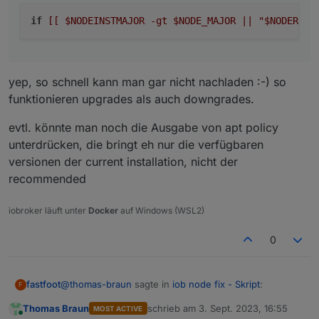
if
[[ $NODEINSTMAJOR -gt $NODE_MAJOR || "$NODERECO
yep, so schnell kann man gar nicht nachladen :-) so
funktionieren upgrades als auch downgrades.
evtl. könnte man noch die Ausgabe von apt policy
unterdrücken, die bringt eh nur die verfügbaren
versionen der current installation, nicht der
recommended
iobroker läuft unter
Docker
auf Windows (WSL2)
0
@
thomas-braun
sagte in
iob node fix - Skript
:
fastfoot
F
Thomas Braun
schrieb am
3. Sept. 2023, 16:55
MOST ACTIVE
zuletzt editiert von