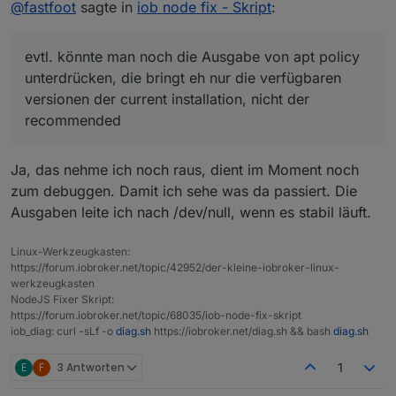
Online
@
fastfoot
@
fastfoot
sagte in
iob node fix - Skript
:
Ist doch drin?
yep, so schnell kann man gar nicht nachladen :-) so
funktionieren upgrades als auch downgrades.
evtl. könnte man noch die Ausgabe von apt policy
evtl. könnte man noch die Ausgabe von apt policy
unterdrücken, die bringt eh nur die verfügbaren
unterdrücken, die bringt eh nur die verfügbaren
versionen der current installation, nicht der
versionen der current installation, nicht der
recommended
recommended
Ja, das nehme ich noch raus, dient im Moment noch
zum debuggen. Damit ich sehe was da passiert. Die
Ausgaben leite ich nach /dev/null, wenn es stabil läuft.
Linux-Werkzeugkasten:
https://forum.iobroker.net/topic/42952/der-kleine-iobroker-linux-
werkzeugkasten
NodeJS Fixer Skript:
https://forum.iobroker.net/topic/68035/iob-node-fix-skript
iob_diag: curl -sLf -o
diag.sh
https://iobroker.net/diag.sh && bash
diag.sh
E
F
3 Antworten
1