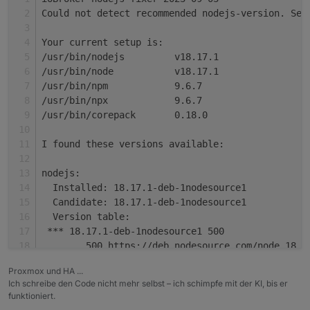
system.adapter.vis-hqwidgets.0          : vis-hqwi
Could not detect recommended nodejs-version. Set
system.adapter.vis-jqui-mfd.0           : vis-jqui
system.adapter.vis-justgage.0           : vis-just
Your current setup is:
system.adapter.vis-map.0                : vis-map 
/usr/bin/nodejs         v18.17.1
system.adapter.vis-players.0            : vis-play
/usr/bin/node           v18.17.1
system.adapter.vis-timeandweather.0     : vis-time
/usr/bin/npm            9.6.7
system.adapter.vis.0                    : vis     
/usr/bin/npx            9.6.7
+
system.adapter.web.0                    : web     
/usr/bin/corepack       0.18.0
+
system.adapter.yeelight-2.0             : yeelight
+
system.adapter.zigbee.0                 : zigbee  
I found these versions available:
+
instance
is
alive
nodejs:
  Installed: 18.17.1-deb-1nodesource1
Enabled
adapters
with
bindings
  Candidate: 18.17.1-deb-1nodesource1
+
system.adapter.admin.0                  : admin   
  Version table:
+
system.adapter.hm-rpc.0                 : hm-rpc  
 *** 18.17.1-deb-1nodesource1 500
+
system.adapter.hm-rpc.1                 : hm-rpc  
        500 https://deb.nodesource.com/node_18.x
+
system.adapter.hue.0                    : hue     
        100 /var/lib/dpkg/status
+
system.adapter.influxdb.0               : influxdb
Proxmox und HA ...
     12.22.12~dfsg-1~deb11u4 500
+
system.adapter.ocpp.0                   : ocpp    
Ich schreibe den Code nicht mehr selbst – ich schimpfe mit der KI, bis er
        500 http://raspbian.raspberrypi.org/rasp
+
system.adapter.proxmox.0                : proxmox 
funktioniert.