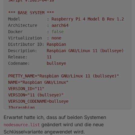
Skript
v.2023-04-16
***
BASE
SYSTEM
***
Model           :
Raspberry
Pi
4
Model
B
Rev
1.2
Architecture    :
aarch64
Docker          :
false
Virtualization  :
none
Distributor ID:
Raspbian
Description:
Raspbian
GNU/Linux
11
(bullseye)
Release:
11
Codename:
bullseye
PRETTY_NAME="Raspbian
GNU/Linux
11
(bullseye)"
NAME="Raspbian
GNU/Linux"
VERSION_ID="11"
VERSION="11
(bullseye)"
VERSION_CODENAME=bullseye
ID=raspbian
ID_LIKE=debian
Erwartet hatte ich, dass auf beiden Systemen
HOME_URL="http://www.raspbian.org/"
geändert wird und die neue
nodesource.list
SUPPORT_URL="http://www.raspbian.org/RaspbianForums"
Schlüsselvariante angewendet wird.
BUG_REPORT_URL="http://www.raspbian.org/RaspbianBugs