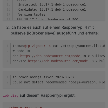
  Installed: 18.17.1-deb-1nodesource1
  Candidate: 18.17.1-deb-1nodesource1
  Version table:
 *** 18.17.1-deb-1nodesource1 500
        500 https://deb.nodesource.com/node_18.x
Ich habe es auch auf einem Raspberrypi 4 mit
        100 /var/lib/dpkg/status
bullseye (ioBroker slave) ausgeführt und erhalte:
     18.13.0+dfsg1-1 500
        500 http://deb.debian.org/debian bookwor
thomas
@rpizigbee
:~
$ 
cat /etc/apt/sources.list.d/
# node 18
deb 
https:
/
/deb.nodesource.com/node
_18.x bullseye
Nothing to 
do
, your installation seems to be cor
deb-src 
https:
/
/deb.nodesource.com/node
_18.x bull
ioBroker nodejs fixer 2023-09-02
Could not detect recommended nodejs-version. Plea
auf diesem Raspberrypi ergibt:
iob diag