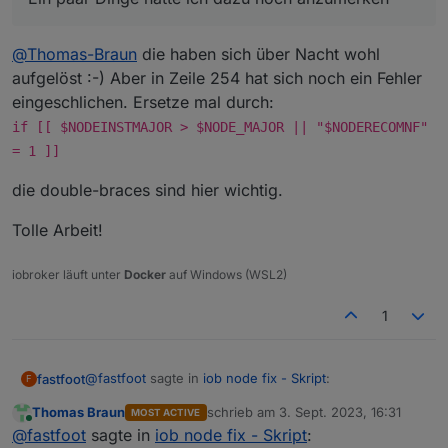
Adapter
"telegram"
:
1.16
.0
,
installed
1.1
Adapter
"tr-064"
:
4.2
.18
,
installed
4.2
Adapter
"trashschedule":
2.2
.0
,
installed
2.2
@
Thomas-Braun
die haben sich über Nacht wohl
Adapter
"tuya"
:
3.14
.2
,
installed
3.1
aufgelöst :-) Aber in Zeile 254 hat sich noch ein Fehler
Adapter
"upnp"
:
1.0
.21
,
installed
1.0
eingeschlichen. Ersetze mal durch:
Adapter
"vaillant"
:
0.1
.2
,
installed
0.1
if [[ $NODEINSTMAJOR > $NODE_MAJOR || "$NODERECOMNF"
Adapter
"vis-google-fonts":
1.0
.4
,
installed
1.0
= 1 ]]
Adapter
"web"
:
6.1
.0
,
installed
6.1
Adapter
"ws"
:
2.5
.3
,
installed
2.5
die double-braces sind hier wichtig.
Adapter
"zigbee"
:
1.8
.23
,
installed
1.8
Tolle Arbeit!
Objects
and
States
Please
stand
by
-
This
may
take
a
while
iobroker läuft unter
Docker
auf Windows (WSL2)
Objects:
20365
States:
22441
1
***
OS-Repositories
and
Updates
***
Hit:1
http://archive.raspberrypi.org/debian
bullseye
@
fastfoot
sagte in
iob node fix - Skript
:
fastfoot
F
Hit:2
http://raspbian.raspberrypi.org/raspbian
bulls
Get:3
https://deb.nodesource.com/node_18.x
bullseye
Thomas Braun
schrieb am
3. Sept. 2023, 16:31
MOST ACTIVE
zuletzt editiert von
Online
Fetched
4586 
B
in
1s
(5084
B/s)
Ein paar Dinge hätte ich dazu noch anzumerken
@
fastfoot
sagte in
iob node fix - Skript
: