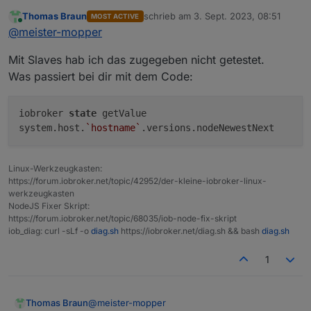
tmpfs
tmpfs
380M
Thomas Braun
schrieb am
3. Sept. 2023, 08:51
MOST ACTIVE
zuletzt editiert von
Online
Ist ein Timinig Problem beim Auslesen
@
meister-mopper
Messages concerning ext4 filesystem in dmesg:
der iob-Datenbank.
[
Tue
Jul
25
13
:37:52
2023
] 
Kernel command line:
cohe
Ich bekomme jedoch dieselbe Meldung, wenn
Mit Slaves hab ich das zugegeben nicht getestet.
ich das Skript erneut (und, und, und) aufrufe.
[
Tue
Jul
25
13
:37:55
2023
] 
EXT4-fs
(sda2):
mounted f
Was passiert bei dir mit dem Code:
[
Tue
Jul
25
13
:37:55
2023
] 
VFS:
Mounted
root
(ext4
f
[
Tue
Jul
25
13
:37:58
2023
] 
EXT4-fs
(sda2):
re-mounte
iobroker
state
getValue
Show
mounted
filesystems
(real
ones
only):
system.host.
`hostname`
.versions.nodeNewestNext
TARGET
SOURCE
FSTY
/
/dev/sda2
ext4
Linux-Werkzeugkasten:
|-/boot
/dev/sda1
vfat
https://forum.iobroker.net/topic/42952/der-kleine-iobroker-linux-
`-/mnt/nas
//192.168.178.100/homes/pi/rpizigbee
cifs
werkzeugkasten
NodeJS Fixer Skript:
Files in neuralgic directories:
https://forum.iobroker.net/topic/68035/iob-node-fix-skript
iob_diag: curl -sLf -o
diag.sh
https://iobroker.net/diag.sh && bash
diag.sh
/var:
1.
4G
/var/
1
617M
/var/log
500M
/var/cache
488M
/var/cache/apt
@
meister-mopper
Thomas Braun