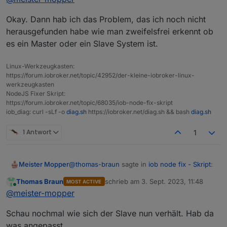
+
system.adapter.backitup.0               : backitup
+
system.adapter.backitup.1               : backitup
Okay. Dann hab ich das Problem, das ich noch nicht
thomas@rpizigbee:~ $ iobroker state get
+
system.adapter.bluelink.0               : bluelink
herausgefunden habe wie man zweifelsfrei erkennt ob
+
system.adapter.chromecast.0             : chromeca
es ein Master oder ein Slave System ist.
system.adapter.daswetter.0              : daswette
+
system.adapter.denon.0                  : denon   
Linux-Werkzeugkasten:
+
system.adapter.discovery.0              : discover
https://forum.iobroker.net/topic/42952/der-kleine-iobroker-linux-
system.adapter.dwd.0                    : dwd     
werkzeugkasten
+
system.adapter.enigma2.0                : enigma2 
NodeJS Fixer Skript:
+
system.adapter.enigma2.1                : enigma2 
https://forum.iobroker.net/topic/68035/iob-node-fix-skript
system.adapter.feiertage.0              : feiertag
iob_diag: curl -sLf -o
diag.sh
https://iobroker.net/diag.sh && bash
diag.sh
+
system.adapter.fullybrowser.0           : fullybro
+
system.adapter.harmony.0                : harmony 
1 Antwort
1
+
system.adapter.heos.0                   : heos    
+
system.adapter.hm-rega.0                : hm-rega 
+
system.adapter.hm-rpc.0                 : hm-rpc  
@
thomas-braun
sagte in
iob node fix - Skript
:
Meister Mopper
+
system.adapter.hm-rpc.1                 : hm-rpc  
Thomas Braun
schrieb am
3. Sept. 2023, 11:48
MOST ACTIVE
+
system.adapter.hue.0                    : hue     
zuletzt editiert von
Online
Hostname des Masters
@
meister-mopper
system.adapter.ical.0                   : ical    
system.adapter.ical.1                   : ical    
Schau nochmal wie sich der Slave nun verhält. Hab da
system.adapter.icons-addictive-flavour-png.0: icon
thomas@rpizigbee:~ $ iobroker state get
was angepasst.