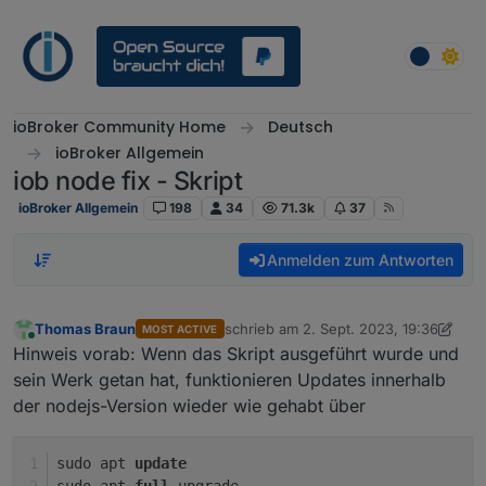
Weiter zum Inhalt
ioBroker Community Home
Deutsch
ioBroker Allgemein
iob node fix - Skript
ioBroker Allgemein
198
34
71.3k
37
Anmelden zum Antworten
Thomas Braun
schrieb am
2. Sept. 2023, 19:36
MOST ACTIVE
zuletzt editiert von Thomas Braun
Online
Hinweis vorab: Wenn das Skript ausgeführt wurde und
sein Werk getan hat, funktionieren Updates innerhalb
der nodejs-Version wieder wie gehabt über
sudo apt 
update
sudo apt 
full
-
upgrade