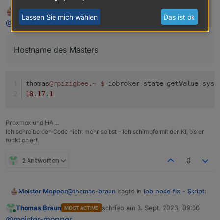
Gib mal statt
***
ioBroker-Installation
***
Meister Mopper
schrieb am
3. Sept. 2023, 08:58
MOST ACTIVE
``hostname`
Also
zuletzt editiert von
Lassen Sie mich wählen
Das ist ok
Online
@
thomas-braun
sagte in
iob node fix - Skript
:
da den Hostname des Masters ein.
ioBroker
Status
iobroker
is
running
on
this
host.
Hostname des Masters
At
least
one
iobroker
host
is
running.
Objects type:
jsonl
thomas
@rpizigbee
:~
$ 
iobroker state getValue syst
States  type:
redis
18.17
.
1
MULTIHOSTSERVICE/enabled:
false
Proxmox und HA ...
Core
adapters
versions
Ich schreibe den Code nicht mehr selbst – ich schimpfe mit der KI, bis er
funktioniert.
js-controller:
4.0
.24
admin:
6.8
.0
2 Antworten
0
javascript:
7.0
.3
Adapters from github:
0
@
thomas-braun
sagte in
iob node fix - Skript
:
Meister Mopper
Adapter
State
Thomas Braun
schrieb am
3. Sept. 2023, 09:00
MOST ACTIVE
zuletzt editiert von
+
system.adapter.admin.0                  : admin   
Online
Hostname des Masters
@
meister-mopper