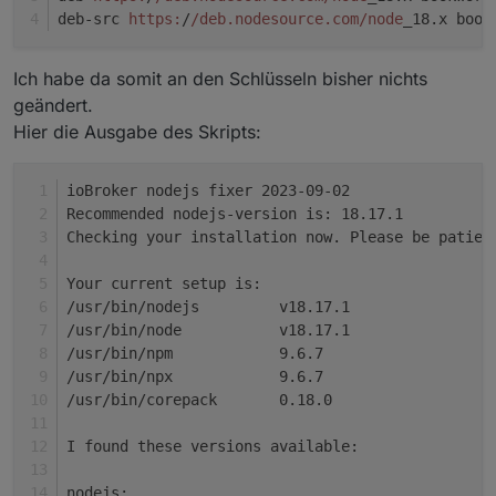
nodejs-Zweig mit geben, dann wird die letzte
Backup für den Fall der Fälle. )
nodejs in der Version von nodesource inkl. der
deb-src 
https:
/
/deb.nodesource.com/node
_18.x book
Version aus diesem Zweig installiert.
Schlüssel usw. installiert.
Wobei der Zweig natürlich existent sein muss.
Ich habe da somit an den Schlüsseln bisher nichts
Zur Zeit ist also XX = 18 , 20 oder 22 möglich.
geändert.
Noch ein Hinweis: Gegebenenfalls (wenn z. B.
mehrere verschachtelte Fehler vorliegen) das
Hier die Ausgabe des Skripts:
Skript nochmal laufen lassen. Wenn alles
Nothing to do, your installation is usin
senkrecht ist sieht die Meldung am Ende so
Also 2x 'nothing to do'.
aus:
ioBroker nodejs fixer 2023-09-02
(2x aber nur, wenn die Empfehlung aus dem
Recommended nodejs-version is: 18.17.1
iobroker herausgelesen werden konnte. Das
Meinungen? Anregungen? Wünsche?
Checking your installation now. Please be patien
funktioniert aber nicht immer, für Multihost-
Wer da tiefer einsteigen möchte und vielleicht
Setups z.B. nur für das Hauptsystem)
selber kochen möchte:
Your current setup is:
https://forum.iobroker.net/topic/35090/howto-
/usr/bin/nodejs         v18.17.1
nodejs-installation-und-upgrades-unter-debian
/usr/bin/node           v18.17.1
/usr/bin/npm            9.6.7
/usr/bin/npx            9.6.7
/usr/bin/corepack       0.18.0
I found these versions available:
nodejs: