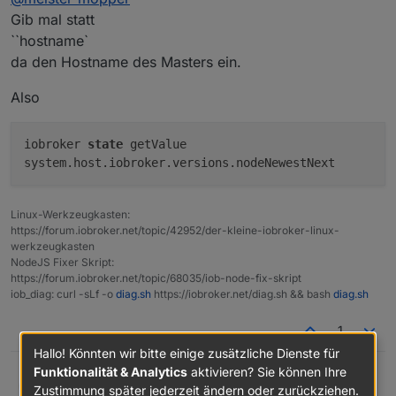
Gib mal statt
***
NodeJS-Installation
***
``hostname`
thomas@rpizigbee:~ $ iobroker state get
/usr/bin/nodejs
v18.17.1
da den Hostname des Masters ein.
/usr/bin/node
v18.17.1
/usr/bin/npm
9.6
.7
Also
/usr/bin/npx
9.6
.7
iobroker
state
getValue
system.host.iobroker.versions.nodeNewestNext
nodejs:
Installed:
18.17
.1
-deb-1nodesource1
Candidate:
18.17
.1
-deb-1nodesource1
Linux-Werkzeugkasten:
Version table:
https://forum.iobroker.net/topic/42952/der-kleine-iobroker-linux-
***
18.17
.1
-deb-1nodesource1
500
werkzeugkasten
500
https://deb.nodesource.com/node_18.x
bul
NodeJS Fixer Skript:
https://forum.iobroker.net/topic/68035/iob-node-fix-skript
100
/var/lib/dpkg/status
iob_diag: curl -sLf -o
diag.sh
https://iobroker.net/diag.sh && bash
diag.sh
12.22
.12
~dfsg-1~deb11u4
500
500
http://raspbian.raspberrypi.org/raspbian
1
Hallo! Könnten wir bitte einige zusätzliche Dienste für
Temp directories causing npm8 problem:
0
Funktionalität & Analytics
aktivieren? Sie können Ihre
No
problems
detected
@
meister-mopper
Thomas Braun
Zustimmung später jederzeit ändern oder zurückziehen.