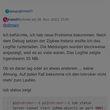
zigbee.0

@
kiste01
dimaiv
D
2023-11-28 16:24:18.309	warn	download icon fr
kiste01
schrieb am
28. Nov. 2023, 21:05
K
Zigbee Instanz stoppen!
zuletzt editiert von
Offline
zigbee.0

@
dimaiv
Stick für 30 sek vom Strom nehmen.
Zigbee Instanz Log-Stufe auf Debug setzen.
Ich befürchte, ich hab neue Probleme bekommen. Nach
Zigbee Instanz starten.
Logausgabe posten.
dem Debug setzen der Zigbee Instanz wollte ich das
Logfile runterladen. Die Meldungen wurden blockweise
angezeigt, weil es so viele waren. Das Logfile zeigte
irgendwann 35 MB.
Ob es daran lag oder an etwas anderem ... keine
Ahnung. Auf jeden Fall bekomme ich den iobroker nicht
mehr zum Laufen.
iob status zeigt
pi
@iobroker
:~
$ 
pi
@iobroker
:~
$ 
iob status
Server Cannot start inMem-objects on port 
9001
: F