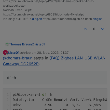
https://forum.iobroker.net/topic/42952/der-kleine-iobroker-linux-
npm ERR! code ENOSPC

werkzeugkasten
npm ERR! syscall write

NodeJS Fixer Skript:
npm ERR! errno -28

https://forum.iobroker.net/topic/68035/iob-node-fix-skript
npm ERR! nospc ENOSPC: no space left on device
iob_diag: curl -sLf -o
diag.sh
https://iobroker.net/diag.sh && bash
diag.sh
npm ERR! nospc There appears to be insufficien
npm ERR! nospc Clear up some disk space and tr
0
npm ERR! A complete log of this run can be fou
==============================================
@
kiste01
Thomas Braun
    Checking autostart (5/5)

kiste01
schrieb am
28. Nov. 2023, 21:37
K
==============================================
Mhm.
zuletzt editiert von
Offline
@
thomas-braun
sagte in
(FAQ) Zigbee LAN-USB-WLAN
Enabling autostart...

Gateway CC2652P
:
Autostart enabled!

sagt?
==============================================
df -h
    Your installation was fixed successfully

    Run iobroker start to start ioBroker again!
pi@iobroker:~$ 
df
 -h
Dateisystem    Größe Benutzt Verf. Verw% Eingehän
==============================================
udev            3,9G       0  3,9G    0% /dev