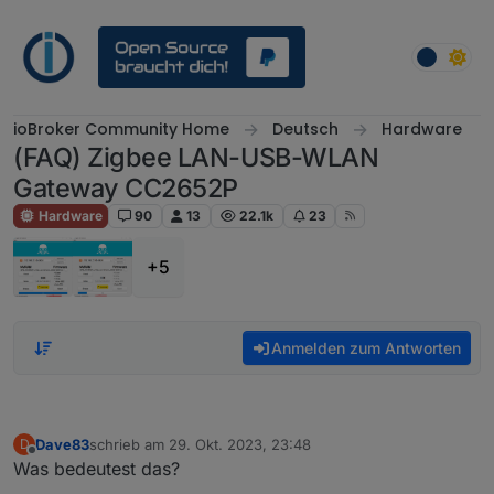
Weiter zum Inhalt
ioBroker Community Home
Deutsch
Hardware
(FAQ) Zigbee LAN-USB-WLAN
Gateway CC2652P
Hardware
90
13
22.1k
23
+5
Anmelden zum Antworten
Dave83
schrieb am
29. Okt. 2023, 23:48
D
zuletzt editiert von
Offline
Was bedeutest das?