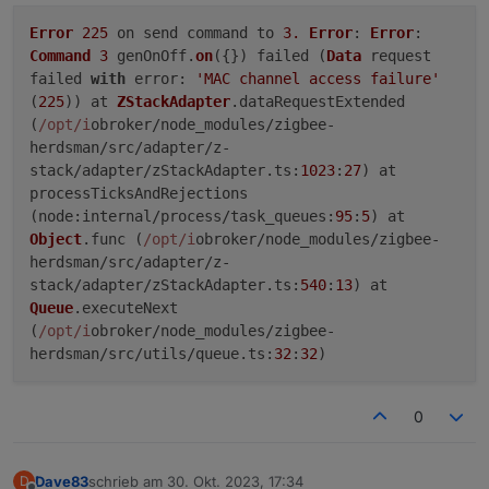
Error
225
on send command to
3.
Error
:
Error
:
Command
3
genOnOff.
on
({}) failed (
Data
request
failed
with
error
:
'MAC channel access failure'
(
225
)) at
ZStackAdapter
.
dataRequestExtended
(
/opt/i
obroker/node_modules/zigbee-
herdsman/src/adapter/z-
stack/adapter/zStackAdapter.
ts
:
1023
:
27
) at
processTicksAndRejections
(
node
:internal/process/
task_queues
:
95
:
5
) at
Object
.
func
(
/opt/i
obroker/node_modules/zigbee-
herdsman/src/adapter/z-
stack/adapter/zStackAdapter.
ts
:
540
:
13
) at
Queue
.
executeNext
(
/opt/i
obroker/node_modules/zigbee-
herdsman/src/utils/queue.
ts
:
32
:
32
)
0
Dave83
schrieb am
30. Okt. 2023, 17:34
D