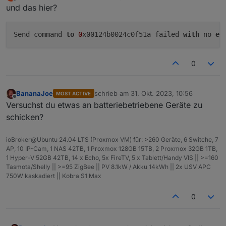
zuletzt editiert von
Offline
und das hier?
Send command 
to
0
x00124b0024c0f51a failed 
with
 no 
er
0
BananaJoe
schrieb am
31. Okt. 2023, 10:56
MOST ACTIVE
zuletzt editiert von
Offline
Versuchst du etwas an batteriebetriebene Geräte zu
schicken?
ioBroker@Ubuntu 24.04 LTS (Proxmox VM) für: >260 Geräte, 6 Switche, 7
AP, 10 IP-Cam, 1 NAS 42TB, 1 Proxmox 128GB 15TB, 2 Proxmox 32GB 1TB,
1 Hyper-V 52GB 42TB, 14 x Echo, 5x FireTV, 5 x Tablett/Handy VIS || >=160
Tasmota/Shelly || >=95 ZigBee || PV 8.1kW / Akku 14kWh || 2x USV APC
750W kaskadiert || Kobra S1 Max
0