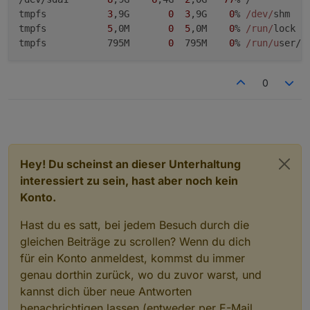
tmpfs           
3
,9G       
0
3
,9G    
0
% 
/dev/
shm

tmpfs           
5
,0M       
0
5
,0M    
0
% 
/run/
lock

tmpfs           795M       
0
  795M    
0
% 
/run/u
ser/
1
0
Hey! Du scheinst an dieser Unterhaltung
interessiert zu sein, hast aber noch kein
Konto.
Hast du es satt, bei jedem Besuch durch die
gleichen Beiträge zu scrollen? Wenn du dich
für ein Konto anmeldest, kommst du immer
genau dorthin zurück, wo du zuvor warst, und
kannst dich über neue Antworten
benachrichtigen lassen (entweder per E-Mail