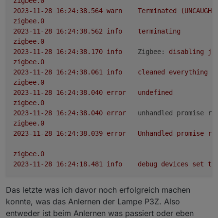
zigbee.0
2023-11-28 16:24:38.564	
warn
Terminated
(UNCAUGHT
zigbee.0
2023-11-28 16:24:38.562	
info
terminating
zigbee.0
2023-11-28 16:24:38.170	
info
Zigbee:
disabling
jo
zigbee.0
2023-11-28 16:24:38.061	
info
cleaned
everything
u
zigbee.0
2023-11-28 16:24:38.040	
error
undefined
zigbee.0
2023-11-28 16:24:38.040	
error
unhandled promise re
zigbee.0
2023-11-28 16:24:38.039	
error
Unhandled
promise
re
zigbee.0
2023-11-28 16:24:18.481	
info
debug
devices
set
to
zigbee.0
Das letzte was ich davor noch erfolgreich machen
2023-11-28 16:24:18.309	
warn
download
icon
from
h
konnte, was das Anlernen der Lampe P3Z. Also
entweder ist beim Anlernen was passiert oder eben
zigbee.0