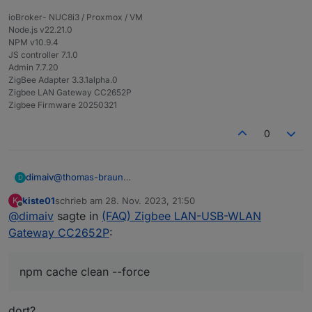
ioBroker- NUC8i3 / Proxmox / VM
Node.js v22.21.0
NPM v10.9.4
JS controller 7.1.0
Admin 7.7.20
ZigBee Adapter 3.3.1alpha.0
Zigbee LAN Gateway CC2652P
Zigbee Firmware 20250321
0
@
thomas-braun
dimaiv
D
@
kiste01
kiste01
schrieb am
28. Nov. 2023, 21:50
K
cd /opt/iobroker

zuletzt editiert von
Offline
@
dimaiv
sagte in
(FAQ) Zigbee LAN-USB-WLAN
Im Iobroker Verzeichnis gibt bei mir manchmal viel frei
Gateway CC2652P
:
npm cache clean --force
dort?