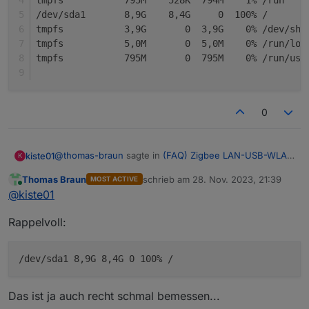
tmpfs           795M    528K  794M    1% /run
/dev/sda1       8,9G    8,4G     0  100% /
tmpfs           3,9G       0  3,9G    0% /dev/shm
tmpfs           5,0M       0  5,0M    0% /run/loc
tmpfs           795M       0  795M    0% /run/use
0
@
thomas-braun
sagte in
(FAQ) Zigbee LAN-USB-WLAN
kiste01
K
Gateway CC2652P
:
Thomas Braun
schrieb am
28. Nov. 2023, 21:39
MOST ACTIVE
zuletzt editiert von
Online
df -h
@
kiste01
Rappelvoll:
pi@iobroker:~$ df -h

Dateisystem    Größe Benutzt Verf. Verw% Einge
udev            3,9G       0  3,9G    0% /dev

/dev/sda1 8,9G 8,4G 0 100% /
tmpfs           795M    528K  794M    1% /run

/dev/sda1       8,9G    8,4G     0  100% /

tmpfs           3,9G       0  3,9G    0% /dev/s
Das ist ja auch recht schmal bemessen...
tmpfs           5,0M       0  5,0M    0% /run/l