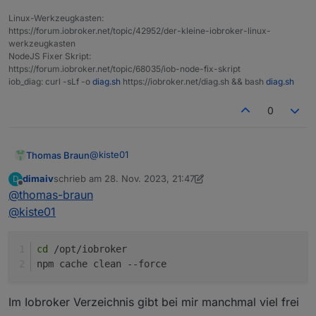
tmpfs           795M       0  795M    0% /run/
Linux-Werkzeugkasten:
https://forum.iobroker.net/topic/42952/der-kleine-iobroker-linux-
werkzeugkasten
NodeJS Fixer Skript:
https://forum.iobroker.net/topic/68035/iob-node-fix-skript
iob_diag: curl -sLf -o
diag.sh
https://iobroker.net/diag.sh && bash
diag.sh
0
@
kiste01
Thomas Braun
dimaiv
schrieb am
28. Nov. 2023, 21:47
D
Rappelvoll:
zuletzt editiert von dimaiv
Offline
@
thomas-braun
@
kiste01
Das ist ja auch recht schmal bemessen...
cd
 /opt/iobroker
npm cache clean --force
Im Iobroker Verzeichnis gibt bei mir manchmal viel frei