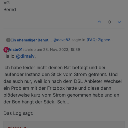
VG
Bernd
0
@
dave83
sagte in
(FAQ) Zigbee
Ein ehemaliger Benutzer
?
LAN/USB/WLAN Gateway CC2652P
:
kiste01
schrieb am
28. Nov. 2023, 15:39
K
zuletzt editiert von
Offline
Hallo
@
dimaiv
,
Gibt es eine Anleitung oder ein
Paper
Moin,
ich habe leider nicht deinen Rat befolgt und bei
laufender Instanz den Stick vom Strom getrennt. Und
schau mal hier->
das auch nur, weil ich nach dem DSL Anbieter Wechsel
https://www.zigbee2mqtt.io/advanced
/zigbee/02_improve_network_range_a
ein Problem mit der Fritzbox hatte und diese dann
Ist vielleicht was dabei.
nd_stability.html
blöderweise kurz vom Strom genommen habe und an
VG
der Box hängt der Stick. Sch...
Bernd
Das Log sagt: