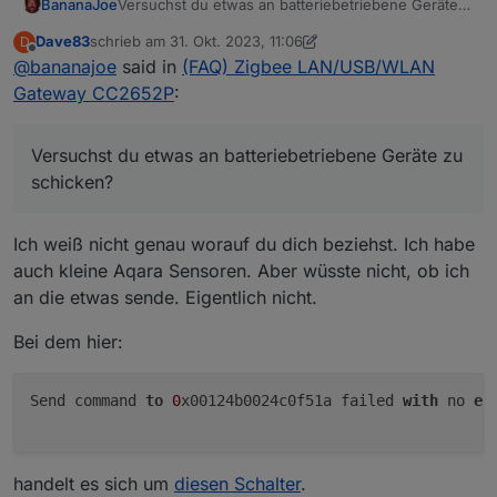
BananaJoe
Versuchst du etwas an batteriebetriebene Geräte
zu schicken?
Dave83
schrieb am
31. Okt. 2023, 11:06
D
zuletzt editiert von Dave83
Offline
@
bananajoe
said in
(FAQ) Zigbee LAN/USB/WLAN
Gateway CC2652P
:
Versuchst du etwas an batteriebetriebene Geräte zu
schicken?
Ich weiß nicht genau worauf du dich beziehst. Ich habe
auch kleine Aqara Sensoren. Aber wüsste nicht, ob ich
an die etwas sende. Eigentlich nicht.
Bei dem hier:
Send command 
to
0
x00124b0024c0f51a failed 
with
 no 
er
handelt es sich um
diesen Schalter
.