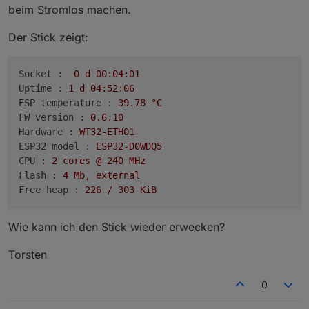
beim Stromlos machen.
2023-11-28 16:24:18.230	
info
Zigbee
started
Der Stick zeigt:
Socket :
0
d
00
:04:01
Uptime :
1
d
04
:52:06
ESP temperature :
39.78
°C
FW version :
0.6
.10
Hardware :
WT32-ETH01
ESP32 model :
ESP32-D0WDQ5
CPU :
2
cores
@
240
MHz
Flash :
4
Mb,
external
Free heap :
226
/
303
KiB
Wie kann ich den Stick wieder erwecken?
Torsten
0