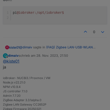
pi
@iobroker
:/opt/iobroker
$
0
@
dimaiv
sagte in
(FAQ) Zigbee LAN-USB-WLAN
kiste01
K
Gateway CC2652P
:
dimaiv
schrieb am
28. Nov. 2023, 21:50
D
zuletzt editiert von
Offline
@
kiste01
npm cache clean --force
ja
dort?
ioBroker- NUC8i3 / Proxmox / VM
Node.js v22.21.0
NPM v10.9.4
JS controller 7.1.0
Admin 7.7.20
ZigBee Adapter 3.3.1alpha.0
Zigbee LAN Gateway CC2652P
Zigbee Firmware 20250321