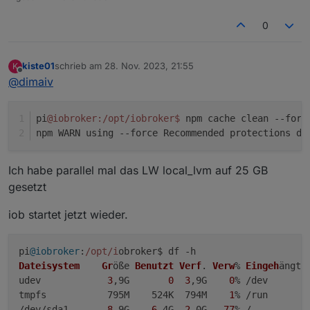
0
kiste01
schrieb am
28. Nov. 2023, 21:55
K
zuletzt editiert von
Offline
@
dimaiv
pi
@iobroker
:/opt/iobroker
$ 
npm cache clean --forc
npm WARN using --force Recommended protections di
Ich habe parallel mal das LW local_lvm auf 25 GB
gesetzt
iob startet jetzt wieder.
pi
@iobroker
:
/opt/i
Dateisystem
Gr
öße 
Benutzt
Verf
. 
Verw
% 
Eingeh
ängt a
udev            
3
,9G       
0
3
,9G    
0
% /dev

tmpfs           795M    524K  794M    
1
% /run

/dev/sda1       
8
,9G    
6
,4G  
2
,0G   
77
% /
