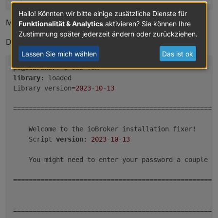
Hallo! Könnten wir bitte einige zusätzliche Dienste für
Mein System läuft unter proxmox
Funktionalität & Analytics
aktivieren? Sie können Ihre
Zustimmung später jederzeit ändern oder zurückziehen.
Der iob fix zeigt
Lassen Sie mich wählen
Das ist ok
pi
@iobroker
library
: loaded

Library version=
2023
-
10
-
13
=====================================================
    Welcome to the ioBroker installation fixer!

    Script 
version
: 
2023
-
10
-
13
    You might need to enter your password a couple of
=====================================================
=====================================================