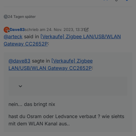
24 Tagen später
Dave83
schrieb am
24. Nov. 2023, 13:31
D
zuletzt editiert von Dave83
Offline
@
arteck
said in
[Verkaufe] Zigbee LAN/USB/WLAN
Gateway CC2652P
:
@
dave83
sagte in
[Verkaufe] Zigbee
LAN/USB/WLAN Gateway CC2652P
:
nein... das bringt nix
hast du Osram oder Ledvance verbaut ? wie siehts
mit dem WLAN Kanal aus..