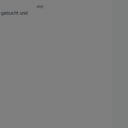
#66
rtet dieser nur kurz,
 gebucht und