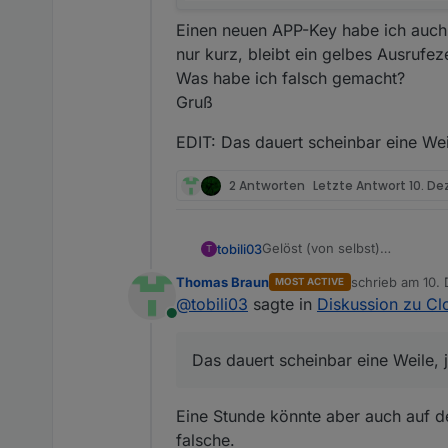
Einen neuen APP-Key habe ich auch s
nur kurz, bleibt ein gelbes Ausrufe
Was habe ich falsch gemacht?
Gruß
EDIT: Das dauert scheinbar eine Weil
2 Antworten
Letzte Antwort
10. Dez
Gelöst (von selbst)
tobili03
T
Hallo,
Thomas Braun
schrieb am
10. 
MOST ACTIVE
meine Fernzugriffslizens ist
zuletzt editiert 
@
tobili03
sagte in
Diskussion zu Cl
Online
Das dauert scheinbar eine Weile, j
Wenn ich jetzt aber Anwend
EDIT: Das dauert scheinbar ein
Eine Stunde könnte aber auch auf den
falsche.