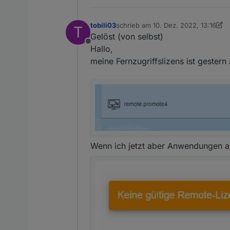
tobili03
schrieb am
10. Dez. 2022, 13:16
T
zuletzt editiert von tobili03
12. Okt. 
Gelöst (von selbst)
Offline
Hallo,
meine Fernzugriffslizens ist gester
Wenn ich jetzt aber Anwendungen 