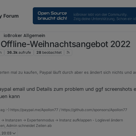
y Forum
ioBroker Allgemein
-Offline-Weihnachtsangebot 2022
n
36.3k
aufrufe
28
beobachtet
erten mal zu kaufen, Paypal läuft durch aber es ändert sich nichts und
ges Abo (Fernzugriff) läuft bis zum 10.11.2023.
aypal email und Details zum problem und ggf screenshots e
uen kann
rag :-) https://paypal.me/Apollon77 / https://github.com/sponsors/Apollon77
 -> Instanzen -> Expertenmodus -> Instanz aufklappen - Loglevel ändern
tzen, Admin schneidet Zeilen ab
, 20:03