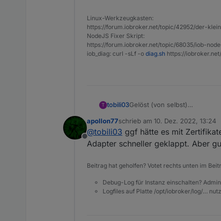
Linux-Werkzeugkasten:
https://forum.iobroker.net/topic/42952/der-kle
NodeJS Fixer Skript:
Einen neuen APP-Key habe ich
https://forum.iobroker.net/topic/68035/iob-node
bleibt ein gelbes Ausrufezei
iob_diag: curl -sLf -o
diag.sh
https://iobroker.ne
Was habe ich falsch gemacht
Gruß
Gelöst (von selbst)
tobili03
T
Hallo,
apollon77
schrieb am
10. Dez. 2022, 13:24
meine Fernzugriffslizens ist
zuletzt editiert von
@
tobili03
ggf hätte es mit Zertifika
Offline
Adapter schneller geklappt. Aber gut
Wenn ich jetzt aber Anwend
Beitrag hat geholfen? Votet rechts unten im Beit
EDIT: Das dauert scheinbar ein
Debug-Log für Instanz einschalten? Admin
Logfiles auf Platte /opt/iobroker/log/… nu