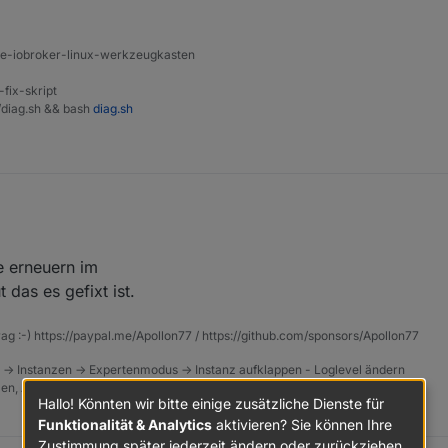
ine-iobroker-linux-werkzeugkasten
 auch schon generiert und in den Cloud-Adapter eingetragen. Leider sta
-fix-skript
chen (Dreieck) und wird wieder Schwarz.
t/diag.sh && bash
diag.sh
?
 gestern abgelaufen und ich habe heute eine Neue abgeschlossen.
te erneuern im
 das es gefixt ist.
ungen aufrufen möchte kommt:
rag :-) https://paypal.me/Apollon77 / https://github.com/sponsors/Apollon77
e Weile, jetzt gut eine Stunde später ist alles wieder da.
 -> Instanzen -> Expertenmodus -> Instanz aufklappen - Loglevel ändern
tzen, Admin schneidet Zeilen ab
Hallo! Könnten wir bitte einige zusätzliche Dienste für
Funktionalität & Analytics
aktivieren? Sie können Ihre
Zustimmung später jederzeit ändern oder zurückziehen.