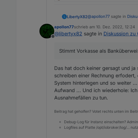
@
apollon77
sagte in
Disku
LibertyX82
L
apollon77
schrieb am
10. Dez. 2022, 12:24
zuletzt editiert von
@
libertyx82
sagte in
Diskussion zu
Du kennst was man als H
Offline
Integration
Stimmt Vorkasse als Bank
Stimmt Vorkasse als Banküberweis
Ich verstehe auch ehrli
Möglichkeiten "Zu teuer
Das hat doch keiner gersagt und ja s
Damit hat das rein gar nic
10 EUR mehr im jahr be
schreiben einer Rechnung erfodert
System hinterlegen und so weiter ..
Aufwand ... Und ich wiederhole: Ich
Ausnahmefällen zu tun.
Beitrag hat geholfen? Votet rechts unten im Beit
Debug-Log für Instanz einschalten? Admin
Logfiles auf Platte /opt/iobroker/log/… nu