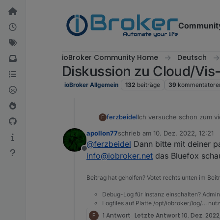
Weiter zum Inhalt
Communit
ioBroker Community Home
Deutsch
Diskussion zu Cloud/Vis
ioBroker Allgemein
132
beiträge
39
kommentatore
ferzbeidel
Ich versuche schon zum vi
F
im Paypal Konto? Mein jetzi
apollon77
schrieb am
10. Dez. 2022, 12:21
zuletzt editiert von
@
ferzbeidel
Dann bitte mit deiner p
Offline
info@iobroker.net
das Bluefox scha
Beitrag hat geholfen? Votet rechts unten im Beit
Debug-Log für Instanz einschalten? Admin
Logfiles auf Platte /opt/iobroker/log/… nu
F
1 Antwort
Letzte Antwort
10. Dez. 2022