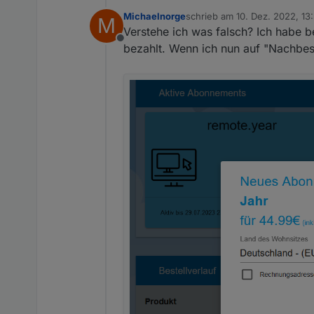
Michaelnorge
schrieb am
10. Dez. 2022, 13:
M
zuletzt editiert von
Einen neuen APP-Key habe ich
Verstehe ich was falsch? Ich habe b
bleibt ein gelbes Ausrufezei
Offline
bezahlt. Wenn ich nun auf "Nachbest
Was habe ich falsch gemacht
Gruß