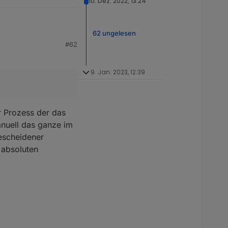
10. Dez. 2022, 13:24
62 ungelesen
#62
, Technische
9. Jan. 2023, 12:39
 Dienste und die
 gibt und man damit
er Prozess der das
nuell das ganze im
bescheidener
 absoluten