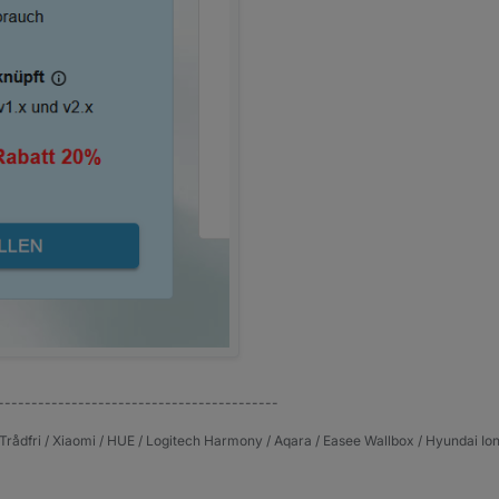
------------------------------------------
Trådfri / Xiaomi / HUE / Logitech Harmony / Aqara / Easee Wallbox / Hyundai Ion