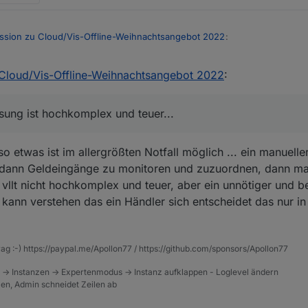
ssion zu Cloud/Vis-Offline-Weihnachtsangebot 2022
:
 Cloud/Vis-Offline-Weihnachtsangebot 2022
:
ändler da so alles tun muss um das anzubieten? Vertraglich, Finanziell
überweisung ist hochkomplex und teuer...
ung ist hochkomplex und teuer...
ch nicht das wir das überhaupt diskutieren ... weil die Diskussion ob die
" sind und eine Angst das es vllt nächstes Jahr keine Weihnachtsaktion
o etwas ist im allergrößten Notfall möglich ... ein manuell
hts zu tun, von daher is scho recht!
zahlen müsste (oder was auch immer) fangen wir bitte einfach nicht an
, dann Geldeingänge zu monitoren und zuzuordnen, dann ma
. vllt nicht hochkomplex und teuer, aber ein unnötiger und 
 kann verstehen das ein Händler sich entscheidet das nur in
rag :-) https://paypal.me/Apollon77 / https://github.com/sponsors/Apollon77
 -> Instanzen -> Expertenmodus -> Instanz aufklappen - Loglevel ändern
tzen, Admin schneidet Zeilen ab