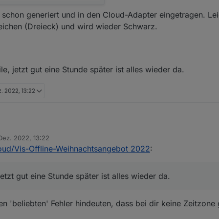
chon generiert und in den Cloud-Adapter eingetragen. Leid
zeichen (Dreieck) und wird wieder Schwarz.
e, jetzt gut eine Stunde später ist alles wieder da.
. 2022, 13:22
Dez. 2022, 13:22
 gestern abgelaufen und ich habe heute eine Neue abgeschlossen.
von
oud/Vis-Offline-Weihnachtsangebot 2022
:
etzt gut eine Stunde später ist alles wieder da.
ungen aufrufen möchte kommt:
e Weile, jetzt gut eine Stunde später ist alles wieder da.
 'beliebten' Fehler hindeuten, dass bei dir keine Zeitzone g