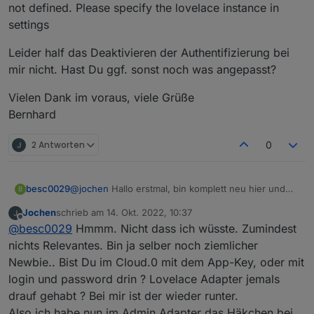
not defined. Please specify the lovelace instance in
settings
Leider half das Deaktivieren der Authentifizierung bei
mir nicht. Hast Du ggf. sonst noch was angepasst?
Vielen Dank im voraus, viele Grüße
Bernhard
2 Antworten
0
@
jochen
Hallo erstmal, bin komplett neu hier und
besc0029
B
hab seit gestern Cloud Pro installiert mit der
Jochen
schrieb am
14. Okt. 2022, 10:37
gleichen andauernd eintretenden Fehlermeldung
Leider half das Deaktivieren der Authentifizierung
zuletzt editiert von
Offline
@
besc0029
Hmmm. Nicht dass ich wüsste. Zumindest
"Admin instance not defined. Please specify the
bei mir nicht. Hast Du ggf. sonst noch was
lovelace instance in settings
angepasst?
Vielen Dank im voraus, viele Grüße
nichts Relevantes. Bin ja selber noch ziemlicher
Bernhard
Newbie.. Bist Du im Cloud.0 mit dem App-Key, oder mit
login und password drin ? Lovelace Adapter jemals
drauf gehabt ? Bei mir ist der wieder runter.
Also ich habe nun im Admin Adapter das Häkchen bei