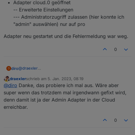
Adapter cloud.0 geöffnet
-- Erweiterte Einstellungen
--- Administratorzugriff zulassen (hier konnte ich
"admin" auswählen) nur auf pro
Adapter neu gestartet und die Fehlermeldung war weg.
0
@
draexler
diro
D
Hallo draexler, ich hatte das selbe Problem, gelöst habe
draexler
schrieb am
5. Jan. 2023, 08:19
ich es wie folgt...
Adapter cloud.0 geöffnet
zuletzt editiert von
Offline
@
diro
Danke, das probiere ich mal aus. Wäre aber
Adapter neu gestartet und die Fehlermeldung war weg.
-- Erweiterte Einstellungen
--- Administratorzugriff zulassen (hier konnte ich
super wenn das trotzdem mal irgendwann gefixt wird,
"admin" auswählen) nur auf pro
denn damit ist ja der Admin Adapter in der Cloud
erreichbar.
0