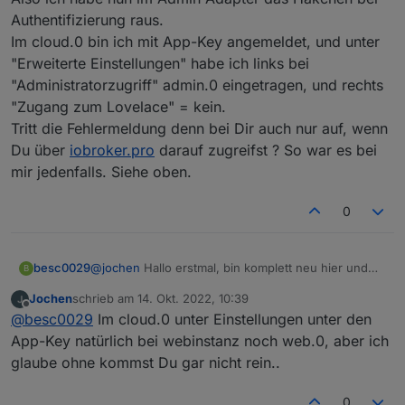
Authentifizierung raus.
Im cloud.0 bin ich mit App-Key angemeldet, und unter
"Erweiterte Einstellungen" habe ich links bei
"Administratorzugriff" admin.0 eingetragen, und rechts
"Zugang zum Lovelace" = kein.
Tritt die Fehlermeldung denn bei Dir auch nur auf, wenn
Du über
iobroker.pro
darauf zugreifst ? So war es bei
mir jedenfalls. Siehe oben.
0
@
jochen
Hallo erstmal, bin komplett neu hier und
besc0029
B
hab seit gestern Cloud Pro installiert mit der
Jochen
schrieb am
14. Okt. 2022, 10:39
gleichen andauernd eintretenden Fehlermeldung
Leider half das Deaktivieren der Authentifizierung
zuletzt editiert von
Offline
@
besc0029
Im cloud.0 unter Einstellungen unter den
"Admin instance not defined. Please specify the
bei mir nicht. Hast Du ggf. sonst noch was
lovelace instance in settings
angepasst?
Vielen Dank im voraus, viele Grüße
App-Key natürlich bei webinstanz noch web.0, aber ich
Bernhard
glaube ohne kommst Du gar nicht rein..
0