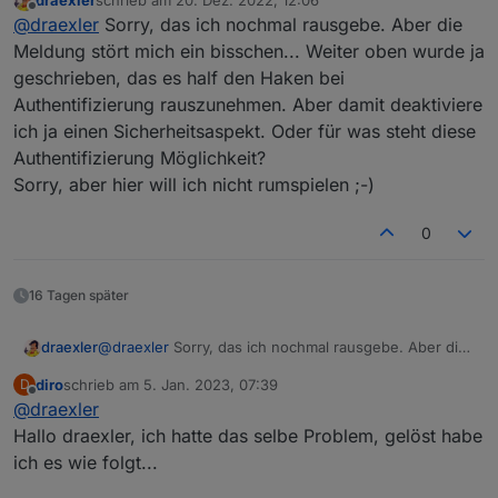
Meldung, obwohl der Adapter gar nicht installiert ist....
Ich habe die Meldung im Log (aber nicht immer) wenn
zuletzt editiert von
Offline
@
draexler
Sorry, das ich nochmal rausgebe. Aber die
ich mit der iOS App auf den Broker zugreifen möchte.
Meldung stört mich ein bisschen... Weiter oben wurde ja
geschrieben, das es half den Haken bei
Authentifizierung rauszunehmen. Aber damit deaktiviere
ich ja einen Sicherheitsaspekt. Oder für was steht diese
Authentifizierung Möglichkeit?
Sorry, aber hier will ich nicht rumspielen ;-)
0
16 Tagen später
draexler
@
draexler
Sorry, das ich nochmal rausgebe. Aber die
Meldung stört mich ein bisschen... Weiter oben wurde
diro
schrieb am
5. Jan. 2023, 07:39
D
ja geschrieben, das es half den Haken bei
zuletzt editiert von
Offline
@
draexler
Authentifizierung rauszunehmen. Aber damit
deaktiviere ich ja einen Sicherheitsaspekt. Oder für
Hallo draexler, ich hatte das selbe Problem, gelöst habe
was steht diese Authentifizierung Möglichkeit?
ich es wie folgt...
Sorry, aber hier will ich nicht rumspielen ;-)