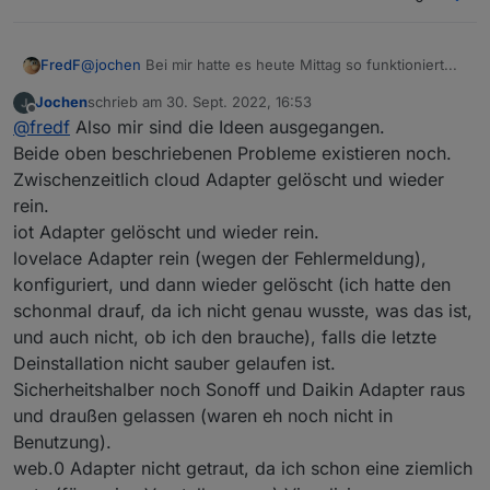
2022-09-29 17:30:08.057 - info: admin.0 (581) <==
Disconnect system.user.admin from
::ffff:192.168.123.196 iot
FredF
@
jochen
Bei mir hatte es heute Mittag so funktioniert...
Jochen
schrieb am
30. Sept. 2022, 16:53
zuletzt editiert von
Offline
@
fredf
Also mir sind die Ideen ausgegangen.
Beide oben beschriebenen Probleme existieren noch.
Zwischenzeitlich cloud Adapter gelöscht und wieder
rein.
iot Adapter gelöscht und wieder rein.
lovelace Adapter rein (wegen der Fehlermeldung),
konfiguriert, und dann wieder gelöscht (ich hatte den
schonmal drauf, da ich nicht genau wusste, was das ist,
und auch nicht, ob ich den brauche), falls die letzte
Deinstallation nicht sauber gelaufen ist.
Sicherheitshalber noch Sonoff und Daikin Adapter raus
und draußen gelassen (waren eh noch nicht in
Benutzung).
web.0 Adapter nicht getraut, da ich schon eine ziemlich