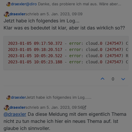
draexler
@
diro
Danke, das probiere ich mal aus. Wäre aber
super wenn das trotzdem mal irgendwann gefixt wird,
draexler
schrieb am
5. Jan. 2023, 09:09
denn damit ist ja der Admin Adapter in der Cloud
zuletzt editiert von
Offline
Jetzt habe ich folgendes im Log...
erreichbar.
Klar was es bedeutet ist klar, aber ist das wirklich so??
2023
-01
-05
09
:
17
:
50.372
 - 
error
: cloud
.0
 (
247547
) Ca
2023
-01
-05
09
:
18
:
20.517
 - 
error
: cloud
.0
 (
247547
) Ca
2023
-01
-05
10
:
05
:
20.522
 - 
error
: cloud
.0
 (
247547
) Re
2023
-01
-05
10
:
05
:
23.188
 - 
error
: cloud
.0
 (
247547
) Ca
0
Jetzt habe ich folgendes im Log...
draexler
Klar was es bedeutet ist klar, aber ist das wirklich so??
draexler
schrieb am
5. Jan. 2023, 09:56
2023-01-05 09:17:50.372 - error: cloud.0 (247
zuletzt editiert von draexler
1. Mai 2023, 11:07
Offline
@
draexler
Da diese Meldung mit dem eigentlich Thema
2023-01-05 09:18:20.517 - error: cloud.0 (247
2023-01-05 10:05:20.522 - error: cloud.0 (247
nicht zu tun mache ich hier ein neues Thema auf. Ist
glaube ich sinnvoller.