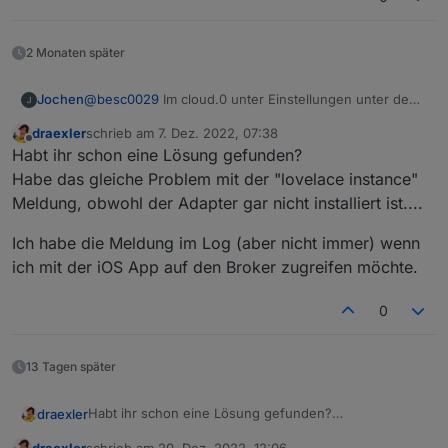
2 Monaten später
Jochen
@
besc0029
Im cloud.0 unter Einstellungen unter den
App-Key natürlich bei webinstanz noch web.0, aber
draexler
schrieb am
7. Dez. 2022, 07:38
ich glaube ohne kommst Du gar nicht rein..
zuletzt editiert von
Offline
Habt ihr schon eine Lösung gefunden?
Habe das gleiche Problem mit der "lovelace instance"
Meldung, obwohl der Adapter gar nicht installiert ist....
Ich habe die Meldung im Log (aber nicht immer) wenn
ich mit der iOS App auf den Broker zugreifen möchte.
0
13 Tagen später
Habt ihr schon eine Lösung gefunden?
draexler
Habe das gleiche Problem mit der "lovelace instance"
draexler
schrieb am
20. Dez. 2022, 12:06