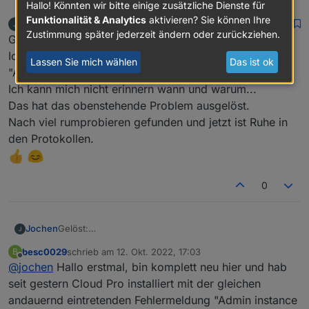
Hallo! Könnten wir bitte einige zusätzliche Dienste für
Funktionalität & Analytics
aktivieren? Sie können Ihre
Jochen
schrieb am
12. Okt. 2022, 15:35
zuletzt editiert von
Zustimmung später jederzeit ändern oder zurückziehen.
Offline
Gelöst:
Ich hatte das Häkchen im Admin.0 bei
Lassen Sie mich wählen
Das ist ok
"Authentifizierung" gesetzt.
Ich kann mich nicht erinnern wann und warum...
Das hat das obenstehende Problem ausgelöst.
Nach viel rumprobieren gefunden und jetzt ist Ruhe in
den Protokollen.
0
Jochen
Gelöst:
Ich hatte das Häkchen im Admin.0 bei
besc0029
schrieb am
12. Okt. 2022, 17:03
B
"Authentifizierung" gesetzt.
zuletzt editiert von
Offline
@
jochen
Hallo erstmal, bin komplett neu hier und hab
Ich kann mich nicht erinnern wann und warum...
Das hat das obenstehende Problem ausgelöst.
seit gestern Cloud Pro installiert mit der gleichen
Nach viel rumprobieren gefunden und jetzt ist Ruhe in
andauernd eintretenden Fehlermeldung "Admin instance
den Protokollen.