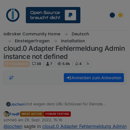
Weiter zum Inhalt
ioBroker Community Home
Deutsch
Einsteigerfragen
Installation
cloud.0 Adapter Fehlermeldung Admin
instance not defined
Installation
38
7
5.9k
4
Anmelden zum Antworten
Und wegen dem URL-Schlüssel für Dienste...
Jochen
FredF
MOST ACTIVE
FORUM TESTING
Online
schrieb am
29. Sept. 2022, 15:19
zuletzt editiert von
@
jochen
sagte in
cloud.0 Adapter Fehlermeldung Admin