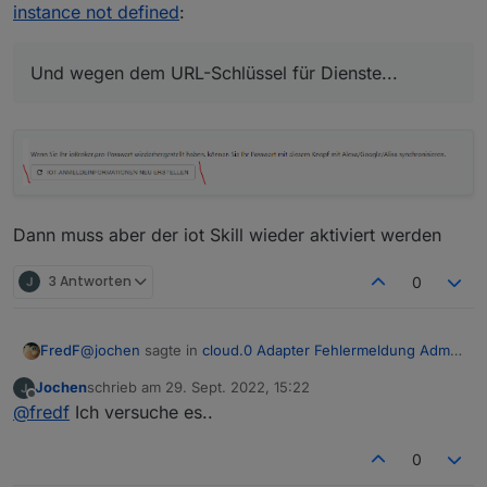
instance not defined
:
Und wegen dem URL-Schlüssel für Dienste...
Die Anmeldedaten sind ok. Wenn ich die "ändere" -
also mit dem Gleichen überschreibe (was soll ich sonst
da rein schreiben, wenn es richtig ist), dann lässt der
mich ja noch nicht mal speichern.
Dann muss aber der iot Skill wieder aktiviert werden
Oder ist das hier:
3 Antworten
0
@
jochen
sagte in
cloud.0 Adapter Fehlermeldung Admin
FredF
instance not defined
:
Jochen
schrieb am
29. Sept. 2022, 15:22
zuletzt editiert von
Offline
Und wegen dem URL-Schlüssel für Dienste...
@
fredf
Ich versuche es..
0