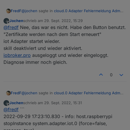
Dann muss aber der iot Skill wieder aktiviert werden
@
jochen
sagte in
cloud.0 Adapter Fehlermeldung Admin
FredF
instance not defined
:
Jochen
schrieb am
29. Sept. 2022, 15:29
zuletzt editiert von
Offline
Und wegen dem URL-Schlüssel für Dienste...
@
fredf
Nee, das war es nicht. Habe den Button benutzt.
"Zertifikate werden nach dem Start erneuert"
iot Adapter startet wieder.
skill deaktiviert und wieder aktiviert.
iobroker.pro
ausgeloggt und wieder eingeloggt.
Dann muss aber der iot Skill wieder aktiviert werden
Diagnose immer noch gleich.
0
@
jochen
sagte in
cloud.0 Adapter Fehlermeldung Admin
FredF
instance not defined
:
Jochen
schrieb am
29. Sept. 2022, 15:31
zuletzt editiert von
Offline
Und wegen dem URL-Schlüssel für Dienste...
@
fredf
```
2022-09-29 17:23:10.830 - info: host.raspberrypi
stopInstance system.adapter.iot.0 (force=false,