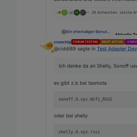
C
H
25 Antworten
Letzte A
Ein ehemaliger Benutzer
?
Aktuelle T
crunchip
FORUM TESTING
MOST ACTIVE
DEV
Veröffentl
@ciddi89 sagte in
Test Adapter Dev
Abwesend
Github Link
Ich denke da an Shelly, Sonoff us
Test Adapter
Deutsch
es gibt z.b bei tasmota
Dies ist ein
verschiedene
Geräte/Serv
Geräte m
oder bei shelly
Adapter/Ins
Geräte 
Geräte 
Updates 
verfügb