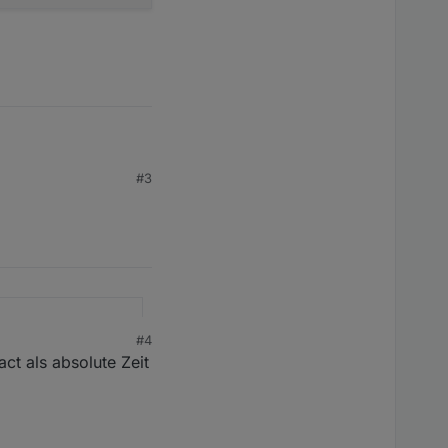
önnen zum Beispiel für
zt werden / möglich
#3
rue
ert
auf die schwarze Liste
#4
ct als absolute Zeit
zu erstellen.
cher
stimmen. Dann sehe ich
berhaupt Interesse an