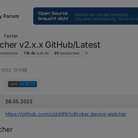
y Forum
Tester
cher v2.x.x GitHub/Latest
entatoren
718.4k
aufrufe
95
beobachtet
i 2022, 13:57
on Ein ehemaliger Benutzer
3. Jan. 2023, 17:22
26.05.2022
https://github.com/ciddi89/ioBroker.device-watcher
cher