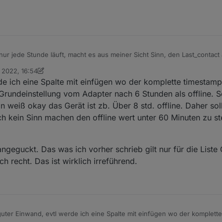
einfach einen von den Emojis aus:
e Dokumentation
 Watchdog für Geräte/Services und Adapter/Instanzen. Der Adapter such
n Informationen über die Datenpunkte und erstellt JSON & HTML Listen
ices:
ur jede Stunde läuft, macht es aus meiner Sicht Sinn, den Last_contact a
it Batterie,
i 2022, 16:54
alsch/bzw. irreführend.
tanzen:
mit niedrigem Batteriestand,
on Ein ehemaliger Benutzer
6. Juni 2022, 21:37
e ich eine Spalte mit einfügen wo der komplette timestamp 
mit Verbindungsqualität,
und weitere Informationen finder Ihr auf der
Githubseite
.
für Geräte, (only shelly & unifi yet)
are Adapter Updates
 Grundeinstellung vom Adapter nach 6 Stunden als offline.
ffline
den sie in denselben Kategorien gezählt. Die Listen und Zählungen k
stanzen
 weiß okay das Gerät ist zb. Über 8 std. offline. Daher sol
äte
vis usw. verwendet werden.
llene Instanzen
ch kein Sinn machen den offline wert unter 60 Minuten zu st
e Raw-Liste mit allen verfügbaren Daten der oben genannten Liste.
ierte Instanzen
 Adapter:
it den unterstützten Adaptern und welche Information pro Adapter genut
 du in der
Github Doku
.
ngeguckt. Das was ich vorher schrieb gilt nur für die Liste O
igungen:
ch recht. Das ist wirklich irreführend.
hat verschiedene Möglichkeiten, Benachrichtigungen zu senden:
ät ist nicht mehr erreichbar oder wieder erreichbar
nterstützte Adapter für Benachrichtigungen:
ät hat den niedrigen Batteriestand erreicht oder der Low-Bat-Status ist t
n Update für ein Gerät verfügbar ist (shelly und unifi)
am
uter Einwand, evtl werde ich eine Spalte mit einfügen wo der komplette
ert eine Liste der Offline-Geräte
er