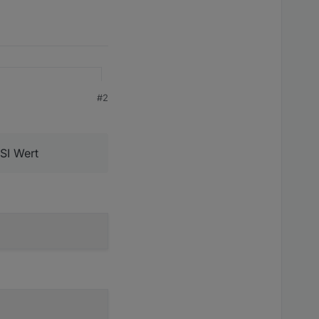
#2
cher
SI Wert
t nach den
 davon: