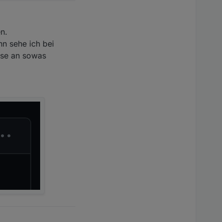
en.
nn sehe ich bei
esse an sowas