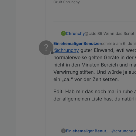
Gruß Chrunchy
Wählt dafür 
Deutsch
Dies ist ein
verschiedene
Geräte/Serv
Chrunchy
@ciddi89 Wenn das Script n
C
anzuzeigen.
Geräte m
Ein ehemaliger Benutzer
schrieb am
6. Jun
?
Ansonsten sind die Werte f
Adapter/Ins
Geräte 
zuletzt editiert v
@
chrunchy
guter Einwand, evtl werd
Geräte 
Screenshots 
Offline
Updates 
verfügb
normalerweise gelten Geräte in der
Geräte o
Außerdem wer
Alle In
nicht in den Minuten Bereich und man
alle Ger
Grafana, Jar
Ausgefa
Verwirrung stiften. Und würde ja au
und ein
Deaktiv
Unterstützte
ein „ca.“ vor der Zeit setzen.
Eine Liste m
sind, findest
Edit: Hab mir das noch mal in ruhe a
Benachricht
der allgemeinen Liste hast du natürli
Der Adapter 
Ein Ger
Derzeitige U
Ein Ger
Wenn ei
Telegr
@
chrunchy
g
Ein ehemaliger Benutzer
Zeitbasi
?
Blacklist
Pushov