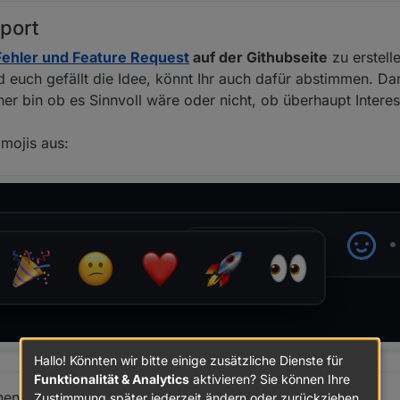
port
Fehler und Feature Request
auf der Githubseite
zu erstell
d euch gefällt die Idee, könnt Ihr auch dafür abstimmen. Da
cher bin ob es Sinnvoll wäre oder nicht, ob überhaupt Inter
mojis aus:
Hallo! Könnten wir bitte einige zusätzliche Dienste für
Funktionalität & Analytics
aktivieren? Sie können Ihre
en finder Ihr auf der
Githubseite
.
Zustimmung später jederzeit ändern oder zurückziehen.