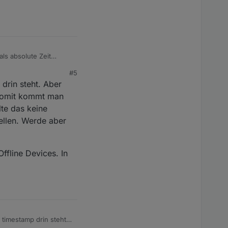
t nach den
 davon:
ls absolute Zeit
#5
drin steht. Aber
 Somit kommt man
önnen zum Beispiel für
lte das keine
ellen. Werde aber
zt werden / möglich
ffline Devices. In
rue
 timestamp drin steht.