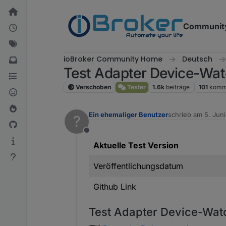
Weiter zum Inhalt
Communit
ioBroker Community Home
Deutsch
Test Adapter Device-Wat
Verschoben
Tester
1.6k
beiträge
101
komm
Ein ehemaliger Benutzer
schrieb am
5. Jun
?
zuletzt editiert v
Offline
Aktuelle Test Version
Veröffentlichungsdatum
Github Link
Test Adapter Device-Wat