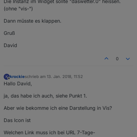
Die Instanz im Widget sollte "daswetter.0" heissen.
(ohne "vis-")
Dann müsste es klappen.
Gruß
David
0
krockie
schrieb am
13. Jan. 2018, 11:52
K
zuletzt editiert von
Offline
Hallo David,
ja, das habe ich auch, siehe Punkt 1.
Aber wie bekomme ich eine Darstellung in Vis?
Das Icon ist
Welchen Link muss ich bei URL 7-Tage-