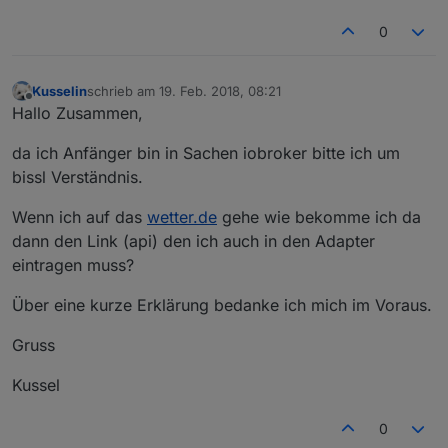
0
Kusselin
schrieb am
19. Feb. 2018, 08:21
zuletzt editiert von
Offline
Hallo Zusammen,
da ich Anfänger bin in Sachen iobroker bitte ich um
bissl Verständnis.
Wenn ich auf das
wetter.de
gehe wie bekomme ich da
dann den Link (api) den ich auch in den Adapter
eintragen muss?
Über eine kurze Erklärung bedanke ich mich im Voraus.
Gruss
Kussel
0