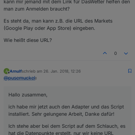
kann mir jemand mit dem Link für DasWetter helfen den
man zum Anmelden braucht?
Es steht da, man kann z.B. die URL des Markets
(Google Play oder App Store) eingeben.
Wie heißt diese URL?
0
Arnulf
schrieb am
26. Jan. 2018, 12:26
A
zuletzt editiert von
Offline
@
pusemuckel
:
Hallo zusammen,
ich habe mir jetzt auch den Adapter und das Script
installiert. Sehr gelungene Arbeit, Danke dafür!
Ich stehe aber bei dem Script auf dem Schlauch, es
hat die Datenpunkte erstellt, nur wir keine URL