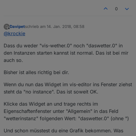
0
Davipet
schrieb am
14. Jan. 2018, 08:58
D
zuletzt editiert von
Offline
@
krockie
Dass du weder "vis-wether.0" noch "daswetter.0" in
den Instanzen starten kannst ist normal. Das ist bei mir
auch so.
Bisher ist alles richtig bei dir.
Wenn du nun das Widget im vis-editor ins Fenster ziehst
steht da "no instance". Das ist soweit OK.
Klicke das Widget an und trage rechts im
Eigenschaftenfenster unter "Allgemein" in das Feld
"wetterinstanz" folgenden Wert: "daswetter.0" (ohne ")
Und schon müsstest du eine Grafik bekommen. Was