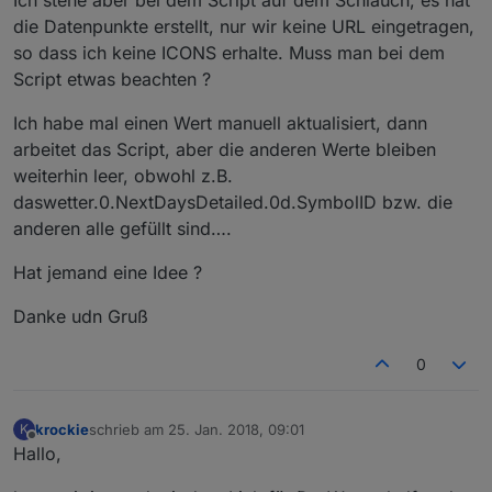
Ich stehe aber bei dem Script auf dem Schlauch, es hat
die Datenpunkte erstellt, nur wir keine URL eingetragen,
so dass ich keine ICONS erhalte. Muss man bei dem
Script etwas beachten ?
Ich habe mal einen Wert manuell aktualisiert, dann
arbeitet das Script, aber die anderen Werte bleiben
weiterhin leer, obwohl z.B.
daswetter.0.NextDaysDetailed.0d.SymbolID bzw. die
anderen alle gefüllt sind….
Hat jemand eine Idee ?
Danke udn Gruß
0
krockie
schrieb am
25. Jan. 2018, 09:01
K
zuletzt editiert von
Offline
Hallo,