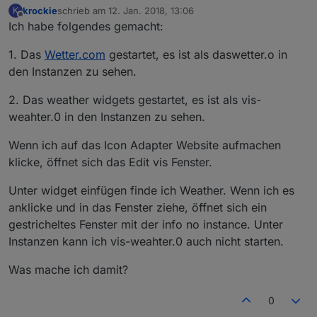
krockie
schrieb am
12. Jan. 2018, 13:06
K
zuletzt editiert von
Offline
Ich habe folgendes gemacht:
1. Das
Wetter.com
gestartet, es ist als daswetter.o in
den Instanzen zu sehen.
2. Das weather widgets gestartet, es ist als vis-
weahter.0 in den Instanzen zu sehen.
Wenn ich auf das Icon Adapter Website aufmachen
klicke, öffnet sich das Edit vis Fenster.
Unter widget einfügen finde ich Weather. Wenn ich es
anklicke und in das Fenster ziehe, öffnet sich ein
gestricheltes Fenster mit der info no instance. Unter
Instanzen kann ich vis-weahter.0 auch nicht starten.
Was mache ich damit?
0