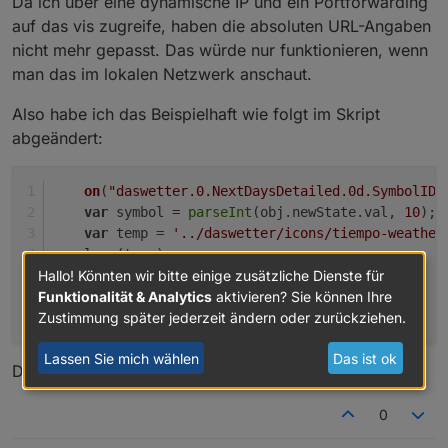
Da ich über eine dynamische IP und ein Portforwarding
auf das vis zugreife, haben die absoluten URL-Angaben
nicht mehr gepasst. Das würde nur funktionieren, wenn
man das im lokalen Netzwerk anschaut.
Also habe ich das Beispielhaft wie folgt im Skript
abgeändert:
on
(
"daswetter.0.NextDaysDetailed.0d.SymbolID"
var
 symbol = 
parseInt
(obj.
newState
.
val
, 
10
);
var
 temp = 
'../daswetter/icons/tiempo-weather
    log (temp);
setState
(
'WeatherSymbol0'
, temp );
Hallo! Könnten wir bitte einige zusätzliche Dienste für
    });
Funktionalität & Analytics
aktivieren? Sie können Ihre
Zustimmung später jederzeit ändern oder zurückziehen.
Lassen Sie mich wählen
Das ist ok
Damit scheint es zu funktionieren
0