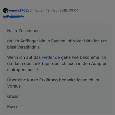
wendy2702
schrieb am
19. Feb. 2018, 09:04
zuletzt editiert von
Offline
@
Kusselin
:
Hallo Zusammen,
da ich Anfänger bin in Sachen iobroker bitte ich um
bissl Verständnis.
Wenn ich auf das
wetter.de
gehe wie bekomme ich
da dann den Link (api) den ich auch in den Adapter
eintragen muss?
Über eine kurze Erklärung bedanke ich mich im
Voraus.
Gruss
Kussel `