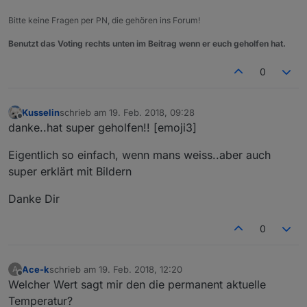
Bitte keine Fragen per PN, die gehören ins Forum!
Benutzt das Voting rechts unten im Beitrag wenn er euch geholfen hat.
0
Kusselin
schrieb am
19. Feb. 2018, 09:28
zuletzt editiert von
Offline
danke..hat super geholfen!! [emoji3]
Eigentlich so einfach, wenn mans weiss..aber auch
super erklärt mit Bildern
Danke Dir
0
Ace-k
schrieb am
19. Feb. 2018, 12:20
A
zuletzt editiert von
Offline
Welcher Wert sagt mir den die permanent aktuelle
Temperatur?