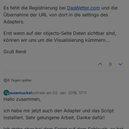
Es fehlt die Registrierung bei
DasWetter.com
und die
Übernahme der URL von dort in die settings des
Adapters.
Erst wenn auf der objects-Seite Daten sichtbar sind,
können wir uns um die Visualisierung kümmern…
Gruß René
0
8 Tagen später
pusemuckel
schrieb am
22. Jan. 2018, 17:11
P
zuletzt editiert von
Offline
Hallo zusammen,
ich habe mir jetzt auch den Adapter und das Script
installiert. Sehr gelungene Arbeit, Danke dafür!