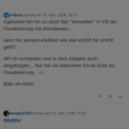
4-Real
schrieb am
12. Feb. 2018, 16:17
4
zuletzt editiert von
Offline
irgendwie bin ich zu doof das "daswetter" in VIS als
Visualisierung mit einzubauen…
kann mir jemand erklären wie das schritt für schritt
geht?..
API ist vorhanden und in dem Adapter auch
eingetragen... Nur bei vis bekomme ich es nicht als
Visualisierung.. :-(
Bitte um Hilfe!
0
wendy2702
schrieb am
13. Feb. 2018, 11:26
zuletzt editiert von
Offline
@
lustily
: