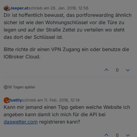
Jeeper.at
schrieb am
26. Jan. 2018, 12:56
zuletzt editiert von
Offline
Dir ist hoffentlich bewusst, das portforewarding ähnlich
sicher ist wie den Wohnungschlüssel vor die Türe zu
legen und auf der Straße Zettel zu verteilen wo steht
das dort der Schlüssel ist.
Bitte richte dir einen VPN Zugang ein oder benutze die
IOBroker Cloud.
0
16 Tagen später
lustily
schrieb am
11. Feb. 2018, 12:14
L
zuletzt editiert von
Offline
Kann mir jemand einen Tipp geben welche Website ich
angeben kann damit ich mich für die API bei
daswetter.com
registrieren kann?
0