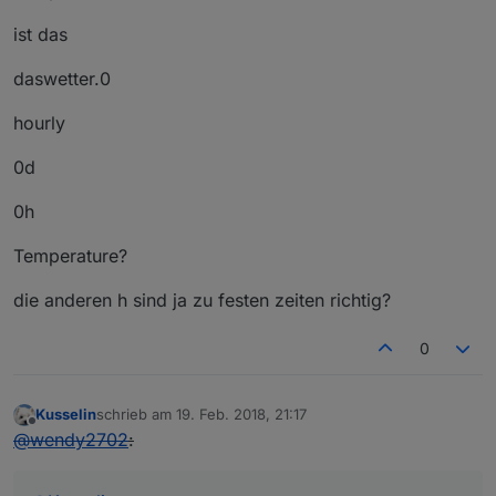
ist das
daswetter.0
hourly
0d
0h
Temperature?
die anderen h sind ja zu festen zeiten richtig?
0
Kusselin
schrieb am
19. Feb. 2018, 21:17
zuletzt editiert von
Offline
@
wendy2702
: