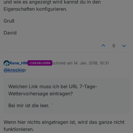
und wie es angezeigt wird kannst du in den
Eigenschaften konfigurieren.
Gruß
David
0
Rene_HM
schrieb am
14. Jan. 2018, 10:31
DEVELOPER
zuletzt editiert von
Offline
@
krockie
:
Welchen Link muss ich bei URL 7-Tage-
Wettervorhersage eintragen?
Bei mir ist die leer. `
Wenn hier nichts eingetragen ist, wird das ganze nicht
funktionieren.