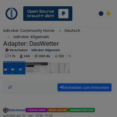
Weiter zum Inhalt
ioBroker Community Home
Deutsch
ioBroker Allgemein
Adapter: DasWetter
Verschoben
ioBroker Allgemein
1.7k
249
680.8k
133
Anmelden zum Antworten
Dutchman
DEVELOPER
MOST ACTIVE
ADMINISTRATORS
Offline
schrieb am
12. Jan. 2018, 11:56