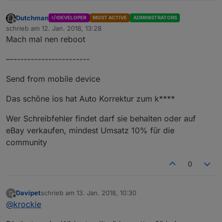
Dutchman
DEVELOPER
MOST ACTIVE
ADMINISTRATORS
Offline
schrieb am
12. Jan. 2018, 13:28
zuletzt editiert von
Mach mal nen reboot
–-----------------------
Send from mobile device
Das schöne ios hat Auto Korrektur zum k****
Wer Schreibfehler findet darf sie behalten oder auf
eBay verkaufen, mindest Umsatz 10% für die
community
0
Davipet
schrieb am
13. Jan. 2018, 10:30
D
zuletzt editiert von
Offline
@
krockie