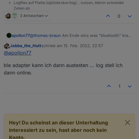
Logfiles auf Platte /opt/iobroker/log/… nutzen, Admin schneidet
Zeilen ab
2 Antworten
0
apollon77
@
thomas-braun
Am Ende eins was "bluetooth" kram
drin hat (ble adapter) und/oder canvas ... die sind
Jabba_the_Hutt
schrieb am
15. Feb. 2022, 22:57
zickig und ja die werden nicht automatisch rebuild
zuletzt editiert von
Offline
@
apollon77
gehen (weil da fixes bei den libs fehlen) aber ich
würde am Log sehen das unsere versuche alle
ble adapter kann ich dann austesten ... log stell ich
richtig laufen :-)
dann online.
1
Hey! Du scheinst an dieser Unterhaltung
interessiert zu sein, hast aber noch kein
Konto.