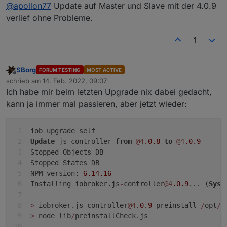
Offline
@
apollon77
Update auf Master und Slave mit der 4.0.9
(foxriver76) dependency check on instance
verlief ohne Probleme.
deletion: hostname has to be relative to
instance if single instance is deleted
(foxriver76) fix setInterval method for adapters
1
(AlCalzone) Prevent db-file-locking issues for
jsonl database; the connectTimeout ro
databases is now minimum 5s (overrides lower
SBorg
FORUM TESTING
MOST ACTIVE
Offline
values from configuration)
schrieb am
14. Feb. 2022, 09:07
zuletzt editiert von
Ich habe mir beim letzten Upgrade nix dabei gedacht,
kann ja immer mal passieren, aber jetzt wieder:
iob upgrade self
Update
 js
-
controller 
from
@4
.0
.8
to
@4
.0
.9
Stopped Objects DB
Stopped States DB
NPM version: 
6.14
.16
Installing iobroker.js
-
controller
@4
.0
.9
... (
Syst
>
 iobroker.js
-
controller
@4
.0
.9
 preinstall 
/
opt
/
i
>
 node lib
/
preinstallCheck.js