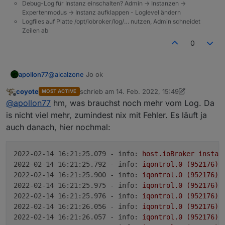
host.ioBroker	2022-02-14 16:19:49.571	error	C
Debug-Log für Instanz einschalten? Admin -> Instanzen ->
      | ^~~~~~~~~~~

Expertenmodus -> Instanz aufklappen - Loglevel ändern
host.ioBroker	2022-02-14 16:19:49.570	error	
Logfiles auf Platte /opt/iobroker/log/… nutzen, Admin schneidet
host.ioBroker	2022-02-14 16:19:49.570	error	
Zeilen ab
host.ioBroker	2022-02-14 16:19:49.570	error	
host.ioBroker	2022-02-14 16:19:49.569	error	
0
host.ioBroker	2022-02-14 16:19:49.569	error	C
host.ioBroker	2022-02-14 16:19:49.569	error	
host.ioBroker	2022-02-14 16:19:49.569	error	
@
alcalzone
Jo ok
apollon77
host.ioBroker	2022-02-14 16:19:49.568	error	
host.ioBroker	2022-02-14 16:19:49.568	error	
coyote
schrieb am
14. Feb. 2022, 15:49
MOST ACTIVE
@
da_Woody
Was ist es denn für ein Host? Also
zuletzt editiert von coyote
host.ioBroker	2022-02-14 16:19:49.567	error	C
Offline
@
apollon77
hm, was brauchst noch mehr vom Log. Da
Hardware? Und mich würde auch malinteressieren
host.ioBroker	2022-02-14 16:19:49.560	error	
wieviele State changes da so durchfliessen. Also mal
is nicht viel mehr, zumindest nix mit Fehler. Es läuft ja
host.ioBroker	2022-02-14 16:19:49.559	error	
bitte im Admin (wenn der wieder geht)
auch danach, hier nochmal:
host.ioBroker	2022-02-14 16:19:49.559	error	
unterInstanzen mit Expertenmodus aktiv schauen
wieviele nachrichten da so aus welchem Adapter
raus und in welchen Adapter rein gehen
2022-02-14 16:21:25.079 - info:
host.ioBroker
instan
2022-02-14 16:21:25.792 - info:
iqontrol.0
(952176)
2022-02-14 16:21:25.900 - info:
iqontrol.0
(952176)
2022-02-14 16:21:25.975 - info:
iqontrol.0
(952176)
2022-02-14 16:21:25.976 - info:
iqontrol.0
(952176)
2022-02-14 16:21:26.056 - info:
iqontrol.0
(952176)
2022-02-14 16:21:26.057 - info:
iqontrol.0
(952176)