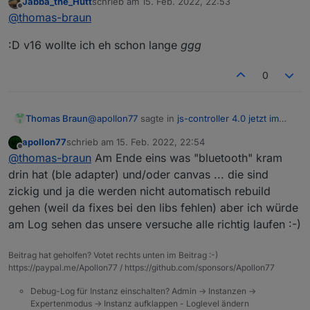
Jabba_the_Hutt
schrieb am
15. Feb. 2022, 22:53
zuletzt editiert von
Offline
Welche node.js darfs denn sein?
@
thomas-braun
:D v16 wollte ich eh schon lange
ggg
Eins mit 'ner anderen ABI als dein jetziges. 😀
0
@
apollon77
sagte in
js-controller 4.0 jetzt im
Thomas Braun
BETA/LATEST!
:
apollon77
schrieb am
15. Feb. 2022, 22:54
zuletzt editiert von
Offline
(na, mag nochmal jemand Node.js
@
thomas-braun
Am Ende eins was "bluetooth" kram
upgraden oder so? ;-)) )
drin hat (ble adapter) und/oder canvas ... die sind
Kein Problem. Node-Versionswechsel ist ja
zickig und ja die werden nicht automatisch rebuild
schnell gemacht.
gehen (weil da fixes bei den libs fehlen) aber ich würde
Wobei die letzten Wechsel der nodejs-
Installation bei den von mir eingesetzten
am Log sehen das unsere versuche alle richtig laufen :-)
Adaptern schon sauber weggebügelt wurden.
Da erwarte ich also keine Verbesserung.
Beitrag hat geholfen? Votet rechts unten im Beitrag :-)
https://paypal.me/Apollon77 / https://github.com/sponsors/Apollon77
Debug-Log für Instanz einschalten? Admin -> Instanzen ->
Expertenmodus -> Instanz aufklappen - Loglevel ändern