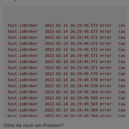
host.ioBroker
2022-02-14 16:19:49.573	
error
inst
host.ioBroker
2022-02-14 16:19:49.573	
error
Caug
host.ioBroker
2022-02-14 16:19:49.572	
error
Caug
host.ioBroker
2022-02-14 16:19:49.572	
error
Caug
host.ioBroker
2022-02-14 16:19:49.572	
error
Caug
host.ioBroker
2022-02-14 16:19:49.571	
error
Caug
host.ioBroker
2022-02-14 16:19:49.571	
error
Caug
host.ioBroker
2022-02-14 16:19:49.571	
error
Caug
host.ioBroker
2022-02-14 16:19:49.570	
error
Caug
host.ioBroker
2022-02-14 16:19:49.570	
error
Caug
host.ioBroker
2022-02-14 16:19:49.570	
error
Caug
host.ioBroker
2022-02-14 16:19:49.569	
error
Caug
host.ioBroker
2022-02-14 16:19:49.569	
error
Caug
host.ioBroker
2022-02-14 16:19:49.569	
error
Caug
host.ioBroker
2022-02-14 16:19:49.569	
error
Caug
host.ioBroker
2022-02-14 16:19:49.568	
error
Caug
host.ioBroker
2022-02-14 16:19:49.568	
error
Caug
Gibts da noch ein Problem?
host.ioBroker
2022-02-14 16:19:49.567	
error
Caug