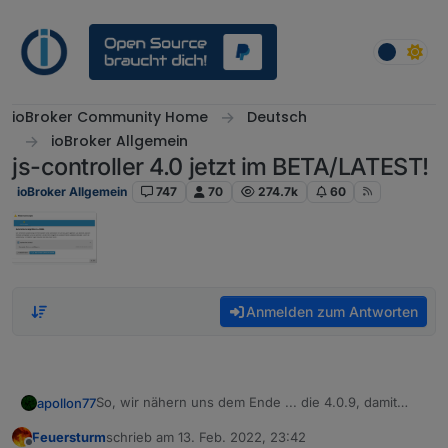
Weiter zum Inhalt
ioBroker Community Home
Deutsch
ioBroker Allgemein
js-controller 4.0 jetzt im BETA/LATEST!
ioBroker Allgemein
747
70
274.7k
60
Anmelden zum Antworten
So, wir nähern uns dem Ende ... die 4.0.9, damit
apollon77
Stable RC1, mit letzten Optimierungen und Fixes ist
Feuersturm
schrieb am
13. Feb. 2022, 23:42
auf dem Weg ins Latest Repo:
4.0.9 (2022-02-13)
zuletzt editiert von