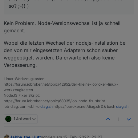
so? ;-)) )
Rebuilds bei Node-JS updates sollten auch besser
extend calls for now
tun (na, mag nochmal jemand Node.js upgraden
(foxriver76) enable sets on migration to redis if
oder so? ;-)) )
allowed
Kein Problem. Node-Versionswechsel ist ja schnell
(Apollon77) Make sure adapters that are
stopped on update are not enabled too early
gemacht.
(Apollon77) Optimize some special cases on
adapter start
Wobei die letzten Wechsel der nodejs-Installation bei
den von mir eingesetzten Adaptern schon sauber
weggebügelt wurden. Da erwarte ich also keine
Verbesserung.
Linux-Werkzeugkasten:
https://forum.iobroker.net/topic/42952/der-kleine-iobroker-linux-
werkzeugkasten
NodeJS Fixer Skript:
https://forum.iobroker.net/topic/68035/iob-node-fix-skript
iob_diag: curl -sLf -o
diag.sh
https://iobroker.net/diag.sh && bash
diag.sh
1 Antwort
1
Jabba_the_Hutt
schrieb am
15. Feb. 2022, 22:27