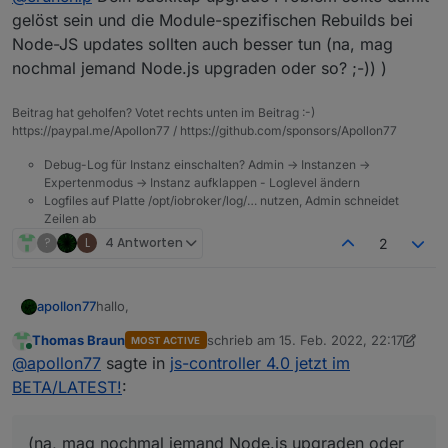
gelöst sein und die Module-spezifischen Rebuilds bei
Node-JS updates sollten auch besser tun (na, mag
nochmal jemand Node.js upgraden oder so? ;-)) )
Beitrag hat geholfen? Votet rechts unten im Beitrag :-)
https://paypal.me/Apollon77 / https://github.com/sponsors/Apollon77
Debug-Log für Instanz einschalten? Admin -> Instanzen ->
Expertenmodus -> Instanz aufklappen - Loglevel ändern
Logfiles auf Platte /opt/iobroker/log/… nutzen, Admin schneidet
Zeilen ab
?
L
4 Antworten
2
hallo,
apollon77
Thomas Braun
schrieb am
15. Feb. 2022, 22:17
MOST ACTIVE
mit dem Feedback der letzten tage habe ich heute
zuletzt editiert von Thomas Braun
Online
@
apollon77
sagte in
js-controller 4.0 jetzt im
den js-controller 4.0.10, aka Stable-RC2 für Euch.
Enthalten ist:
4.0.10 (2022-02-15)
BETA/LATEST!
:
(foxriver76) Fix module specific rebuild
@
crunchip
command
Dein backitup upgrade Problem sollte
(na, mag nochmal jemand Node.js upgraden oder
damit gelöst sein und die Module-spezifischen
(foxriver76) allow null for object.states also for