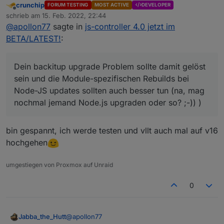
crunchip
FORUM TESTING
MOST ACTIVE
DEVELOPER
Offline
schrieb am
15. Feb. 2022, 22:44
zuletzt editiert von
@
apollon77
sagte in
js-controller 4.0 jetzt im
BETA/LATEST!
:
Dein backitup upgrade Problem sollte damit gelöst
sein und die Module-spezifischen Rebuilds bei
Node-JS updates sollten auch besser tun (na, mag
nochmal jemand Node.js upgraden oder so? ;-)) )
bin gespannt, ich werde testen und vllt auch mal auf v16
hochgehen
umgestiegen von Proxmox auf Unraid
0
@
apollon77
Jabba_the_Hutt