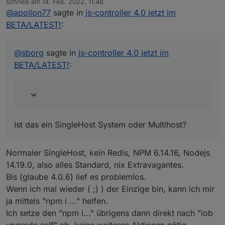
Stopped States DB
schrieb am
14. Feb. 2022, 11:48
zuletzt editiert von
 States database error: connect ECONNREFUSED 12
@
apollon77
sagte in
js-controller 4.0 jetzt im
 States database error: connect ECONNREFUSED 12
BETA/LATEST!
:
 States database error: connect ECONNREFUSED 12
Ist das ein SingleHost System oder Multihost?
 States database error: connect ECONNREFUSED 12
^C

@
sborg
sagte in
js-controller 4.0 jetzt im
BETA/LATEST!
:
Ist das ein SingleHost System oder Multihost?
Normaler SingleHost, kein Redis, NPM 6.14.16, Nodejs
14.19.0, also alles Standard, nix Extravagantes.
Bis (glaube 4.0.6) lief es problemlos.
Wenn ich mal wieder ( ;) ) der Einzige bin, kann ich mir
ja mittels "npm i ..." helfen.
Ich setze den "npm i..." übrigens dann direkt nach "iob
upgrade self" ab, keine weiteren Aktionen nötig.