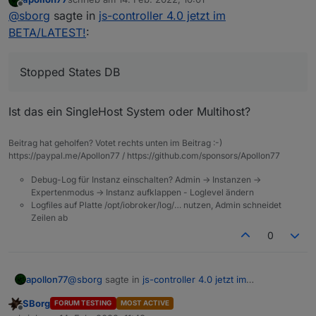
iob upgrade self

zuletzt editiert von
Offline
@
sborg
sagte in
js-controller 4.0 jetzt im
Update js-controller from @4.0.8 to @4.0.9

Nach
npm i iobroker.js-controller@4.0.9 --
Stopped Objects DB

BETA/LATEST!
:
production
läuft es dann (
iob upgrade self
meldet
Stopped States DB

dann nur wäre schon aktuell ;) )
NPM version: 6.14.16

Installing iobroker.js-controller@4.0.9... (Sys
Stopped States DB
> iobroker.js-controller@4.0.9 preinstall /opt/
Ist das ein SingleHost System oder Multihost?
> node lib/preinstallCheck.js

NPM version: 6.14.16

Beitrag hat geholfen? Votet rechts unten im Beitrag :-)
https://paypal.me/Apollon77 / https://github.com/sponsors/Apollon77
> iobroker.js-controller@4.0.9 install /opt/iob
> node iobroker.js setup first

Debug-Log für Instanz einschalten? Admin -> Instanzen ->
Expertenmodus -> Instanz aufklappen - Loglevel ändern
Successfully migrated 15599 objects to Redis Se
Logfiles auf Platte /opt/iobroker/log/… nutzen, Admin schneidet
object _design/system updated

Zeilen ab
0
 States database error: connect ECONNREFUSED 12
 States database error: connect ECONNREFUSED 12
@
sborg
sagte in
js-controller 4.0 jetzt im
apollon77
 States database error: connect ECONNREFUSED 12
BETA/LATEST!
:
 States database error: connect ECONNREFUSED 12
SBorg
FORUM TESTING
MOST ACTIVE
 States database error: connect ECONNREFUSED 12
Offline