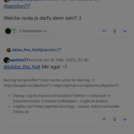
zuletzt editiert von
Offline
@
apollon77
Welche node.js darfs denn sein? ;)
2 Antworten
0
@
apollon77
Jabba_the_Hutt
apollon77
schrieb am
15. Feb. 2022, 22:40
Welche node.js darfs denn sein? ;)
zuletzt editiert von
Offline
@
jabba_the_hutt
Mir egal :-)
Beitrag hat geholfen? Votet rechts unten im Beitrag :-)
https://paypal.me/Apollon77 / https://github.com/sponsors/Apollon77
Debug-Log für Instanz einschalten? Admin -> Instanzen ->
Expertenmodus -> Instanz aufklappen - Loglevel ändern
Logfiles auf Platte /opt/iobroker/log/… nutzen, Admin schneidet
Zeilen ab
0