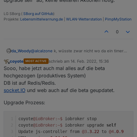
LG SBorg (
SBorg auf GitHub
)
Projekte:
Lebensmittelwarnung.de
|
WLAN-Wetterstation
|
PimpMyStation
0
@
alcalzone
k, wüsste zwar nicht wo da ein timer
da_Woody
laufen sollte, werds aber später testen. erklärt aber
coyote
schrieb am
14. Feb. 2022, 15:36
MOST ACTIVE
auch nicht, warums mit 3.3.22 funktioniert.
unterm helm rauchts seit tagen... ;) werd mal
zuletzt editiert von
Offline
Sooo, habe jetzt auch mal alles auf die beta
nahrung zu mir nehmen und dann weiterlinsen... :)
nochwas zu
@
Matt77CHE
hab ja schon die VM
hochgezogen (produktives System)
zurückgespielt, nach updaten aller adapter auf l8est
DB ist auf Redis/Redis.
war das prob ja wieder da...
socket.IO
und web auch auf die beta geupdatet.
Upgrade Prozess:
coyote
@ioBroker
:~
$ 
iobroker stop
coyote
@ioBroker
:~
$ 
iobroker upgrade 
self
Update js-controller from 
@3
.
3.22
 to 
@4
.
0.9