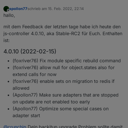
2022-02-14 16:21:30.097 - info: ble.0 (952237)
apollon77
schrieb am
15. Feb. 2022, 22:14
2022-02-14 16:21:30.098 - info: ble.0 (952237)
zuletzt editiert von
Offline
hallo,
2022-02-14 16:21:30.099 - info: ble.0 (952237)
2022-02-14 16:21:30.100 - info: ble.0 (952237)
mit dem Feedback der letzten tage habe ich heute den
js-controller 4.0.10, aka Stable-RC2 für Euch. Enthalten
ist:
4.0.10 (2022-02-15)
(foxriver76) Fix module specific rebuild command
(foxriver76) allow null for object.states also for
extend calls for now
(foxriver76) enable sets on migration to redis if
allowed
(Apollon77) Make sure adapters that are stopped
on update are not enabled too early
(Apollon77) Optimize some special cases on
adapter start
@
crunchip
Dein backitup upgrade Problem sollte damit