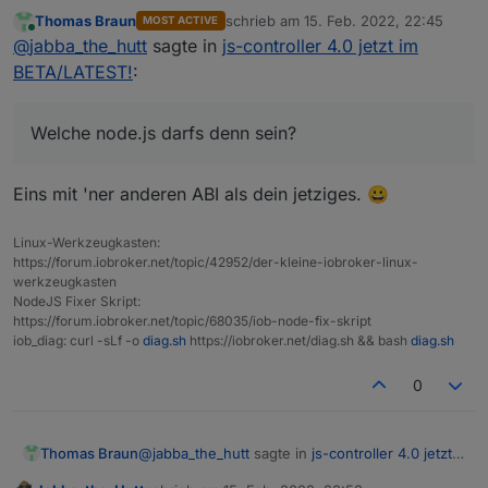
Thomas Braun
schrieb am
15. Feb. 2022, 22:45
MOST ACTIVE
Welche node.js darfs denn sein? ;)
zuletzt editiert von
Online
@
jabba_the_hutt
sagte in
js-controller 4.0 jetzt im
BETA/LATEST!
:
Welche node.js darfs denn sein?
Eins mit 'ner anderen ABI als dein jetziges. 😀
Linux-Werkzeugkasten:
https://forum.iobroker.net/topic/42952/der-kleine-iobroker-linux-
werkzeugkasten
NodeJS Fixer Skript:
https://forum.iobroker.net/topic/68035/iob-node-fix-skript
iob_diag: curl -sLf -o
diag.sh
https://iobroker.net/diag.sh && bash
diag.sh
0
@
jabba_the_hutt
sagte in
js-controller 4.0 jetzt
Thomas Braun
im BETA/LATEST!
: