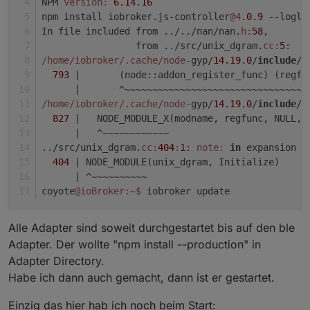
NPM 
version:
6.14
.
16
npm install iobroker.js-controller
@4
.
0.9
 --logle
In file included from ../../nan/nan.
h:
58
,
                 from ../src/unix_dgram.
cc:
5
:
/home/iobroker
/.cache/node
-gyp/
14.19
.
0
/
include
/n
793
|       (node::addon_register_func) (regfu
      |
       ^~~~~~~~~~~~~~~~~~~~~~~~~~~~~~~~~~
/home/iobroker
/.cache/node
-gyp/
14.19
.
0
/
include
/n
827
|   NODE_MODULE_X(modname, regfunc, NULL, 
      |
   ^~~~~~~~~~~~~
../src/unix_dgram.
cc:
404
:
1
: 
note:
in
 expansion o
404
| NODE_MODULE(unix_dgram, Initialize)
      |
 ^~~~~~~~~~~
coyote
@ioBroker
:~
$ 
iobroker update
Alle Adapter sind soweit durchgestartet bis auf den ble
Adapter. Der wollte "npm install --production" in
Adapter Directory.
Habe ich dann auch gemacht, dann ist er gestartet.
Einzig das hier hab ich noch beim Start: