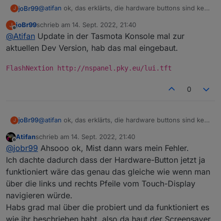
@
atifan
ok, das erklärts, die hardware buttons sind kein
joBr99
J
touch event für das nextion display, der timer wird also
joBr99
schrieb am
14. Sept. 2022, 21:40
J
auch nicht auf 0 gesetzt
man könnte eventuell den timer auch beim laden der
zuletzt editiert von
Offline
@
Atifan
Update in der Tasmota Konsole mal zur
seiten auf 0 setzten, das sollte das problem lösen
bei entityUpd, beim laden der seite würde nur helfen
aktuellen Dev Version, hab das mal eingebaut.
wenn man den typ von der seite wechselt
eventuell bei pageType ..., entityUpd würde auch bei
FlashNextion http://nspanel.pky.eu/lui.tft
den callbacks aufgerufen
0
@
atifan
ok, das erklärts, die hardware buttons sind kein
joBr99
J
touch event für das nextion display, der timer wird also
Atifan
schrieb am
14. Sept. 2022, 21:40
auch nicht auf 0 gesetzt
man könnte eventuell den timer auch beim laden der
zuletzt editiert von
Offline
@
jobr99
Ahsooo ok, Mist dann wars mein Fehler.
seiten auf 0 setzten, das sollte das problem lösen
bei entityUpd, beim laden der seite würde nur helfen
Ich dachte dadurch dass der Hardware-Button jetzt ja
wenn man den typ von der seite wechselt
funktioniert wäre das genau das gleiche wie wenn man
eventuell bei pageType ..., entityUpd würde auch bei
über die links und rechts Pfeile vom Touch-Display
den callbacks aufgerufen
navigieren würde.
Habs grad mal über die probiert und da funktioniert es
wie ihr beschrieben habt, also da haut der Screensaver