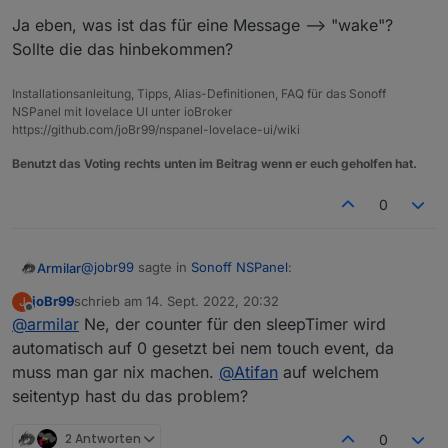
Ja eben, was ist das für eine Message --> "wake"?
Sollte die das hinbekommen?
Installationsanleitung, Tipps, Alias-Definitionen, FAQ für das Sonoff
NSPanel mit lovelace UI unter ioBroker
https://github.com/joBr99/nspanel-lovelace-ui/wiki
Benutzt das Voting rechts unten im Beitrag wenn er euch geholfen hat.
0
@
jobr99
sagte in
Sonoff NSPanel
:
Armilar
joBr99
schrieb am
14. Sept. 2022, 20:32
J
zuletzt editiert von
Offline
@
armilar
Ne, der counter für den sleepTimer wird
@
armilar
Der timeout bzw. das Event davon
kommt ja von der Firmware, da kannst du im
automatisch auf 0 gesetzt bei nem touch event, da
Ja eben, was ist das für eine Message --> "wake"?
Backend nicht viel dran machen, allerdings sollte
muss man gar nix machen.
@
Atifan
auf welchem
Sollte die das hinbekommen?
der counter für den timeout bei einem touch
seitentyp hast du das problem?
event wieder von vorn beginnen.
2 Antworten
0