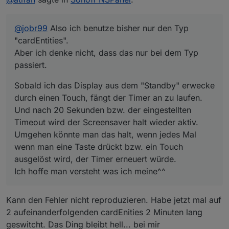
der Screensaver halt wieder aktiv.
Umgehen könnte man das halt, wenn jedes Mal wenn
@
jobr99
Also ich benutze bisher nur den Typ
man eine Taste drückt bzw. ein Touch ausgelöst wird,
der Timer erneuert würde.
"cardEntities".
Ich hoffe man versteht was ich meine^^
Aber ich denke nicht, dass das nur bei dem Typ
passiert.
Sobald ich das Display aus dem "Standby" erwecke
durch einen Touch, fängt der Timer an zu laufen.
Und nach 20 Sekunden bzw. der eingestellten
Timeout wird der Screensaver halt wieder aktiv.
Umgehen könnte man das halt, wenn jedes Mal
wenn man eine Taste drückt bzw. ein Touch
ausgelöst wird, der Timer erneuert würde.
Ich hoffe man versteht was ich meine^^
Kann den Fehler nicht reproduzieren. Habe jetzt mal auf
2 aufeinanderfolgenden cardEnities 2 Minuten lang
geswitcht. Das Ding bleibt hell... bei mir