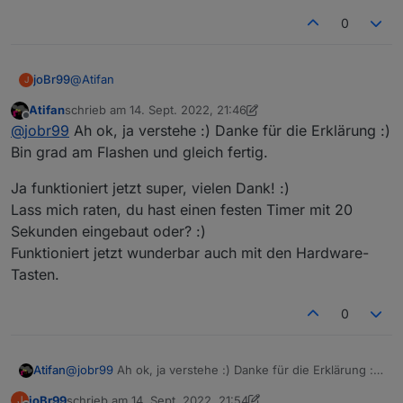
0
@
Atifan
joBr99
J
Atifan
schrieb am
14. Sept. 2022, 21:46
Normalerweise sendet der Nextion Screen dem ESP32
zuletzt editiert von Atifan
Offline
@
jobr99
Ah ok, ja verstehe :) Danke für die Erklärung :)
das Event für die nächste Seite und der ESP leitet das
an der ioBroker Backend weiter, welches die Seite
Bei den Hardware Buttons sendet der ESP32 das Event
Bin grad am Flashen und gleich fertig.
zusammenbastelt und zurückschickt.
zum ioBroker Backend, der Nextion Screen bekommt
davon also nix mit, hat also auch kein Touch Event.
Ja funktioniert jetzt super, vielen Dank! :)
(Könntest die Nachricht zum Seiten wechseln auch von
Lass mich raten, du hast einen festen Timer mit 20
deinem PC aus senden)
Sekunden eingebaut oder? :)
Funktioniert jetzt wunderbar auch mit den Hardware-
Tasten.
0
@
jobr99
Ah ok, ja verstehe :) Danke für die Erklärung :)
Atifan
Bin grad am Flashen und gleich fertig.
joBr99
schrieb am
14. Sept. 2022, 21:54
J