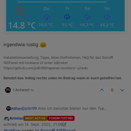
irgendwie lustig
Installationsanleitung, Tipps, Alias-Definitionen, FAQ für das Sonoff
NSPanel mit lovelace UI unter ioBroker
https://github.com/joBr99/nspanel-lovelace-ui/wiki
Benutzt das Voting rechts unten im Beitrag wenn er euch geholfen hat.
1 Antwort
0
@
jobr99
Also ich benutze bisher nur den Typ
Atifan
"cardEntities".
Armilar
MOST ACTIVE
FORUM TESTING
Aber ich denke nicht, dass das nur bei dem Typ passiert.
Sobald ich das Display aus dem "Standby" erwecke
Offline
schrieb am
14. Sept. 2022, 21:09
durch einen Touch, fängt der Timer an zu laufen. Und
zuletzt editiert von Armilar
@
atifan
sagte in
Sonoff NSPanel
:
nach 20 Sekunden bzw. der eingestellten Timeout wird