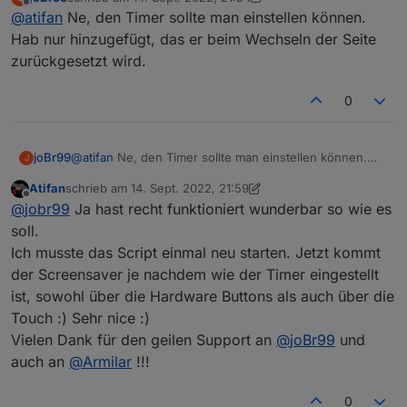
Ja funktioniert jetzt super, vielen Dank! :)
zuletzt editiert von joBr99
Offline
@
atifan
Ne, den Timer sollte man einstellen können.
Lass mich raten, du hast einen festen Timer mit 20
Sekunden eingebaut oder? :)
Hab nur hinzugefügt, das er beim Wechseln der Seite
Funktioniert jetzt wunderbar auch mit den Hardware-
zurückgesetzt wird.
Tasten.
0
joBr99
@
atifan
Ne, den Timer sollte man einstellen können.
J
Hab nur hinzugefügt, das er beim Wechseln der Seite
Atifan
schrieb am
14. Sept. 2022, 21:59
zurückgesetzt wird.
zuletzt editiert von Atifan
Offline
@
jobr99
Ja hast recht funktioniert wunderbar so wie es
soll.
Ich musste das Script einmal neu starten. Jetzt kommt
der Screensaver je nachdem wie der Timer eingestellt
ist, sowohl über die Hardware Buttons als auch über die
Touch :) Sehr nice :)
Vielen Dank für den geilen Support an
@
joBr99
und
auch an
@
Armilar
!!!
0