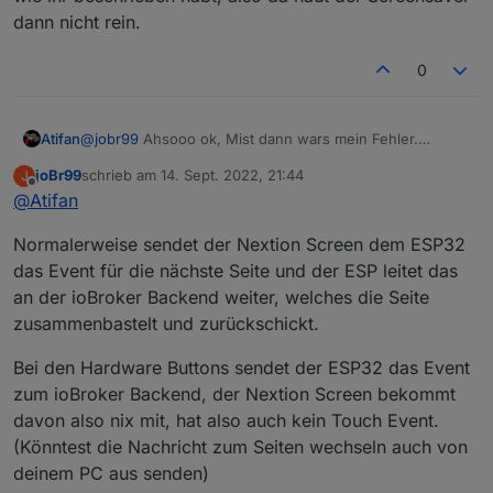
dann nicht rein.
0
Atifan
@
jobr99
Ahsooo ok, Mist dann wars mein Fehler.
Ich dachte dadurch dass der Hardware-Button jetzt ja
joBr99
schrieb am
14. Sept. 2022, 21:44
J
funktioniert wäre das genau das gleiche wie wenn man
zuletzt editiert von
Offline
@
Atifan
über die links und rechts Pfeile vom Touch-Display
navigieren würde.
Normalerweise sendet der Nextion Screen dem ESP32
Habs grad mal über die probiert und da funktioniert es
wie ihr beschrieben habt, also da haut der Screensaver
das Event für die nächste Seite und der ESP leitet das
dann nicht rein.
an der ioBroker Backend weiter, welches die Seite
zusammenbastelt und zurückschickt.
Bei den Hardware Buttons sendet der ESP32 das Event
zum ioBroker Backend, der Nextion Screen bekommt
davon also nix mit, hat also auch kein Touch Event.
(Könntest die Nachricht zum Seiten wechseln auch von
deinem PC aus senden)