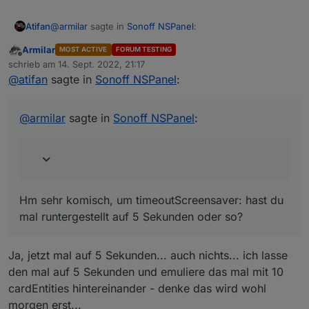
@
armilar
sagte in
Sonoff NSPanel
:
Atifan
Armilar
MOST ACTIVE
FORUM TESTING
Offline
Kann den Fehler nicht reproduzieren. Habe jetzt
schrieb am
14. Sept. 2022, 21:17
zuletzt editiert von
mal auf 2 aufeinanderfolgenden cardEnities 2
@
atifan
sagte in
Sonoff NSPanel
:
Hm sehr komisch, um timeoutScreensaver: hast du mal
Minuten lang geswitcht. Das Ding bleibt hell... bei
runtergestellt auf 5 Sekunden oder so?
mir
@
armilar
sagte in
Sonoff NSPanel
:
Hm sehr komisch, um timeoutScreensaver: hast du
mal runtergestellt auf 5 Sekunden oder so?
Ja, jetzt mal auf 5 Sekunden... auch nichts... ich lasse
den mal auf 5 Sekunden und emuliere das mal mit 10
cardEntities hintereinander - denke das wird wohl
morgen erst...