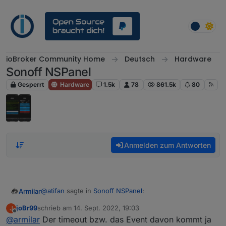
Weiter zum Inhalt
ioBroker Community Home
Deutsch
Hardware
Sonoff NSPanel
Gesperrt
Hardware
1.5k
78
861.5k
80
Anmelden zum Antworten
@
atifan
sagte in
Sonoff NSPanel
:
Armilar
joBr99
schrieb am
14. Sept. 2022, 19:03
J
zuletzt editiert von
Offline
@
armilar
Der timeout bzw. das Event davon kommt ja
@
Armilar