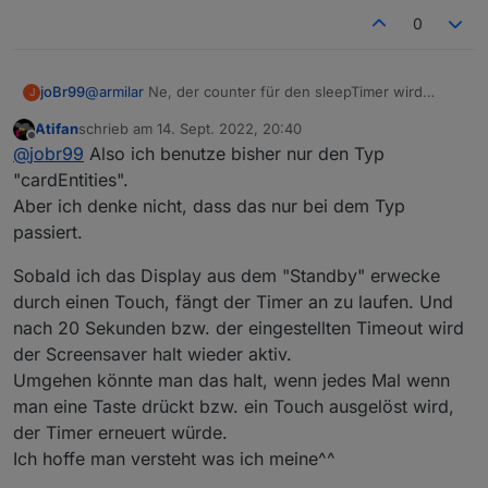
0
joBr99
@
armilar
Ne, der counter für den sleepTimer wird
J
automatisch auf 0 gesetzt bei nem touch event, da
Atifan
schrieb am
14. Sept. 2022, 20:40
muss man gar nix machen.
@
Atifan
auf welchem
zuletzt editiert von
Offline
@
jobr99
Also ich benutze bisher nur den Typ
seitentyp hast du das problem?
"cardEntities".
Aber ich denke nicht, dass das nur bei dem Typ
passiert.
Sobald ich das Display aus dem "Standby" erwecke
durch einen Touch, fängt der Timer an zu laufen. Und
nach 20 Sekunden bzw. der eingestellten Timeout wird
der Screensaver halt wieder aktiv.
Umgehen könnte man das halt, wenn jedes Mal wenn
man eine Taste drückt bzw. ein Touch ausgelöst wird,
der Timer erneuert würde.
Ich hoffe man versteht was ich meine^^