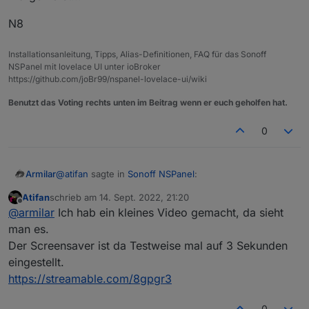
N8
Installationsanleitung, Tipps, Alias-Definitionen, FAQ für das Sonoff
NSPanel mit lovelace UI unter ioBroker
https://github.com/joBr99/nspanel-lovelace-ui/wiki
Benutzt das Voting rechts unten im Beitrag wenn er euch geholfen hat.
0
@
atifan
sagte in
Sonoff NSPanel
:
Armilar
Atifan
schrieb am
14. Sept. 2022, 21:20
zuletzt editiert von
Offline
@
armilar
sagte in
Sonoff NSPanel
:
@
armilar
Ich hab ein kleines Video gemacht, da sieht
man es.
Ja, jetzt mal auf 5 Sekunden... auch nichts... ich lasse
Der Screensaver ist da Testweise mal auf 3 Sekunden
Kann den Fehler nicht reproduzieren. Habe
den mal auf 5 Sekunden und emuliere das mal mit 10
jetzt mal auf 2 aufeinanderfolgenden
eingestellt.
cardEntities hintereinander - denke das wird wohl
N8
cardEnities 2 Minuten lang geswitcht. Das
morgen erst...
https://streamable.com/8gpgr3
Ding bleibt hell... bei mir
0