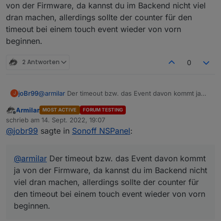
Ich hab eine Kleinigkeit die mir aufgefallen ist,
von der Firmware, da kannst du im Backend nicht viel
Ich sehe mir das mal an.
evlt. kann man das im Script bei der nächsten
dran machen, allerdings sollte der counter für den
Version mit anpassen. Ist nix schlimmes aber evtl.
timeout bei einem touch event wieder von vorn
könnte man es ja auch ändern.
beginnen.
Es gibt ja die Einstellung für den TImeout, wann
der Screensaver aktiv werden soll.
2 Antworten
0
Nehmen wir an die steht auf 20 Sekunden.
Wenn ich jetzt die verschiedenen Seiten hin und
her blättere und länger als 20 Sekunden brauche,
joBr99
@
armilar
Der timeout bzw. das Event davon kommt ja
dann haut mir zwischendurch das Ding
J
von der Firmware, da kannst du im Backend nicht viel
automatisch den Screensaver rein.
Armilar
MOST ACTIVE
FORUM TESTING
dran machen, allerdings sollte der counter für den
Ich finde es wäre nice, dass immer wenn die
Offline
schrieb am
14. Sept. 2022, 19:07
timeout bei einem touch event wieder von vorn
Funktion zum Scrollen einer Seite aufgerufen
zuletzt editiert von
@
jobr99
sagte in
Sonoff NSPanel
:
beginnen.
wird, der Timeout erneuert wird.
Das hätte zur Folge, dass man rumblättert und nie
der Screensaver reingeballert wird, erst wenn
@
armilar
Der timeout bzw. das Event davon kommt
man dann die eingestellte Zeit nix mehr macht
wird der Screensaver aktiv.
ja von der Firmware, da kannst du im Backend nicht
Keine Ahnung ob das aufwendig ist umzusetzen
viel dran machen, allerdings sollte der counter für
:)
den timeout bei einem touch event wieder von vorn
beginnen.