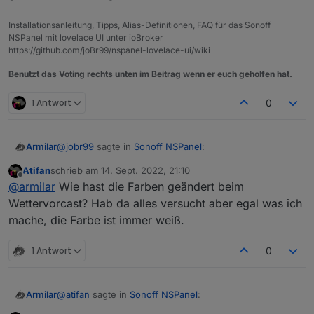
Installationsanleitung, Tipps, Alias-Definitionen, FAQ für das Sonoff
NSPanel mit lovelace UI unter ioBroker
https://github.com/joBr99/nspanel-lovelace-ui/wiki
Benutzt das Voting rechts unten im Beitrag wenn er euch geholfen hat.
1 Antwort
0
@
jobr99
sagte in
Sonoff NSPanel
:
Armilar
Atifan
schrieb am
14. Sept. 2022, 21:10
zuletzt editiert von
Offline
@
armilar
Der timeout bzw. das Event davon
@
armilar
Wie hast die Farben geändert beim
kommt ja von der Firmware, da kannst du im
Wettervorcast? Hab da alles versucht aber egal was ich
Sehe mir grad die Farben an... sehr nice
Backend nicht viel dran machen, allerdings sollte
mache, die Farbe ist immer weiß.
der counter für den timeout bei einem touch
event wieder von vorn beginnen.
1 Antwort
0
irgendwie lustig
@
atifan
sagte in
Sonoff NSPanel
:
Armilar