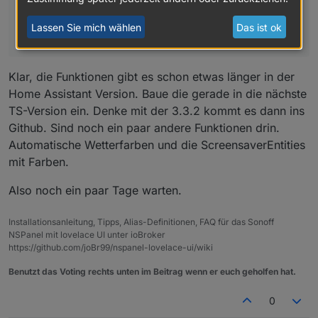
@
armilar
Wie hast die Farben geändert beim
Wettervorcast? Hab da alles versucht aber egal was
Lassen Sie mich wählen
Das ist ok
ich mache, die Farbe ist immer weiß.
Klar, die Funktionen gibt es schon etwas länger in der
Home Assistant Version. Baue die gerade in die nächste
TS-Version ein. Denke mit der 3.3.2 kommt es dann ins
Github. Sind noch ein paar andere Funktionen drin.
Automatische Wetterfarben und die ScreensaverEntities
mit Farben.
Also noch ein paar Tage warten.
Installationsanleitung, Tipps, Alias-Definitionen, FAQ für das Sonoff
NSPanel mit lovelace UI unter ioBroker
https://github.com/joBr99/nspanel-lovelace-ui/wiki
Benutzt das Voting rechts unten im Beitrag wenn er euch geholfen hat.
0