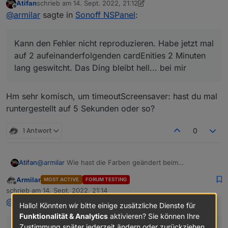
Atifan
schrieb am
14. Sept. 2022, 21:12
zuletzt editiert von Atifan
Offline
@
jobr99
Also ich benutze bisher nur den Typ
@
armilar
sagte in
Sonoff NSPanel
:
"cardEntities".
Kann den Fehler nicht reproduzieren. Habe jetzt mal
Aber ich denke nicht, dass das nur bei dem Typ
auf 2 aufeinanderfolgenden cardEnities 2 Minuten lang
Kann den Fehler nicht reproduzieren. Habe jetzt mal
passiert.
geswitcht. Das Ding bleibt hell... bei mir
auf 2 aufeinanderfolgenden cardEnities 2 Minuten
Sobald ich das Display aus dem "Standby"
lang geswitcht. Das Ding bleibt hell... bei mir
erwecke durch einen Touch, fängt der Timer an
zu laufen. Und nach 20 Sekunden bzw. der
eingestellten Timeout wird der Screensaver halt
Hm sehr komisch, um timeoutScreensaver: hast du mal
wieder aktiv.
runtergestellt auf 5 Sekunden oder so?
Umgehen könnte man das halt, wenn jedes Mal
wenn man eine Taste drückt bzw. ein Touch
ausgelöst wird, der Timer erneuert würde.
1 Antwort
0
Ich hoffe man versteht was ich meine^^
Atifan
@
armilar
Wie hast die Farben geändert beim
Wettervorcast? Hab da alles versucht aber egal was ich
Armilar
MOST ACTIVE
FORUM TESTING
mache, die Farbe ist immer weiß.
Offline
schrieb am
14. Sept. 2022, 21:14
zuletzt editiert von
@
atifan
sagte in
Sonoff NSPanel
:
Hallo! Könnten wir bitte einige zusätzliche Dienste für
Funktionalität & Analytics
aktivieren? Sie können Ihre
Zustimmung später jederzeit ändern oder zurückziehen.