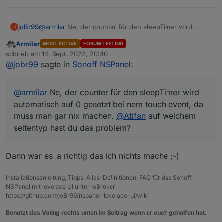
joBr99
@
armilar
Ne, der counter für den sleepTimer wird
J
automatisch auf 0 gesetzt bei nem touch event, da
Armilar
MOST ACTIVE
FORUM TESTING
muss man gar nix machen.
@
Atifan
auf welchem
Offline
schrieb am
14. Sept. 2022, 20:40
seitentyp hast du das problem?
zuletzt editiert von
@
jobr99
sagte in
Sonoff NSPanel
:
@
armilar
Ne, der counter für den sleepTimer wird
automatisch auf 0 gesetzt bei nem touch event, da
muss man gar nix machen.
@
Atifan
auf welchem
seitentyp hast du das problem?
Dann war es ja richtig das ich nichts mache ;-)
Installationsanleitung, Tipps, Alias-Definitionen, FAQ für das Sonoff
NSPanel mit lovelace UI unter ioBroker
https://github.com/joBr99/nspanel-lovelace-ui/wiki
Benutzt das Voting rechts unten im Beitrag wenn er euch geholfen hat.