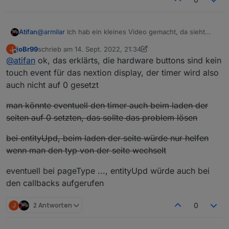
Hm sehr komisch, um timeoutScreensaver: hast
du mal runtergestellt auf 5 Sekunden oder so?
Atifan
@
armilar
Ich hab ein kleines Video gemacht, da sieht
man es.
joBr99
schrieb am
14. Sept. 2022, 21:34
J
Der Screensaver ist da Testweise mal auf 3 Sekunden
zuletzt editiert von joBr99
Offline
@
atifan
ok, das erklärts, die hardware buttons sind kein
eingestellt.
https://streamable.com/8gpgr3
touch event für das nextion display, der timer wird also
auch nicht auf 0 gesetzt
man könnte eventuell den timer auch beim laden der
seiten auf 0 setzten, das sollte das problem lösen
bei entityUpd, beim laden der seite würde nur helfen
wenn man den typ von der seite wechselt
eventuell bei pageType ..., entityUpd würde auch bei
den callbacks aufgerufen
J
2 Antworten
0