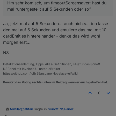
Hm sehr komisch, um timeoutScreensaver: hast du
mal runtergestellt auf 5 Sekunden oder so?
Ja, jetzt mal auf 5 Sekunden... auch nichts... ich lasse
den mal auf 5 Sekunden und emuliere das mal mit 10
cardEntities hintereinander - denke das wird wohl
morgen erst...
N8
Installationsanleitung, Tipps, Alias-Definitionen, FAQ für das Sonoff
NSPanel mit lovelace UI unter ioBroker
https://github.com/joBr99/nspanel-lovelace-ui/wiki
Benutzt das Voting rechts unten im Beitrag wenn er euch geholfen hat.
0
@
atifan
sagte in
Sonoff NSPanel
:
Armilar