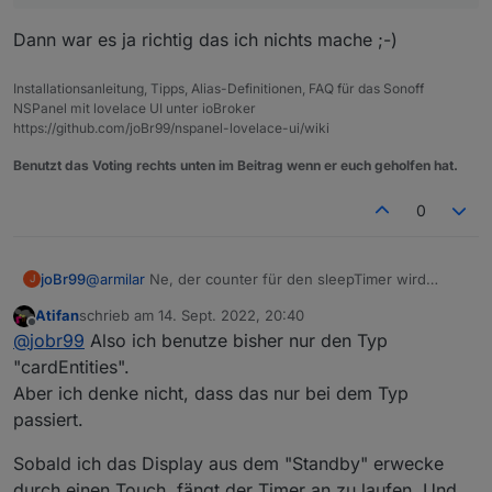
Dann war es ja richtig das ich nichts mache ;-)
Installationsanleitung, Tipps, Alias-Definitionen, FAQ für das Sonoff
NSPanel mit lovelace UI unter ioBroker
https://github.com/joBr99/nspanel-lovelace-ui/wiki
Benutzt das Voting rechts unten im Beitrag wenn er euch geholfen hat.
0
joBr99
@
armilar
Ne, der counter für den sleepTimer wird
J
automatisch auf 0 gesetzt bei nem touch event, da
Atifan
schrieb am
14. Sept. 2022, 20:40
muss man gar nix machen.
@
Atifan
auf welchem
zuletzt editiert von
Offline
@
jobr99
Also ich benutze bisher nur den Typ
seitentyp hast du das problem?
"cardEntities".
Aber ich denke nicht, dass das nur bei dem Typ
passiert.
Sobald ich das Display aus dem "Standby" erwecke
durch einen Touch, fängt der Timer an zu laufen. Und