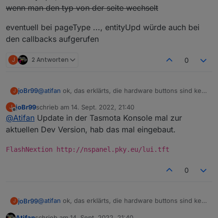
wenn man den typ von der seite wechselt
eventuell bei pageType ..., entityUpd würde auch bei
den callbacks aufgerufen
J
2 Antworten
0
@
atifan
ok, das erklärts, die hardware buttons sind kein
joBr99
J
touch event für das nextion display, der timer wird also
joBr99
schrieb am
14. Sept. 2022, 21:40
J
auch nicht auf 0 gesetzt
man könnte eventuell den timer auch beim laden der
zuletzt editiert von
Offline
@
Atifan
Update in der Tasmota Konsole mal zur
seiten auf 0 setzten, das sollte das problem lösen
bei entityUpd, beim laden der seite würde nur helfen
aktuellen Dev Version, hab das mal eingebaut.
wenn man den typ von der seite wechselt
eventuell bei pageType ..., entityUpd würde auch bei
FlashNextion http://nspanel.pky.eu/lui.tft
den callbacks aufgerufen
0
@
atifan
ok, das erklärts, die hardware buttons sind kein
joBr99
J
touch event für das nextion display, der timer wird also
Atifan
schrieb am
14. Sept. 2022, 21:40