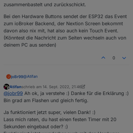
zusammenbastelt und zurückschickt.
Bei den Hardware Buttons sendet der ESP32 das Event
zum ioBroker Backend, der Nextion Screen bekommt
davon also nix mit, hat also auch kein Touch Event.
(Könntest die Nachricht zum Seiten wechseln auch von
deinem PC aus senden)
0
@
Atifan
joBr99
J
Atifan
schrieb am
14. Sept. 2022, 21:46
Normalerweise sendet der Nextion Screen dem ESP32
zuletzt editiert von Atifan
Offline
@
jobr99
Ah ok, ja verstehe :) Danke für die Erklärung :)
das Event für die nächste Seite und der ESP leitet das
an der ioBroker Backend weiter, welches die Seite
Bei den Hardware Buttons sendet der ESP32 das Event
Bin grad am Flashen und gleich fertig.
zusammenbastelt und zurückschickt.
zum ioBroker Backend, der Nextion Screen bekommt
davon also nix mit, hat also auch kein Touch Event.
Ja funktioniert jetzt super, vielen Dank! :)
(Könntest die Nachricht zum Seiten wechseln auch von
Lass mich raten, du hast einen festen Timer mit 20
deinem PC aus senden)
Sekunden eingebaut oder? :)