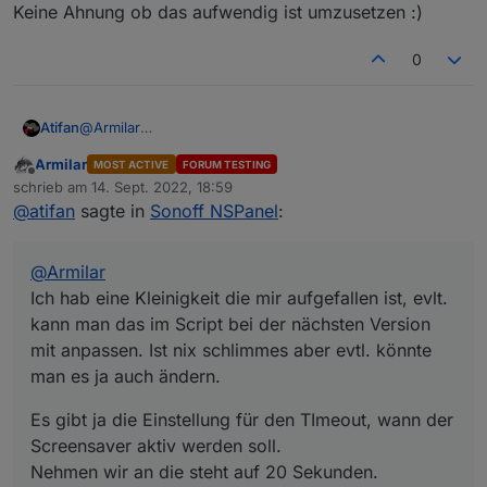
Keine Ahnung ob das aufwendig ist umzusetzen :)
0
@
Armilar
Atifan
Ich hab eine Kleinigkeit die mir aufgefallen ist, evlt. kann
Armilar
MOST ACTIVE
FORUM TESTING
man das im Script bei der nächsten Version mit
Es gibt ja die Einstellung für den TImeout, wann der
Offline
schrieb am
14. Sept. 2022, 18:59
anpassen. Ist nix schlimmes aber evtl. könnte man es ja
Screensaver aktiv werden soll.
zuletzt editiert von
@
atifan
sagte in
Sonoff NSPanel
:
auch ändern.
Nehmen wir an die steht auf 20 Sekunden.
Wenn ich jetzt die verschiedenen Seiten hin und her
blättere und länger als 20 Sekunden brauche, dann haut
@
Armilar
mir zwischendurch das Ding automatisch den
Screensaver rein.
Ich hab eine Kleinigkeit die mir aufgefallen ist, evlt.
Ich finde es wäre nice, dass immer wenn die Funktion
kann man das im Script bei der nächsten Version
zum Scrollen einer Seite aufgerufen wird, der Timeout
mit anpassen. Ist nix schlimmes aber evtl. könnte
erneuert wird.
man es ja auch ändern.
Das hätte zur Folge, dass man rumblättert und nie der
Screensaver reingeballert wird, erst wenn man dann die
eingestellte Zeit nix mehr macht wird der Screensaver
Es gibt ja die Einstellung für den TImeout, wann der
aktiv.
Screensaver aktiv werden soll.
Keine Ahnung ob das aufwendig ist umzusetzen :)
Nehmen wir an die steht auf 20 Sekunden.