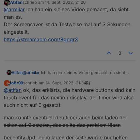
Atifan
schrieb am
14. Sept. 2022, 21:20
zuletzt editiert von
Offline
@
armilar
sagte in
Sonoff NSPanel
:
@
armilar
Ich hab ein kleines Video gemacht, da sieht
man es.
Ja, jetzt mal auf 5 Sekunden... auch nichts... ich lasse
Der Screensaver ist da Testweise mal auf 3 Sekunden
Kann den Fehler nicht reproduzieren. Habe
den mal auf 5 Sekunden und emuliere das mal mit 10
jetzt mal auf 2 aufeinanderfolgenden
eingestellt.
cardEntities hintereinander - denke das wird wohl
N8
cardEnities 2 Minuten lang geswitcht. Das
morgen erst...
https://streamable.com/8gpgr3
Ding bleibt hell... bei mir
0
Hm sehr komisch, um timeoutScreensaver: hast
du mal runtergestellt auf 5 Sekunden oder so?
Atifan
@
armilar
Ich hab ein kleines Video gemacht, da sieht
man es.
joBr99
schrieb am
14. Sept. 2022, 21:34
J
Der Screensaver ist da Testweise mal auf 3 Sekunden
zuletzt editiert von joBr99
Offline
@
atifan
ok, das erklärts, die hardware buttons sind kein
eingestellt.
https://streamable.com/8gpgr3
touch event für das nextion display, der timer wird also
auch nicht auf 0 gesetzt
man könnte eventuell den timer auch beim laden der
seiten auf 0 setzten, das sollte das problem lösen
bei entityUpd, beim laden der seite würde nur helfen