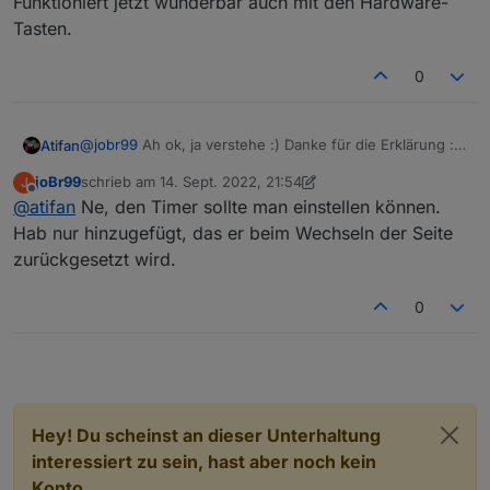
Funktioniert jetzt wunderbar auch mit den Hardware-
Tasten.
0
@
jobr99
Ah ok, ja verstehe :) Danke für die Erklärung :)
Atifan
Bin grad am Flashen und gleich fertig.
joBr99
schrieb am
14. Sept. 2022, 21:54
J
Ja funktioniert jetzt super, vielen Dank! :)
zuletzt editiert von joBr99
Offline
@
atifan
Ne, den Timer sollte man einstellen können.
Lass mich raten, du hast einen festen Timer mit 20
Sekunden eingebaut oder? :)
Hab nur hinzugefügt, das er beim Wechseln der Seite
Funktioniert jetzt wunderbar auch mit den Hardware-
zurückgesetzt wird.
Tasten.
0
Hey! Du scheinst an dieser Unterhaltung
interessiert zu sein, hast aber noch kein
Konto.