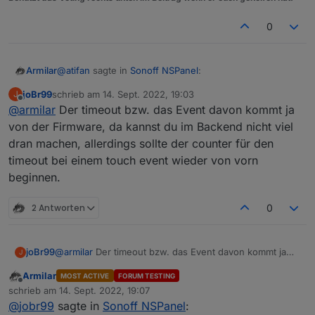
0
@
atifan
sagte in
Sonoff NSPanel
:
Armilar
joBr99
schrieb am
14. Sept. 2022, 19:03
J
zuletzt editiert von
Offline
@
armilar
Der timeout bzw. das Event davon kommt ja
@
Armilar
Ich hab eine Kleinigkeit die mir aufgefallen ist,
von der Firmware, da kannst du im Backend nicht viel
Ich sehe mir das mal an.
evlt. kann man das im Script bei der nächsten
dran machen, allerdings sollte der counter für den
Version mit anpassen. Ist nix schlimmes aber evtl.
timeout bei einem touch event wieder von vorn
könnte man es ja auch ändern.
beginnen.
Es gibt ja die Einstellung für den TImeout, wann
der Screensaver aktiv werden soll.
2 Antworten
0
Nehmen wir an die steht auf 20 Sekunden.
Wenn ich jetzt die verschiedenen Seiten hin und
her blättere und länger als 20 Sekunden brauche,
joBr99
@
armilar
Der timeout bzw. das Event davon kommt ja
dann haut mir zwischendurch das Ding
J
von der Firmware, da kannst du im Backend nicht viel
automatisch den Screensaver rein.
Armilar
MOST ACTIVE
FORUM TESTING
dran machen, allerdings sollte der counter für den
Ich finde es wäre nice, dass immer wenn die
Offline
schrieb am
14. Sept. 2022, 19:07
timeout bei einem touch event wieder von vorn
Funktion zum Scrollen einer Seite aufgerufen
zuletzt editiert von
@
jobr99
sagte in
Sonoff NSPanel
:
beginnen.
wird, der Timeout erneuert wird.