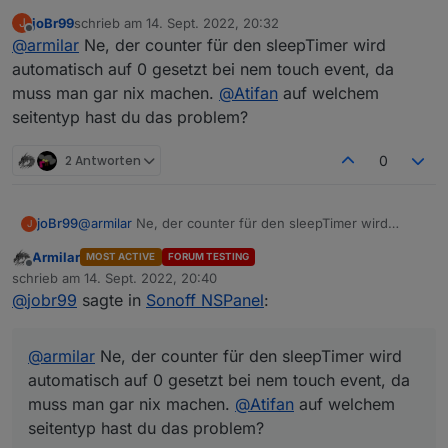
joBr99
schrieb am
14. Sept. 2022, 20:32
J
zuletzt editiert von
Offline
@
armilar
Ne, der counter für den sleepTimer wird
@
armilar
Der timeout bzw. das Event davon
kommt ja von der Firmware, da kannst du im
automatisch auf 0 gesetzt bei nem touch event, da
Ja eben, was ist das für eine Message --> "wake"?
Backend nicht viel dran machen, allerdings sollte
muss man gar nix machen.
@
Atifan
auf welchem
Sollte die das hinbekommen?
der counter für den timeout bei einem touch
seitentyp hast du das problem?
event wieder von vorn beginnen.
2 Antworten
0
joBr99
@
armilar
Ne, der counter für den sleepTimer wird
J
automatisch auf 0 gesetzt bei nem touch event, da
Armilar
MOST ACTIVE
FORUM TESTING
muss man gar nix machen.
@
Atifan
auf welchem
Offline
schrieb am
14. Sept. 2022, 20:40
seitentyp hast du das problem?
zuletzt editiert von
@
jobr99
sagte in
Sonoff NSPanel
:
@
armilar
Ne, der counter für den sleepTimer wird
automatisch auf 0 gesetzt bei nem touch event, da
muss man gar nix machen.
@
Atifan
auf welchem
seitentyp hast du das problem?