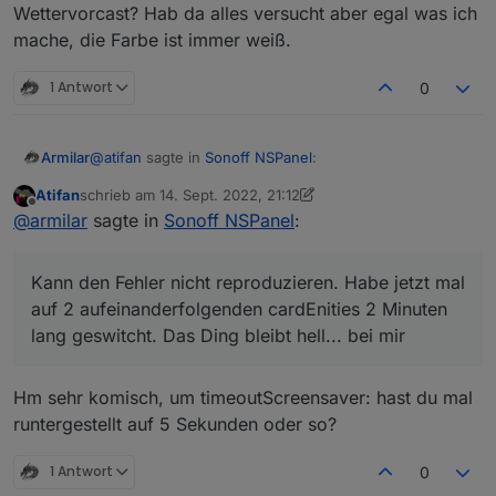
kommt ja von der Firmware, da kannst du im
Wettervorcast? Hab da alles versucht aber egal was ich
Sehe mir grad die Farben an... sehr nice
Backend nicht viel dran machen, allerdings sollte
mache, die Farbe ist immer weiß.
der counter für den timeout bei einem touch
event wieder von vorn beginnen.
1 Antwort
0
irgendwie lustig
@
atifan
sagte in
Sonoff NSPanel
:
Armilar
Atifan
schrieb am
14. Sept. 2022, 21:12
zuletzt editiert von Atifan
Offline
@
jobr99
Also ich benutze bisher nur den Typ
@
armilar
sagte in
Sonoff NSPanel
:
"cardEntities".
Kann den Fehler nicht reproduzieren. Habe jetzt mal
Aber ich denke nicht, dass das nur bei dem Typ
auf 2 aufeinanderfolgenden cardEnities 2 Minuten lang
Kann den Fehler nicht reproduzieren. Habe jetzt mal
passiert.
geswitcht. Das Ding bleibt hell... bei mir
auf 2 aufeinanderfolgenden cardEnities 2 Minuten
Sobald ich das Display aus dem "Standby"
lang geswitcht. Das Ding bleibt hell... bei mir
erwecke durch einen Touch, fängt der Timer an
zu laufen. Und nach 20 Sekunden bzw. der
eingestellten Timeout wird der Screensaver halt
Hm sehr komisch, um timeoutScreensaver: hast du mal
wieder aktiv.
runtergestellt auf 5 Sekunden oder so?
Umgehen könnte man das halt, wenn jedes Mal
wenn man eine Taste drückt bzw. ein Touch
ausgelöst wird, der Timer erneuert würde.
1 Antwort
0
Ich hoffe man versteht was ich meine^^