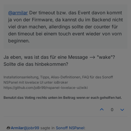
Das hätte zur Folge, dass man rumblättert und nie
der Screensaver reingeballert wird, erst wenn
@
armilar
Der timeout bzw. das Event davon kommt
man dann die eingestellte Zeit nix mehr macht
wird der Screensaver aktiv.
ja von der Firmware, da kannst du im Backend nicht
Keine Ahnung ob das aufwendig ist umzusetzen
viel dran machen, allerdings sollte der counter für
:)
den timeout bei einem touch event wieder von vorn
beginnen.
Ja eben, was ist das für eine Message --> "wake"?
Sollte die das hinbekommen?
Installationsanleitung, Tipps, Alias-Definitionen, FAQ für das Sonoff
NSPanel mit lovelace UI unter ioBroker
https://github.com/joBr99/nspanel-lovelace-ui/wiki
Benutzt das Voting rechts unten im Beitrag wenn er euch geholfen hat.
0
@
jobr99
sagte in
Sonoff NSPanel
:
Armilar