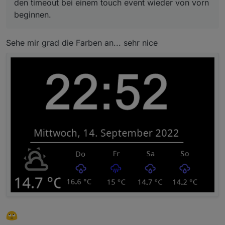
den timeout bei einem touch event wieder von vorn
beginnen.
Sehe mir grad die Farben an... sehr nice