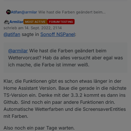
Atifan
@
armilar
Wie hast die Farben geändert beim
Wettervorcast? Hab da alles versucht aber egal was ich
Armilar
MOST ACTIVE
FORUM TESTING
mache, die Farbe ist immer weiß.
Offline
schrieb am
14. Sept. 2022, 21:14
zuletzt editiert von
@
atifan
sagte in
Sonoff NSPanel
:
@
armilar
Wie hast die Farben geändert beim
Wettervorcast? Hab da alles versucht aber egal was
ich mache, die Farbe ist immer weiß.
Klar, die Funktionen gibt es schon etwas länger in der
Home Assistant Version. Baue die gerade in die nächste
TS-Version ein. Denke mit der 3.3.2 kommt es dann ins
Github. Sind noch ein paar andere Funktionen drin.
Automatische Wetterfarben und die ScreensaverEntities
mit Farben.
Also noch ein paar Tage warten.