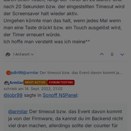
nach 20 Sekunden bzw. der eingestellten Timeout wird
der Screensaver halt wieder aktiv.
Umgehen könnte man das halt, wenn jedes Mal wenn
man eine Taste drückt bzw. ein Touch ausgelöst wird,
der Timer erneuert würde.
Ich hoffe man versteht was ich meine^^
1 Antwort
0
joBr99
@
armilar
Der timeout bzw. das Event davon kommt ja
J
von der Firmware, da kannst du im Backend nicht viel
Armilar
MOST ACTIVE
FORUM TESTING
dran machen, allerdings sollte der counter für den
Offline
schrieb am
14. Sept. 2022, 21:02
timeout bei einem touch event wieder von vorn
zuletzt editiert von
@
jobr99
sagte in
Sonoff NSPanel
:
beginnen.
@
armilar
Der timeout bzw. das Event davon kommt
ja von der Firmware, da kannst du im Backend nicht
viel dran machen, allerdings sollte der counter für