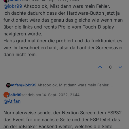
auch nicht auf 0 gesetzt
man könnte eventuell den timer auch beim laden der
zuletzt editiert von
Offline
@
jobr99
Ahsooo ok, Mist dann wars mein Fehler.
seiten auf 0 setzten, das sollte das problem lösen
bei entityUpd, beim laden der seite würde nur helfen
Ich dachte dadurch dass der Hardware-Button jetzt ja
wenn man den typ von der seite wechselt
funktioniert wäre das genau das gleiche wie wenn man
eventuell bei pageType ..., entityUpd würde auch bei
über die links und rechts Pfeile vom Touch-Display
den callbacks aufgerufen
navigieren würde.
Habs grad mal über die probiert und da funktioniert es
wie ihr beschrieben habt, also da haut der Screensaver
dann nicht rein.
0
Atifan
@
jobr99
Ahsooo ok, Mist dann wars mein Fehler.
Ich dachte dadurch dass der Hardware-Button jetzt ja
joBr99
schrieb am
14. Sept. 2022, 21:44
J
funktioniert wäre das genau das gleiche wie wenn man
zuletzt editiert von
Offline
@
Atifan
über die links und rechts Pfeile vom Touch-Display
navigieren würde.
Normalerweise sendet der Nextion Screen dem ESP32
Habs grad mal über die probiert und da funktioniert es
wie ihr beschrieben habt, also da haut der Screensaver
das Event für die nächste Seite und der ESP leitet das
dann nicht rein.
an der ioBroker Backend weiter, welches die Seite