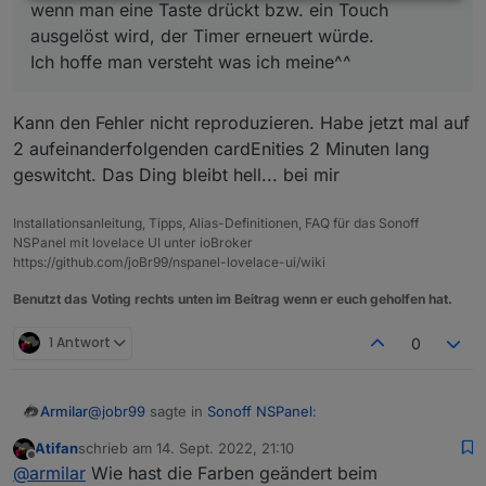
wenn man eine Taste drückt bzw. ein Touch
ausgelöst wird, der Timer erneuert würde.
Ich hoffe man versteht was ich meine^^
Kann den Fehler nicht reproduzieren. Habe jetzt mal auf
2 aufeinanderfolgenden cardEnities 2 Minuten lang
geswitcht. Das Ding bleibt hell... bei mir
Installationsanleitung, Tipps, Alias-Definitionen, FAQ für das Sonoff
NSPanel mit lovelace UI unter ioBroker
https://github.com/joBr99/nspanel-lovelace-ui/wiki
Benutzt das Voting rechts unten im Beitrag wenn er euch geholfen hat.
1 Antwort
0
@
jobr99
sagte in
Sonoff NSPanel
:
Armilar
Atifan
schrieb am
14. Sept. 2022, 21:10
zuletzt editiert von
Offline
@
armilar
Der timeout bzw. das Event davon
@
armilar
Wie hast die Farben geändert beim