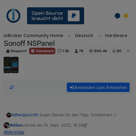
Weiter zum Inhalt
ioBroker Community Home
Deutsch
Hardware
Sonoff NSPanel
Gesperrt
Hardware
1.5k
78
860.4k
80
Anmelden zum Antworten
Atifan
@
jobr99
Super Danke für den Tipp, funktioniert :)
Atifan
schrieb am
14. Sept. 2022, 18:26
zuletzt editiert von Atifan
Offline
@
Armilar