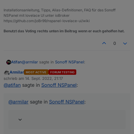
Installationsanleitung, Tipps, Alias-Definitionen, FAQ für das Sonoff
NSPanel mit lovelace UI unter ioBroker
https://github.com/joBr99/nspanel-lovelace-ui/wiki
Benutzt das Voting rechts unten im Beitrag wenn er euch geholfen hat.
0
@
armilar
sagte in
Sonoff NSPanel
:
Atifan
Armilar
MOST ACTIVE
FORUM TESTING
Offline
Kann den Fehler nicht reproduzieren. Habe jetzt
schrieb am
14. Sept. 2022, 21:17
zuletzt editiert von
mal auf 2 aufeinanderfolgenden cardEnities 2
@
atifan
sagte in
Sonoff NSPanel
:
Hm sehr komisch, um timeoutScreensaver: hast du mal
Minuten lang geswitcht. Das Ding bleibt hell... bei
runtergestellt auf 5 Sekunden oder so?
mir
@
armilar
sagte in
Sonoff NSPanel
: