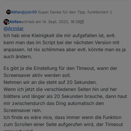
{"CustomRecv":"event,buttonPress2,hwbtn,bNe
xt"} endon
Atifan
@
jobr99
Super Danke für den Tipp, funktioniert :)
Atifan
schrieb am
14. Sept. 2022, 18:26
zuletzt editiert von Atifan
Offline
@
Armilar
Ich hab eine Kleinigkeit die mir aufgefallen ist, evlt.
kann man das im Script bei der nächsten Version mit
anpassen. Ist nix schlimmes aber evtl. könnte man es ja
auch ändern.
Es gibt ja die Einstellung für den TImeout, wann der
Screensaver aktiv werden soll.
Nehmen wir an die steht auf 20 Sekunden.
Wenn ich jetzt die verschiedenen Seiten hin und her
blättere und länger als 20 Sekunden brauche, dann haut
mir zwischendurch das Ding automatisch den
Screensaver rein.
Ich finde es wäre nice, dass immer wenn die Funktion
zum Scrollen einer Seite aufgerufen wird, der Timeout