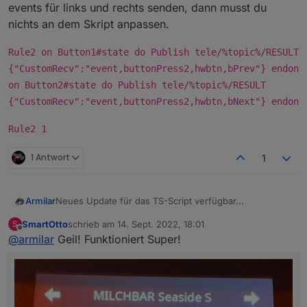
rechts Scrollen könnte, so wie mit den Pfeilen.
events für links und rechts senden, dann musst du
Ist das großer Aufwand zu programmieren?
nichts an dem Skript anpassen.
Rule2 on Button1#state do Publish tele/%topic%/RESULT
{"CustomRecv":"event,buttonPress2,hwbtn,bPrev"} endon
on Button2#state do Publish tele/%topic%/RESULT
{"CustomRecv":"event,buttonPress2,hwbtn,bNext"} endon
Rule2 1
1 Antwort
1
Neues Update für das TS-Script verfügbar...
Armilar
SmartOtto
schrieb am
14. Sept. 2022, 18:01
S
https://raw.githubusercontent.com/joBr99/nspanel-
zuletzt editiert von
Offline
@
armilar
Geil! Funktioniert Super!
lovelace-ui/main/ioBroker/NsPanelTs.ts