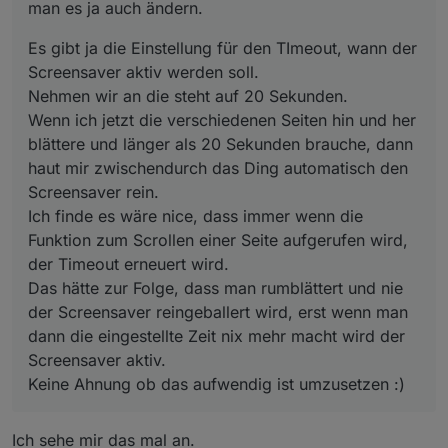
man es ja auch ändern.
Das hätte zur Folge, dass man rumblättert und nie der
Screensaver reingeballert wird, erst wenn man dann die
eingestellte Zeit nix mehr macht wird der Screensaver
Es gibt ja die Einstellung für den TImeout, wann der
aktiv.
Screensaver aktiv werden soll.
Keine Ahnung ob das aufwendig ist umzusetzen :)
Nehmen wir an die steht auf 20 Sekunden.
Wenn ich jetzt die verschiedenen Seiten hin und her
blättere und länger als 20 Sekunden brauche, dann
haut mir zwischendurch das Ding automatisch den
Screensaver rein.
Ich finde es wäre nice, dass immer wenn die
Funktion zum Scrollen einer Seite aufgerufen wird,
der Timeout erneuert wird.
Das hätte zur Folge, dass man rumblättert und nie
der Screensaver reingeballert wird, erst wenn man
dann die eingestellte Zeit nix mehr macht wird der
Screensaver aktiv.
Keine Ahnung ob das aufwendig ist umzusetzen :)
Ich sehe mir das mal an.