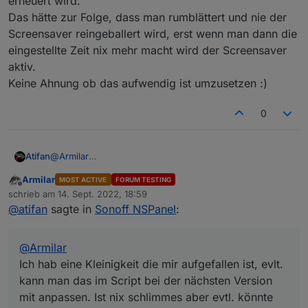
erneuert wird.
Das hätte zur Folge, dass man rumblättert und nie der
Screensaver reingeballert wird, erst wenn man dann die
eingestellte Zeit nix mehr macht wird der Screensaver
aktiv.
Keine Ahnung ob das aufwendig ist umzusetzen :)
0
@
Armilar
Atifan
Ich hab eine Kleinigkeit die mir aufgefallen ist, evlt. kann
Armilar
MOST ACTIVE
FORUM TESTING
man das im Script bei der nächsten Version mit
Es gibt ja die Einstellung für den TImeout, wann der
Offline
schrieb am
14. Sept. 2022, 18:59
anpassen. Ist nix schlimmes aber evtl. könnte man es ja
Screensaver aktiv werden soll.
zuletzt editiert von
@
atifan
sagte in
Sonoff NSPanel
:
auch ändern.
Nehmen wir an die steht auf 20 Sekunden.
Wenn ich jetzt die verschiedenen Seiten hin und her
blättere und länger als 20 Sekunden brauche, dann haut
@
Armilar
mir zwischendurch das Ding automatisch den
Screensaver rein.
Ich hab eine Kleinigkeit die mir aufgefallen ist, evlt.
Ich finde es wäre nice, dass immer wenn die Funktion
kann man das im Script bei der nächsten Version
zum Scrollen einer Seite aufgerufen wird, der Timeout
mit anpassen. Ist nix schlimmes aber evtl. könnte
erneuert wird.