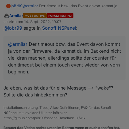
her blättere und länger als 20 Sekunden brauche,
joBr99
@
armilar
Der timeout bzw. das Event davon kommt ja
dann haut mir zwischendurch das Ding
J
von der Firmware, da kannst du im Backend nicht viel
automatisch den Screensaver rein.
Armilar
MOST ACTIVE
FORUM TESTING
dran machen, allerdings sollte der counter für den
Ich finde es wäre nice, dass immer wenn die
Offline
schrieb am
14. Sept. 2022, 19:07
timeout bei einem touch event wieder von vorn
Funktion zum Scrollen einer Seite aufgerufen
zuletzt editiert von
@
jobr99
sagte in
Sonoff NSPanel
:
beginnen.
wird, der Timeout erneuert wird.
Das hätte zur Folge, dass man rumblättert und nie
der Screensaver reingeballert wird, erst wenn
@
armilar
Der timeout bzw. das Event davon kommt
man dann die eingestellte Zeit nix mehr macht
wird der Screensaver aktiv.
ja von der Firmware, da kannst du im Backend nicht
Keine Ahnung ob das aufwendig ist umzusetzen
viel dran machen, allerdings sollte der counter für
:)
den timeout bei einem touch event wieder von vorn
beginnen.
Ja eben, was ist das für eine Message --> "wake"?
Sollte die das hinbekommen?
Installationsanleitung, Tipps, Alias-Definitionen, FAQ für das Sonoff
NSPanel mit lovelace UI unter ioBroker
https://github.com/joBr99/nspanel-lovelace-ui/wiki
Benutzt das Voting rechts unten im Beitrag wenn er euch geholfen hat.