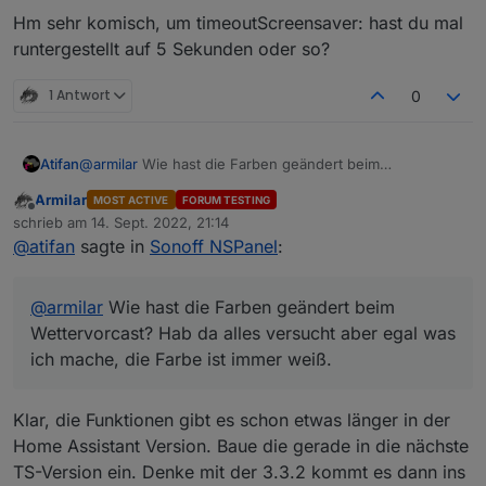
eingestellten Timeout wird der Screensaver halt
Hm sehr komisch, um timeoutScreensaver: hast du mal
wieder aktiv.
runtergestellt auf 5 Sekunden oder so?
Umgehen könnte man das halt, wenn jedes Mal
wenn man eine Taste drückt bzw. ein Touch
ausgelöst wird, der Timer erneuert würde.
1 Antwort
0
Ich hoffe man versteht was ich meine^^
Atifan
@
armilar
Wie hast die Farben geändert beim
Wettervorcast? Hab da alles versucht aber egal was ich
Armilar
MOST ACTIVE
FORUM TESTING
mache, die Farbe ist immer weiß.
Offline
schrieb am
14. Sept. 2022, 21:14
zuletzt editiert von
@
atifan
sagte in
Sonoff NSPanel
:
@
armilar
Wie hast die Farben geändert beim
Wettervorcast? Hab da alles versucht aber egal was
ich mache, die Farbe ist immer weiß.
Klar, die Funktionen gibt es schon etwas länger in der
Home Assistant Version. Baue die gerade in die nächste
TS-Version ein. Denke mit der 3.3.2 kommt es dann ins