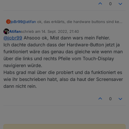
0
@
atifan
ok, das erklärts, die hardware buttons sind kein
joBr99
J
touch event für das nextion display, der timer wird also
Atifan
schrieb am
14. Sept. 2022, 21:40
auch nicht auf 0 gesetzt
man könnte eventuell den timer auch beim laden der
zuletzt editiert von
Offline
@
jobr99
Ahsooo ok, Mist dann wars mein Fehler.
seiten auf 0 setzten, das sollte das problem lösen
bei entityUpd, beim laden der seite würde nur helfen
Ich dachte dadurch dass der Hardware-Button jetzt ja
wenn man den typ von der seite wechselt
funktioniert wäre das genau das gleiche wie wenn man
eventuell bei pageType ..., entityUpd würde auch bei
über die links und rechts Pfeile vom Touch-Display
den callbacks aufgerufen
navigieren würde.
Habs grad mal über die probiert und da funktioniert es
wie ihr beschrieben habt, also da haut der Screensaver
dann nicht rein.
0