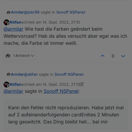
@
jobr99
sagte in
Sonoff NSPanel
:
Armilar
Atifan
schrieb am
14. Sept. 2022, 21:10
zuletzt editiert von
Offline
@
armilar
Der timeout bzw. das Event davon
@
armilar
Wie hast die Farben geändert beim
kommt ja von der Firmware, da kannst du im
Wettervorcast? Hab da alles versucht aber egal was ich
Sehe mir grad die Farben an... sehr nice
Backend nicht viel dran machen, allerdings sollte
mache, die Farbe ist immer weiß.
der counter für den timeout bei einem touch
event wieder von vorn beginnen.
1 Antwort
0
irgendwie lustig
@
atifan
sagte in
Sonoff NSPanel
:
Armilar
Atifan
schrieb am
14. Sept. 2022, 21:12
zuletzt editiert von Atifan
Offline
@
jobr99
Also ich benutze bisher nur den Typ
@
armilar
sagte in
Sonoff NSPanel
:
"cardEntities".
Kann den Fehler nicht reproduzieren. Habe jetzt mal
Aber ich denke nicht, dass das nur bei dem Typ
auf 2 aufeinanderfolgenden cardEnities 2 Minuten lang
Kann den Fehler nicht reproduzieren. Habe jetzt mal
passiert.
geswitcht. Das Ding bleibt hell... bei mir
auf 2 aufeinanderfolgenden cardEnities 2 Minuten
Sobald ich das Display aus dem "Standby"
lang geswitcht. Das Ding bleibt hell... bei mir
erwecke durch einen Touch, fängt der Timer an
zu laufen. Und nach 20 Sekunden bzw. der