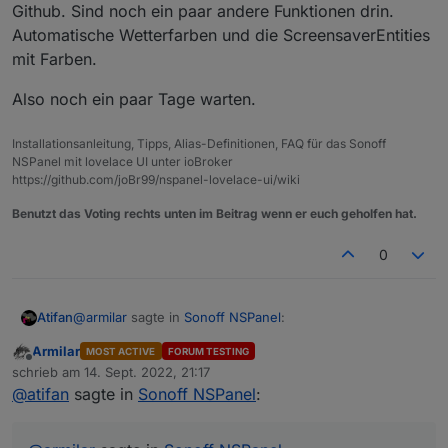
Github. Sind noch ein paar andere Funktionen drin.
Automatische Wetterfarben und die ScreensaverEntities
mit Farben.
Also noch ein paar Tage warten.
Installationsanleitung, Tipps, Alias-Definitionen, FAQ für das Sonoff
NSPanel mit lovelace UI unter ioBroker
https://github.com/joBr99/nspanel-lovelace-ui/wiki
Benutzt das Voting rechts unten im Beitrag wenn er euch geholfen hat.
0
@
armilar
sagte in
Sonoff NSPanel
:
Atifan
Armilar
MOST ACTIVE
FORUM TESTING
Offline
Kann den Fehler nicht reproduzieren. Habe jetzt
schrieb am
14. Sept. 2022, 21:17
zuletzt editiert von
mal auf 2 aufeinanderfolgenden cardEnities 2
@
atifan
sagte in
Sonoff NSPanel
:
Hm sehr komisch, um timeoutScreensaver: hast du mal
Minuten lang geswitcht. Das Ding bleibt hell... bei
runtergestellt auf 5 Sekunden oder so?
mir