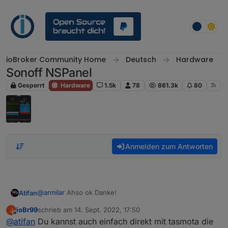
Weiter zum Inhalt
ioBroker Community Home
Deutsch
Hardware
Sonoff NSPanel
Gesperrt
Hardware
1.5k
78
861.3k
80
Anmelden zum Antworten
@
armilar
Ahso ok Danke!
Atifan
joBr99
schrieb am
14. Sept. 2022, 17:50
J
Hm ok, ich fände es von der Bedienung her halt
zuletzt editiert von
Offline
@
atifan
Du kannst auch einfach direkt mit tasmota die
bequem wenn man über die Buttons einfach links und