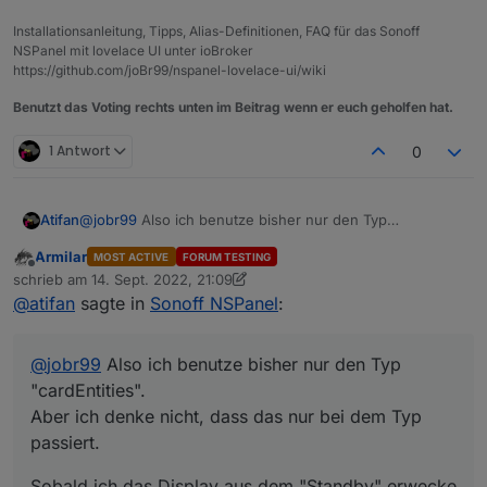
Installationsanleitung, Tipps, Alias-Definitionen, FAQ für das Sonoff
NSPanel mit lovelace UI unter ioBroker
https://github.com/joBr99/nspanel-lovelace-ui/wiki
Benutzt das Voting rechts unten im Beitrag wenn er euch geholfen hat.
1 Antwort
0
@
jobr99
Also ich benutze bisher nur den Typ
Atifan
"cardEntities".
Armilar
MOST ACTIVE
FORUM TESTING
Aber ich denke nicht, dass das nur bei dem Typ passiert.
Sobald ich das Display aus dem "Standby" erwecke
Offline
schrieb am
14. Sept. 2022, 21:09
durch einen Touch, fängt der Timer an zu laufen. Und
zuletzt editiert von Armilar
@
atifan
sagte in
Sonoff NSPanel
:
nach 20 Sekunden bzw. der eingestellten Timeout wird
der Screensaver halt wieder aktiv.
Umgehen könnte man das halt, wenn jedes Mal wenn
@
jobr99
Also ich benutze bisher nur den Typ
man eine Taste drückt bzw. ein Touch ausgelöst wird,
der Timer erneuert würde.
"cardEntities".
Ich hoffe man versteht was ich meine^^
Aber ich denke nicht, dass das nur bei dem Typ
passiert.
Sobald ich das Display aus dem "Standby" erwecke