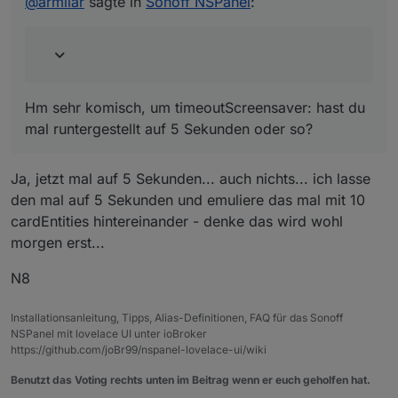
@
armilar
sagte in
Sonoff NSPanel
:
Hm sehr komisch, um timeoutScreensaver: hast du
mal runtergestellt auf 5 Sekunden oder so?
Ja, jetzt mal auf 5 Sekunden... auch nichts... ich lasse
den mal auf 5 Sekunden und emuliere das mal mit 10
cardEntities hintereinander - denke das wird wohl
morgen erst...
N8
Installationsanleitung, Tipps, Alias-Definitionen, FAQ für das Sonoff
NSPanel mit lovelace UI unter ioBroker
https://github.com/joBr99/nspanel-lovelace-ui/wiki
Benutzt das Voting rechts unten im Beitrag wenn er euch geholfen hat.