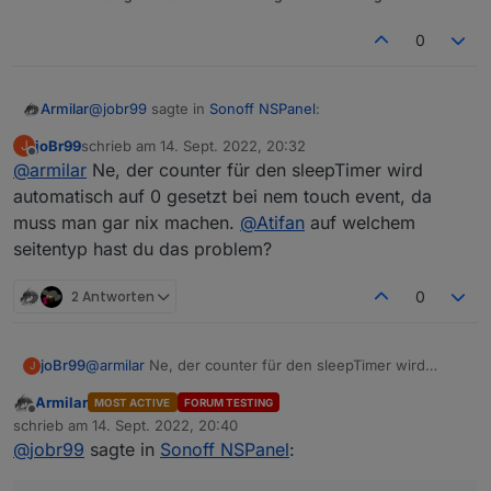
0
@
jobr99
sagte in
Sonoff NSPanel
:
Armilar
joBr99
schrieb am
14. Sept. 2022, 20:32
J
zuletzt editiert von
Offline
@
armilar
Ne, der counter für den sleepTimer wird
@
armilar
Der timeout bzw. das Event davon
kommt ja von der Firmware, da kannst du im
automatisch auf 0 gesetzt bei nem touch event, da
Ja eben, was ist das für eine Message --> "wake"?
Backend nicht viel dran machen, allerdings sollte
muss man gar nix machen.
@
Atifan
auf welchem
Sollte die das hinbekommen?
der counter für den timeout bei einem touch
seitentyp hast du das problem?
event wieder von vorn beginnen.
2 Antworten
0
joBr99
@
armilar
Ne, der counter für den sleepTimer wird
J
automatisch auf 0 gesetzt bei nem touch event, da
Armilar
MOST ACTIVE
FORUM TESTING
muss man gar nix machen.
@
Atifan
auf welchem
Offline
schrieb am
14. Sept. 2022, 20:40
seitentyp hast du das problem?
zuletzt editiert von
@
jobr99
sagte in
Sonoff NSPanel
: