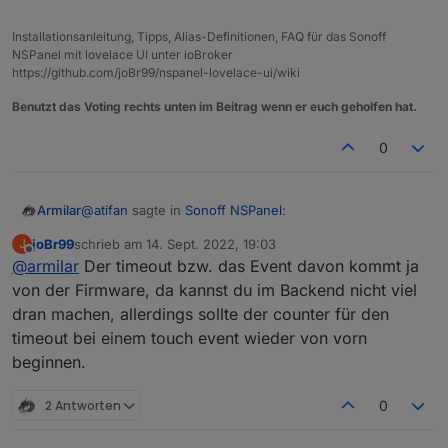
Installationsanleitung, Tipps, Alias-Definitionen, FAQ für das Sonoff
NSPanel mit lovelace UI unter ioBroker
https://github.com/joBr99/nspanel-lovelace-ui/wiki
Benutzt das Voting rechts unten im Beitrag wenn er euch geholfen hat.
0
@
atifan
sagte in
Sonoff NSPanel
:
Armilar
joBr99
schrieb am
14. Sept. 2022, 19:03
J
zuletzt editiert von
Offline
@
armilar
Der timeout bzw. das Event davon kommt ja
@
Armilar
Ich hab eine Kleinigkeit die mir aufgefallen ist,
von der Firmware, da kannst du im Backend nicht viel
Ich sehe mir das mal an.
evlt. kann man das im Script bei der nächsten
dran machen, allerdings sollte der counter für den
Version mit anpassen. Ist nix schlimmes aber evtl.
timeout bei einem touch event wieder von vorn
könnte man es ja auch ändern.
beginnen.
Es gibt ja die Einstellung für den TImeout, wann
der Screensaver aktiv werden soll.
2 Antworten
0
Nehmen wir an die steht auf 20 Sekunden.
Wenn ich jetzt die verschiedenen Seiten hin und