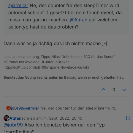
@
armilar
Ne, der counter für den sleepTimer wird
automatisch auf 0 gesetzt bei nem touch event, da
muss man gar nix machen.
@
Atifan
auf welchem
seitentyp hast du das problem?
Dann war es ja richtig das ich nichts mache ;-)
Installationsanleitung, Tipps, Alias-Definitionen, FAQ für das Sonoff
NSPanel mit lovelace UI unter ioBroker
https://github.com/joBr99/nspanel-lovelace-ui/wiki
Benutzt das Voting rechts unten im Beitrag wenn er euch geholfen hat.
0
joBr99
@
armilar
Ne, der counter für den sleepTimer wird
J
automatisch auf 0 gesetzt bei nem touch event, da
Atifan
schrieb am
14. Sept. 2022, 20:40
muss man gar nix machen.
@
Atifan
auf welchem
zuletzt editiert von
Offline
@
jobr99
Also ich benutze bisher nur den Typ
seitentyp hast du das problem?
"cardEntities".