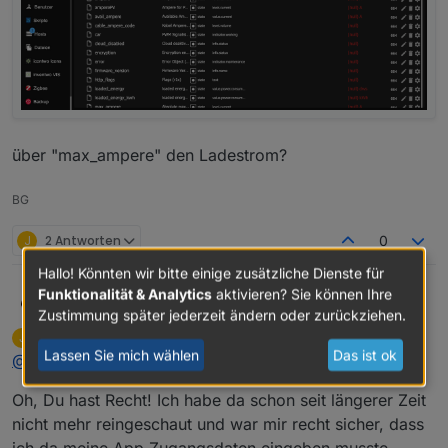
über "max_ampere" den Ladestrom?
BG
J
2 Antworten
0
Hallo! Könnten wir bitte einige zusätzliche Dienste für
Funktionalität & Analytics
aktivieren? Sie können Ihre
@
joergh
Datenpunkte = Variablen im Objektbaum
Humidor
Zustimmung später jederzeit ändern oder zurückziehen.
der Adapter ist mit dem go direkt verbunden, ich
JoergH
schrieb am
16. Okt. 2021, 15:41
J
verstehe deine Cloud Aussage nicht?
dh du steuerst zBsp. den DP "allow_charging" mit
zuletzt editiert von
Offline
Lassen Sie mich wählen
Das ist ok
@
humidor
true an?
über "max_ampere" den Ladestrom?
Oh, Du hast Recht! Ich habe da schon seit längerer Zeit
nicht mehr reingeschaut und war mir recht sicher, dass
ich da meine App Zugangsdaten eingeben musste,