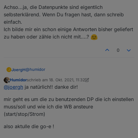
Achso...ja, die Datenpunkte sind eigentlich
selbsterklärend. Wenn Du fragen hast, dann schreib
einfach.
Ich bilde mir ein schon einige Antworten bisher geliefert
zu haben oder zähle ich nicht mit....?
0
@
humidor
JoergH
J
Humidor
schrieb am
18. Okt. 2021, 11:32
Achso...ja, die Datenpunkte sind eigentlich
zuletzt editiert von Humidor
Offline
@
joergh
ja natürlich!! danke dir!
selbsterklärend. Wenn Du fragen hast, dann schreib
einfach.
mir geht es um die zu benutzenden DP die ich einstellen
Ich bilde mir ein schon einige Antworten bisher
geliefert zu haben oder zähle ich nicht mit....?
muss/soll und wie ich die WB ansteure
(start/stop/Strom)
also aktulle die go-e !