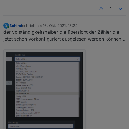
1
Schimi
schrieb am
16. Okt. 2021, 15:24
S
zuletzt editiert von
Online
der volständigkeitshalber die übersicht der Zähler die
jetzt schon vorkonfiguriert ausgelesen werden können...