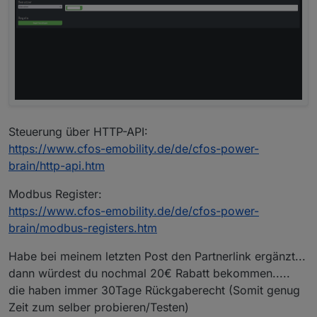
Steuerung über HTTP-API:
https://www.cfos-emobility.de/de/cfos-power-
brain/http-api.htm
Modbus Register:
https://www.cfos-emobility.de/de/cfos-power-
brain/modbus-registers.htm
Habe bei meinem letzten Post den Partnerlink ergänzt...
dann würdest du nochmal 20€ Rabatt bekommen.....
die haben immer 30Tage Rückgaberecht (Somit genug
Zeit zum selber probieren/Testen)