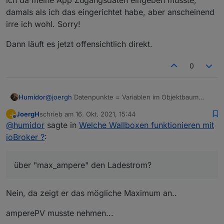
damals als ich das eingerichtet habe, aber anscheinend
irre ich wohl. Sorry!
Dann läuft es jetzt offensichtlich direkt.
0
@
joergh
Datenpunkte = Variablen im Objektbaum
Humidor
der Adapter ist mit dem go direkt verbunden, ich
JoergH
schrieb am
16. Okt. 2021, 15:44
J
verstehe deine Cloud Aussage nicht?
dh du steuerst zBsp. den DP "allow_charging" mit
zuletzt editiert von
Offline
@
humidor
sagte in
Welche Wallboxen funktionieren mit
true an?
über "max_ampere" den Ladestrom?
ioBroker ?
:
über "max_ampere" den Ladestrom?
Nein, da zeigt er das mögliche Maximum an..
amperePV musste nehmen...