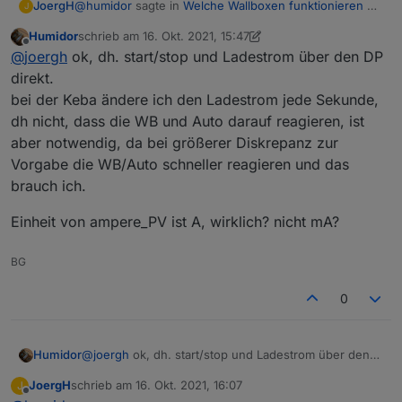
@
humidor
sagte in
Welche Wallboxen funktionieren mit
JoergH
J
ioBroker ?
:
Humidor
schrieb am
16. Okt. 2021, 15:47
zuletzt editiert von Humidor
Offline
über "max_ampere" den Ladestrom?
@
joergh
ok, dh. start/stop und Ladestrom über den DP
direkt.
bei der Keba ändere ich den Ladestrom jede Sekunde,
Nein, da zeigt er das mögliche Maximum an..
dh nicht, dass die WB und Auto darauf reagieren, ist
amperePV musste nehmen...
aber notwendig, da bei größerer Diskrepanz zur
Vorgabe die WB/Auto schneller reagieren und das
Allerdings sollte man mit dem Schreiben vermutlich
brauch ich.
nicht übertreiben wenn einem was an seinem
Ladegerät (auch im Auto) liegt. Ich schreibe nur alle 5
Einheit von ampere_PV ist A, wirklich? nicht mA?
Minuten, zwischendrin bilde ich einen Mittelwert.
BG
0
@
joergh
ok, dh. start/stop und Ladestrom über den
Humidor
DP direkt.
JoergH
schrieb am
16. Okt. 2021, 16:07
J
bei der Keba ändere ich den Ladestrom jede
Einheit von ampere_PV ist A, wirklich? nicht mA?
zuletzt editiert von
Offline