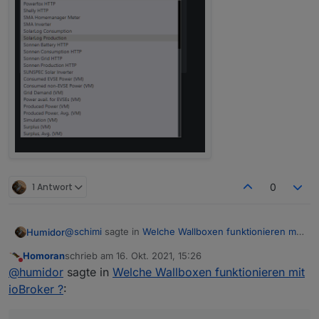
1 Antwort
0
@
schimi
sagte in
Welche Wallboxen funktionieren mit
Humidor
ioBroker ?
:
Homoran
schrieb am
16. Okt. 2021, 15:26
zuletzt editiert von
Nicht stören
@
humidor
@
humidor
sagte in
Welche Wallboxen funktionieren mit
Über iobroker regel ich nichts...
ioBroker ?
:
die Frage ist, ob schon jemand mit Modbus oder
Strom geht einwandfrei mit ModBus
(cfos
sonst ioBroker mit dem go oder einer anderen WB
Wallbox)