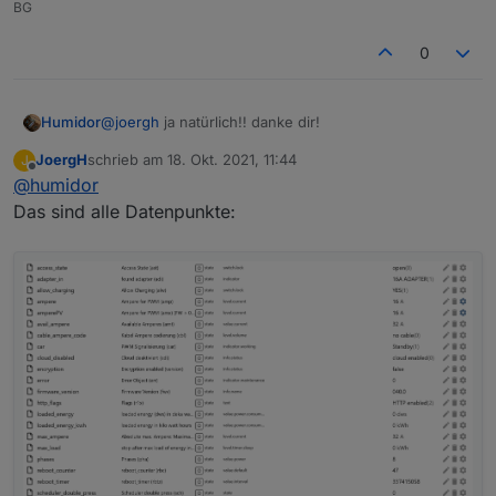
BG
0
@
joergh
ja natürlich!! danke dir!
Humidor
JoergH
schrieb am
18. Okt. 2021, 11:44
J
mir geht es um die zu benutzenden DP die ich
zuletzt editiert von
Offline
@
humidor
einstellen muss/soll und wie ich die WB ansteure
(start/stop/Strom)
also aktulle die go-e !
Das sind alle Datenpunkte: