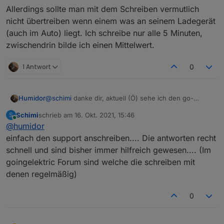
Allerdings sollte man mit dem Schreiben vermutlich
nicht übertreiben wenn einem was an seinem Ladegerät
(auch im Auto) liegt. Ich schreibe nur alle 5 Minuten,
zwischendrin bilde ich einen Mittelwert.
1 Antwort
0
Humidor
@
schimi
danke dir, aktuell (Ö) sehe ich den go-
echarger vorne für mich persönlich, der cfos ist noch
Schimi
schrieb am
16. Okt. 2021, 15:46
S
nicht in Ö angekommen ?? da weiß ich gar nicht wie
zuletzt editiert von
Online
@
humidor
das mit der Zulassung, Förderung usw. aussieht.
einfach den support anschreiben.... Die antworten recht
schnell und sind bisher immer hilfreich gewesen.... (Im
goingelektric Forum sind welche die schreiben mit
denen regelmäßig)
0