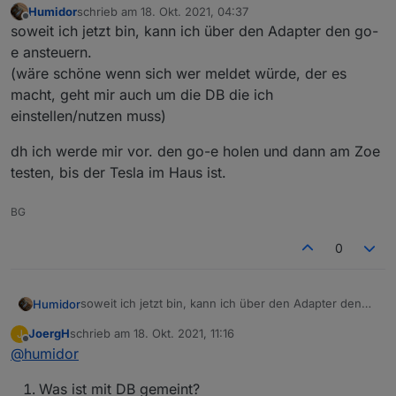
Humidor
schrieb am
18. Okt. 2021, 04:37
zuletzt editiert von
Offline
@
humidor
soweit ich jetzt bin, kann ich über den Adapter den go-
e ansteuern.
das dachte ich, da war dann gleich ein
So wie ich Dich verstehe willst Du verhindern,
(wäre schöne wenn sich wer meldet würde, der es
Überschwingen über 5kW Bezug der Fall
dass Strom aus dem Netz gezogen wird? Dazu
macht, geht mir auch um die DB die ich
war auch so einer der Gründe warum openWB, Evcc
ist nur notwendig schnell genug zu prüfen, nicht
und der Adapter selbst nicht meine Lösung waren
dauernd zu schreiben. Ich schreibe sowieso nur
einstellen/nutzen muss)
wenn der Wert sich ändert.
dh ich werde mir vor. den go-e holen und dann am Zoe
Der Wert ist in Ampere..
testen, bis der Tesla im Haus ist.
BG
0
soweit ich jetzt bin, kann ich über den Adapter den
Humidor
go-e ansteuern.
JoergH
schrieb am
18. Okt. 2021, 11:16
J
(wäre schöne wenn sich wer meldet würde, der es
dh ich werde mir vor. den go-e holen und dann am
zuletzt editiert von
Offline
@
humidor
macht, geht mir auch um die DB die ich
Zoe testen, bis der Tesla im Haus ist.
einstellen/nutzen muss)
Was ist mit DB gemeint?