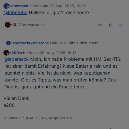
Hallo,
Labersack
schrieb am
27. Aug. 2025, 16:36
L
schön, dass es dein Angebot noch immer gibt. Ich
Deinen ersten Post habe ich gelesen und bin mit den
zuletzt editiert von
Offline
@
tobetobe
HalliHallo, gibt's dich noch?
habe mittlerweile 4 Stück HM-LC-Sw1-FM mit
Bedingungen einverstanden. Bitte schicke mir deine
verschmortem Si-R und einen ebenfalls defekten
Adresse per PN.
Vielen Dank & Gruß
HM-LC-Sw2-FM (Fehler unbekannt) hier liegen. Ich
2 Antworten
0
wollte mich zunächst selbst an einer Reparatur
versuchen, scheitere aber daran, eine Quelle für die
Si-R zu finden. Von daher hoffe ich auf dich...
Labersack
@
tobetobe
HalliHallo, gibt's dich noch?
L
a200
schrieb am
29. Aug. 2025, 16:12
zuletzt editiert von
Offline
@
labersack
Moin, Ich habe Probleme mit HM-Sec-TiS.
Hat einer damit Erfahrung? Neue Batterie rein und es
leuchtet nichts. Viel ist da nicht, was kaputtgehen
könnte. Gibt es Tipps, was man prüfen könnte? Das
Ding ist ganz gut und ein Ersatz teuer.
Vielen Dank.
a200
IoBroker auf QNAP TS-451, Raspi und NUC