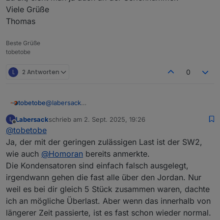
Viele Grüße
Thomas
Beste Grüße
tobetobe
L
2 Antworten
0
tobetobe
@
labersack
Hallo Labersack,
Labersack
schrieb am
2. Sept. 2025, 19:26
L
sorry, ich war im Urlaub und danach krank. Verspätet
zuletzt editiert von
Offline
@
tobetobe
also herzlichen Dank für deine Bemühungen. Dass 3
von 5 Schalter wieder funktionieren, ist doch eine
Ja, der mit der geringen zulässigen Last ist der SW2,
sehr gute Nachricht. Die zwei weiterhin defekten
wie auch
@
Homoran
bereits anmerkte.
Schalter kannst du gerne zum Ausschlachten
Die Kondensatoren sind einfach falsch ausgelegt,
behalten. Den Rücksendeschein lasse ich dir in den
irgendwann gehen die fast alle über den Jordan. Nur
nächsten Tagen zukommen. Was ich dranhängen
hatte? Kleiner Verbraucher, zum Teil aber mit
weil es bei dir gleich 5 Stück zusammen waren, dachte
Schaltnetzteil, die sich ja bekanntermaßen kapazitiv
ich an mögliche Überlast. Aber wenn das innerhalb von
verhalten und beim Einschalten viel Strom ziehen.
längerer Zeit passierte, ist es fast schon wieder normal.
Hier habe ich aber jeweils NTC zur reduktion des