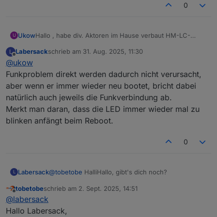
0
Ukow
Hallo , habe div. Aktoren im Hause verbaut HM-LC-
U
Bl1PBU-FM für Rollladen und Markisen Steuerung, nun
Labersack
schrieb am
31. Aug. 2025, 11:30
L
nach den Jahren habe ich vermehrt Funkprobleme, kann
zuletzt editiert von
Offline
@
ukow
das auch den C26 Kondensator liegen ?
Funkproblem direkt werden dadurch nicht verursacht,
aber wenn er immer wieder neu bootet, bricht dabei
natürlich auch jeweils die Funkverbindung ab.
Merkt man daran, dass die LED immer wieder mal zu
blinken anfängt beim Reboot.
0
Labersack
@
tobetobe
HalliHallo, gibt's dich noch?
L
tobetobe
schrieb am
2. Sept. 2025, 14:51
zuletzt editiert von
Offline
@
labersack
Hallo Labersack,