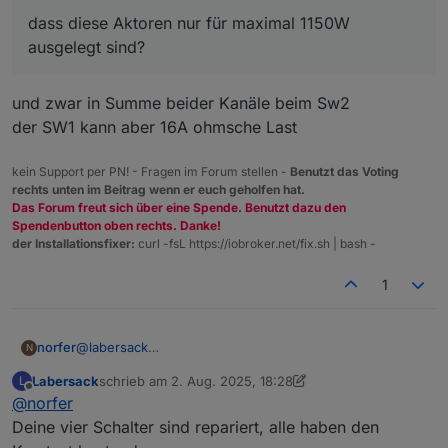
getauscht.
Übrigens: So viele defekte
Zwei haben danach wieder funktioniert, bei einem
Sicherungen/Sicherungswiderstände ist schon
dass diese Aktoren nur für maximal 1150W
brannte er sofort wieder durch, also hat auch der
seltsam.... was hattest du da dranhängen?
Kann dir also 3 reparierte Schalter zurückschicken.
ausgelegt sind?
andere Probleme.
Dir ist bekannt, dass diese Aktoren nur für maximal
Die beiden anderen schicke ich dir entweder defekt
1150W ausgelegt sind?
mit, oder ich behalte sie als Teilespender.
und zwar in Summe beider Kanäle beim Sw2
der SW1 kann aber 16A ohmsche Last
kein Support per PN! - Fragen im Forum stellen -
Benutzt das Voting
rechts unten im Beitrag wenn er euch geholfen hat.
Das Forum freut sich über eine Spende. Benutzt dazu den
Spendenbutton oben rechts. Danke!
der Installationsfixer:
curl -fsL https://iobroker.net/fix.sh | bash -
1
norfer
@
labersack
N
Einen Versuch ist es jedenfalls wert. Wohin kann ich
Labersack
schrieb am
2. Aug. 2025, 18:28
L
das Päckchen schicken?
zuletzt editiert von Labersack
8. Apr. 2025, 10:33
Offline
@
norfer
Deine vier Schalter sind repariert, alle haben den