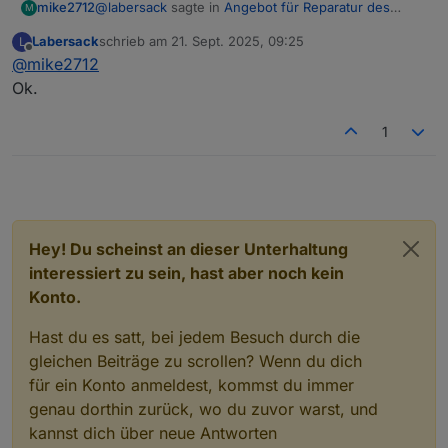
@
labersack
sagte in
Angebot für Reparatur des
mike2712
M
"C26-Problems"
:
Labersack
schrieb am
21. Sept. 2025, 09:25
L
zuletzt editiert von
Offline
@
mike2712
@
mike2712
Den HM-RC-2-PBU-FM kenne ich nicht, sieht
Ok.
Irgendwie hat sich das alles etwas hingezogen bei
aber zumindest mal so aus, als ob er eine
mir, wenn das Angebot noch besteht würde ich Dir
ähnliche Baureihe wie die betroffenen Schalter
1
jetzt ein Paket fertig machen.
sind, kann ich also mal reinsehen.(Hat jemand
Insgesamt sind 7 Schalter drin, da liegt auch absolut
den Schaltplan?)
kein Stress drin, kannst Du ganz in Ruhe ansehen so
HM-LC-Sw1PBU-FM und HM-LC-Dim1TPBU-FM
wie Du Zeit und Lust hast, Adresse hätte ich noch.
sind kein Problem, schaue ich mir an.
Die HmIP Komponenten sind allerdings nicht
von diesem Problem betroffen, da ist wohl was
Hey! Du scheinst an dieser Unterhaltung
anderes defekt, die brauchst du nicht
interessiert zu sein, hast aber noch kein
mitzuschicken.
Konto.
Hast du es satt, bei jedem Besuch durch die
gleichen Beiträge zu scrollen? Wenn du dich
für ein Konto anmeldest, kommst du immer
genau dorthin zurück, wo du zuvor warst, und
kannst dich über neue Antworten