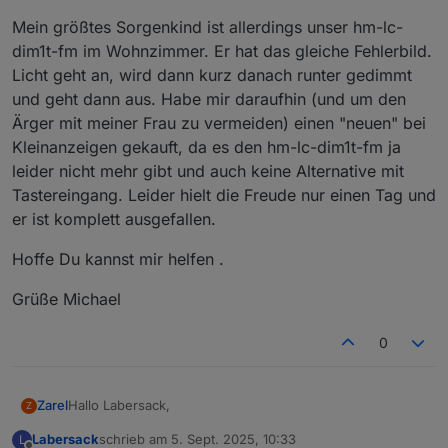
Mein größtes Sorgenkind ist allerdings unser hm-lc-
dim1t-fm im Wohnzimmer. Er hat das gleiche Fehlerbild.
Licht geht an, wird dann kurz danach runter gedimmt
und geht dann aus. Habe mir daraufhin (und um den
Ärger mit meiner Frau zu vermeiden) einen "neuen" bei
Kleinanzeigen gekauft, da es den hm-lc-dim1t-fm ja
leider nicht mehr gibt und auch keine Alternative mit
Tastereingang. Leider hielt die Freude nur einen Tag und
er ist komplett ausgefallen.
Hoffe Du kannst mir helfen .
Grüße Michael
0
Hallo Labersack,
Zarel
Z
Labersack
schrieb am
5. Sept. 2025, 10:33
L
ich hoffe Dein Angebot ist noch aktuell.
zuletzt editiert von