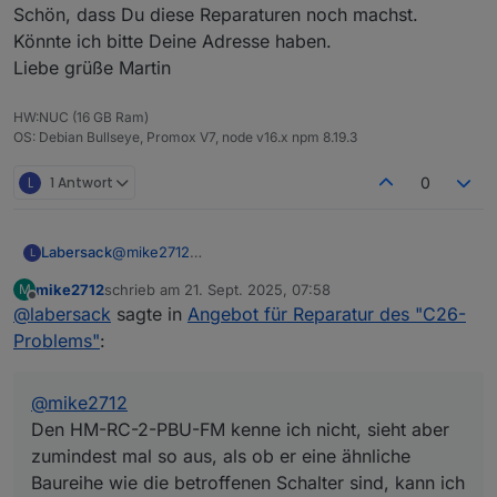
Schön, dass Du diese Reparaturen noch machst.
Könnte ich bitte Deine Adresse haben.
Liebe grüße Martin
HW:NUC (16 GB Ram)
OS: Debian Bullseye, Promox V7, node v16.x npm 8.19.3
L
1 Antwort
0
Labersack
@
mike2712
L
Den HM-RC-2-PBU-FM kenne ich nicht, sieht aber
mike2712
schrieb am
21. Sept. 2025, 07:58
M
zumindest mal so aus, als ob er eine ähnliche
zuletzt editiert von
Offline
@
labersack
sagte in
Angebot für Reparatur des "C26-
Baureihe wie die betroffenen Schalter sind, kann
ich also mal reinsehen.(Hat jemand den Schaltplan?)
Problems"
:
HM-LC-Sw1PBU-FM und HM-LC-Dim1TPBU-FM
sind kein Problem, schaue ich mir an.
Die HmIP Komponenten sind allerdings nicht von
@
mike2712
diesem Problem betroffen, da ist wohl was anderes
Den HM-RC-2-PBU-FM kenne ich nicht, sieht aber
defekt, die brauchst du nicht mitzuschicken.
zumindest mal so aus, als ob er eine ähnliche
Baureihe wie die betroffenen Schalter sind, kann ich