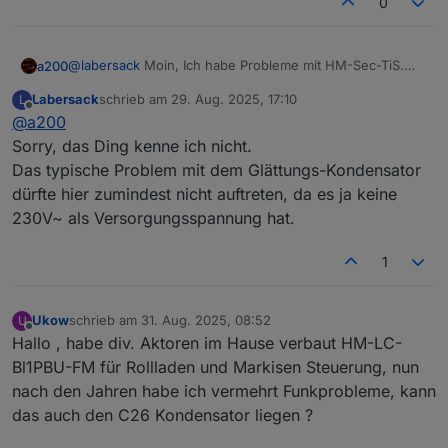
0
@
labersack
Moin, Ich habe Probleme mit HM-Sec-TiS.
a200
Hat einer damit Erfahrung? Neue Batterie rein und es
Labersack
schrieb am
29. Aug. 2025, 17:10
L
leuchtet nichts. Viel ist da nicht, was kaputtgehen könnte.
Vielen Dank.
zuletzt editiert von
Offline
@
a200
Gibt es Tipps, was man prüfen könnte? Das Ding ist ganz
a200
gut und ein Ersatz teuer.
Sorry, das Ding kenne ich nicht.
Das typische Problem mit dem Glättungs-Kondensator
dürfte hier zumindest nicht auftreten, da es ja keine
230V~ als Versorgungsspannung hat.
1
Ukow
schrieb am
31. Aug. 2025, 08:52
U
zuletzt editiert von
Offline
Hallo , habe div. Aktoren im Hause verbaut HM-LC-
Bl1PBU-FM für Rollladen und Markisen Steuerung, nun
nach den Jahren habe ich vermehrt Funkprobleme, kann
das auch den C26 Kondensator liegen ?