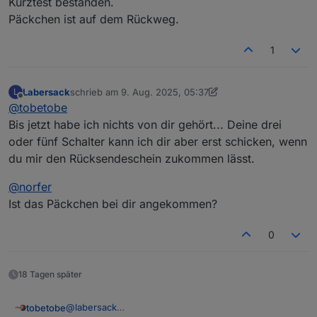
Kurztest bestanden.
Päckchen ist auf dem Rückweg.
1
Labersack
schrieb am
9. Aug. 2025, 05:37
L
zuletzt editiert von Labersack
8. Sept. 2025, 07:37
Offline
@
tobetobe
Bis jetzt habe ich nichts von dir gehört... Deine drei
oder fünf Schalter kann ich dir aber erst schicken, wenn
du mir den Rücksendeschein zukommen lässt.
@
norfer
Ist das Päckchen bei dir angekommen?
0
18 Tagen später
@
labersack
tobetobe