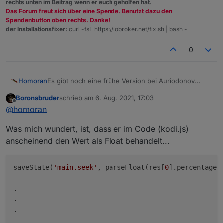
rechts unten im Beitrag wenn er euch geholfen hat.
Das Forum freut sich über eine Spende. Benutzt dazu den
Spendenbutton oben rechts. Danke!
der Installationsfixer:
curl -fsL https://iobroker.net/fix.sh | bash -
0
Es gibt noch eine frühe Version bei Auriodonov
Homoran
https://github.com/aurodionov/iobroker.kodi
Boronsbruder
schrieb am
6. Aug. 2021, 17:03
und ein Repo bei den Community Adaptern, aber das
zuletzt editiert von
Offline
@
homoran
ist leer
Was mich wundert, ist, dass er im Code (kodi.js)
anscheinend den Wert als Float behandelt...
saveState(
'main.seek'
, parseFloat(res[
0
].percentage)
.

.

.
