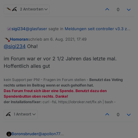
2 Antworten
0
@
glasfaser
sagte in
Meldungen seit controller v3.3 zu
sigi234
falschem Datentyp
:
Homoran
schrieb am
6. Aug. 2021, 17:49
zuletzt editiert von
Nicht stören
instalator hat auch den Synology Adapter
@
sigi234
Oha!
entwickelt , der ist auch Down .
Ja, er hat ALLE seine Adapter gelöscht, warum auch
im Forum war er vor 2 1/2 Jahren das letzte mal.
immer. Soweit ich weis ist das in Abklärung.
Hoffentlich alles gut
kein Support per PN! - Fragen im Forum stellen -
Benutzt das Voting
rechts unten im Beitrag wenn er euch geholfen hat.
Das Forum freut sich über eine Spende. Benutzt dazu den
Spendenbutton oben rechts. Danke!
der Installationsfixer:
curl -fsL https://iobroker.net/fix.sh | bash -
1 Antwort
0
@
apollon77
Boronsbruder