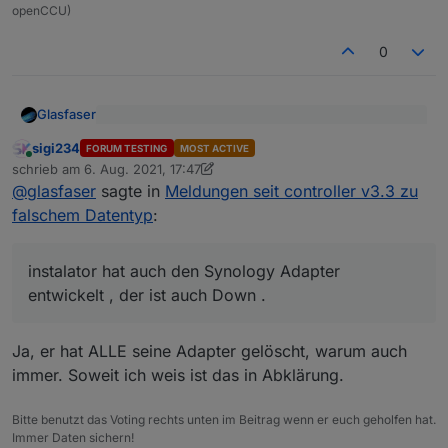
openCCU)
0
Glasfaser
Vielleicht gibt es den Adapter nicht mehr
sigi234
FORUM TESTING
MOST ACTIVE
Online
schrieb am
6. Aug. 2021, 17:47
zuletzt editiert von sigi234
8. Juni 2021, 19:47
instalator
hat auch den Synology Adapter entwickelt
@
glasfaser
sagte in
Meldungen seit controller v3.3 zu
, der ist auch Down .
falschem Datentyp
:
https://forum.iobroker.net/topic/33224/iobroker-
synology-adapter/269?_=1628268934322
instalator hat auch den Synology Adapter
entwickelt , der ist auch Down .
Ja, er hat ALLE seine Adapter gelöscht, warum auch
immer. Soweit ich weis ist das in Abklärung.
Bitte benutzt das Voting rechts unten im Beitrag wenn er euch geholfen hat.
Immer Daten sichern!