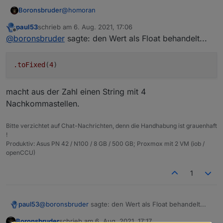
@
homoran
Boronsbruder
paul53
schrieb am
6. Aug. 2021, 17:06
Was mich wundert, ist, dass er im Code (kodi.js)
zuletzt editiert von
Offline
@
boronsbruder
sagte: den Wert als Float behandelt...
anscheinend den Wert als Float behandelt...
saveState('main.seek', parseFloat(res[0].
.toFixed
(
4
.

.

.

macht aus der Zahl einen String mit 4
Nachkommastellen.
function saveState(name, val){

    const k = name.split('.');

    if(k.length === 1){

Bitte verzichtet auf Chat-Nachrichten, denn die Handhabung ist grauenhaft
        k.unshift('main');

!
    }

Produktiv: Asus PN 42 / N100 / 8 GB / 500 GB; Proxmox mit 2 VM (iob /
openCCU)
    if (!states[k[0]][k[1]]){

        adapter.log.error('saveState Obj
    } else {

1
        if (val === undefined){

            if (states[k[0]][k[1]].type =
                val = '';

@
boronsbruder
sagte: den Wert als Float behandelt...
paul53
            } else if (states[k[0]][k[1]]
                val = 0;

Boronsbruder
schrieb am
6. Aug. 2021, 17:17