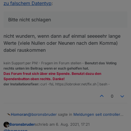
zu falschem Datentyp
:
Kodi.js (Zeile 494)
Bitte nicht schlagen
Bitte nicht schlagen
nicht wundern, wenn dann auf einmal seeeeehr lange
Werte (viele Nullen oder Neunen nach dem Komma)
dabei rauskommen
kein Support per PN! - Fragen im Forum stellen -
Benutzt das Voting
rechts unten im Beitrag wenn er euch geholfen hat.
Das Forum freut sich über eine Spende. Benutzt dazu den
Spendenbutton oben rechts. Danke!
der Installationsfixer:
curl -fsL https://iobroker.net/fix.sh | bash -
0
@
boronsbruder
sagte in
Meldungen seit controller
Homoran
v3.3 zu falschem Datentyp
:
Boronsbruder
schrieb am
6. Aug. 2021, 17:21
zuletzt editiert von
Offline
Bitte nicht schlagen
@
homoran