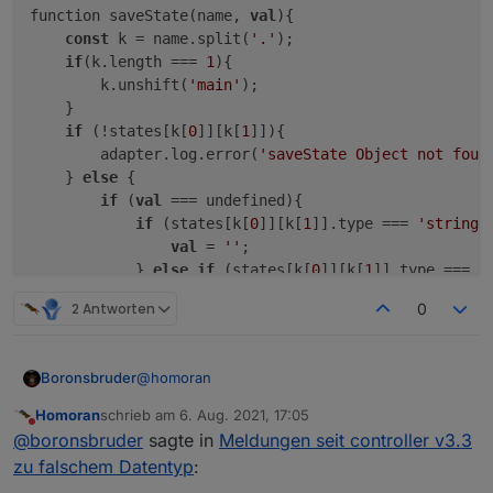
function saveState(name, 
val
){

const
 k = name.split(
'.'
);

if
(k.length === 
1
){

        k.unshift(
'main'
);

    }

if
 (!states[k[
0
]][k[
1
]]){

        adapter.log.error(
'saveState Object not foun
    } 
else
 {

if
 (
val
 === undefined){

if
 (states[k[
0
]][k[
1
]].type === 
'string'
val
 = 
''
;

            } 
else
if
 (states[k[
0
]][k[
1
]].type === 
'
val
 = 
0
;

2 Antworten
0
            } 
else
if
 (states[k[
0
]][k[
1
]].type === 
'
val
 = 
false
;

            }

@
homoran
Boronsbruder
        }

        states[k[
0
]][k[
1
]].
val
 = 
val
;

Homoran
schrieb am
6. Aug. 2021, 17:05
Was mich wundert, ist, dass er im Code (kodi.js)
zuletzt editiert von
Nicht stören
    }

@
boronsbruder
sagte in
Meldungen seit controller v3.3
anscheinend den Wert als Float behandelt...
saveState('main.seek', parseFloat(res[0].
zu falschem Datentyp
: