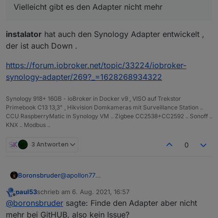
Vielleicht gibt es den Adapter nicht mehr
Von
npm
hab ich das 2.0.7 Update her
und bei dem dort genannten Repo
github.com/instalator/ioBroker.kodi
instalator
hat auch den Synology Adapter entwickelt ,
kommt nur ein 404 - not found :-(
Vielleicht gibt es den Adapter nicht mehr
der ist auch Down .
https://forum.iobroker.net/topic/33224/iobroker-
synology-adapter/269?_=1628268934322
Synology 918+ 16GB - ioBroker in Docker v9 , VISO auf Trekstor
Primebook C13 13,3" , Hikvision Domkameras mit Surveillance Station ..
CCU RaspberryMatic in Synology VM .. Zigbee CC2538+CC2592 .. Sonoff ..
KNX .. Modbus ..
3 Antworten
0
@
apollon77
Boronsbruder
Ich hab auch noch einen:
paul53
schrieb am
6. Aug. 2021, 16:57
zuletzt editiert von
Offline
@
boronsbruder
sagte: Finde den Adapter aber nicht
Finde den Adapter aber nicht mehr bei GitHUB,
mehr bei GitHUB, also kein Issue?