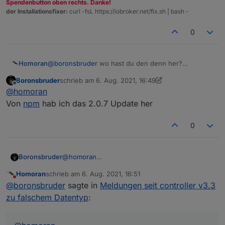
Spendenbutton oben rechts. Danke!
der Installationsfixer:
curl -fsL https://iobroker.net/fix.sh | bash -
0
Homoran
@
boronsbruder
wo hast du den denn her?
in der offiziellen Adapterliste finde ich ihn auch nicht
Boronsbruder
schrieb am
6. Aug. 2021, 16:49
zuletzt editiert von Boronsbruder
8. Juni 2021, 18:50
Offline
@
homoran
Von
npm
hab ich das 2.0.7 Update her
0
Boronsbruder
@
homoran
Von
npm
hab ich das 2.0.7 Update her
Homoran
schrieb am
6. Aug. 2021, 16:51
zuletzt editiert von
Nicht stören
@
boronsbruder
sagte in
Meldungen seit controller v3.3
zu falschem Datentyp
: