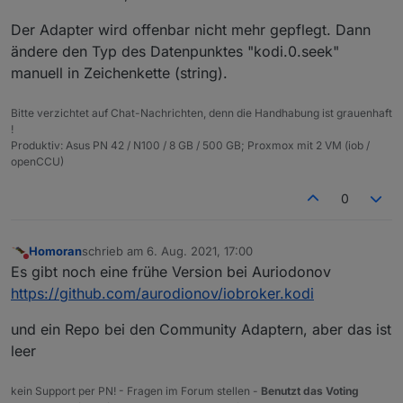
also kein Issue?
Grüße
Der Adapter wird offenbar nicht mehr gepflegt. Dann
ändere den Typ des Datenpunktes "kodi.0.seek"
manuell in Zeichenkette (string).
Bitte verzichtet auf Chat-Nachrichten, denn die Handhabung ist grauenhaft
!
Produktiv: Asus PN 42 / N100 / 8 GB / 500 GB; Proxmox mit 2 VM (iob /
openCCU)
0
Homoran
schrieb am
6. Aug. 2021, 17:00
zuletzt editiert von
Nicht stören
Es gibt noch eine frühe Version bei Auriodonov
https://github.com/aurodionov/iobroker.kodi
und ein Repo bei den Community Adaptern, aber das ist
leer
kein Support per PN! - Fragen im Forum stellen -
Benutzt das Voting