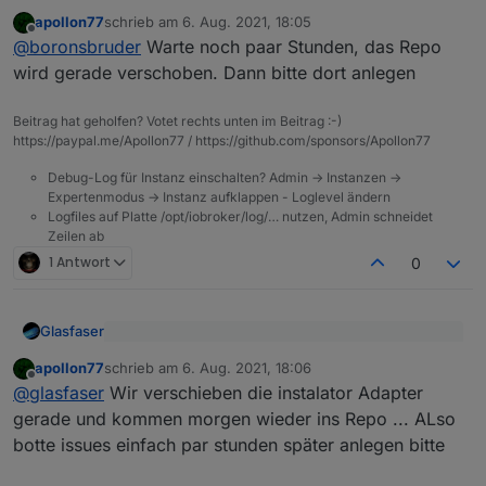
Ich hab auch noch einen:
apollon77
schrieb am
6. Aug. 2021, 18:05
zuletzt editiert von
Offline
@
boronsbruder
Warte noch paar Stunden, das Repo
Finde den Adapter aber nicht mehr bei GitHUB,
wird gerade verschoben. Dann bitte dort anlegen
also kein Issue?
Grüße
Beitrag hat geholfen? Votet rechts unten im Beitrag :-)
https://paypal.me/Apollon77 / https://github.com/sponsors/Apollon77
Debug-Log für Instanz einschalten? Admin -> Instanzen ->
Expertenmodus -> Instanz aufklappen - Loglevel ändern
Logfiles auf Platte /opt/iobroker/log/… nutzen, Admin schneidet
Zeilen ab
1 Antwort
0
Glasfaser
Vielleicht gibt es den Adapter nicht mehr
apollon77
schrieb am
6. Aug. 2021, 18:06
zuletzt editiert von
Offline
@
glasfaser
Wir verschieben die instalator Adapter
instalator
hat auch den Synology Adapter entwickelt
gerade und kommen morgen wieder ins Repo ... ALso
, der ist auch Down .
botte issues einfach par stunden später anlegen bitte
https://forum.iobroker.net/topic/33224/iobroker-
synology-adapter/269?_=1628268934322