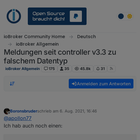
Weiter zum Inhalt
ioBroker Community Home
Deutsch
ioBroker Allgemein
Meldungen seit controller v3.3 zu
falschem Datentyp
ioBroker Allgemein
175
35
45.8k
31
Anmelden zum Antworten
Boronsbruder
schrieb am
6. Aug. 2021, 16:46
zuletzt editiert von
Offline
@
apollon77
Ich hab auch noch einen: