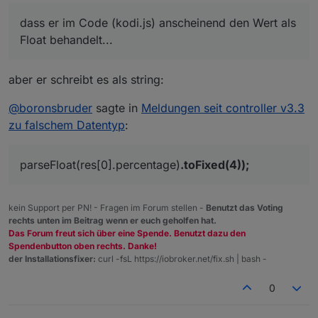
.

dass er im Code (kodi.js) anscheinend den Wert als
.

.

Float behandelt...
function saveState(name, val){

    const k = name.split('.');

aber er schreibt es als string:
    if(k.length === 1){

        k.unshift('main');

@
boronsbruder
sagte in
Meldungen seit controller v3.3
    }

zu falschem Datentyp
:
    if (!states[k[0]][k[1]]){

        adapter.log.error('saveState Obj
    } else {

parseFloat(res[0].percentage)
.toFixed(4));
        if (val === undefined){

            if (states[k[0]][k[1]].type =
                val = '';

kein Support per PN! - Fragen im Forum stellen -
Benutzt das Voting
            } else if (states[k[0]][k[1]]
rechts unten im Beitrag wenn er euch geholfen hat.
                val = 0;

Das Forum freut sich über eine Spende. Benutzt dazu den
            } else if (states[k[0]][k[1]]
Spendenbutton oben rechts. Danke!
                val = false;

der Installationsfixer:
curl -fsL https://iobroker.net/fix.sh | bash -
            }

        }

0
        states[k[0]][k[1]].val = val;

    }
