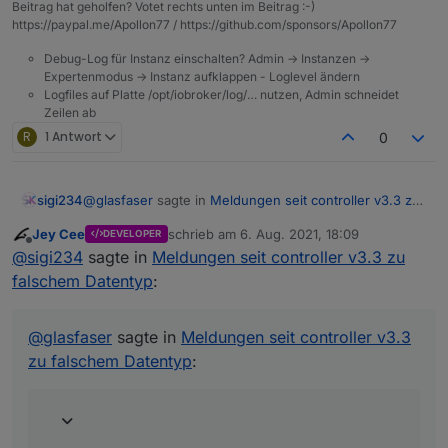
Beitrag hat geholfen? Votet rechts unten im Beitrag :-)
https://paypal.me/Apollon77 / https://github.com/sponsors/Apollon77
Debug-Log für Instanz einschalten? Admin -> Instanzen ->
Expertenmodus -> Instanz aufklappen - Loglevel ändern
Logfiles auf Platte /opt/iobroker/log/… nutzen, Admin schneidet
Zeilen ab
R
1 Antwort
0
@
glasfaser
sagte in
Meldungen seit controller v3.3 zu
sigi234
falschem Datentyp
:
Jey Cee
schrieb am
6. Aug. 2021, 18:09
DEVELOPER
zuletzt editiert von
Offline
instalator hat auch den Synology Adapter
@
sigi234
sagte in
Meldungen seit controller v3.3 zu
entwickelt , der ist auch Down .
falschem Datentyp
:
Ja, er hat ALLE seine Adapter gelöscht, warum auch
immer. Soweit ich weis ist das in Abklärung.
@
glasfaser
sagte in
Meldungen seit controller v3.3
zu falschem Datentyp
: