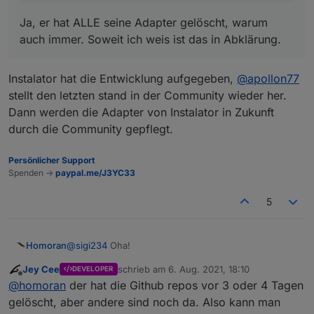
Ja, er hat ALLE seine Adapter gelöscht, warum
auch immer. Soweit ich weis ist das in Abklärung.
Instalator hat die Entwicklung aufgegeben,
@
apollon77
stellt den letzten stand in der Community wieder her.
Dann werden die Adapter von Instalator in Zukunft
durch die Community gepflegt.
Persönlicher Support
Spenden ->
paypal.me/J3YC33
5
@
sigi234
Oha!
Homoran
Jey Cee
schrieb am
6. Aug. 2021, 18:10
DEVELOPER
im Forum war er vor 2 1/2 Jahren das letzte mal.
zuletzt editiert von
Offline
@
homoran
der hat die Github repos vor 3 oder 4 Tagen
Hoffentlich alles gut
gelöscht, aber andere sind noch da. Also kann man