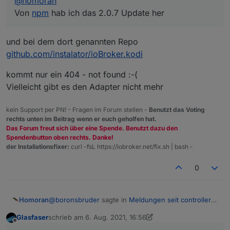
@
homoran
Von
npm
hab ich das 2.0.7 Update her
und bei dem dort genannten Repo
github.com/instalator/ioBroker.kodi
kommt nur ein 404 - not found :-(
Vielleicht gibt es den Adapter nicht mehr
kein Support per PN! - Fragen im Forum stellen -
Benutzt das Voting
rechts unten im Beitrag wenn er euch geholfen hat.
Das Forum freut sich über eine Spende. Benutzt dazu den
Spendenbutton oben rechts. Danke!
der Installationsfixer:
curl -fsL https://iobroker.net/fix.sh | bash -
0
@
boronsbruder
sagte in
Meldungen seit controller
Homoran
v3.3 zu falschem Datentyp
:
Glasfaser
schrieb am
6. Aug. 2021, 16:56
zuletzt editiert von Glasfaser
8. Juni 2021, 18:56
Offline
@
homoran