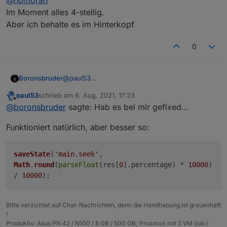
Im Moment alles 4-stellig.
Aber ich behalte es im Hinterkopf
nicht wundern, wenn dann auf einmal seeeeehr
lange Werte (viele Nullen oder Neunen nach dem
Komma) dabei rauskommen
0
@
paul53
Boronsbruder
Danke!
paul53
schrieb am
6. Aug. 2021, 17:23
Hab es bei mir gefixed...
zuletzt editiert von
Offline
@
boronsbruder
sagte: Hab es bei mir gefixed...
Funktioniert natürlich, aber besser so:
Kodi.js (Zeile 494)
saveState
(
'main.seek'
,
Bitte nicht schlagen
Math
.
round
(
parseFloat
(res[
0
].
percentage
) *
10000
)
/
10000
);
Bitte verzichtet auf Chat-Nachrichten, denn die Handhabung ist grauenhaft
!
Produktiv: Asus PN 42 / N100 / 8 GB / 500 GB; Proxmox mit 2 VM (iob /