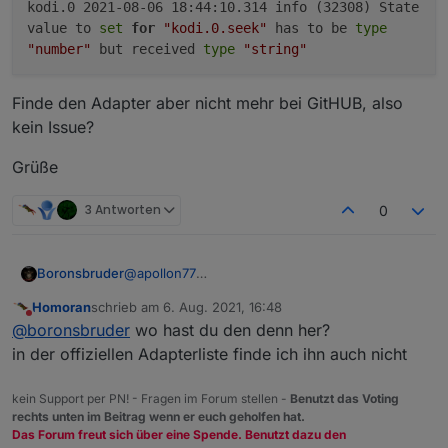
kodi.0 2021-08-06 18:44:10.314 info (32308) State
value to
set
for
"kodi.0.seek"
has to be
type
"number"
but received
type
"string"
Finde den Adapter aber nicht mehr bei GitHUB, also
kein Issue?
Grüße
3 Antworten
0
@
apollon77
Boronsbruder
Ich hab auch noch einen:
Homoran
schrieb am
6. Aug. 2021, 16:48
zuletzt editiert von
Nicht stören
@
boronsbruder
wo hast du den denn her?
Finde den Adapter aber nicht mehr bei GitHUB,
in der offiziellen Adapterliste finde ich ihn auch nicht
also kein Issue?
Grüße
kein Support per PN! - Fragen im Forum stellen -
Benutzt das Voting
rechts unten im Beitrag wenn er euch geholfen hat.
Das Forum freut sich über eine Spende. Benutzt dazu den