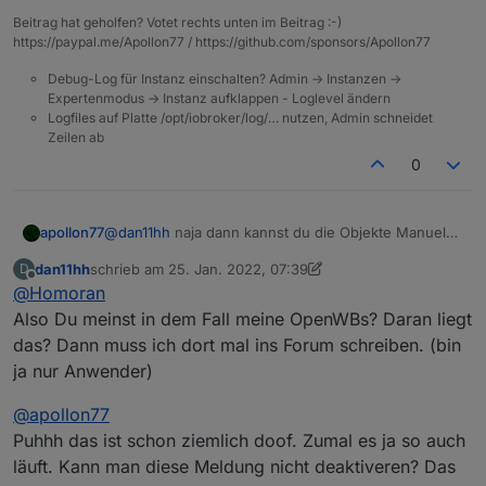
Beitrag hat geholfen? Votet rechts unten im Beitrag :-)
https://paypal.me/Apollon77 / https://github.com/sponsors/Apollon77
Debug-Log für Instanz einschalten? Admin -> Instanzen ->
Expertenmodus -> Instanz aufklappen - Loglevel ändern
Logfiles auf Platte /opt/iobroker/log/… nutzen, Admin schneidet
(Sorry für die vllt naive Frage.)
Zeilen ab
0
apollon77
@
dan11hh
naja dann kannst du die Objekte Manuel
abändern wenn du sie nicht löschen kannst. Aber ja
dan11hh
schrieb am
25. Jan. 2022, 07:39
D
die lovelace Settings müsstest du nochmal tun.
zuletzt editiert von dan11hh
Offline
@
Homoran
Also Du meinst in dem Fall meine OpenWBs? Daran liegt
das? Dann muss ich dort mal ins Forum schreiben. (bin
ja nur Anwender)
@
apollon77
Puhhh das ist schon ziemlich doof. Zumal es ja so auch
läuft. Kann man diese Meldung nicht deaktiveren? Das