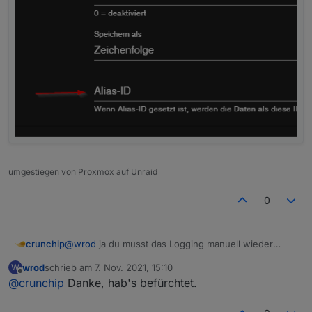
umgestiegen von Proxmox auf Unraid
0
crunchip
@
wrod
ja du musst das Logging manuell wieder
aktivieren, wenn du einen DP löscht, es bleibt alles
wrod
schrieb am
7. Nov. 2021, 15:10
W
beim alten und wird dnach auch wieder korrekt
zuletzt editiert von
Offline
@
crunchip
Danke, hab's befürchtet.
weiter geschrieben,
ausser:
du hast nicht den original DP genommen und einen