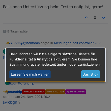
Falls noch Unterstützung beim Testen nötig ist, gerne!
0
13 Tagen später
@
homoran
sagte in
Meldungen seit controller v3.3
crunchip
zu falschem Datentyp
:
lkbgn
schrieb am
24. Nov. 2021, 16:55
L
zuletzt editiert von
Hallo! Könnten wir bitte einige zusätzliche Dienste für
Offline
@
crunchip
aber das mit dem Löschen stammt nicht von mir
Funktionalität & Analytics
aktivieren? Sie können Ihre
Zustimmung später jederzeit ändern oder zurückziehen.
0
wenn man es genau nimmt, dooooch
Lassen Sie mich wählen
Das ist ok
lkbgn
@
crunchip
L
crunchip
FORUM TESTING
MOST ACTIVE
DEVELOPER
Offline
schrieb am
24. Nov. 2021, 19:21
zuletzt editiert von
@
lkbgn
?