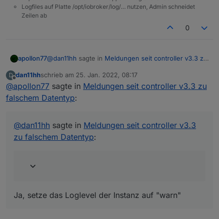
Logfiles auf Platte /opt/iobroker/log/… nutzen, Admin schneidet
Zeilen ab
0
@
dan11hh
sagte in
Meldungen seit controller v3.3 zu
apollon77
falschem Datentyp
:
dan11hh
schrieb am
25. Jan. 2022, 08:17
D
zuletzt editiert von
Offline
@
apollon77
sagte in
Kann man diese Meldung nicht deaktiveren?
Meldungen seit controller v3.3 zu
falschem Datentyp
:
Ja, setze das Loglevel der Instanz auf "warn"
@
dan11hh
sagte in
Meldungen seit controller v3.3
zu falschem Datentyp
:
Ja, setze das Loglevel der Instanz auf "warn"