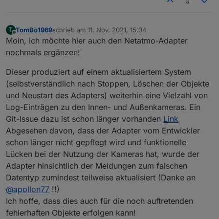
0
Alias vergeben, dann muss du das auch wieder so
eintragen.
TomBo1969
schrieb am
11. Nov. 2021, 15:04
T
zuletzt editiert von
Offline
Moin, ich möchte hier auch den Netatmo-Adapter
nochmals ergänzen!
Dieser produziert auf einem aktualisiertem System
(selbstverständlich nach Stoppen, Löschen der Objekte
und Neustart des Adapters) weiterhin eine Vielzahl von
Log-Einträgen zu den Innen- und Außenkameras. Ein
Git-Issue dazu ist schon länger vorhanden
Link
Abgesehen davon, dass der Adapter vom Entwickler
schon länger nicht gepflegt wird und funktionelle
Lücken bei der Nutzung der Kameras hat, wurde der
Adapter hinsichtlich der Meldungen zum falschen
Datentyp zumindest teilweise aktualisiert (Danke an
@
apollon77
!!)
Ich hoffe, dass dies auch für die noch auftretenden
fehlerhaften Objekte erfolgen kann!