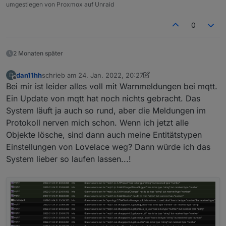
umgestiegen von Proxmox auf Unraid
0
2 Monaten später
dan11hh
schrieb am
24. Jan. 2022, 20:27
D
zuletzt editiert von dan11hh
Offline
Bei mir ist leider alles voll mit Warnmeldungen bei mqtt.
Ein Update von mqtt hat noch nichts gebracht. Das
System läuft ja auch so rund, aber die Meldungen im
Protokoll nerven mich schon. Wenn ich jetzt alle
Objekte lösche, sind dann auch meine Entitätstypen
Einstellungen von Lovelace weg? Dann würde ich das
System lieber so laufen lassen...!