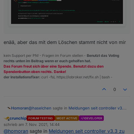
enää, aber das mit dem Löschen stammt nicht von mir
kein Support per PN! - Fragen im Forum stellen -
Benutzt das Voting
rechts unten im Beitrag wenn er euch geholfen hat.
Das Forum freut sich über eine Spende. Benutzt dazu den
Spendenbutton oben rechts. Danke!
der Installationsfixer:
curl -fsL https://iobroker.net/fix.sh | bash -
0
@
haselchen
sagte in
Meldungen seit controller v3.3
Homoran
zu falschem Datentyp
:
crunchip
FORUM TESTING
MOST ACTIVE
DEVELOPER
Offline
@
homoran
schrieb am
7. Nov. 2021, 14:44
zuletzt editiert von
@
homoran
sagte in
Meldungen seit controller v3.3 zu