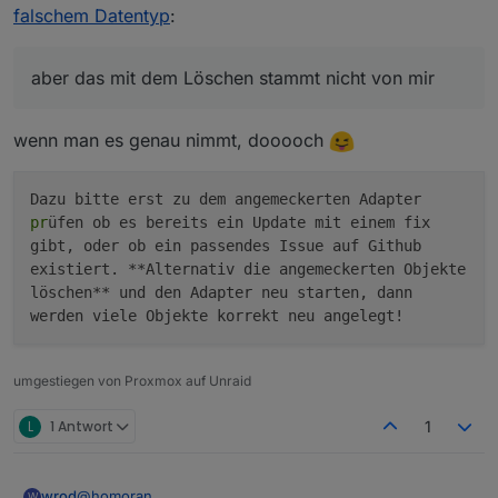
enää, aber das mit dem Löschen stammt nicht von
Gibt es einen homoran Bruder ?
falschem Datentyp
:
mir
aber das mit dem Löschen stammt nicht von mir
wenn man es genau nimmt, dooooch
Dazu bitte erst zu dem angemeckerten Adapter
pr
üfen ob es bereits ein Update mit einem fix
gibt, oder ob ein passendes Issue auf Github
existiert. **Alternativ die angemeckerten Objekte
löschen** und den Adapter neu starten, dann
werden viele Objekte korrekt neu angelegt!
umgestiegen von Proxmox auf Unraid
L
1 Antwort
1
wrod
@
homoran
W