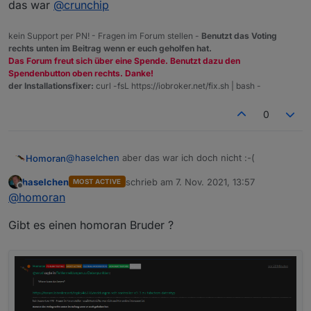
das war
@
crunchip
gen-zu-datenpunkten
kein Support per PN! - Fragen im Forum stellen -
Benutzt das Voting
rechts unten im Beitrag wenn er euch geholfen hat.
Das Forum freut sich über eine Spende. Benutzt dazu den
Spendenbutton oben rechts. Danke!
der Installationsfixer:
curl -fsL https://iobroker.net/fix.sh | bash -
0
@
haselchen
aber das war ich doch nicht :-(
Homoran
haselchen
schrieb am
7. Nov. 2021, 13:57
MOST ACTIVE
das war
@
crunchip
zuletzt editiert von
Offline
@
homoran
Gibt es einen homoran Bruder ?