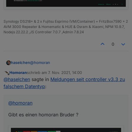
Synology DS218+ & 2 x Fujitsu Esprimo (VM/Container) + FritzBox7590 + 2
AVM 3000 Repeater & Homematic & HUE & Osram & Xiaomi, NPM 10.9.7,
Nodejs 22.22.2 ,JS Controller 7.0.7 ,Admin 7.8.24
0
@
homoran
haselchen
Homoran
schrieb am
7. Nov. 2021, 14:00
Gibt es einen homoran Bruder ?
zuletzt editiert von
Offline
@
haselchen
sagte in
Meldungen seit controller v3.3 zu
falschem Datentyp
:
@
homoran
Gibt es einen homoran Bruder ?