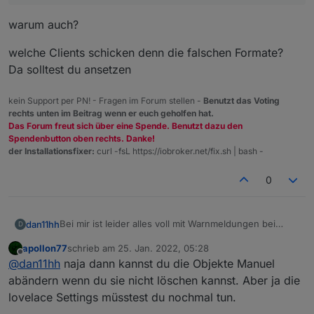
warum auch?
welche Clients schicken denn die falschen Formate?
(Sorry für die vllt naive Frage.)
Da solltest du ansetzen
kein Support per PN! - Fragen im Forum stellen -
Benutzt das Voting
rechts unten im Beitrag wenn er euch geholfen hat.
Das Forum freut sich über eine Spende. Benutzt dazu den
Spendenbutton oben rechts. Danke!
der Installationsfixer:
curl -fsL https://iobroker.net/fix.sh | bash -
0
Bei mir ist leider alles voll mit Warnmeldungen bei
dan11hh
D
mqtt. Ein Update von mqtt hat noch nichts gebracht.
apollon77
schrieb am
25. Jan. 2022, 05:28
Das System läuft ja auch so rund, aber die Meldungen
zuletzt editiert von
Offline
@
dan11hh
naja dann kannst du die Objekte Manuel
im Protokoll nerven mich schon. Wenn ich jetzt alle
Objekte lösche, sind dann auch meine Entitätstypen
abändern wenn du sie nicht löschen kannst. Aber ja die
Einstellungen von Lovelace weg? Dann würde ich das
lovelace Settings müsstest du nochmal tun.
System lieber so laufen lassen...!