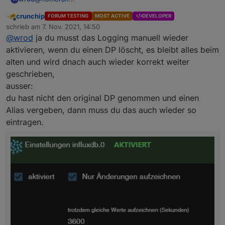
(Wiegesagt: Anfänger)
crunchip
FORUM TESTING
MOST ACTIVE
DEVELOPER
Rechts neben den Objekten habe ich (über die
Offline
schrieb am
7. Nov. 2021, 14:50
Einstellungen) angegeben, dass die geloggt werden
zuletzt editiert von
@
wrod
ja du musst das Logging manuell wieder
sollen. Wenn ich nun die Objekte lösche und neu
anlegen lassen, dann muss ich alle influxdb-
aktivieren, wenn du einen DP löscht, es bleibt alles beim
Einstellungen neu einrichten? Oder wird das woanders
alten und wird dnach auch wieder korrekt weiter
gespeichert, und automatisch wieder hergestellt?
geschrieben,
ausser:
du hast nicht den original DP genommen und einen
Alias vergeben, dann muss du das auch wieder so
eintragen.