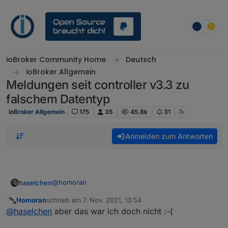
Weiter zum Inhalt
ioBroker Community Home
Deutsch
ioBroker Allgemein
Meldungen seit controller v3.3 zu
falschem Datentyp
ioBroker Allgemein
175
35
45.8k
31
Anmelden zum Antworten
@
homoran
haselchen
Homoran
schrieb am
7. Nov. 2021, 13:54
Antwort von
@
wrod
auf deinen Link .....
zuletzt editiert von
Offline
@
haselchen
aber das war ich doch nicht :-(
https://forum.iobroker.net/topic/49151/fehlermeldun