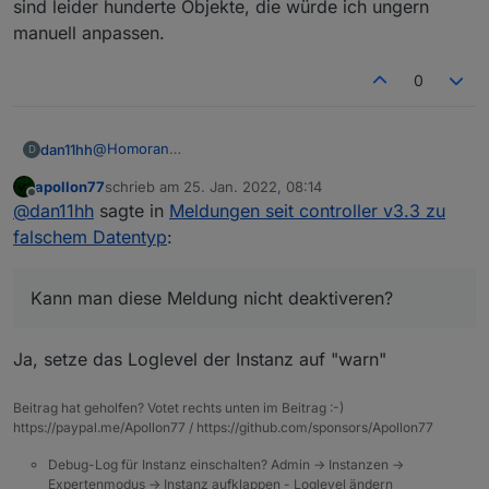
sind leider hunderte Objekte, die würde ich ungern
manuell anpassen.
0
@
Homoran
dan11hh
D
Also Du meinst in dem Fall meine OpenWBs? Daran
apollon77
schrieb am
25. Jan. 2022, 08:14
liegt das? Dann muss ich dort mal ins Forum
@
apollon77
zuletzt editiert von
Offline
@
dan11hh
sagte in
Meldungen seit controller v3.3 zu
schreiben. (bin ja nur Anwender)
Puhhh das ist schon ziemlich doof. Zumal es ja so
auch läuft. Kann man diese Meldung nicht
falschem Datentyp
:
deaktiveren? Das sind leider hunderte Objekte, die
würde ich ungern manuell anpassen.
Kann man diese Meldung nicht deaktiveren?
Ja, setze das Loglevel der Instanz auf "warn"
Beitrag hat geholfen? Votet rechts unten im Beitrag :-)
https://paypal.me/Apollon77 / https://github.com/sponsors/Apollon77
Debug-Log für Instanz einschalten? Admin -> Instanzen ->
Expertenmodus -> Instanz aufklappen - Loglevel ändern