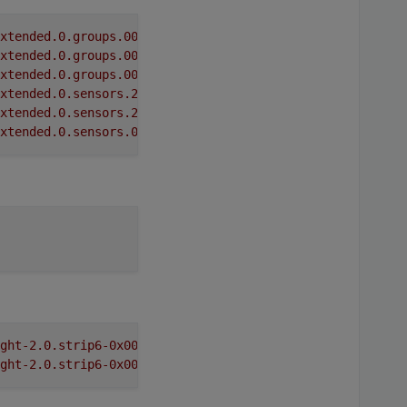
xtended.0.groups.000-all_lights.lightlevel.state.lightle
xtended.0.groups.000-all_lights.lightlevel.state.lightle
xtended.0.groups.000-all_lights.lightlevel.state.lightle
xtended.0.sensors.240-hue_ambient_light_sensor_8.state.l
xtended.0.sensors.218-hue_outdoor_light_sensor_1.state.l
xtended.0.sensors.094-hue_outdoor_ambient_light_sensor.
ght-2.0.strip6-0x0000000013f28456.control.ct"
 has to be 
ght-2.0.strip6-0x0000000013f28456.control.active_bright"