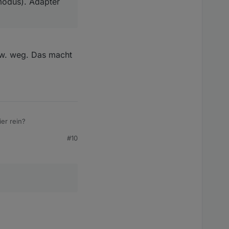
modus). Adapter
usw. weg. Das macht
er rein?
#10