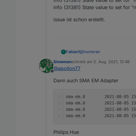
Dazu bitte erst zu dem ang
info (31381) State value to set for 
Issue auf Github existiert.
Objekte korrekt neu angele
Wenn nicht, bitte hier meld
issue ist schon erstellt.
@
homoran
Fabian1
F
Slowman
schrieb am
5. Aug. 2021, 13:46
Nuki
zuletzt editiert von
@
apollon77
Offline
info (31381) State value to se
Dann auch SMA EM Adapter
info (31381) State value to se
issue ist schon erstellt.
Philips Hue