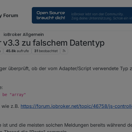
y Forum
ioBroker Allgemein
r v3.3 zu falschem Datentyp
n
45.8k
aufrufe
31
beobachtet
li 2021, 17:29
enger überprüft, ob der vom Adapter/Script verwendete Typ
e:
 be "array"
, wie z.B.
https://forum.iobroker.net/topic/46758/js-controll
ble ist und die meisten solchen Meldungen bereits während d