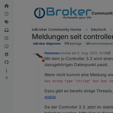
Weiter zum Inhalt
Communit
ioBroker Community Home
Deutsch
Meldungen seit controlle
ioBroker Allgemein
175
beiträge
35
kommentatore
Homoran
schrieb am
5. Aug. 2021, 13:09
zuletzt editiert von apollon77
8. Ju
Mit dem js-Controller 3.3 wird str
Nicht stören
dazugehörigen Datenpunkt passt.
Wenn nicht kommt eine Meldung wi
has wrong type "string" but has to
Dazu gibt es bereits einige Threads
stable
Da der Controller 3.3. jetzt im sta