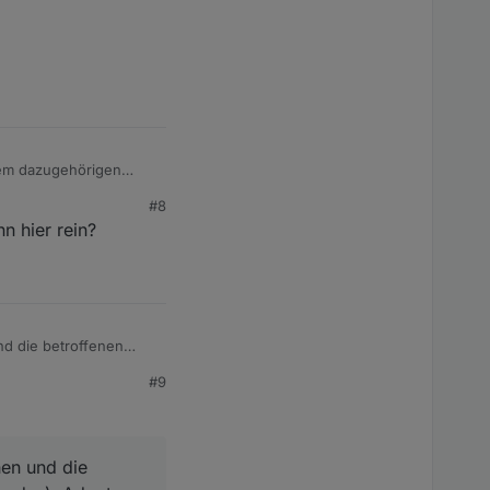
dem dazugehörigen
#8
n hier rein?
3-jetzt-im-stable
 Beta-Tests behoben
 oder ob ein passendes
nd die betroffenen
ten, dann werden viele
eu starten und schauen
#9
hen und die