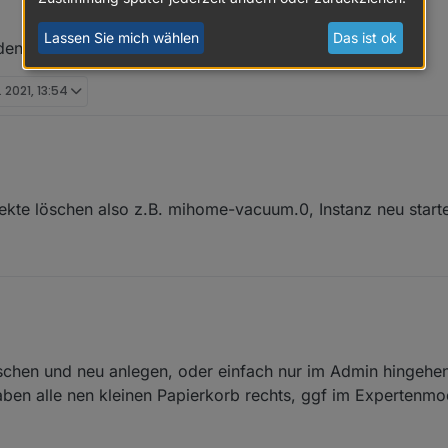
Lassen Sie mich wählen
Das ist ok
den?
. 2021, 13:54
eu einbinden?
ekte löschen also z.B. mihome-vacuum.0, Instanz neu start
eu einbinden?
schen und neu anlegen, oder einfach nur im Admin hingehe
aben alle nen kleinen Papierkorb rechts, ggf im Expertenmo