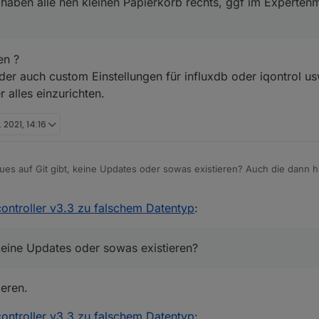
 haben alle nen kleinen Papierkorb rechts, ggf im Experten
en ?
der auch custom Einstellungen für influxdb oder iqontrol 
 alles einzurichten.
 2021, 14:16
s auf Git gibt, keine Updates oder sowas existieren? Auch die dann hi
ontroller v3.3 zu falschem Datentyp
:
keine Updates oder sowas existieren?
eren.
ontroller v3.3 zu falschem Datentyp
: