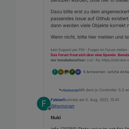
behoben wurden, bitte hier in dies
Dazu bitte erst zu dem angemeckerte
passendes Issue auf Github existier
dann werden viele Objekte korrekt 
Wenn nicht, bitte hier melden und I
kein Support per PN! - Fragen im Forum stellen
Das Forum freut sich über eine Spende. Benut
der Installationsfixer:
curl -fsL https://iobroker.n
F
G
P
W
5 Antworten
Letzte Ant
Mit dem js-Controller 3.3 
Homoran
Datenpunkt passt.
Fabian1
schrieb am
5. Aug. 2021, 13:41
F
Wenn nicht kommt eine Mel
zuletzt editiert von
@
homoran
has wrong type "strin
Offline
Dazu gibt es bereits einige
Nuki
Da der Controller 3.3. jet
info (31381) State value to set for 
wurden, bitte hier in dies