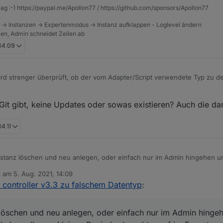
rag :-) https://paypal.me/Apollon77 / https://github.com/sponsors/Apollon77
 -> Instanzen -> Expertenmodus -> Instanz aufklappen - Loglevel ändern
tzen, Admin schneidet Zeilen ab
 14:09
wird strenger überprüft, ob der vom Adapter/Script verwendete Typ zu 
dung wie:
it gibt, keine Updates oder sowas existieren? Auch die dan
g" but has to be "array"
 Threads, wie z.B.
https://forum.iobroker.net/topic/46758/js-controller-3-
14:11
zt im stable ist und die meisten solchen Meldungen bereits während des
em Thread die "Reste" sammeln.
emeckerten Adapter prüfen ob es bereits ein Update mit einem fix gibt,
nstanz löschen und neu anlegen, oder einfach nur im Admin hingehen u
 Alternativ die angemeckerten Objekte löschen und den Adapter neu star
 alle nen kleinen Papierkorb rechts, ggf im Expertenmodus). Adapter n
gt!
en und Issue auf Github eröffnen
b am
5. Aug. 2021, 14:09
 editiert von
 controller v3.3 zu falschem Datentyp
:
löschen und neu anlegen, oder einfach nur im Admin hinge