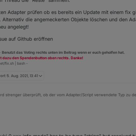
em Thread die "Reste" sammeln.
n Adapter prüfen ob es bereits ein Update mit einem fix gi
t. Alternativ die angemeckerten Objekte löschen und den Ada
neu angelegt!
ssue auf Github eröffnen
 -
Benutzt das Voting rechts unten im Beitrag wenn er euch geholfen hat.
zt dazu den Spendenbutton oben rechts. Danke!
et/fix.sh | bash -
wort
5. Aug. 2021, 13:41
wird strenger überprüft, ob der vom Adapter/Script verwendete Typ zu 
dung wie:
g" but has to be "array"
 Threads, wie z.B.
https://forum.iobroker.net/topic/46758/js-controller-3-
zt im stable ist und die meisten solchen Meldungen bereits während des
"nuki.0.xxx.info.mode" has to be type "string" but received
em Thread die "Reste" sammeln.