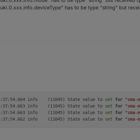
emeckerten Adapter prüfen ob es bereits ein Update mit einem fix gibt,
"nuki.0.xxx.info.deviceType" has to be type "string" but rec
 Alternativ die angemeckerten Objekte löschen und den Adapter neu star
gt!
en und Issue auf Github eröffnen
t for "nuki.0.xxx.info.mode" has to be type "string" but received type "
t for "nuki.0.xxx.info.deviceType" has to be type "string" but received t
sma-em.0	2021-08-05 15:37:54.664	info	(11045) State value to 
set
for
"sma-e
sma-em.0	2021-08-05 15:37:54.663	info	(11045) State value to 
set
for
"sma-e
sma-em.0	2021-08-05 15:37:54.663	info	(11045) State value to 
set
for
"sma-e
sma-em.0	2021-08-05 15:37:54.662	info	(11045) State value to 
set
for
"sma-e