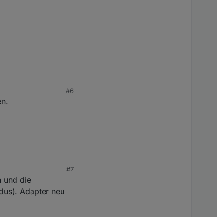
#6
en.
#7
n und die
dus). Adapter neu