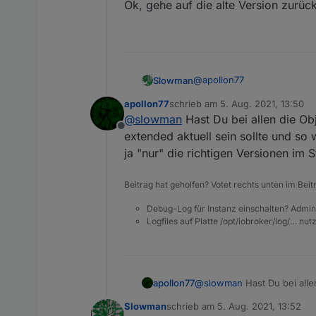
Ok, gehe auf die alte Version zurück
@
apollon77
Slowman
apollon77
schrieb am
5. Aug. 2021, 13:50
Dann auch SMA EM Adapte
zuletzt editiert von
@
slowman
Hast Du bei allen die Ob
Offline
extended aktuell sein sollte und so 
sma-em.0	2021-08-05 
sma-em.0	2021-08-05 
ja "nur" die richtigen Versionen im S
Philips Hue
sma-em.0	2021-08-05 
Beitrag hat geholfen? Votet rechts unten im Beit
hue-extended.0	2021-0
hue-extended.0	2021-0
Debug-Log für Instanz einschalten? Admin
MiHome Vacuum
hue-extended.0	2021-0
Logfiles auf Platte /opt/iobroker/log/… nu
hue-extended.0	2021-0
hue-extended.0	2021-0
Yeelight 2.0
apollon77
@
slowman
Hast Du bei alle
yeelight-2.0	2021-08-
aktuell sein sollte und so w
Slowman
schrieb am
5. Aug. 2021, 13:52
richtigen Versionen im Stab
zuletzt editiert von
Ok, gehe auf die alte Versio