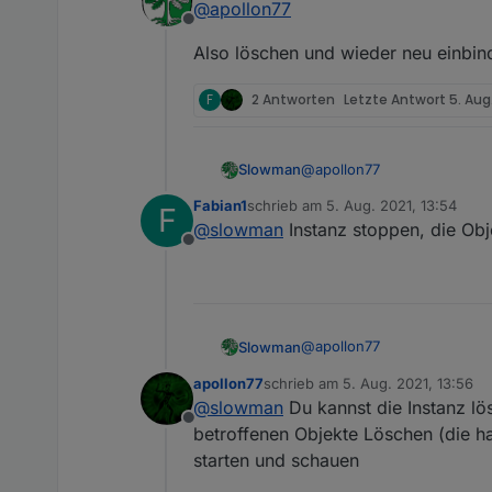
@
apollon77
Offline
Also löschen und wieder neu einbin
F
2 Antworten
Letzte Antwort
5. Aug
@
apollon77
Slowman
Fabian1
schrieb am
5. Aug. 2021, 13:54
F
Also löschen und wieder n
zuletzt editiert von
@
slowman
Instanz stoppen, die Obj
Offline
@
apollon77
Slowman
apollon77
schrieb am
5. Aug. 2021, 13:56
Also löschen und wieder n
zuletzt editiert von
@
slowman
Du kannst die Instanz lö
Offline
betroffenen Objekte Löschen (die h
starten und schauen