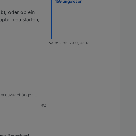
159 ungelesen
bt, oder ob ein
pter neu starten,
25. Jan. 2022, 08:17
dem dazugehörigen
#2
3-jetzt-im-stable
 Beta-Tests behoben
 type "number"