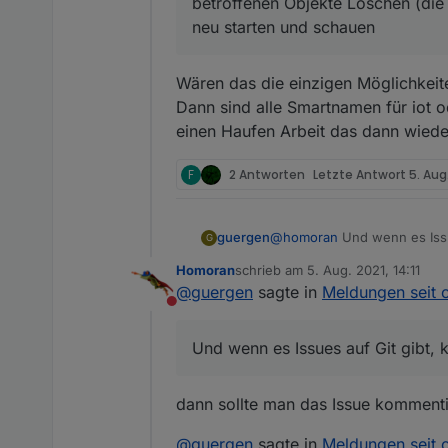
betroffenen Objekte Löschen (die
neu starten und schauen
Wären das die einzigen Möglichkeit
Dann sind alle Smartnamen für iot o
einen Haufen Arbeit das dann wieder
F
2 Antworten
Letzte Antwort
5. Aug.
guergen
@
homoran
Und wenn es Issue
G
Homoran
schrieb am
5. Aug. 2021, 14:11
zuletzt editiert von
@
guergen
sagte in
Meldungen seit c
Nicht stören
Und wenn es Issues auf Git gibt, 
dann sollte man das Issue kommenti
@
guergen
sagte in
Meldungen seit c