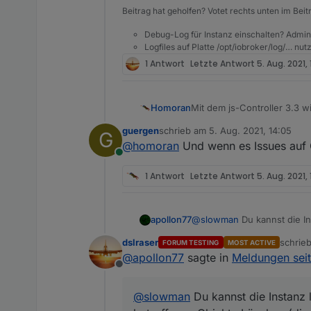
Beitrag hat geholfen? Votet rechts unten im Beit
Debug-Log für Instanz einschalten? Admin
Logfiles auf Platte /opt/iobroker/log/… nu
1 Antwort
Letzte Antwort
5. Aug. 2021,
Mit dem js-Controller 3.3 
Homoran
Datenpunkt passt.
guergen
schrieb am
5. Aug. 2021, 14:05
G
Wenn nicht kommt eine Mel
zuletzt editiert von
@
homoran
Und wenn es Issues auf G
has wrong type "strin
Online
Dazu gibt es bereits einige
1 Antwort
Letzte Antwort
5. Aug. 2021, 
Da der Controller 3.3. jet
wurden, bitte hier in dies
Dazu bitte erst zu dem ang
apollon77
@
slowman
Du kannst die I
Issue auf Github existiert.
Objekte Löschen (die haben
Objekte korrekt neu angele
Wenn nicht, bitte hier meld
dslraser
schrie
FORUM TESTING
MOST ACTIVE
zuletzt
@
apollon77
sagte in
Meldungen seit
Offline
@
slowman
Du kannst die Instanz 