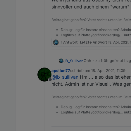
sinnvoller und auch einem "warum" 
Beitrag hat geholfen? Votet rechts unten im Beit
Debug-Log für Instanz einschalten? Admin
Logfiles auf Platte /opt/iobroker/log/… nu
1 Antwort
Letzte Antwort
18. Apr. 2021, 1
Ohh - zu früh gefreut bzg
JB_Sullivan
apollon77
schrieb am
18. Apr. 2021, 11:09
Also so wie ich das sehe
zuletzt editiert von
@
jb_sullivan
Hm ... also das ist eh
Offline
Konkret ist es mir bis jetzt bei 0_userdata und modbus aufgefallen. Dadurch passen natürlic
nicht. Admin ist nur Visuell. Was gen
Verknüpfungen im VIS nic
EDIT: Ich habe es versucht zu eruieren - also die Verknüpfungsfehler im VIS s
Beitrag hat geholfen? Votet rechts unten im Beit
Datenpunkten zu kommen, d
im VIS Editor die entspre
Entweder ein Cache Fehle
Debug-Log für Instanz einschalten? Admin
Datenpunkte im VIS wiede
schließen, das sich die Da
Logfiles auf Platte /opt/iobroker/log/… nu
warum im VIS manche DP`s