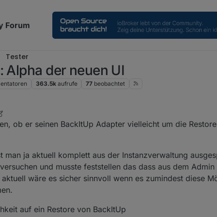
y Forum
Tester
: Alpha der neuen UI
ntatoren
363.5k
aufrufe
77
beobachtet
n, ob er seinen BackItUp Adapter vielleicht um die Restore
t man ja aktuell komplett aus der Instanzverwaltung ausgespe
 versuchen und musste feststellen das dass aus dem Admin
e aktuell wäre es sicher sinnvoll wenn es zumindest diese M
men.
hkeit auf ein Restore von BackItUp