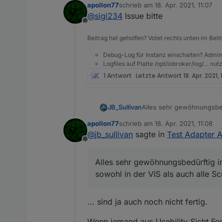
apollon77
schrieb am
18. Apr. 2021, 11:07
Logs (Protokoll) werden nich
zuletzt editiert von
@
sigi234
Issue bitte
Offline
Beitrag hat geholfen? Votet rechts unten im Beit
Debug-Log für Instanz einschalten? Admin
Logfiles auf Platte /opt/iobroker/log/… nu
1 Antwort
Letzte Antwort
18. Apr. 2021,
Alles sehr gewöhnungsbedü
JB_Sullivan
der VIS als auch alle Scri
apollon77
schrieb am
18. Apr. 2021, 11:08
In der Admin Umstellung st
zuletzt editiert von
@
jb_sullivan
sagte in
Test Adapter A
Offline
Alles sehr gewöhnungsbedürftig in 
sowohl in der VIS als auch alle Sc
... sind ja auch noch nicht fertig.
Wenn jemand aus Usebility Sicht Fee