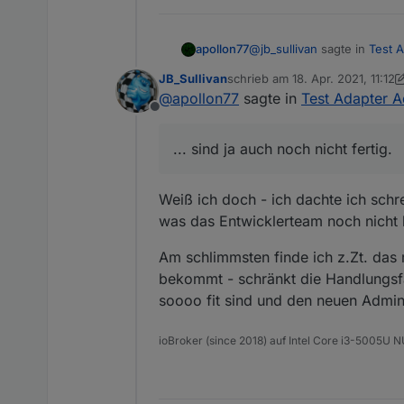
host.ioBroker		2021-04
host.ioBroker Cannot ins
host.ioBroker		2021-04
@
jb_sullivan
sagte in
Test A
apollon77
JB_Sullivan
schrieb am
18. Apr. 2021, 11:12
zuletzt editiert von JB_Sullivan
@
apollon77
sagte in
Test Adapter A
Alles sehr gewöhnungsbed
Offline
in der VIS als auch alle 
... sind ja auch noch nicht fe
... sind ja auch noch nicht fertig.
Wenn jemand aus Usebility S
und auch einem "warum" :-
Weiß ich doch - ich dachte ich schrei
was das Entwicklerteam noch nicht 
Am schlimmsten finde ich z.Zt. das 
bekommt - schränkt die Handlungsfä
soooo fit sind und den neuen Admin
ioBroker (since 2018) auf Intel Core i3-5005U