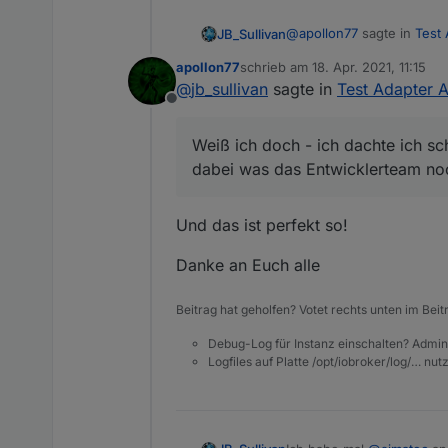
@
apollon77
sagte in
Test 
JB_Sullivan
apollon77
schrieb am
18. Apr. 2021, 11:15
zuletzt editiert von
@
jb_sullivan
sagte in
Test Adapter A
... sind ja auch noch nic
Offline
Weiß ich doch - ich dachte
Weiß ich doch - ich dachte ich schr
das Entwicklerteam noch n
dabei was das Entwicklerteam noc
Am schlimmsten finde ich 
bekommt - schränkt die Ha
sind und den neuen Admin
Und das ist perfekt so!
Danke an Euch alle
Beitrag hat geholfen? Votet rechts unten im Beit
Debug-Log für Instanz einschalten? Admin
Logfiles auf Platte /opt/iobroker/log/… nu