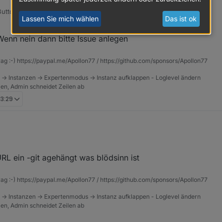
Button kein Button mehr:
Lassen Sie mich wählen
Das ist ok
enn nein dann bitte Issue anlegen
rag :-) https://paypal.me/Apollon77 / https://github.com/sponsors/Apollon77
 -> Instanzen -> Expertenmodus -> Instanz aufklappen - Loglevel ändern
tzen, Admin schneidet Zeilen ab
13:29
er mehr installieren den ich direkt von Git hole.
pter:
ithub.com/klein0r/ioBroker.birthdays.git auto --host ioBr
URL ein -git agehängt was blödsinn ist
ol macht den gleichen Fehler.
.birthdays#759986a72282432704fce10d35049c0c9c726171

rag :-) https://paypal.me/Apollon77 / https://github.com/sponsors/Apollon77
04-18 11:50:26.899	info	iobroker exit 25

-18 11:50:25.874	error	iobroker host.ioBroker Cannot 
 -> Instanzen -> Expertenmodus -> Instanz aufklappen - Loglevel ändern
-18 11:49:02.026	info	iobroker npm install xXBJXx/ioBr
tzen, Admin schneidet Zeilen ab
oker.birthdays#759986a72282432704fce10d35049c0c9c726171 
4-18 11:49:02.021	info	iobroker NPM version: 6.1