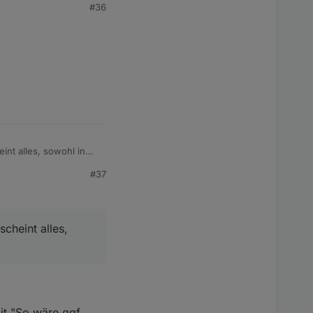
#36
int alles, sowohl in
#37
ckler Team !!!!
cheint alles,
it "So wäre ggf