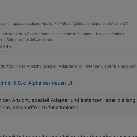
t angezeigt. Bei Euch auch so?
rag :-) https://paypal.me/Apollon77 / https://github.com/sponsors/Apollon77
 -> Instanzen -> Expertenmodus -> Instanz aufklappen - Loglevel ändern
tzen, Admin schneidet Zeilen ab
 13:34
rftig in der Ansicht, speziell Adapter und Instanzen, aber bis lang sche
pte, einwandfrei zu funktionieren.
eckt bestimmt ein Sack voll Arbeit drin - vielen Dank dafür an das Entwi
dmin 5.0.x: Alpha der neuen UI
:
der Ansicht, speziell Adapter und Instanzen, aber bis lang s
ripte, einwandfrei zu funktionieren.
dback hat dann bitte auch teilen, aber dann idealerweise m