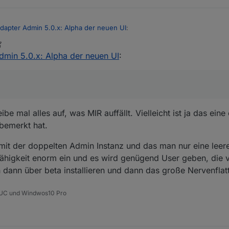
-18 11:49:01.431	info	iobroker install xXBJXx/ioBrok
tall klein0r/ioBroker.birthdays#759986a72282432704fce10d3
-18 11:48:58.964	info	iobroker url https://github.co
dapter Admin 5.0.x: Alpha der neuen UI
:
dmin 5.0.x: Alpha der neuen UI
:
ürftig in der Ansicht, speziell Adapter und Instanzen, aber bis lang sch
Scripte, einwandfrei zu funktionieren.
rtig.
icht Feedback hat dann bitte auch teilen, aber dann idealerweise mit "
)
be mal alles auf, was MIR auffällt. Vielleicht ist ja das ein
bemerkt hat.
mit der doppelten Admin Instanz und das man nur eine leer
higkeit enorm ein und es wird genügend User geben, die vie
 dann über beta installieren und dann das große Nervenfla
 NUC und Windwos10 Pro