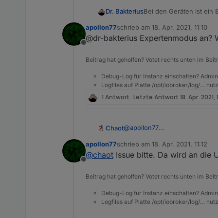
Bei den Geräten ist ein 
Dr. Bakterius
apollon77
schrieb am
18. Apr. 2021, 11:10
zuletzt editiert von
@dr-bakterius Expertenmodus an? W
Offline
Absicht oder Fehler?
Beitrag hat geholfen? Votet rechts unten im Beit
Debug-Log für Instanz einschalten? Admin
Logfiles auf Platte /opt/iobroker/log/… nu
1 Antwort
Letzte Antwort
18. Apr. 2021, 
@
apollon77
Chaot
Ich kann scheinbar keinen Adapt
apollon77
schrieb am
18. Apr. 2021, 11:12
Versucht mit dem Birthday Ada
$ iobroker url https://g
zuletzt editiert von
@
chaot
Issue bitte. Da wird an die 
Offline
Der ioBroker.fully-tablet-contr
install klein0r/ioBroker
Beitrag hat geholfen? Votet rechts unten im Beit
host.ioBroker		2021-
NPM version: 6.14.12

host.ioBroker		2021-04
Debug-Log für Instanz einschalten? Admin
host.ioBroker		2021-04
Logfiles auf Platte /opt/iobroker/log/… nu
npm install klein0r/ioBr
host.ioBroker		2021-0