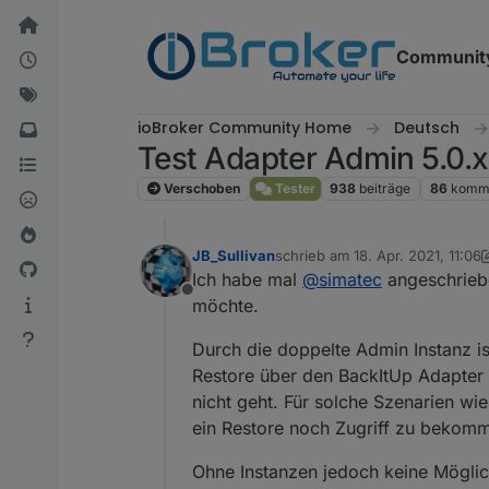
Weiter zum Inhalt
Communit
ioBroker Community Home
Deutsch
Test Adapter Admin 5.0.x
Verschoben
Tester
938
beiträge
86
komme
JB_Sullivan
schrieb am
18. Apr. 2021, 11:06
zuletzt editiert von JB_Sullivan
Ich habe mal
@
simatec
angeschriebe
Offline
möchte.
Durch die doppelte Admin Instanz is
Restore über den BackItUp Adapter
nicht geht. Für solche Szenarien wi
ein Restore noch Zugriff zu bekom
Ohne Instanzen jedoch keine Möglic