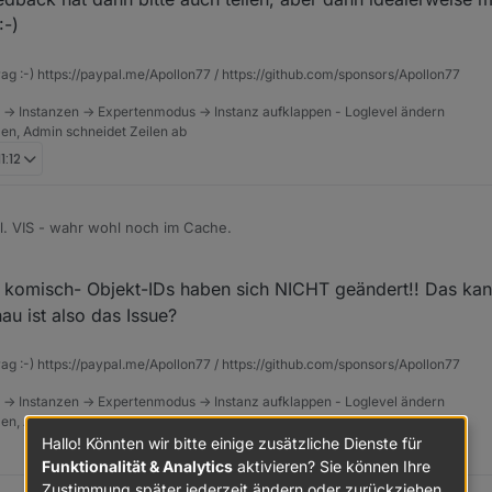
:-)
rag :-) https://paypal.me/Apollon77 / https://github.com/sponsors/Apollon77
 -> Instanzen -> Expertenmodus -> Instanz aufklappen - Loglevel ändern
tzen, Admin schneidet Zeilen ab
1:12
l. VIS - wahr wohl noch im Cache.
, haben viele Objektbäume eine neue Struktur bekommen.
er komisch- Objekt-IDs haben sich NICHT geändert!! Das ka
h die ganzen DP
au ist also das Issue?
ht mehr - das ist Mega Uncool ;(
cheinen in erster Linie von Bindings und
rag :-) https://paypal.me/Apollon77 / https://github.com/sponsors/Apollon77
ie über ein Script erstellt sind. Genau nachvollziehen konnte ich es n
chende Seite oder auch im Script Editor das entsprechende Script geöffn
r oder unter dem neuen Admin muss man erst einmal die Scripte und VI
 -> Instanzen -> Expertenmodus -> Instanz aufklappen - Loglevel ändern
r OK.
tenpunkte aktualisieren - ehrlich gesagt, kann ich es im Moment nicht w
tzen, Admin schneidet Zeilen ab
 erst beim zweiten mal angezeigt werden.
Hallo! Könnten wir bitte einige zusätzliche Dienste für
Funktionalität & Analytics
aktivieren? Sie können Ihre
Zustimmung später jederzeit ändern oder zurückziehen.