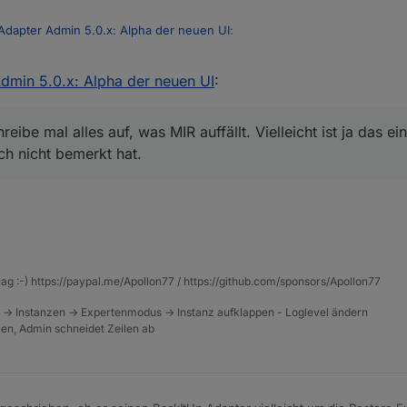
Adapter Admin 5.0.x: Alpha der neuen UI
:
dmin 5.0.x: Alpha der neuen UI
:
ht fertig.
 ich schreibe mal alles auf, was MIR auffällt. Vielleicht ist ja das eine 
eibe mal alles auf, was MIR auffällt. Vielleicht ist ja das e
icht bemerkt hat.
h nicht bemerkt hat.
z.Zt. das mit der doppelten Admin Instanz und das man nur eine leere S
ndlungsfähigkeit enorm ein und es wird genügend User geben, die viell
 dann über beta installieren und dann das große Nervenflattern bekom
rag :-) https://paypal.me/Apollon77 / https://github.com/sponsors/Apollon77
 -> Instanzen -> Expertenmodus -> Instanz aufklappen - Loglevel ändern
tzen, Admin schneidet Zeilen ab