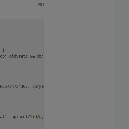
#91
 {
obj.oldState && obj.oldState.val, ackOld: obj.oldState &
665724734367, compareWith: -18});
al).replace(/%
id
/g, obj.id).replace(/%name/g, obj.common
;            