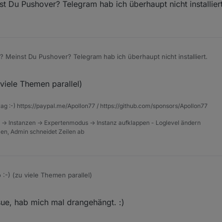
Du Pushover? Telegram hab ich überhaupt nicht installiert
 Hello

665727500241 = "Hello".replace(/%s/g, obj.state.val)
665727500241, {text: subActionVar1665727500241})
er.0", "send", {

bActionVar1665727500241,

er".replace(/%s/g, obj.state.val).replace(/%id/g, ob
Meinst Du Pushover? Telegram hab ich überhaupt nicht installiert.
magic",

y: -1

e"
,
 viele Themen parallel)
tions"
,
= true && !_cond) {

,
   

rag :-) https://paypal.me/Apollon77 / https://github.com/sponsors/Apollon77
 -> Instanzen -> Expertenmodus -> Instanz aufklappen - Loglevel ändern
tzen, Admin schneidet Zeilen ab
te",

 :-) (zu viele Themen parallel)
iggers",

070,

ange",

ue, hab mich mal drangehängt. :)
.00158d0008ab3a82.temperature",

.temperature",
