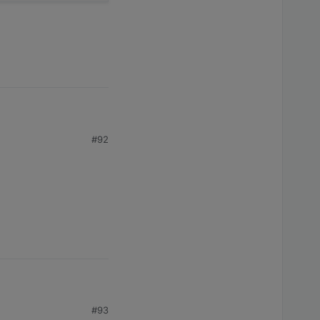
obj.id).replace(/%name/g, obj.common && obj.common.name)
#92
(obj) {

lOld: obj.oldState && obj.oldState.val, ackOld: obj.oldSt
dVar1665724734367, compareWith: -18});

#93