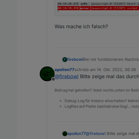
Was mache ich falsch?
Bei mir funktionieren Nachri
firebowl
F
Ich sehe zwar meine Instanze
apollon77
schrieb am
14. Okt. 2022, 06:38
zuletzt editiert von
@
firebowl
Bitte zeige mal das durch
Offline
Beitrag hat geholfen? Votet rechts unten im Beit
Debug-Log für Instanz einschalten? Admin
Logfiles auf Platte /opt/iobroker/log/… nu
apollon77
@
firebowl
Bitte zeige mal d