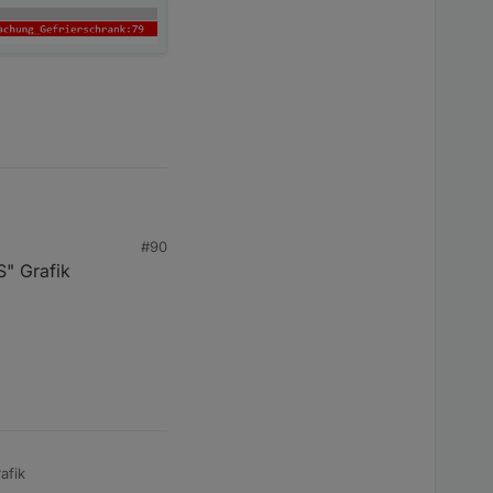
#90
S" Grafik
afik