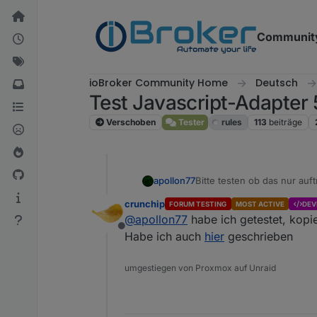
Weiter zum Inhalt
Communit
ioBroker Community Home
Deutsch
Test Javascript-Adapter 
Verschoben
Tester
rules
113
beiträge
apollon77
Bitte testen ob das nur auf
version oder am Admin?? D
crunchip
FORUM TESTING
MOST ACTIVE
DEV
@
apollon77
habe ich getestet, kop
Offline
Habe ich auch
hier
geschrieben
umgestiegen von Proxmox auf Unraid