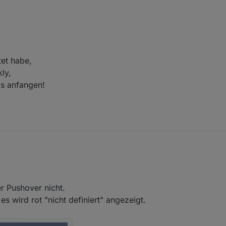
tet habe,
kly,
as anfangen!
er Pushover nicht.
s wird rot "nicht definiert" angezeigt.