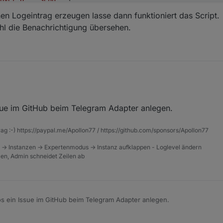
e: subActionVar1665727500241,
en Logeintrag erzeugen lasse dann funktioniert das Script.
ioBroker"
.replace(/%s/g, obj.state.val).replace(/%
id
/g, 
hl die Benachrichtigung übersehen.
magic"
,
y: -1
e
 && !_cond) {
ssue im GitHub beim Telegram Adapter anlegen.
nfach nen Logeintrag erzeugen lasse dann funktioniert das Script.
, hab wohl die Benachrichtigung übersehen.
rag :-) https://paypal.me/Apollon77 / https://github.com/sponsors/Apollon77
8d0008ab3a82.temperature", change: "ne"}, async function 
 -> Instanzen -> Expertenmodus -> Instanz aufklappen - Loglevel ändern
65724678070, {val: obj.state.val, ack: obj.state.ack, va
tzen, Admin schneidet Zeilen ab
s"
,
65724734367 = obj.state.val;

24734367 = subCondVar1665724734367 >= -18;

ond1665724734367);

,
d0008ab3a82.temperature"
,
65724734367, {result: subCond1665724734367, value: subCon
erature"
,
fos ein Issue im GitHub beim Telegram Adapter anlegen.
 && _cond) {

  
