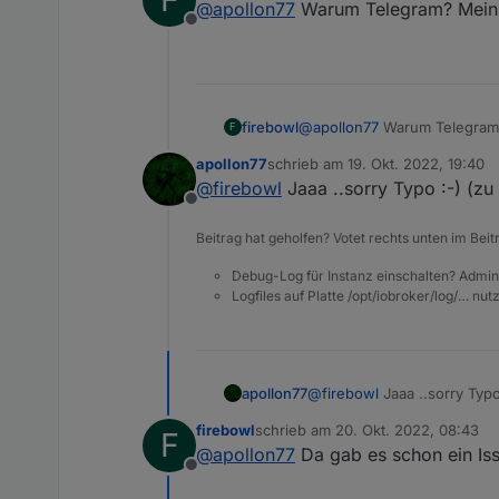
@
apollon77
Warum Telegram? Meinst 
"oidWrite"
: 
false
,
		// Pushover
Offline
"oidRead"
: 
true
		const subActionVar1
    }
		_sendToFrontEnd(1
		sendTo("pushov
  ],
		    message: su
"conditions"
: [
firebowl
		    title: "ioBrok
@
apollon77
Warum Telegram? 
F
    [
		    sound: "
      {
apollon77
schrieb am
19. Okt. 2022, 19:40
		    priorit
zuletzt editiert von
"id"
: 
"ConditionStat
@
firebowl
Jaaa ..sorry Typo :-) (zu
		});

"acceptedBy"
: 
"condi
Offline
    } else if (cond0 ==
"_id"
: 1665724734367
        cond0 = false; 
Beitrag hat geholfen? Votet rechts unten im Beit
"tagCard"
: 
">="
,
"oid"
: 
""
,
    }

Debug-Log für Instanz einschalten? Admin
"value"
: 
"-18"
,
Logfiles auf Platte /opt/iobroker/log/… nu
});

/*const demo = {

"useTrigger"
: 
true
  "triggers": [

      }
    {

    ]
      "id": "TriggerSta
  ],
apollon77
@
firebowl
Jaaa ..sorry Typo
      "acceptedBy": "tr
"justCheck"
: 
false
,
      "_id": 1665724678
firebowl
schrieb am
20. Okt. 2022, 08:43
F
"actions"
: {
zuletzt editiert von
      "tagCard": "on ch
@
apollon77
Da gab es schon ein Iss
"then"
: [
      "oid": "zigbee.0
Offline
      {
      "oidRole": "value