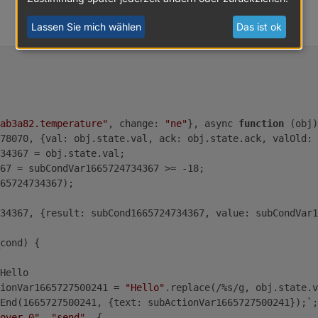
Lassen Sie mich wählen
Das ist ok
ibt es dann auch einen Kompilierungsfehler:
ab3a82.temperature"
, change: 
"ne"
}, async 
function
 (obj)
78070, {val: obj.state.val, ack: obj.state.ack, valOld: 
34367 = obj.state.val;
67 = subCondVar1665724734367 >= -18;
65724734367);
34367, {result: subCond1665724734367, value: subCondVar1
cond) {
 Hello
ctionVar1665727500241 = 
"Hello"
.replace(/%s/g, obj.state.v
ntEnd(1665727500241, {text: subActionVar1665727500241});`
over.0"
, 
"send"
, {