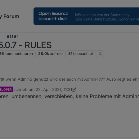
y Forum
Tester
5.0.7 - RULES
25
kommentatoren
28.0k
aufrufe
31
beobachtet
tritt wenn Admin5 genutzt wird der auch mit Admin4??? ALso liegt es ehrl
as eine Issue ist zu Admin verschiben worden
schrieb am
22. Apr. 2021, 11:31
ELOPER
zuletzt editiert von crunchip
ieren, umbenennen, verschieben, keine Probleme mit Admin