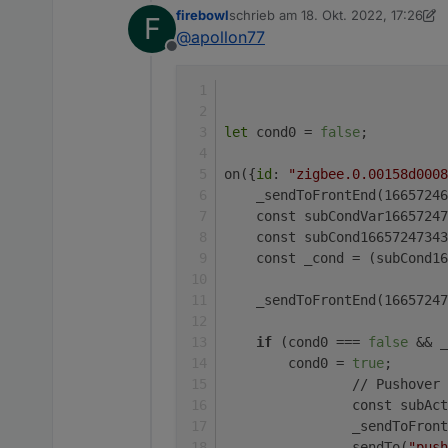
firebowl
schrieb am
18. Okt. 2022, 17:26
F
zuletzt editiert von firebowl
@
apollon77
Offline
let
 cond0 = 
false
;
Beim Speicher und Starten g
on({
id
: 
"zigbee.0.00158d0008
    _sendToFrontEnd(16657246
    const subCondVar16657247
    const subCond16657247343
    const _cond = (subCond16
Was mache ich falsch?
    _sendToFrontEnd(16657247
if
 (cond0 === 
false
 && _
        cond0 = 
true
;    
		// Pushover
		const subA
		_sendToFro
		sendTo(
"push