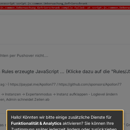
chten per Pushover nicht.
n aber es wird rot "nicht definiert" angezeigt.
 Rules erzeugte JavaScript ... (Klicke dazu auf die "Rules/J
rag :-) https://paypal.me/Apollon77 / https://github.com/sponsors/Apollon77
 -> Instanzen -> Expertenmodus -> Instanz aufklappen - Loglevel ändern
tzen, Admin schneidet Zeilen ab
Hallo! Könnten wir bitte einige zusätzliche Dienste für
Funktionalität & Analytics
aktivieren? Sie können Ihre
as durch Rules erzeugte JavaScript ... (Klicke dazu auf die "Rules/JS" Gr
Zustimmung später jederzeit ändern oder zurückziehen.