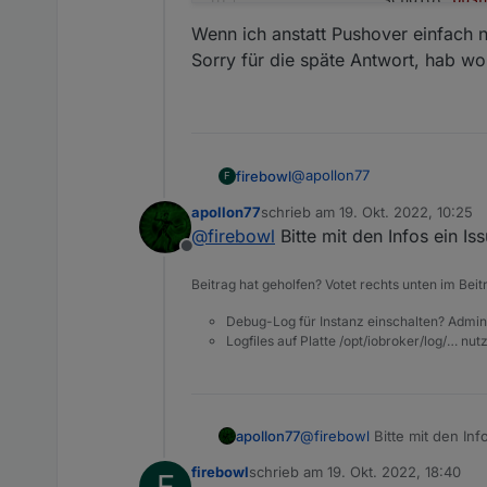
		    messag
Wenn ich anstatt Pushover einfach n
		    title: 
"
Sorry für die späte Antwort, hab wo
		    sound: 
"
		    priorit
		});
    } 
else
if
 (cond0 === 
tru
        cond0 = 
false
;    
@
apollon77
firebowl
F
    }
apollon77
schrieb am
19. Okt. 2022, 10:25
zuletzt editiert von
});
@
firebowl
Bitte mit den Infos ein I
/*const demo = {
Offline
Wenn ich anstatt Pushover ei
let cond0 = false;

"triggers"
: [
Sorry für die späte Antwort
Beitrag hat geholfen? Votet rechts unten im Beit
    {
on({id: "zigbee.0.0015
"id"
: 
"TriggerState"
,
Debug-Log für Instanz einschalten? Admin
    _sendToFrontEnd(16
Logfiles auf Platte /opt/iobroker/log/… nu
"acceptedBy"
: 
"trigger
    const subCondVar16
    const subCond16657
"_id"
: 1665724678070,
    const _cond = (subC
"tagCard"
: 
"on change"
"oid"
: 
"zigbee.0.00158
    _sendToFrontEnd(16
"oidRole"
: 
"value.temp
apollon77
@
firebowl
Bitte mit den In
"oidType"
: 
"number"
,
    if (cond0 === false
firebowl
schrieb am
19. Okt. 2022, 18:40
F
"oidUnit"
: 
"°C"
,
zuletzt editiert von
        cond0 = true;  