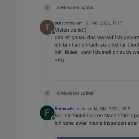
8 Monaten später
otti
schrieb am
10. Feb. 2022, 17:27
zuletzt editiert von
Vielen dank!!!
Offline
das ist genau das worauf ich gewar
ich bin halt einfach zu blöd für bloc
mit 'Rules' kann ich endlich auch w
mfg
8 Monaten später
firebowl
schrieb am
14. Okt. 2022, 06:11
F
zuletzt editiert von
Bei mir funktionieren Nachrichten p
Offline
Ich sehe zwar meine Instanzen aber e