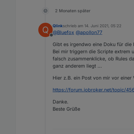
2 Monaten später
Qlink
schrieb am
14. Juni 2021, 05:22
Q
zuletzt editiert von
@
Bluefox
@
apollon77
Offline
Gibt es irgendwo eine Doku für die R
Bei mir triggern die Scripte extrem 
falsch zusammenklicke, ob Rules das
ganz anderem liegt ...
Hier z.B. ein Post von mir vor eine
https://forum.iobroker.net/topic/45
Danke.
Beste Grüße