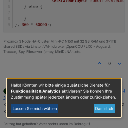
setStateDelayed
(
"sonoff.0.Steckdo
    } 
else
 {
    }
}, 
360
 * 
60000
);
Proxmox 3 Node HA-Cluster Mini-PC N150 mit 32 GB RAM und 3x1TB
shared SSDs via Linstor. VM- iobroker ,OpenCCU / LXC - Adguard,
Traccar, iSpy, Fileserver (emby, MiniDLNA)...etc.
0
In meinem anderen JS Script sieht das so aus:
msauer
M
Hallo! Könnten wir bitte einige zusätzliche Dienste für
Funktionalität & Analytics
aktivieren? Sie können Ihre
apollon77
schrieb am
4. März 2021, 07:52
schedule("*/60 * * * *", async function () {

zuletzt editiert von
Offline
@
msauer
Bitte github issue anlegen. Ich denke der
Zustimmung später jederzeit ändern oder zurückziehen.
  setState("sonoff.0.Steckdose04.POWER1"/*Stec
als Rules:
  setStateDelayed("sonoff.0.Steckdose04.POWER
kommt mit dem "leeren" Condition irgendwie nicht ganz
Lassen Sie mich wählen
Das ist ok
klar.
setInterval(async function (obj) {

    const _cond = ();

Beitrag hat geholfen? Votet rechts unten im Beitrag :-)
    if (_cond) {
