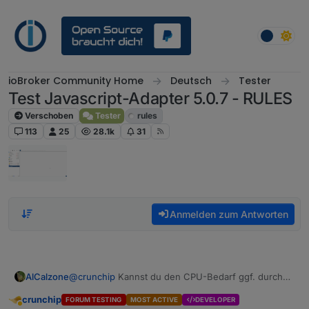
Weiter zum Inhalt
ioBroker Community Home
Deutsch
Tester
Test Javascript-Adapter 5.0.7 - RULES
Verschoben
Tester
rules
113
25
28.1k
31
Anmelden zum Antworten
AlCalzone
@
crunchip
Kannst du den CPU-Bedarf ggf. durch
stoppen einzelner Adapter eingrenzen?
crunchip
FORUM TESTING
MOST ACTIVE
DEVELOPER