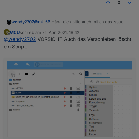
0
wendy2702
@
mk-66
Häng dich bitte auch mit an das Issue.
MCU
schrieb am
21. Apr. 2021, 18:42
M
zuletzt editiert von
Offline
@
wendy2702
VORSICHT Auch das Verschieben löscht
ein Script.