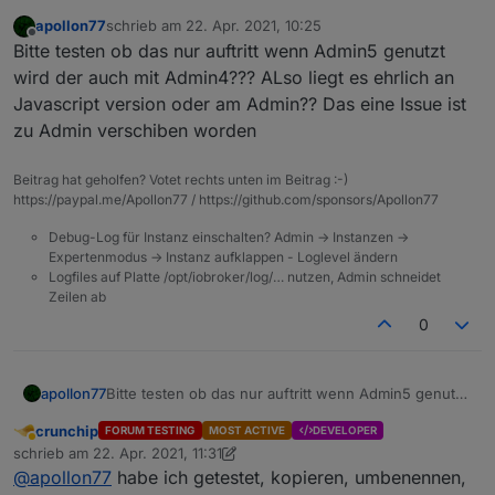
apollon77
schrieb am
22. Apr. 2021, 10:25
zuletzt editiert von
Offline
Bitte testen ob das nur auftritt wenn Admin5 genutzt
wird der auch mit Admin4??? ALso liegt es ehrlich an
Javascript version oder am Admin?? Das eine Issue ist
zu Admin verschiben worden
Beitrag hat geholfen? Votet rechts unten im Beitrag :-)
https://paypal.me/Apollon77 / https://github.com/sponsors/Apollon77
Debug-Log für Instanz einschalten? Admin -> Instanzen ->
Expertenmodus -> Instanz aufklappen - Loglevel ändern
Logfiles auf Platte /opt/iobroker/log/… nutzen, Admin schneidet
Zeilen ab
0
apollon77
Bitte testen ob das nur auftritt wenn Admin5 genutzt
wird der auch mit Admin4??? ALso liegt es ehrlich an
crunchip
FORUM TESTING
MOST ACTIVE
DEVELOPER
Javascript version oder am Admin?? Das eine Issue
Abwesend
schrieb am
22. Apr. 2021, 11:31
ist zu Admin verschiben worden
zuletzt editiert von crunchip
@
apollon77
habe ich getestet, kopieren, umbenennen,