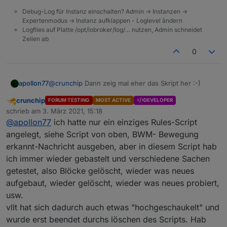
Debug-Log für Instanz einschalten? Admin -> Instanzen ->
Expertenmodus -> Instanz aufklappen - Loglevel ändern
Logfiles auf Platte /opt/iobroker/log/… nutzen, Admin schneidet
Zeilen ab
0
apollon77
@
crunchip
Dann zeig mal eher das Skript her :-)
crunchip
FORUM TESTING
MOST ACTIVE
DEVELOPER
Abwesend
schrieb am
3. März 2021, 15:18
zuletzt editiert von
@
apollon77
ich hatte nur ein einziges Rules-Script
angelegt, siehe Script von oben, BWM- Bewegung
erkannt-Nachricht ausgeben, aber in diesem Script hab
ich immer wieder gebastelt und verschiedene Sachen
getestet, also Blöcke gelöscht, wieder was neues
aufgebaut, wieder gelöscht, wieder was neues probiert,
usw.
vllt hat sich dadurch auch etwas "hochgeschaukelt" und
wurde erst beendet durchs löschen des Scripts. Hab