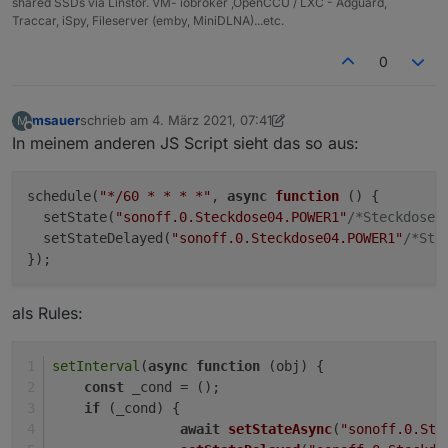
shared SSDs via Linstor. VM- iobroker ,OpenCCU / LXC - Adguard,
Traccar, iSpy, Fileserver (emby, MiniDLNA)...etc.
0
msauer
schrieb am
4. März 2021, 07:41
M
zuletzt editiert von msauer
3. Apr. 2021, 08:41
Offline
In meinem anderen JS Script sieht das so aus:
schedule(
"*/60 * * * *"
, 
async
function
 ()
 {

  setState(
"sonoff.0.Steckdose04.POWER1"
/*Steckdose0
  setStateDelayed(
"sonoff.0.Steckdose04.POWER1"
/*Ste
als Rules:
setInterval
(
async
function
 (
obj
) {
const
 _cond = ();
if
 (_cond) {
await
setStateAsync
(
"sonoff.0.Ste