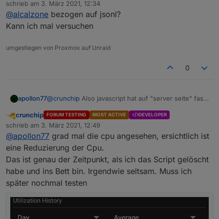
Abwesend
schrieb am
3. März 2021, 12:34
zuletzt editiert von
@
alcalzone
bezogen auf jsonl?
Kann ich mal versuchen
umgestiegen von Proxmox auf Unraid
0
apollon77
@
crunchip
Also javascript hat auf "server seite" fast
keine Änderungen bekommen... also eher
crunchip
FORUM TESTING
MOST ACTIVE
DEVELOPER
unwahrscheinlich
Abwesend
schrieb am
3. März 2021, 12:49
zuletzt editiert von
@
apollon77
grad mal die cpu angesehen, ersichtlich ist
eine Reduzierung der Cpu.
Das ist genau der Zeitpunkt, als ich das Script gelöscht
habe und ins Bett bin. Irgendwie seltsam. Muss ich
später nochmal testen