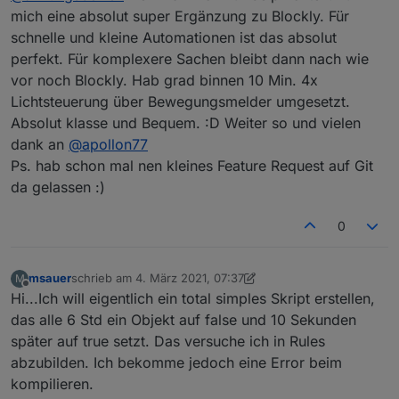
einfachen Beispiel) geklappt. Tolles neues
mich eine absolut super Ergänzung zu Blockly. Für
Feature, das hätte mir den Einstieg echt
schnelle und kleine Automationen ist das absolut
erleichtert!
perfekt. Für komplexere Sachen bleibt dann nach wie
vor noch Blockly. Hab grad binnen 10 Min. 4x
Lichtsteuerung über Bewegungsmelder umgesetzt.
Absolut klasse und Bequem. :D Weiter so und vielen
dank an
@
apollon77
Ps. hab schon mal nen kleines Feature Request auf Git
da gelassen :)
0
msauer
schrieb am
4. März 2021, 07:37
M
zuletzt editiert von msauer
3. Apr. 2021, 08:37
Offline
Hi...Ich will eigentlich ein total simples Skript erstellen,
das alle 6 Std ein Objekt auf false und 10 Sekunden
später auf true setzt. Das versuche ich in Rules
abzubilden. Ich bekomme jedoch eine Error beim
kompilieren.