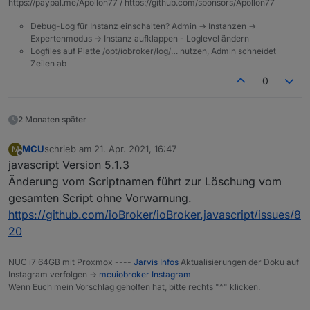
https://paypal.me/Apollon77 / https://github.com/sponsors/Apollon77
		await setStateAsync("sonoff.0.Steckd
		setStateDelayed("sonoff.0.Steckdose0
Debug-Log für Instanz einschalten? Admin -> Instanzen ->
    } else {

Expertenmodus -> Instanz aufklappen - Loglevel ändern
Logfiles auf Platte /opt/iobroker/log/… nutzen, Admin schneidet
    }

Zeilen ab
0
2 Monaten später
MCU
schrieb am
21. Apr. 2021, 16:47
M
zuletzt editiert von
Offline
javascript Version 5.1.3
Änderung vom Scriptnamen führt zur Löschung vom
gesamten Script ohne Vorwarnung.
https://github.com/ioBroker/ioBroker.javascript/issues/8
20
NUC i7 64GB mit Proxmox ----
Jarvis Infos
Aktualisierungen der Doku auf
Instagram verfolgen ->
mcuiobroker Instagram
Wenn Euch mein Vorschlag geholfen hat, bitte rechts "^" klicken.