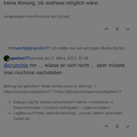
keine Ahnung, ob soetwas möglich wäre.
umgestiegen von Proxmox auf Unraid
0
crunchip
@
apollon77
ich hatte nur ein einziges Rules-Script
angelegt, siehe Script von oben, BWM- Bewegung
apollon77
schrieb am
3. März 2021, 15:36
erkannt-Nachricht ausgeben, aber in diesem Script
zuletzt editiert von
Offline
@
crunchip
hm ... wüsse an sich nicht ... aber müsste
hab ich immer wieder gebastelt und verschiedene
Sachen getestet, also Blöcke gelöscht, wieder was
man nochmal nachstellen
neues aufgebaut, wieder gelöscht, wieder was
neues probiert, usw.
Beitrag hat geholfen? Votet rechts unten im Beitrag :-)
vllt hat sich dadurch auch etwas "hochgeschaukelt"
https://paypal.me/Apollon77 / https://github.com/sponsors/Apollon77
und wurde erst beendet durchs löschen des Scripts.
Hab keine Ahnung, ob soetwas möglich wäre.
Debug-Log für Instanz einschalten? Admin -> Instanzen ->
Expertenmodus -> Instanz aufklappen - Loglevel ändern
Logfiles auf Platte /opt/iobroker/log/… nutzen, Admin schneidet
Zeilen ab
0