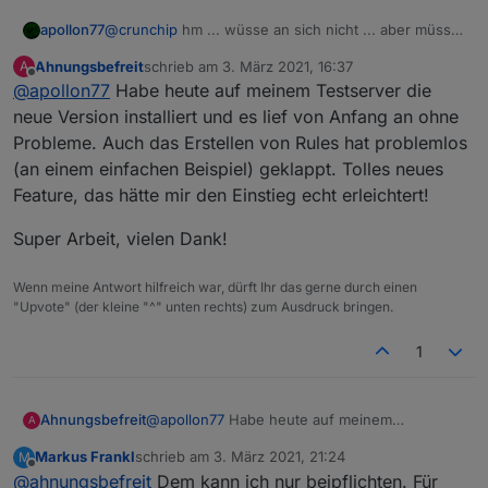
apollon77
@
crunchip
hm ... wüsse an sich nicht ... aber müsste
man nochmal nachstellen
Ahnungsbefreit
schrieb am
3. März 2021, 16:37
A
zuletzt editiert von
Offline
@
apollon77
Habe heute auf meinem Testserver die
neue Version installiert und es lief von Anfang an ohne
Probleme. Auch das Erstellen von Rules hat problemlos
(an einem einfachen Beispiel) geklappt. Tolles neues
Feature, das hätte mir den Einstieg echt erleichtert!
Super Arbeit, vielen Dank!
Wenn meine Antwort hilfreich war, dürft Ihr das gerne durch einen
"Upvote" (der kleine "^" unten rechts) zum Ausdruck bringen.
1
@
apollon77
Habe heute auf meinem
Ahnungsbefreit
A
Testserver die neue Version installiert und es
Markus Frankl
schrieb am
3. März 2021, 21:24
M
lief von Anfang an ohne Probleme. Auch das
Super Arbeit, vielen Dank!
zuletzt editiert von
Offline
@
ahnungsbefreit
Dem kann ich nur beipflichten. Für
Erstellen von Rules hat problemlos (an einem