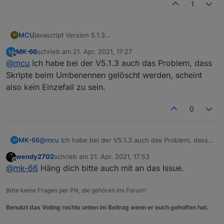
1
MCU
javascript Version 5.1.3
M
Änderung vom Scriptnamen führt zur Löschung vom
MK-66
schrieb am
21. Apr. 2021, 17:27
M
gesamten Script ohne Vorwarnung.
zuletzt editiert von
Offline
@
mcu
Ich habe bei der V5.1.3 auch das Problem, dass
https://github.com/ioBroker/ioBroker.javascript/issues/82
0
Skripte beim Umbenennen gelöscht werden, scheint
also kein Einzefall zu sein.
0
MK-66
@
mcu
Ich habe bei der V5.1.3 auch das Problem, dass
M
Skripte beim Umbenennen gelöscht werden, scheint
wendy2702
schrieb am
21. Apr. 2021, 17:53
also kein Einzefall zu sein.
zuletzt editiert von
Offline
@
mk-66
Häng dich bitte auch mit an das Issue.
Bitte keine Fragen per PN, die gehören ins Forum!
Benutzt das Voting rechts unten im Beitrag wenn er euch geholfen hat.