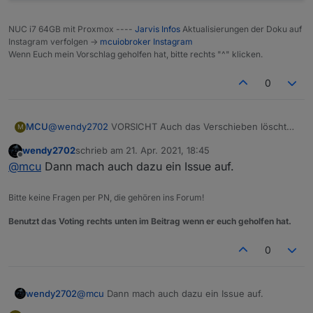
NUC i7 64GB mit Proxmox ----
Jarvis Infos
Aktualisierungen der Doku auf
Instagram verfolgen ->
mcuiobroker Instagram
Wenn Euch mein Vorschlag geholfen hat, bitte rechts "^" klicken.
0
@
wendy2702
VORSICHT Auch das Verschieben löscht
MCU
M
ein Script.
wendy2702
schrieb am
21. Apr. 2021, 18:45
zuletzt editiert von
Offline
@
mcu
Dann mach auch dazu ein Issue auf.
Bitte keine Fragen per PN, die gehören ins Forum!
Benutzt das Voting rechts unten im Beitrag wenn er euch geholfen hat.
0
wendy2702
@
mcu
Dann mach auch dazu ein Issue auf.