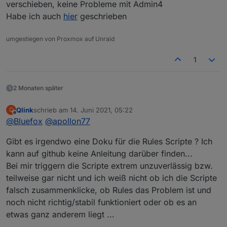
verschieben, keine Probleme mit Admin4
Habe ich auch
hier
geschrieben
umgestiegen von Proxmox auf Unraid
1
2 Monaten später
Qlink
schrieb am
14. Juni 2021, 05:22
Q
zuletzt editiert von
Offline
@
Bluefox
@
apollon77
Gibt es irgendwo eine Doku für die Rules Scripte ? Ich
kann auf github keine Anleitung darüber finden...
Bei mir triggern die Scripte extrem unzuverlässig bzw.
teilweise gar nicht und ich weiß nicht ob ich die Scripte
falsch zusammenklicke, ob Rules das Problem ist und
noch nicht richtig/stabil funktioniert oder ob es an
etwas ganz anderem liegt ...