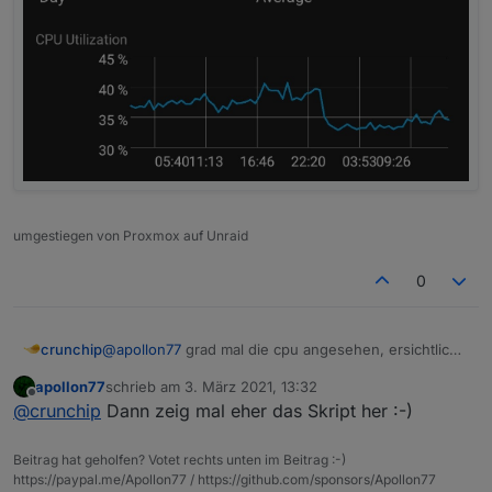
umgestiegen von Proxmox auf Unraid
0
crunchip
@
apollon77
grad mal die cpu angesehen, ersichtlich
ist eine Reduzierung der Cpu.
apollon77
schrieb am
3. März 2021, 13:32
Das ist genau der Zeitpunkt, als ich das Script
zuletzt editiert von
Offline
@
crunchip
Dann zeig mal eher das Skript her :-)
gelöscht habe und ins Bett bin. Irgendwie seltsam.
Muss ich später nochmal testen
Beitrag hat geholfen? Votet rechts unten im Beitrag :-)
https://paypal.me/Apollon77 / https://github.com/sponsors/Apollon77