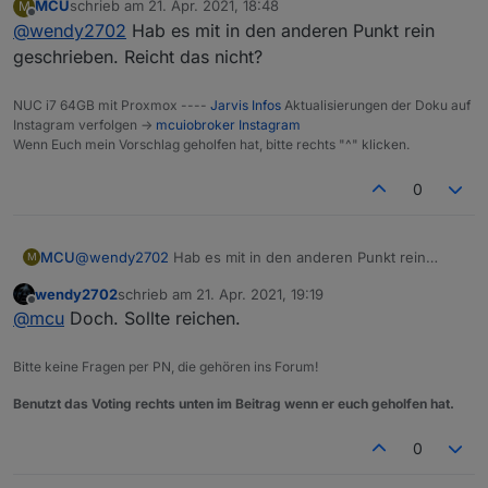
MCU
schrieb am
21. Apr. 2021, 18:48
M
zuletzt editiert von
Offline
@
wendy2702
Hab es mit in den anderen Punkt rein
geschrieben. Reicht das nicht?
NUC i7 64GB mit Proxmox ----
Jarvis Infos
Aktualisierungen der Doku auf
Instagram verfolgen ->
mcuiobroker Instagram
Wenn Euch mein Vorschlag geholfen hat, bitte rechts "^" klicken.
0
MCU
@
wendy2702
Hab es mit in den anderen Punkt rein
M
geschrieben. Reicht das nicht?
wendy2702
schrieb am
21. Apr. 2021, 19:19
zuletzt editiert von
Offline
@
mcu
Doch. Sollte reichen.
Bitte keine Fragen per PN, die gehören ins Forum!
Benutzt das Voting rechts unten im Beitrag wenn er euch geholfen hat.
0