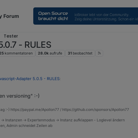
y Forum
Tester
5.0.7 - RULES
25
kommentatoren
28.0k
aufrufe
31
beobachtet
avascript-Adapter 5.0.5 - RULES
:
n versioning" :-)
ersioning wären
rag :-) https://paypal.me/Apollon77 / https://github.com/sponsors/Apollon77
rde WIN9 übersprungen
 -> Instanzen -> Expertenmodus -> Instanz aufklappen - Loglevel ändern
tzen, Admin schneidet Zeilen ab