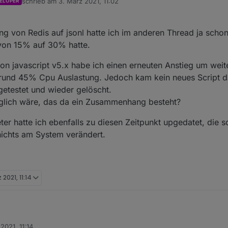
schrieb am
3. März 2021, 11:02
ELOPER
zuletzt editiert von
 von Redis auf jsonl hatte ich im anderen Thread ja scho
 von 15% auf 30% hatte.
lation javascript v5.x habe ich einen erneuten Anstieg um wei
ei rund 45% Cpu Auslastung. Jedoch kam kein neues Script d
getestet und wieder gelöscht.
glich wäre, das da ein Zusammenhang besteht?
ter hatte ich ebenfalls zu diesen Zeitpunkt upgedatet, die so
 nichts am System verändert.
 2021, 11:14
2021, 11:14