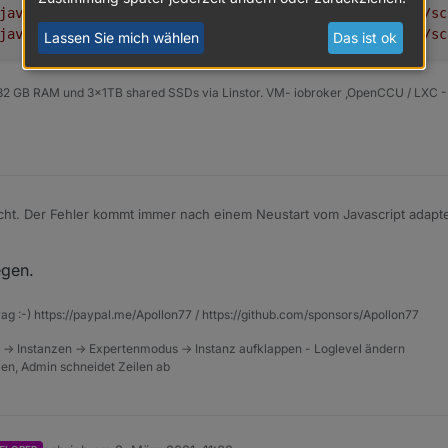
javascript.0
(8715)
Watch
/opt/iobroker/iobroker-data/sc
javascript.0
(8715)
Watch
/opt/iobroker/iobroker-data/sc
Lassen Sie mich wählen
Das ist ok
2 GB RAM und 3x1TB shared SSDs via Linstor. VM- iobroker ,OpenCCU / LXC - A
icht. Der Fehler kommt immer nach einem Neustart vom Javascript adapte
egen.
 - info: javascript.0 (8715) Start javascript script.js.
 - info: javascript.0 (8715) script.js.common.FritzboxAb
rag :-) https://paypal.me/Apollon77 / https://github.com/sponsors/Apollon77
 - info: javascript.0 (8715) Start javascript script.js.
 -> Instanzen -> Expertenmodus -> Instanz aufklappen - Loglevel ändern
 - info: javascript.0 (8715) script.js.common.VIS.04_Web
tzen, Admin schneidet Zeilen ab
 - warn: javascript.0 (8715) Please delete file /opt/iob
 - info: javascript.0 (8715) Watch /opt/iobroker/iobroke
 - info: javascript.0 (8715) Watch /opt/iobroker/iobroke
 - info: javascript.0 (8715) Watch /opt/iobroker/iobroke