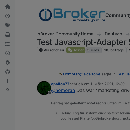
Weiter zum Inhalt
Communit
ioBroker Community Home
Deutsch
Test Javascript-Adapter 
Verschoben
Tester
rules
113
beiträge
@
alcalzone
sagte in
Test J
Homoran
apollon77
schrieb am
1. März 2021, 12:39
zuletzt editiert von
@
homoran
Das war "marketing drive
wieder beim emotional v
Offline
Beitrag hat geholfen? Votet rechts unten im Beit
und was ist mit WIN10?
Bloß weil es OS X gab wu
Debug-Log für Instanz einschalten? Admin
Logfiles auf Platte /opt/iobroker/log/… nu