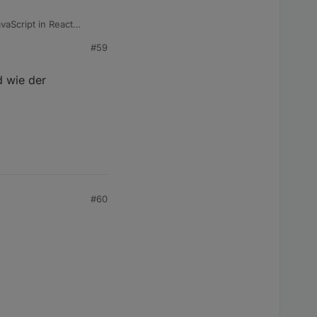
vaScript in React
 konfiguriert werden"
#59
d wie der
#60