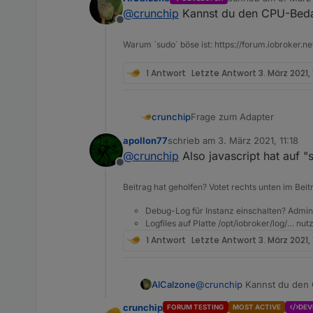
Im Zusammenhang mit der Um
zuletzt editiert von
@
crunchip
Kannst du den CPU-Bedar
dadurch einen Anstieg der 
Offline
Nun ist mir aufgefallen, sei
Aktuelle liege ich also bei
Warum `sudo` böse ist: https://forum.iobroker.ne
paar Rules getestet und wie
Backitup, jarvis und virtuel
Daher die Frage, ob es de
Gewicht fallen, ansonsten n
1 Antwort
Letzte Antwort
3. März 2021,
Frage zum Adapter
crunchip
apollon77
schrieb am
3. März 2021, 11:18
Im Zusammenhang mit der Um
zuletzt editiert von
@
crunchip
Also javascript hat auf 
dadurch einen Anstieg der 
Offline
Nun ist mir aufgefallen, sei
Aktuelle liege ich also bei
Beitrag hat geholfen? Votet rechts unten im Beit
paar Rules getestet und wie
Backitup, jarvis und virtuel
Daher die Frage, ob es de
Debug-Log für Instanz einschalten? Admin
Gewicht fallen, ansonsten n
Logfiles auf Platte /opt/iobroker/log/… nu
1 Antwort
Letzte Antwort
3. März 2021,
AlCalzone
@
crunchip
Kannst du den 
crunchip
FORUM TESTING
MOST ACTIVE
DEV