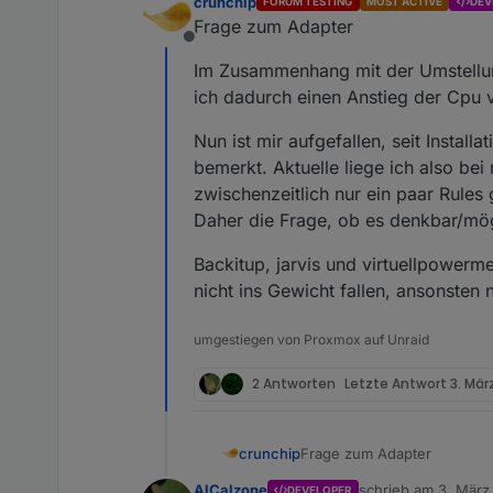
crunchip
FORUM TESTING
MOST ACTIVE
DEV
Frage zum Adapter
Offline
Im Zusammenhang mit der Umstellung
ich dadurch einen Anstieg der Cpu
Nun ist mir aufgefallen, seit Instal
bemerkt. Aktuelle liege ich also b
zwischenzeitlich nur ein paar Rules 
Daher die Frage, ob es denkbar/mö
Backitup, jarvis und virtuellpowerme
nicht ins Gewicht fallen, ansonsten
umgestiegen von Proxmox auf Unraid
2 Antworten
Letzte Antwort
3. März
Frage zum Adapter
crunchip
AlCalzone
schrieb am
3. März 
DEVELOPER