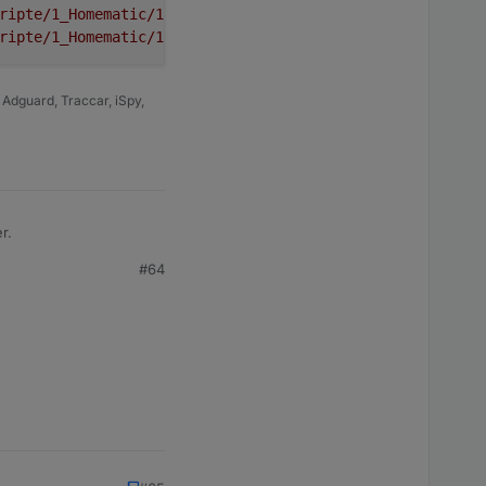
ripte/1_Homematic/1_3_Klimasteuerung/
ripte/1_Homematic/1_4_Klingel/
dguard, Traccar, iSpy,
r.
#64
common.FritzboxAbfrage1

frage1: registered 0 subscriptions and 1 schedule

common.VIS.04_Webspeedy

speedy: registered 1 subscription and 0 schedules

roker/iobroker-data/scripte/80_Infrastruktur/Kameras/Vor
r-data/scripte/1_Homematic/1_2_Heizungssteuerung/

r-data/scripte/1_Homematic/1_3_Klimasteuerung/1_3_Wohnzi
r-data/scripte/1_Homematic/1_3_Klimasteuerung/
