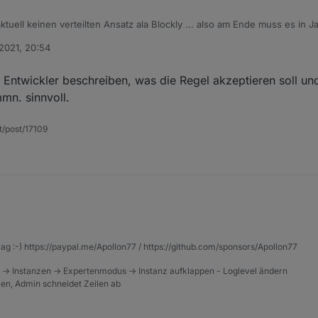
ktuell keinen verteilten Ansatz ala Blockly ... also am Ende muss es in Ja
Issue anlegen mit "was muss wie gesendet werden" und "was sollte wie
 2021, 20:54
e Entwickler beschreiben, was die Regel akzeptieren soll un
mn. sinnvoll.
t/post/17109
rag :-) https://paypal.me/Apollon77 / https://github.com/sponsors/Apollon77
 -> Instanzen -> Expertenmodus -> Instanz aufklappen - Loglevel ändern
tzen, Admin schneidet Zeilen ab