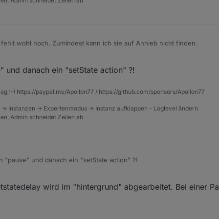
tzen, Admin schneidet Zeilen ab
fehlt wohl noch. Zumindest kann ich sie auf Anhieb nicht finden.
 und danach ein "setState action" ?!
rag :-) https://paypal.me/Apollon77 / https://github.com/sponsors/Apollon77
 -> Instanzen -> Expertenmodus -> Instanz aufklappen - Loglevel ändern
tzen, Admin schneidet Zeilen ab
 "pause" und danach ein "setState action" ?!
2021, 08:50
tstatedelay wird im "hintergrund" abgearbeitet. Bei einer P