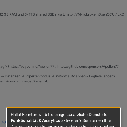
2 GB RAM und 3x1TB shared SSDs via Linstor. VM- iobroker ,OpenCCU / LXC - A
rag :-) https://paypal.me/Apollon77 / https://github.com/sponsors/Apollon77
 -> Instanzen -> Expertenmodus -> Instanz aufklappen - Loglevel ändern
tzen, Admin schneidet Zeilen ab
Hallo! Könnten wir bitte einige zusätzliche Dienste für
Funktionalität & Analytics
aktivieren? Sie können Ihre
Adapter 5.0.5 - RULES
:
Zustimmung später jederzeit ändern oder zurückziehen.