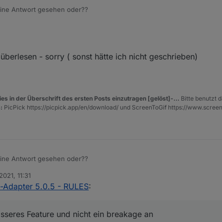
ine Antwort gesehen oder??
engefasst:
gsseite" wurden am ende nur zwei neue Funktionen hinzugefügt. Der Res
überlesen - sorry ( sonst hätte ich nicht geschrieben)
d.
pte nicht mehr tun als mega low ...
 ein grösseres Feature und nicht ein breakage an :-)
es in der Überschrift des ersten Posts einzutragen [gelöst]-...
Bitte benutzt d
:
PicPick https://picpick.app/en/download/ und ScreenToGif https://www.scree
ine Antwort gesehen oder??
2021, 11:31
engefasst:
t-Adapter 5.0.5 - RULES
:
gsseite" wurden am ende nur zwei neue Funktionen hinzugefügt. Der Res
d.
rösseres Feature und nicht ein breakage an
pte nicht mehr tun als mega low ...