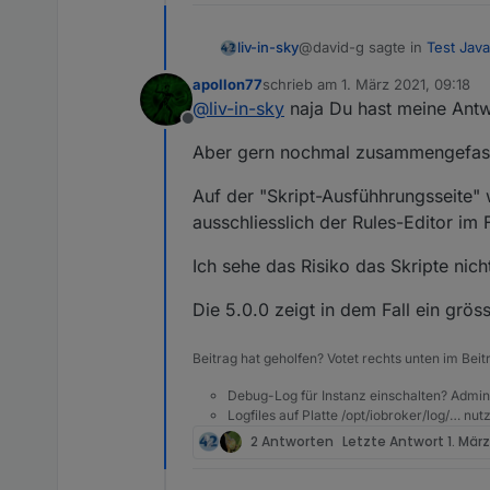
@david-g sagte in
Test Java
liv-in-sky
apollon77
schrieb am
1. März 2021, 09:18
zuletzt editiert von
@
liv-in-sky
naja Du hast meine Ant
@
bluefox
Offline
@
apollon77
Hey,
Aber gern nochmal zusammengefas
möchte mich dieser frage an
die Rules sehen cool aus
Auf der "Skript-Ausfühhrungsseite"
Hätten mir in den Anfang
ausschliesslich der Rules-Editor im 
Wurde am Adapte neben d
Ich sehe das Risiko das Skripte nich
Habe nur ein Produktivsy
Aber nur, wenn (voraussic
Die 5.0.0 zeigt in dem Fall ein grös
Beitrag hat geholfen? Votet rechts unten im Beit
Debug-Log für Instanz einschalten? Admin
Logfiles auf Platte /opt/iobroker/log/… nu
2 Antworten
Letzte Antwort
1. März