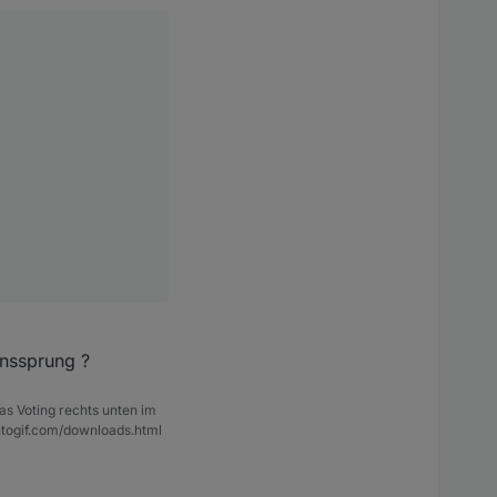
onssprung ?
as Voting rechts unten im
ntogif.com/downloads.html