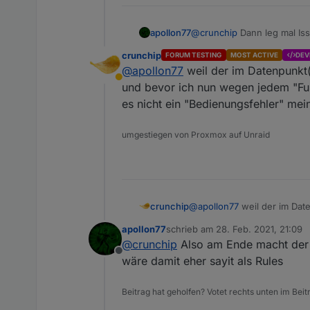
apollon77
@
crunchip
Dann leg mal Iss
crunchip
FORUM TESTING
MOST ACTIVE
DEV
als Sprachausgabe kommt ab
@
apollon77
weil der im Datenpunkt(
Abwesend
und bevor ich nun wegen jedem "Furz
es nicht ein "Bedienungsfehler" mein
umgestiegen von Proxmox auf Unraid
crunchip
@
apollon77
weil der im Date
und bevor ich nun wegen jed
apollon77
schrieb am
28. Feb. 2021, 21:09
nicht ein "Bedienungsfehler"
zuletzt editiert von
@
crunchip
Also am Ende macht der A
Offline
wäre damit eher sayit als Rules
Beitrag hat geholfen? Votet rechts unten im Beit