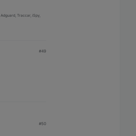
dguard, Traccar, iSpy,
#49
#50