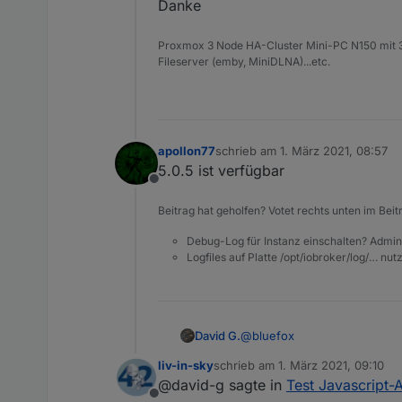
Danke
Proxmox 3 Node HA-Cluster Mini-PC N150 mit 3
Fileserver (emby, MiniDLNA)...etc.
apollon77
schrieb am
1. März 2021, 08:57
zuletzt editiert von
5.0.5 ist verfügbar
Offline
Beitrag hat geholfen? Votet rechts unten im Beit
Debug-Log für Instanz einschalten? Admin
Logfiles auf Platte /opt/iobroker/log/… nu
@
bluefox
David G.
liv-in-sky
schrieb am
1. März 2021, 09:10
Hey,
zuletzt editiert von
@david-g sagte in
Test Javascript-