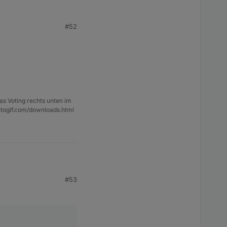
#52
t ist ausschliesslich
as Voting rechts unten im
ntogif.com/downloads.html
#53
t ist ausschliesslich