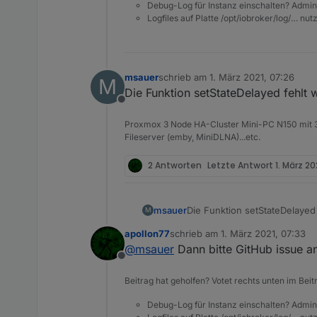
Debug-Log für Instanz einschalten? Admin
Logfiles auf Platte /opt/iobroker/log/… nu
msauer
schrieb am
1. März 2021, 07:26
M
zuletzt editiert von
Die Funktion setStateDelayed fehlt 
Offline
Proxmox 3 Node HA-Cluster Mini-PC N150 mit 3
Fileserver (emby, MiniDLNA)...etc.
2 Antworten
Letzte Antwort
1. März 20
msauer
Die Funktion setStateDelayed 
M
apollon77
schrieb am
1. März 2021, 07:33
zuletzt editiert von
@
msauer
Dann bitte GitHub issue a
Offline
Beitrag hat geholfen? Votet rechts unten im Beit
Debug-Log für Instanz einschalten? Admin