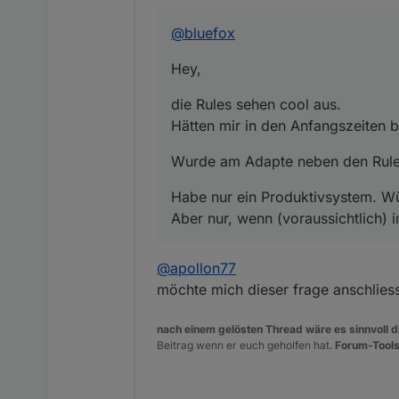
Offline
die Rules sehen cool aus.
Hätten mir in den Anfangsze
@
bluefox
Wurde am Adapte neben den 
Hey,
Habe nur ein Produktivsyste
Aber nur, wenn (voraussichtl
die Rules sehen cool aus.
Hätten mir in den Anfangszeiten 
Wurde am Adapte neben den Rules
Habe nur ein Produktivsystem. Wü
Aber nur, wenn (voraussichtlich) i
@
apollon77
möchte mich dieser frage anschliess
nach einem gelösten Thread wäre es sinnvoll di
Beitrag wenn er euch geholfen hat.
Forum-Tools