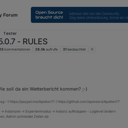
y Forum
Tester
5.0.7 - RULES
25
kommentatoren
28.0k
aufrufe
31
beobachtet
as?
terlegt, mit dem Text "Bewegung erkannt"
ie soll da ein Wetterbericht kommen? ;-)
rag :-) https://paypal.me/Apollon77 / https://github.com/sponsors/Apollon77
 -> Instanzen -> Expertenmodus -> Instanz aufklappen - Loglevel ändern
tzen, Admin schneidet Zeilen ab