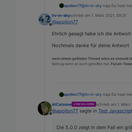
@
liv-in-sky
naja Du hast me
apollon77
liv-in-sky
schrieb am
1. März 2021, 09:31
Aber gern nochmal zusamm
zuletzt editiert von
@
apollon77
Offline
Auf der "Skript-Ausfühhrun
Ehrlich gesagt habe ich die Antwort 
der Rules-Editor im Fronten
Ich sehe das Risiko das Skri
Nochmals danke für deine Antwort
Die 5.0.0 zeigt in dem Fall
nach einem gelösten Thread wäre es sinnvoll di
Beitrag wenn er euch geholfen hat.
Forum-Tools
@
liv-in-sky
naja Du hast me
apollon77
AlCalzone
schrieb am
1. März 
DEVELOPER
Aber gern nochmal zusamm
zuletzt editiert von
@
apollon77
sagte in
Test Javascrip
Offline
Auf der "Skript-Ausfühhrun
der Rules-Editor im Fronten
Die 5.0.0 zeigt in dem Fall ein g
Ich sehe das Risiko das Skri