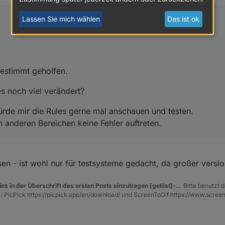
iten bestimmt geholfen.
Lassen Sie mich wählen
Das ist ok
Rules noch viel verändert?
m. Würde mir die Rules gerne mal anschauen und testen.
ich) in anderen Bereichen keine Fehler auftreten.
bestimmt geholfen.
 noch viel verändert?
rde mir die Rules gerne mal anschauen und testen.
n anderen Bereichen keine Fehler auftreten.
en - ist wohl nur für testsysteme gedacht, da großer versi
es in der Überschrift des ersten Posts einzutragen [gelöst]-...
Bitte benutzt d
:
PicPick https://picpick.app/en/download/ und ScreenToGif https://www.scree