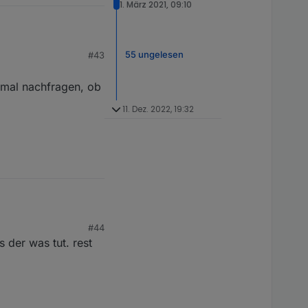
1. März 2021, 09:10
55 ungelesen
#43
t mal nachfragen, ob
11. Dez. 2022, 19:32
l nachfragen, ob es
#44
 der was tut. rest