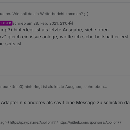
ue an. Wie soll da ein Wetterbericht kommen? ;-)
schrieb am
28. Feb. 2021, 21:07
ELOPER
zuletzt editiert von crunchip
er mein Wetterbericht
mp3) hinterlegt ist als letzte Ausgabe, siehe oben
" gleich ein issue anlege, wollte ich sicherheitshalber ers
erseits ist
npunkt(mp3) hinterlegt ist als letzte Ausgabe, siehe oben
em "Furz" gleich ein issue anlege, wollte ich sicherheitshalber erst ma
 meinerseits ist
dapter nix anderes als sayit eine Message zu schicken das
rag :-) https://paypal.me/Apollon77 / https://github.com/sponsors/Apollon77