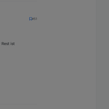
#51
prung ?
Rest ist