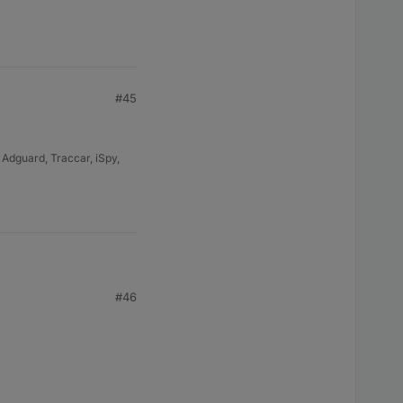
#45
dguard, Traccar, iSpy,
#46