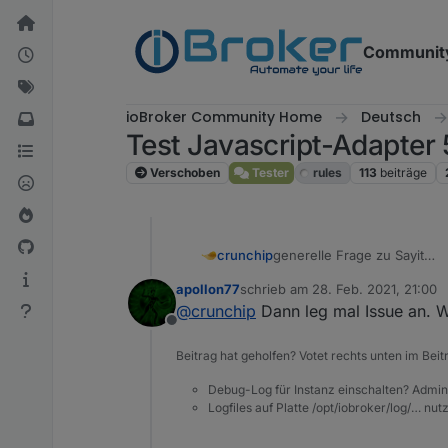
Weiter zum Inhalt
Communit
ioBroker Community Home
Deutsch
Test Javascript-Adapter 
Verschoben
Tester
rules
113
beiträge
generelle Frage zu Sayit
crunchip
wie verwendet man denn d
apollon77
schrieb am
28. Feb. 2021, 21:00
hab das einfach mal so hin
zuletzt editiert von
@
crunchip
Dann leg mal Issue an. W
Offline
Beitrag hat geholfen? Votet rechts unten im Beit
Debug-Log für Instanz einschalten? Admin
Logfiles auf Platte /opt/iobroker/log/… nu