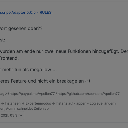
script-Adapter 5.0.5 - RULES
:
wort gesehen oder??
st:
schliessen - ist wohl nur für testsysteme gedacht, da großer versionss
.
 wurden am ende nur zwei neue Funktionen hinzugefügt. Der 
szeiten bestimmt geholfen.
Frontend.
en Rules noch viel verändert?
t mehr tun als mega low ...
stem. Würde mir die Rules gerne mal anschauen und testen.
htlich) in anderen Bereichen keine Fehler auftreten.
seres Feature und nicht ein breakage an :-)
rag :-) https://paypal.me/Apollon77 / https://github.com/sponsors/Apollon77
 -> Instanzen -> Expertenmodus -> Instanz aufklappen - Loglevel ändern
tzen, Admin schneidet Zeilen ab
 2021, 09:31