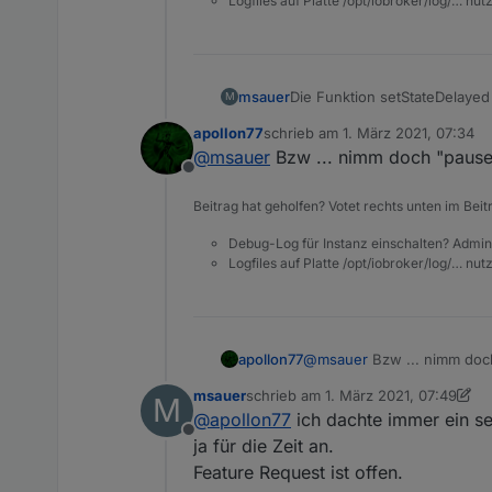
Logfiles auf Platte /opt/iobroker/log/… nu
msauer
Die Funktion setStateDelayed 
M
apollon77
schrieb am
1. März 2021, 07:34
zuletzt editiert von
@
msauer
Bzw ... nimm doch "pause"
Offline
Beitrag hat geholfen? Votet rechts unten im Beit
Debug-Log für Instanz einschalten? Admin
Logfiles auf Platte /opt/iobroker/log/… nu
apollon77
@
msauer
Bzw ... nimm doch
msauer
schrieb am
1. März 2021, 07:49
M
zuletzt editiert von msauer
3. Jan. 
@
apollon77
ich dachte immer ein se
Offline
ja für die Zeit an.
Feature Request ist offen.