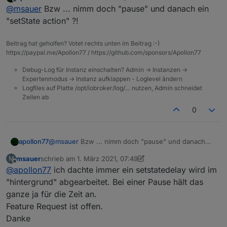
zuletzt editiert von
Offline
@
msauer
Bzw ... nimm doch "pause" und danach ein
"setState action" ?!
Beitrag hat geholfen? Votet rechts unten im Beitrag :-)
https://paypal.me/Apollon77 / https://github.com/sponsors/Apollon77
Debug-Log für Instanz einschalten? Admin -> Instanzen ->
Expertenmodus -> Instanz aufklappen - Loglevel ändern
Logfiles auf Platte /opt/iobroker/log/… nutzen, Admin schneidet
Zeilen ab
0
apollon77
@
msauer
Bzw ... nimm doch "pause" und danach
ein "setState action" ?!
msauer
schrieb am
1. März 2021, 07:49
M
zuletzt editiert von msauer
3. Jan. 2021, 08:50
Offline
@
apollon77
ich dachte immer ein setstatedelay wird im
"hintergrund" abgearbeitet. Bei einer Pause hält das
ganze ja für die Zeit an.
Feature Request ist offen.
Danke