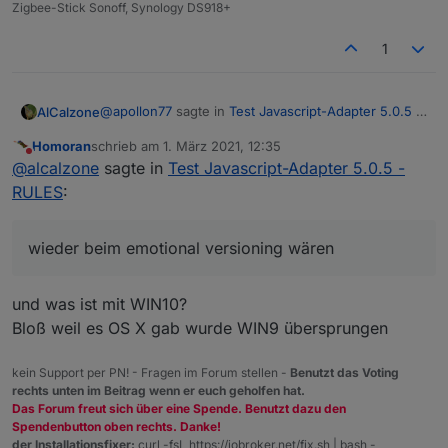
Zigbee-Stick Sonoff, Synology DS918+
1
@
apollon77
sagte in
Test Javascript-Adapter 5.0.5 -
AlCalzone
RULES
:
Homoran
schrieb am
1. März 2021, 12:35
zuletzt editiert von
Nicht stören
Die 5.0.0 zeigt in dem Fall ein grösseres
@
alcalzone
sagte in
Test Javascript-Adapter 5.0.5 -
Feature und nicht ein breakage an
RULES
:
Womit wir mal wieder beim
emotional
versioning
wären und nicht
semantic
versioning :)
wieder beim emotional versioning wären
und was ist mit WIN10?
Bloß weil es OS X gab wurde WIN9 übersprungen
kein Support per PN! - Fragen im Forum stellen -
Benutzt das Voting
rechts unten im Beitrag wenn er euch geholfen hat.
Das Forum freut sich über eine Spende. Benutzt dazu den
Spendenbutton oben rechts. Danke!
der Installationsfixer:
curl -fsL https://iobroker.net/fix.sh | bash -