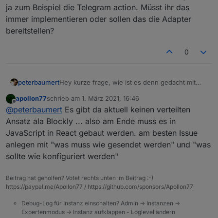
ja zum Beispiel die Telegram action. Müsst ihr das
immer implementieren oder sollen das die Adapter
bereitstellen?
0
peterbaumert
Hey kurze frage, wie ist es denn gedacht mit
Erweiterungen durch Adapter? Jetzt in der Beta
apollon77
schrieb am
1. März 2021, 16:46
gibt es ja zum Beispiel die Telegram action.
zuletzt editiert von
Offline
@
peterbaumert
Es gibt da aktuell keinen verteilten
Müsst ihr das immer implementieren oder sollen
das die Adapter bereitstellen?
Ansatz ala Blockly ... also am Ende muss es in
JavaScript in React gebaut werden. am besten Issue
anlegen mit "was muss wie gesendet werden" und "was
sollte wie konfiguriert werden"
Beitrag hat geholfen? Votet rechts unten im Beitrag :-)
https://paypal.me/Apollon77 / https://github.com/sponsors/Apollon77
Debug-Log für Instanz einschalten? Admin -> Instanzen ->
Expertenmodus -> Instanz aufklappen - Loglevel ändern