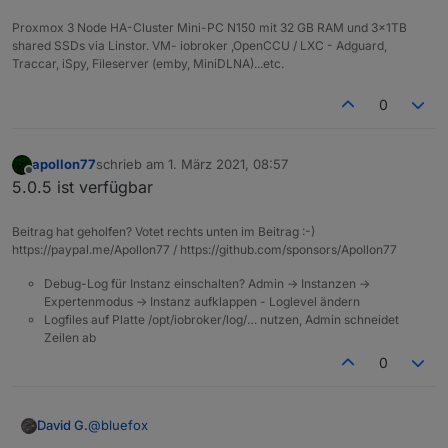
Proxmox 3 Node HA-Cluster Mini-PC N150 mit 32 GB RAM und 3x1TB
shared SSDs via Linstor. VM- iobroker ,OpenCCU / LXC - Adguard,
Traccar, iSpy, Fileserver (emby, MiniDLNA)...etc.
0
apollon77
schrieb am
1. März 2021, 08:57
zuletzt editiert von
Offline
5.0.5 ist verfügbar
Beitrag hat geholfen? Votet rechts unten im Beitrag :-)
https://paypal.me/Apollon77 / https://github.com/sponsors/Apollon77
Debug-Log für Instanz einschalten? Admin -> Instanzen ->
Expertenmodus -> Instanz aufklappen - Loglevel ändern
Logfiles auf Platte /opt/iobroker/log/… nutzen, Admin schneidet
Zeilen ab
0
@
bluefox
David G.