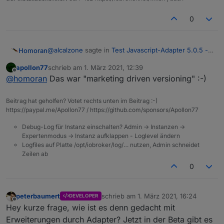
0
@
alcalzone
sagte in
Test Javascript-Adapter 5.0.5 -
Homoran
RULES
:
apollon77
schrieb am
1. März 2021, 12:39
zuletzt editiert von
Offline
wieder beim emotional versioning wären
@
homoran
Das war "marketing driven versioning" :-)
Beitrag hat geholfen? Votet rechts unten im Beitrag :-)
und was ist mit WIN10?
https://paypal.me/Apollon77 / https://github.com/sponsors/Apollon77
Bloß weil es OS X gab wurde WIN9 übersprungen
Debug-Log für Instanz einschalten? Admin -> Instanzen ->
Expertenmodus -> Instanz aufklappen - Loglevel ändern
Logfiles auf Platte /opt/iobroker/log/… nutzen, Admin schneidet
Zeilen ab
0
peterbaumert
schrieb am
1. März 2021, 16:24
DEVELOPER
zuletzt editiert von
Offline
Hey kurze frage, wie ist es denn gedacht mit
Erweiterungen durch Adapter? Jetzt in der Beta gibt es